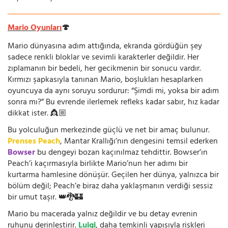
Mario Oyunları
🍄
Mario dünyasına adım attığında, ekranda gördüğün şey
sadece renkli bloklar ve sevimli karakterler değildir. Her
zıplamanın bir bedeli, her gecikmenin bir sonucu vardır.
Kırmızı şapkasıyla tanınan Mario, boşlukları hesaplarken
oyuncuya da aynı soruyu sordurur: “Şimdi mi, yoksa bir adım
sonra mı?” Bu evrende ilerlemek refleks kadar sabır, hız kadar
dikkat ister. 👸🏼
Bu yolculuğun merkezinde güçlü ve net bir amaç bulunur.
Prenses Peach
, Mantar Krallığı’nın dengesini temsil ederken
Bowser
bu dengeyi bozan kaçınılmaz tehdittir. Bowser’ın
Peach’i kaçırmasıyla birlikte Mario’nun her adımı bir
kurtarma hamlesine dönüşür. Geçilen her dünya, yalnızca bir
bölüm değil; Peach’e biraz daha yaklaşmanın verdiği sessiz
bir umut taşır. 👑🐉🏰
Mario bu macerada yalnız değildir ve bu detay evrenin
ruhunu derinleştirir.
Luigi
, daha temkinli yapısıyla riskleri