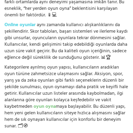
farklı ortamlarda aynı deneyimi yaşamasına imkân tanır. Bu
esneklik, “her yerden oyun oyna” beklentisini karşılayan
önemli bir faktördür. 📱💻
Online oyunlar
aynı zamanda kullanıcı alışkanlıklarını da
şekillendirir. Skor tabloları, başarı sistemleri ve ilerleme kaydı
gibi unsurlar, oyuncuların oyunlara tekrar dönmesini sağlar.
Kullanıcılar, kendi gelişimini takip edebildiği oyunlarda daha
uzun süre vakit geçirir. Bu da kaliteli oyun içeriğinin, sadece
eğlence değil süreklilik de sunduğunu gösterir. 📊🏆
Kategorilere ayrılmış oyun yapısı, kullanıcıların aradıkları
oyun türüne zahmetsizce ulaşmasını sağlar. Aksiyon, spor,
yarış ya da zeka oyunları gibi farklı seçeneklerin düzenli bir
şekilde sunulması, oyun oynamayı daha pratik ve keyifli hale
getirir. Kullanıcılar uzun listeler arasında kaybolmadan, ilgi
alanlarına göre oyunları kolayca keşfedebilir ve vakit
kaybetmeden
oyun oyna
maya başlayabilir. Bu düzenli yapı,
hem yeni gelen kullanıcıların siteye hızlıca alışmasını sağlar
hem de sık oynayan kullanıcılar için konforlu bir deneyim
sunar. 🗂️🧭