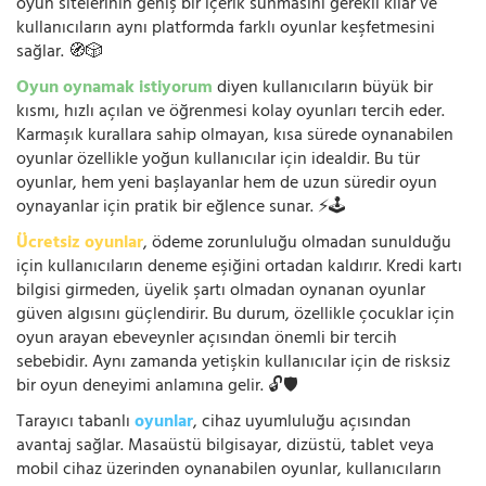
oyun sitelerinin geniş bir içerik sunmasını gerekli kılar ve
kullanıcıların aynı platformda farklı oyunlar keşfetmesini
sağlar. 🧭🎲
Oyun oynamak istiyorum
diyen kullanıcıların büyük bir
kısmı, hızlı açılan ve öğrenmesi kolay oyunları tercih eder.
Karmaşık kurallara sahip olmayan, kısa sürede oynanabilen
oyunlar özellikle yoğun kullanıcılar için idealdir. Bu tür
oyunlar, hem yeni başlayanlar hem de uzun süredir oyun
oynayanlar için pratik bir eğlence sunar. ⚡🕹️
Ücretsiz oyunlar
, ödeme zorunluluğu olmadan sunulduğu
için kullanıcıların deneme eşiğini ortadan kaldırır. Kredi kartı
bilgisi girmeden, üyelik şartı olmadan oynanan oyunlar
güven algısını güçlendirir. Bu durum, özellikle çocuklar için
oyun arayan ebeveynler açısından önemli bir tercih
sebebidir. Aynı zamanda yetişkin kullanıcılar için de risksiz
bir oyun deneyimi anlamına gelir. 🔓🛡️
Tarayıcı tabanlı
oyunlar
, cihaz uyumluluğu açısından
avantaj sağlar. Masaüstü bilgisayar, dizüstü, tablet veya
mobil cihaz üzerinden oynanabilen oyunlar, kullanıcıların