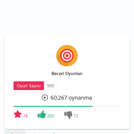
Beceri Oyunları
Oyun Sayısı
990
60.267 oynanma
74
200
73