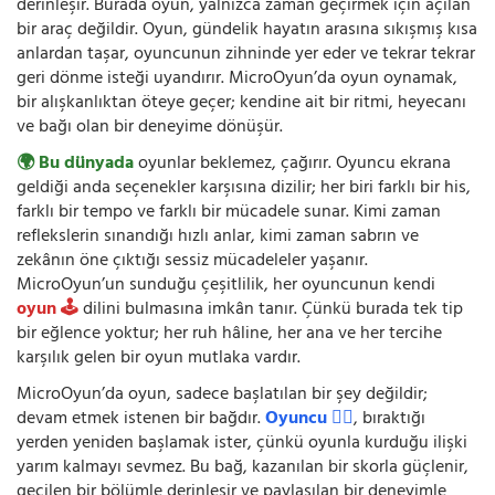
derinleşir. Burada oyun, yalnızca zaman geçirmek için açılan
bir araç değildir. Oyun, gündelik hayatın arasına sıkışmış kısa
anlardan taşar, oyuncunun zihninde yer eder ve tekrar tekrar
geri dönme isteği uyandırır. MicroOyun’da oyun oynamak,
bir alışkanlıktan öteye geçer; kendine ait bir ritmi, heyecanı
ve bağı olan bir deneyime dönüşür.
🌍 Bu dünyada
oyunlar beklemez, çağırır. Oyuncu ekrana
geldiği anda seçenekler karşısına dizilir; her biri farklı bir his,
farklı bir tempo ve farklı bir mücadele sunar. Kimi zaman
reflekslerin sınandığı hızlı anlar, kimi zaman sabrın ve
zekânın öne çıktığı sessiz mücadeleler yaşanır.
MicroOyun’un sunduğu çeşitlilik, her oyuncunun kendi
oyun 🕹️
dilini bulmasına imkân tanır. Çünkü burada tek tip
bir eğlence yoktur; her ruh hâline, her ana ve her tercihe
karşılık gelen bir oyun mutlaka vardır.
MicroOyun’da oyun, sadece başlatılan bir şey değildir;
devam etmek istenen bir bağdır.
Oyuncu 🧍‍♂️
, bıraktığı
yerden yeniden başlamak ister, çünkü oyunla kurduğu ilişki
yarım kalmayı sevmez. Bu bağ, kazanılan bir skorla güçlenir,
geçilen bir bölümle derinleşir ve paylaşılan bir deneyimle