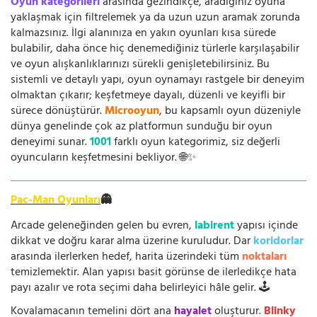
Oyun kategorileri
arasında gezindikçe, aradığınız oyuna
yaklaşmak için filtrelemek ya da uzun uzun aramak zorunda
kalmazsınız. İlgi alanınıza en yakın oyunları kısa sürede
bulabilir, daha önce hiç denemediğiniz türlerle karşılaşabilir
ve oyun alışkanlıklarınızı sürekli genişletebilirsiniz. Bu
sistemli ve detaylı yapı, oyun oynamayı rastgele bir deneyim
olmaktan çıkarır; keşfetmeye dayalı, düzenli ve keyifli bir
sürece dönüştürür.
Microoyun
, bu kapsamlı oyun düzeniyle
dünya genelinde çok az platformun sunduğu bir oyun
deneyimi sunar.
1001
farklı oyun kategorimiz, siz değerli
oyuncuların keşfetmesini bekliyor. 🌐✨
Pac-Man Oyunları
👻
Arcade geleneğinden gelen bu evren,
labirent
yapısı içinde
dikkat ve doğru karar alma üzerine kuruludur. Dar
koridorlar
arasında ilerlerken hedef, harita üzerindeki tüm
noktaları
temizlemektir. Alan yapısı basit görünse de ilerledikçe hata
payı azalır ve rota seçimi daha belirleyici hâle gelir. 🕹️
Kovalamacanın temelini dört ana
hayalet
oluşturur.
Blinky