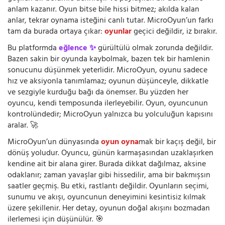
anlam kazanır. Oyun bitse bile hissi bitmez; akılda kalan
anlar, tekrar oynama isteğini canlı tutar. MicroOyun’un farkı
tam da burada ortaya çıkar:
oyunlar
geçici değildir, iz bırakır.
Bu platformda
eğlence ✨
gürültülü olmak zorunda değildir.
Bazen sakin bir oyunda kaybolmak, bazen tek bir hamlenin
sonucunu düşünmek yeterlidir. MicroOyun, oyunu sadece
hız ve aksiyonla tanımlamaz; oyunun düşünceyle, dikkatle
ve sezgiyle kurduğu bağı da önemser. Bu yüzden her
oyuncu, kendi temposunda ilerleyebilir. Oyun, oyuncunun
kontrolündedir; MicroOyun yalnızca bu yolculuğun kapısını
aralar. 🚀
MicroOyun’un dünyasında
oyun oyna
mak bir kaçış değil, bir
dönüş yoludur. Oyuncu, günün karmaşasından uzaklaşırken
kendine ait bir alana girer. Burada dikkat dağılmaz, aksine
odaklanır; zaman yavaşlar gibi hissedilir, ama bir bakmışsın
saatler geçmiş. Bu etki, rastlantı değildir. Oyunların seçimi,
sunumu ve akışı, oyuncunun deneyimini kesintisiz kılmak
üzere şekillenir. Her detay, oyunun doğal akışını bozmadan
ilerlemesi için düşünülür. 🎯