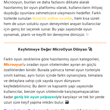
Microoyun, bunları ve daha fazlasını dikkate alarak
hazırlanmış bir oyun platformu olarak, kullanıcıların ihtiyaç
duyduğu oyunlara zahmetsizce ulaşmasını hedefler. Farklı
türlerde sunulan
ücretsiz online oyunlar
, hem kısa süreli
hem de uzun soluklu oyun deneyimleri arayan kullanıcılar
için geniş bir seçenek sunar. Bu yapı sayesinde oyun
oynamak, planlı ve keyifli bir deneyime dönüşür. ✨
Keşfetmeye Değer MicroOyun Dünyası 🚀
Farklı oyun zevklerine göre hazırlanmış oyun kategorileri,
Microoyun
’u sıradan oyun sitelerinden ayıran en güçlü
özelliklerden biridir. Burada yalnızca temel oyun türleriyle
sınırlı kalmaz, aynı türün içinde farklı oynanışlara, temalara
ve detaylara sahip çok sayıda oyun dünyasını
keşfedebilirsiniz. Bu derin ve kapsamlı yapı sayesinde
kullanıcılar, benzer oyun sitelerinde karşılaşamayacakları
kadar
geniş bir oyun yelpazesi
yle karşılaşır ve tek bir yerde
uzun süre keşif yapma imkânı bulur. 🗃️