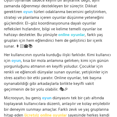
Oyun oynamak sadece keyifli bir alışkanlık değil, aynı
zamanda öğrenmeyi destekleyen bir süreçtir. Dikkat
gerektiren
oyun
türleri odaklanma becerisini geliştirirken,
strateji ve planlama içeren oyunlar düşünme yeteneğini
güçlendirir. El–göz koordinasyonuna dayalı oyunlar
refleksleri hızlandırır, bilgi ve kelime temelli oyunlar ise
hafızayı destekler. Bu yönüyle
online oyunlar
, farklı yaş
grupları için hem eğlendirici hem de geliştirici bir içerik
sunar. 👩🏻‍🏫📚
Her kullanıcının oyunla kurduğu ilişki farklıdır. Kimi kullanıcı
için
oyun
, kısa bir mola anlamına gelirken; kimi için günün
yorgunluğunu atmanın en keyifli yoludur. Çocuklar için
renkli ve eğlenceli dünyalar sunan oyunlar, yetişkinler için
stres azaltıcı bir etki yaratır. Online oyunlar, tek başına
oynanabildiği gibi arkadaşlarla birlikte keyifli vakit
geçirmenin de bir yolu olabilir. 🎭🎉
Microoyun, bu geniş
oyun
dünyasını tek bir çatı altında
toplayarak kullanıcılara düzenli, anlaşılır ve kolay erişilebilir
bir deneyim sunmayı amaçlar. Farklı zevk ve yaş gruplarına
hitap eden
ücretsiz online oyunlar
sayesinde herkes kendi