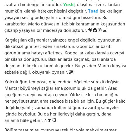
azaltan bir denge unsurudur.
Yoshi
, ulaşılması zor alanları
mümkün kılarak hareket hissini değiştirir.
Toad
ise krallığın
yaşayan sesi gibidir; yalnız olmadığını hissettirir. Bu
karakterler, Mario dünyasını tek bir kahramanın koşusundan
çıkarıp yaşayan bir maceraya dönüştürür. 💗👸🏼🐢
Karşılaşılan düşmanlar yalnızca engel değildir; oyuncunun
dikkatsizliğini test eden sınavlardır. Goomba’lar basit
görünür ama hatayı affetmez. Koopa’lar kabuklarıyla çevreyi
bir silaha dönüştürür. Bazı anlarda kaçmak, bazı anlarda
düşmanı bilinçli kullanmak gerekir. Bu yüzden Mario dünyası
ezberle değil, okuyarak oynanır. 👾
Yolculuğun temposu, güçlendirici öğelerle sürekli değişir.
Mantar büyümeyi sağlar ama sorumluluk da getirir. Ateş
çiçeği mesafeyi avantaja çevirir. Yıldız ise kısa bir anlığına
her şeyi susturur, ama sadece kısa bir an için. Bu güçler kalıcı
değildir; yanlış zamanda kullanıldığında avantaj saniyeler
içinde kaybolur. Bu da her ilerleyişi daha gergin, daha
anlamlı hâle getirir. ⭐🍄💥
Bölüm tasarımları oyuncuyu tek bir yola mahkûm etmez.