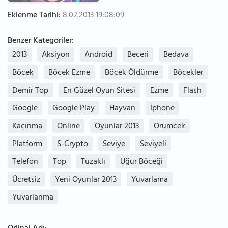
Eklenme Tarihi:
8.02.2013 19:08:09
Benzer Kategoriler:
2013
Aksiyon
Android
Beceri
Bedava
Böcek
Böcek Ezme
Böcek Öldürme
Böcekler
Demir Top
En Güzel Oyun Sitesi
Ezme
Flash
Google
Google Play
Hayvan
İphone
Kaçınma
Online
Oyunlar 2013
Örümcek
Platform
S-Crypto
Seviye
Seviyeli
Telefon
Top
Tuzaklı
Uğur Böceği
Ücretsiz
Yeni Oyunlar 2013
Yuvarlama
Yuvarlanma