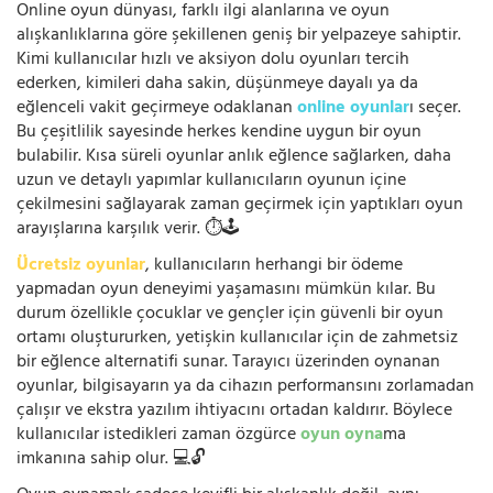
Online oyun dünyası, farklı ilgi alanlarına ve oyun
alışkanlıklarına göre şekillenen geniş bir yelpazeye sahiptir.
Kimi kullanıcılar hızlı ve aksiyon dolu oyunları tercih
ederken, kimileri daha sakin, düşünmeye dayalı ya da
eğlenceli vakit geçirmeye odaklanan
online oyunlar
ı seçer.
Bu çeşitlilik sayesinde herkes kendine uygun bir oyun
bulabilir. Kısa süreli oyunlar anlık eğlence sağlarken, daha
uzun ve detaylı yapımlar kullanıcıların oyunun içine
çekilmesini sağlayarak zaman geçirmek için yaptıkları oyun
arayışlarına karşılık verir. ⏱️🕹️
Ücretsiz oyunlar
, kullanıcıların herhangi bir ödeme
yapmadan oyun deneyimi yaşamasını mümkün kılar. Bu
durum özellikle çocuklar ve gençler için güvenli bir oyun
ortamı oluştururken, yetişkin kullanıcılar için de zahmetsiz
bir eğlence alternatifi sunar. Tarayıcı üzerinden oynanan
oyunlar, bilgisayarın ya da cihazın performansını zorlamadan
çalışır ve ekstra yazılım ihtiyacını ortadan kaldırır. Böylece
kullanıcılar istedikleri zaman özgürce
oyun oyna
ma
imkanına sahip olur. 💻🔓