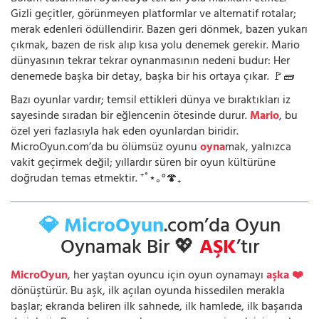
Gizli geçitler, görünmeyen platformlar ve alternatif rotalar;
merak edenleri ödüllendirir. Bazen geri dönmek, bazen yukarı
çıkmak, bazen de risk alıp kısa yolu denemek gerekir. Mario
dünyasının tekrar tekrar oynanmasının nedeni budur: Her
denemede başka bir detay, başka bir his ortaya çıkar. 🚩🧱
Bazı oyunlar vardır; temsil ettikleri dünya ve bıraktıkları iz
sayesinde sıradan bir eğlencenin ötesinde durur.
Mario
, bu
özel yeri fazlasıyla hak eden oyunlardan biridir.
MicroOyun.com’da bu ölümsüz oyunu
oyna
mak, yalnızca
vakit geçirmek değil; yıllardır süren bir oyun kültürüne
doğrudan temas etmektir. ⁺˚⋆｡°🍄₊
💎 MicroOyun
.com’da Oyun
Oynamak Bir 💖
AŞK
’tır
MicroOyun
, her yaştan oyuncu için oyun oynamayı
aşka ❤️
dönüştürür. Bu aşk, ilk açılan oyunda hissedilen merakla
başlar; ekranda beliren ilk sahnede, ilk hamlede, ilk başarıda