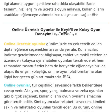
ilgi alanına uygun içeriklere rahatlıkla ulaşabilir. Sade
tasarım, hızlı erişim ve ücretsiz oyun anlayışı, kullanıcıların
aradıkları eğlenceye zahmetsizce ulaşmasını sağlar. 🌐✨
Online Ücretsiz Oyunlar ile Keyifli ve Kolay Oyun
Deneyimi ⋆｡‧˚ʚ🧸ɞ˚‧｡⋆
Online ücretsiz oyunlar
günümüzde en çok tercih edilen
dijital eğlence seçenekleri arasında yer alır. Kullanıcılar,
indirme gerektirmeden; bilgisayar, tablet ve mobil telefonlar
üzerinden kolayca oynanabilen oyunları tercih ederek hem
zamandan tasarruf eder hem de her yerde eğlenceye hızlıca
ulaşır. Bu erişim kolaylığı, online oyun platformlarına olan
ilgiyi her geçen gün artırmaktadır. 🎯🔍
Online oyunlar
, tür çeşitliliği sayesinde farklı beklentilere
cevap verir. Aksiyon, spor, yarış, bulmaca ve zeka oyunları
gibi birçok seçenek; kullanıcıların oyun oynama amacına
göre tercih edilir. Kimi oyuncular rekabeti severken, kimileri
sakin ve rahatlatıcı oyunları tercih eder. Bu durum, online