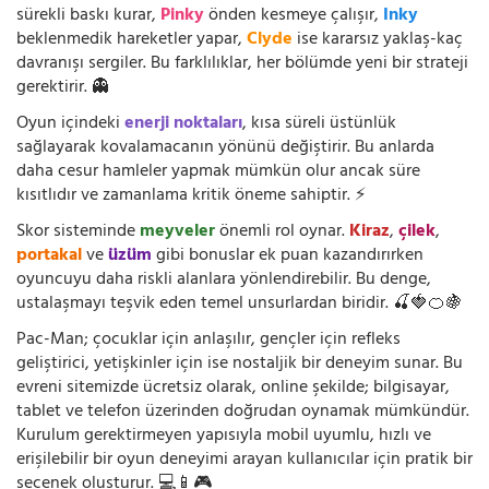
sürekli baskı kurar,
Pinky
önden kesmeye çalışır,
Inky
beklenmedik hareketler yapar,
Clyde
ise kararsız yaklaş-kaç
davranışı sergiler. Bu farklılıklar, her bölümde yeni bir strateji
gerektirir. 👻
Oyun içindeki
enerji noktaları
, kısa süreli üstünlük
sağlayarak kovalamacanın yönünü değiştirir. Bu anlarda
daha cesur hamleler yapmak mümkün olur ancak süre
kısıtlıdır ve zamanlama kritik öneme sahiptir. ⚡
Skor sisteminde
meyveler
önemli rol oynar.
Kiraz
,
çilek
,
portakal
ve
üzüm
gibi bonuslar ek puan kazandırırken
oyuncuyu daha riskli alanlara yönlendirebilir. Bu denge,
ustalaşmayı teşvik eden temel unsurlardan biridir. 🍒🍓🍊🍇
Pac-Man; çocuklar için anlaşılır, gençler için refleks
geliştirici, yetişkinler için ise nostaljik bir deneyim sunar. Bu
evreni sitemizde ücretsiz olarak, online şekilde; bilgisayar,
tablet ve telefon üzerinden doğrudan oynamak mümkündür.
Kurulum gerektirmeyen yapısıyla mobil uyumlu, hızlı ve
erişilebilir bir oyun deneyimi arayan kullanıcılar için pratik bir
seçenek oluşturur. 💻📱🎮