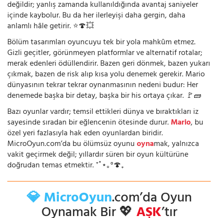
değildir; yanlış zamanda kullanıldığında avantaj saniyeler
içinde kaybolur. Bu da her ilerleyişi daha gergin, daha
anlamlı hâle getirir. ⭐🍄💥
Bölüm tasarımları oyuncuyu tek bir yola mahkûm etmez.
Gizli geçitler, görünmeyen platformlar ve alternatif rotalar;
merak edenleri ödüllendirir. Bazen geri dönmek, bazen yukarı
çıkmak, bazen de risk alıp kısa yolu denemek gerekir. Mario
dünyasının tekrar tekrar oynanmasının nedeni budur: Her
denemede başka bir detay, başka bir his ortaya çıkar. 🚩🧱
Bazı oyunlar vardır; temsil ettikleri dünya ve bıraktıkları iz
sayesinde sıradan bir eğlencenin ötesinde durur.
Mario
, bu
özel yeri fazlasıyla hak eden oyunlardan biridir.
MicroOyun.com’da bu ölümsüz oyunu
oyna
mak, yalnızca
vakit geçirmek değil; yıllardır süren bir oyun kültürüne
doğrudan temas etmektir. ⁺˚⋆｡°🍄₊
💎 MicroOyun
.com’da Oyun
Oynamak Bir 💖
AŞK
’tır