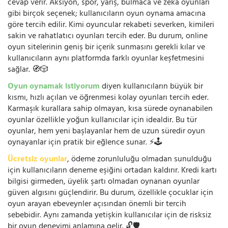
cevap verir. Aksiyon, spor, yarış, bulmaca ve zeka oyunları
gibi birçok seçenek; kullanıcıların oyun oynama amacına
göre tercih edilir. Kimi oyuncular rekabeti severken, kimileri
sakin ve rahatlatıcı oyunları tercih eder. Bu durum, online
oyun sitelerinin geniş bir içerik sunmasını gerekli kılar ve
kullanıcıların aynı platformda farklı oyunlar keşfetmesini
sağlar. 🧭🎲
Oyun oynamak istiyorum
diyen kullanıcıların büyük bir
kısmı, hızlı açılan ve öğrenmesi kolay oyunları tercih eder.
Karmaşık kurallara sahip olmayan, kısa sürede oynanabilen
oyunlar özellikle yoğun kullanıcılar için idealdir. Bu tür
oyunlar, hem yeni başlayanlar hem de uzun süredir oyun
oynayanlar için pratik bir eğlence sunar. ⚡🕹️
Ücretsiz oyunlar
, ödeme zorunluluğu olmadan sunulduğu
için kullanıcıların deneme eşiğini ortadan kaldırır. Kredi kartı
bilgisi girmeden, üyelik şartı olmadan oynanan oyunlar
güven algısını güçlendirir. Bu durum, özellikle çocuklar için
oyun arayan ebeveynler açısından önemli bir tercih
sebebidir. Aynı zamanda yetişkin kullanıcılar için de risksiz
bir oyun deneyimi anlamına gelir. 🔓🛡️