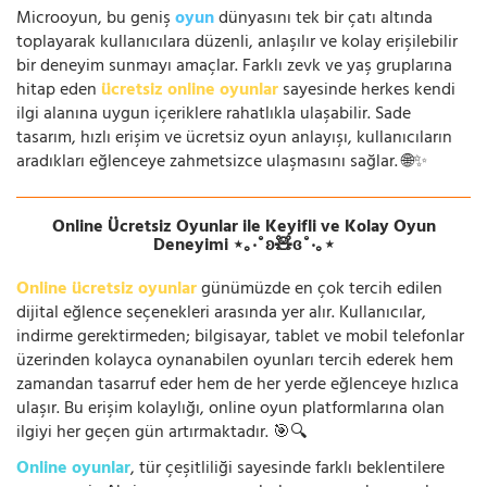
Microoyun, bu geniş
oyun
dünyasını tek bir çatı altında
toplayarak kullanıcılara düzenli, anlaşılır ve kolay erişilebilir
bir deneyim sunmayı amaçlar. Farklı zevk ve yaş gruplarına
hitap eden
ücretsiz online oyunlar
sayesinde herkes kendi
ilgi alanına uygun içeriklere rahatlıkla ulaşabilir. Sade
tasarım, hızlı erişim ve ücretsiz oyun anlayışı, kullanıcıların
aradıkları eğlenceye zahmetsizce ulaşmasını sağlar. 🌐✨
Online Ücretsiz Oyunlar ile Keyifli ve Kolay Oyun
Deneyimi ⋆｡‧˚ʚ🧸ɞ˚‧｡⋆
Online ücretsiz oyunlar
günümüzde en çok tercih edilen
dijital eğlence seçenekleri arasında yer alır. Kullanıcılar,
indirme gerektirmeden; bilgisayar, tablet ve mobil telefonlar
üzerinden kolayca oynanabilen oyunları tercih ederek hem
zamandan tasarruf eder hem de her yerde eğlenceye hızlıca
ulaşır. Bu erişim kolaylığı, online oyun platformlarına olan
ilgiyi her geçen gün artırmaktadır. 🎯🔍
Online oyunlar
, tür çeşitliliği sayesinde farklı beklentilere