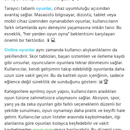
Tarayıcı tabanlı
oyunlar
, cihaz uyumluluğu açısından
avantaj sağlar. Masaüstü bilgisayar, dizüstü, tablet veya
mobil cihaz üzerinden oynanabilen oyunlar, kullanıcıların
farklı ortamlarda aynı deneyimi yaşamasına imkân tanır. Bu
esneklik, “her yerden oyun oyna” beklentisini karşılayan
önemli bir faktördür. 📱💻
Online oyunlar
aynı zamanda kullanıcı alışkanlıklarını da
şekillendirir. Skor tabloları, başarı sistemleri ve ilerleme kaydı
gibi unsurlar, oyuncuların oyunlara tekrar dönmesini sağlar.
Kullanıcılar, kendi gelişimini takip edebildiği oyunlarda daha
uzun süre vakit geçirir. Bu da kaliteli oyun içeriğinin, sadece
eğlence değil süreklilik de sunduğunu gösterir. 📊🏆
Kategorilere ayrılmış oyun yapısı, kullanıcıların aradıkları
oyun türüne zahmetsizce ulaşmasını sağlar. Aksiyon, spor,
yarış ya da zeka oyunları gibi farklı seçeneklerin düzenli bir
şekilde sunulması, oyun oynamayı daha pratik ve keyifli hale
getirir. Kullanıcılar uzun listeler arasında kaybolmadan, ilgi
alanlarına göre oyunları kolayca keşfedebilir ve vakit