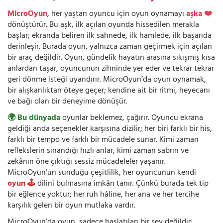
MicroOyun
, her yaştan oyuncu için oyun oynamayı
aşka ❤️
dönüştürür. Bu aşk, ilk açılan oyunda hissedilen merakla
başlar; ekranda beliren ilk sahnede, ilk hamlede, ilk başarıda
derinleşir. Burada oyun, yalnızca zaman geçirmek için açılan
bir araç değildir. Oyun, gündelik hayatın arasına sıkışmış kısa
anlardan taşar, oyuncunun zihninde yer eder ve tekrar tekrar
geri dönme isteği uyandırır. MicroOyun’da oyun oynamak,
bir alışkanlıktan öteye geçer; kendine ait bir ritmi, heyecanı
ve bağı olan bir deneyime dönüşür.
🌍 Bu dünyada
oyunlar beklemez, çağırır. Oyuncu ekrana
geldiği anda seçenekler karşısına dizilir; her biri farklı bir his,
farklı bir tempo ve farklı bir mücadele sunar. Kimi zaman
reflekslerin sınandığı hızlı anlar, kimi zaman sabrın ve
zekânın öne çıktığı sessiz mücadeleler yaşanır.
MicroOyun’un sunduğu çeşitlilik, her oyuncunun kendi
oyun 🕹️
dilini bulmasına imkân tanır. Çünkü burada tek tip
bir eğlence yoktur; her ruh hâline, her ana ve her tercihe
karşılık gelen bir oyun mutlaka vardır.
MicroOyun’da oyun, sadece başlatılan bir şey değildir;