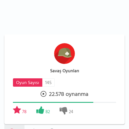
Savaş Oyunları
Oyun Sayısı
145
22.578 oynanma
78
82
24