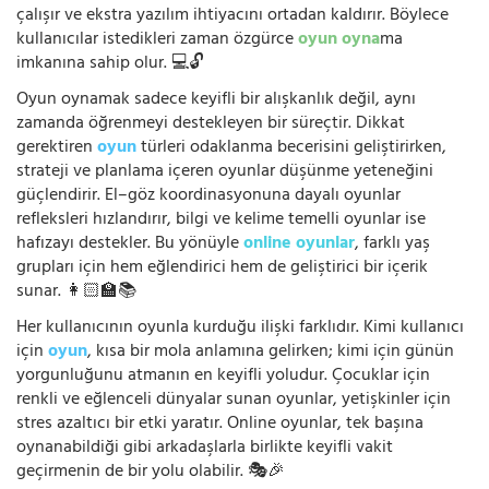
çalışır ve ekstra yazılım ihtiyacını ortadan kaldırır. Böylece
kullanıcılar istedikleri zaman özgürce
oyun oyna
ma
imkanına sahip olur. 💻🔓
Oyun oynamak sadece keyifli bir alışkanlık değil, aynı
zamanda öğrenmeyi destekleyen bir süreçtir. Dikkat
gerektiren
oyun
türleri odaklanma becerisini geliştirirken,
strateji ve planlama içeren oyunlar düşünme yeteneğini
güçlendirir. El–göz koordinasyonuna dayalı oyunlar
refleksleri hızlandırır, bilgi ve kelime temelli oyunlar ise
hafızayı destekler. Bu yönüyle
online oyunlar
, farklı yaş
grupları için hem eğlendirici hem de geliştirici bir içerik
sunar. 👩🏻‍🏫📚
Her kullanıcının oyunla kurduğu ilişki farklıdır. Kimi kullanıcı
için
oyun
, kısa bir mola anlamına gelirken; kimi için günün
yorgunluğunu atmanın en keyifli yoludur. Çocuklar için
renkli ve eğlenceli dünyalar sunan oyunlar, yetişkinler için
stres azaltıcı bir etki yaratır. Online oyunlar, tek başına
oynanabildiği gibi arkadaşlarla birlikte keyifli vakit
geçirmenin de bir yolu olabilir. 🎭🎉