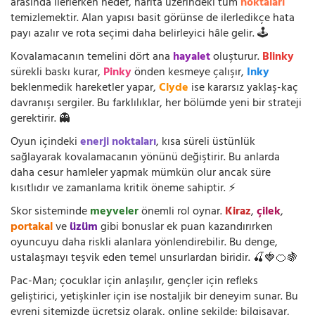
arasında ilerlerken hedef, harita üzerindeki tüm
noktaları
temizlemektir. Alan yapısı basit görünse de ilerledikçe hata
payı azalır ve rota seçimi daha belirleyici hâle gelir. 🕹️
Kovalamacanın temelini dört ana
hayalet
oluşturur.
Blinky
sürekli baskı kurar,
Pinky
önden kesmeye çalışır,
Inky
beklenmedik hareketler yapar,
Clyde
ise kararsız yaklaş-kaç
davranışı sergiler. Bu farklılıklar, her bölümde yeni bir strateji
gerektirir. 👻
Oyun içindeki
enerji noktaları
, kısa süreli üstünlük
sağlayarak kovalamacanın yönünü değiştirir. Bu anlarda
daha cesur hamleler yapmak mümkün olur ancak süre
kısıtlıdır ve zamanlama kritik öneme sahiptir. ⚡
Skor sisteminde
meyveler
önemli rol oynar.
Kiraz
,
çilek
,
portakal
ve
üzüm
gibi bonuslar ek puan kazandırırken
oyuncuyu daha riskli alanlara yönlendirebilir. Bu denge,
ustalaşmayı teşvik eden temel unsurlardan biridir. 🍒🍓🍊🍇
Pac-Man; çocuklar için anlaşılır, gençler için refleks
geliştirici, yetişkinler için ise nostaljik bir deneyim sunar. Bu
evreni sitemizde ücretsiz olarak, online şekilde; bilgisayar,