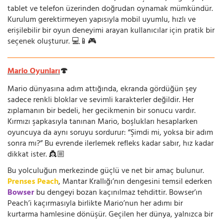
tablet ve telefon üzerinden doğrudan oynamak mümkündür.
Kurulum gerektirmeyen yapısıyla mobil uyumlu, hızlı ve
erişilebilir bir oyun deneyimi arayan kullanıcılar için pratik bir
seçenek oluşturur. 💻📱🎮
Mario Oyunları
🍄
Mario dünyasına adım attığında, ekranda gördüğün şey
sadece renkli bloklar ve sevimli karakterler değildir. Her
zıplamanın bir bedeli, her gecikmenin bir sonucu vardır.
Kırmızı şapkasıyla tanınan Mario, boşlukları hesaplarken
oyuncuya da aynı soruyu sordurur: “Şimdi mi, yoksa bir adım
sonra mı?” Bu evrende ilerlemek refleks kadar sabır, hız kadar
dikkat ister. 👸🏼
Bu yolculuğun merkezinde güçlü ve net bir amaç bulunur.
Prenses Peach
, Mantar Krallığı’nın dengesini temsil ederken
Bowser
bu dengeyi bozan kaçınılmaz tehdittir. Bowser’ın
Peach’i kaçırmasıyla birlikte Mario’nun her adımı bir
kurtarma hamlesine dönüşür. Geçilen her dünya, yalnızca bir