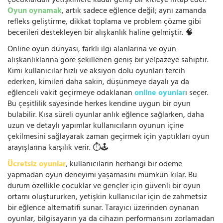
çocuklardan yetişkinlere kadar geniş bir kitleye hitap eder.
Oyun oynamak
, artık sadece eğlence değil; aynı zamanda
refleks geliştirme, dikkat toplama ve problem çözme gibi
becerileri destekleyen bir alışkanlık haline gelmiştir. 🧠
Online oyun dünyası, farklı ilgi alanlarına ve oyun
alışkanlıklarına göre şekillenen geniş bir yelpazeye sahiptir.
Kimi kullanıcılar hızlı ve aksiyon dolu oyunları tercih
ederken, kimileri daha sakin, düşünmeye dayalı ya da
eğlenceli vakit geçirmeye odaklanan
online oyunlar
ı seçer.
Bu çeşitlilik sayesinde herkes kendine uygun bir oyun
bulabilir. Kısa süreli oyunlar anlık eğlence sağlarken, daha
uzun ve detaylı yapımlar kullanıcıların oyunun içine
çekilmesini sağlayarak zaman geçirmek için yaptıkları oyun
arayışlarına karşılık verir. ⏱️🕹️
Ücretsiz oyunlar
, kullanıcıların herhangi bir ödeme
yapmadan oyun deneyimi yaşamasını mümkün kılar. Bu
durum özellikle çocuklar ve gençler için güvenli bir oyun
ortamı oluştururken, yetişkin kullanıcılar için de zahmetsiz
bir eğlence alternatifi sunar. Tarayıcı üzerinden oynanan
oyunlar, bilgisayarın ya da cihazın performansını zorlamadan