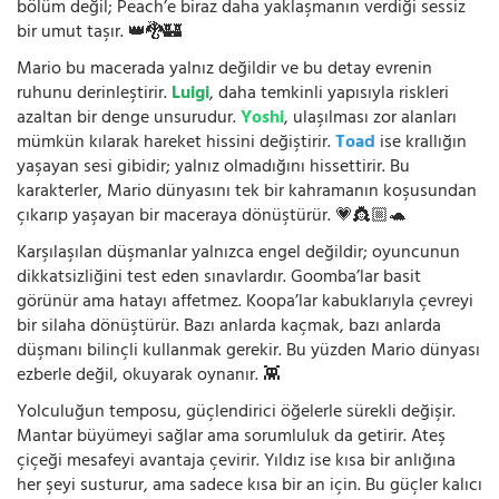
bölüm değil; Peach’e biraz daha yaklaşmanın verdiği sessiz
bir umut taşır. 👑🐉🏰
Mario bu macerada yalnız değildir ve bu detay evrenin
ruhunu derinleştirir.
Luigi
, daha temkinli yapısıyla riskleri
azaltan bir denge unsurudur.
Yoshi
, ulaşılması zor alanları
mümkün kılarak hareket hissini değiştirir.
Toad
ise krallığın
yaşayan sesi gibidir; yalnız olmadığını hissettirir. Bu
karakterler, Mario dünyasını tek bir kahramanın koşusundan
çıkarıp yaşayan bir maceraya dönüştürür. 💗👸🏼🐢
Karşılaşılan düşmanlar yalnızca engel değildir; oyuncunun
dikkatsizliğini test eden sınavlardır. Goomba’lar basit
görünür ama hatayı affetmez. Koopa’lar kabuklarıyla çevreyi
bir silaha dönüştürür. Bazı anlarda kaçmak, bazı anlarda
düşmanı bilinçli kullanmak gerekir. Bu yüzden Mario dünyası
ezberle değil, okuyarak oynanır. 👾
Yolculuğun temposu, güçlendirici öğelerle sürekli değişir.
Mantar büyümeyi sağlar ama sorumluluk da getirir. Ateş
çiçeği mesafeyi avantaja çevirir. Yıldız ise kısa bir anlığına
her şeyi susturur, ama sadece kısa bir an için. Bu güçler kalıcı