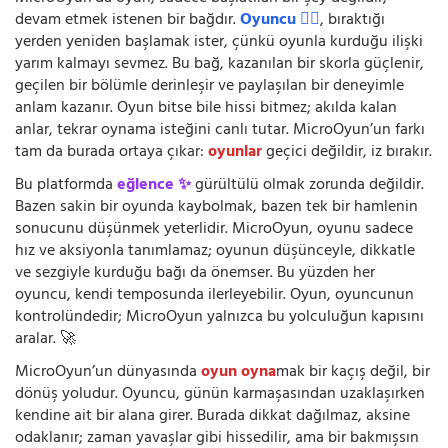
devam etmek istenen bir bağdır.
Oyuncu 🧍‍♂️
, bıraktığı
yerden yeniden başlamak ister, çünkü oyunla kurduğu ilişki
yarım kalmayı sevmez. Bu bağ, kazanılan bir skorla güçlenir,
geçilen bir bölümle derinleşir ve paylaşılan bir deneyimle
anlam kazanır. Oyun bitse bile hissi bitmez; akılda kalan
anlar, tekrar oynama isteğini canlı tutar. MicroOyun’un farkı
tam da burada ortaya çıkar:
oyunlar
geçici değildir, iz bırakır.
Bu platformda
eğlence ✨
gürültülü olmak zorunda değildir.
Bazen sakin bir oyunda kaybolmak, bazen tek bir hamlenin
sonucunu düşünmek yeterlidir. MicroOyun, oyunu sadece
hız ve aksiyonla tanımlamaz; oyunun düşünceyle, dikkatle
ve sezgiyle kurduğu bağı da önemser. Bu yüzden her
oyuncu, kendi temposunda ilerleyebilir. Oyun, oyuncunun
kontrolündedir; MicroOyun yalnızca bu yolculuğun kapısını
aralar. 🚀
MicroOyun’un dünyasında
oyun oyna
mak bir kaçış değil, bir
dönüş yoludur. Oyuncu, günün karmaşasından uzaklaşırken
kendine ait bir alana girer. Burada dikkat dağılmaz, aksine
odaklanır; zaman yavaşlar gibi hissedilir, ama bir bakmışsın