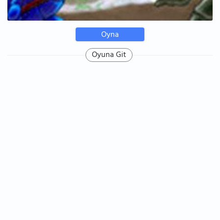
Oyna
Oyuna Git