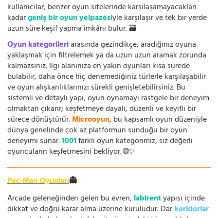
kullanıcılar, benzer oyun sitelerinde karşılaşamayacakları
kadar
geniş bir oyun yelpazesi
yle karşılaşır ve tek bir yerde
uzun süre keşif yapma imkânı bulur. 🗃️
Oyun kategorileri
arasında gezindikçe, aradığınız oyuna
yaklaşmak için filtrelemek ya da uzun uzun aramak zorunda
kalmazsınız. İlgi alanınıza en yakın oyunları kısa sürede
bulabilir, daha önce hiç denemediğiniz türlerle karşılaşabilir
ve oyun alışkanlıklarınızı sürekli genişletebilirsiniz. Bu
sistemli ve detaylı yapı, oyun oynamayı rastgele bir deneyim
olmaktan çıkarır; keşfetmeye dayalı, düzenli ve keyifli bir
sürece dönüştürür.
Microoyun
, bu kapsamlı oyun düzeniyle
dünya genelinde çok az platformun sunduğu bir oyun
deneyimi sunar.
1001
farklı oyun kategorimiz, siz değerli
oyuncuların keşfetmesini bekliyor. 🌐✨
Pac-Man Oyunları
👻
Arcade geleneğinden gelen bu evren,
labirent
yapısı içinde
dikkat ve doğru karar alma üzerine kuruludur. Dar
koridorlar