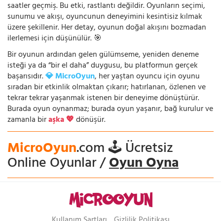
saatler geçmiş. Bu etki, rastlantı değildir. Oyunların seçimi,
sunumu ve akışı, oyuncunun deneyimini kesintisiz kılmak
üzere şekillenir. Her detay, oyunun doğal akışını bozmadan
ilerlemesi için düşünülür. 🎯
Bir oyunun ardından gelen gülümseme, yeniden deneme
isteği ya da “bir el daha” duygusu, bu platformun gerçek
başarısıdır.
💎 MicroOyun
, her yaştan oyuncu için oyunu
sıradan bir etkinlik olmaktan çıkarır; hatırlanan, özlenen ve
tekrar tekrar yaşanmak istenen bir deneyime dönüştürür.
Burada oyun oynanmaz; burada oyun yaşanır, bağ kurulur ve
zamanla bir
aşka 💖
dönüşür.
MicroOyun
.com 🕹️ Ücretsiz
Online Oyunlar /
Oyun Oyna
Kullanım Şartları
Gizlilik Politikası