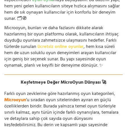
kaybetmeden
oyun oyna
maya başlayabilir. Bu düzenli yapı,
hem yeni gelen kullanıcıların siteye hızlıca alışmasını sağlar
hem de sık oynayan kullanıcılar için konforlu bir deneyim
sunar. 🗂️🧭
Microoyun, bunları ve daha fazlasını dikkate alarak
hazırlanmış bir oyun platformu olarak, kullanıcıların ihtiyaç
duyduğu oyunlara zahmetsizce ulaşmasını hedefler. Farklı
türlerde sunulan
ücretsiz online oyunlar
, hem kısa süreli
hem de uzun soluklu oyun deneyimleri arayan kullanıcılar
için geniş bir seçenek sunar. Bu yapı sayesinde oyun
oynamak, planlı ve keyifli bir deneyime dönüşür. ✨
Keşfetmeye Değer MicroOyun Dünyası 🚀
Farklı oyun zevklerine göre hazırlanmış oyun kategorileri,
Microoyun
’u sıradan oyun sitelerinden ayıran en güçlü
özelliklerden biridir. Burada yalnızca temel oyun türleriyle
sınırlı kalmaz, aynı türün içinde farklı oynanışlara, temalara
ve detaylara sahip çok sayıda oyun dünyasını
keşfedebilirsiniz. Bu derin ve kapsamlı yapı sayesinde