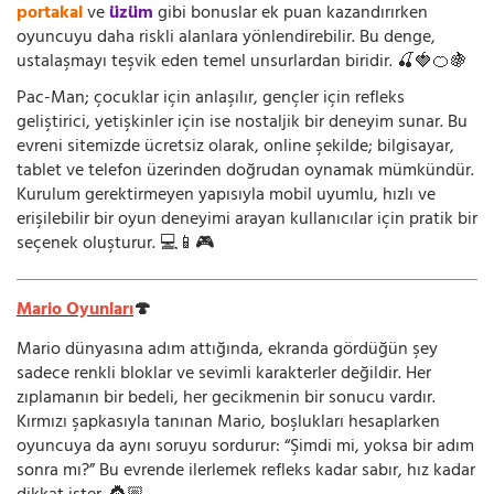
portakal
ve
üzüm
gibi bonuslar ek puan kazandırırken
oyuncuyu daha riskli alanlara yönlendirebilir. Bu denge,
ustalaşmayı teşvik eden temel unsurlardan biridir. 🍒🍓🍊🍇
Pac-Man; çocuklar için anlaşılır, gençler için refleks
geliştirici, yetişkinler için ise nostaljik bir deneyim sunar. Bu
evreni sitemizde ücretsiz olarak, online şekilde; bilgisayar,
tablet ve telefon üzerinden doğrudan oynamak mümkündür.
Kurulum gerektirmeyen yapısıyla mobil uyumlu, hızlı ve
erişilebilir bir oyun deneyimi arayan kullanıcılar için pratik bir
seçenek oluşturur. 💻📱🎮
Mario Oyunları
🍄
Mario dünyasına adım attığında, ekranda gördüğün şey
sadece renkli bloklar ve sevimli karakterler değildir. Her
zıplamanın bir bedeli, her gecikmenin bir sonucu vardır.
Kırmızı şapkasıyla tanınan Mario, boşlukları hesaplarken
oyuncuya da aynı soruyu sordurur: “Şimdi mi, yoksa bir adım
sonra mı?” Bu evrende ilerlemek refleks kadar sabır, hız kadar