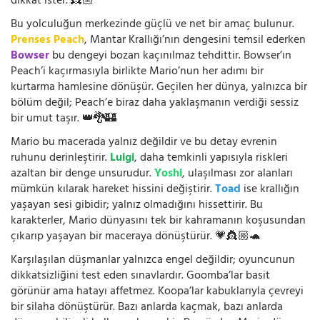
dikkat ister. 👸🏼
Bu yolculuğun merkezinde güçlü ve net bir amaç bulunur.
Prenses Peach
, Mantar Krallığı’nın dengesini temsil ederken
Bowser
bu dengeyi bozan kaçınılmaz tehdittir. Bowser’ın
Peach’i kaçırmasıyla birlikte Mario’nun her adımı bir
kurtarma hamlesine dönüşür. Geçilen her dünya, yalnızca bir
bölüm değil; Peach’e biraz daha yaklaşmanın verdiği sessiz
bir umut taşır. 👑🐉🏰
Mario bu macerada yalnız değildir ve bu detay evrenin
ruhunu derinleştirir.
Luigi
, daha temkinli yapısıyla riskleri
azaltan bir denge unsurudur.
Yoshi
, ulaşılması zor alanları
mümkün kılarak hareket hissini değiştirir.
Toad
ise krallığın
yaşayan sesi gibidir; yalnız olmadığını hissettirir. Bu
karakterler, Mario dünyasını tek bir kahramanın koşusundan
çıkarıp yaşayan bir maceraya dönüştürür. 💗👸🏼🐢
Karşılaşılan düşmanlar yalnızca engel değildir; oyuncunun
dikkatsizliğini test eden sınavlardır. Goomba’lar basit
görünür ama hatayı affetmez. Koopa’lar kabuklarıyla çevreyi
bir silaha dönüştürür. Bazı anlarda kaçmak, bazı anlarda