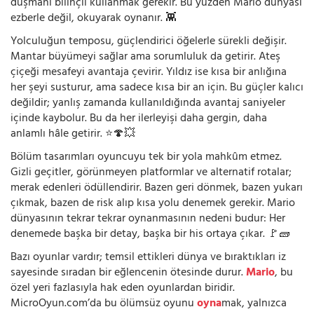
düşmanı bilinçli kullanmak gerekir. Bu yüzden Mario dünyası
ezberle değil, okuyarak oynanır. 👾
Yolculuğun temposu, güçlendirici öğelerle sürekli değişir.
Mantar büyümeyi sağlar ama sorumluluk da getirir. Ateş
çiçeği mesafeyi avantaja çevirir. Yıldız ise kısa bir anlığına
her şeyi susturur, ama sadece kısa bir an için. Bu güçler kalıcı
değildir; yanlış zamanda kullanıldığında avantaj saniyeler
içinde kaybolur. Bu da her ilerleyişi daha gergin, daha
anlamlı hâle getirir. ⭐🍄💥
Bölüm tasarımları oyuncuyu tek bir yola mahkûm etmez.
Gizli geçitler, görünmeyen platformlar ve alternatif rotalar;
merak edenleri ödüllendirir. Bazen geri dönmek, bazen yukarı
çıkmak, bazen de risk alıp kısa yolu denemek gerekir. Mario
dünyasının tekrar tekrar oynanmasının nedeni budur: Her
denemede başka bir detay, başka bir his ortaya çıkar. 🚩🧱
Bazı oyunlar vardır; temsil ettikleri dünya ve bıraktıkları iz
sayesinde sıradan bir eğlencenin ötesinde durur.
Mario
, bu
özel yeri fazlasıyla hak eden oyunlardan biridir.
MicroOyun.com’da bu ölümsüz oyunu
oyna
mak, yalnızca