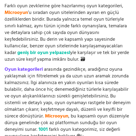
Farklı oyun zevklerine göre hazırlanmış oyun kategorileri,
Microoyun
’u sıradan oyun sitelerinden ayıran en güçlü
özelliklerden biridir. Burada yalnızca temel oyun türleriyle
sınırlı kalmaz, aynı türün içinde farklı oynanışlara, temalara
ve detaylara sahip çok sayıda oyun dünyasını
keşfedebilirsiniz. Bu derin ve kapsamlı yapı sayesinde
kullanıcılar, benzer oyun sitelerinde karşılaşamayacakları
kadar
geniş bir oyun yelpazesi
yle karşılaşır ve tek bir yerde
uzun süre keşif yapma imkânı bulur. 🗃️
Oyun kategorileri
arasında gezindikçe, aradığınız oyuna
yaklaşmak için filtrelemek ya da uzun uzun aramak zorunda
kalmazsınız. İlgi alanınıza en yakın oyunları kısa sürede
bulabilir, daha önce hiç denemediğiniz türlerle karşılaşabilir
ve oyun alışkanlıklarınızı sürekli genişletebilirsiniz. Bu
sistemli ve detaylı yapı, oyun oynamayı rastgele bir deneyim
olmaktan çıkarır; keşfetmeye dayalı, düzenli ve keyifli bir
sürece dönüştürür.
Microoyun
, bu kapsamlı oyun düzeniyle
dünya genelinde çok az platformun sunduğu bir oyun
deneyimi sunar.
1001
farklı oyun kategorimiz, siz değerli