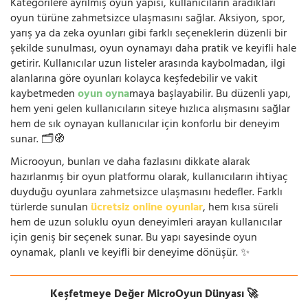
Kategorilere ayrılmış oyun yapısı, kullanıcıların aradıkları
oyun türüne zahmetsizce ulaşmasını sağlar. Aksiyon, spor,
yarış ya da zeka oyunları gibi farklı seçeneklerin düzenli bir
şekilde sunulması, oyun oynamayı daha pratik ve keyifli hale
getirir. Kullanıcılar uzun listeler arasında kaybolmadan, ilgi
alanlarına göre oyunları kolayca keşfedebilir ve vakit
kaybetmeden
oyun oyna
maya başlayabilir. Bu düzenli yapı,
hem yeni gelen kullanıcıların siteye hızlıca alışmasını sağlar
hem de sık oynayan kullanıcılar için konforlu bir deneyim
sunar. 🗂️🧭
Microoyun, bunları ve daha fazlasını dikkate alarak
hazırlanmış bir oyun platformu olarak, kullanıcıların ihtiyaç
duyduğu oyunlara zahmetsizce ulaşmasını hedefler. Farklı
türlerde sunulan
ücretsiz online oyunlar
, hem kısa süreli
hem de uzun soluklu oyun deneyimleri arayan kullanıcılar
için geniş bir seçenek sunar. Bu yapı sayesinde oyun
oynamak, planlı ve keyifli bir deneyime dönüşür. ✨
Keşfetmeye Değer MicroOyun Dünyası 🚀