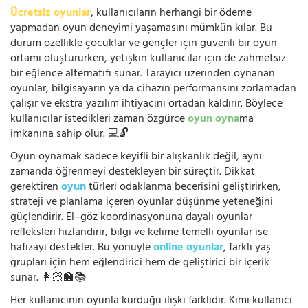
Ücretsiz oyunlar
, kullanıcıların herhangi bir ödeme
yapmadan oyun deneyimi yaşamasını mümkün kılar. Bu
durum özellikle çocuklar ve gençler için güvenli bir oyun
ortamı oluştururken, yetişkin kullanıcılar için de zahmetsiz
bir eğlence alternatifi sunar. Tarayıcı üzerinden oynanan
oyunlar, bilgisayarın ya da cihazın performansını zorlamadan
çalışır ve ekstra yazılım ihtiyacını ortadan kaldırır. Böylece
kullanıcılar istedikleri zaman özgürce
oyun oyna
ma
imkanına sahip olur. 💻🔓
Oyun oynamak sadece keyifli bir alışkanlık değil, aynı
zamanda öğrenmeyi destekleyen bir süreçtir. Dikkat
gerektiren
oyun
türleri odaklanma becerisini geliştirirken,
strateji ve planlama içeren oyunlar düşünme yeteneğini
güçlendirir. El–göz koordinasyonuna dayalı oyunlar
refleksleri hızlandırır, bilgi ve kelime temelli oyunlar ise
hafızayı destekler. Bu yönüyle
online oyunlar
, farklı yaş
grupları için hem eğlendirici hem de geliştirici bir içerik
sunar. 👩🏻‍🏫📚
Her kullanıcının oyunla kurduğu ilişki farklıdır. Kimi kullanıcı