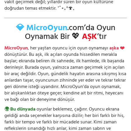
vakit geçirmek değil; yıllardır süren bir oyun kültürüne
doğrudan temas etmektir. ⁺˚⋆｡°🍄₊
💎 MicroOyun
.com’da Oyun
Oynamak Bir 💖
AŞK
’tır
MicroOyun
, her yaştan oyuncu için oyun oynamayı
aşka ❤️
dönüştürür. Bu aşk, ilk açılan oyunda hissedilen merakla
başlar; ekranda beliren ilk sahnede, ilk hamlede, ilk başarıda
derinleşir. Burada oyun, yalnızca zaman geçirmek için açılan
bir araç değildir. Oyun, gündelik hayatın arasına sıkışmış kısa
anlardan taşar, oyuncunun zihninde yer eder ve tekrar tekrar
geri dönme isteği uyandırır. MicroOyun’da oyun oynamak,
bir alışkanlıktan öteye geçer; kendine ait bir ritmi, heyecanı
ve bağı olan bir deneyime dönüşür.
🌍 Bu dünyada
oyunlar beklemez, çağırır. Oyuncu ekrana
geldiği anda seçenekler karşısına dizilir; her biri farklı bir his,
farklı bir tempo ve farklı bir mücadele sunar. Kimi zaman
reflekslerin sınandığı hızlı anlar, kimi zaman sabrın ve