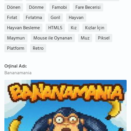
Dönen
Dönme
Famobi
Fare Becerisi
Fırlat
Fırlatma
Goril
Hayvan
Hayvan Besleme
HTML5
Kız
Kızlar İçin
Maymun
Mouse ile Oynanan
Muz
Piksel
Platform
Retro
Orjinal Adı:
Bananamania