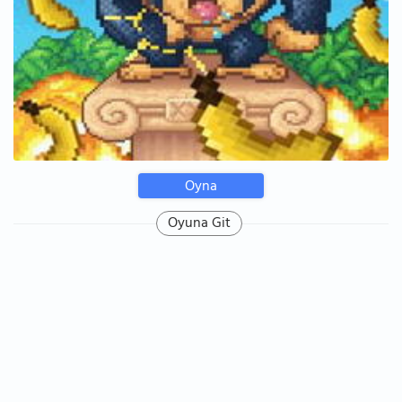
Oyna
Oyuna Git