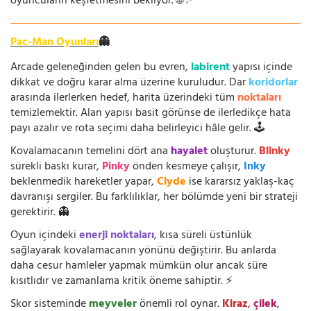
oyuncuların keşfetmesini bekliyor. 🌐✨
Pac-Man Oyunları
👻
Arcade geleneğinden gelen bu evren,
labirent
yapısı içinde
dikkat ve doğru karar alma üzerine kuruludur. Dar
koridorlar
arasında ilerlerken hedef, harita üzerindeki tüm
noktaları
temizlemektir. Alan yapısı basit görünse de ilerledikçe hata
payı azalır ve rota seçimi daha belirleyici hâle gelir. 🕹️
Kovalamacanın temelini dört ana
hayalet
oluşturur.
Blinky
sürekli baskı kurar,
Pinky
önden kesmeye çalışır,
Inky
beklenmedik hareketler yapar,
Clyde
ise kararsız yaklaş-kaç
davranışı sergiler. Bu farklılıklar, her bölümde yeni bir strateji
gerektirir. 👻
Oyun içindeki
enerji noktaları
, kısa süreli üstünlük
sağlayarak kovalamacanın yönünü değiştirir. Bu anlarda
daha cesur hamleler yapmak mümkün olur ancak süre
kısıtlıdır ve zamanlama kritik öneme sahiptir. ⚡
Skor sisteminde
meyveler
önemli rol oynar.
Kiraz
,
çilek
,