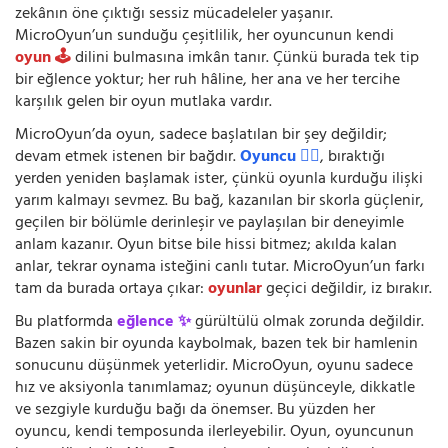
zekânın öne çıktığı sessiz mücadeleler yaşanır.
MicroOyun’un sunduğu çeşitlilik, her oyuncunun kendi
oyun 🕹️
dilini bulmasına imkân tanır. Çünkü burada tek tip
bir eğlence yoktur; her ruh hâline, her ana ve her tercihe
karşılık gelen bir oyun mutlaka vardır.
MicroOyun’da oyun, sadece başlatılan bir şey değildir;
devam etmek istenen bir bağdır.
Oyuncu 🧍‍♂️
, bıraktığı
yerden yeniden başlamak ister, çünkü oyunla kurduğu ilişki
yarım kalmayı sevmez. Bu bağ, kazanılan bir skorla güçlenir,
geçilen bir bölümle derinleşir ve paylaşılan bir deneyimle
anlam kazanır. Oyun bitse bile hissi bitmez; akılda kalan
anlar, tekrar oynama isteğini canlı tutar. MicroOyun’un farkı
tam da burada ortaya çıkar:
oyunlar
geçici değildir, iz bırakır.
Bu platformda
eğlence ✨
gürültülü olmak zorunda değildir.
Bazen sakin bir oyunda kaybolmak, bazen tek bir hamlenin
sonucunu düşünmek yeterlidir. MicroOyun, oyunu sadece
hız ve aksiyonla tanımlamaz; oyunun düşünceyle, dikkatle
ve sezgiyle kurduğu bağı da önemser. Bu yüzden her
oyuncu, kendi temposunda ilerleyebilir. Oyun, oyuncunun