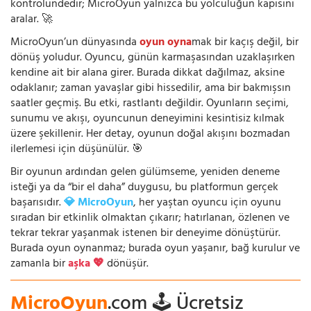
kontrolündedir; MicroOyun yalnızca bu yolculuğun kapısını
aralar. 🚀
MicroOyun’un dünyasında
oyun oyna
mak bir kaçış değil, bir
dönüş yoludur. Oyuncu, günün karmaşasından uzaklaşırken
kendine ait bir alana girer. Burada dikkat dağılmaz, aksine
odaklanır; zaman yavaşlar gibi hissedilir, ama bir bakmışsın
saatler geçmiş. Bu etki, rastlantı değildir. Oyunların seçimi,
sunumu ve akışı, oyuncunun deneyimini kesintisiz kılmak
üzere şekillenir. Her detay, oyunun doğal akışını bozmadan
ilerlemesi için düşünülür. 🎯
Bir oyunun ardından gelen gülümseme, yeniden deneme
isteği ya da “bir el daha” duygusu, bu platformun gerçek
başarısıdır.
💎 MicroOyun
, her yaştan oyuncu için oyunu
sıradan bir etkinlik olmaktan çıkarır; hatırlanan, özlenen ve
tekrar tekrar yaşanmak istenen bir deneyime dönüştürür.
Burada oyun oynanmaz; burada oyun yaşanır, bağ kurulur ve
zamanla bir
aşka 💖
dönüşür.
MicroOyun
.com 🕹️ Ücretsiz