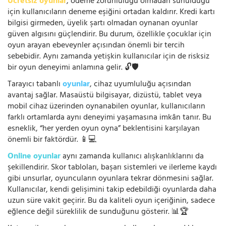
Ücretsiz oyunlar
, ödeme zorunluluğu olmadan sunulduğu
için kullanıcıların deneme eşiğini ortadan kaldırır. Kredi kartı
bilgisi girmeden, üyelik şartı olmadan oynanan oyunlar
güven algısını güçlendirir. Bu durum, özellikle çocuklar için
oyun arayan ebeveynler açısından önemli bir tercih
sebebidir. Aynı zamanda yetişkin kullanıcılar için de risksiz
bir oyun deneyimi anlamına gelir. 🔓🛡️
Tarayıcı tabanlı
oyunlar
, cihaz uyumluluğu açısından
avantaj sağlar. Masaüstü bilgisayar, dizüstü, tablet veya
mobil cihaz üzerinden oynanabilen oyunlar, kullanıcıların
farklı ortamlarda aynı deneyimi yaşamasına imkân tanır. Bu
esneklik, “her yerden oyun oyna” beklentisini karşılayan
önemli bir faktördür. 📱💻
Online oyunlar
aynı zamanda kullanıcı alışkanlıklarını da
şekillendirir. Skor tabloları, başarı sistemleri ve ilerleme kaydı
gibi unsurlar, oyuncuların oyunlara tekrar dönmesini sağlar.
Kullanıcılar, kendi gelişimini takip edebildiği oyunlarda daha
uzun süre vakit geçirir. Bu da kaliteli oyun içeriğinin, sadece
eğlence değil süreklilik de sunduğunu gösterir. 📊🏆