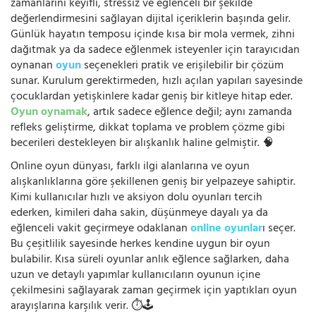
zamanlarını keyifli, stressiz ve eğlenceli bir şekilde
değerlendirmesini sağlayan dijital içeriklerin başında gelir.
Günlük hayatın temposu içinde kısa bir mola vermek, zihni
dağıtmak ya da sadece eğlenmek isteyenler için tarayıcıdan
oynanan
oyun
seçenekleri pratik ve erişilebilir bir çözüm
sunar. Kurulum gerektirmeden, hızlı açılan yapıları sayesinde
çocuklardan yetişkinlere kadar geniş bir kitleye hitap eder.
Oyun oynamak
, artık sadece eğlence değil; aynı zamanda
refleks geliştirme, dikkat toplama ve problem çözme gibi
becerileri destekleyen bir alışkanlık haline gelmiştir. 🧠
Online oyun dünyası, farklı ilgi alanlarına ve oyun
alışkanlıklarına göre şekillenen geniş bir yelpazeye sahiptir.
Kimi kullanıcılar hızlı ve aksiyon dolu oyunları tercih
ederken, kimileri daha sakin, düşünmeye dayalı ya da
eğlenceli vakit geçirmeye odaklanan
online oyunlar
ı seçer.
Bu çeşitlilik sayesinde herkes kendine uygun bir oyun
bulabilir. Kısa süreli oyunlar anlık eğlence sağlarken, daha
uzun ve detaylı yapımlar kullanıcıların oyunun içine
çekilmesini sağlayarak zaman geçirmek için yaptıkları oyun
arayışlarına karşılık verir. ⏱️🕹️