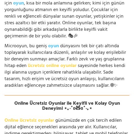
için
oyun
, kısa bir mola anlamına gelirken; kimi için günün
yorgunluğunu atmanın en keyifli yoludur. Çocuklar için
renkli ve eğlenceli dünyalar sunan oyunlar, yetişkinler için
stres azaltıcı bir etki yaratır. Online oyunlar, tek başına
oynanabildiği gibi arkadaşlarla birlikte keyifli vakit
geçirmenin de bir yolu olabilir. 🎭🎉
Microoyun, bu geniş
oyun
dünyasını tek bir çatı altında
toplayarak kullanıcılara düzenli, anlaşılır ve kolay erişilebilir
bir deneyim sunmayı amaçlar. Farklı zevk ve yaş gruplarına
hitap eden
ücretsiz online oyunlar
sayesinde herkes kendi
ilgi alanına uygun içeriklere rahatlıkla ulaşabilir. Sade
tasarım, hızlı erişim ve ücretsiz oyun anlayışı, kullanıcıların
aradıkları eğlenceye zahmetsizce ulaşmasını sağlar. 🌐✨
Online Ücretsiz Oyunlar ile Keyifli ve Kolay Oyun
Deneyimi ⋆｡‧˚ʚ🧸ɞ˚‧｡⋆
Online ücretsiz oyunlar
günümüzde en çok tercih edilen
dijital eğlence seçenekleri arasında yer alır. Kullanıcılar,
indirme gerektirmeden; bilgisayar, tablet ve mobil telefonlar