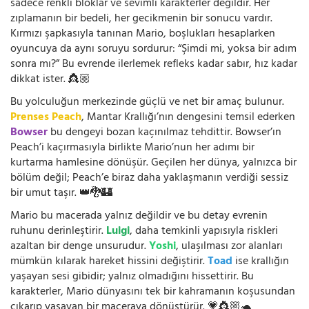
sadece renkli bloklar ve sevimli karakterler değildir. Her
zıplamanın bir bedeli, her gecikmenin bir sonucu vardır.
Kırmızı şapkasıyla tanınan Mario, boşlukları hesaplarken
oyuncuya da aynı soruyu sordurur: “Şimdi mi, yoksa bir adım
sonra mı?” Bu evrende ilerlemek refleks kadar sabır, hız kadar
dikkat ister. 👸🏼
Bu yolculuğun merkezinde güçlü ve net bir amaç bulunur.
Prenses Peach
, Mantar Krallığı’nın dengesini temsil ederken
Bowser
bu dengeyi bozan kaçınılmaz tehdittir. Bowser’ın
Peach’i kaçırmasıyla birlikte Mario’nun her adımı bir
kurtarma hamlesine dönüşür. Geçilen her dünya, yalnızca bir
bölüm değil; Peach’e biraz daha yaklaşmanın verdiği sessiz
bir umut taşır. 👑🐉🏰
Mario bu macerada yalnız değildir ve bu detay evrenin
ruhunu derinleştirir.
Luigi
, daha temkinli yapısıyla riskleri
azaltan bir denge unsurudur.
Yoshi
, ulaşılması zor alanları
mümkün kılarak hareket hissini değiştirir.
Toad
ise krallığın
yaşayan sesi gibidir; yalnız olmadığını hissettirir. Bu
karakterler, Mario dünyasını tek bir kahramanın koşusundan
çıkarıp yaşayan bir maceraya dönüştürür. 💗👸🏼🐢