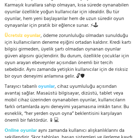
Karmaşık kurallara sahip olmayan, kısa sürede oynanabilen
oyunlar özellikle yoğun kullanıcılar için idealdir. Bu tür
oyunlar, hem yeni başlayanlar hem de uzun süredir oyun
oynayanlar için pratik bir eğlence sunar. ⚡🕹️
Ücretsiz oyunlar
, ödeme zorunluluğu olmadan sunulduğu
için kullanıcıların deneme eşiğini ortadan kaldırır. Kredi kartı
bilgisi girmeden, üyelik şartı olmadan oynanan oyunlar
güven algısını güçlendirir. Bu durum, özellikle çocuklar için
oyun arayan ebeveynler açısından önemli bir tercih
sebebidir. Aynı zamanda yetişkin kullanıcılar için de risksiz
bir oyun deneyimi anlamına gelir. 🔓🛡️
Tarayıcı tabanlı
oyunlar
, cihaz uyumluluğu açısından
avantaj sağlar. Masaüstü bilgisayar, dizüstü, tablet veya
mobil cihaz üzerinden oynanabilen oyunlar, kullanıcıların
farklı ortamlarda aynı deneyimi yaşamasına imkân tanır. Bu
esneklik, “her yerden oyun oyna” beklentisini karşılayan
önemli bir faktördür. 📱💻
Online oyunlar
aynı zamanda kullanıcı alışkanlıklarını da
şekillendirir. Skor tabloları, başarı sistemleri ve ilerleme kaydı