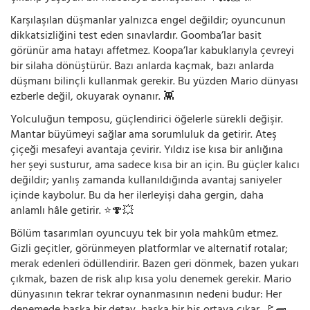
Karşılaşılan düşmanlar yalnızca engel değildir; oyuncunun
dikkatsizliğini test eden sınavlardır. Goomba’lar basit
görünür ama hatayı affetmez. Koopa’lar kabuklarıyla çevreyi
bir silaha dönüştürür. Bazı anlarda kaçmak, bazı anlarda
düşmanı bilinçli kullanmak gerekir. Bu yüzden Mario dünyası
ezberle değil, okuyarak oynanır. 👾
Yolculuğun temposu, güçlendirici öğelerle sürekli değişir.
Mantar büyümeyi sağlar ama sorumluluk da getirir. Ateş
çiçeği mesafeyi avantaja çevirir. Yıldız ise kısa bir anlığına
her şeyi susturur, ama sadece kısa bir an için. Bu güçler kalıcı
değildir; yanlış zamanda kullanıldığında avantaj saniyeler
içinde kaybolur. Bu da her ilerleyişi daha gergin, daha
anlamlı hâle getirir. ⭐🍄💥
Bölüm tasarımları oyuncuyu tek bir yola mahkûm etmez.
Gizli geçitler, görünmeyen platformlar ve alternatif rotalar;
merak edenleri ödüllendirir. Bazen geri dönmek, bazen yukarı
çıkmak, bazen de risk alıp kısa yolu denemek gerekir. Mario
dünyasının tekrar tekrar oynanmasının nedeni budur: Her