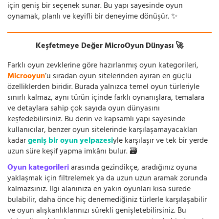
için geniş bir seçenek sunar. Bu yapı sayesinde oyun
oynamak, planlı ve keyifli bir deneyime dönüşür. ✨
Keşfetmeye Değer MicroOyun Dünyası 🚀
Farklı oyun zevklerine göre hazırlanmış oyun kategorileri,
Microoyun
’u sıradan oyun sitelerinden ayıran en güçlü
özelliklerden biridir. Burada yalnızca temel oyun türleriyle
sınırlı kalmaz, aynı türün içinde farklı oynanışlara, temalara
ve detaylara sahip çok sayıda oyun dünyasını
keşfedebilirsiniz. Bu derin ve kapsamlı yapı sayesinde
kullanıcılar, benzer oyun sitelerinde karşılaşamayacakları
kadar
geniş bir oyun yelpazesi
yle karşılaşır ve tek bir yerde
uzun süre keşif yapma imkânı bulur. 🗃️
Oyun kategorileri
arasında gezindikçe, aradığınız oyuna
yaklaşmak için filtrelemek ya da uzun uzun aramak zorunda
kalmazsınız. İlgi alanınıza en yakın oyunları kısa sürede
bulabilir, daha önce hiç denemediğiniz türlerle karşılaşabilir
ve oyun alışkanlıklarınızı sürekli genişletebilirsiniz. Bu