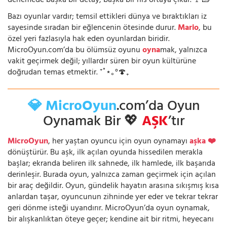
denemede başka bir detay, başka bir his ortaya çıkar. 🚩🧱
Bazı oyunlar vardır; temsil ettikleri dünya ve bıraktıkları iz
sayesinde sıradan bir eğlencenin ötesinde durur.
Mario
, bu
özel yeri fazlasıyla hak eden oyunlardan biridir.
MicroOyun.com’da bu ölümsüz oyunu
oyna
mak, yalnızca
vakit geçirmek değil; yıllardır süren bir oyun kültürüne
doğrudan temas etmektir. ⁺˚⋆｡°🍄₊
💎 MicroOyun
.com’da Oyun
Oynamak Bir 💖
AŞK
’tır
MicroOyun
, her yaştan oyuncu için oyun oynamayı
aşka ❤️
dönüştürür. Bu aşk, ilk açılan oyunda hissedilen merakla
başlar; ekranda beliren ilk sahnede, ilk hamlede, ilk başarıda
derinleşir. Burada oyun, yalnızca zaman geçirmek için açılan
bir araç değildir. Oyun, gündelik hayatın arasına sıkışmış kısa
anlardan taşar, oyuncunun zihninde yer eder ve tekrar tekrar
geri dönme isteği uyandırır. MicroOyun’da oyun oynamak,
bir alışkanlıktan öteye geçer; kendine ait bir ritmi, heyecanı