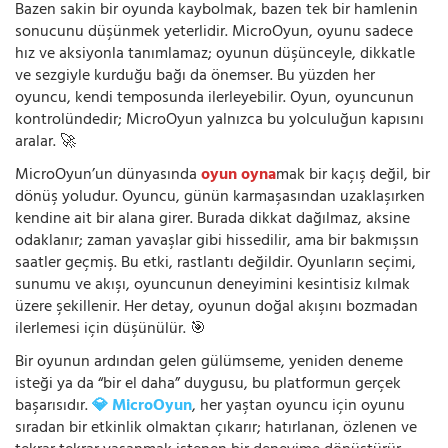
Bazen sakin bir oyunda kaybolmak, bazen tek bir hamlenin
sonucunu düşünmek yeterlidir. MicroOyun, oyunu sadece
hız ve aksiyonla tanımlamaz; oyunun düşünceyle, dikkatle
ve sezgiyle kurduğu bağı da önemser. Bu yüzden her
oyuncu, kendi temposunda ilerleyebilir. Oyun, oyuncunun
kontrolündedir; MicroOyun yalnızca bu yolculuğun kapısını
aralar. 🚀
MicroOyun’un dünyasında
oyun oyna
mak bir kaçış değil, bir
dönüş yoludur. Oyuncu, günün karmaşasından uzaklaşırken
kendine ait bir alana girer. Burada dikkat dağılmaz, aksine
odaklanır; zaman yavaşlar gibi hissedilir, ama bir bakmışsın
saatler geçmiş. Bu etki, rastlantı değildir. Oyunların seçimi,
sunumu ve akışı, oyuncunun deneyimini kesintisiz kılmak
üzere şekillenir. Her detay, oyunun doğal akışını bozmadan
ilerlemesi için düşünülür. 🎯
Bir oyunun ardından gelen gülümseme, yeniden deneme
isteği ya da “bir el daha” duygusu, bu platformun gerçek
başarısıdır.
💎 MicroOyun
, her yaştan oyuncu için oyunu
sıradan bir etkinlik olmaktan çıkarır; hatırlanan, özlenen ve