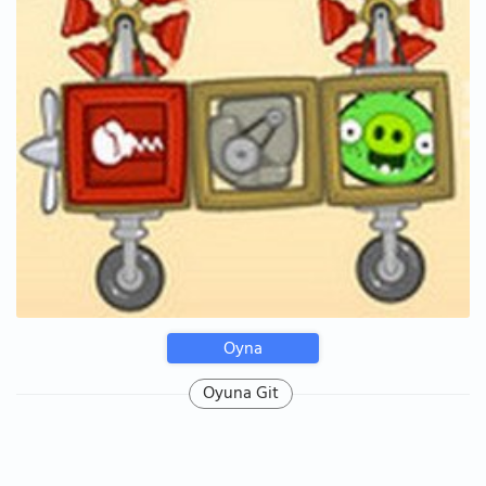
Oyna
Oyuna Git