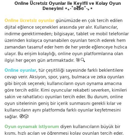
Online Ücretsiz Oyunlar ile Keyifli ve Kolay Oyun
Deneyimi ⋆｡‧˚ʚ🧸ɞ˚‧｡⋆
Online ücretsiz oyunlar
günümüzde en çok tercih edilen
dijital eğlence seçenekleri arasında yer alır. Kullanıcılar,
indirme gerektirmeden; bilgisayar, tablet ve mobil telefonlar
üzerinden kolayca oynanabilen oyunları tercih ederek hem
zamandan tasarruf eder hem de her yerde eğlenceye hızlıca
ulaşır. Bu erişim kolaylığı, online oyun platformlarına olan
ilgiyi her geçen gün artırmaktadır. 🎯🔍
Online oyunlar
, tür çeşitliliği sayesinde farklı beklentilere
cevap verir. Aksiyon, spor, yarış, bulmaca ve zeka oyunları
gibi birçok seçenek; kullanıcıların oyun oynama amacına
göre tercih edilir. Kimi oyuncular rekabeti severken, kimileri
sakin ve rahatlatıcı oyunları tercih eder. Bu durum, online
oyun sitelerinin geniş bir içerik sunmasını gerekli kılar ve
kullanıcıların aynı platformda farklı oyunlar keşfetmesini
sağlar. 🧭🎲
Oyun oynamak istiyorum
diyen kullanıcıların büyük bir
kısmı, hızlı açılan ve öğrenmesi kolay oyunları tercih eder.