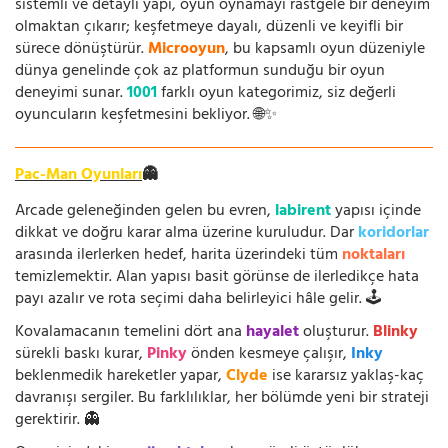
sistemli ve detaylı yapı, oyun oynamayı rastgele bir deneyim
olmaktan çıkarır; keşfetmeye dayalı, düzenli ve keyifli bir
sürece dönüştürür.
Microoyun
, bu kapsamlı oyun düzeniyle
dünya genelinde çok az platformun sunduğu bir oyun
deneyimi sunar.
1001
farklı oyun kategorimiz, siz değerli
oyuncuların keşfetmesini bekliyor. 🌐✨
Pac-Man Oyunları
👻
Arcade geleneğinden gelen bu evren,
labirent
yapısı içinde
dikkat ve doğru karar alma üzerine kuruludur. Dar
koridorlar
arasında ilerlerken hedef, harita üzerindeki tüm
noktaları
temizlemektir. Alan yapısı basit görünse de ilerledikçe hata
payı azalır ve rota seçimi daha belirleyici hâle gelir. 🕹️
Kovalamacanın temelini dört ana
hayalet
oluşturur.
Blinky
sürekli baskı kurar,
Pinky
önden kesmeye çalışır,
Inky
beklenmedik hareketler yapar,
Clyde
ise kararsız yaklaş-kaç
davranışı sergiler. Bu farklılıklar, her bölümde yeni bir strateji
gerektirir. 👻