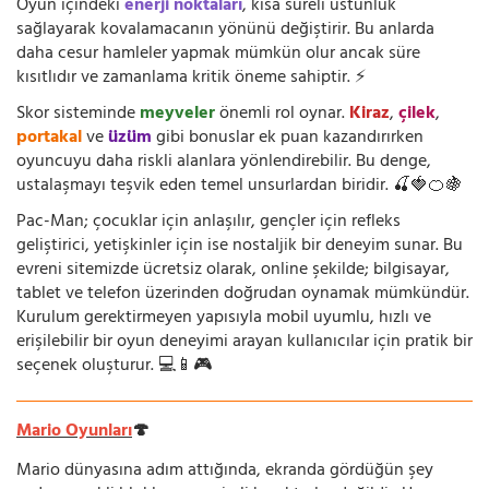
Oyun içindeki
enerji noktaları
, kısa süreli üstünlük
sağlayarak kovalamacanın yönünü değiştirir. Bu anlarda
daha cesur hamleler yapmak mümkün olur ancak süre
kısıtlıdır ve zamanlama kritik öneme sahiptir. ⚡
Skor sisteminde
meyveler
önemli rol oynar.
Kiraz
,
çilek
,
portakal
ve
üzüm
gibi bonuslar ek puan kazandırırken
oyuncuyu daha riskli alanlara yönlendirebilir. Bu denge,
ustalaşmayı teşvik eden temel unsurlardan biridir. 🍒🍓🍊🍇
Pac-Man; çocuklar için anlaşılır, gençler için refleks
geliştirici, yetişkinler için ise nostaljik bir deneyim sunar. Bu
evreni sitemizde ücretsiz olarak, online şekilde; bilgisayar,
tablet ve telefon üzerinden doğrudan oynamak mümkündür.
Kurulum gerektirmeyen yapısıyla mobil uyumlu, hızlı ve
erişilebilir bir oyun deneyimi arayan kullanıcılar için pratik bir
seçenek oluşturur. 💻📱🎮
Mario Oyunları
🍄
Mario dünyasına adım attığında, ekranda gördüğün şey