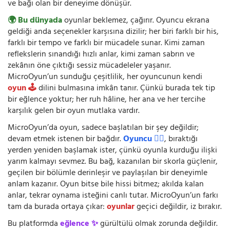
ve bağı olan bir deneyime dönüşür.
🌍 Bu dünyada
oyunlar beklemez, çağırır. Oyuncu ekrana
geldiği anda seçenekler karşısına dizilir; her biri farklı bir his,
farklı bir tempo ve farklı bir mücadele sunar. Kimi zaman
reflekslerin sınandığı hızlı anlar, kimi zaman sabrın ve
zekânın öne çıktığı sessiz mücadeleler yaşanır.
MicroOyun’un sunduğu çeşitlilik, her oyuncunun kendi
oyun 🕹️
dilini bulmasına imkân tanır. Çünkü burada tek tip
bir eğlence yoktur; her ruh hâline, her ana ve her tercihe
karşılık gelen bir oyun mutlaka vardır.
MicroOyun’da oyun, sadece başlatılan bir şey değildir;
devam etmek istenen bir bağdır.
Oyuncu 🧍‍♂️
, bıraktığı
yerden yeniden başlamak ister, çünkü oyunla kurduğu ilişki
yarım kalmayı sevmez. Bu bağ, kazanılan bir skorla güçlenir,
geçilen bir bölümle derinleşir ve paylaşılan bir deneyimle
anlam kazanır. Oyun bitse bile hissi bitmez; akılda kalan
anlar, tekrar oynama isteğini canlı tutar. MicroOyun’un farkı
tam da burada ortaya çıkar:
oyunlar
geçici değildir, iz bırakır.
Bu platformda
eğlence ✨
gürültülü olmak zorunda değildir.