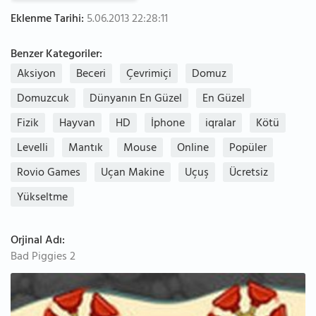
Eklenme Tarihi:
5.06.2013 22:28:11
Benzer Kategoriler:
Aksiyon
Beceri
Çevrimiçi
Domuz
Domuzcuk
Dünyanın En Güzel
En Güzel
Fizik
Hayvan
HD
İphone
iqralar
Kötü
Levelli
Mantık
Mouse
Online
Popüler
Rovio Games
Uçan Makine
Uçuş
Ücretsiz
Yükseltme
Orjinal Adı:
Bad Piggies 2