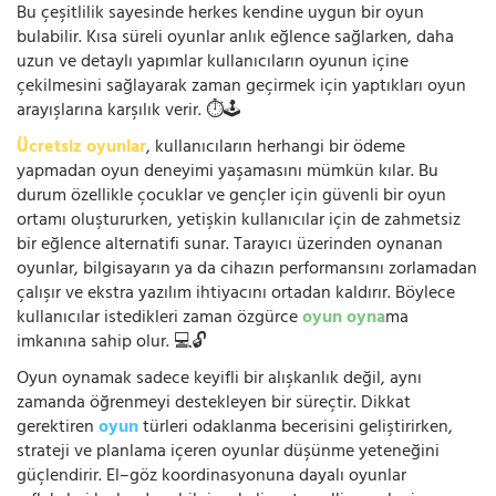
Bu çeşitlilik sayesinde herkes kendine uygun bir oyun
bulabilir. Kısa süreli oyunlar anlık eğlence sağlarken, daha
uzun ve detaylı yapımlar kullanıcıların oyunun içine
çekilmesini sağlayarak zaman geçirmek için yaptıkları oyun
arayışlarına karşılık verir. ⏱️🕹️
Ücretsiz oyunlar
, kullanıcıların herhangi bir ödeme
yapmadan oyun deneyimi yaşamasını mümkün kılar. Bu
durum özellikle çocuklar ve gençler için güvenli bir oyun
ortamı oluştururken, yetişkin kullanıcılar için de zahmetsiz
bir eğlence alternatifi sunar. Tarayıcı üzerinden oynanan
oyunlar, bilgisayarın ya da cihazın performansını zorlamadan
çalışır ve ekstra yazılım ihtiyacını ortadan kaldırır. Böylece
kullanıcılar istedikleri zaman özgürce
oyun oyna
ma
imkanına sahip olur. 💻🔓
Oyun oynamak sadece keyifli bir alışkanlık değil, aynı
zamanda öğrenmeyi destekleyen bir süreçtir. Dikkat
gerektiren
oyun
türleri odaklanma becerisini geliştirirken,
strateji ve planlama içeren oyunlar düşünme yeteneğini
güçlendirir. El–göz koordinasyonuna dayalı oyunlar