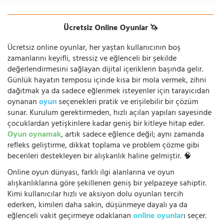
Ücretsiz Online Oyunlar 🦄
Ücretsiz online oyunlar, her yaştan kullanıcının boş
zamanlarını keyifli, stressiz ve eğlenceli bir şekilde
değerlendirmesini sağlayan dijital içeriklerin başında gelir.
Günlük hayatın temposu içinde kısa bir mola vermek, zihni
dağıtmak ya da sadece eğlenmek isteyenler için tarayıcıdan
oynanan
oyun
seçenekleri pratik ve erişilebilir bir çözüm
sunar. Kurulum gerektirmeden, hızlı açılan yapıları sayesinde
çocuklardan yetişkinlere kadar geniş bir kitleye hitap eder.
Oyun oynamak
, artık sadece eğlence değil; aynı zamanda
refleks geliştirme, dikkat toplama ve problem çözme gibi
becerileri destekleyen bir alışkanlık haline gelmiştir. 🧠
Online oyun dünyası, farklı ilgi alanlarına ve oyun
alışkanlıklarına göre şekillenen geniş bir yelpazeye sahiptir.
Kimi kullanıcılar hızlı ve aksiyon dolu oyunları tercih
ederken, kimileri daha sakin, düşünmeye dayalı ya da
eğlenceli vakit geçirmeye odaklanan
online oyunlar
ı seçer.