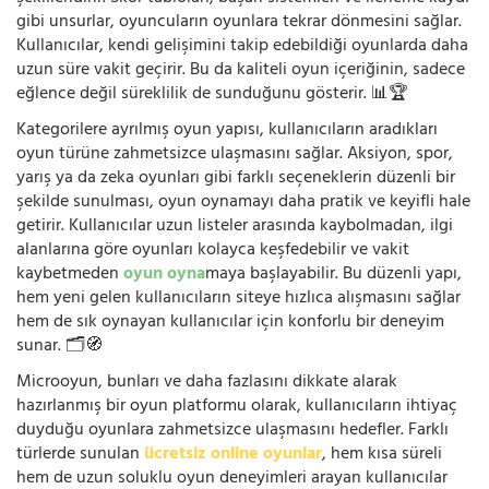
gibi unsurlar, oyuncuların oyunlara tekrar dönmesini sağlar.
Kullanıcılar, kendi gelişimini takip edebildiği oyunlarda daha
uzun süre vakit geçirir. Bu da kaliteli oyun içeriğinin, sadece
eğlence değil süreklilik de sunduğunu gösterir. 📊🏆
Kategorilere ayrılmış oyun yapısı, kullanıcıların aradıkları
oyun türüne zahmetsizce ulaşmasını sağlar. Aksiyon, spor,
yarış ya da zeka oyunları gibi farklı seçeneklerin düzenli bir
şekilde sunulması, oyun oynamayı daha pratik ve keyifli hale
getirir. Kullanıcılar uzun listeler arasında kaybolmadan, ilgi
alanlarına göre oyunları kolayca keşfedebilir ve vakit
kaybetmeden
oyun oyna
maya başlayabilir. Bu düzenli yapı,
hem yeni gelen kullanıcıların siteye hızlıca alışmasını sağlar
hem de sık oynayan kullanıcılar için konforlu bir deneyim
sunar. 🗂️🧭
Microoyun, bunları ve daha fazlasını dikkate alarak
hazırlanmış bir oyun platformu olarak, kullanıcıların ihtiyaç
duyduğu oyunlara zahmetsizce ulaşmasını hedefler. Farklı
türlerde sunulan
ücretsiz online oyunlar
, hem kısa süreli
hem de uzun soluklu oyun deneyimleri arayan kullanıcılar