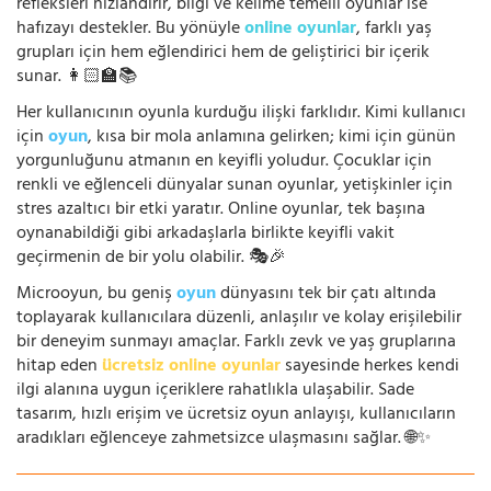
refleksleri hızlandırır, bilgi ve kelime temelli oyunlar ise
hafızayı destekler. Bu yönüyle
online oyunlar
, farklı yaş
grupları için hem eğlendirici hem de geliştirici bir içerik
sunar. 👩🏻‍🏫📚
Her kullanıcının oyunla kurduğu ilişki farklıdır. Kimi kullanıcı
için
oyun
, kısa bir mola anlamına gelirken; kimi için günün
yorgunluğunu atmanın en keyifli yoludur. Çocuklar için
renkli ve eğlenceli dünyalar sunan oyunlar, yetişkinler için
stres azaltıcı bir etki yaratır. Online oyunlar, tek başına
oynanabildiği gibi arkadaşlarla birlikte keyifli vakit
geçirmenin de bir yolu olabilir. 🎭🎉
Microoyun, bu geniş
oyun
dünyasını tek bir çatı altında
toplayarak kullanıcılara düzenli, anlaşılır ve kolay erişilebilir
bir deneyim sunmayı amaçlar. Farklı zevk ve yaş gruplarına
hitap eden
ücretsiz online oyunlar
sayesinde herkes kendi
ilgi alanına uygun içeriklere rahatlıkla ulaşabilir. Sade
tasarım, hızlı erişim ve ücretsiz oyun anlayışı, kullanıcıların
aradıkları eğlenceye zahmetsizce ulaşmasını sağlar. 🌐✨