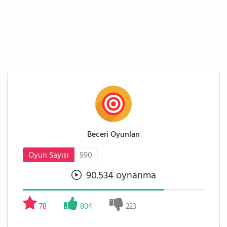
Beceri Oyunları
Oyun Sayısı
990
90.534 oynanma
78
804
223