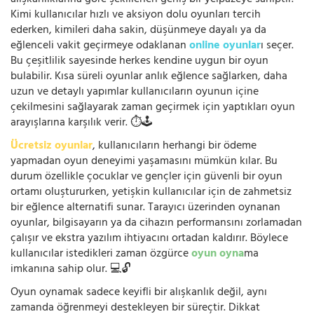
alışkanlıklarına göre şekillenen geniş bir yelpazeye sahiptir.
Kimi kullanıcılar hızlı ve aksiyon dolu oyunları tercih
ederken, kimileri daha sakin, düşünmeye dayalı ya da
eğlenceli vakit geçirmeye odaklanan
online oyunlar
ı seçer.
Bu çeşitlilik sayesinde herkes kendine uygun bir oyun
bulabilir. Kısa süreli oyunlar anlık eğlence sağlarken, daha
uzun ve detaylı yapımlar kullanıcıların oyunun içine
çekilmesini sağlayarak zaman geçirmek için yaptıkları oyun
arayışlarına karşılık verir. ⏱️🕹️
Ücretsiz oyunlar
, kullanıcıların herhangi bir ödeme
yapmadan oyun deneyimi yaşamasını mümkün kılar. Bu
durum özellikle çocuklar ve gençler için güvenli bir oyun
ortamı oluştururken, yetişkin kullanıcılar için de zahmetsiz
bir eğlence alternatifi sunar. Tarayıcı üzerinden oynanan
oyunlar, bilgisayarın ya da cihazın performansını zorlamadan
çalışır ve ekstra yazılım ihtiyacını ortadan kaldırır. Böylece
kullanıcılar istedikleri zaman özgürce
oyun oyna
ma
imkanına sahip olur. 💻🔓
Oyun oynamak sadece keyifli bir alışkanlık değil, aynı
zamanda öğrenmeyi destekleyen bir süreçtir. Dikkat