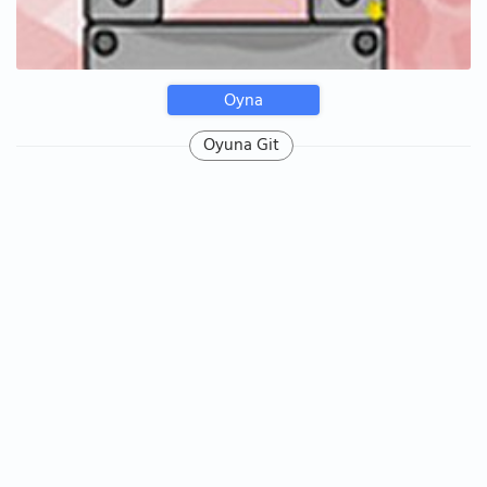
Oyna
Oyuna Git