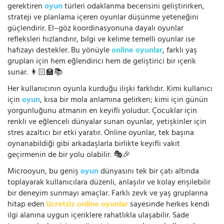
gerektiren
oyun
türleri odaklanma becerisini geliştirirken,
strateji ve planlama içeren oyunlar düşünme yeteneğini
güçlendirir. El–göz koordinasyonuna dayalı oyunlar
refleksleri hızlandırır, bilgi ve kelime temelli oyunlar ise
hafızayı destekler. Bu yönüyle
online oyunlar
, farklı yaş
grupları için hem eğlendirici hem de geliştirici bir içerik
sunar. 👩🏻‍🏫📚
Her kullanıcının oyunla kurduğu ilişki farklıdır. Kimi kullanıcı
için
oyun
, kısa bir mola anlamına gelirken; kimi için günün
yorgunluğunu atmanın en keyifli yoludur. Çocuklar için
renkli ve eğlenceli dünyalar sunan oyunlar, yetişkinler için
stres azaltıcı bir etki yaratır. Online oyunlar, tek başına
oynanabildiği gibi arkadaşlarla birlikte keyifli vakit
geçirmenin de bir yolu olabilir. 🎭🎉
Microoyun, bu geniş
oyun
dünyasını tek bir çatı altında
toplayarak kullanıcılara düzenli, anlaşılır ve kolay erişilebilir
bir deneyim sunmayı amaçlar. Farklı zevk ve yaş gruplarına
hitap eden
ücretsiz online oyunlar
sayesinde herkes kendi
ilgi alanına uygun içeriklere rahatlıkla ulaşabilir. Sade