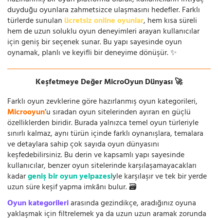
hazırlanmış bir oyun platformu olarak, kullanıcıların ihtiyaç
duyduğu oyunlara zahmetsizce ulaşmasını hedefler. Farklı
türlerde sunulan
ücretsiz online oyunlar
, hem kısa süreli
hem de uzun soluklu oyun deneyimleri arayan kullanıcılar
için geniş bir seçenek sunar. Bu yapı sayesinde oyun
oynamak, planlı ve keyifli bir deneyime dönüşür. ✨
Keşfetmeye Değer MicroOyun Dünyası 🚀
Farklı oyun zevklerine göre hazırlanmış oyun kategorileri,
Microoyun
’u sıradan oyun sitelerinden ayıran en güçlü
özelliklerden biridir. Burada yalnızca temel oyun türleriyle
sınırlı kalmaz, aynı türün içinde farklı oynanışlara, temalara
ve detaylara sahip çok sayıda oyun dünyasını
keşfedebilirsiniz. Bu derin ve kapsamlı yapı sayesinde
kullanıcılar, benzer oyun sitelerinde karşılaşamayacakları
kadar
geniş bir oyun yelpazesi
yle karşılaşır ve tek bir yerde
uzun süre keşif yapma imkânı bulur. 🗃️
Oyun kategorileri
arasında gezindikçe, aradığınız oyuna
yaklaşmak için filtrelemek ya da uzun uzun aramak zorunda