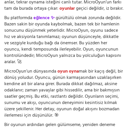
anlar, tekrar oynama isteğini canlı tutar. MicroOyun’un farkı
tam da burada ortaya çıkar:
oyunlar
geçici değildir, iz bırakır.
Bu platformda
eğlence ✨
gürültülü olmak zorunda değildir.
Bazen sakin bir oyunda kaybolmak, bazen tek bir hamlenin
sonucunu düşünmek yeterlidir. MicroOyun, oyunu sadece
hız ve aksiyonla tanımlamaz; oyunun düşünceyle, dikkatle
ve sezgiyle kurduğu bağı da önemser. Bu yüzden her
oyuncu, kendi temposunda ilerleyebilir. Oyun, oyuncunun
kontrolündedir; MicroOyun yalnızca bu yolculuğun kapısını
aralar. 🚀
MicroOyun’un dünyasında
oyun oyna
mak bir kaçış değil, bir
dönüş yoludur. Oyuncu, günün karmaşasından uzaklaşırken
kendine ait bir alana girer. Burada dikkat dağılmaz, aksine
odaklanır; zaman yavaşlar gibi hissedilir, ama bir bakmışsın
saatler geçmiş. Bu etki, rastlantı değildir. Oyunların seçimi,
sunumu ve akışı, oyuncunun deneyimini kesintisiz kılmak
üzere şekillenir. Her detay, oyunun doğal akışını bozmadan
ilerlemesi için düşünülür. 🎯
Bir oyunun ardından gelen gülümseme, yeniden deneme