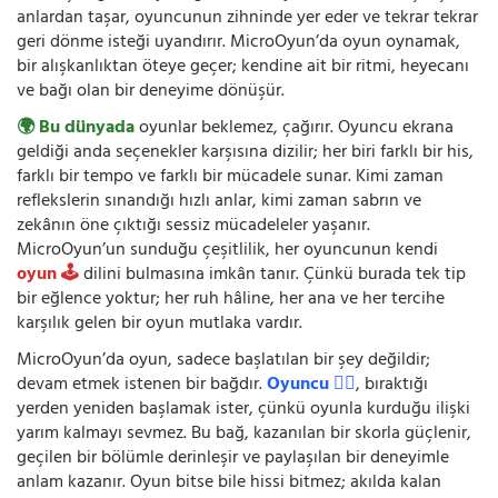
anlardan taşar, oyuncunun zihninde yer eder ve tekrar tekrar
geri dönme isteği uyandırır. MicroOyun’da oyun oynamak,
bir alışkanlıktan öteye geçer; kendine ait bir ritmi, heyecanı
ve bağı olan bir deneyime dönüşür.
🌍 Bu dünyada
oyunlar beklemez, çağırır. Oyuncu ekrana
geldiği anda seçenekler karşısına dizilir; her biri farklı bir his,
farklı bir tempo ve farklı bir mücadele sunar. Kimi zaman
reflekslerin sınandığı hızlı anlar, kimi zaman sabrın ve
zekânın öne çıktığı sessiz mücadeleler yaşanır.
MicroOyun’un sunduğu çeşitlilik, her oyuncunun kendi
oyun 🕹️
dilini bulmasına imkân tanır. Çünkü burada tek tip
bir eğlence yoktur; her ruh hâline, her ana ve her tercihe
karşılık gelen bir oyun mutlaka vardır.
MicroOyun’da oyun, sadece başlatılan bir şey değildir;
devam etmek istenen bir bağdır.
Oyuncu 🧍‍♂️
, bıraktığı
yerden yeniden başlamak ister, çünkü oyunla kurduğu ilişki
yarım kalmayı sevmez. Bu bağ, kazanılan bir skorla güçlenir,
geçilen bir bölümle derinleşir ve paylaşılan bir deneyimle
anlam kazanır. Oyun bitse bile hissi bitmez; akılda kalan