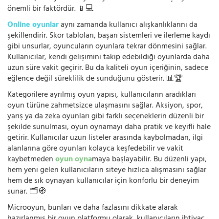
önemli bir faktördür. 📱💻
Online oyunlar
aynı zamanda kullanıcı alışkanlıklarını da
şekillendirir. Skor tabloları, başarı sistemleri ve ilerleme kaydı
gibi unsurlar, oyuncuların oyunlara tekrar dönmesini sağlar.
Kullanıcılar, kendi gelişimini takip edebildiği oyunlarda daha
uzun süre vakit geçirir. Bu da kaliteli oyun içeriğinin, sadece
eğlence değil süreklilik de sunduğunu gösterir. 📊🏆
Kategorilere ayrılmış oyun yapısı, kullanıcıların aradıkları
oyun türüne zahmetsizce ulaşmasını sağlar. Aksiyon, spor,
yarış ya da zeka oyunları gibi farklı seçeneklerin düzenli bir
şekilde sunulması, oyun oynamayı daha pratik ve keyifli hale
getirir. Kullanıcılar uzun listeler arasında kaybolmadan, ilgi
alanlarına göre oyunları kolayca keşfedebilir ve vakit
kaybetmeden
oyun oyna
maya başlayabilir. Bu düzenli yapı,
hem yeni gelen kullanıcıların siteye hızlıca alışmasını sağlar
hem de sık oynayan kullanıcılar için konforlu bir deneyim
sunar. 🗂️🧭
Microoyun, bunları ve daha fazlasını dikkate alarak