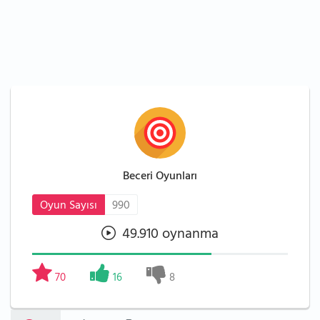
Beceri Oyunları
Oyun Sayısı
990
49.910 oynanma
70
16
8