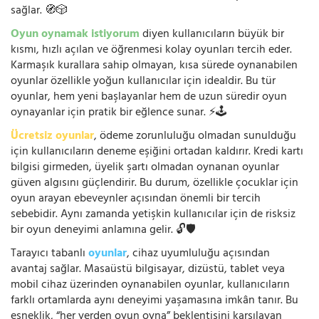
sağlar. 🧭🎲
Oyun oynamak istiyorum
diyen kullanıcıların büyük bir
kısmı, hızlı açılan ve öğrenmesi kolay oyunları tercih eder.
Karmaşık kurallara sahip olmayan, kısa sürede oynanabilen
oyunlar özellikle yoğun kullanıcılar için idealdir. Bu tür
oyunlar, hem yeni başlayanlar hem de uzun süredir oyun
oynayanlar için pratik bir eğlence sunar. ⚡🕹️
Ücretsiz oyunlar
, ödeme zorunluluğu olmadan sunulduğu
için kullanıcıların deneme eşiğini ortadan kaldırır. Kredi kartı
bilgisi girmeden, üyelik şartı olmadan oynanan oyunlar
güven algısını güçlendirir. Bu durum, özellikle çocuklar için
oyun arayan ebeveynler açısından önemli bir tercih
sebebidir. Aynı zamanda yetişkin kullanıcılar için de risksiz
bir oyun deneyimi anlamına gelir. 🔓🛡️
Tarayıcı tabanlı
oyunlar
, cihaz uyumluluğu açısından
avantaj sağlar. Masaüstü bilgisayar, dizüstü, tablet veya
mobil cihaz üzerinden oynanabilen oyunlar, kullanıcıların
farklı ortamlarda aynı deneyimi yaşamasına imkân tanır. Bu
esneklik, “her yerden oyun oyna” beklentisini karşılayan