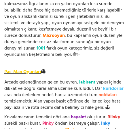
kalmazsınız. İlgi alanınıza en yakın oyunları kısa sürede
bulabilir, daha önce hiç denemediğiniz türlerle karşılaşabilir
ve oyun alışkanlıklarınızı sürekli genişletebilirsiniz. Bu
sistemli ve detaylı yapı, oyun oynamayı rastgele bir deneyim
olmaktan çıkarır; keşfetmeye dayalı, düzenli ve keyifli bir
sürece dönüştürür.
Microoyun
, bu kapsamlı oyun düzeniyle
dünya genelinde çok az platformun sunduğu bir oyun
deneyimi sunar.
1001
farklı oyun kategorimiz, siz değerli
oyuncuların keşfetmesini bekliyor. 🌐✨
Pac-Man Oyunları
👻
Arcade geleneğinden gelen bu evren,
labirent
yapısı içinde
dikkat ve doğru karar alma üzerine kuruludur. Dar
koridorlar
arasında ilerlerken hedef, harita üzerindeki tüm
noktaları
temizlemektir. Alan yapısı basit görünse de ilerledikçe hata
payı azalır ve rota seçimi daha belirleyici hâle gelir. 🕹️
Kovalamacanın temelini dört ana
hayalet
oluşturur.
Blinky
sürekli baskı kurar,
Pinky
önden kesmeye çalışır,
Inky