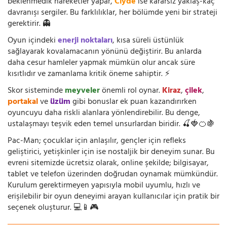
beklenmedik hareketler yapar,
Clyde
ise kararsız yaklaş-kaç
davranışı sergiler. Bu farklılıklar, her bölümde yeni bir strateji
gerektirir. 👻
Oyun içindeki
enerji noktaları
, kısa süreli üstünlük
sağlayarak kovalamacanın yönünü değiştirir. Bu anlarda
daha cesur hamleler yapmak mümkün olur ancak süre
kısıtlıdır ve zamanlama kritik öneme sahiptir. ⚡
Skor sisteminde
meyveler
önemli rol oynar.
Kiraz
,
çilek
,
portakal
ve
üzüm
gibi bonuslar ek puan kazandırırken
oyuncuyu daha riskli alanlara yönlendirebilir. Bu denge,
ustalaşmayı teşvik eden temel unsurlardan biridir. 🍒🍓🍊🍇
Pac-Man; çocuklar için anlaşılır, gençler için refleks
geliştirici, yetişkinler için ise nostaljik bir deneyim sunar. Bu
evreni sitemizde ücretsiz olarak, online şekilde; bilgisayar,
tablet ve telefon üzerinden doğrudan oynamak mümkündür.
Kurulum gerektirmeyen yapısıyla mobil uyumlu, hızlı ve
erişilebilir bir oyun deneyimi arayan kullanıcılar için pratik bir
seçenek oluşturur. 💻📱🎮