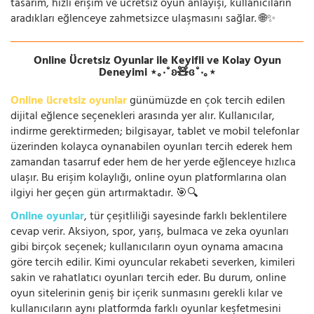
tasarım, hızlı erişim ve ücretsiz oyun anlayışı, kullanıcıların
aradıkları eğlenceye zahmetsizce ulaşmasını sağlar. 🌐✨
Online Ücretsiz Oyunlar ile Keyifli ve Kolay Oyun
Deneyimi ⋆｡‧˚ʚ🧸ɞ˚‧｡⋆
Online ücretsiz oyunlar
günümüzde en çok tercih edilen
dijital eğlence seçenekleri arasında yer alır. Kullanıcılar,
indirme gerektirmeden; bilgisayar, tablet ve mobil telefonlar
üzerinden kolayca oynanabilen oyunları tercih ederek hem
zamandan tasarruf eder hem de her yerde eğlenceye hızlıca
ulaşır. Bu erişim kolaylığı, online oyun platformlarına olan
ilgiyi her geçen gün artırmaktadır. 🎯🔍
Online oyunlar
, tür çeşitliliği sayesinde farklı beklentilere
cevap verir. Aksiyon, spor, yarış, bulmaca ve zeka oyunları
gibi birçok seçenek; kullanıcıların oyun oynama amacına
göre tercih edilir. Kimi oyuncular rekabeti severken, kimileri
sakin ve rahatlatıcı oyunları tercih eder. Bu durum, online
oyun sitelerinin geniş bir içerik sunmasını gerekli kılar ve
kullanıcıların aynı platformda farklı oyunlar keşfetmesini