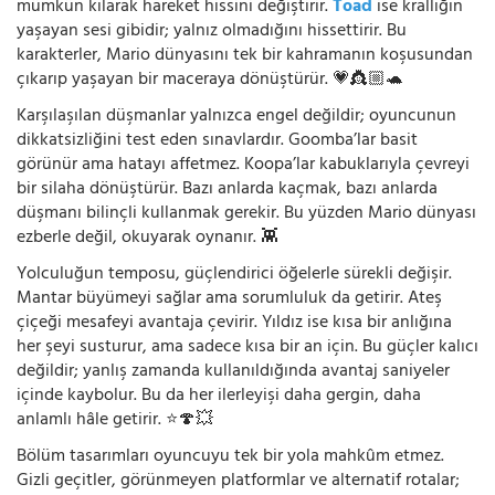
mümkün kılarak hareket hissini değiştirir.
Toad
ise krallığın
yaşayan sesi gibidir; yalnız olmadığını hissettirir. Bu
karakterler, Mario dünyasını tek bir kahramanın koşusundan
çıkarıp yaşayan bir maceraya dönüştürür. 💗👸🏼🐢
Karşılaşılan düşmanlar yalnızca engel değildir; oyuncunun
dikkatsizliğini test eden sınavlardır. Goomba’lar basit
görünür ama hatayı affetmez. Koopa’lar kabuklarıyla çevreyi
bir silaha dönüştürür. Bazı anlarda kaçmak, bazı anlarda
düşmanı bilinçli kullanmak gerekir. Bu yüzden Mario dünyası
ezberle değil, okuyarak oynanır. 👾
Yolculuğun temposu, güçlendirici öğelerle sürekli değişir.
Mantar büyümeyi sağlar ama sorumluluk da getirir. Ateş
çiçeği mesafeyi avantaja çevirir. Yıldız ise kısa bir anlığına
her şeyi susturur, ama sadece kısa bir an için. Bu güçler kalıcı
değildir; yanlış zamanda kullanıldığında avantaj saniyeler
içinde kaybolur. Bu da her ilerleyişi daha gergin, daha
anlamlı hâle getirir. ⭐🍄💥
Bölüm tasarımları oyuncuyu tek bir yola mahkûm etmez.
Gizli geçitler, görünmeyen platformlar ve alternatif rotalar;