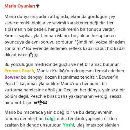
Mario Oyunları
🍄
Mario dünyasına adım attığında, ekranda gördüğün şey
sadece renkli bloklar ve sevimli karakterler değildir. Her
zıplamanın bir bedeli, her gecikmenin bir sonucu vardır.
Kırmızı şapkasıyla tanınan Mario, boşlukları hesaplarken
oyuncuya da aynı soruyu sordurur: “Şimdi mi, yoksa bir adım
sonra mı?” Bu evrende ilerlemek refleks kadar sabır, hız kadar
dikkat ister. 👸🏼
Bu yolculuğun merkezinde güçlü ve net bir amaç bulunur.
Prenses Peach
, Mantar Krallığı’nın dengesini temsil ederken
Bowser
bu dengeyi bozan kaçınılmaz tehdittir. Bowser’ın
Peach’i kaçırmasıyla birlikte Mario’nun her adımı bir
kurtarma hamlesine dönüşür. Geçilen her dünya, yalnızca bir
bölüm değil; Peach’e biraz daha yaklaşmanın verdiği sessiz
bir umut taşır. 👑🐉🏰
Mario bu macerada yalnız değildir ve bu detay evrenin
ruhunu derinleştirir.
Luigi
, daha temkinli yapısıyla riskleri
azaltan bir denge unsurudur.
Yoshi
, ulaşılması zor alanları