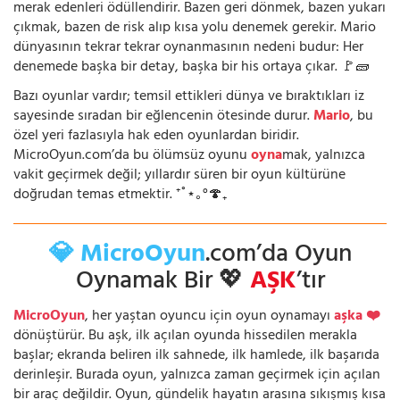
merak edenleri ödüllendirir. Bazen geri dönmek, bazen yukarı
çıkmak, bazen de risk alıp kısa yolu denemek gerekir. Mario
dünyasının tekrar tekrar oynanmasının nedeni budur: Her
denemede başka bir detay, başka bir his ortaya çıkar. 🚩🧱
Bazı oyunlar vardır; temsil ettikleri dünya ve bıraktıkları iz
sayesinde sıradan bir eğlencenin ötesinde durur.
Mario
, bu
özel yeri fazlasıyla hak eden oyunlardan biridir.
MicroOyun.com’da bu ölümsüz oyunu
oyna
mak, yalnızca
vakit geçirmek değil; yıllardır süren bir oyun kültürüne
doğrudan temas etmektir. ⁺˚⋆｡°🍄₊
💎 MicroOyun
.com’da Oyun
Oynamak Bir 💖
AŞK
’tır
MicroOyun
, her yaştan oyuncu için oyun oynamayı
aşka ❤️
dönüştürür. Bu aşk, ilk açılan oyunda hissedilen merakla
başlar; ekranda beliren ilk sahnede, ilk hamlede, ilk başarıda
derinleşir. Burada oyun, yalnızca zaman geçirmek için açılan
bir araç değildir. Oyun, gündelik hayatın arasına sıkışmış kısa