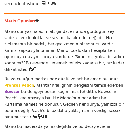
seçenek oluşturur. 💻📱🎮
Mario Oyunları
🍄
Mario dünyasına adım attığında, ekranda gördüğün şey
sadece renkli bloklar ve sevimli karakterler değildir. Her
zıplamanın bir bedeli, her gecikmenin bir sonucu vardır.
Kırmızı şapkasıyla tanınan Mario, boşlukları hesaplarken
oyuncuya da aynı soruyu sordurur: “Şimdi mi, yoksa bir adım
sonra mı?” Bu evrende ilerlemek refleks kadar sabır, hız kadar
dikkat ister. 👸🏼
Bu yolculuğun merkezinde güçlü ve net bir amaç bulunur.
Prenses Peach
, Mantar Krallığı’nın dengesini temsil ederken
Bowser
bu dengeyi bozan kaçınılmaz tehdittir. Bowser’ın
Peach’i kaçırmasıyla birlikte Mario’nun her adımı bir
kurtarma hamlesine dönüşür. Geçilen her dünya, yalnızca bir
bölüm değil; Peach’e biraz daha yaklaşmanın verdiği sessiz
bir umut taşır. 👑🐉🏰
Mario bu macerada yalnız değildir ve bu detay evrenin