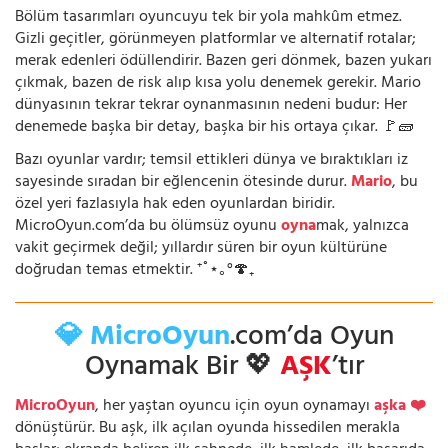
Bölüm tasarımları oyuncuyu tek bir yola mahkûm etmez.
Gizli geçitler, görünmeyen platformlar ve alternatif rotalar;
merak edenleri ödüllendirir. Bazen geri dönmek, bazen yukarı
çıkmak, bazen de risk alıp kısa yolu denemek gerekir. Mario
dünyasının tekrar tekrar oynanmasının nedeni budur: Her
denemede başka bir detay, başka bir his ortaya çıkar. 🚩🧱
Bazı oyunlar vardır; temsil ettikleri dünya ve bıraktıkları iz
sayesinde sıradan bir eğlencenin ötesinde durur.
Mario
, bu
özel yeri fazlasıyla hak eden oyunlardan biridir.
MicroOyun.com’da bu ölümsüz oyunu
oyna
mak, yalnızca
vakit geçirmek değil; yıllardır süren bir oyun kültürüne
doğrudan temas etmektir. ⁺˚⋆｡°🍄₊
💎 MicroOyun
.com’da Oyun
Oynamak Bir 💖
AŞK
’tır
MicroOyun
, her yaştan oyuncu için oyun oynamayı
aşka ❤️
dönüştürür. Bu aşk, ilk açılan oyunda hissedilen merakla