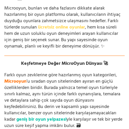
Microoyun, bunları ve daha fazlasını dikkate alarak
hazırlanmış bir oyun platformu olarak, kullanıcıların ihtiyaç
duyduğu oyunlara zahmetsizce ulaşmasını hedefler. Farklı
türlerde sunulan
ücretsiz online oyunlar
, hem kısa süreli
hem de uzun soluklu oyun deneyimleri arayan kullanıcılar
için geniş bir seçenek sunar. Bu yapı sayesinde oyun
oynamak, planlı ve keyifli bir deneyime dönüşür. ✨
Keşfetmeye Değer MicroOyun Dünyası 🚀
Farklı oyun zevklerine göre hazırlanmış oyun kategorileri,
Microoyun
’u sıradan oyun sitelerinden ayıran en güçlü
özelliklerden biridir. Burada yalnızca temel oyun türleriyle
sınırlı kalmaz, aynı türün içinde farklı oynanışlara, temalara
ve detaylara sahip çok sayıda oyun dünyasını
keşfedebilirsiniz. Bu derin ve kapsamlı yapı sayesinde
kullanıcılar, benzer oyun sitelerinde karşılaşamayacakları
kadar
geniş bir oyun yelpazesi
yle karşılaşır ve tek bir yerde
uzun süre keşif yapma imkânı bulur. 🗃️