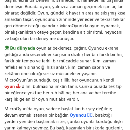
başlar; ekranda beliren ilk sahnede, ilk hamlede, ilk başarıda
derinleşir. Burada oyun, yalnızca zaman geçirmek için açılan
bir araç değildir. Oyun, gündelik hayatın arasına sıkışmış kısa
anlardan taşar, oyuncunun zihninde yer eder ve tekrar tekrar
geri dönme isteği uyandırır. MicroOyun’da oyun oynamak,
bir alışkanlıktan öteye geçer; kendine ait bir ritmi, heyecanı
ve bağı olan bir deneyime dönüşür.
🌍 Bu dünyada
oyunlar beklemez, çağırır. Oyuncu ekrana
geldiği anda seçenekler karşısına dizilir; her biri farklı bir his,
farklı bir tempo ve farklı bir mücadele sunar. Kimi zaman
reflekslerin sınandığı hızlı anlar, kimi zaman sabrın ve
zekânın öne çıktığı sessiz mücadeleler yaşanır.
MicroOyun’un sunduğu çeşitlilik, her oyuncunun kendi
oyun 🕹️
dilini bulmasına imkân tanır. Çünkü burada tek tip
bir eğlence yoktur; her ruh hâline, her ana ve her tercihe
karşılık gelen bir oyun mutlaka vardır.
MicroOyun’da oyun, sadece başlatılan bir şey değildir;
devam etmek istenen bir bağdır.
Oyuncu 🧍‍♂️
, bıraktığı
yerden yeniden başlamak ister, çünkü oyunla kurduğu ilişki
yarım kalmayı sevmez. Bu bağ, kazanılan bir skorla güçlenir,