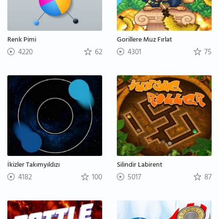
Renk Pimi
Gorillere Muz Fırlat
4220
62
4301
75
İkizler Takımyıldızı
Silindir Labirent
4182
100
5017
87