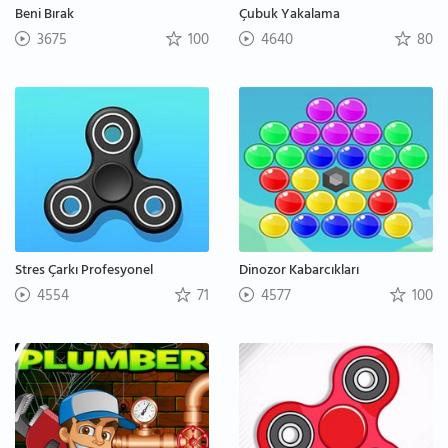
Beni Bırak
Çubuk Yakalama
3675
100
4640
80
Stres Çarkı Profesyonel
Dinozor Kabarcıkları
4554
71
4577
100