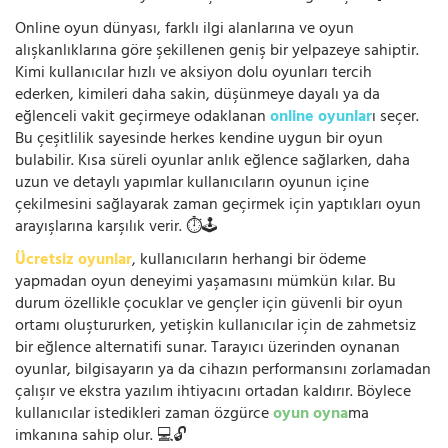
Online oyun dünyası, farklı ilgi alanlarına ve oyun
alışkanlıklarına göre şekillenen geniş bir yelpazeye sahiptir.
Kimi kullanıcılar hızlı ve aksiyon dolu oyunları tercih
ederken, kimileri daha sakin, düşünmeye dayalı ya da
eğlenceli vakit geçirmeye odaklanan
online oyunlar
ı seçer.
Bu çeşitlilik sayesinde herkes kendine uygun bir oyun
bulabilir. Kısa süreli oyunlar anlık eğlence sağlarken, daha
uzun ve detaylı yapımlar kullanıcıların oyunun içine
çekilmesini sağlayarak zaman geçirmek için yaptıkları oyun
arayışlarına karşılık verir. ⏱️🕹️
Ücretsiz oyunlar
, kullanıcıların herhangi bir ödeme
yapmadan oyun deneyimi yaşamasını mümkün kılar. Bu
durum özellikle çocuklar ve gençler için güvenli bir oyun
ortamı oluştururken, yetişkin kullanıcılar için de zahmetsiz
bir eğlence alternatifi sunar. Tarayıcı üzerinden oynanan
oyunlar, bilgisayarın ya da cihazın performansını zorlamadan
çalışır ve ekstra yazılım ihtiyacını ortadan kaldırır. Böylece
kullanıcılar istedikleri zaman özgürce
oyun oyna
ma
imkanına sahip olur. 💻🔓