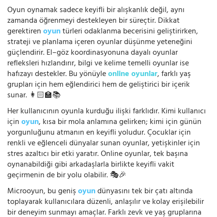
Oyun oynamak sadece keyifli bir alışkanlık değil, aynı
zamanda öğrenmeyi destekleyen bir süreçtir. Dikkat
gerektiren
oyun
türleri odaklanma becerisini geliştirirken,
strateji ve planlama içeren oyunlar düşünme yeteneğini
güçlendirir. El–göz koordinasyonuna dayalı oyunlar
refleksleri hızlandırır, bilgi ve kelime temelli oyunlar ise
hafızayı destekler. Bu yönüyle
online oyunlar
, farklı yaş
grupları için hem eğlendirici hem de geliştirici bir içerik
sunar. 👩🏻‍🏫📚
Her kullanıcının oyunla kurduğu ilişki farklıdır. Kimi kullanıcı
için
oyun
, kısa bir mola anlamına gelirken; kimi için günün
yorgunluğunu atmanın en keyifli yoludur. Çocuklar için
renkli ve eğlenceli dünyalar sunan oyunlar, yetişkinler için
stres azaltıcı bir etki yaratır. Online oyunlar, tek başına
oynanabildiği gibi arkadaşlarla birlikte keyifli vakit
geçirmenin de bir yolu olabilir. 🎭🎉
Microoyun, bu geniş
oyun
dünyasını tek bir çatı altında
toplayarak kullanıcılara düzenli, anlaşılır ve kolay erişilebilir
bir deneyim sunmayı amaçlar. Farklı zevk ve yaş gruplarına