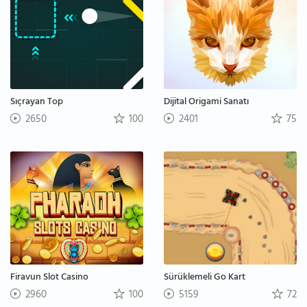
Sıçrayan Top
Dijital Origami Sanatı
2650
100
2401
75
Firavun Slot Casino
Sürüklemeli Go Kart
2960
100
5159
72