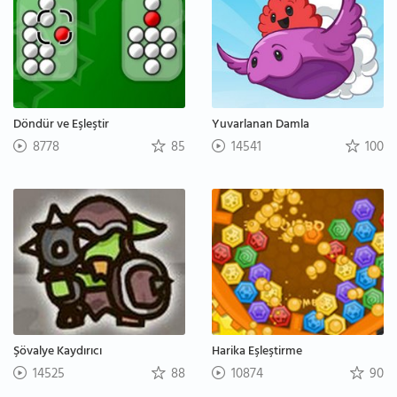
Döndür ve Eşleştir
Yuvarlanan Damla
8778
85
14541
100
Şövalye Kaydırıcı
Harika Eşleştirme
14525
88
10874
90