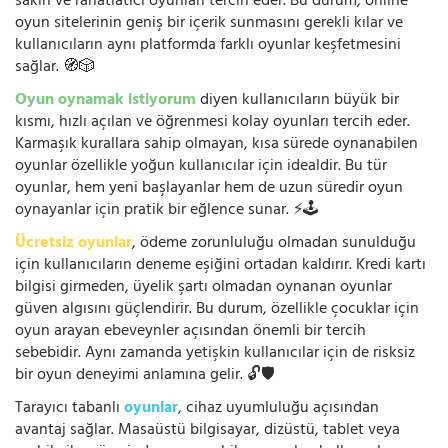
sakin ve rahatlatıcı oyunları tercih eder. Bu durum, online
oyun sitelerinin geniş bir içerik sunmasını gerekli kılar ve
kullanıcıların aynı platformda farklı oyunlar keşfetmesini
sağlar. 🧭🎲
Oyun oynamak istiyorum
diyen kullanıcıların büyük bir
kısmı, hızlı açılan ve öğrenmesi kolay oyunları tercih eder.
Karmaşık kurallara sahip olmayan, kısa sürede oynanabilen
oyunlar özellikle yoğun kullanıcılar için idealdir. Bu tür
oyunlar, hem yeni başlayanlar hem de uzun süredir oyun
oynayanlar için pratik bir eğlence sunar. ⚡🕹️
Ücretsiz oyunlar
, ödeme zorunluluğu olmadan sunulduğu
için kullanıcıların deneme eşiğini ortadan kaldırır. Kredi kartı
bilgisi girmeden, üyelik şartı olmadan oynanan oyunlar
güven algısını güçlendirir. Bu durum, özellikle çocuklar için
oyun arayan ebeveynler açısından önemli bir tercih
sebebidir. Aynı zamanda yetişkin kullanıcılar için de risksiz
bir oyun deneyimi anlamına gelir. 🔓🛡️
Tarayıcı tabanlı
oyunlar
, cihaz uyumluluğu açısından
avantaj sağlar. Masaüstü bilgisayar, dizüstü, tablet veya