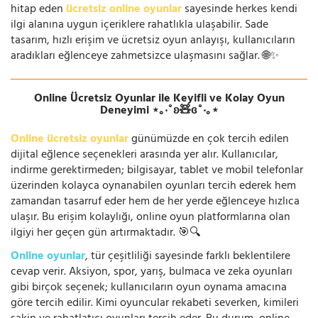
hitap eden
ücretsiz online oyunlar
sayesinde herkes kendi
ilgi alanına uygun içeriklere rahatlıkla ulaşabilir. Sade
tasarım, hızlı erişim ve ücretsiz oyun anlayışı, kullanıcıların
aradıkları eğlenceye zahmetsizce ulaşmasını sağlar. 🌐✨
Online Ücretsiz Oyunlar ile Keyifli ve Kolay Oyun
Deneyimi ⋆｡‧˚ʚ🧸ɞ˚‧｡⋆
Online ücretsiz oyunlar
günümüzde en çok tercih edilen
dijital eğlence seçenekleri arasında yer alır. Kullanıcılar,
indirme gerektirmeden; bilgisayar, tablet ve mobil telefonlar
üzerinden kolayca oynanabilen oyunları tercih ederek hem
zamandan tasarruf eder hem de her yerde eğlenceye hızlıca
ulaşır. Bu erişim kolaylığı, online oyun platformlarına olan
ilgiyi her geçen gün artırmaktadır. 🎯🔍
Online oyunlar
, tür çeşitliliği sayesinde farklı beklentilere
cevap verir. Aksiyon, spor, yarış, bulmaca ve zeka oyunları
gibi birçok seçenek; kullanıcıların oyun oynama amacına
göre tercih edilir. Kimi oyuncular rekabeti severken, kimileri