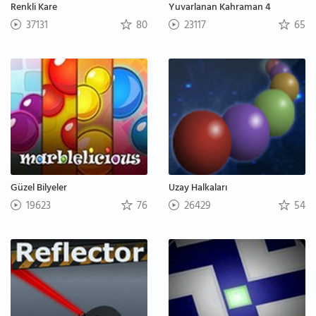
Renkli Kare
Yuvarlanan Kahraman 4
37131
80
23117
65
Güzel Bilyeler
Uzay Halkaları
19623
76
26429
54