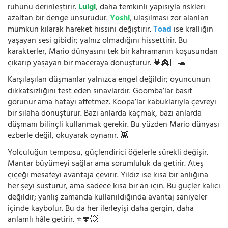
ruhunu derinleştirir.
Luigi
, daha temkinli yapısıyla riskleri
azaltan bir denge unsurudur.
Yoshi
, ulaşılması zor alanları
mümkün kılarak hareket hissini değiştirir.
Toad
ise krallığın
yaşayan sesi gibidir; yalnız olmadığını hissettirir. Bu
karakterler, Mario dünyasını tek bir kahramanın koşusundan
çıkarıp yaşayan bir maceraya dönüştürür. 💗👸🏼🐢
Karşılaşılan düşmanlar yalnızca engel değildir; oyuncunun
dikkatsizliğini test eden sınavlardır. Goomba’lar basit
görünür ama hatayı affetmez. Koopa’lar kabuklarıyla çevreyi
bir silaha dönüştürür. Bazı anlarda kaçmak, bazı anlarda
düşmanı bilinçli kullanmak gerekir. Bu yüzden Mario dünyası
ezberle değil, okuyarak oynanır. 👾
Yolculuğun temposu, güçlendirici öğelerle sürekli değişir.
Mantar büyümeyi sağlar ama sorumluluk da getirir. Ateş
çiçeği mesafeyi avantaja çevirir. Yıldız ise kısa bir anlığına
her şeyi susturur, ama sadece kısa bir an için. Bu güçler kalıcı
değildir; yanlış zamanda kullanıldığında avantaj saniyeler
içinde kaybolur. Bu da her ilerleyişi daha gergin, daha
anlamlı hâle getirir. ⭐🍄💥