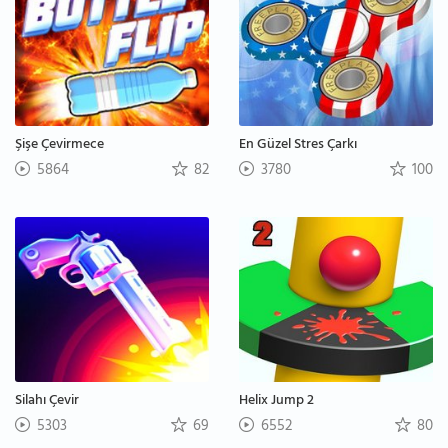
Şişe Çevirmece
En Güzel Stres Çarkı
5864
82
3780
100
Silahı Çevir
Helix Jump 2
5303
69
6552
80