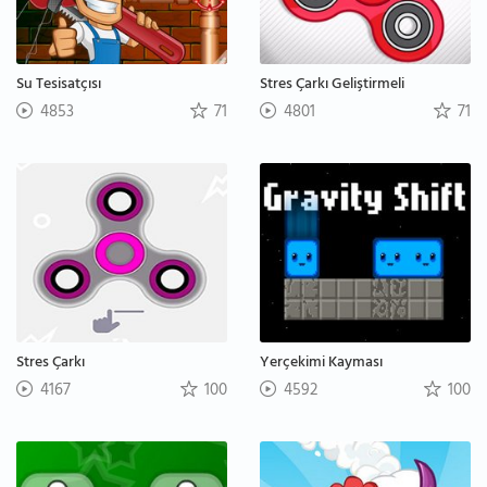
Su Tesisatçısı
Stres Çarkı Geliştirmeli
4853
71
4801
71
Stres Çarkı
Yerçekimi Kayması
4167
100
4592
100