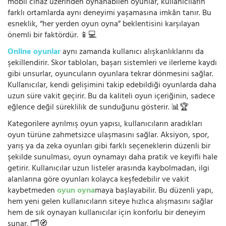
mobil cihaz üzerinden oynanabilen oyunlar, kullanıcıların
farklı ortamlarda aynı deneyimi yaşamasına imkân tanır. Bu
esneklik, “her yerden oyun oyna” beklentisini karşılayan
önemli bir faktördür. 📱💻
Online oyunlar
aynı zamanda kullanıcı alışkanlıklarını da
şekillendirir. Skor tabloları, başarı sistemleri ve ilerleme kaydı
gibi unsurlar, oyuncuların oyunlara tekrar dönmesini sağlar.
Kullanıcılar, kendi gelişimini takip edebildiği oyunlarda daha
uzun süre vakit geçirir. Bu da kaliteli oyun içeriğinin, sadece
eğlence değil süreklilik de sunduğunu gösterir. 📊🏆
Kategorilere ayrılmış oyun yapısı, kullanıcıların aradıkları
oyun türüne zahmetsizce ulaşmasını sağlar. Aksiyon, spor,
yarış ya da zeka oyunları gibi farklı seçeneklerin düzenli bir
şekilde sunulması, oyun oynamayı daha pratik ve keyifli hale
getirir. Kullanıcılar uzun listeler arasında kaybolmadan, ilgi
alanlarına göre oyunları kolayca keşfedebilir ve vakit
kaybetmeden
oyun oyna
maya başlayabilir. Bu düzenli yapı,
hem yeni gelen kullanıcıların siteye hızlıca alışmasını sağlar
hem de sık oynayan kullanıcılar için konforlu bir deneyim
sunar. 🗂️🧭