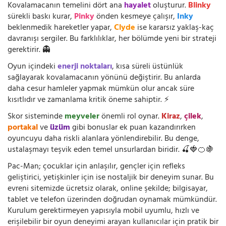
Kovalamacanın temelini dört ana
hayalet
oluşturur.
Blinky
sürekli baskı kurar,
Pinky
önden kesmeye çalışır,
Inky
beklenmedik hareketler yapar,
Clyde
ise kararsız yaklaş-kaç
davranışı sergiler. Bu farklılıklar, her bölümde yeni bir strateji
gerektirir. 👻
Oyun içindeki
enerji noktaları
, kısa süreli üstünlük
sağlayarak kovalamacanın yönünü değiştirir. Bu anlarda
daha cesur hamleler yapmak mümkün olur ancak süre
kısıtlıdır ve zamanlama kritik öneme sahiptir. ⚡
Skor sisteminde
meyveler
önemli rol oynar.
Kiraz
,
çilek
,
portakal
ve
üzüm
gibi bonuslar ek puan kazandırırken
oyuncuyu daha riskli alanlara yönlendirebilir. Bu denge,
ustalaşmayı teşvik eden temel unsurlardan biridir. 🍒🍓🍊🍇
Pac-Man; çocuklar için anlaşılır, gençler için refleks
geliştirici, yetişkinler için ise nostaljik bir deneyim sunar. Bu
evreni sitemizde ücretsiz olarak, online şekilde; bilgisayar,
tablet ve telefon üzerinden doğrudan oynamak mümkündür.
Kurulum gerektirmeyen yapısıyla mobil uyumlu, hızlı ve
erişilebilir bir oyun deneyimi arayan kullanıcılar için pratik bir