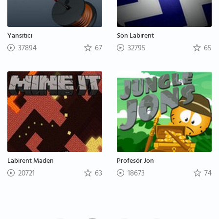
Yansıtıcı
Son Labirent
37894
67
32795
65
Labirent Maden
Profesör Jon
20721
63
18673
74