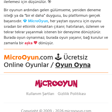
ilerlemesi için düşünülür. 🎯
Bir oyunun ardından gelen gülümseme, yeniden deneme
isteği ya da “bir el daha” duygusu, bu platformun gerçek
başarısıdır.
💎 MicroOyun
, her yaştan oyuncu için oyunu
sıradan bir etkinlik olmaktan çıkarır; hatırlanan, özlenen ve
tekrar tekrar yaşanmak istenen bir deneyime dönüştürür.
Burada oyun oynanmaz; burada oyun yaşanır, bağ kurulur ve
zamanla bir
aşka 💖
dönüşür.
MicroOyun
.com 🕹️ Ücretsiz
Online Oyunlar /
Oyun Oyna
Kullanım Şartları
Gizlilik Politikası
Copyright © 2009 - 2026 microoyun.com