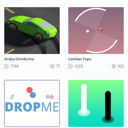
Araba Döndürme
Çember Topu
7148
71
4205
100