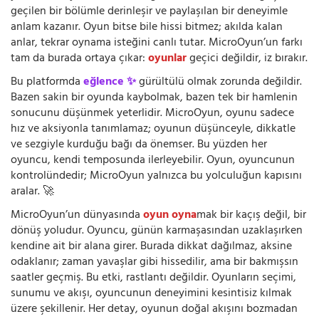
geçilen bir bölümle derinleşir ve paylaşılan bir deneyimle
anlam kazanır. Oyun bitse bile hissi bitmez; akılda kalan
anlar, tekrar oynama isteğini canlı tutar. MicroOyun’un farkı
tam da burada ortaya çıkar:
oyunlar
geçici değildir, iz bırakır.
Bu platformda
eğlence ✨
gürültülü olmak zorunda değildir.
Bazen sakin bir oyunda kaybolmak, bazen tek bir hamlenin
sonucunu düşünmek yeterlidir. MicroOyun, oyunu sadece
hız ve aksiyonla tanımlamaz; oyunun düşünceyle, dikkatle
ve sezgiyle kurduğu bağı da önemser. Bu yüzden her
oyuncu, kendi temposunda ilerleyebilir. Oyun, oyuncunun
kontrolündedir; MicroOyun yalnızca bu yolculuğun kapısını
aralar. 🚀
MicroOyun’un dünyasında
oyun oyna
mak bir kaçış değil, bir
dönüş yoludur. Oyuncu, günün karmaşasından uzaklaşırken
kendine ait bir alana girer. Burada dikkat dağılmaz, aksine
odaklanır; zaman yavaşlar gibi hissedilir, ama bir bakmışsın
saatler geçmiş. Bu etki, rastlantı değildir. Oyunların seçimi,
sunumu ve akışı, oyuncunun deneyimini kesintisiz kılmak
üzere şekillenir. Her detay, oyunun doğal akışını bozmadan