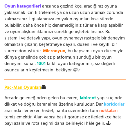
Oyun kategorileri
arasında gezindikçe, aradığınız oyuna
yaklaşmak için filtrelemek ya da uzun uzun aramak zorunda
kalmazsınız. İlgi alanınıza en yakın oyunları kısa sürede
bulabilir, daha önce hiç denemediğiniz türlerle karşılaşabilir
ve oyun alışkanlıklarınızı sürekli genişletebilirsiniz. Bu
sistemli ve detaylı yapı, oyun oynamayı rastgele bir deneyim
olmaktan çıkarır; keşfetmeye dayalı, düzenli ve keyifli bir
sürece dönüştürür.
Microoyun
, bu kapsamlı oyun düzeniyle
dünya genelinde çok az platformun sunduğu bir oyun
deneyimi sunar.
1001
farklı oyun kategorimiz, siz değerli
oyuncuların keşfetmesini bekliyor. 🌐✨
Pac-Man Oyunları
👻
Arcade geleneğinden gelen bu evren,
labirent
yapısı içinde
dikkat ve doğru karar alma üzerine kuruludur. Dar
koridorlar
arasında ilerlerken hedef, harita üzerindeki tüm
noktaları
temizlemektir. Alan yapısı basit görünse de ilerledikçe hata
payı azalır ve rota seçimi daha belirleyici hâle gelir. 🕹️