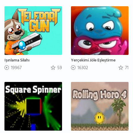
Işınlama Silahı
Yerçekimi Jöle Eşleştirme
19967
59
16302
71