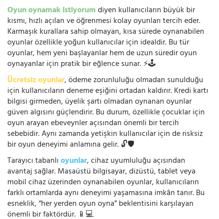
Oyun oynamak istiyorum
diyen kullanıcıların büyük bir
kısmı, hızlı açılan ve öğrenmesi kolay oyunları tercih eder.
Karmaşık kurallara sahip olmayan, kısa sürede oynanabilen
oyunlar özellikle yoğun kullanıcılar için idealdir. Bu tür
oyunlar, hem yeni başlayanlar hem de uzun süredir oyun
oynayanlar için pratik bir eğlence sunar. ⚡🕹️
Ücretsiz oyunlar
, ödeme zorunluluğu olmadan sunulduğu
için kullanıcıların deneme eşiğini ortadan kaldırır. Kredi kartı
bilgisi girmeden, üyelik şartı olmadan oynanan oyunlar
güven algısını güçlendirir. Bu durum, özellikle çocuklar için
oyun arayan ebeveynler açısından önemli bir tercih
sebebidir. Aynı zamanda yetişkin kullanıcılar için de risksiz
bir oyun deneyimi anlamına gelir. 🔓🛡️
Tarayıcı tabanlı
oyunlar
, cihaz uyumluluğu açısından
avantaj sağlar. Masaüstü bilgisayar, dizüstü, tablet veya
mobil cihaz üzerinden oynanabilen oyunlar, kullanıcıların
farklı ortamlarda aynı deneyimi yaşamasına imkân tanır. Bu
esneklik, “her yerden oyun oyna” beklentisini karşılayan
önemli bir faktördür. 📱💻