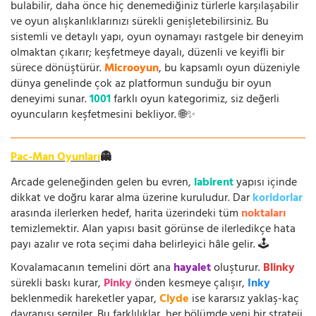
bulabilir, daha önce hiç denemediğiniz türlerle karşılaşabilir
ve oyun alışkanlıklarınızı sürekli genişletebilirsiniz. Bu
sistemli ve detaylı yapı, oyun oynamayı rastgele bir deneyim
olmaktan çıkarır; keşfetmeye dayalı, düzenli ve keyifli bir
sürece dönüştürür.
Microoyun
, bu kapsamlı oyun düzeniyle
dünya genelinde çok az platformun sunduğu bir oyun
deneyimi sunar.
1001
farklı oyun kategorimiz, siz değerli
oyuncuların keşfetmesini bekliyor. 🌐✨
Pac-Man Oyunları
👻
Arcade geleneğinden gelen bu evren,
labirent
yapısı içinde
dikkat ve doğru karar alma üzerine kuruludur. Dar
koridorlar
arasında ilerlerken hedef, harita üzerindeki tüm
noktaları
temizlemektir. Alan yapısı basit görünse de ilerledikçe hata
payı azalır ve rota seçimi daha belirleyici hâle gelir. 🕹️
Kovalamacanın temelini dört ana
hayalet
oluşturur.
Blinky
sürekli baskı kurar,
Pinky
önden kesmeye çalışır,
Inky
beklenmedik hareketler yapar,
Clyde
ise kararsız yaklaş-kaç
davranışı sergiler. Bu farklılıklar, her bölümde yeni bir strateji