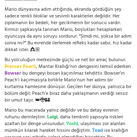
Mario dünyasına adım attığında, ekranda gördüğün şey
sadece renkli bloklar ve sevimli karakterler değildir. Her
zıplamanın bir bedeli, her gecikmenin bir sonucu vardır.
Kırmızı şapkasıyla tanınan Mario, boşlukları hesaplarken
oyuncuya da aynı soruyu sordurur: “Şimdi mi, yoksa bir adım
sonra mı?” Bu evrende ilerlemek refleks kadar sabır, hız kadar
dikkat ister. 👸🏼
Bu yolculuğun merkezinde güçlü ve net bir amaç bulunur.
Prenses Peach
, Mantar Krallığı’nın dengesini temsil ederken
Bowser
bu dengeyi bozan kaçınılmaz tehdittir. Bowser’ın
Peach’i kaçırmasıyla birlikte Mario’nun her adımı bir
kurtarma hamlesine dönüşür. Geçilen her dünya, yalnızca bir
bölüm değil; Peach’e biraz daha yaklaşmanın verdiği sessiz
bir umut taşır. 👑🐉🏰
Mario bu macerada yalnız değildir ve bu detay evrenin
ruhunu derinleştirir.
Luigi
, daha temkinli yapısıyla riskleri
azaltan bir denge unsurudur.
Yoshi
, ulaşılması zor alanları
mümkün kılarak hareket hissini değiştirir.
Toad
ise krallığın