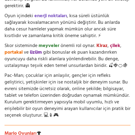
gerektirir. 👻
Oyun içindeki
enerji noktaları
, kısa süreli üstünlük
sağlayarak kovalamacanın yönünü değiştirir. Bu anlarda
daha cesur hamleler yapmak mümkün olur ancak süre
kısıtlıdır ve zamanlama kritik öneme sahiptir. ⚡
Skor sisteminde
meyveler
önemli rol oynar.
Kiraz
,
çilek
,
portakal
ve
üzüm
gibi bonuslar ek puan kazandırırken
oyuncuyu daha riskli alanlara yönlendirebilir. Bu denge,
ustalaşmayı teşvik eden temel unsurlardan biridir. 🍒🍓🍊🍇
Pac-Man; çocuklar için anlaşılır, gençler için refleks
geliştirici, yetişkinler için ise nostaljik bir deneyim sunar. Bu
evreni sitemizde ücretsiz olarak, online şekilde; bilgisayar,
tablet ve telefon üzerinden doğrudan oynamak mümkündür.
Kurulum gerektirmeyen yapısıyla mobil uyumlu, hızlı ve
erişilebilir bir oyun deneyimi arayan kullanıcılar için pratik bir
seçenek oluşturur. 💻📱🎮
Mario Oyunları
🍄