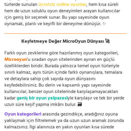
türlerde sunulan
ücretsiz online oyunlar
, hem kısa süreli
hem de uzun soluklu oyun deneyimleri arayan kullanıcılar
için geniş bir seçenek sunar. Bu yapı sayesinde oyun
oynamak, planlı ve keyifli bir deneyime dönüşür. ✨
Keşfetmeye Değer MicroOyun Dünyası 🚀
Farklı oyun zevklerine göre hazırlanmış oyun kategorileri,
Microoyun
’u sıradan oyun sitelerinden ayıran en güçlü
özelliklerden biridir. Burada yalnızca temel oyun türleriyle
sınırlı kalmaz, aynı türün içinde farklı oynanışlara, temalara
ve detaylara sahip çok sayıda oyun dünyasını
keşfedebilirsiniz. Bu derin ve kapsamlı yapı sayesinde
kullanıcılar, benzer oyun sitelerinde karşılaşamayacakları
kadar
geniş bir oyun yelpazesi
yle karşılaşır ve tek bir yerde
uzun süre keşif yapma imkânı bulur. 🗃️
Oyun kategorileri
arasında gezindikçe, aradığınız oyuna
yaklaşmak için filtrelemek ya da uzun uzun aramak zorunda
kalmazsınız. İlgi alanınıza en yakın oyunları kısa sürede