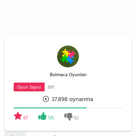
Bulmaca Oyunları
Oyun Sayısı
681
37.898 oynanma
67
125
62