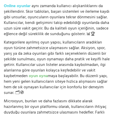
Online oyunlar
aynı zamanda kullanıcı alışkanlıklarını da
şekillendirir. Skor tabloları, başarı sistemleri ve ilerleme kaydı
gibi unsurlar, oyuncuların oyunlara tekrar dönmesini sağlar.
Kullanıcılar, kendi gelişimini takip edebildiği oyunlarda daha
uzun süre vakit geçirir. Bu da kaliteli oyun içeriğinin, sadece
eğlence değil süreklilik de sunduğunu gösterir. 📊🏆
Kategorilere ayrılmış oyun yapısı, kullanıcıların aradıkları
oyun türüne zahmetsizce ulaşmasını sağlar. Aksiyon, spor,
yarış ya da zeka oyunları gibi farklı seçeneklerin düzenli bir
şekilde sunulması, oyun oynamayı daha pratik ve keyifli hale
getirir. Kullanıcılar uzun listeler arasında kaybolmadan, ilgi
alanlarına göre oyunları kolayca keşfedebilir ve vakit
kaybetmeden
oyun oyna
maya başlayabilir. Bu düzenli yapı,
hem yeni gelen kullanıcıların siteye hızlıca alışmasını sağlar
hem de sık oynayan kullanıcılar için konforlu bir deneyim
sunar. 🗂️🧭
Microoyun, bunları ve daha fazlasını dikkate alarak
hazırlanmış bir oyun platformu olarak, kullanıcıların ihtiyaç
duyduğu oyunlara zahmetsizce ulaşmasını hedefler. Farklı