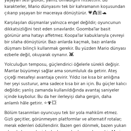
yaşayan sesi gibidir; yalnız olmadığını hissettirir. Bu
karakterler, Mario dünyasını tek bir kahramanın koşusundan
çıkarıp yaşayan bir maceraya dönüştürür. 💗👸🏼🐢
Karşılaşılan düşmanlar yalnızca engel değildir; oyuncunun
dikkatsizliğini test eden sınavlardır. Goomba’lar basit
görünür ama hatayı affetmez. Koopa’lar kabuklarıyla çevreyi
bir silaha dönüştürür. Bazı anlarda kaçmak, bazı anlarda
düşmanı bilinçli kullanmak gerekir. Bu yüzden Mario dünyası
ezberle değil, okuyarak oynanır. 👾
Yolculuğun temposu, güçlendirici öğelerle sürekli değişir.
Mantar büyümeyi sağlar ama sorumluluk da getirir. Ateş
çiçeği mesafeyi avantaja çevirir. Yıldız ise kısa bir anlığına
her şeyi susturur, ama sadece kısa bir an için. Bu güçler kalıcı
değildir; yanlış zamanda kullanıldığında avantaj saniyeler
içinde kaybolur. Bu da her ilerleyişi daha gergin, daha
anlamlı hâle getirir. ⭐🍄💥
Bölüm tasarımları oyuncuyu tek bir yola mahkûm etmez.
Gizli geçitler, görünmeyen platformlar ve alternatif rotalar;
merak edenleri ödüllendirir. Bazen geri dönmek, bazen yukarı