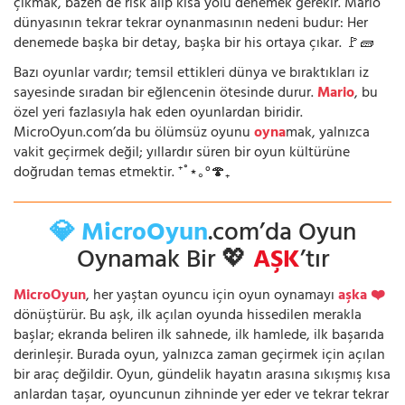
çıkmak, bazen de risk alıp kısa yolu denemek gerekir. Mario
dünyasının tekrar tekrar oynanmasının nedeni budur: Her
denemede başka bir detay, başka bir his ortaya çıkar. 🚩🧱
Bazı oyunlar vardır; temsil ettikleri dünya ve bıraktıkları iz
sayesinde sıradan bir eğlencenin ötesinde durur.
Mario
, bu
özel yeri fazlasıyla hak eden oyunlardan biridir.
MicroOyun.com’da bu ölümsüz oyunu
oyna
mak, yalnızca
vakit geçirmek değil; yıllardır süren bir oyun kültürüne
doğrudan temas etmektir. ⁺˚⋆｡°🍄₊
💎 MicroOyun
.com’da Oyun
Oynamak Bir 💖
AŞK
’tır
MicroOyun
, her yaştan oyuncu için oyun oynamayı
aşka ❤️
dönüştürür. Bu aşk, ilk açılan oyunda hissedilen merakla
başlar; ekranda beliren ilk sahnede, ilk hamlede, ilk başarıda
derinleşir. Burada oyun, yalnızca zaman geçirmek için açılan
bir araç değildir. Oyun, gündelik hayatın arasına sıkışmış kısa
anlardan taşar, oyuncunun zihninde yer eder ve tekrar tekrar