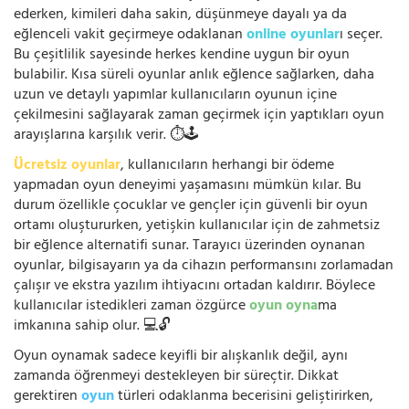
ederken, kimileri daha sakin, düşünmeye dayalı ya da
eğlenceli vakit geçirmeye odaklanan
online oyunlar
ı seçer.
Bu çeşitlilik sayesinde herkes kendine uygun bir oyun
bulabilir. Kısa süreli oyunlar anlık eğlence sağlarken, daha
uzun ve detaylı yapımlar kullanıcıların oyunun içine
çekilmesini sağlayarak zaman geçirmek için yaptıkları oyun
arayışlarına karşılık verir. ⏱️🕹️
Ücretsiz oyunlar
, kullanıcıların herhangi bir ödeme
yapmadan oyun deneyimi yaşamasını mümkün kılar. Bu
durum özellikle çocuklar ve gençler için güvenli bir oyun
ortamı oluştururken, yetişkin kullanıcılar için de zahmetsiz
bir eğlence alternatifi sunar. Tarayıcı üzerinden oynanan
oyunlar, bilgisayarın ya da cihazın performansını zorlamadan
çalışır ve ekstra yazılım ihtiyacını ortadan kaldırır. Böylece
kullanıcılar istedikleri zaman özgürce
oyun oyna
ma
imkanına sahip olur. 💻🔓
Oyun oynamak sadece keyifli bir alışkanlık değil, aynı
zamanda öğrenmeyi destekleyen bir süreçtir. Dikkat
gerektiren
oyun
türleri odaklanma becerisini geliştirirken,