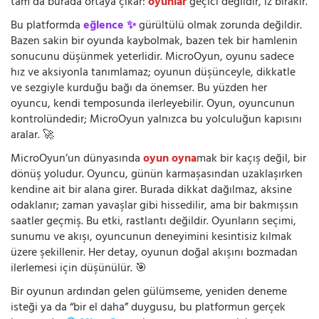
tam da burada ortaya çıkar:
oyunlar
geçici değildir, iz bırakır.
Bu platformda
eğlence ✨
gürültülü olmak zorunda değildir.
Bazen sakin bir oyunda kaybolmak, bazen tek bir hamlenin
sonucunu düşünmek yeterlidir. MicroOyun, oyunu sadece
hız ve aksiyonla tanımlamaz; oyunun düşünceyle, dikkatle
ve sezgiyle kurduğu bağı da önemser. Bu yüzden her
oyuncu, kendi temposunda ilerleyebilir. Oyun, oyuncunun
kontrolündedir; MicroOyun yalnızca bu yolculuğun kapısını
aralar. 🚀
MicroOyun’un dünyasında
oyun oyna
mak bir kaçış değil, bir
dönüş yoludur. Oyuncu, günün karmaşasından uzaklaşırken
kendine ait bir alana girer. Burada dikkat dağılmaz, aksine
odaklanır; zaman yavaşlar gibi hissedilir, ama bir bakmışsın
saatler geçmiş. Bu etki, rastlantı değildir. Oyunların seçimi,
sunumu ve akışı, oyuncunun deneyimini kesintisiz kılmak
üzere şekillenir. Her detay, oyunun doğal akışını bozmadan
ilerlemesi için düşünülür. 🎯
Bir oyunun ardından gelen gülümseme, yeniden deneme
isteği ya da “bir el daha” duygusu, bu platformun gerçek