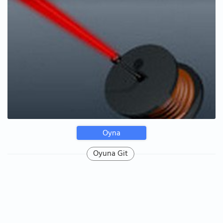
Oyna
Oyuna Git