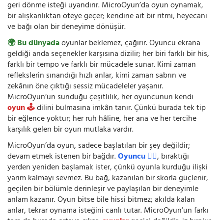
geri dönme isteği uyandırır. MicroOyun’da oyun oynamak,
bir alışkanlıktan öteye geçer; kendine ait bir ritmi, heyecanı
ve bağı olan bir deneyime dönüşür.
🌍 Bu dünyada
oyunlar beklemez, çağırır. Oyuncu ekrana
geldiği anda seçenekler karşısına dizilir; her biri farklı bir his,
farklı bir tempo ve farklı bir mücadele sunar. Kimi zaman
reflekslerin sınandığı hızlı anlar, kimi zaman sabrın ve
zekânın öne çıktığı sessiz mücadeleler yaşanır.
MicroOyun’un sunduğu çeşitlilik, her oyuncunun kendi
oyun 🕹️
dilini bulmasına imkân tanır. Çünkü burada tek tip
bir eğlence yoktur; her ruh hâline, her ana ve her tercihe
karşılık gelen bir oyun mutlaka vardır.
MicroOyun’da oyun, sadece başlatılan bir şey değildir;
devam etmek istenen bir bağdır.
Oyuncu 🧍‍♂️
, bıraktığı
yerden yeniden başlamak ister, çünkü oyunla kurduğu ilişki
yarım kalmayı sevmez. Bu bağ, kazanılan bir skorla güçlenir,
geçilen bir bölümle derinleşir ve paylaşılan bir deneyimle
anlam kazanır. Oyun bitse bile hissi bitmez; akılda kalan
anlar, tekrar oynama isteğini canlı tutar. MicroOyun’un farkı