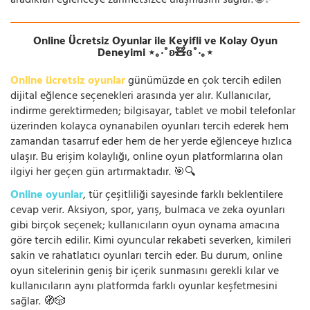
aradıkları eğlenceye zahmetsizce ulaşmasını sağlar. 🌐✨
Online Ücretsiz Oyunlar ile Keyifli ve Kolay Oyun
Deneyimi ⋆｡‧˚ʚ🧸ɞ˚‧｡⋆
Online ücretsiz oyunlar
günümüzde en çok tercih edilen
dijital eğlence seçenekleri arasında yer alır. Kullanıcılar,
indirme gerektirmeden; bilgisayar, tablet ve mobil telefonlar
üzerinden kolayca oynanabilen oyunları tercih ederek hem
zamandan tasarruf eder hem de her yerde eğlenceye hızlıca
ulaşır. Bu erişim kolaylığı, online oyun platformlarına olan
ilgiyi her geçen gün artırmaktadır. 🎯🔍
Online oyunlar
, tür çeşitliliği sayesinde farklı beklentilere
cevap verir. Aksiyon, spor, yarış, bulmaca ve zeka oyunları
gibi birçok seçenek; kullanıcıların oyun oynama amacına
göre tercih edilir. Kimi oyuncular rekabeti severken, kimileri
sakin ve rahatlatıcı oyunları tercih eder. Bu durum, online
oyun sitelerinin geniş bir içerik sunmasını gerekli kılar ve
kullanıcıların aynı platformda farklı oyunlar keşfetmesini
sağlar. 🧭🎲