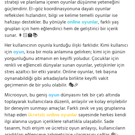
strateji ve planlama içeren oyunlar düşünme yeteneğini
güçlendirir. El–göz koordinasyonuna dayalı oyunlar
refleksleri hızlandırır, bilgi ve kelime temelli oyunlar ise
hafızayı destekler. Bu yönüyle
online oyunlar
, farklı yaş
grupları için hem eğlendirici hem de geliştirici bir içerik
sunar. 👩🏻‍🏫📚
Her kullanıcının oyunla kurduğu ilişki farklıdır. Kimi kullanıcı
için
oyun
, kısa bir mola anlamına gelirken; kimi için günün
yorgunluğunu atmanın en keyifli yoludur. Çocuklar için
renkli ve eğlenceli dünyalar sunan oyunlar, yetişkinler için
stres azaltıcı bir etki yaratır. Online oyunlar, tek başına
oynanabildiği gibi arkadaşlarla birlikte keyifli vakit
geçirmenin de bir yolu olabilir. 🎭🎉
Microoyun, bu geniş
oyun
dünyasını tek bir çatı altında
toplayarak kullanıcılara düzenli, anlaşılır ve kolay erişilebilir
bir deneyim sunmayı amaçlar. Farklı zevk ve yaş gruplarına
hitap eden
ücretsiz online oyunlar
sayesinde herkes kendi
ilgi alanına uygun içeriklere rahatlıkla ulaşabilir. Sade
tasarım, hızlı erişim ve ücretsiz oyun anlayışı, kullanıcıların