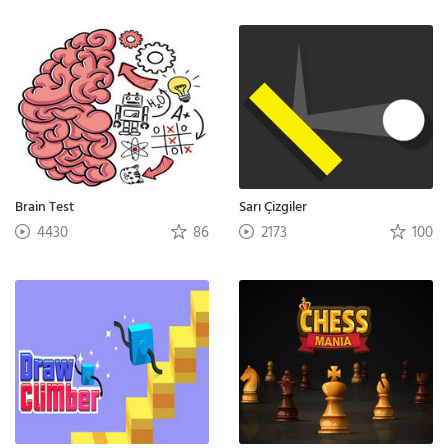
Brain Test
Sarı Çizgiler
4430
86
2173
100