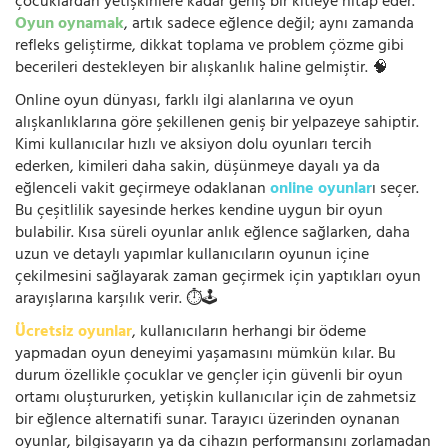
çocuklardan yetişkinlere kadar geniş bir kitleye hitap eder.
Oyun oynamak
, artık sadece eğlence değil; aynı zamanda
refleks geliştirme, dikkat toplama ve problem çözme gibi
becerileri destekleyen bir alışkanlık haline gelmiştir. 🧠
Online oyun dünyası, farklı ilgi alanlarına ve oyun
alışkanlıklarına göre şekillenen geniş bir yelpazeye sahiptir.
Kimi kullanıcılar hızlı ve aksiyon dolu oyunları tercih
ederken, kimileri daha sakin, düşünmeye dayalı ya da
eğlenceli vakit geçirmeye odaklanan
online oyunlar
ı seçer.
Bu çeşitlilik sayesinde herkes kendine uygun bir oyun
bulabilir. Kısa süreli oyunlar anlık eğlence sağlarken, daha
uzun ve detaylı yapımlar kullanıcıların oyunun içine
çekilmesini sağlayarak zaman geçirmek için yaptıkları oyun
arayışlarına karşılık verir. ⏱️🕹️
Ücretsiz oyunlar
, kullanıcıların herhangi bir ödeme
yapmadan oyun deneyimi yaşamasını mümkün kılar. Bu
durum özellikle çocuklar ve gençler için güvenli bir oyun
ortamı oluştururken, yetişkin kullanıcılar için de zahmetsiz
bir eğlence alternatifi sunar. Tarayıcı üzerinden oynanan
oyunlar, bilgisayarın ya da cihazın performansını zorlamadan