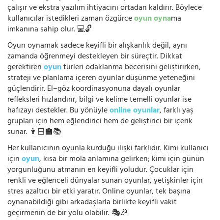
çalışır ve ekstra yazılım ihtiyacını ortadan kaldırır. Böylece
kullanıcılar istedikleri zaman özgürce
oyun oyna
ma
imkanına sahip olur. 💻🔓
Oyun oynamak sadece keyifli bir alışkanlık değil, aynı
zamanda öğrenmeyi destekleyen bir süreçtir. Dikkat
gerektiren
oyun
türleri odaklanma becerisini geliştirirken,
strateji ve planlama içeren oyunlar düşünme yeteneğini
güçlendirir. El–göz koordinasyonuna dayalı oyunlar
refleksleri hızlandırır, bilgi ve kelime temelli oyunlar ise
hafızayı destekler. Bu yönüyle
online oyunlar
, farklı yaş
grupları için hem eğlendirici hem de geliştirici bir içerik
sunar. 👩🏻‍🏫📚
Her kullanıcının oyunla kurduğu ilişki farklıdır. Kimi kullanıcı
için
oyun
, kısa bir mola anlamına gelirken; kimi için günün
yorgunluğunu atmanın en keyifli yoludur. Çocuklar için
renkli ve eğlenceli dünyalar sunan oyunlar, yetişkinler için
stres azaltıcı bir etki yaratır. Online oyunlar, tek başına
oynanabildiği gibi arkadaşlarla birlikte keyifli vakit
geçirmenin de bir yolu olabilir. 🎭🎉