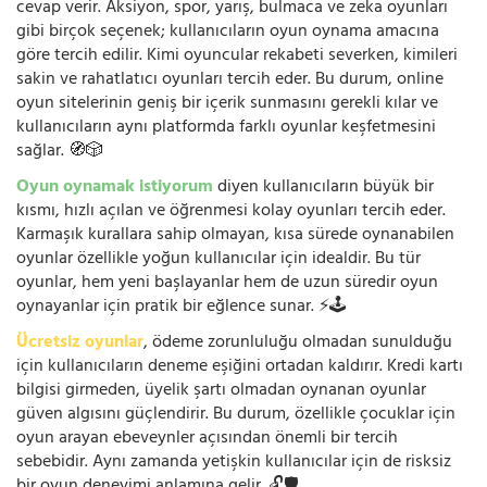
cevap verir. Aksiyon, spor, yarış, bulmaca ve zeka oyunları
gibi birçok seçenek; kullanıcıların oyun oynama amacına
göre tercih edilir. Kimi oyuncular rekabeti severken, kimileri
sakin ve rahatlatıcı oyunları tercih eder. Bu durum, online
oyun sitelerinin geniş bir içerik sunmasını gerekli kılar ve
kullanıcıların aynı platformda farklı oyunlar keşfetmesini
sağlar. 🧭🎲
Oyun oynamak istiyorum
diyen kullanıcıların büyük bir
kısmı, hızlı açılan ve öğrenmesi kolay oyunları tercih eder.
Karmaşık kurallara sahip olmayan, kısa sürede oynanabilen
oyunlar özellikle yoğun kullanıcılar için idealdir. Bu tür
oyunlar, hem yeni başlayanlar hem de uzun süredir oyun
oynayanlar için pratik bir eğlence sunar. ⚡🕹️
Ücretsiz oyunlar
, ödeme zorunluluğu olmadan sunulduğu
için kullanıcıların deneme eşiğini ortadan kaldırır. Kredi kartı
bilgisi girmeden, üyelik şartı olmadan oynanan oyunlar
güven algısını güçlendirir. Bu durum, özellikle çocuklar için
oyun arayan ebeveynler açısından önemli bir tercih
sebebidir. Aynı zamanda yetişkin kullanıcılar için de risksiz
bir oyun deneyimi anlamına gelir. 🔓🛡️