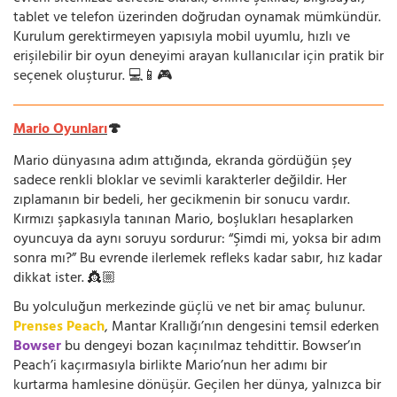
tablet ve telefon üzerinden doğrudan oynamak mümkündür.
Kurulum gerektirmeyen yapısıyla mobil uyumlu, hızlı ve
erişilebilir bir oyun deneyimi arayan kullanıcılar için pratik bir
seçenek oluşturur. 💻📱🎮
Mario Oyunları
🍄
Mario dünyasına adım attığında, ekranda gördüğün şey
sadece renkli bloklar ve sevimli karakterler değildir. Her
zıplamanın bir bedeli, her gecikmenin bir sonucu vardır.
Kırmızı şapkasıyla tanınan Mario, boşlukları hesaplarken
oyuncuya da aynı soruyu sordurur: “Şimdi mi, yoksa bir adım
sonra mı?” Bu evrende ilerlemek refleks kadar sabır, hız kadar
dikkat ister. 👸🏼
Bu yolculuğun merkezinde güçlü ve net bir amaç bulunur.
Prenses Peach
, Mantar Krallığı’nın dengesini temsil ederken
Bowser
bu dengeyi bozan kaçınılmaz tehdittir. Bowser’ın
Peach’i kaçırmasıyla birlikte Mario’nun her adımı bir
kurtarma hamlesine dönüşür. Geçilen her dünya, yalnızca bir