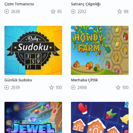
Çizim Tırmanıcısı
Satranç Çılgınlığı
2638
85
2202
88
Günlük Sudoku
Merhaba Çiftlik
2939
100
2498
100