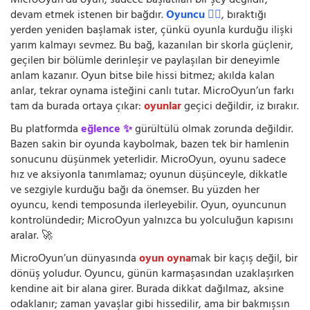
MicroOyun’da oyun, sadece başlatılan bir şey değildir;
devam etmek istenen bir bağdır.
Oyuncu 🧍‍♂️
, bıraktığı
yerden yeniden başlamak ister, çünkü oyunla kurduğu ilişki
yarım kalmayı sevmez. Bu bağ, kazanılan bir skorla güçlenir,
geçilen bir bölümle derinleşir ve paylaşılan bir deneyimle
anlam kazanır. Oyun bitse bile hissi bitmez; akılda kalan
anlar, tekrar oynama isteğini canlı tutar. MicroOyun’un farkı
tam da burada ortaya çıkar:
oyunlar
geçici değildir, iz bırakır.
Bu platformda
eğlence ✨
gürültülü olmak zorunda değildir.
Bazen sakin bir oyunda kaybolmak, bazen tek bir hamlenin
sonucunu düşünmek yeterlidir. MicroOyun, oyunu sadece
hız ve aksiyonla tanımlamaz; oyunun düşünceyle, dikkatle
ve sezgiyle kurduğu bağı da önemser. Bu yüzden her
oyuncu, kendi temposunda ilerleyebilir. Oyun, oyuncunun
kontrolündedir; MicroOyun yalnızca bu yolculuğun kapısını
aralar. 🚀
MicroOyun’un dünyasında
oyun oyna
mak bir kaçış değil, bir
dönüş yoludur. Oyuncu, günün karmaşasından uzaklaşırken
kendine ait bir alana girer. Burada dikkat dağılmaz, aksine
odaklanır; zaman yavaşlar gibi hissedilir, ama bir bakmışsın