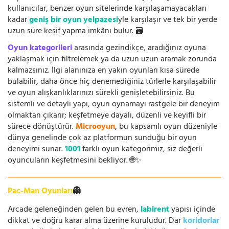
kullanıcılar, benzer oyun sitelerinde karşılaşamayacakları
kadar
geniş bir oyun yelpazesi
yle karşılaşır ve tek bir yerde
uzun süre keşif yapma imkânı bulur. 🗃️
Oyun kategorileri
arasında gezindikçe, aradığınız oyuna
yaklaşmak için filtrelemek ya da uzun uzun aramak zorunda
kalmazsınız. İlgi alanınıza en yakın oyunları kısa sürede
bulabilir, daha önce hiç denemediğiniz türlerle karşılaşabilir
ve oyun alışkanlıklarınızı sürekli genişletebilirsiniz. Bu
sistemli ve detaylı yapı, oyun oynamayı rastgele bir deneyim
olmaktan çıkarır; keşfetmeye dayalı, düzenli ve keyifli bir
sürece dönüştürür.
Microoyun
, bu kapsamlı oyun düzeniyle
dünya genelinde çok az platformun sunduğu bir oyun
deneyimi sunar.
1001
farklı oyun kategorimiz, siz değerli
oyuncuların keşfetmesini bekliyor. 🌐✨
Pac-Man Oyunları
👻
Arcade geleneğinden gelen bu evren,
labirent
yapısı içinde
dikkat ve doğru karar alma üzerine kuruludur. Dar
koridorlar