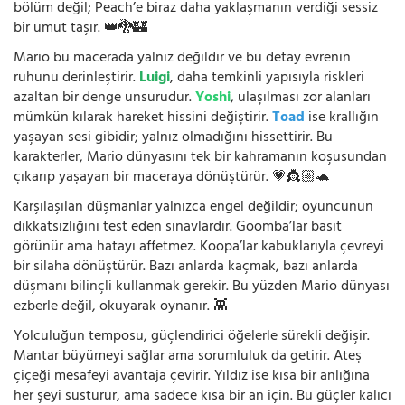
bölüm değil; Peach’e biraz daha yaklaşmanın verdiği sessiz
bir umut taşır. 👑🐉🏰
Mario bu macerada yalnız değildir ve bu detay evrenin
ruhunu derinleştirir.
Luigi
, daha temkinli yapısıyla riskleri
azaltan bir denge unsurudur.
Yoshi
, ulaşılması zor alanları
mümkün kılarak hareket hissini değiştirir.
Toad
ise krallığın
yaşayan sesi gibidir; yalnız olmadığını hissettirir. Bu
karakterler, Mario dünyasını tek bir kahramanın koşusundan
çıkarıp yaşayan bir maceraya dönüştürür. 💗👸🏼🐢
Karşılaşılan düşmanlar yalnızca engel değildir; oyuncunun
dikkatsizliğini test eden sınavlardır. Goomba’lar basit
görünür ama hatayı affetmez. Koopa’lar kabuklarıyla çevreyi
bir silaha dönüştürür. Bazı anlarda kaçmak, bazı anlarda
düşmanı bilinçli kullanmak gerekir. Bu yüzden Mario dünyası
ezberle değil, okuyarak oynanır. 👾
Yolculuğun temposu, güçlendirici öğelerle sürekli değişir.
Mantar büyümeyi sağlar ama sorumluluk da getirir. Ateş
çiçeği mesafeyi avantaja çevirir. Yıldız ise kısa bir anlığına
her şeyi susturur, ama sadece kısa bir an için. Bu güçler kalıcı