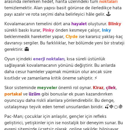
arasında ilerlerken hedef, harita üzerindeki tüm
noktaları
temizlemektir. Alan yapısı basit görünse de ilerledikçe hata
payı azalır ve rota seçimi daha belirleyici hâle gelir. 🕹️
Kovalamacanın temelini dört ana
hayalet
oluşturur.
Blinky
sürekli baskı kurar,
Pinky
önden kesmeye çalışır,
Inky
beklenmedik hareketler yapar,
Clyde
ise kararsız yaklaş-kaç
davranışı sergiler. Bu farklılıklar, her bölümde yeni bir strateji
gerektirir. 👻
Oyun içindeki
enerji noktaları
, kısa süreli üstünlük
sağlayarak kovalamacanın yönünü değiştirir. Bu anlarda
daha cesur hamleler yapmak mümkün olur ancak süre
kısıtlıdır ve zamanlama kritik öneme sahiptir. ⚡
Skor sisteminde
meyveler
önemli rol oynar.
Kiraz
,
çilek
,
portakal
ve
üzüm
gibi bonuslar ek puan kazandırırken
oyuncuyu daha riskli alanlara yönlendirebilir. Bu denge,
ustalaşmayı teşvik eden temel unsurlardan biridir. 🍒🍓🍊🍇
Pac-Man; çocuklar için anlaşılır, gençler için refleks
geliştirici, yetişkinler için ise nostaljik bir deneyim sunar. Bu
evreni sitemizde ücretsiz olarak, online şekilde; bilgisayar,