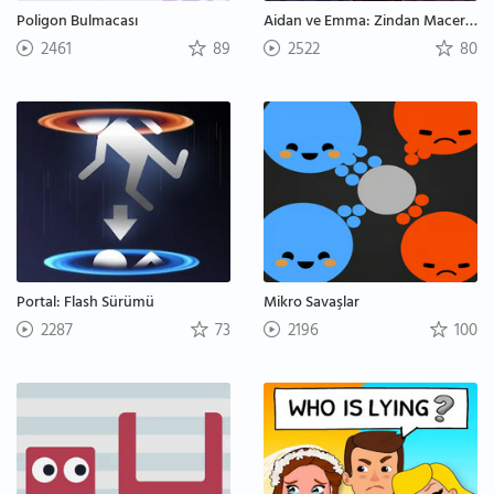
Poligon Bulmacası
Aidan ve Emma: Zindan Macerası
2461
89
2522
80
Portal: Flash Sürümü
Mikro Savaşlar
2287
73
2196
100