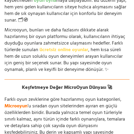
kaybetmeden
oyun oyna
maya başlayabilir. Bu düzenli yapı,
hem yeni gelen kullanıcıların siteye hızlıca alışmasını sağlar
hem de sık oynayan kullanıcılar için konforlu bir deneyim
sunar. 🗂️🧭
Microoyun, bunları ve daha fazlasını dikkate alarak
hazırlanmış bir oyun platformu olarak, kullanıcıların ihtiyaç
duyduğu oyunlara zahmetsizce ulaşmasını hedefler. Farklı
türlerde sunulan
ücretsiz online oyunlar
, hem kısa süreli
hem de uzun soluklu oyun deneyimleri arayan kullanıcılar
için geniş bir seçenek sunar. Bu yapı sayesinde oyun
oynamak, planlı ve keyifli bir deneyime dönüşür. ✨
Keşfetmeye Değer MicroOyun Dünyası 🚀
Farklı oyun zevklerine göre hazırlanmış oyun kategorileri,
Microoyun
’u sıradan oyun sitelerinden ayıran en güçlü
özelliklerden biridir. Burada yalnızca temel oyun türleriyle
sınırlı kalmaz, aynı türün içinde farklı oynanışlara, temalara
ve detaylara sahip çok sayıda oyun dünyasını
keşfedebilirsiniz. Bu derin ve kapsamlı yapı sayesinde