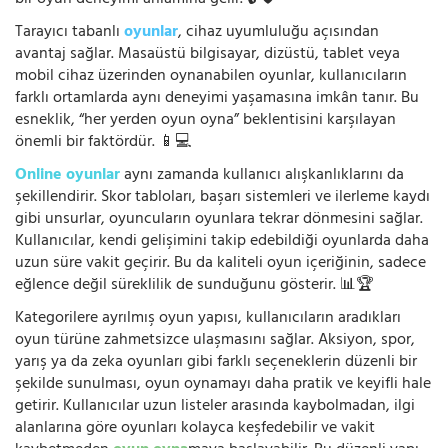
Tarayıcı tabanlı
oyunlar
, cihaz uyumluluğu açısından
avantaj sağlar. Masaüstü bilgisayar, dizüstü, tablet veya
mobil cihaz üzerinden oynanabilen oyunlar, kullanıcıların
farklı ortamlarda aynı deneyimi yaşamasına imkân tanır. Bu
esneklik, “her yerden oyun oyna” beklentisini karşılayan
önemli bir faktördür. 📱💻
Online oyunlar
aynı zamanda kullanıcı alışkanlıklarını da
şekillendirir. Skor tabloları, başarı sistemleri ve ilerleme kaydı
gibi unsurlar, oyuncuların oyunlara tekrar dönmesini sağlar.
Kullanıcılar, kendi gelişimini takip edebildiği oyunlarda daha
uzun süre vakit geçirir. Bu da kaliteli oyun içeriğinin, sadece
eğlence değil süreklilik de sunduğunu gösterir. 📊🏆
Kategorilere ayrılmış oyun yapısı, kullanıcıların aradıkları
oyun türüne zahmetsizce ulaşmasını sağlar. Aksiyon, spor,
yarış ya da zeka oyunları gibi farklı seçeneklerin düzenli bir
şekilde sunulması, oyun oynamayı daha pratik ve keyifli hale
getirir. Kullanıcılar uzun listeler arasında kaybolmadan, ilgi
alanlarına göre oyunları kolayca keşfedebilir ve vakit