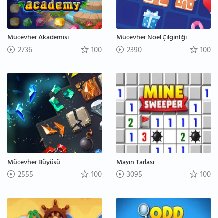
Mücevher Akademisi
Mücevher Noel Çılgınlığı
2736
100
2390
100
Mücevher Büyüsü
Mayın Tarlası
2555
100
3095
100