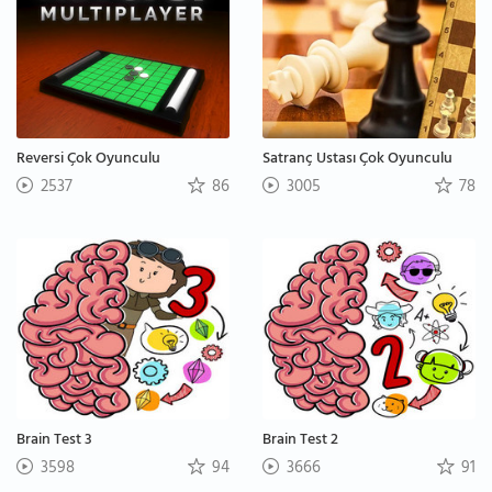
Reversi Çok Oyunculu
Satranç Ustası Çok Oyunculu
2537
86
3005
78
Brain Test 3
Brain Test 2
3598
94
3666
91