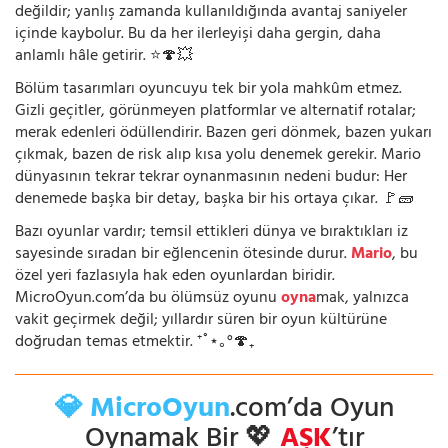
değildir; yanlış zamanda kullanıldığında avantaj saniyeler
içinde kaybolur. Bu da her ilerleyişi daha gergin, daha
anlamlı hâle getirir. ⭐🍄💥
Bölüm tasarımları oyuncuyu tek bir yola mahkûm etmez.
Gizli geçitler, görünmeyen platformlar ve alternatif rotalar;
merak edenleri ödüllendirir. Bazen geri dönmek, bazen yukarı
çıkmak, bazen de risk alıp kısa yolu denemek gerekir. Mario
dünyasının tekrar tekrar oynanmasının nedeni budur: Her
denemede başka bir detay, başka bir his ortaya çıkar. 🚩🧱
Bazı oyunlar vardır; temsil ettikleri dünya ve bıraktıkları iz
sayesinde sıradan bir eğlencenin ötesinde durur.
Mario
, bu
özel yeri fazlasıyla hak eden oyunlardan biridir.
MicroOyun.com’da bu ölümsüz oyunu
oyna
mak, yalnızca
vakit geçirmek değil; yıllardır süren bir oyun kültürüne
doğrudan temas etmektir. ⁺˚⋆｡°🍄₊
💎 MicroOyun
.com’da Oyun
Oynamak Bir 💖
AŞK
’tır