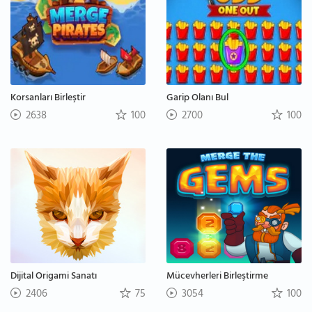
Korsanları Birleştir
Garip Olanı Bul
2638
100
2700
100
Dijital Origami Sanatı
Mücevherleri Birleştirme
2406
75
3054
100