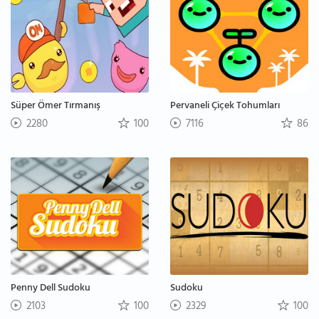
Süper Ömer Tırmanış
Pervaneli Çiçek Tohumları
2280
100
7116
86
Penny Dell Sudoku
Sudoku
2103
100
2329
100