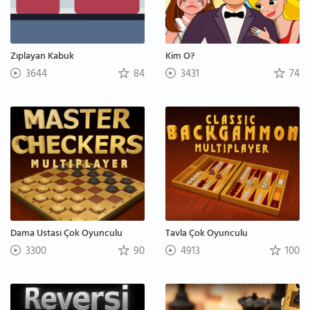
Zıplayan Kabuk
Kim O?
3644
84
3431
74
Dama Ustası Çok Oyunculu
Tavla Çok Oyunculu
3300
90
4913
100