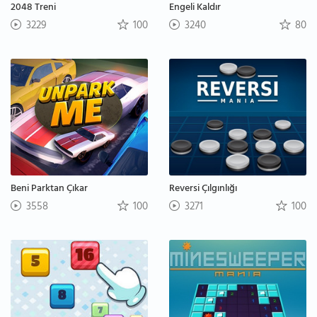
2048 Treni
Engeli Kaldır
3229
100
3240
80
Beni Parktan Çıkar
Reversi Çılgınlığı
3558
100
3271
100