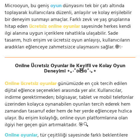
Microoyun, bu geniş
oyun
dünyasını tek bir çatı altında
toplayarak kullanıcılara düzenli, anlaşılır ve kolay erişilebilir
bir deneyim sunmayı amaçlar. Farklı zevk ve yaş gruplarına
hitap eden
ücretsiz online oyunlar
sayesinde herkes kendi
ilgi alanına uygun içeriklere rahatlıkla ulaşabilir. Sade
tasarım, hızlı erişim ve ücretsiz oyun anlayışı, kullanıcıların
aradıkları eğlenceye zahmetsizce ulaşmasını sağlar. 🌐✨
Online Ücretsiz Oyunlar ile Keyifli ve Kolay Oyun
Deneyimi ⋆｡‧˚ʚ🧸ɞ˚‧｡⋆
Online ücretsiz oyunlar
günümüzde en çok tercih edilen
dijital eğlence seçenekleri arasında yer alır. Kullanıcılar,
indirme gerektirmeden; bilgisayar, tablet ve mobil telefonlar
üzerinden kolayca oynanabilen oyunları tercih ederek hem
zamandan tasarruf eder hem de her yerde eğlenceye hızlıca
ulaşır. Bu erişim kolaylığı, online oyun platformlarına olan
ilgiyi her geçen gün artırmaktadır. 🎯🔍
Online oyunlar
, tür çeşitliliği sayesinde farklı beklentilere