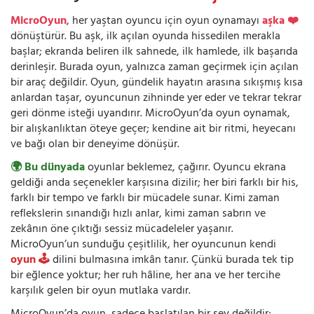
MicroOyun
, her yaştan oyuncu için oyun oynamayı
aşka ❤️
dönüştürür. Bu aşk, ilk açılan oyunda hissedilen merakla
başlar; ekranda beliren ilk sahnede, ilk hamlede, ilk başarıda
derinleşir. Burada oyun, yalnızca zaman geçirmek için açılan
bir araç değildir. Oyun, gündelik hayatın arasına sıkışmış kısa
anlardan taşar, oyuncunun zihninde yer eder ve tekrar tekrar
geri dönme isteği uyandırır. MicroOyun’da oyun oynamak,
bir alışkanlıktan öteye geçer; kendine ait bir ritmi, heyecanı
ve bağı olan bir deneyime dönüşür.
🌍 Bu dünyada
oyunlar beklemez, çağırır. Oyuncu ekrana
geldiği anda seçenekler karşısına dizilir; her biri farklı bir his,
farklı bir tempo ve farklı bir mücadele sunar. Kimi zaman
reflekslerin sınandığı hızlı anlar, kimi zaman sabrın ve
zekânın öne çıktığı sessiz mücadeleler yaşanır.
MicroOyun’un sunduğu çeşitlilik, her oyuncunun kendi
oyun 🕹️
dilini bulmasına imkân tanır. Çünkü burada tek tip
bir eğlence yoktur; her ruh hâline, her ana ve her tercihe
karşılık gelen bir oyun mutlaka vardır.