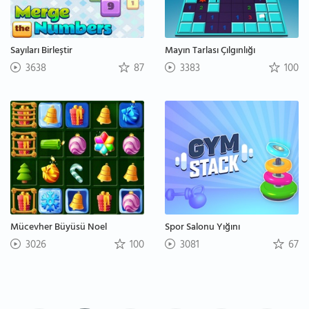
Sayıları Birleştir
Mayın Tarlası Çılgınlığı
3638
87
3383
100
Mücevher Büyüsü Noel
Spor Salonu Yığını
3026
100
3081
67