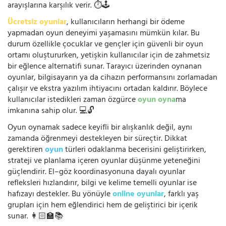
arayışlarına karşılık verir. ⏱️🕹️
Ücretsiz oyunlar
, kullanıcıların herhangi bir ödeme
yapmadan oyun deneyimi yaşamasını mümkün kılar. Bu
durum özellikle çocuklar ve gençler için güvenli bir oyun
ortamı oluştururken, yetişkin kullanıcılar için de zahmetsiz
bir eğlence alternatifi sunar. Tarayıcı üzerinden oynanan
oyunlar, bilgisayarın ya da cihazın performansını zorlamadan
çalışır ve ekstra yazılım ihtiyacını ortadan kaldırır. Böylece
kullanıcılar istedikleri zaman özgürce
oyun oyna
ma
imkanına sahip olur. 💻🔓
Oyun oynamak sadece keyifli bir alışkanlık değil, aynı
zamanda öğrenmeyi destekleyen bir süreçtir. Dikkat
gerektiren
oyun
türleri odaklanma becerisini geliştirirken,
strateji ve planlama içeren oyunlar düşünme yeteneğini
güçlendirir. El–göz koordinasyonuna dayalı oyunlar
refleksleri hızlandırır, bilgi ve kelime temelli oyunlar ise
hafızayı destekler. Bu yönüyle
online oyunlar
, farklı yaş
grupları için hem eğlendirici hem de geliştirici bir içerik
sunar. 👩🏻‍🏫📚