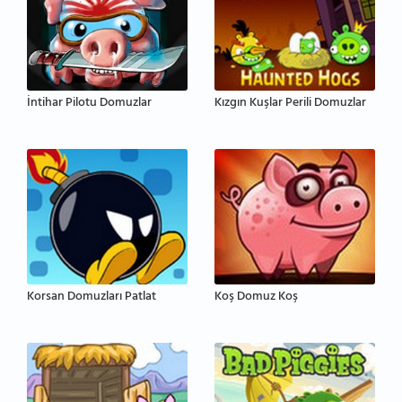
İntihar Pilotu Domuzlar
Kızgın Kuşlar Perili Domuzlar
Korsan Domuzları Patlat
Koş Domuz Koş