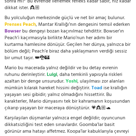
sonra mı?” Bu evrende ilerlemek refleks kadar sabır, hız kadar
dikkat ister. 👸🏼
Bu yolculuğun merkezinde güçlü ve net bir amaç bulunur.
Prenses Peach
, Mantar Krallığı’nın dengesini temsil ederken
Bowser
bu dengeyi bozan kaçınılmaz tehdittir. Bowser’ın
Peach’i kaçırmasıyla birlikte Mario’nun her adımı bir
kurtarma hamlesine dönüşür. Geçilen her dünya, yalnızca bir
bölüm değil; Peach’e biraz daha yaklaşmanın verdiği sessiz
bir umut taşır. 👑🐉🏰
Mario bu macerada yalnız değildir ve bu detay evrenin
ruhunu derinleştirir.
Luigi
, daha temkinli yapısıyla riskleri
azaltan bir denge unsurudur.
Yoshi
, ulaşılması zor alanları
mümkün kılarak hareket hissini değiştirir.
Toad
ise krallığın
yaşayan sesi gibidir; yalnız olmadığını hissettirir. Bu
karakterler, Mario dünyasını tek bir kahramanın koşusundan
çıkarıp yaşayan bir maceraya dönüştürür. 💗👸🏼🐢
Karşılaşılan düşmanlar yalnızca engel değildir; oyuncunun
dikkatsizliğini test eden sınavlardır. Goomba’lar basit
görünür ama hatayı affetmez. Koopa’lar kabuklarıyla çevreyi