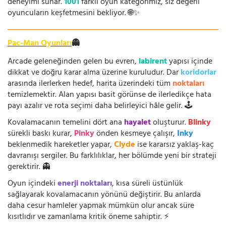
deneyimi sunar.
1001
farklı oyun kategorimiz, siz değerli
oyuncuların keşfetmesini bekliyor. 🌐✨
Pac-Man Oyunları
👻
Arcade geleneğinden gelen bu evren,
labirent
yapısı içinde
dikkat ve doğru karar alma üzerine kuruludur. Dar
koridorlar
arasında ilerlerken hedef, harita üzerindeki tüm
noktaları
temizlemektir. Alan yapısı basit görünse de ilerledikçe hata
payı azalır ve rota seçimi daha belirleyici hâle gelir. 🕹️
Kovalamacanın temelini dört ana
hayalet
oluşturur.
Blinky
sürekli baskı kurar,
Pinky
önden kesmeye çalışır,
Inky
beklenmedik hareketler yapar,
Clyde
ise kararsız yaklaş-kaç
davranışı sergiler. Bu farklılıklar, her bölümde yeni bir strateji
gerektirir. 👻
Oyun içindeki
enerji noktaları
, kısa süreli üstünlük
sağlayarak kovalamacanın yönünü değiştirir. Bu anlarda
daha cesur hamleler yapmak mümkün olur ancak süre
kısıtlıdır ve zamanlama kritik öneme sahiptir. ⚡