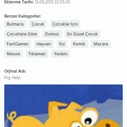
Eklenme Tarihi:
12.05.2013 22:55:55
Benzer Kategoriler:
Bulmaca
Çocuk
Çocuklar İçin
Çocuklara Göre
Domuz
En Güzel Çocuk
FastGames
Hayvan
Kız
Komik
Macera
Mouse
Tıklamalı
Yardım
Orjinal Adı:
Pig Help