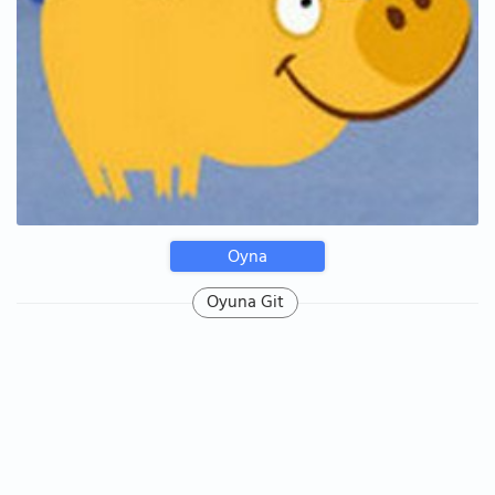
Oyna
Oyuna Git