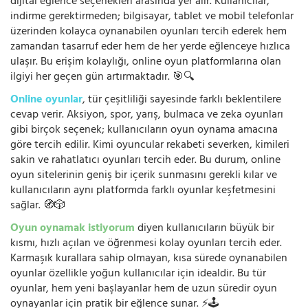
dijital eğlence seçenekleri arasında yer alır. Kullanıcılar,
indirme gerektirmeden; bilgisayar, tablet ve mobil telefonlar
üzerinden kolayca oynanabilen oyunları tercih ederek hem
zamandan tasarruf eder hem de her yerde eğlenceye hızlıca
ulaşır. Bu erişim kolaylığı, online oyun platformlarına olan
ilgiyi her geçen gün artırmaktadır. 🎯🔍
Online oyunlar
, tür çeşitliliği sayesinde farklı beklentilere
cevap verir. Aksiyon, spor, yarış, bulmaca ve zeka oyunları
gibi birçok seçenek; kullanıcıların oyun oynama amacına
göre tercih edilir. Kimi oyuncular rekabeti severken, kimileri
sakin ve rahatlatıcı oyunları tercih eder. Bu durum, online
oyun sitelerinin geniş bir içerik sunmasını gerekli kılar ve
kullanıcıların aynı platformda farklı oyunlar keşfetmesini
sağlar. 🧭🎲
Oyun oynamak istiyorum
diyen kullanıcıların büyük bir
kısmı, hızlı açılan ve öğrenmesi kolay oyunları tercih eder.
Karmaşık kurallara sahip olmayan, kısa sürede oynanabilen
oyunlar özellikle yoğun kullanıcılar için idealdir. Bu tür
oyunlar, hem yeni başlayanlar hem de uzun süredir oyun
oynayanlar için pratik bir eğlence sunar. ⚡🕹️