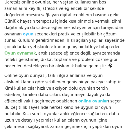
Ücretsiz online oyunlar, her yaştan kullanıcının boş
zamanlarını keyifli, stressiz ve eğlenceli bir şekilde
değerlendirmesini sağlayan dijital içeriklerin başında gelir.
Günlük hayatın temposu içinde kısa bir mola vermek, zihni
dağıtmak ya da sadece eğlenmek isteyenler için tarayıcıdan
oynanan
oyun
seçenekleri pratik ve erişilebilir bir çözüm
sunar. Kurulum gerektirmeden, hızlı açılan yapıları sayesinde
çocuklardan yetişkinlere kadar geniş bir kitleye hitap eder.
Oyun oynamak
, artık sadece eğlence değil; aynı zamanda
refleks geliştirme, dikkat toplama ve problem çözme gibi
becerileri destekleyen bir alışkanlık haline gelmiştir. 🧠
Online oyun dünyası, farklı ilgi alanlarına ve oyun
alışkanlıklarına göre şekillenen geniş bir yelpazeye sahiptir.
Kimi kullanıcılar hızlı ve aksiyon dolu oyunları tercih
ederken, kimileri daha sakin, düşünmeye dayalı ya da
eğlenceli vakit geçirmeye odaklanan
online oyunlar
ı seçer.
Bu çeşitlilik sayesinde herkes kendine uygun bir oyun
bulabilir. Kısa süreli oyunlar anlık eğlence sağlarken, daha
uzun ve detaylı yapımlar kullanıcıların oyunun içine
çekilmesini sağlayarak zaman geçirmek için yaptıkları oyun