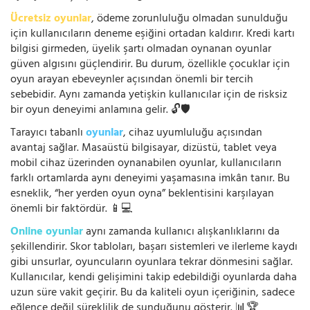
Ücretsiz oyunlar
, ödeme zorunluluğu olmadan sunulduğu
için kullanıcıların deneme eşiğini ortadan kaldırır. Kredi kartı
bilgisi girmeden, üyelik şartı olmadan oynanan oyunlar
güven algısını güçlendirir. Bu durum, özellikle çocuklar için
oyun arayan ebeveynler açısından önemli bir tercih
sebebidir. Aynı zamanda yetişkin kullanıcılar için de risksiz
bir oyun deneyimi anlamına gelir. 🔓🛡️
Tarayıcı tabanlı
oyunlar
, cihaz uyumluluğu açısından
avantaj sağlar. Masaüstü bilgisayar, dizüstü, tablet veya
mobil cihaz üzerinden oynanabilen oyunlar, kullanıcıların
farklı ortamlarda aynı deneyimi yaşamasına imkân tanır. Bu
esneklik, “her yerden oyun oyna” beklentisini karşılayan
önemli bir faktördür. 📱💻
Online oyunlar
aynı zamanda kullanıcı alışkanlıklarını da
şekillendirir. Skor tabloları, başarı sistemleri ve ilerleme kaydı
gibi unsurlar, oyuncuların oyunlara tekrar dönmesini sağlar.
Kullanıcılar, kendi gelişimini takip edebildiği oyunlarda daha
uzun süre vakit geçirir. Bu da kaliteli oyun içeriğinin, sadece
eğlence değil süreklilik de sunduğunu gösterir. 📊🏆