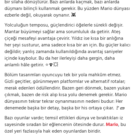
bir silaha dönüştürür. Bazı anlarda kaçmak, bazı anlarda
düşmanı bilinçli kullanmak gerekir. Bu yüzden Mario dünyası
ezberle değil, okuyarak oynanır. 👾
Yolculuğun temposu, güçlendirici öğelerle sürekli değişir.
Mantar büyümeyi sağlar ama sorumluluk da getirir. Ateş
çiçeği mesafeyi avantaja çevirir. Yıldız ise kısa bir anlığına
her şeyi susturur, ama sadece kısa bir an için. Bu güçler kalıcı
değildir; yanlış zamanda kullanıldığında avantaj saniyeler
içinde kaybolur. Bu da her ilerleyişi daha gergin, daha
anlamlı hâle getirir. ⭐🍄💥
Bölüm tasarımları oyuncuyu tek bir yola mahkûm etmez.
Gizli geçitler, görünmeyen platformlar ve alternatif rotalar;
merak edenleri ödüllendirir. Bazen geri dönmek, bazen yukarı
çıkmak, bazen de risk alıp kısa yolu denemek gerekir. Mario
dünyasının tekrar tekrar oynanmasının nedeni budur: Her
denemede başka bir detay, başka bir his ortaya çıkar. 🚩🧱
Bazı oyunlar vardır; temsil ettikleri dünya ve bıraktıkları iz
sayesinde sıradan bir eğlencenin ötesinde durur.
Mario
, bu
özel yeri fazlasıyla hak eden oyunlardan biridir.