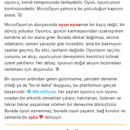
oyuncu, kendi temposunda ilerleyebilir. Oyun, oyuncunun
kontrolündedir; MicroOyun yalnızca bu yolculuğun kapısını
aralar. 🚀
MicroOyun’un dünyasında
oyun oyna
mak bir kaçış değil, bir
dönüş yoludur. Oyuncu, günün karmaşasından uzaklaşırken
kendine ait bir alana girer. Burada dikkat dağılmaz, aksine
odaklanır; zaman yavaşlar gibi hissedilir, ama bir bakmışsın
saatler geçmiş. Bu etki, rastlantı değildir. Oyunların seçimi,
sunumu ve akışı, oyuncunun deneyimini kesintisiz kılmak
üzere şekillenir. Her detay, oyunun doğal akışını bozmadan
ilerlemesi için düşünülür. 🎯
Bir oyunun ardından gelen gülümseme, yeniden deneme
isteği ya da “bir el daha” duygusu, bu platformun gerçek
başarısıdır.
💎 MicroOyun
, her yaştan oyuncu için oyunu
sıradan bir etkinlik olmaktan çıkarır; hatırlanan, özlenen ve
tekrar tekrar yaşanmak istenen bir deneyime dönüştürür.
Burada oyun oynanmaz; burada oyun yaşanır, bağ kurulur ve
zamanla bir
aşka 💖
dönüşür.