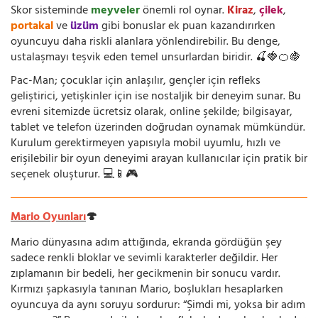
Skor sisteminde
meyveler
önemli rol oynar.
Kiraz
,
çilek
,
portakal
ve
üzüm
gibi bonuslar ek puan kazandırırken
oyuncuyu daha riskli alanlara yönlendirebilir. Bu denge,
ustalaşmayı teşvik eden temel unsurlardan biridir. 🍒🍓🍊🍇
Pac-Man; çocuklar için anlaşılır, gençler için refleks
geliştirici, yetişkinler için ise nostaljik bir deneyim sunar. Bu
evreni sitemizde ücretsiz olarak, online şekilde; bilgisayar,
tablet ve telefon üzerinden doğrudan oynamak mümkündür.
Kurulum gerektirmeyen yapısıyla mobil uyumlu, hızlı ve
erişilebilir bir oyun deneyimi arayan kullanıcılar için pratik bir
seçenek oluşturur. 💻📱🎮
Mario Oyunları
🍄
Mario dünyasına adım attığında, ekranda gördüğün şey
sadece renkli bloklar ve sevimli karakterler değildir. Her
zıplamanın bir bedeli, her gecikmenin bir sonucu vardır.
Kırmızı şapkasıyla tanınan Mario, boşlukları hesaplarken
oyuncuya da aynı soruyu sordurur: “Şimdi mi, yoksa bir adım