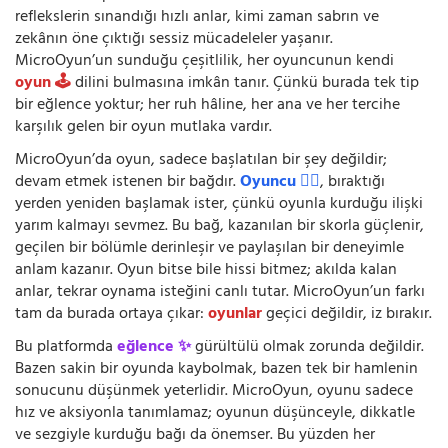
reflekslerin sınandığı hızlı anlar, kimi zaman sabrın ve
zekânın öne çıktığı sessiz mücadeleler yaşanır.
MicroOyun’un sunduğu çeşitlilik, her oyuncunun kendi
oyun 🕹️
dilini bulmasına imkân tanır. Çünkü burada tek tip
bir eğlence yoktur; her ruh hâline, her ana ve her tercihe
karşılık gelen bir oyun mutlaka vardır.
MicroOyun’da oyun, sadece başlatılan bir şey değildir;
devam etmek istenen bir bağdır.
Oyuncu 🧍‍♂️
, bıraktığı
yerden yeniden başlamak ister, çünkü oyunla kurduğu ilişki
yarım kalmayı sevmez. Bu bağ, kazanılan bir skorla güçlenir,
geçilen bir bölümle derinleşir ve paylaşılan bir deneyimle
anlam kazanır. Oyun bitse bile hissi bitmez; akılda kalan
anlar, tekrar oynama isteğini canlı tutar. MicroOyun’un farkı
tam da burada ortaya çıkar:
oyunlar
geçici değildir, iz bırakır.
Bu platformda
eğlence ✨
gürültülü olmak zorunda değildir.
Bazen sakin bir oyunda kaybolmak, bazen tek bir hamlenin
sonucunu düşünmek yeterlidir. MicroOyun, oyunu sadece
hız ve aksiyonla tanımlamaz; oyunun düşünceyle, dikkatle
ve sezgiyle kurduğu bağı da önemser. Bu yüzden her