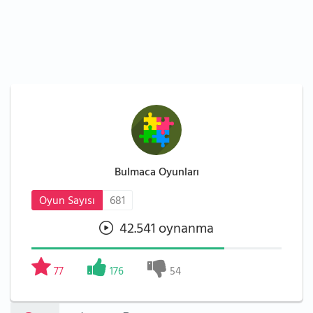
Bulmaca Oyunları
Oyun Sayısı
681
42.541 oynanma
77
176
54