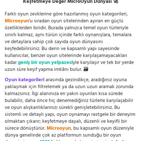
Keşfetmeye Değer MicroOyun Dünyası 🚀
Farklı oyun zevklerine göre hazırlanmış oyun kategorileri,
Microoyun
’u sıradan oyun sitelerinden ayıran en güçlü
özelliklerden biridir. Burada yalnızca temel oyun türleriyle
sınırlı kalmaz, aynı türün içinde farklı oynanışlara, temalara
ve detaylara sahip çok sayıda oyun dünyasını
keşfedebilirsiniz. Bu derin ve kapsamlı yapı sayesinde
kullanıcılar, benzer oyun sitelerinde karşılaşamayacakları
kadar
geniş bir oyun yelpazesi
yle karşılaşır ve tek bir yerde
uzun süre keşif yapma imkânı bulur. 🗃️
Oyun kategorileri
arasında gezindikçe, aradığınız oyuna
yaklaşmak için filtrelemek ya da uzun uzun aramak zorunda
kalmazsınız. İlgi alanınıza en yakın oyunları kısa sürede
bulabilir, daha önce hiç denemediğiniz türlerle karşılaşabilir
ve oyun alışkanlıklarınızı sürekli genişletebilirsiniz. Bu
sistemli ve detaylı yapı, oyun oynamayı rastgele bir deneyim
olmaktan çıkarır; keşfetmeye dayalı, düzenli ve keyifli bir
sürece dönüştürür.
Microoyun
, bu kapsamlı oyun düzeniyle
dünya genelinde çok az platformun sunduğu bir oyun