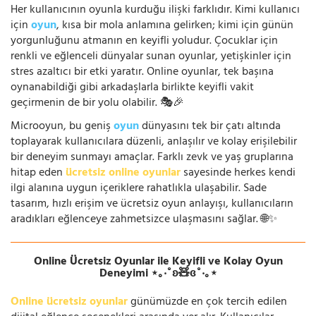
Her kullanıcının oyunla kurduğu ilişki farklıdır. Kimi kullanıcı
için
oyun
, kısa bir mola anlamına gelirken; kimi için günün
yorgunluğunu atmanın en keyifli yoludur. Çocuklar için
renkli ve eğlenceli dünyalar sunan oyunlar, yetişkinler için
stres azaltıcı bir etki yaratır. Online oyunlar, tek başına
oynanabildiği gibi arkadaşlarla birlikte keyifli vakit
geçirmenin de bir yolu olabilir. 🎭🎉
Microoyun, bu geniş
oyun
dünyasını tek bir çatı altında
toplayarak kullanıcılara düzenli, anlaşılır ve kolay erişilebilir
bir deneyim sunmayı amaçlar. Farklı zevk ve yaş gruplarına
hitap eden
ücretsiz online oyunlar
sayesinde herkes kendi
ilgi alanına uygun içeriklere rahatlıkla ulaşabilir. Sade
tasarım, hızlı erişim ve ücretsiz oyun anlayışı, kullanıcıların
aradıkları eğlenceye zahmetsizce ulaşmasını sağlar. 🌐✨
Online Ücretsiz Oyunlar ile Keyifli ve Kolay Oyun
Deneyimi ⋆｡‧˚ʚ🧸ɞ˚‧｡⋆
Online ücretsiz oyunlar
günümüzde en çok tercih edilen