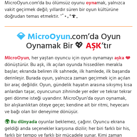
MicroOyun.com’da bu ölümsüz oyunu
oyna
mak, yalnızca
vakit geçirmek değil; yıllardır süren bir oyun kültürüne
doğrudan temas etmektir. ⁺˚⋆｡°🍄₊
💎 MicroOyun
.com’da Oyun
Oynamak Bir 💖
AŞK
’tır
MicroOyun
, her yaştan oyuncu için oyun oynamayı
aşka ❤️
dönüştürür. Bu aşk, ilk açılan oyunda hissedilen merakla
başlar; ekranda beliren ilk sahnede, ilk hamlede, ilk başarıda
derinleşir. Burada oyun, yalnızca zaman geçirmek için açılan
bir araç değildir. Oyun, gündelik hayatın arasına sıkışmış kısa
anlardan taşar, oyuncunun zihninde yer eder ve tekrar tekrar
geri dönme isteği uyandırır. MicroOyun’da oyun oynamak,
bir alışkanlıktan öteye geçer; kendine ait bir ritmi, heyecanı
ve bağı olan bir deneyime dönüşür.
🌍 Bu dünyada
oyunlar beklemez, çağırır. Oyuncu ekrana
geldiği anda seçenekler karşısına dizilir; her biri farklı bir his,
farklı bir tempo ve farklı bir mücadele sunar. Kimi zaman