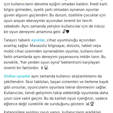
için kullanıcıların deneme eşiğini ortadan kaldırır. Kredi kartı
bilgisi girmeden, üyelik şartı olmadan oynanan oyunlar
güven algısını güçlendirir. Bu durum, özellikle çocuklar için
oyun arayan ebeveynler açısından önemli bir tercih
sebebidir. Aynı zamanda yetişkin kullanıcılar için de risksiz
bir oyun deneyimi anlamına gelir. 🔓🛡️
Tarayıcı tabanlı
oyunlar
, cihaz uyumluluğu açısından
avantaj sağlar. Masaüstü bilgisayar, dizüstü, tablet veya
mobil cihaz üzerinden oynanabilen oyunlar, kullanıcıların
farklı ortamlarda aynı deneyimi yaşamasına imkân tanır. Bu
esneklik, “her yerden oyun oyna” beklentisini karşılayan
önemli bir faktördür. 📱💻
Online oyunlar
aynı zamanda kullanıcı alışkanlıklarını da
şekillendirir. Skor tabloları, başarı sistemleri ve ilerleme kaydı
gibi unsurlar, oyuncuların oyunlara tekrar dönmesini sağlar.
Kullanıcılar, kendi gelişimini takip edebildiği oyunlarda daha
uzun süre vakit geçirir. Bu da kaliteli oyun içeriğinin, sadece
eğlence değil süreklilik de sunduğunu gösterir. 📊🏆
Kategorilere ayrılmış oyun yapısı, kullanıcıların aradıkları