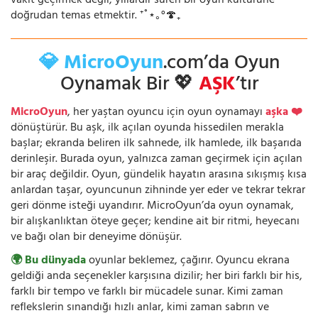
vakit geçirmek değil; yıllardır süren bir oyun kültürüne
doğrudan temas etmektir. ⁺˚⋆｡°🍄₊
💎 MicroOyun
.com’da Oyun
Oynamak Bir 💖
AŞK
’tır
MicroOyun
, her yaştan oyuncu için oyun oynamayı
aşka ❤️
dönüştürür. Bu aşk, ilk açılan oyunda hissedilen merakla
başlar; ekranda beliren ilk sahnede, ilk hamlede, ilk başarıda
derinleşir. Burada oyun, yalnızca zaman geçirmek için açılan
bir araç değildir. Oyun, gündelik hayatın arasına sıkışmış kısa
anlardan taşar, oyuncunun zihninde yer eder ve tekrar tekrar
geri dönme isteği uyandırır. MicroOyun’da oyun oynamak,
bir alışkanlıktan öteye geçer; kendine ait bir ritmi, heyecanı
ve bağı olan bir deneyime dönüşür.
🌍 Bu dünyada
oyunlar beklemez, çağırır. Oyuncu ekrana
geldiği anda seçenekler karşısına dizilir; her biri farklı bir his,
farklı bir tempo ve farklı bir mücadele sunar. Kimi zaman
reflekslerin sınandığı hızlı anlar, kimi zaman sabrın ve