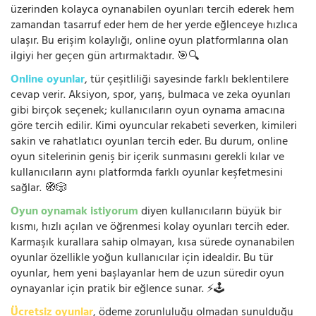
üzerinden kolayca oynanabilen oyunları tercih ederek hem
zamandan tasarruf eder hem de her yerde eğlenceye hızlıca
ulaşır. Bu erişim kolaylığı, online oyun platformlarına olan
ilgiyi her geçen gün artırmaktadır. 🎯🔍
Online oyunlar
, tür çeşitliliği sayesinde farklı beklentilere
cevap verir. Aksiyon, spor, yarış, bulmaca ve zeka oyunları
gibi birçok seçenek; kullanıcıların oyun oynama amacına
göre tercih edilir. Kimi oyuncular rekabeti severken, kimileri
sakin ve rahatlatıcı oyunları tercih eder. Bu durum, online
oyun sitelerinin geniş bir içerik sunmasını gerekli kılar ve
kullanıcıların aynı platformda farklı oyunlar keşfetmesini
sağlar. 🧭🎲
Oyun oynamak istiyorum
diyen kullanıcıların büyük bir
kısmı, hızlı açılan ve öğrenmesi kolay oyunları tercih eder.
Karmaşık kurallara sahip olmayan, kısa sürede oynanabilen
oyunlar özellikle yoğun kullanıcılar için idealdir. Bu tür
oyunlar, hem yeni başlayanlar hem de uzun süredir oyun
oynayanlar için pratik bir eğlence sunar. ⚡🕹️
Ücretsiz oyunlar
, ödeme zorunluluğu olmadan sunulduğu