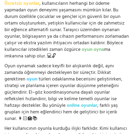
Ücretsiz oyunlar
, kullanıcıların herhangi bir ödeme
yapmadan oyun deneyimi yaşamasını mümkün kılar. Bu
durum özellikle çocuklar ve gençler için güvenli bir oyun
ortamı oluştururken, yetişkin kullanıcılar için de zahmetsiz
bir eğlence alternatifi sunar. Tarayıcı üzerinden oynanan
oyunlar, bilgisayarın ya da cihazın performansını zorlamadan
çalışır ve ekstra yazılım ihtiyacını ortadan kaldırır. Böylece
kullanıcılar istedikleri zaman özgürce
oyun oyna
ma
imkanına sahip olur. 💻🔓
Oyun oynamak sadece keyifli bir alışkanlık değil, aynı
zamanda öğrenmeyi destekleyen bir süreçtir. Dikkat
gerektiren
oyun
türleri odaklanma becerisini geliştirirken,
strateji ve planlama içeren oyunlar düşünme yeteneğini
güçlendirir. El–göz koordinasyonuna dayalı oyunlar
refleksleri hızlandırır, bilgi ve kelime temelli oyunlar ise
hafızayı destekler. Bu yönüyle
online oyunlar
, farklı yaş
grupları için hem eğlendirici hem de geliştirici bir içerik
sunar. 👩🏻‍🏫📚
Her kullanıcının oyunla kurduğu ilişki farklıdır. Kimi kullanıcı