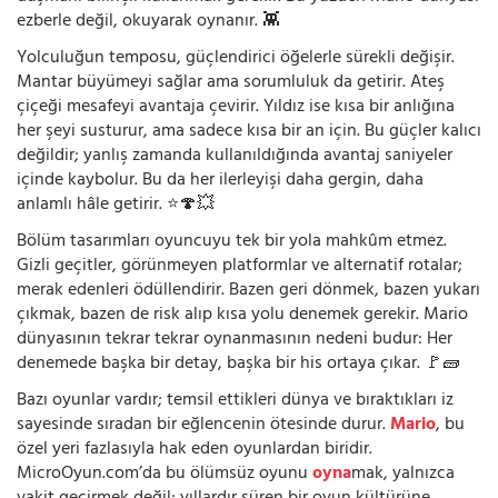
ezberle değil, okuyarak oynanır. 👾
Yolculuğun temposu, güçlendirici öğelerle sürekli değişir.
Mantar büyümeyi sağlar ama sorumluluk da getirir. Ateş
çiçeği mesafeyi avantaja çevirir. Yıldız ise kısa bir anlığına
her şeyi susturur, ama sadece kısa bir an için. Bu güçler kalıcı
değildir; yanlış zamanda kullanıldığında avantaj saniyeler
içinde kaybolur. Bu da her ilerleyişi daha gergin, daha
anlamlı hâle getirir. ⭐🍄💥
Bölüm tasarımları oyuncuyu tek bir yola mahkûm etmez.
Gizli geçitler, görünmeyen platformlar ve alternatif rotalar;
merak edenleri ödüllendirir. Bazen geri dönmek, bazen yukarı
çıkmak, bazen de risk alıp kısa yolu denemek gerekir. Mario
dünyasının tekrar tekrar oynanmasının nedeni budur: Her
denemede başka bir detay, başka bir his ortaya çıkar. 🚩🧱
Bazı oyunlar vardır; temsil ettikleri dünya ve bıraktıkları iz
sayesinde sıradan bir eğlencenin ötesinde durur.
Mario
, bu
özel yeri fazlasıyla hak eden oyunlardan biridir.
MicroOyun.com’da bu ölümsüz oyunu
oyna
mak, yalnızca