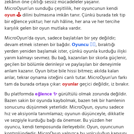
zekânın öne çıktığı sessiz mücadeleler yaşanır.
MicroOyun’un sunduğu çeşitlilik, her oyuncunun kendi
oyun 🕹️
dilini bulmasına imkân tanır. Çünkü burada tek tip
bir eğlence yoktur; her ruh hâline, her ana ve her tercihe
karşılık gelen bir oyun mutlaka vardır.
MicroOyun’da oyun, sadece başlatılan bir şey değildir;
devam etmek istenen bir bağdır.
Oyuncu 🧍‍♂️
, bıraktığı
yerden yeniden başlamak ister, çünkü oyunla kurduğu ilişki
yarım kalmayı sevmez. Bu bağ, kazanılan bir skorla güçlenir,
geçilen bir bölümle derinleşir ve paylaşılan bir deneyimle
anlam kazanır. Oyun bitse bile hissi bitmez; akılda kalan
anlar, tekrar oynama isteğini canlı tutar. MicroOyun’un farkı
tam da burada ortaya çıkar:
oyunlar
geçici değildir, iz bırakır.
Bu platformda
eğlence ✨
gürültülü olmak zorunda değildir.
Bazen sakin bir oyunda kaybolmak, bazen tek bir hamlenin
sonucunu düşünmek yeterlidir. MicroOyun, oyunu sadece
hız ve aksiyonla tanımlamaz; oyunun düşünceyle, dikkatle
ve sezgiyle kurduğu bağı da önemser. Bu yüzden her
oyuncu, kendi temposunda ilerleyebilir. Oyun, oyuncunun