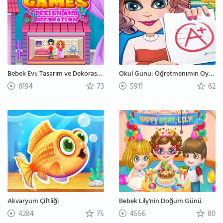
Bebek Evi: Tasarım ve Dekorasyon
Okul Günü: Öğretmenimin Oyunları
6194
73
5911
62
Akvaryum Çiftliği
Bebek Lily'nin Doğum Günü
4284
75
4556
80