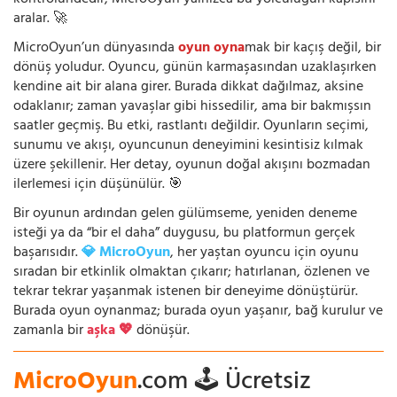
kontrolündedir; MicroOyun yalnızca bu yolculuğun kapısını
aralar. 🚀
MicroOyun’un dünyasında
oyun oyna
mak bir kaçış değil, bir
dönüş yoludur. Oyuncu, günün karmaşasından uzaklaşırken
kendine ait bir alana girer. Burada dikkat dağılmaz, aksine
odaklanır; zaman yavaşlar gibi hissedilir, ama bir bakmışsın
saatler geçmiş. Bu etki, rastlantı değildir. Oyunların seçimi,
sunumu ve akışı, oyuncunun deneyimini kesintisiz kılmak
üzere şekillenir. Her detay, oyunun doğal akışını bozmadan
ilerlemesi için düşünülür. 🎯
Bir oyunun ardından gelen gülümseme, yeniden deneme
isteği ya da “bir el daha” duygusu, bu platformun gerçek
başarısıdır.
💎 MicroOyun
, her yaştan oyuncu için oyunu
sıradan bir etkinlik olmaktan çıkarır; hatırlanan, özlenen ve
tekrar tekrar yaşanmak istenen bir deneyime dönüştürür.
Burada oyun oynanmaz; burada oyun yaşanır, bağ kurulur ve
zamanla bir
aşka 💖
dönüşür.
MicroOyun
.com 🕹️ Ücretsiz