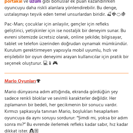
portakal
ve
üzüm
gibi bonuslar ek puan kazandırırken
oyuncuyu daha riskli alanlara yönlendirebilir. Bu denge,
ustalaşmayı teşvik eden temel unsurlardan biridir. 🍒🍓🍊🍇
Pac-Man; çocuklar için anlaşılır, gençler için refleks
geliştirici, yetişkinler için ise nostaljik bir deneyim sunar. Bu
evreni sitemizde ücretsiz olarak, online şekilde; bilgisayar,
tablet ve telefon üzerinden doğrudan oynamak mümkündür.
Kurulum gerektirmeyen yapısıyla mobil uyumlu, hızlı ve
erişilebilir bir oyun deneyimi arayan kullanıcılar için pratik bir
seçenek oluşturur. 💻📱🎮
Mario Oyunları
🍄
Mario dünyasına adım attığında, ekranda gördüğün şey
sadece renkli bloklar ve sevimli karakterler değildir. Her
zıplamanın bir bedeli, her gecikmenin bir sonucu vardır.
Kırmızı şapkasıyla tanınan Mario, boşlukları hesaplarken
oyuncuya da aynı soruyu sordurur: “Şimdi mi, yoksa bir adım
sonra mı?” Bu evrende ilerlemek refleks kadar sabır, hız kadar
dikkat ister. 👸🏼