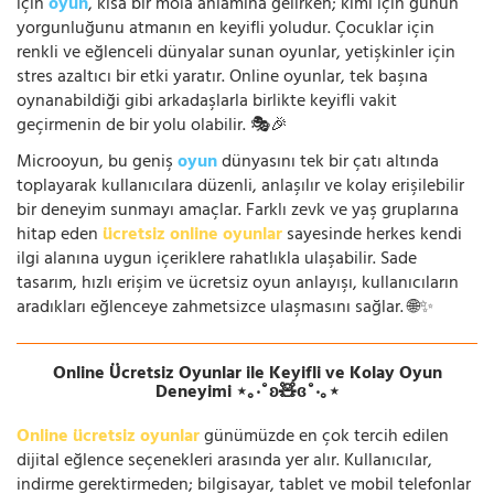
için
oyun
, kısa bir mola anlamına gelirken; kimi için günün
yorgunluğunu atmanın en keyifli yoludur. Çocuklar için
renkli ve eğlenceli dünyalar sunan oyunlar, yetişkinler için
stres azaltıcı bir etki yaratır. Online oyunlar, tek başına
oynanabildiği gibi arkadaşlarla birlikte keyifli vakit
geçirmenin de bir yolu olabilir. 🎭🎉
Microoyun, bu geniş
oyun
dünyasını tek bir çatı altında
toplayarak kullanıcılara düzenli, anlaşılır ve kolay erişilebilir
bir deneyim sunmayı amaçlar. Farklı zevk ve yaş gruplarına
hitap eden
ücretsiz online oyunlar
sayesinde herkes kendi
ilgi alanına uygun içeriklere rahatlıkla ulaşabilir. Sade
tasarım, hızlı erişim ve ücretsiz oyun anlayışı, kullanıcıların
aradıkları eğlenceye zahmetsizce ulaşmasını sağlar. 🌐✨
Online Ücretsiz Oyunlar ile Keyifli ve Kolay Oyun
Deneyimi ⋆｡‧˚ʚ🧸ɞ˚‧｡⋆
Online ücretsiz oyunlar
günümüzde en çok tercih edilen
dijital eğlence seçenekleri arasında yer alır. Kullanıcılar,
indirme gerektirmeden; bilgisayar, tablet ve mobil telefonlar