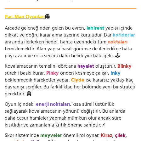
Pac-Man Oyunları
👻
Arcade geleneğinden gelen bu evren,
labirent
yapısı içinde
dikkat ve doğru karar alma üzerine kuruludur. Dar
koridorlar
arasında ilerlerken hedef, harita üzerindeki tüm
noktaları
temizlemektir. Alan yapısı basit görünse de ilerledikçe hata
payı azalır ve rota seçimi daha belirleyici hâle gelir. 🕹️
Kovalamacanın temelini dört ana
hayalet
oluşturur.
Blinky
sürekli baskı kurar,
Pinky
önden kesmeye çalışır,
Inky
beklenmedik hareketler yapar,
Clyde
ise kararsız yaklaş-kaç
davranışı sergiler. Bu farklılıklar, her bölümde yeni bir strateji
gerektirir. 👻
Oyun içindeki
enerji noktaları
, kısa süreli üstünlük
sağlayarak kovalamacanın yönünü değiştirir. Bu anlarda
daha cesur hamleler yapmak mümkün olur ancak süre
kısıtlıdır ve zamanlama kritik öneme sahiptir. ⚡
Skor sisteminde
meyveler
önemli rol oynar.
Kiraz
,
çilek
,