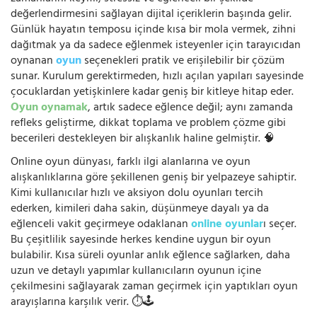
değerlendirmesini sağlayan dijital içeriklerin başında gelir.
Günlük hayatın temposu içinde kısa bir mola vermek, zihni
dağıtmak ya da sadece eğlenmek isteyenler için tarayıcıdan
oynanan
oyun
seçenekleri pratik ve erişilebilir bir çözüm
sunar. Kurulum gerektirmeden, hızlı açılan yapıları sayesinde
çocuklardan yetişkinlere kadar geniş bir kitleye hitap eder.
Oyun oynamak
, artık sadece eğlence değil; aynı zamanda
refleks geliştirme, dikkat toplama ve problem çözme gibi
becerileri destekleyen bir alışkanlık haline gelmiştir. 🧠
Online oyun dünyası, farklı ilgi alanlarına ve oyun
alışkanlıklarına göre şekillenen geniş bir yelpazeye sahiptir.
Kimi kullanıcılar hızlı ve aksiyon dolu oyunları tercih
ederken, kimileri daha sakin, düşünmeye dayalı ya da
eğlenceli vakit geçirmeye odaklanan
online oyunlar
ı seçer.
Bu çeşitlilik sayesinde herkes kendine uygun bir oyun
bulabilir. Kısa süreli oyunlar anlık eğlence sağlarken, daha
uzun ve detaylı yapımlar kullanıcıların oyunun içine
çekilmesini sağlayarak zaman geçirmek için yaptıkları oyun
arayışlarına karşılık verir. ⏱️🕹️