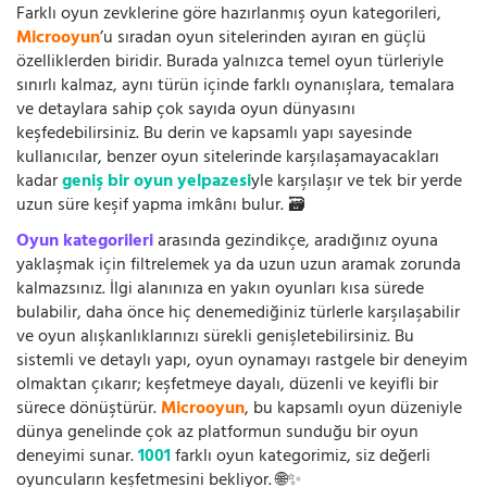
Farklı oyun zevklerine göre hazırlanmış oyun kategorileri,
Microoyun
’u sıradan oyun sitelerinden ayıran en güçlü
özelliklerden biridir. Burada yalnızca temel oyun türleriyle
sınırlı kalmaz, aynı türün içinde farklı oynanışlara, temalara
ve detaylara sahip çok sayıda oyun dünyasını
keşfedebilirsiniz. Bu derin ve kapsamlı yapı sayesinde
kullanıcılar, benzer oyun sitelerinde karşılaşamayacakları
kadar
geniş bir oyun yelpazesi
yle karşılaşır ve tek bir yerde
uzun süre keşif yapma imkânı bulur. 🗃️
Oyun kategorileri
arasında gezindikçe, aradığınız oyuna
yaklaşmak için filtrelemek ya da uzun uzun aramak zorunda
kalmazsınız. İlgi alanınıza en yakın oyunları kısa sürede
bulabilir, daha önce hiç denemediğiniz türlerle karşılaşabilir
ve oyun alışkanlıklarınızı sürekli genişletebilirsiniz. Bu
sistemli ve detaylı yapı, oyun oynamayı rastgele bir deneyim
olmaktan çıkarır; keşfetmeye dayalı, düzenli ve keyifli bir
sürece dönüştürür.
Microoyun
, bu kapsamlı oyun düzeniyle
dünya genelinde çok az platformun sunduğu bir oyun
deneyimi sunar.
1001
farklı oyun kategorimiz, siz değerli
oyuncuların keşfetmesini bekliyor. 🌐✨