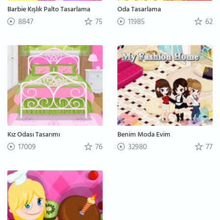
Barbie Kışlık Palto Tasarlama
Oda Tasarlama
8847
75
11985
62
Kız Odası Tasarımı
Benim Moda Evim
17009
76
32980
77