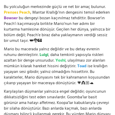
Bu yolculuğun merkezinde güçlü ve net bir amaç bulunur.
Prenses Peach
, Mantar Krallığı’nın dengesini temsil ederken
Bowser
bu dengeyi bozan kaçınılmaz tehdittir. Bowser’ın
Peach’i kaçırmasıyla birlikte Mario’nun her adımı bir
kurtarma hamlesine dönüşür. Geçilen her dünya, yalnızca bir
bölüm değil; Peach’e biraz daha yaklaşmanın verdiği sessiz
bir umut taşır. 👑🐉🏰
Mario bu macerada yalnız değildir ve bu detay evrenin
ruhunu derinleştirir.
Luigi
, daha temkinli yapısıyla riskleri
azaltan bir denge unsurudur.
Yoshi
, ulaşılması zor alanları
mümkün kılarak hareket hissini değiştirir.
Toad
ise krallığın
yaşayan sesi gibidir; yalnız olmadığını hissettirir. Bu
karakterler, Mario dünyasını tek bir kahramanın koşusundan
çıkarıp yaşayan bir maceraya dönüştürür. 💗👸🏼🐢
Karşılaşılan düşmanlar yalnızca engel değildir; oyuncunun
dikkatsizliğini test eden sınavlardır. Goomba’lar basit
görünür ama hatayı affetmez. Koopa’lar kabuklarıyla çevreyi
bir silaha dönüştürür. Bazı anlarda kaçmak, bazı anlarda
düşmanı bilinçli kullanmak gerekir. Bu yüzden Mario dünyası