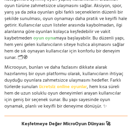
oyun türüne zahmetsizce ulaşmasını sağlar. Aksiyon, spor,
yarış ya da zeka oyunları gibi farklı seçeneklerin düzenli bir
şekilde sunulması, oyun oynamayı daha pratik ve keyifli hale
getirir. Kullanıcılar uzun listeler arasında kaybolmadan, ilgi
alanlarına göre oyunları kolayca keşfedebilir ve vakit
kaybetmeden
oyun oyna
maya başlayabilir. Bu düzenli yapı,
hem yeni gelen kullanıcıların siteye hızlıca alışmasını sağlar
hem de sık oynayan kullanıcılar için konforlu bir deneyim
sunar. 🗂️🧭
Microoyun, bunları ve daha fazlasını dikkate alarak
hazırlanmış bir oyun platformu olarak, kullanıcıların ihtiyaç
duyduğu oyunlara zahmetsizce ulaşmasını hedefler. Farklı
türlerde sunulan
ücretsiz online oyunlar
, hem kısa süreli
hem de uzun soluklu oyun deneyimleri arayan kullanıcılar
için geniş bir seçenek sunar. Bu yapı sayesinde oyun
oynamak, planlı ve keyifli bir deneyime dönüşür. ✨
Keşfetmeye Değer MicroOyun Dünyası 🚀