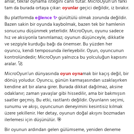
anlar, tekrar oynama isteğini canlı tutar. MicroOyun’un farkı
tam da burada ortaya çıkar:
oyunlar
geçici değildir, iz bırakır.
Bu platformda
eğlence ✨
gürültülü olmak zorunda değildir.
Bazen sakin bir oyunda kaybolmak, bazen tek bir hamlenin
sonucunu düşünmek yeterlidir. MicroOyun, oyunu sadece
hız ve aksiyonla tanımlamaz; oyunun düşünceyle, dikkatle
ve sezgiyle kurduğu bağı da önemser. Bu yüzden her
oyuncu, kendi temposunda ilerleyebilir. Oyun, oyuncunun
kontrolündedir; MicroOyun yalnızca bu yolculuğun kapısını
aralar. 🚀
MicroOyun’un dünyasında
oyun oyna
mak bir kaçış değil, bir
dönüş yoludur. Oyuncu, günün karmaşasından uzaklaşırken
kendine ait bir alana girer. Burada dikkat dağılmaz, aksine
odaklanır; zaman yavaşlar gibi hissedilir, ama bir bakmışsın
saatler geçmiş. Bu etki, rastlantı değildir. Oyunların seçimi,
sunumu ve akışı, oyuncunun deneyimini kesintisiz kılmak
üzere şekillenir. Her detay, oyunun doğal akışını bozmadan
ilerlemesi için düşünülür. 🎯
Bir oyunun ardından gelen gülümseme, yeniden deneme