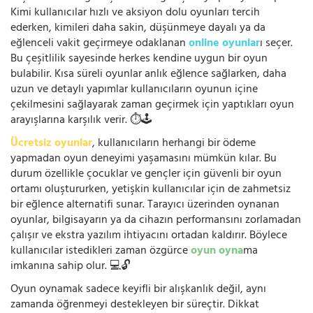
Kimi kullanıcılar hızlı ve aksiyon dolu oyunları tercih
ederken, kimileri daha sakin, düşünmeye dayalı ya da
eğlenceli vakit geçirmeye odaklanan
online oyunlar
ı seçer.
Bu çeşitlilik sayesinde herkes kendine uygun bir oyun
bulabilir. Kısa süreli oyunlar anlık eğlence sağlarken, daha
uzun ve detaylı yapımlar kullanıcıların oyunun içine
çekilmesini sağlayarak zaman geçirmek için yaptıkları oyun
arayışlarına karşılık verir. ⏱️🕹️
Ücretsiz oyunlar
, kullanıcıların herhangi bir ödeme
yapmadan oyun deneyimi yaşamasını mümkün kılar. Bu
durum özellikle çocuklar ve gençler için güvenli bir oyun
ortamı oluştururken, yetişkin kullanıcılar için de zahmetsiz
bir eğlence alternatifi sunar. Tarayıcı üzerinden oynanan
oyunlar, bilgisayarın ya da cihazın performansını zorlamadan
çalışır ve ekstra yazılım ihtiyacını ortadan kaldırır. Böylece
kullanıcılar istedikleri zaman özgürce
oyun oyna
ma
imkanına sahip olur. 💻🔓
Oyun oynamak sadece keyifli bir alışkanlık değil, aynı
zamanda öğrenmeyi destekleyen bir süreçtir. Dikkat