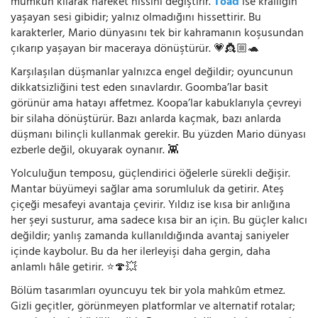
mümkün kılarak hareket hissini değiştirir.
Toad
ise krallığın
yaşayan sesi gibidir; yalnız olmadığını hissettirir. Bu
karakterler, Mario dünyasını tek bir kahramanın koşusundan
çıkarıp yaşayan bir maceraya dönüştürür. 💗👸🏼🐢
Karşılaşılan düşmanlar yalnızca engel değildir; oyuncunun
dikkatsizliğini test eden sınavlardır. Goomba’lar basit
görünür ama hatayı affetmez. Koopa’lar kabuklarıyla çevreyi
bir silaha dönüştürür. Bazı anlarda kaçmak, bazı anlarda
düşmanı bilinçli kullanmak gerekir. Bu yüzden Mario dünyası
ezberle değil, okuyarak oynanır. 👾
Yolculuğun temposu, güçlendirici öğelerle sürekli değişir.
Mantar büyümeyi sağlar ama sorumluluk da getirir. Ateş
çiçeği mesafeyi avantaja çevirir. Yıldız ise kısa bir anlığına
her şeyi susturur, ama sadece kısa bir an için. Bu güçler kalıcı
değildir; yanlış zamanda kullanıldığında avantaj saniyeler
içinde kaybolur. Bu da her ilerleyişi daha gergin, daha
anlamlı hâle getirir. ⭐🍄💥
Bölüm tasarımları oyuncuyu tek bir yola mahkûm etmez.
Gizli geçitler, görünmeyen platformlar ve alternatif rotalar;