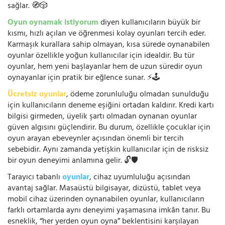
sağlar. 🧭🎲
Oyun oynamak istiyorum
diyen kullanıcıların büyük bir
kısmı, hızlı açılan ve öğrenmesi kolay oyunları tercih eder.
Karmaşık kurallara sahip olmayan, kısa sürede oynanabilen
oyunlar özellikle yoğun kullanıcılar için idealdir. Bu tür
oyunlar, hem yeni başlayanlar hem de uzun süredir oyun
oynayanlar için pratik bir eğlence sunar. ⚡🕹️
Ücretsiz oyunlar
, ödeme zorunluluğu olmadan sunulduğu
için kullanıcıların deneme eşiğini ortadan kaldırır. Kredi kartı
bilgisi girmeden, üyelik şartı olmadan oynanan oyunlar
güven algısını güçlendirir. Bu durum, özellikle çocuklar için
oyun arayan ebeveynler açısından önemli bir tercih
sebebidir. Aynı zamanda yetişkin kullanıcılar için de risksiz
bir oyun deneyimi anlamına gelir. 🔓🛡️
Tarayıcı tabanlı
oyunlar
, cihaz uyumluluğu açısından
avantaj sağlar. Masaüstü bilgisayar, dizüstü, tablet veya
mobil cihaz üzerinden oynanabilen oyunlar, kullanıcıların
farklı ortamlarda aynı deneyimi yaşamasına imkân tanır. Bu
esneklik, “her yerden oyun oyna” beklentisini karşılayan