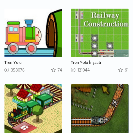
Tren Yolu
Tren Yolu İnşaatı
358078
74
121044
61