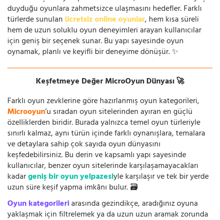
duyduğu oyunlara zahmetsizce ulaşmasını hedefler. Farklı
türlerde sunulan
ücretsiz online oyunlar
, hem kısa süreli
hem de uzun soluklu oyun deneyimleri arayan kullanıcılar
için geniş bir seçenek sunar. Bu yapı sayesinde oyun
oynamak, planlı ve keyifli bir deneyime dönüşür. ✨
Keşfetmeye Değer MicroOyun Dünyası 🚀
Farklı oyun zevklerine göre hazırlanmış oyun kategorileri,
Microoyun
’u sıradan oyun sitelerinden ayıran en güçlü
özelliklerden biridir. Burada yalnızca temel oyun türleriyle
sınırlı kalmaz, aynı türün içinde farklı oynanışlara, temalara
ve detaylara sahip çok sayıda oyun dünyasını
keşfedebilirsiniz. Bu derin ve kapsamlı yapı sayesinde
kullanıcılar, benzer oyun sitelerinde karşılaşamayacakları
kadar
geniş bir oyun yelpazesi
yle karşılaşır ve tek bir yerde
uzun süre keşif yapma imkânı bulur. 🗃️
Oyun kategorileri
arasında gezindikçe, aradığınız oyuna
yaklaşmak için filtrelemek ya da uzun uzun aramak zorunda