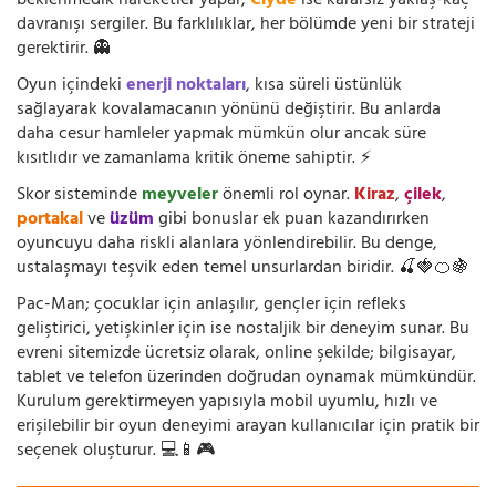
beklenmedik hareketler yapar,
Clyde
ise kararsız yaklaş-kaç
davranışı sergiler. Bu farklılıklar, her bölümde yeni bir strateji
gerektirir. 👻
Oyun içindeki
enerji noktaları
, kısa süreli üstünlük
sağlayarak kovalamacanın yönünü değiştirir. Bu anlarda
daha cesur hamleler yapmak mümkün olur ancak süre
kısıtlıdır ve zamanlama kritik öneme sahiptir. ⚡
Skor sisteminde
meyveler
önemli rol oynar.
Kiraz
,
çilek
,
portakal
ve
üzüm
gibi bonuslar ek puan kazandırırken
oyuncuyu daha riskli alanlara yönlendirebilir. Bu denge,
ustalaşmayı teşvik eden temel unsurlardan biridir. 🍒🍓🍊🍇
Pac-Man; çocuklar için anlaşılır, gençler için refleks
geliştirici, yetişkinler için ise nostaljik bir deneyim sunar. Bu
evreni sitemizde ücretsiz olarak, online şekilde; bilgisayar,
tablet ve telefon üzerinden doğrudan oynamak mümkündür.
Kurulum gerektirmeyen yapısıyla mobil uyumlu, hızlı ve
erişilebilir bir oyun deneyimi arayan kullanıcılar için pratik bir
seçenek oluşturur. 💻📱🎮