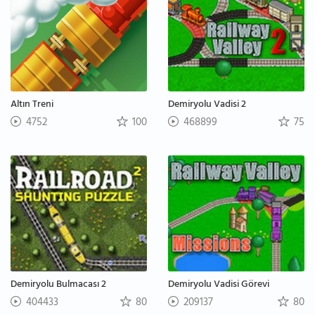
Altın Treni
Demiryolu Vadisi 2
4752
100
468899
75
Demiryolu Bulmacası 2
Demiryolu Vadisi Görevi
404433
80
209137
80