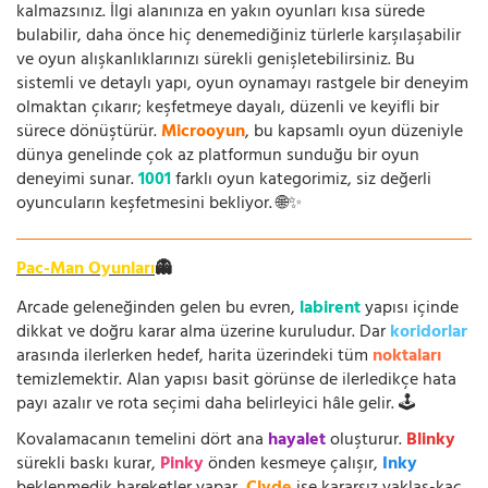
kalmazsınız. İlgi alanınıza en yakın oyunları kısa sürede
bulabilir, daha önce hiç denemediğiniz türlerle karşılaşabilir
ve oyun alışkanlıklarınızı sürekli genişletebilirsiniz. Bu
sistemli ve detaylı yapı, oyun oynamayı rastgele bir deneyim
olmaktan çıkarır; keşfetmeye dayalı, düzenli ve keyifli bir
sürece dönüştürür.
Microoyun
, bu kapsamlı oyun düzeniyle
dünya genelinde çok az platformun sunduğu bir oyun
deneyimi sunar.
1001
farklı oyun kategorimiz, siz değerli
oyuncuların keşfetmesini bekliyor. 🌐✨
Pac-Man Oyunları
👻
Arcade geleneğinden gelen bu evren,
labirent
yapısı içinde
dikkat ve doğru karar alma üzerine kuruludur. Dar
koridorlar
arasında ilerlerken hedef, harita üzerindeki tüm
noktaları
temizlemektir. Alan yapısı basit görünse de ilerledikçe hata
payı azalır ve rota seçimi daha belirleyici hâle gelir. 🕹️
Kovalamacanın temelini dört ana
hayalet
oluşturur.
Blinky
sürekli baskı kurar,
Pinky
önden kesmeye çalışır,
Inky