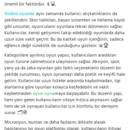
önemli bir faktördür. 📱💻
Online oyunlar
aynı zamanda kullanıcı alışkanlıklarını da
şekillendirir. Skor tabloları, başarı sistemleri ve ilerleme kaydı
gibi unsurlar, oyuncuların oyunlara tekrar dönmesini sağlar.
Kullanıcılar, kendi gelişimini takip edebildiği oyunlarda daha
uzun süre vakit geçirir. Bu da kaliteli oyun içeriğinin, sadece
eğlence değil süreklilik de sunduğunu gösterir. 📊🏆
Kategorilere ayrılmış oyun yapısı, kullanıcıların aradıkları
oyun türüne zahmetsizce ulaşmasını sağlar. Aksiyon, spor,
yarış ya da zeka oyunları gibi farklı seçeneklerin düzenli bir
şekilde sunulması, oyun oynamayı daha pratik ve keyifli hale
getirir. Kullanıcılar uzun listeler arasında kaybolmadan, ilgi
alanlarına göre oyunları kolayca keşfedebilir ve vakit
kaybetmeden
oyun oyna
maya başlayabilir. Bu düzenli yapı,
hem yeni gelen kullanıcıların siteye hızlıca alışmasını sağlar
hem de sık oynayan kullanıcılar için konforlu bir deneyim
sunar. 🗂️🧭
Microoyun, bunları ve daha fazlasını dikkate alarak
hazırlanmış bir oyun platformu olarak, kullanıcıların ihtiyaç