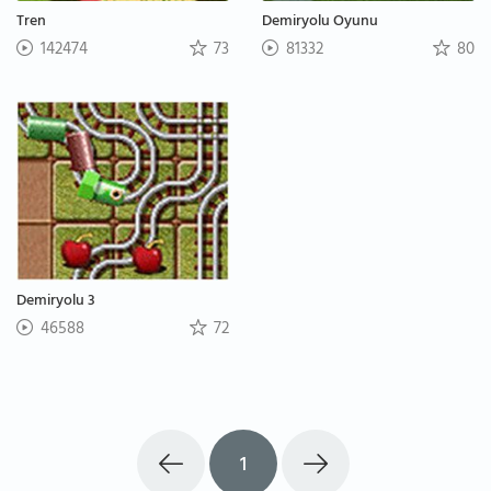
Tren
Demiryolu Oyunu
142474
73
81332
80
Demiryolu 3
46588
72
1