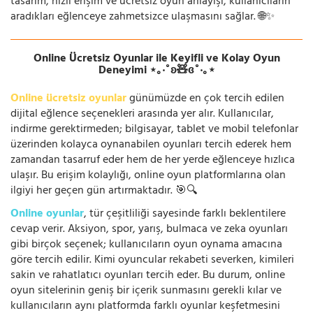
tasarım, hızlı erişim ve ücretsiz oyun anlayışı, kullanıcıların
aradıkları eğlenceye zahmetsizce ulaşmasını sağlar. 🌐✨
Online Ücretsiz Oyunlar ile Keyifli ve Kolay Oyun
Deneyimi ⋆｡‧˚ʚ🧸ɞ˚‧｡⋆
Online ücretsiz oyunlar
günümüzde en çok tercih edilen
dijital eğlence seçenekleri arasında yer alır. Kullanıcılar,
indirme gerektirmeden; bilgisayar, tablet ve mobil telefonlar
üzerinden kolayca oynanabilen oyunları tercih ederek hem
zamandan tasarruf eder hem de her yerde eğlenceye hızlıca
ulaşır. Bu erişim kolaylığı, online oyun platformlarına olan
ilgiyi her geçen gün artırmaktadır. 🎯🔍
Online oyunlar
, tür çeşitliliği sayesinde farklı beklentilere
cevap verir. Aksiyon, spor, yarış, bulmaca ve zeka oyunları
gibi birçok seçenek; kullanıcıların oyun oynama amacına
göre tercih edilir. Kimi oyuncular rekabeti severken, kimileri
sakin ve rahatlatıcı oyunları tercih eder. Bu durum, online
oyun sitelerinin geniş bir içerik sunmasını gerekli kılar ve
kullanıcıların aynı platformda farklı oyunlar keşfetmesini