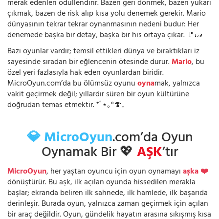
merak edenleri ödüllendirir. Bazen geri dönmek, bazen yukarı
çıkmak, bazen de risk alıp kısa yolu denemek gerekir. Mario
dünyasının tekrar tekrar oynanmasının nedeni budur: Her
denemede başka bir detay, başka bir his ortaya çıkar. 🚩🧱
Bazı oyunlar vardır; temsil ettikleri dünya ve bıraktıkları iz
sayesinde sıradan bir eğlencenin ötesinde durur.
Mario
, bu
özel yeri fazlasıyla hak eden oyunlardan biridir.
MicroOyun.com’da bu ölümsüz oyunu
oyna
mak, yalnızca
vakit geçirmek değil; yıllardır süren bir oyun kültürüne
doğrudan temas etmektir. ⁺˚⋆｡°🍄₊
💎 MicroOyun
.com’da Oyun
Oynamak Bir 💖
AŞK
’tır
MicroOyun
, her yaştan oyuncu için oyun oynamayı
aşka ❤️
dönüştürür. Bu aşk, ilk açılan oyunda hissedilen merakla
başlar; ekranda beliren ilk sahnede, ilk hamlede, ilk başarıda
derinleşir. Burada oyun, yalnızca zaman geçirmek için açılan
bir araç değildir. Oyun, gündelik hayatın arasına sıkışmış kısa