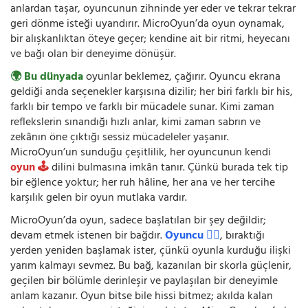
anlardan taşar, oyuncunun zihninde yer eder ve tekrar tekrar
geri dönme isteği uyandırır. MicroOyun’da oyun oynamak,
bir alışkanlıktan öteye geçer; kendine ait bir ritmi, heyecanı
ve bağı olan bir deneyime dönüşür.
🌍 Bu dünyada
oyunlar beklemez, çağırır. Oyuncu ekrana
geldiği anda seçenekler karşısına dizilir; her biri farklı bir his,
farklı bir tempo ve farklı bir mücadele sunar. Kimi zaman
reflekslerin sınandığı hızlı anlar, kimi zaman sabrın ve
zekânın öne çıktığı sessiz mücadeleler yaşanır.
MicroOyun’un sunduğu çeşitlilik, her oyuncunun kendi
oyun 🕹️
dilini bulmasına imkân tanır. Çünkü burada tek tip
bir eğlence yoktur; her ruh hâline, her ana ve her tercihe
karşılık gelen bir oyun mutlaka vardır.
MicroOyun’da oyun, sadece başlatılan bir şey değildir;
devam etmek istenen bir bağdır.
Oyuncu 🧍‍♂️
, bıraktığı
yerden yeniden başlamak ister, çünkü oyunla kurduğu ilişki
yarım kalmayı sevmez. Bu bağ, kazanılan bir skorla güçlenir,
geçilen bir bölümle derinleşir ve paylaşılan bir deneyimle
anlam kazanır. Oyun bitse bile hissi bitmez; akılda kalan