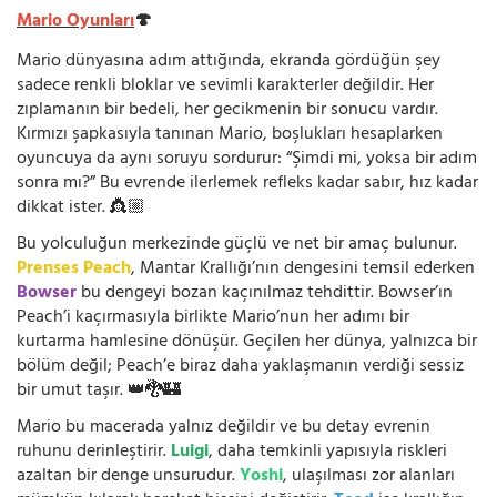
Mario Oyunları
🍄
Mario dünyasına adım attığında, ekranda gördüğün şey
sadece renkli bloklar ve sevimli karakterler değildir. Her
zıplamanın bir bedeli, her gecikmenin bir sonucu vardır.
Kırmızı şapkasıyla tanınan Mario, boşlukları hesaplarken
oyuncuya da aynı soruyu sordurur: “Şimdi mi, yoksa bir adım
sonra mı?” Bu evrende ilerlemek refleks kadar sabır, hız kadar
dikkat ister. 👸🏼
Bu yolculuğun merkezinde güçlü ve net bir amaç bulunur.
Prenses Peach
, Mantar Krallığı’nın dengesini temsil ederken
Bowser
bu dengeyi bozan kaçınılmaz tehdittir. Bowser’ın
Peach’i kaçırmasıyla birlikte Mario’nun her adımı bir
kurtarma hamlesine dönüşür. Geçilen her dünya, yalnızca bir
bölüm değil; Peach’e biraz daha yaklaşmanın verdiği sessiz
bir umut taşır. 👑🐉🏰
Mario bu macerada yalnız değildir ve bu detay evrenin
ruhunu derinleştirir.
Luigi
, daha temkinli yapısıyla riskleri
azaltan bir denge unsurudur.
Yoshi
, ulaşılması zor alanları