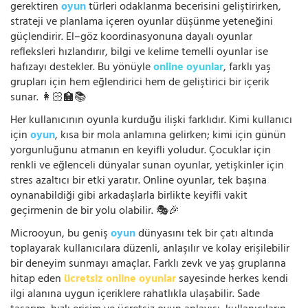
gerektiren
oyun
türleri odaklanma becerisini geliştirirken,
strateji ve planlama içeren oyunlar düşünme yeteneğini
güçlendirir. El–göz koordinasyonuna dayalı oyunlar
refleksleri hızlandırır, bilgi ve kelime temelli oyunlar ise
hafızayı destekler. Bu yönüyle
online oyunlar
, farklı yaş
grupları için hem eğlendirici hem de geliştirici bir içerik
sunar. 👩🏻‍🏫📚
Her kullanıcının oyunla kurduğu ilişki farklıdır. Kimi kullanıcı
için
oyun
, kısa bir mola anlamına gelirken; kimi için günün
yorgunluğunu atmanın en keyifli yoludur. Çocuklar için
renkli ve eğlenceli dünyalar sunan oyunlar, yetişkinler için
stres azaltıcı bir etki yaratır. Online oyunlar, tek başına
oynanabildiği gibi arkadaşlarla birlikte keyifli vakit
geçirmenin de bir yolu olabilir. 🎭🎉
Microoyun, bu geniş
oyun
dünyasını tek bir çatı altında
toplayarak kullanıcılara düzenli, anlaşılır ve kolay erişilebilir
bir deneyim sunmayı amaçlar. Farklı zevk ve yaş gruplarına
hitap eden
ücretsiz online oyunlar
sayesinde herkes kendi
ilgi alanına uygun içeriklere rahatlıkla ulaşabilir. Sade