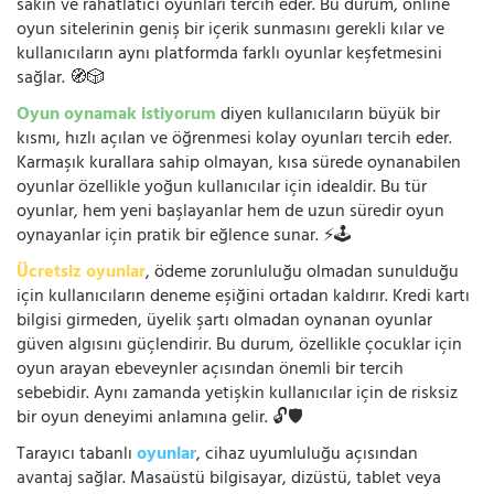
sakin ve rahatlatıcı oyunları tercih eder. Bu durum, online
oyun sitelerinin geniş bir içerik sunmasını gerekli kılar ve
kullanıcıların aynı platformda farklı oyunlar keşfetmesini
sağlar. 🧭🎲
Oyun oynamak istiyorum
diyen kullanıcıların büyük bir
kısmı, hızlı açılan ve öğrenmesi kolay oyunları tercih eder.
Karmaşık kurallara sahip olmayan, kısa sürede oynanabilen
oyunlar özellikle yoğun kullanıcılar için idealdir. Bu tür
oyunlar, hem yeni başlayanlar hem de uzun süredir oyun
oynayanlar için pratik bir eğlence sunar. ⚡🕹️
Ücretsiz oyunlar
, ödeme zorunluluğu olmadan sunulduğu
için kullanıcıların deneme eşiğini ortadan kaldırır. Kredi kartı
bilgisi girmeden, üyelik şartı olmadan oynanan oyunlar
güven algısını güçlendirir. Bu durum, özellikle çocuklar için
oyun arayan ebeveynler açısından önemli bir tercih
sebebidir. Aynı zamanda yetişkin kullanıcılar için de risksiz
bir oyun deneyimi anlamına gelir. 🔓🛡️
Tarayıcı tabanlı
oyunlar
, cihaz uyumluluğu açısından
avantaj sağlar. Masaüstü bilgisayar, dizüstü, tablet veya