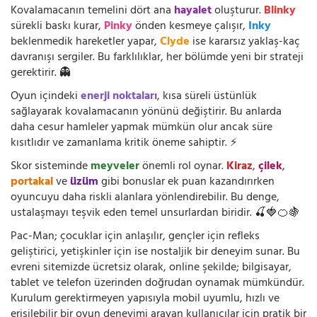
Kovalamacanın temelini dört ana
hayalet
oluşturur.
Blinky
sürekli baskı kurar,
Pinky
önden kesmeye çalışır,
Inky
beklenmedik hareketler yapar,
Clyde
ise kararsız yaklaş-kaç
davranışı sergiler. Bu farklılıklar, her bölümde yeni bir strateji
gerektirir. 👻
Oyun içindeki
enerji noktaları
, kısa süreli üstünlük
sağlayarak kovalamacanın yönünü değiştirir. Bu anlarda
daha cesur hamleler yapmak mümkün olur ancak süre
kısıtlıdır ve zamanlama kritik öneme sahiptir. ⚡
Skor sisteminde
meyveler
önemli rol oynar.
Kiraz
,
çilek
,
portakal
ve
üzüm
gibi bonuslar ek puan kazandırırken
oyuncuyu daha riskli alanlara yönlendirebilir. Bu denge,
ustalaşmayı teşvik eden temel unsurlardan biridir. 🍒🍓🍊🍇
Pac-Man; çocuklar için anlaşılır, gençler için refleks
geliştirici, yetişkinler için ise nostaljik bir deneyim sunar. Bu
evreni sitemizde ücretsiz olarak, online şekilde; bilgisayar,
tablet ve telefon üzerinden doğrudan oynamak mümkündür.
Kurulum gerektirmeyen yapısıyla mobil uyumlu, hızlı ve
erişilebilir bir oyun deneyimi arayan kullanıcılar için pratik bir