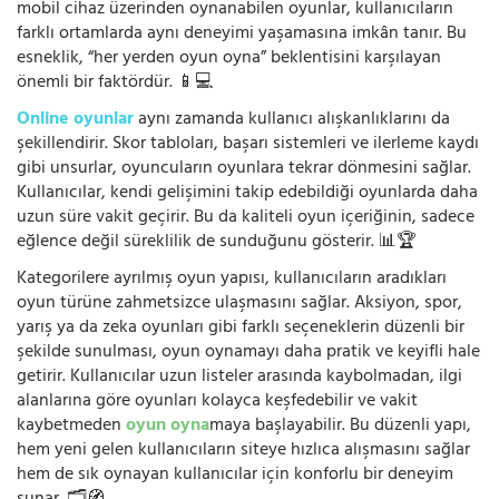
mobil cihaz üzerinden oynanabilen oyunlar, kullanıcıların
farklı ortamlarda aynı deneyimi yaşamasına imkân tanır. Bu
esneklik, “her yerden oyun oyna” beklentisini karşılayan
önemli bir faktördür. 📱💻
Online oyunlar
aynı zamanda kullanıcı alışkanlıklarını da
şekillendirir. Skor tabloları, başarı sistemleri ve ilerleme kaydı
gibi unsurlar, oyuncuların oyunlara tekrar dönmesini sağlar.
Kullanıcılar, kendi gelişimini takip edebildiği oyunlarda daha
uzun süre vakit geçirir. Bu da kaliteli oyun içeriğinin, sadece
eğlence değil süreklilik de sunduğunu gösterir. 📊🏆
Kategorilere ayrılmış oyun yapısı, kullanıcıların aradıkları
oyun türüne zahmetsizce ulaşmasını sağlar. Aksiyon, spor,
yarış ya da zeka oyunları gibi farklı seçeneklerin düzenli bir
şekilde sunulması, oyun oynamayı daha pratik ve keyifli hale
getirir. Kullanıcılar uzun listeler arasında kaybolmadan, ilgi
alanlarına göre oyunları kolayca keşfedebilir ve vakit
kaybetmeden
oyun oyna
maya başlayabilir. Bu düzenli yapı,
hem yeni gelen kullanıcıların siteye hızlıca alışmasını sağlar
hem de sık oynayan kullanıcılar için konforlu bir deneyim