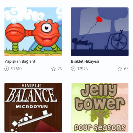
Yapışkan Bağlantı
Bisiklet Hikayesi
57610
75
17925
63