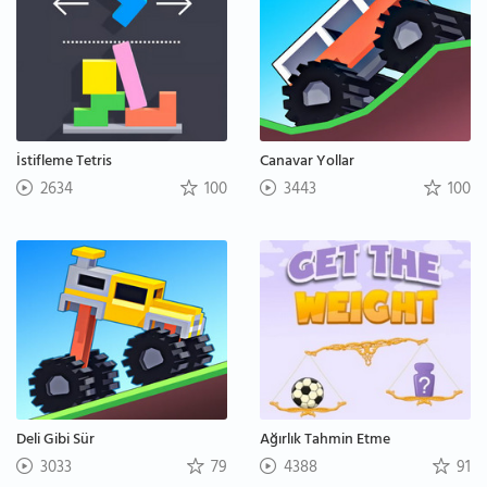
İstifleme Tetris
Canavar Yollar
2634
100
3443
100
Deli Gibi Sür
Ağırlık Tahmin Etme
3033
79
4388
91