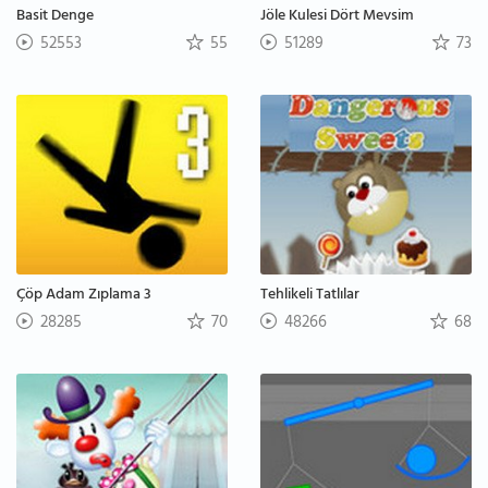
Basit Denge
Jöle Kulesi Dört Mevsim
52553
55
51289
73
Çöp Adam Zıplama 3
Tehlikeli Tatlılar
28285
70
48266
68