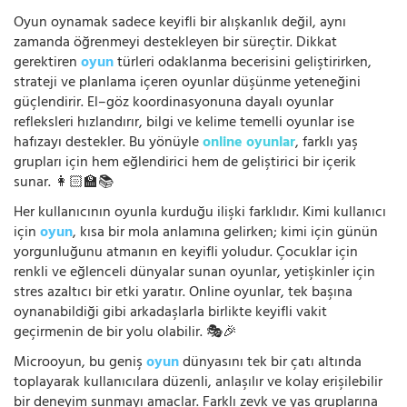
Oyun oynamak sadece keyifli bir alışkanlık değil, aynı
zamanda öğrenmeyi destekleyen bir süreçtir. Dikkat
gerektiren
oyun
türleri odaklanma becerisini geliştirirken,
strateji ve planlama içeren oyunlar düşünme yeteneğini
güçlendirir. El–göz koordinasyonuna dayalı oyunlar
refleksleri hızlandırır, bilgi ve kelime temelli oyunlar ise
hafızayı destekler. Bu yönüyle
online oyunlar
, farklı yaş
grupları için hem eğlendirici hem de geliştirici bir içerik
sunar. 👩🏻‍🏫📚
Her kullanıcının oyunla kurduğu ilişki farklıdır. Kimi kullanıcı
için
oyun
, kısa bir mola anlamına gelirken; kimi için günün
yorgunluğunu atmanın en keyifli yoludur. Çocuklar için
renkli ve eğlenceli dünyalar sunan oyunlar, yetişkinler için
stres azaltıcı bir etki yaratır. Online oyunlar, tek başına
oynanabildiği gibi arkadaşlarla birlikte keyifli vakit
geçirmenin de bir yolu olabilir. 🎭🎉
Microoyun, bu geniş
oyun
dünyasını tek bir çatı altında
toplayarak kullanıcılara düzenli, anlaşılır ve kolay erişilebilir
bir deneyim sunmayı amaçlar. Farklı zevk ve yaş gruplarına