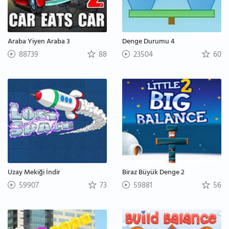
Araba Yiyen Araba 3
Denge Durumu 4
88739
88
23504
60
Uzay Mekiği İndir
Biraz Büyük Denge 2
59907
73
59881
56