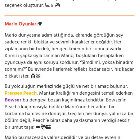
seçenek oluşturur. 💻📱🎮
Mario Oyunları
🍄
Mario dünyasına adım attığında, ekranda gördüğün şey
sadece renkli bloklar ve sevimli karakterler değildir. Her
zıplamanın bir bedeli, her gecikmenin bir sonucu vardır.
Kırmızı şapkasıyla tanınan Mario, boşlukları hesaplarken
oyuncuya da aynı soruyu sordurur: “Şimdi mi, yoksa bir adım
sonra mı?” Bu evrende ilerlemek refleks kadar sabır, hız kadar
dikkat ister. 👸🏼
Bu yolculuğun merkezinde güçlü ve net bir amaç bulunur.
Prenses Peach
, Mantar Krallığı’nın dengesini temsil ederken
Bowser
bu dengeyi bozan kaçınılmaz tehdittir. Bowser’ın
Peach’i kaçırmasıyla birlikte Mario’nun her adımı bir
kurtarma hamlesine dönüşür. Geçilen her dünya, yalnızca bir
bölüm değil; Peach’e biraz daha yaklaşmanın verdiği sessiz
bir umut taşır. 👑🐉🏰
Mario bu macerada yalnız değildir ve bu detay evrenin