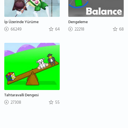
İp Üzerinde Yürüme
Dengeleme
66249
64
22218
68
Tahtaravalli Dengesi
27308
55