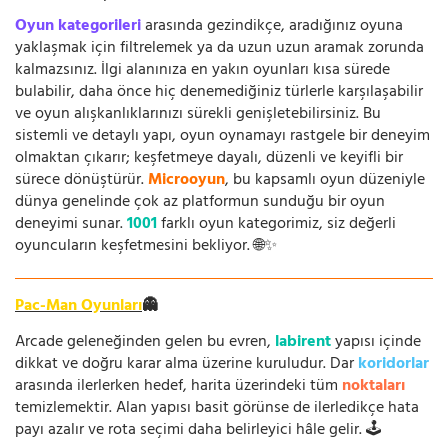
Oyun kategorileri
arasında gezindikçe, aradığınız oyuna
yaklaşmak için filtrelemek ya da uzun uzun aramak zorunda
kalmazsınız. İlgi alanınıza en yakın oyunları kısa sürede
bulabilir, daha önce hiç denemediğiniz türlerle karşılaşabilir
ve oyun alışkanlıklarınızı sürekli genişletebilirsiniz. Bu
sistemli ve detaylı yapı, oyun oynamayı rastgele bir deneyim
olmaktan çıkarır; keşfetmeye dayalı, düzenli ve keyifli bir
sürece dönüştürür.
Microoyun
, bu kapsamlı oyun düzeniyle
dünya genelinde çok az platformun sunduğu bir oyun
deneyimi sunar.
1001
farklı oyun kategorimiz, siz değerli
oyuncuların keşfetmesini bekliyor. 🌐✨
Pac-Man Oyunları
👻
Arcade geleneğinden gelen bu evren,
labirent
yapısı içinde
dikkat ve doğru karar alma üzerine kuruludur. Dar
koridorlar
arasında ilerlerken hedef, harita üzerindeki tüm
noktaları
temizlemektir. Alan yapısı basit görünse de ilerledikçe hata
payı azalır ve rota seçimi daha belirleyici hâle gelir. 🕹️