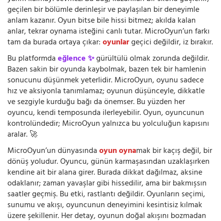
geçilen bir bölümle derinleşir ve paylaşılan bir deneyimle
anlam kazanır. Oyun bitse bile hissi bitmez; akılda kalan
anlar, tekrar oynama isteğini canlı tutar. MicroOyun’un farkı
tam da burada ortaya çıkar:
oyunlar
geçici değildir, iz bırakır.
Bu platformda
eğlence ✨
gürültülü olmak zorunda değildir.
Bazen sakin bir oyunda kaybolmak, bazen tek bir hamlenin
sonucunu düşünmek yeterlidir. MicroOyun, oyunu sadece
hız ve aksiyonla tanımlamaz; oyunun düşünceyle, dikkatle
ve sezgiyle kurduğu bağı da önemser. Bu yüzden her
oyuncu, kendi temposunda ilerleyebilir. Oyun, oyuncunun
kontrolündedir; MicroOyun yalnızca bu yolculuğun kapısını
aralar. 🚀
MicroOyun’un dünyasında
oyun oyna
mak bir kaçış değil, bir
dönüş yoludur. Oyuncu, günün karmaşasından uzaklaşırken
kendine ait bir alana girer. Burada dikkat dağılmaz, aksine
odaklanır; zaman yavaşlar gibi hissedilir, ama bir bakmışsın
saatler geçmiş. Bu etki, rastlantı değildir. Oyunların seçimi,
sunumu ve akışı, oyuncunun deneyimini kesintisiz kılmak
üzere şekillenir. Her detay, oyunun doğal akışını bozmadan