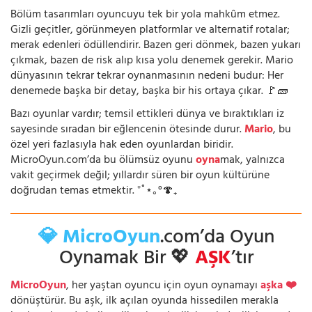
Bölüm tasarımları oyuncuyu tek bir yola mahkûm etmez.
Gizli geçitler, görünmeyen platformlar ve alternatif rotalar;
merak edenleri ödüllendirir. Bazen geri dönmek, bazen yukarı
çıkmak, bazen de risk alıp kısa yolu denemek gerekir. Mario
dünyasının tekrar tekrar oynanmasının nedeni budur: Her
denemede başka bir detay, başka bir his ortaya çıkar. 🚩🧱
Bazı oyunlar vardır; temsil ettikleri dünya ve bıraktıkları iz
sayesinde sıradan bir eğlencenin ötesinde durur.
Mario
, bu
özel yeri fazlasıyla hak eden oyunlardan biridir.
MicroOyun.com’da bu ölümsüz oyunu
oyna
mak, yalnızca
vakit geçirmek değil; yıllardır süren bir oyun kültürüne
doğrudan temas etmektir. ⁺˚⋆｡°🍄₊
💎 MicroOyun
.com’da Oyun
Oynamak Bir 💖
AŞK
’tır
MicroOyun
, her yaştan oyuncu için oyun oynamayı
aşka ❤️
dönüştürür. Bu aşk, ilk açılan oyunda hissedilen merakla