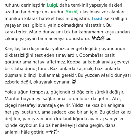
ruhunu derinleştirir.
Luigi
, daha temkinli yapısıyla riskleri
azaltan bir denge unsurudur.
Yoshi
, ulaşılması zor alanları
mümkün kılarak hareket hissini değiştirir.
Toad
ise krallığın
yaşayan sesi gibidir; yalnız olmadığını hissettirir. Bu
karakterler, Mario dünyasını tek bir kahramanın koşusundan
çıkarıp yaşayan bir maceraya dönüştürür. 💗👸🏼🐢
Karşılaşılan düşmanlar yalnızca engel değildir; oyuncunun
dikkatsizliğini test eden sınavlardır. Goomba’lar basit
görünür ama hatayı affetmez. Koopa’lar kabuklarıyla çevreyi
bir silaha dönüştürür. Bazı anlarda kaçmak, bazı anlarda
düşmanı bilinçli kullanmak gerekir. Bu yüzden Mario dünyası
ezberle değil, okuyarak oynanır. 👾
Yolculuğun temposu, güçlendirici öğelerle sürekli değişir.
Mantar büyümeyi sağlar ama sorumluluk da getirir. Ateş
çiçeği mesafeyi avantaja çevirir. Yıldız ise kısa bir anlığına
her şeyi susturur, ama sadece kısa bir an için. Bu güçler kalıcı
değildir; yanlış zamanda kullanıldığında avantaj saniyeler
içinde kaybolur. Bu da her ilerleyişi daha gergin, daha
anlamlı hâle getirir. ⭐🍄💥