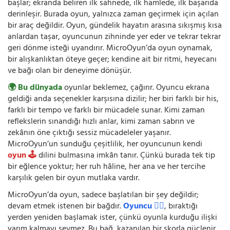
başlar; ekranda beliren ilk sahnede, ilk hamlede, ilk başarıda
derinleşir. Burada oyun, yalnızca zaman geçirmek için açılan
bir araç değildir. Oyun, gündelik hayatın arasına sıkışmış kısa
anlardan taşar, oyuncunun zihninde yer eder ve tekrar tekrar
geri dönme isteği uyandırır. MicroOyun’da oyun oynamak,
bir alışkanlıktan öteye geçer; kendine ait bir ritmi, heyecanı
ve bağı olan bir deneyime dönüşür.
🌍 Bu dünyada
oyunlar beklemez, çağırır. Oyuncu ekrana
geldiği anda seçenekler karşısına dizilir; her biri farklı bir his,
farklı bir tempo ve farklı bir mücadele sunar. Kimi zaman
reflekslerin sınandığı hızlı anlar, kimi zaman sabrın ve
zekânın öne çıktığı sessiz mücadeleler yaşanır.
MicroOyun’un sunduğu çeşitlilik, her oyuncunun kendi
oyun 🕹️
dilini bulmasına imkân tanır. Çünkü burada tek tip
bir eğlence yoktur; her ruh hâline, her ana ve her tercihe
karşılık gelen bir oyun mutlaka vardır.
MicroOyun’da oyun, sadece başlatılan bir şey değildir;
devam etmek istenen bir bağdır.
Oyuncu 🧍‍♂️
, bıraktığı
yerden yeniden başlamak ister, çünkü oyunla kurduğu ilişki
yarım kalmayı sevmez. Bu bağ, kazanılan bir skorla güçlenir,