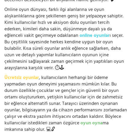
becerileri destekleyen bir alışkanlık haline gelmiştir. 🧠
Online oyun dünyası, farklı ilgi alanlarına ve oyun
alışkanlıklarına göre şekillenen geniş bir yelpazeye sahiptir.
Kimi kullanıcılar hızlı ve aksiyon dolu oyunları tercih
ederken, kimileri daha sakin, düşünmeye dayalı ya da
eğlenceli vakit geçirmeye odaklanan
online oyunlar
ı seçer.
Bu çeşitlilik sayesinde herkes kendine uygun bir oyun
bulabilir. Kısa süreli oyunlar anlık eğlence sağlarken, daha
uzun ve detaylı yapımlar kullanıcıların oyunun içine
çekilmesini sağlayarak zaman geçirmek için yaptıkları oyun
arayışlarına karşılık verir. ⏱️🕹️
Ücretsiz oyunlar
, kullanıcıların herhangi bir ödeme
yapmadan oyun deneyimi yaşamasını mümkün kılar. Bu
durum özellikle çocuklar ve gençler için güvenli bir oyun
ortamı oluştururken, yetişkin kullanıcılar için de zahmetsiz
bir eğlence alternatifi sunar. Tarayıcı üzerinden oynanan
oyunlar, bilgisayarın ya da cihazın performansını zorlamadan
çalışır ve ekstra yazılım ihtiyacını ortadan kaldırır. Böylece
kullanıcılar istedikleri zaman özgürce
oyun oyna
ma
imkanına sahip olur. 💻🔓