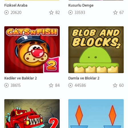
Fiziksel Araba
Kusurlu Denge
20620
82
33593
67
Kediler ve Balıklar 2
Damla ve Bloklar 2
38615
84
44586
60