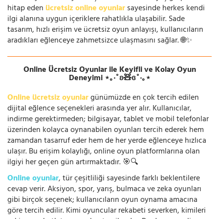
hitap eden
ücretsiz online oyunlar
sayesinde herkes kendi
ilgi alanına uygun içeriklere rahatlıkla ulaşabilir. Sade
tasarım, hızlı erişim ve ücretsiz oyun anlayışı, kullanıcıların
aradıkları eğlenceye zahmetsizce ulaşmasını sağlar. 🌐✨
Online Ücretsiz Oyunlar ile Keyifli ve Kolay Oyun
Deneyimi ⋆｡‧˚ʚ🧸ɞ˚‧｡⋆
Online ücretsiz oyunlar
günümüzde en çok tercih edilen
dijital eğlence seçenekleri arasında yer alır. Kullanıcılar,
indirme gerektirmeden; bilgisayar, tablet ve mobil telefonlar
üzerinden kolayca oynanabilen oyunları tercih ederek hem
zamandan tasarruf eder hem de her yerde eğlenceye hızlıca
ulaşır. Bu erişim kolaylığı, online oyun platformlarına olan
ilgiyi her geçen gün artırmaktadır. 🎯🔍
Online oyunlar
, tür çeşitliliği sayesinde farklı beklentilere
cevap verir. Aksiyon, spor, yarış, bulmaca ve zeka oyunları
gibi birçok seçenek; kullanıcıların oyun oynama amacına
göre tercih edilir. Kimi oyuncular rekabeti severken, kimileri