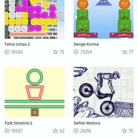
Tetris Ustası 2
Denge Kurma
19566
75
73254
77
Fizik Simetrisi 2
Defter Motoru
19507
62
24216
75