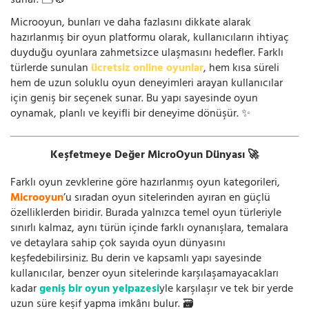
sunar. 🗂️🧭
Microoyun, bunları ve daha fazlasını dikkate alarak
hazırlanmış bir oyun platformu olarak, kullanıcıların ihtiyaç
duyduğu oyunlara zahmetsizce ulaşmasını hedefler. Farklı
türlerde sunulan
ücretsiz online oyunlar
, hem kısa süreli
hem de uzun soluklu oyun deneyimleri arayan kullanıcılar
için geniş bir seçenek sunar. Bu yapı sayesinde oyun
oynamak, planlı ve keyifli bir deneyime dönüşür. ✨
Keşfetmeye Değer MicroOyun Dünyası 🚀
Farklı oyun zevklerine göre hazırlanmış oyun kategorileri,
Microoyun
’u sıradan oyun sitelerinden ayıran en güçlü
özelliklerden biridir. Burada yalnızca temel oyun türleriyle
sınırlı kalmaz, aynı türün içinde farklı oynanışlara, temalara
ve detaylara sahip çok sayıda oyun dünyasını
keşfedebilirsiniz. Bu derin ve kapsamlı yapı sayesinde
kullanıcılar, benzer oyun sitelerinde karşılaşamayacakları
kadar
geniş bir oyun yelpazesi
yle karşılaşır ve tek bir yerde
uzun süre keşif yapma imkânı bulur. 🗃️