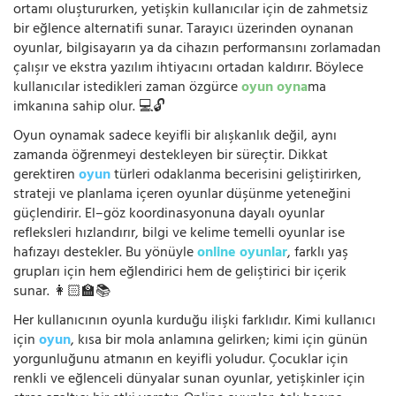
ortamı oluştururken, yetişkin kullanıcılar için de zahmetsiz
bir eğlence alternatifi sunar. Tarayıcı üzerinden oynanan
oyunlar, bilgisayarın ya da cihazın performansını zorlamadan
çalışır ve ekstra yazılım ihtiyacını ortadan kaldırır. Böylece
kullanıcılar istedikleri zaman özgürce
oyun oyna
ma
imkanına sahip olur. 💻🔓
Oyun oynamak sadece keyifli bir alışkanlık değil, aynı
zamanda öğrenmeyi destekleyen bir süreçtir. Dikkat
gerektiren
oyun
türleri odaklanma becerisini geliştirirken,
strateji ve planlama içeren oyunlar düşünme yeteneğini
güçlendirir. El–göz koordinasyonuna dayalı oyunlar
refleksleri hızlandırır, bilgi ve kelime temelli oyunlar ise
hafızayı destekler. Bu yönüyle
online oyunlar
, farklı yaş
grupları için hem eğlendirici hem de geliştirici bir içerik
sunar. 👩🏻‍🏫📚
Her kullanıcının oyunla kurduğu ilişki farklıdır. Kimi kullanıcı
için
oyun
, kısa bir mola anlamına gelirken; kimi için günün
yorgunluğunu atmanın en keyifli yoludur. Çocuklar için
renkli ve eğlenceli dünyalar sunan oyunlar, yetişkinler için