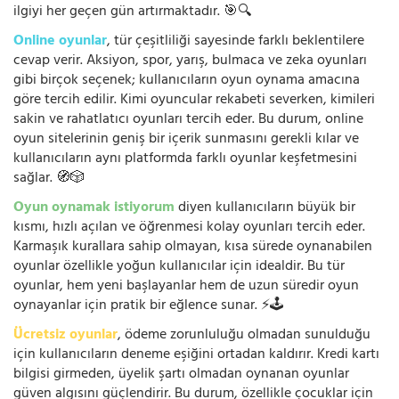
ilgiyi her geçen gün artırmaktadır. 🎯🔍
Online oyunlar
, tür çeşitliliği sayesinde farklı beklentilere
cevap verir. Aksiyon, spor, yarış, bulmaca ve zeka oyunları
gibi birçok seçenek; kullanıcıların oyun oynama amacına
göre tercih edilir. Kimi oyuncular rekabeti severken, kimileri
sakin ve rahatlatıcı oyunları tercih eder. Bu durum, online
oyun sitelerinin geniş bir içerik sunmasını gerekli kılar ve
kullanıcıların aynı platformda farklı oyunlar keşfetmesini
sağlar. 🧭🎲
Oyun oynamak istiyorum
diyen kullanıcıların büyük bir
kısmı, hızlı açılan ve öğrenmesi kolay oyunları tercih eder.
Karmaşık kurallara sahip olmayan, kısa sürede oynanabilen
oyunlar özellikle yoğun kullanıcılar için idealdir. Bu tür
oyunlar, hem yeni başlayanlar hem de uzun süredir oyun
oynayanlar için pratik bir eğlence sunar. ⚡🕹️
Ücretsiz oyunlar
, ödeme zorunluluğu olmadan sunulduğu
için kullanıcıların deneme eşiğini ortadan kaldırır. Kredi kartı
bilgisi girmeden, üyelik şartı olmadan oynanan oyunlar
güven algısını güçlendirir. Bu durum, özellikle çocuklar için