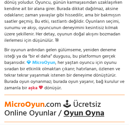
dönüş yoludur. Oyuncu, günün karmaşasından uzaklaşırken
kendine ait bir alana girer. Burada dikkat dağılmaz, aksine
odaklanır; zaman yavaşlar gibi hissedilir, ama bir bakmışsın
saatler geçmiş. Bu etki, rastlantı değildir. Oyunların seçimi,
sunumu ve akışı, oyuncunun deneyimini kesintisiz kılmak
üzere şekillenir. Her detay, oyunun doğal akışını bozmadan
ilerlemesi için düşünülür. 🎯
Bir oyunun ardından gelen gülümseme, yeniden deneme
isteği ya da “bir el daha” duygusu, bu platformun gerçek
başarısıdır.
💎 MicroOyun
, her yaştan oyuncu için oyunu
sıradan bir etkinlik olmaktan çıkarır; hatırlanan, özlenen ve
tekrar tekrar yaşanmak istenen bir deneyime dönüştürür.
Burada oyun oynanmaz; burada oyun yaşanır, bağ kurulur ve
zamanla bir
aşka 💖
dönüşür.
MicroOyun
.com 🕹️ Ücretsiz
Online Oyunlar /
Oyun Oyna