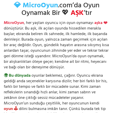
💎 MicroOyun
.com’da Oyun
Oynamak Bir 💖
AŞK
’tır
MicroOyun
, her yaştan oyuncu için oyun oynamayı
aşka ❤️
dönüştürür. Bu aşk, ilk açılan oyunda hissedilen merakla
başlar; ekranda beliren ilk sahnede, ilk hamlede, ilk başarıda
derinleşir. Burada oyun, yalnızca zaman geçirmek için açılan
bir araç değildir. Oyun, gündelik hayatın arasına sıkışmış kısa
anlardan taşar, oyuncunun zihninde yer eder ve tekrar tekrar
geri dönme isteği uyandırır. MicroOyun’da oyun oynamak,
bir alışkanlıktan öteye geçer; kendine ait bir ritmi, heyecanı
ve bağı olan bir deneyime dönüşür.
🌍 Bu dünyada
oyunlar beklemez, çağırır. Oyuncu ekrana
geldiği anda seçenekler karşısına dizilir; her biri farklı bir his,
farklı bir tempo ve farklı bir mücadele sunar. Kimi zaman
reflekslerin sınandığı hızlı anlar, kimi zaman sabrın ve
zekânın öne çıktığı sessiz mücadeleler yaşanır.
MicroOyun’un sunduğu çeşitlilik, her oyuncunun kendi
oyun 🕹️
dilini bulmasına imkân tanır. Çünkü burada tek tip