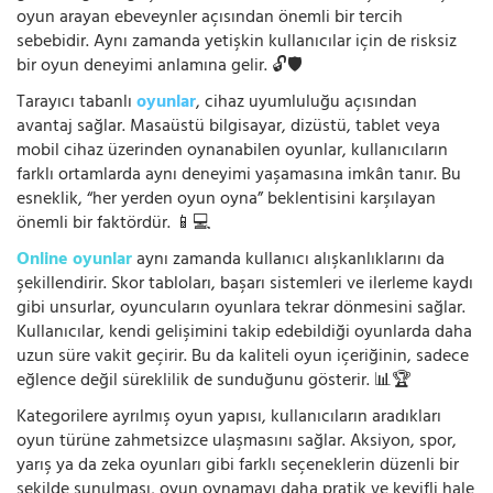
oyun arayan ebeveynler açısından önemli bir tercih
sebebidir. Aynı zamanda yetişkin kullanıcılar için de risksiz
bir oyun deneyimi anlamına gelir. 🔓🛡️
Tarayıcı tabanlı
oyunlar
, cihaz uyumluluğu açısından
avantaj sağlar. Masaüstü bilgisayar, dizüstü, tablet veya
mobil cihaz üzerinden oynanabilen oyunlar, kullanıcıların
farklı ortamlarda aynı deneyimi yaşamasına imkân tanır. Bu
esneklik, “her yerden oyun oyna” beklentisini karşılayan
önemli bir faktördür. 📱💻
Online oyunlar
aynı zamanda kullanıcı alışkanlıklarını da
şekillendirir. Skor tabloları, başarı sistemleri ve ilerleme kaydı
gibi unsurlar, oyuncuların oyunlara tekrar dönmesini sağlar.
Kullanıcılar, kendi gelişimini takip edebildiği oyunlarda daha
uzun süre vakit geçirir. Bu da kaliteli oyun içeriğinin, sadece
eğlence değil süreklilik de sunduğunu gösterir. 📊🏆
Kategorilere ayrılmış oyun yapısı, kullanıcıların aradıkları
oyun türüne zahmetsizce ulaşmasını sağlar. Aksiyon, spor,
yarış ya da zeka oyunları gibi farklı seçeneklerin düzenli bir
şekilde sunulması, oyun oynamayı daha pratik ve keyifli hale