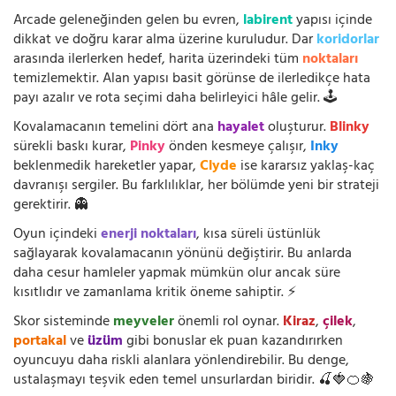
Arcade geleneğinden gelen bu evren,
labirent
yapısı içinde
dikkat ve doğru karar alma üzerine kuruludur. Dar
koridorlar
arasında ilerlerken hedef, harita üzerindeki tüm
noktaları
temizlemektir. Alan yapısı basit görünse de ilerledikçe hata
payı azalır ve rota seçimi daha belirleyici hâle gelir. 🕹️
Kovalamacanın temelini dört ana
hayalet
oluşturur.
Blinky
sürekli baskı kurar,
Pinky
önden kesmeye çalışır,
Inky
beklenmedik hareketler yapar,
Clyde
ise kararsız yaklaş-kaç
davranışı sergiler. Bu farklılıklar, her bölümde yeni bir strateji
gerektirir. 👻
Oyun içindeki
enerji noktaları
, kısa süreli üstünlük
sağlayarak kovalamacanın yönünü değiştirir. Bu anlarda
daha cesur hamleler yapmak mümkün olur ancak süre
kısıtlıdır ve zamanlama kritik öneme sahiptir. ⚡
Skor sisteminde
meyveler
önemli rol oynar.
Kiraz
,
çilek
,
portakal
ve
üzüm
gibi bonuslar ek puan kazandırırken
oyuncuyu daha riskli alanlara yönlendirebilir. Bu denge,
ustalaşmayı teşvik eden temel unsurlardan biridir. 🍒🍓🍊🍇