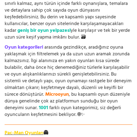
sınırlı kalmaz, aynı türün içinde farklı oynanışlara, temalara
ve detaylara sahip çok sayıda oyun dünyasını
keşfedebilirsiniz. Bu derin ve kapsamlı yapı sayesinde
kullanıcılar, benzer oyun sitelerinde karşılaşamayacakları
kadar
geniş bir oyun yelpazesi
yle karşılaşır ve tek bir yerde
uzun süre keşif yapma imkânı bulur. 🗃️
Oyun kategorileri
arasında gezindikçe, aradığınız oyuna
yaklaşmak için filtrelemek ya da uzun uzun aramak zorunda
kalmazsınız. İlgi alanınıza en yakın oyunları kısa sürede
bulabilir, daha önce hiç denemediğiniz türlerle karşılaşabilir
ve oyun alışkanlıklarınızı sürekli genişletebilirsiniz. Bu
sistemli ve detaylı yapı, oyun oynamayı rastgele bir deneyim
olmaktan çıkarır; keşfetmeye dayalı, düzenli ve keyifli bir
sürece dönüştürür.
Microoyun
, bu kapsamlı oyun düzeniyle
dünya genelinde çok az platformun sunduğu bir oyun
deneyimi sunar.
1001
farklı oyun kategorimiz, siz değerli
oyuncuların keşfetmesini bekliyor. 🌐✨
Pac-Man Oyunları
👻