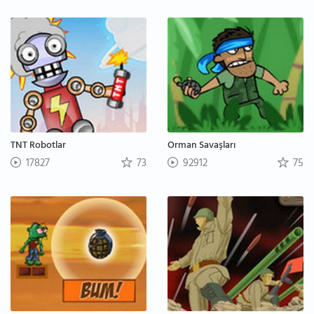
TNT Robotlar
Orman Savaşları
17827
73
92912
75