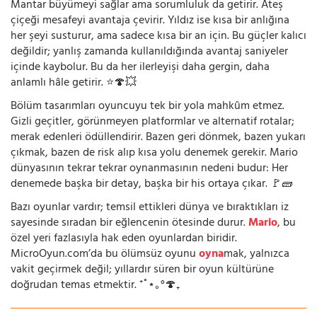
Mantar büyümeyi sağlar ama sorumluluk da getirir. Ateş
çiçeği mesafeyi avantaja çevirir. Yıldız ise kısa bir anlığına
her şeyi susturur, ama sadece kısa bir an için. Bu güçler kalıcı
değildir; yanlış zamanda kullanıldığında avantaj saniyeler
içinde kaybolur. Bu da her ilerleyişi daha gergin, daha
anlamlı hâle getirir. ⭐🍄💥
Bölüm tasarımları oyuncuyu tek bir yola mahkûm etmez.
Gizli geçitler, görünmeyen platformlar ve alternatif rotalar;
merak edenleri ödüllendirir. Bazen geri dönmek, bazen yukarı
çıkmak, bazen de risk alıp kısa yolu denemek gerekir. Mario
dünyasının tekrar tekrar oynanmasının nedeni budur: Her
denemede başka bir detay, başka bir his ortaya çıkar. 🚩🧱
Bazı oyunlar vardır; temsil ettikleri dünya ve bıraktıkları iz
sayesinde sıradan bir eğlencenin ötesinde durur.
Mario
, bu
özel yeri fazlasıyla hak eden oyunlardan biridir.
MicroOyun.com’da bu ölümsüz oyunu
oyna
mak, yalnızca
vakit geçirmek değil; yıllardır süren bir oyun kültürüne
doğrudan temas etmektir. ⁺˚⋆｡°🍄₊