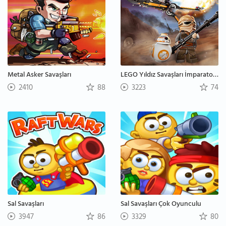
Metal Asker Savaşları
LEGO Yıldız Savaşları İmparatorluk Asilere Karşı
2410
88
3223
74
Sal Savaşları
Sal Savaşları Çok Oyunculu
3947
86
3329
80