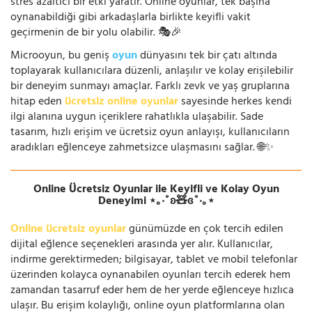
stres azaltıcı bir etki yaratır. Online oyunlar, tek başına
oynanabildiği gibi arkadaşlarla birlikte keyifli vakit
geçirmenin de bir yolu olabilir. 🎭🎉
Microoyun, bu geniş
oyun
dünyasını tek bir çatı altında
toplayarak kullanıcılara düzenli, anlaşılır ve kolay erişilebilir
bir deneyim sunmayı amaçlar. Farklı zevk ve yaş gruplarına
hitap eden
ücretsiz online oyunlar
sayesinde herkes kendi
ilgi alanına uygun içeriklere rahatlıkla ulaşabilir. Sade
tasarım, hızlı erişim ve ücretsiz oyun anlayışı, kullanıcıların
aradıkları eğlenceye zahmetsizce ulaşmasını sağlar. 🌐✨
Online Ücretsiz Oyunlar ile Keyifli ve Kolay Oyun
Deneyimi ⋆｡‧˚ʚ🧸ɞ˚‧｡⋆
Online ücretsiz oyunlar
günümüzde en çok tercih edilen
dijital eğlence seçenekleri arasında yer alır. Kullanıcılar,
indirme gerektirmeden; bilgisayar, tablet ve mobil telefonlar
üzerinden kolayca oynanabilen oyunları tercih ederek hem
zamandan tasarruf eder hem de her yerde eğlenceye hızlıca
ulaşır. Bu erişim kolaylığı, online oyun platformlarına olan