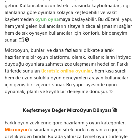
getirir. Kullanıcılar uzun listeler arasında kaybolmadan, ilgi
alanlarına göre oyunları kolayca keşfedebilir ve vakit
kaybetmeden
oyun oyna
maya başlayabilir. Bu düzenli yapı,
hem yeni gelen kullanıcıların siteye hızlıca alışmasını sağlar
hem de sık oynayan kullanıcılar için konforlu bir deneyim
sunar. 🗂️🧭
Microoyun, bunları ve daha fazlasını dikkate alarak
hazırlanmış bir oyun platformu olarak, kullanıcıların ihtiyaç
duyduğu oyunlara zahmetsizce ulaşmasını hedefler. Farklı
türlerde sunulan
ücretsiz online oyunlar
, hem kısa süreli
hem de uzun soluklu oyun deneyimleri arayan kullanıcılar
için geniş bir seçenek sunar. Bu yapı sayesinde oyun
oynamak, planlı ve keyifli bir deneyime dönüşür. ✨
Keşfetmeye Değer MicroOyun Dünyası 🚀
Farklı oyun zevklerine göre hazırlanmış oyun kategorileri,
Microoyun
’u sıradan oyun sitelerinden ayıran en güçlü
özelliklerden biridir. Burada yalnızca temel oyun türleriyle