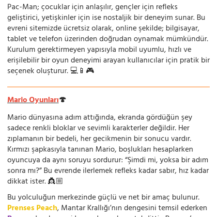
Pac-Man; çocuklar için anlaşılır, gençler için refleks
geliştirici, yetişkinler için ise nostaljik bir deneyim sunar. Bu
evreni sitemizde ücretsiz olarak, online şekilde; bilgisayar,
tablet ve telefon üzerinden doğrudan oynamak mümkündür.
Kurulum gerektirmeyen yapısıyla mobil uyumlu, hızlı ve
erişilebilir bir oyun deneyimi arayan kullanıcılar için pratik bir
seçenek oluşturur. 💻📱🎮
Mario Oyunları
🍄
Mario dünyasına adım attığında, ekranda gördüğün şey
sadece renkli bloklar ve sevimli karakterler değildir. Her
zıplamanın bir bedeli, her gecikmenin bir sonucu vardır.
Kırmızı şapkasıyla tanınan Mario, boşlukları hesaplarken
oyuncuya da aynı soruyu sordurur: “Şimdi mi, yoksa bir adım
sonra mı?” Bu evrende ilerlemek refleks kadar sabır, hız kadar
dikkat ister. 👸🏼
Bu yolculuğun merkezinde güçlü ve net bir amaç bulunur.
Prenses Peach
, Mantar Krallığı’nın dengesini temsil ederken