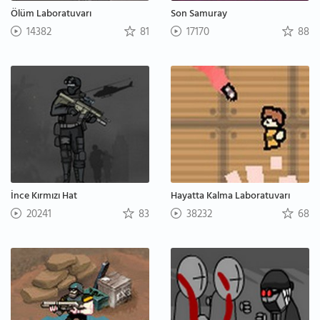
Ölüm Laboratuvarı
Son Samuray
14382
81
17170
88
İnce Kırmızı Hat
Hayatta Kalma Laboratuvarı
20241
83
38232
68