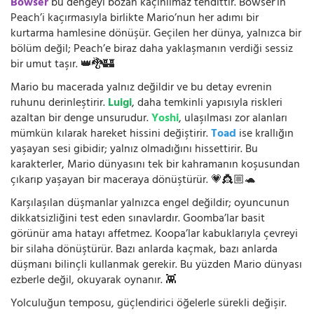
Bowser
bu dengeyi bozan kaçınılmaz tehdittir. Bowser’ın
Peach’i kaçırmasıyla birlikte Mario’nun her adımı bir
kurtarma hamlesine dönüşür. Geçilen her dünya, yalnızca bir
bölüm değil; Peach’e biraz daha yaklaşmanın verdiği sessiz
bir umut taşır. 👑🐉🏰
Mario bu macerada yalnız değildir ve bu detay evrenin
ruhunu derinleştirir.
Luigi
, daha temkinli yapısıyla riskleri
azaltan bir denge unsurudur.
Yoshi
, ulaşılması zor alanları
mümkün kılarak hareket hissini değiştirir.
Toad
ise krallığın
yaşayan sesi gibidir; yalnız olmadığını hissettirir. Bu
karakterler, Mario dünyasını tek bir kahramanın koşusundan
çıkarıp yaşayan bir maceraya dönüştürür. 💗👸🏼🐢
Karşılaşılan düşmanlar yalnızca engel değildir; oyuncunun
dikkatsizliğini test eden sınavlardır. Goomba’lar basit
görünür ama hatayı affetmez. Koopa’lar kabuklarıyla çevreyi
bir silaha dönüştürür. Bazı anlarda kaçmak, bazı anlarda
düşmanı bilinçli kullanmak gerekir. Bu yüzden Mario dünyası
ezberle değil, okuyarak oynanır. 👾
Yolculuğun temposu, güçlendirici öğelerle sürekli değişir.