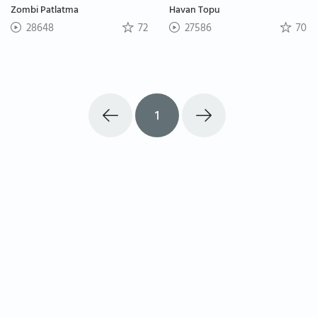
Zombi Patlatma
Havan Topu
28648
72
27586
70
1