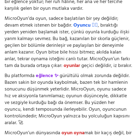
bir eğlence yoktur; her ruh hâline, her ana ve her tercihe
karşılık gelen bir oyun mutlaka vardır.
MicroOyun’da oyun, sadece başlatılan bir şey değildir;
devam etmek istenen bir bağdır.
Oyuncu 🧍‍♂️
, bıraktığı
yerden yeniden başlamak ister, çünkü oyunla kurduğu ilişki
yarım kalmayı sevmez. Bu bağ, kazanılan bir skorla güçlenir,
geçilen bir bölümle derinleşir ve paylaşılan bir deneyimle
anlam kazanır. Oyun bitse bile hissi bitmez; akılda kalan
anlar, tekrar oynama isteğini canlı tutar. MicroOyun’un farkı
tam da burada ortaya çıkar:
oyunlar
geçici değildir, iz bırakır.
Bu platformda
eğlence ✨
gürültülü olmak zorunda değildir.
Bazen sakin bir oyunda kaybolmak, bazen tek bir hamlenin
sonucunu düşünmek yeterlidir. MicroOyun, oyunu sadece
hız ve aksiyonla tanımlamaz; oyunun düşünceyle, dikkatle
ve sezgiyle kurduğu bağı da önemser. Bu yüzden her
oyuncu, kendi temposunda ilerleyebilir. Oyun, oyuncunun
kontrolündedir; MicroOyun yalnızca bu yolculuğun kapısını
aralar. 🚀
MicroOyun’un dünyasında
oyun oyna
mak bir kaçış değil, bir