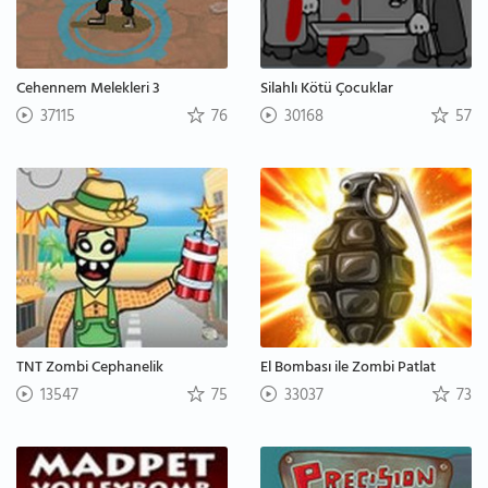
Cehennem Melekleri 3
Silahlı Kötü Çocuklar
37115
76
30168
57
TNT Zombi Cephanelik
El Bombası ile Zombi Patlat
13547
75
33037
73