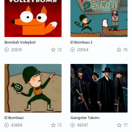
Bombalı Voleybol
El Bombası 2
20839
72
20964
76
El Bombası
Gangster Takımı
43884
73
48347
77