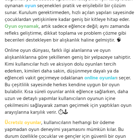
oynanan
oyun
seçenekleri pratik ve erişilebilir bir çözüm
sunar. Kurulum gerektirmeden, hızlı açılan yapıları sayesinde
çocuklardan yetişkinlere kadar geniş bir kitleye hitap eder.
Oyun oynamak
, artık sadece eğlence değil; aynı zamanda
refleks geliştirme, dikkat toplama ve problem çözme gibi
becerileri destekleyen bir alışkanlık haline gelmiştir. 🧠
Online oyun dünyası, farklı ilgi alanlarına ve oyun
alışkanlıklarına göre şekillenen geniş bir yelpazeye sahiptir.
Kimi kullanıcılar hızlı ve aksiyon dolu oyunları tercih
ederken, kimileri daha sakin, düşünmeye dayalı ya da
eğlenceli vakit geçirmeye odaklanan
online oyunlar
ı seçer.
Bu çeşitlilik sayesinde herkes kendine uygun bir oyun
bulabilir. Kısa süreli oyunlar anlık eğlence sağlarken, daha
uzun ve detaylı yapımlar kullanıcıların oyunun içine
çekilmesini sağlayarak zaman geçirmek için yaptıkları oyun
arayışlarına karşılık verir. ⏱️🕹️
Ücretsiz oyunlar
, kullanıcıların herhangi bir ödeme
yapmadan oyun deneyimi yaşamasını mümkün kılar. Bu
durum özellikle çocuklar ve gençler için güvenli bir oyun