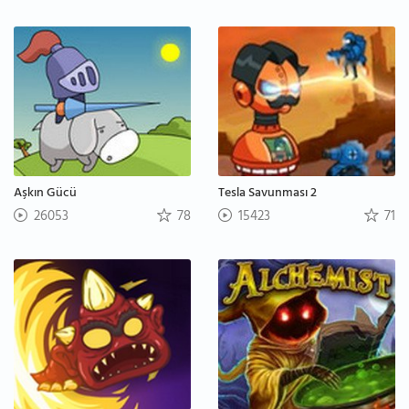
Aşkın Gücü
Tesla Savunması 2
26053
78
15423
71