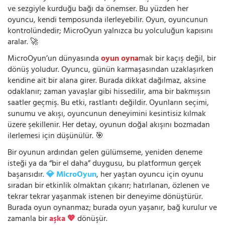
ve sezgiyle kurduğu bağı da önemser. Bu yüzden her
oyuncu, kendi temposunda ilerleyebilir. Oyun, oyuncunun
kontrolündedir; MicroOyun yalnızca bu yolculuğun kapısını
aralar. 🚀
MicroOyun’un dünyasında
oyun oyna
mak bir kaçış değil, bir
dönüş yoludur. Oyuncu, günün karmaşasından uzaklaşırken
kendine ait bir alana girer. Burada dikkat dağılmaz, aksine
odaklanır; zaman yavaşlar gibi hissedilir, ama bir bakmışsın
saatler geçmiş. Bu etki, rastlantı değildir. Oyunların seçimi,
sunumu ve akışı, oyuncunun deneyimini kesintisiz kılmak
üzere şekillenir. Her detay, oyunun doğal akışını bozmadan
ilerlemesi için düşünülür. 🎯
Bir oyunun ardından gelen gülümseme, yeniden deneme
isteği ya da “bir el daha” duygusu, bu platformun gerçek
başarısıdır.
💎 MicroOyun
, her yaştan oyuncu için oyunu
sıradan bir etkinlik olmaktan çıkarır; hatırlanan, özlenen ve
tekrar tekrar yaşanmak istenen bir deneyime dönüştürür.
Burada oyun oynanmaz; burada oyun yaşanır, bağ kurulur ve
zamanla bir
aşka 💖
dönüşür.