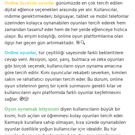
Online ücretsiz oyunlar
günümüzde en çok tercih edilen
dijital eğlence seçenekleri arasında yer alır. Kullanıcılar,
indirme gerektirmeden; bilgisayar, tablet ve mobil telefonlar
üzerinden kolayca oynanabilen oyunları tercih ederek hem
zamandan tasarruf eder hem de her yerde eğlenceye hızlıca
ulaşır. Bu erişim kolaylığı, online oyun platformlarına olan
ilgiyi her geçen gün artırmaktadır. 🎯🔍
Online oyunlar
, tür çeşitliliği sayesinde farklı beklentilere
cevap verir. Aksiyon, spor, yarış, bulmaca ve zeka oyunları
gibi birçok seçenek; kullanıcıların oyun oynama amacına
göre tercih edilir. Kimi oyuncular rekabeti severken, kimileri
sakin ve rahatlatıcı oyunları tercih eder. Bu durum, online
oyun sitelerinin geniş bir içerik sunmasını gerekli kılar ve
kullanıcıların aynı platformda farklı oyunlar keşfetmesini
sağlar. 🧭🎲
Oyun oynamak istiyorum
diyen kullanıcıların büyük bir
kısmı, hızlı açılan ve öğrenmesi kolay oyunları tercih eder.
Karmaşık kurallara sahip olmayan, kısa sürede oynanabilen
oyunlar özellikle yoğun kullanıcılar için idealdir. Bu tür