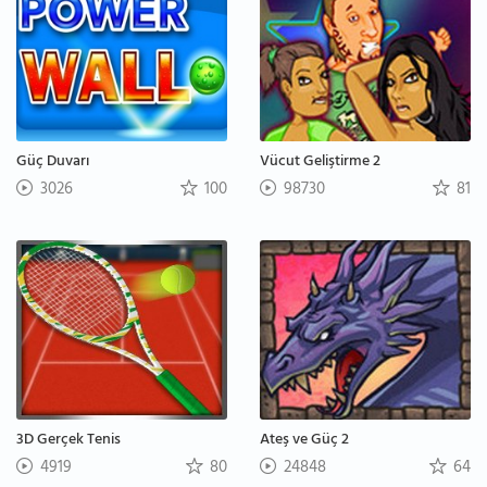
Güç Duvarı
Vücut Geliştirme 2
3026
100
98730
81
3D Gerçek Tenis
Ateş ve Güç 2
4919
80
24848
64