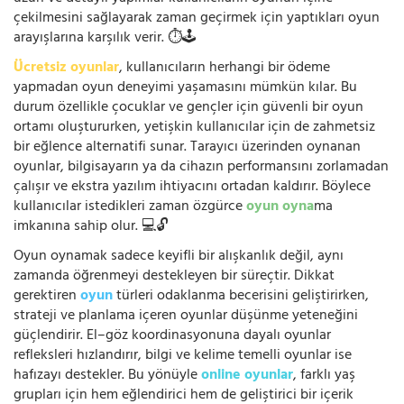
çekilmesini sağlayarak zaman geçirmek için yaptıkları oyun
arayışlarına karşılık verir. ⏱️🕹️
Ücretsiz oyunlar
, kullanıcıların herhangi bir ödeme
yapmadan oyun deneyimi yaşamasını mümkün kılar. Bu
durum özellikle çocuklar ve gençler için güvenli bir oyun
ortamı oluştururken, yetişkin kullanıcılar için de zahmetsiz
bir eğlence alternatifi sunar. Tarayıcı üzerinden oynanan
oyunlar, bilgisayarın ya da cihazın performansını zorlamadan
çalışır ve ekstra yazılım ihtiyacını ortadan kaldırır. Böylece
kullanıcılar istedikleri zaman özgürce
oyun oyna
ma
imkanına sahip olur. 💻🔓
Oyun oynamak sadece keyifli bir alışkanlık değil, aynı
zamanda öğrenmeyi destekleyen bir süreçtir. Dikkat
gerektiren
oyun
türleri odaklanma becerisini geliştirirken,
strateji ve planlama içeren oyunlar düşünme yeteneğini
güçlendirir. El–göz koordinasyonuna dayalı oyunlar
refleksleri hızlandırır, bilgi ve kelime temelli oyunlar ise
hafızayı destekler. Bu yönüyle
online oyunlar
, farklı yaş
grupları için hem eğlendirici hem de geliştirici bir içerik