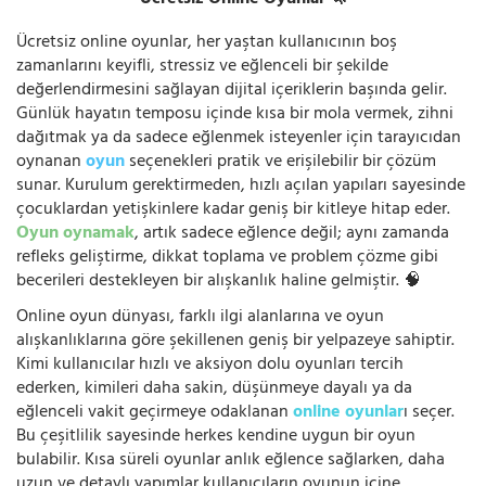
Ücretsiz Online Oyunlar 🦄
Ücretsiz online oyunlar, her yaştan kullanıcının boş
zamanlarını keyifli, stressiz ve eğlenceli bir şekilde
değerlendirmesini sağlayan dijital içeriklerin başında gelir.
Günlük hayatın temposu içinde kısa bir mola vermek, zihni
dağıtmak ya da sadece eğlenmek isteyenler için tarayıcıdan
oynanan
oyun
seçenekleri pratik ve erişilebilir bir çözüm
sunar. Kurulum gerektirmeden, hızlı açılan yapıları sayesinde
çocuklardan yetişkinlere kadar geniş bir kitleye hitap eder.
Oyun oynamak
, artık sadece eğlence değil; aynı zamanda
refleks geliştirme, dikkat toplama ve problem çözme gibi
becerileri destekleyen bir alışkanlık haline gelmiştir. 🧠
Online oyun dünyası, farklı ilgi alanlarına ve oyun
alışkanlıklarına göre şekillenen geniş bir yelpazeye sahiptir.
Kimi kullanıcılar hızlı ve aksiyon dolu oyunları tercih
ederken, kimileri daha sakin, düşünmeye dayalı ya da
eğlenceli vakit geçirmeye odaklanan
online oyunlar
ı seçer.
Bu çeşitlilik sayesinde herkes kendine uygun bir oyun
bulabilir. Kısa süreli oyunlar anlık eğlence sağlarken, daha
uzun ve detaylı yapımlar kullanıcıların oyunun içine