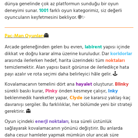
dünya genelinde çok az platformun sunduğu bir oyun
deneyimi sunar.
1001
farklı oyun kategorimiz, siz değerli
oyuncuların keşfetmesini bekliyor. 🌐✨
Pac-Man Oyunları
👻
Arcade geleneğinden gelen bu evren,
labirent
yapısı içinde
dikkat ve doğru karar alma üzerine kuruludur. Dar
koridorlar
arasında ilerlerken hedef, harita üzerindeki tüm
noktaları
temizlemektir. Alan yapısı basit görünse de ilerledikçe hata
payı azalır ve rota seçimi daha belirleyici hâle gelir. 🕹️
Kovalamacanın temelini dört ana
hayalet
oluşturur.
Blinky
sürekli baskı kurar,
Pinky
önden kesmeye çalışır,
Inky
beklenmedik hareketler yapar,
Clyde
ise kararsız yaklaş-kaç
davranışı sergiler. Bu farklılıklar, her bölümde yeni bir strateji
gerektirir. 👻
Oyun içindeki
enerji noktaları
, kısa süreli üstünlük
sağlayarak kovalamacanın yönünü değiştirir. Bu anlarda
daha cesur hamleler yapmak mümkün olur ancak süre