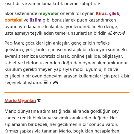
kısıtlıdır ve zamanlama kritik öneme sahiptir. ⚡
Skor sisteminde
meyveler
önemli rol oynar.
Kiraz
,
çilek
,
portakal
ve
üzüm
gibi bonuslar ek puan kazandırırken
oyuncuyu daha riskli alanlara yönlendirebilir. Bu denge,
ustalaşmayı teşvik eden temel unsurlardan biridir. 🍒🍓🍊🍇
Pac-Man; çocuklar için anlaşılır, gençler için refleks
geliştirici, yetişkinler için ise nostaljik bir deneyim sunar. Bu
evreni sitemizde ücretsiz olarak, online şekilde; bilgisayar,
tablet ve telefon üzerinden doğrudan oynamak mümkündür.
Kurulum gerektirmeyen yapısıyla mobil uyumlu, hızlı ve
erişilebilir bir oyun deneyimi arayan kullanıcılar için pratik bir
seçenek oluşturur. 💻📱🎮
Mario Oyunları
🍄
Mario dünyasına adım attığında, ekranda gördüğün şey
sadece renkli bloklar ve sevimli karakterler değildir. Her
zıplamanın bir bedeli, her gecikmenin bir sonucu vardır.
Kırmızı şapkasıyla tanınan Mario, boşlukları hesaplarken