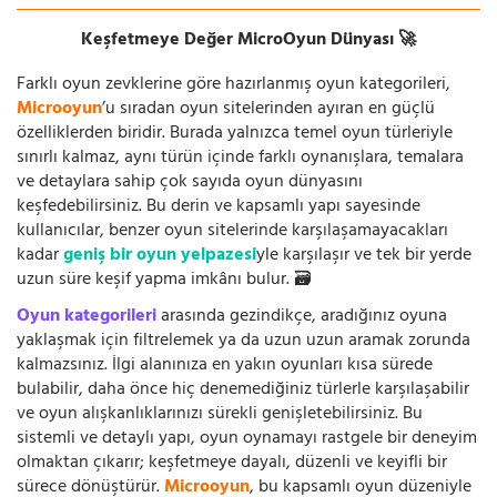
Keşfetmeye Değer MicroOyun Dünyası 🚀
Farklı oyun zevklerine göre hazırlanmış oyun kategorileri,
Microoyun
’u sıradan oyun sitelerinden ayıran en güçlü
özelliklerden biridir. Burada yalnızca temel oyun türleriyle
sınırlı kalmaz, aynı türün içinde farklı oynanışlara, temalara
ve detaylara sahip çok sayıda oyun dünyasını
keşfedebilirsiniz. Bu derin ve kapsamlı yapı sayesinde
kullanıcılar, benzer oyun sitelerinde karşılaşamayacakları
kadar
geniş bir oyun yelpazesi
yle karşılaşır ve tek bir yerde
uzun süre keşif yapma imkânı bulur. 🗃️
Oyun kategorileri
arasında gezindikçe, aradığınız oyuna
yaklaşmak için filtrelemek ya da uzun uzun aramak zorunda
kalmazsınız. İlgi alanınıza en yakın oyunları kısa sürede
bulabilir, daha önce hiç denemediğiniz türlerle karşılaşabilir
ve oyun alışkanlıklarınızı sürekli genişletebilirsiniz. Bu
sistemli ve detaylı yapı, oyun oynamayı rastgele bir deneyim
olmaktan çıkarır; keşfetmeye dayalı, düzenli ve keyifli bir
sürece dönüştürür.
Microoyun
, bu kapsamlı oyun düzeniyle