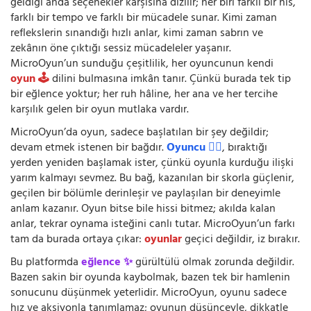
geldiği anda seçenekler karşısına dizilir; her biri farklı bir his,
farklı bir tempo ve farklı bir mücadele sunar. Kimi zaman
reflekslerin sınandığı hızlı anlar, kimi zaman sabrın ve
zekânın öne çıktığı sessiz mücadeleler yaşanır.
MicroOyun’un sunduğu çeşitlilik, her oyuncunun kendi
oyun 🕹️
dilini bulmasına imkân tanır. Çünkü burada tek tip
bir eğlence yoktur; her ruh hâline, her ana ve her tercihe
karşılık gelen bir oyun mutlaka vardır.
MicroOyun’da oyun, sadece başlatılan bir şey değildir;
devam etmek istenen bir bağdır.
Oyuncu 🧍‍♂️
, bıraktığı
yerden yeniden başlamak ister, çünkü oyunla kurduğu ilişki
yarım kalmayı sevmez. Bu bağ, kazanılan bir skorla güçlenir,
geçilen bir bölümle derinleşir ve paylaşılan bir deneyimle
anlam kazanır. Oyun bitse bile hissi bitmez; akılda kalan
anlar, tekrar oynama isteğini canlı tutar. MicroOyun’un farkı
tam da burada ortaya çıkar:
oyunlar
geçici değildir, iz bırakır.
Bu platformda
eğlence ✨
gürültülü olmak zorunda değildir.
Bazen sakin bir oyunda kaybolmak, bazen tek bir hamlenin
sonucunu düşünmek yeterlidir. MicroOyun, oyunu sadece
hız ve aksiyonla tanımlamaz; oyunun düşünceyle, dikkatle