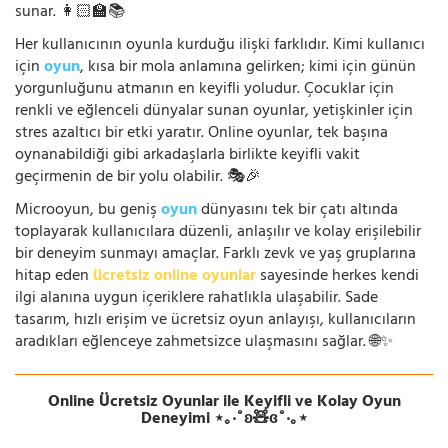
sunar. 👩🏻‍🏫📚
Her kullanıcının oyunla kurduğu ilişki farklıdır. Kimi kullanıcı
için
oyun
, kısa bir mola anlamına gelirken; kimi için günün
yorgunluğunu atmanın en keyifli yoludur. Çocuklar için
renkli ve eğlenceli dünyalar sunan oyunlar, yetişkinler için
stres azaltıcı bir etki yaratır. Online oyunlar, tek başına
oynanabildiği gibi arkadaşlarla birlikte keyifli vakit
geçirmenin de bir yolu olabilir. 🎭🎉
Microoyun, bu geniş
oyun
dünyasını tek bir çatı altında
toplayarak kullanıcılara düzenli, anlaşılır ve kolay erişilebilir
bir deneyim sunmayı amaçlar. Farklı zevk ve yaş gruplarına
hitap eden
ücretsiz online oyunlar
sayesinde herkes kendi
ilgi alanına uygun içeriklere rahatlıkla ulaşabilir. Sade
tasarım, hızlı erişim ve ücretsiz oyun anlayışı, kullanıcıların
aradıkları eğlenceye zahmetsizce ulaşmasını sağlar. 🌐✨
Online Ücretsiz Oyunlar ile Keyifli ve Kolay Oyun
Deneyimi ⋆｡‧˚ʚ🧸ɞ˚‧｡⋆