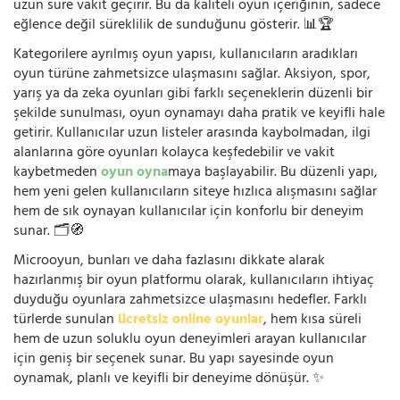
uzun süre vakit geçirir. Bu da kaliteli oyun içeriğinin, sadece
eğlence değil süreklilik de sunduğunu gösterir. 📊🏆
Kategorilere ayrılmış oyun yapısı, kullanıcıların aradıkları
oyun türüne zahmetsizce ulaşmasını sağlar. Aksiyon, spor,
yarış ya da zeka oyunları gibi farklı seçeneklerin düzenli bir
şekilde sunulması, oyun oynamayı daha pratik ve keyifli hale
getirir. Kullanıcılar uzun listeler arasında kaybolmadan, ilgi
alanlarına göre oyunları kolayca keşfedebilir ve vakit
kaybetmeden
oyun oyna
maya başlayabilir. Bu düzenli yapı,
hem yeni gelen kullanıcıların siteye hızlıca alışmasını sağlar
hem de sık oynayan kullanıcılar için konforlu bir deneyim
sunar. 🗂️🧭
Microoyun, bunları ve daha fazlasını dikkate alarak
hazırlanmış bir oyun platformu olarak, kullanıcıların ihtiyaç
duyduğu oyunlara zahmetsizce ulaşmasını hedefler. Farklı
türlerde sunulan
ücretsiz online oyunlar
, hem kısa süreli
hem de uzun soluklu oyun deneyimleri arayan kullanıcılar
için geniş bir seçenek sunar. Bu yapı sayesinde oyun
oynamak, planlı ve keyifli bir deneyime dönüşür. ✨