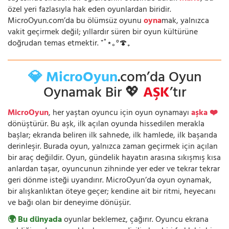
özel yeri fazlasıyla hak eden oyunlardan biridir.
MicroOyun.com’da bu ölümsüz oyunu
oyna
mak, yalnızca
vakit geçirmek değil; yıllardır süren bir oyun kültürüne
doğrudan temas etmektir. ⁺˚⋆｡°🍄₊
💎 MicroOyun
.com’da Oyun
Oynamak Bir 💖
AŞK
’tır
MicroOyun
, her yaştan oyuncu için oyun oynamayı
aşka ❤️
dönüştürür. Bu aşk, ilk açılan oyunda hissedilen merakla
başlar; ekranda beliren ilk sahnede, ilk hamlede, ilk başarıda
derinleşir. Burada oyun, yalnızca zaman geçirmek için açılan
bir araç değildir. Oyun, gündelik hayatın arasına sıkışmış kısa
anlardan taşar, oyuncunun zihninde yer eder ve tekrar tekrar
geri dönme isteği uyandırır. MicroOyun’da oyun oynamak,
bir alışkanlıktan öteye geçer; kendine ait bir ritmi, heyecanı
ve bağı olan bir deneyime dönüşür.
🌍 Bu dünyada
oyunlar beklemez, çağırır. Oyuncu ekrana