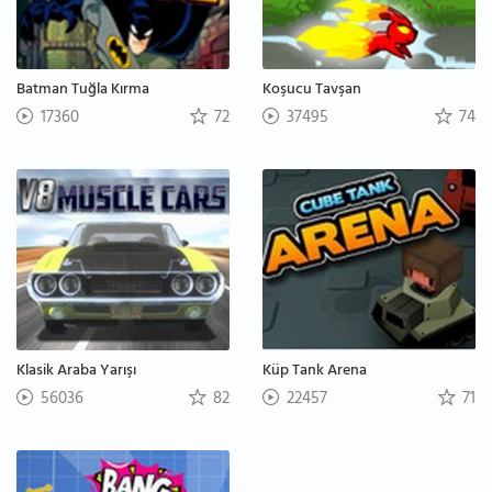
Batman Tuğla Kırma
Koşucu Tavşan
17360
72
37495
74
Klasik Araba Yarışı
Küp Tank Arena
56036
82
22457
71