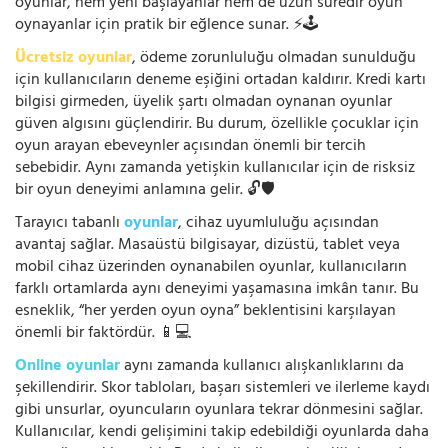
oyunlar, hem yeni başlayanlar hem de uzun süredir oyun
oynayanlar için pratik bir eğlence sunar. ⚡🕹️
Ücretsiz oyunlar
, ödeme zorunluluğu olmadan sunulduğu
için kullanıcıların deneme eşiğini ortadan kaldırır. Kredi kartı
bilgisi girmeden, üyelik şartı olmadan oynanan oyunlar
güven algısını güçlendirir. Bu durum, özellikle çocuklar için
oyun arayan ebeveynler açısından önemli bir tercih
sebebidir. Aynı zamanda yetişkin kullanıcılar için de risksiz
bir oyun deneyimi anlamına gelir. 🔓🛡️
Tarayıcı tabanlı
oyunlar
, cihaz uyumluluğu açısından
avantaj sağlar. Masaüstü bilgisayar, dizüstü, tablet veya
mobil cihaz üzerinden oynanabilen oyunlar, kullanıcıların
farklı ortamlarda aynı deneyimi yaşamasına imkân tanır. Bu
esneklik, “her yerden oyun oyna” beklentisini karşılayan
önemli bir faktördür. 📱💻
Online oyunlar
aynı zamanda kullanıcı alışkanlıklarını da
şekillendirir. Skor tabloları, başarı sistemleri ve ilerleme kaydı
gibi unsurlar, oyuncuların oyunlara tekrar dönmesini sağlar.
Kullanıcılar, kendi gelişimini takip edebildiği oyunlarda daha