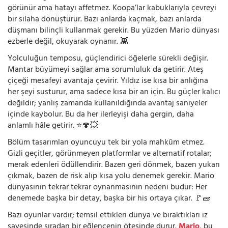
görünür ama hatayı affetmez. Koopa’lar kabuklarıyla çevreyi
bir silaha dönüştürür. Bazı anlarda kaçmak, bazı anlarda
düşmanı bilinçli kullanmak gerekir. Bu yüzden Mario dünyası
ezberle değil, okuyarak oynanır. 👾
Yolculuğun temposu, güçlendirici öğelerle sürekli değişir.
Mantar büyümeyi sağlar ama sorumluluk da getirir. Ateş
çiçeği mesafeyi avantaja çevirir. Yıldız ise kısa bir anlığına
her şeyi susturur, ama sadece kısa bir an için. Bu güçler kalıcı
değildir; yanlış zamanda kullanıldığında avantaj saniyeler
içinde kaybolur. Bu da her ilerleyişi daha gergin, daha
anlamlı hâle getirir. ⭐🍄💥
Bölüm tasarımları oyuncuyu tek bir yola mahkûm etmez.
Gizli geçitler, görünmeyen platformlar ve alternatif rotalar;
merak edenleri ödüllendirir. Bazen geri dönmek, bazen yukarı
çıkmak, bazen de risk alıp kısa yolu denemek gerekir. Mario
dünyasının tekrar tekrar oynanmasının nedeni budur: Her
denemede başka bir detay, başka bir his ortaya çıkar. 🚩🧱
Bazı oyunlar vardır; temsil ettikleri dünya ve bıraktıkları iz
sayesinde sıradan bir eğlencenin ötesinde durur.
Mario
, bu