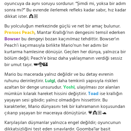
oyuncuya da aynı soruyu sordurur: “Şimdi mi, yoksa bir adım
sonra mı?” Bu evrende ilerlemek refleks kadar sabır, hız kadar
dikkat ister. 👸🏼
Bu yolculuğun merkezinde güçlü ve net bir amaç bulunur.
Prenses Peach
, Mantar Krallığı’nın dengesini temsil ederken
Bowser
bu dengeyi bozan kaçınılmaz tehdittir. Bowser’ın
Peach’i kaçırmasıyla birlikte Mario’nun her adımı bir
kurtarma hamlesine dönüşür. Geçilen her dünya, yalnızca bir
bölüm değil; Peach’e biraz daha yaklaşmanın verdiği sessiz
bir umut taşır. 👑🐉🏰
Mario bu macerada yalnız değildir ve bu detay evrenin
ruhunu derinleştirir.
Luigi
, daha temkinli yapısıyla riskleri
azaltan bir denge unsurudur.
Yoshi
, ulaşılması zor alanları
mümkün kılarak hareket hissini değiştirir.
Toad
ise krallığın
yaşayan sesi gibidir; yalnız olmadığını hissettirir. Bu
karakterler, Mario dünyasını tek bir kahramanın koşusundan
çıkarıp yaşayan bir maceraya dönüştürür. 💗👸🏼🐢
Karşılaşılan düşmanlar yalnızca engel değildir; oyuncunun
dikkatsizliğini test eden sınavlardır. Goomba’lar basit