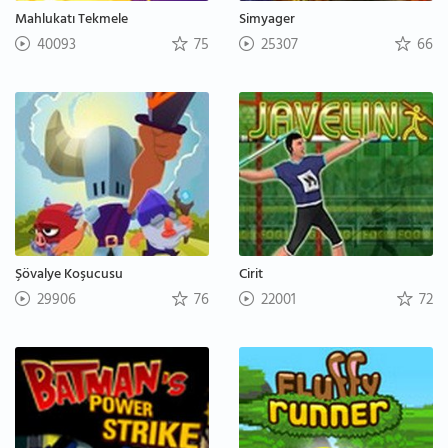
Mahlukatı Tekmele
Simyager
40093
75
25307
66
Şövalye Koşucusu
Cirit
29906
76
22001
72