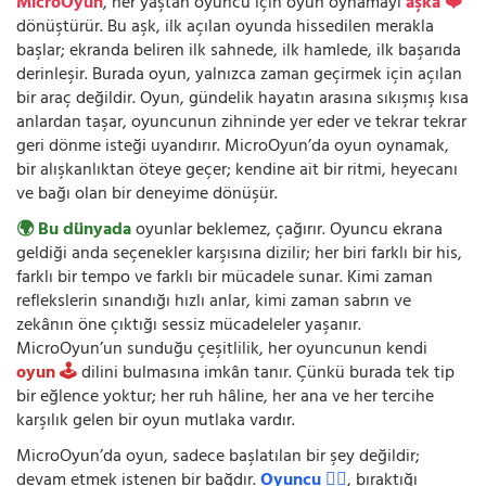
MicroOyun
, her yaştan oyuncu için oyun oynamayı
aşka ❤️
dönüştürür. Bu aşk, ilk açılan oyunda hissedilen merakla
başlar; ekranda beliren ilk sahnede, ilk hamlede, ilk başarıda
derinleşir. Burada oyun, yalnızca zaman geçirmek için açılan
bir araç değildir. Oyun, gündelik hayatın arasına sıkışmış kısa
anlardan taşar, oyuncunun zihninde yer eder ve tekrar tekrar
geri dönme isteği uyandırır. MicroOyun’da oyun oynamak,
bir alışkanlıktan öteye geçer; kendine ait bir ritmi, heyecanı
ve bağı olan bir deneyime dönüşür.
🌍 Bu dünyada
oyunlar beklemez, çağırır. Oyuncu ekrana
geldiği anda seçenekler karşısına dizilir; her biri farklı bir his,
farklı bir tempo ve farklı bir mücadele sunar. Kimi zaman
reflekslerin sınandığı hızlı anlar, kimi zaman sabrın ve
zekânın öne çıktığı sessiz mücadeleler yaşanır.
MicroOyun’un sunduğu çeşitlilik, her oyuncunun kendi
oyun 🕹️
dilini bulmasına imkân tanır. Çünkü burada tek tip
bir eğlence yoktur; her ruh hâline, her ana ve her tercihe
karşılık gelen bir oyun mutlaka vardır.
MicroOyun’da oyun, sadece başlatılan bir şey değildir;
devam etmek istenen bir bağdır.
Oyuncu 🧍‍♂️
, bıraktığı