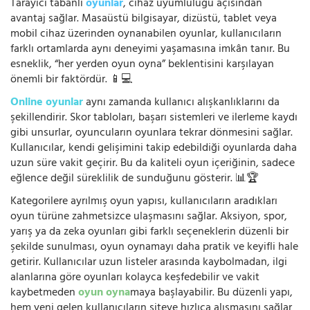
Tarayıcı tabanlı
oyunlar
, cihaz uyumluluğu açısından
avantaj sağlar. Masaüstü bilgisayar, dizüstü, tablet veya
mobil cihaz üzerinden oynanabilen oyunlar, kullanıcıların
farklı ortamlarda aynı deneyimi yaşamasına imkân tanır. Bu
esneklik, “her yerden oyun oyna” beklentisini karşılayan
önemli bir faktördür. 📱💻
Online oyunlar
aynı zamanda kullanıcı alışkanlıklarını da
şekillendirir. Skor tabloları, başarı sistemleri ve ilerleme kaydı
gibi unsurlar, oyuncuların oyunlara tekrar dönmesini sağlar.
Kullanıcılar, kendi gelişimini takip edebildiği oyunlarda daha
uzun süre vakit geçirir. Bu da kaliteli oyun içeriğinin, sadece
eğlence değil süreklilik de sunduğunu gösterir. 📊🏆
Kategorilere ayrılmış oyun yapısı, kullanıcıların aradıkları
oyun türüne zahmetsizce ulaşmasını sağlar. Aksiyon, spor,
yarış ya da zeka oyunları gibi farklı seçeneklerin düzenli bir
şekilde sunulması, oyun oynamayı daha pratik ve keyifli hale
getirir. Kullanıcılar uzun listeler arasında kaybolmadan, ilgi
alanlarına göre oyunları kolayca keşfedebilir ve vakit
kaybetmeden
oyun oyna
maya başlayabilir. Bu düzenli yapı,
hem yeni gelen kullanıcıların siteye hızlıca alışmasını sağlar