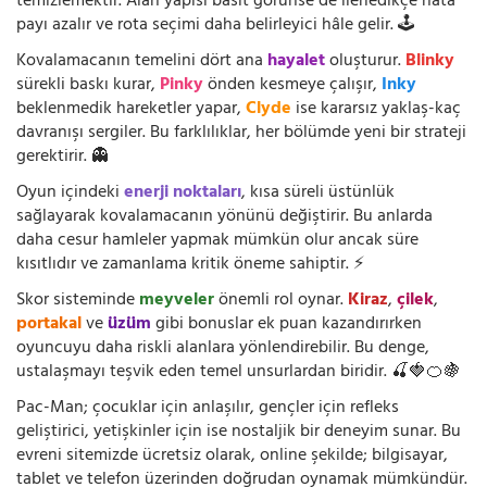
temizlemektir. Alan yapısı basit görünse de ilerledikçe hata
payı azalır ve rota seçimi daha belirleyici hâle gelir. 🕹️
Kovalamacanın temelini dört ana
hayalet
oluşturur.
Blinky
sürekli baskı kurar,
Pinky
önden kesmeye çalışır,
Inky
beklenmedik hareketler yapar,
Clyde
ise kararsız yaklaş-kaç
davranışı sergiler. Bu farklılıklar, her bölümde yeni bir strateji
gerektirir. 👻
Oyun içindeki
enerji noktaları
, kısa süreli üstünlük
sağlayarak kovalamacanın yönünü değiştirir. Bu anlarda
daha cesur hamleler yapmak mümkün olur ancak süre
kısıtlıdır ve zamanlama kritik öneme sahiptir. ⚡
Skor sisteminde
meyveler
önemli rol oynar.
Kiraz
,
çilek
,
portakal
ve
üzüm
gibi bonuslar ek puan kazandırırken
oyuncuyu daha riskli alanlara yönlendirebilir. Bu denge,
ustalaşmayı teşvik eden temel unsurlardan biridir. 🍒🍓🍊🍇
Pac-Man; çocuklar için anlaşılır, gençler için refleks
geliştirici, yetişkinler için ise nostaljik bir deneyim sunar. Bu
evreni sitemizde ücretsiz olarak, online şekilde; bilgisayar,
tablet ve telefon üzerinden doğrudan oynamak mümkündür.