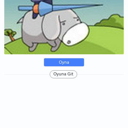
Oyna
Oyuna Git