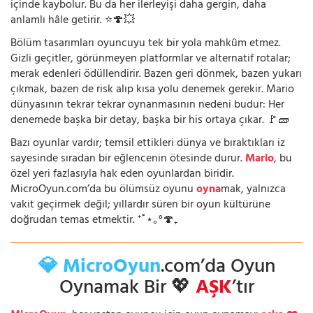
içinde kaybolur. Bu da her ilerleyişi daha gergin, daha
anlamlı hâle getirir. ⭐🍄💥
Bölüm tasarımları oyuncuyu tek bir yola mahkûm etmez.
Gizli geçitler, görünmeyen platformlar ve alternatif rotalar;
merak edenleri ödüllendirir. Bazen geri dönmek, bazen yukarı
çıkmak, bazen de risk alıp kısa yolu denemek gerekir. Mario
dünyasının tekrar tekrar oynanmasının nedeni budur: Her
denemede başka bir detay, başka bir his ortaya çıkar. 🚩🧱
Bazı oyunlar vardır; temsil ettikleri dünya ve bıraktıkları iz
sayesinde sıradan bir eğlencenin ötesinde durur.
Mario
, bu
özel yeri fazlasıyla hak eden oyunlardan biridir.
MicroOyun.com’da bu ölümsüz oyunu
oyna
mak, yalnızca
vakit geçirmek değil; yıllardır süren bir oyun kültürüne
doğrudan temas etmektir. ⁺˚⋆｡°🍄₊
💎 MicroOyun
.com’da Oyun
Oynamak Bir 💖
AŞK
’tır