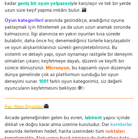
kadar
geniş bir oyun yelpazesi
yle karşılaşır ve tek bir yerde
uzun süre keşif yapma imkânı bulur. 🗃️
Oyun kategorileri
arasında gezindikçe, aradığınız oyuna
yaklaşmak için filtrelemek ya da uzun uzun aramak zorunda
kalmazsınız. İlgi alanınıza en yakın oyunları kısa sürede
bulabilir, daha önce hiç denemediğiniz türlerle karşılaşabilir
ve oyun alışkanlıklarınızı sürekli genişletebilirsiniz. Bu
sistemli ve detaylı yapı, oyun oynamayı rastgele bir deneyim
olmaktan çıkarır; keşfetmeye dayalı, düzenli ve keyifli bir
sürece dönüştürür.
Microoyun
, bu kapsamlı oyun düzeniyle
dünya genelinde çok az platformun sunduğu bir oyun
deneyimi sunar.
1001
farklı oyun kategorimiz, siz değerli
oyuncuların keşfetmesini bekliyor. 🌐✨
Pac-Man Oyunları
👻
Arcade geleneğinden gelen bu evren,
labirent
yapısı içinde
dikkat ve doğru karar alma üzerine kuruludur. Dar
koridorlar
arasında ilerlerken hedef, harita üzerindeki tüm
noktaları