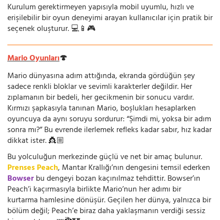
Kurulum gerektirmeyen yapısıyla mobil uyumlu, hızlı ve
erişilebilir bir oyun deneyimi arayan kullanıcılar için pratik bir
seçenek oluşturur. 💻📱🎮
Mario Oyunları
🍄
Mario dünyasına adım attığında, ekranda gördüğün şey
sadece renkli bloklar ve sevimli karakterler değildir. Her
zıplamanın bir bedeli, her gecikmenin bir sonucu vardır.
Kırmızı şapkasıyla tanınan Mario, boşlukları hesaplarken
oyuncuya da aynı soruyu sordurur: “Şimdi mi, yoksa bir adım
sonra mı?” Bu evrende ilerlemek refleks kadar sabır, hız kadar
dikkat ister. 👸🏼
Bu yolculuğun merkezinde güçlü ve net bir amaç bulunur.
Prenses Peach
, Mantar Krallığı’nın dengesini temsil ederken
Bowser
bu dengeyi bozan kaçınılmaz tehdittir. Bowser’ın
Peach’i kaçırmasıyla birlikte Mario’nun her adımı bir
kurtarma hamlesine dönüşür. Geçilen her dünya, yalnızca bir
bölüm değil; Peach’e biraz daha yaklaşmanın verdiği sessiz