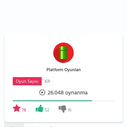
Platform Oyunları
Oyun Sayısı
631
26.048 oynanma
78
52
16