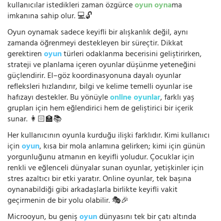
kullanıcılar istedikleri zaman özgürce
oyun oyna
ma
imkanına sahip olur. 💻🔓
Oyun oynamak sadece keyifli bir alışkanlık değil, aynı
zamanda öğrenmeyi destekleyen bir süreçtir. Dikkat
gerektiren
oyun
türleri odaklanma becerisini geliştirirken,
strateji ve planlama içeren oyunlar düşünme yeteneğini
güçlendirir. El–göz koordinasyonuna dayalı oyunlar
refleksleri hızlandırır, bilgi ve kelime temelli oyunlar ise
hafızayı destekler. Bu yönüyle
online oyunlar
, farklı yaş
grupları için hem eğlendirici hem de geliştirici bir içerik
sunar. 👩🏻‍🏫📚
Her kullanıcının oyunla kurduğu ilişki farklıdır. Kimi kullanıcı
için
oyun
, kısa bir mola anlamına gelirken; kimi için günün
yorgunluğunu atmanın en keyifli yoludur. Çocuklar için
renkli ve eğlenceli dünyalar sunan oyunlar, yetişkinler için
stres azaltıcı bir etki yaratır. Online oyunlar, tek başına
oynanabildiği gibi arkadaşlarla birlikte keyifli vakit
geçirmenin de bir yolu olabilir. 🎭🎉
Microoyun, bu geniş
oyun
dünyasını tek bir çatı altında