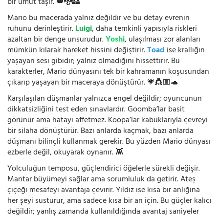
bir umut taşır. 👑🐉🏰
Mario bu macerada yalnız değildir ve bu detay evrenin
ruhunu derinleştirir.
Luigi
, daha temkinli yapısıyla riskleri
azaltan bir denge unsurudur.
Yoshi
, ulaşılması zor alanları
mümkün kılarak hareket hissini değiştirir.
Toad
ise krallığın
yaşayan sesi gibidir; yalnız olmadığını hissettirir. Bu
karakterler, Mario dünyasını tek bir kahramanın koşusundan
çıkarıp yaşayan bir maceraya dönüştürür. 💗👸🏼🐢
Karşılaşılan düşmanlar yalnızca engel değildir; oyuncunun
dikkatsizliğini test eden sınavlardır. Goomba’lar basit
görünür ama hatayı affetmez. Koopa’lar kabuklarıyla çevreyi
bir silaha dönüştürür. Bazı anlarda kaçmak, bazı anlarda
düşmanı bilinçli kullanmak gerekir. Bu yüzden Mario dünyası
ezberle değil, okuyarak oynanır. 👾
Yolculuğun temposu, güçlendirici öğelerle sürekli değişir.
Mantar büyümeyi sağlar ama sorumluluk da getirir. Ateş
çiçeği mesafeyi avantaja çevirir. Yıldız ise kısa bir anlığına
her şeyi susturur, ama sadece kısa bir an için. Bu güçler kalıcı
değildir; yanlış zamanda kullanıldığında avantaj saniyeler