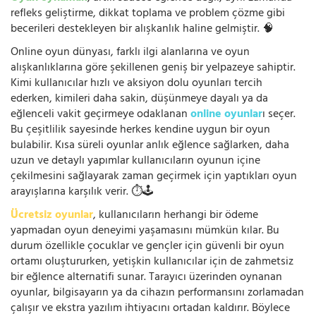
refleks geliştirme, dikkat toplama ve problem çözme gibi
becerileri destekleyen bir alışkanlık haline gelmiştir. 🧠
Online oyun dünyası, farklı ilgi alanlarına ve oyun
alışkanlıklarına göre şekillenen geniş bir yelpazeye sahiptir.
Kimi kullanıcılar hızlı ve aksiyon dolu oyunları tercih
ederken, kimileri daha sakin, düşünmeye dayalı ya da
eğlenceli vakit geçirmeye odaklanan
online oyunlar
ı seçer.
Bu çeşitlilik sayesinde herkes kendine uygun bir oyun
bulabilir. Kısa süreli oyunlar anlık eğlence sağlarken, daha
uzun ve detaylı yapımlar kullanıcıların oyunun içine
çekilmesini sağlayarak zaman geçirmek için yaptıkları oyun
arayışlarına karşılık verir. ⏱️🕹️
Ücretsiz oyunlar
, kullanıcıların herhangi bir ödeme
yapmadan oyun deneyimi yaşamasını mümkün kılar. Bu
durum özellikle çocuklar ve gençler için güvenli bir oyun
ortamı oluştururken, yetişkin kullanıcılar için de zahmetsiz
bir eğlence alternatifi sunar. Tarayıcı üzerinden oynanan
oyunlar, bilgisayarın ya da cihazın performansını zorlamadan
çalışır ve ekstra yazılım ihtiyacını ortadan kaldırır. Böylece