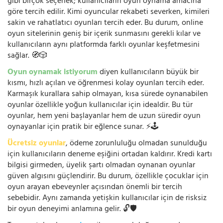
gibi birçok seçenek; kullanıcıların oyun oynama amacına
göre tercih edilir. Kimi oyuncular rekabeti severken, kimileri
sakin ve rahatlatıcı oyunları tercih eder. Bu durum, online
oyun sitelerinin geniş bir içerik sunmasını gerekli kılar ve
kullanıcıların aynı platformda farklı oyunlar keşfetmesini
sağlar. 🧭🎲
Oyun oynamak istiyorum
diyen kullanıcıların büyük bir
kısmı, hızlı açılan ve öğrenmesi kolay oyunları tercih eder.
Karmaşık kurallara sahip olmayan, kısa sürede oynanabilen
oyunlar özellikle yoğun kullanıcılar için idealdir. Bu tür
oyunlar, hem yeni başlayanlar hem de uzun süredir oyun
oynayanlar için pratik bir eğlence sunar. ⚡🕹️
Ücretsiz oyunlar
, ödeme zorunluluğu olmadan sunulduğu
için kullanıcıların deneme eşiğini ortadan kaldırır. Kredi kartı
bilgisi girmeden, üyelik şartı olmadan oynanan oyunlar
güven algısını güçlendirir. Bu durum, özellikle çocuklar için
oyun arayan ebeveynler açısından önemli bir tercih
sebebidir. Aynı zamanda yetişkin kullanıcılar için de risksiz
bir oyun deneyimi anlamına gelir. 🔓🛡️