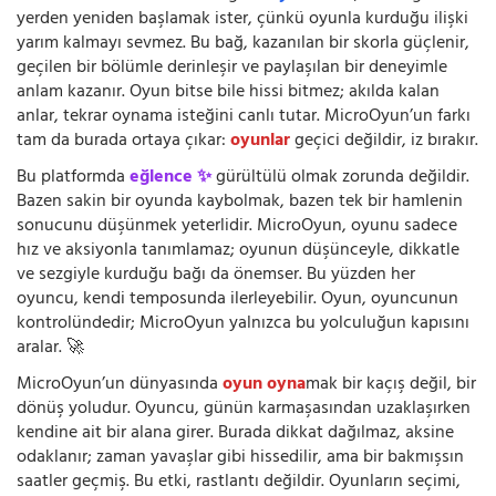
yerden yeniden başlamak ister, çünkü oyunla kurduğu ilişki
yarım kalmayı sevmez. Bu bağ, kazanılan bir skorla güçlenir,
geçilen bir bölümle derinleşir ve paylaşılan bir deneyimle
anlam kazanır. Oyun bitse bile hissi bitmez; akılda kalan
anlar, tekrar oynama isteğini canlı tutar. MicroOyun’un farkı
tam da burada ortaya çıkar:
oyunlar
geçici değildir, iz bırakır.
Bu platformda
eğlence ✨
gürültülü olmak zorunda değildir.
Bazen sakin bir oyunda kaybolmak, bazen tek bir hamlenin
sonucunu düşünmek yeterlidir. MicroOyun, oyunu sadece
hız ve aksiyonla tanımlamaz; oyunun düşünceyle, dikkatle
ve sezgiyle kurduğu bağı da önemser. Bu yüzden her
oyuncu, kendi temposunda ilerleyebilir. Oyun, oyuncunun
kontrolündedir; MicroOyun yalnızca bu yolculuğun kapısını
aralar. 🚀
MicroOyun’un dünyasında
oyun oyna
mak bir kaçış değil, bir
dönüş yoludur. Oyuncu, günün karmaşasından uzaklaşırken
kendine ait bir alana girer. Burada dikkat dağılmaz, aksine
odaklanır; zaman yavaşlar gibi hissedilir, ama bir bakmışsın
saatler geçmiş. Bu etki, rastlantı değildir. Oyunların seçimi,