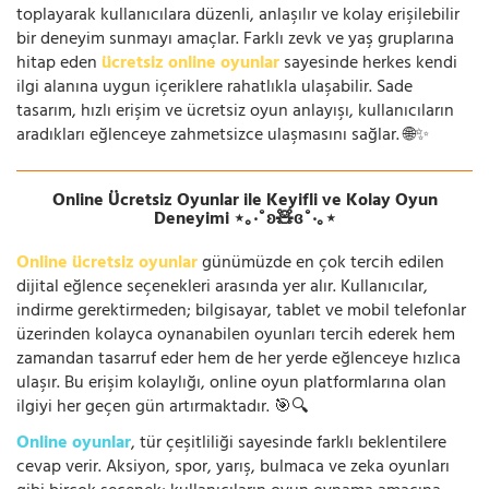
toplayarak kullanıcılara düzenli, anlaşılır ve kolay erişilebilir
bir deneyim sunmayı amaçlar. Farklı zevk ve yaş gruplarına
hitap eden
ücretsiz online oyunlar
sayesinde herkes kendi
ilgi alanına uygun içeriklere rahatlıkla ulaşabilir. Sade
tasarım, hızlı erişim ve ücretsiz oyun anlayışı, kullanıcıların
aradıkları eğlenceye zahmetsizce ulaşmasını sağlar. 🌐✨
Online Ücretsiz Oyunlar ile Keyifli ve Kolay Oyun
Deneyimi ⋆｡‧˚ʚ🧸ɞ˚‧｡⋆
Online ücretsiz oyunlar
günümüzde en çok tercih edilen
dijital eğlence seçenekleri arasında yer alır. Kullanıcılar,
indirme gerektirmeden; bilgisayar, tablet ve mobil telefonlar
üzerinden kolayca oynanabilen oyunları tercih ederek hem
zamandan tasarruf eder hem de her yerde eğlenceye hızlıca
ulaşır. Bu erişim kolaylığı, online oyun platformlarına olan
ilgiyi her geçen gün artırmaktadır. 🎯🔍
Online oyunlar
, tür çeşitliliği sayesinde farklı beklentilere
cevap verir. Aksiyon, spor, yarış, bulmaca ve zeka oyunları