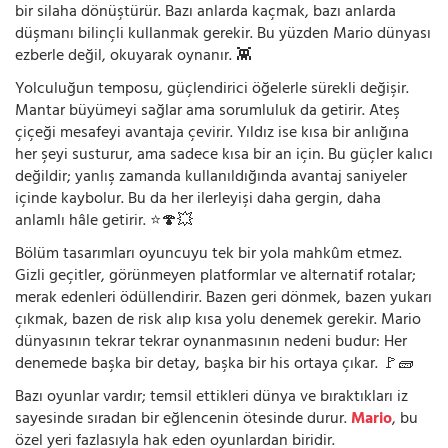
bir silaha dönüştürür. Bazı anlarda kaçmak, bazı anlarda
düşmanı bilinçli kullanmak gerekir. Bu yüzden Mario dünyası
ezberle değil, okuyarak oynanır. 👾
Yolculuğun temposu, güçlendirici öğelerle sürekli değişir.
Mantar büyümeyi sağlar ama sorumluluk da getirir. Ateş
çiçeği mesafeyi avantaja çevirir. Yıldız ise kısa bir anlığına
her şeyi susturur, ama sadece kısa bir an için. Bu güçler kalıcı
değildir; yanlış zamanda kullanıldığında avantaj saniyeler
içinde kaybolur. Bu da her ilerleyişi daha gergin, daha
anlamlı hâle getirir. ⭐🍄💥
Bölüm tasarımları oyuncuyu tek bir yola mahkûm etmez.
Gizli geçitler, görünmeyen platformlar ve alternatif rotalar;
merak edenleri ödüllendirir. Bazen geri dönmek, bazen yukarı
çıkmak, bazen de risk alıp kısa yolu denemek gerekir. Mario
dünyasının tekrar tekrar oynanmasının nedeni budur: Her
denemede başka bir detay, başka bir his ortaya çıkar. 🚩🧱
Bazı oyunlar vardır; temsil ettikleri dünya ve bıraktıkları iz
sayesinde sıradan bir eğlencenin ötesinde durur.
Mario
, bu
özel yeri fazlasıyla hak eden oyunlardan biridir.