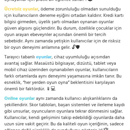
Ücretsiz oyunlar
, ödeme zorunluluğu olmadan sunulduğu
için kullanıcıların deneme eşiğini ortadan kaldırır. Kredi kartı
bilgisi girmeden, üyelik şartı olmadan oynanan oyunlar
güven algısını güçlendirir. Bu durum, özellikle çocuklar için
oyun arayan ebeveynler açısından önemli bir tercih
sebebidir. Aynı zamanda yetişkin kullanıcılar için de risksiz
bir oyun deneyimi anlamına gelir. 🔓🛡️
Tarayıcı tabanlı
oyunlar
, cihaz uyumluluğu açısından
avantaj sağlar. Masaüstü bilgisayar, dizüstü, tablet veya
mobil cihaz üzerinden oynanabilen oyunlar, kullanıcıların
farklı ortamlarda aynı deneyimi yaşamasına imkân tanır. Bu
esneklik, “her yerden oyun oyna” beklentisini karşılayan
önemli bir faktördür. 📱💻
Online oyunlar
aynı zamanda kullanıcı alışkanlıklarını da
şekillendirir. Skor tabloları, başarı sistemleri ve ilerleme kaydı
gibi unsurlar, oyuncuların oyunlara tekrar dönmesini sağlar.
Kullanıcılar, kendi gelişimini takip edebildiği oyunlarda daha
uzun süre vakit geçirir. Bu da kaliteli oyun içeriğinin, sadece