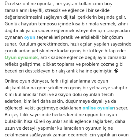
Ücretsiz online oyunlar, her yaştan kullanıcının boş
zamanlarını keyifli, stressiz ve eğlenceli bir şekilde
değerlendirmesini sağlayan dijital içeriklerin başında gelir.
Günlük hayatın temposu içinde kısa bir mola vermek, zihni
dağıtmak ya da sadece eğlenmek isteyenler için tarayıcıdan
oynanan
oyun
seçenekleri pratik ve erişilebilir bir çözüm
sunar. Kurulum gerektirmeden, hızlı açılan yapıları sayesinde
çocuklardan yetişkinlere kadar geniş bir kitleye hitap eder.
Oyun oynamak
, artık sadece eğlence değil; aynı zamanda
refleks geliştirme, dikkat toplama ve problem çözme gibi
becerileri destekleyen bir alışkanlık haline gelmiştir. 🧠
Online oyun dünyası, farklı ilgi alanlarına ve oyun
alışkanlıklarına göre şekillenen geniş bir yelpazeye sahiptir.
Kimi kullanıcılar hızlı ve aksiyon dolu oyunları tercih
ederken, kimileri daha sakin, düşünmeye dayalı ya da
eğlenceli vakit geçirmeye odaklanan
online oyunlar
ı seçer.
Bu çeşitlilik sayesinde herkes kendine uygun bir oyun
bulabilir. Kısa süreli oyunlar anlık eğlence sağlarken, daha
uzun ve detaylı yapımlar kullanıcıların oyunun içine
çekilmesini sağlayarak zaman geçirmek için yaptıkları oyun