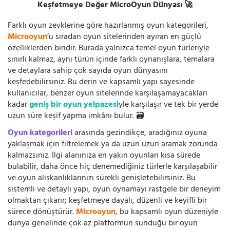
Keşfetmeye Değer MicroOyun Dünyası 🚀
Farklı oyun zevklerine göre hazırlanmış oyun kategorileri,
Microoyun
’u sıradan oyun sitelerinden ayıran en güçlü
özelliklerden biridir. Burada yalnızca temel oyun türleriyle
sınırlı kalmaz, aynı türün içinde farklı oynanışlara, temalara
ve detaylara sahip çok sayıda oyun dünyasını
keşfedebilirsiniz. Bu derin ve kapsamlı yapı sayesinde
kullanıcılar, benzer oyun sitelerinde karşılaşamayacakları
kadar
geniş bir oyun yelpazesi
yle karşılaşır ve tek bir yerde
uzun süre keşif yapma imkânı bulur. 🗃️
Oyun kategorileri
arasında gezindikçe, aradığınız oyuna
yaklaşmak için filtrelemek ya da uzun uzun aramak zorunda
kalmazsınız. İlgi alanınıza en yakın oyunları kısa sürede
bulabilir, daha önce hiç denemediğiniz türlerle karşılaşabilir
ve oyun alışkanlıklarınızı sürekli genişletebilirsiniz. Bu
sistemli ve detaylı yapı, oyun oynamayı rastgele bir deneyim
olmaktan çıkarır; keşfetmeye dayalı, düzenli ve keyifli bir
sürece dönüştürür.
Microoyun
, bu kapsamlı oyun düzeniyle
dünya genelinde çok az platformun sunduğu bir oyun