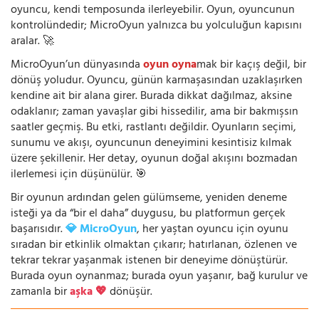
oyuncu, kendi temposunda ilerleyebilir. Oyun, oyuncunun
kontrolündedir; MicroOyun yalnızca bu yolculuğun kapısını
aralar. 🚀
MicroOyun’un dünyasında
oyun oyna
mak bir kaçış değil, bir
dönüş yoludur. Oyuncu, günün karmaşasından uzaklaşırken
kendine ait bir alana girer. Burada dikkat dağılmaz, aksine
odaklanır; zaman yavaşlar gibi hissedilir, ama bir bakmışsın
saatler geçmiş. Bu etki, rastlantı değildir. Oyunların seçimi,
sunumu ve akışı, oyuncunun deneyimini kesintisiz kılmak
üzere şekillenir. Her detay, oyunun doğal akışını bozmadan
ilerlemesi için düşünülür. 🎯
Bir oyunun ardından gelen gülümseme, yeniden deneme
isteği ya da “bir el daha” duygusu, bu platformun gerçek
başarısıdır.
💎 MicroOyun
, her yaştan oyuncu için oyunu
sıradan bir etkinlik olmaktan çıkarır; hatırlanan, özlenen ve
tekrar tekrar yaşanmak istenen bir deneyime dönüştürür.
Burada oyun oynanmaz; burada oyun yaşanır, bağ kurulur ve
zamanla bir
aşka 💖
dönüşür.