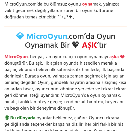
MicroOyun.com’da bu ölümsüz oyunu
oyna
mak, yalnızca
vakit geçirmek değil; yıllardır süren bir oyun kültürüne
doğrudan temas etmektir. ⁺˚⋆｡°🍄₊
💎 MicroOyun
.com’da Oyun
Oynamak Bir 💖
AŞK
’tır
MicroOyun
, her yaştan oyuncu için oyun oynamayı
aşka ❤️
dönüştürür. Bu aşk, ilk açılan oyunda hissedilen merakla
başlar; ekranda beliren ilk sahnede, ilk hamlede, ilk başarıda
derinleşir. Burada oyun, yalnızca zaman geçirmek için açılan
bir araç değildir. Oyun, gündelik hayatın arasına sıkışmış kısa
anlardan taşar, oyuncunun zihninde yer eder ve tekrar tekrar
geri dönme isteği uyandırır. MicroOyun’da oyun oynamak,
bir alışkanlıktan öteye geçer; kendine ait bir ritmi, heyecanı
ve bağı olan bir deneyime dönüşür.
🌍 Bu dünyada
oyunlar beklemez, çağırır. Oyuncu ekrana
geldiği anda seçenekler karşısına dizilir; her biri farklı bir his,