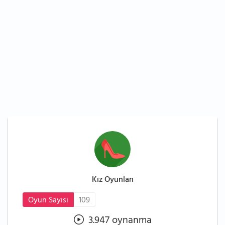
Kız Oyunları
Oyun Sayısı
109
3.947 oynanma