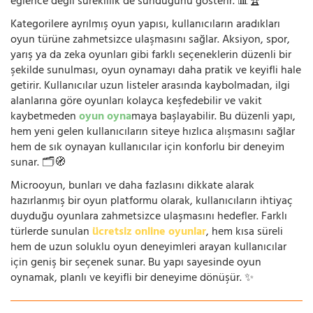
eğlence değil süreklilik de sunduğunu gösterir. 📊🏆
Kategorilere ayrılmış oyun yapısı, kullanıcıların aradıkları
oyun türüne zahmetsizce ulaşmasını sağlar. Aksiyon, spor,
yarış ya da zeka oyunları gibi farklı seçeneklerin düzenli bir
şekilde sunulması, oyun oynamayı daha pratik ve keyifli hale
getirir. Kullanıcılar uzun listeler arasında kaybolmadan, ilgi
alanlarına göre oyunları kolayca keşfedebilir ve vakit
kaybetmeden
oyun oyna
maya başlayabilir. Bu düzenli yapı,
hem yeni gelen kullanıcıların siteye hızlıca alışmasını sağlar
hem de sık oynayan kullanıcılar için konforlu bir deneyim
sunar. 🗂️🧭
Microoyun, bunları ve daha fazlasını dikkate alarak
hazırlanmış bir oyun platformu olarak, kullanıcıların ihtiyaç
duyduğu oyunlara zahmetsizce ulaşmasını hedefler. Farklı
türlerde sunulan
ücretsiz online oyunlar
, hem kısa süreli
hem de uzun soluklu oyun deneyimleri arayan kullanıcılar
için geniş bir seçenek sunar. Bu yapı sayesinde oyun
oynamak, planlı ve keyifli bir deneyime dönüşür. ✨