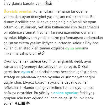
arayışlarına karşılık verir. ⏱️🕹️
Ücretsiz oyunlar
, kullanıcıların herhangi bir ödeme
yapmadan oyun deneyimi yaşamasını mümkün kılar. Bu
durum özellikle çocuklar ve gençler için güvenli bir oyun
ortamı oluştururken, yetişkin kullanıcılar için de zahmetsiz
bir eğlence alternatifi sunar. Tarayıcı üzerinden oynanan
oyunlar, bilgisayarın ya da cihazın performansını zorlamadan
çalışır ve ekstra yazılım ihtiyacını ortadan kaldırır. Böylece
kullanıcılar istedikleri zaman özgürce
oyun oyna
ma
imkanına sahip olur. 💻🔓
Oyun oynamak sadece keyifli bir alışkanlık değil, aynı
zamanda öğrenmeyi destekleyen bir süreçtir. Dikkat
gerektiren
oyun
türleri odaklanma becerisini geliştirirken,
strateji ve planlama içeren oyunlar düşünme yeteneğini
güçlendirir. El–göz koordinasyonuna dayalı oyunlar
refleksleri hızlandırır, bilgi ve kelime temelli oyunlar ise
hafızayı destekler. Bu yönüyle
online oyunlar
, farklı yaş
grupları için hem eğlendirici hem de geliştirici bir içerik
sunar. 👩🏻‍🏫📚