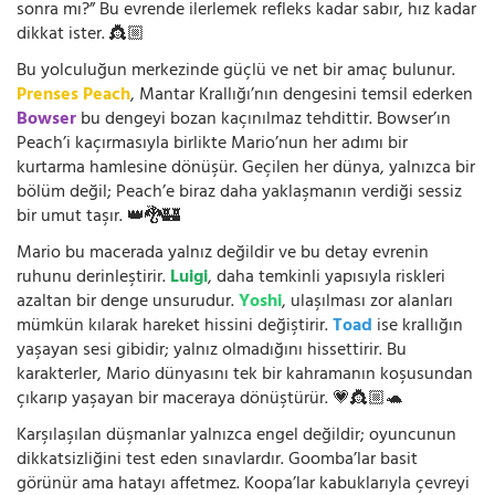
sonra mı?” Bu evrende ilerlemek refleks kadar sabır, hız kadar
dikkat ister. 👸🏼
Bu yolculuğun merkezinde güçlü ve net bir amaç bulunur.
Prenses Peach
, Mantar Krallığı’nın dengesini temsil ederken
Bowser
bu dengeyi bozan kaçınılmaz tehdittir. Bowser’ın
Peach’i kaçırmasıyla birlikte Mario’nun her adımı bir
kurtarma hamlesine dönüşür. Geçilen her dünya, yalnızca bir
bölüm değil; Peach’e biraz daha yaklaşmanın verdiği sessiz
bir umut taşır. 👑🐉🏰
Mario bu macerada yalnız değildir ve bu detay evrenin
ruhunu derinleştirir.
Luigi
, daha temkinli yapısıyla riskleri
azaltan bir denge unsurudur.
Yoshi
, ulaşılması zor alanları
mümkün kılarak hareket hissini değiştirir.
Toad
ise krallığın
yaşayan sesi gibidir; yalnız olmadığını hissettirir. Bu
karakterler, Mario dünyasını tek bir kahramanın koşusundan
çıkarıp yaşayan bir maceraya dönüştürür. 💗👸🏼🐢
Karşılaşılan düşmanlar yalnızca engel değildir; oyuncunun
dikkatsizliğini test eden sınavlardır. Goomba’lar basit
görünür ama hatayı affetmez. Koopa’lar kabuklarıyla çevreyi