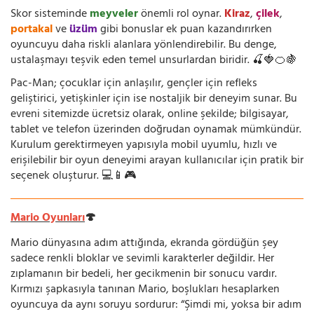
Skor sisteminde
meyveler
önemli rol oynar.
Kiraz
,
çilek
,
portakal
ve
üzüm
gibi bonuslar ek puan kazandırırken
oyuncuyu daha riskli alanlara yönlendirebilir. Bu denge,
ustalaşmayı teşvik eden temel unsurlardan biridir. 🍒🍓🍊🍇
Pac-Man; çocuklar için anlaşılır, gençler için refleks
geliştirici, yetişkinler için ise nostaljik bir deneyim sunar. Bu
evreni sitemizde ücretsiz olarak, online şekilde; bilgisayar,
tablet ve telefon üzerinden doğrudan oynamak mümkündür.
Kurulum gerektirmeyen yapısıyla mobil uyumlu, hızlı ve
erişilebilir bir oyun deneyimi arayan kullanıcılar için pratik bir
seçenek oluşturur. 💻📱🎮
Mario Oyunları
🍄
Mario dünyasına adım attığında, ekranda gördüğün şey
sadece renkli bloklar ve sevimli karakterler değildir. Her
zıplamanın bir bedeli, her gecikmenin bir sonucu vardır.
Kırmızı şapkasıyla tanınan Mario, boşlukları hesaplarken
oyuncuya da aynı soruyu sordurur: “Şimdi mi, yoksa bir adım