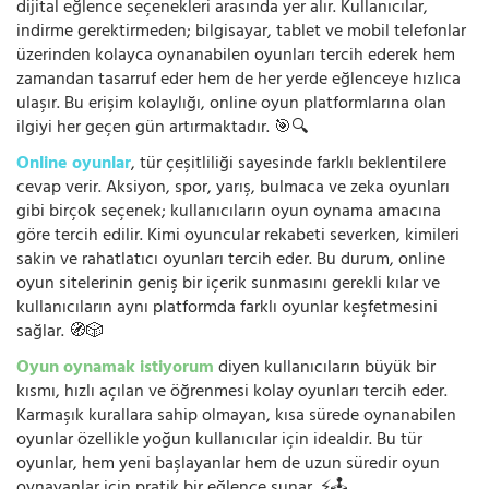
dijital eğlence seçenekleri arasında yer alır. Kullanıcılar,
indirme gerektirmeden; bilgisayar, tablet ve mobil telefonlar
üzerinden kolayca oynanabilen oyunları tercih ederek hem
zamandan tasarruf eder hem de her yerde eğlenceye hızlıca
ulaşır. Bu erişim kolaylığı, online oyun platformlarına olan
ilgiyi her geçen gün artırmaktadır. 🎯🔍
Online oyunlar
, tür çeşitliliği sayesinde farklı beklentilere
cevap verir. Aksiyon, spor, yarış, bulmaca ve zeka oyunları
gibi birçok seçenek; kullanıcıların oyun oynama amacına
göre tercih edilir. Kimi oyuncular rekabeti severken, kimileri
sakin ve rahatlatıcı oyunları tercih eder. Bu durum, online
oyun sitelerinin geniş bir içerik sunmasını gerekli kılar ve
kullanıcıların aynı platformda farklı oyunlar keşfetmesini
sağlar. 🧭🎲
Oyun oynamak istiyorum
diyen kullanıcıların büyük bir
kısmı, hızlı açılan ve öğrenmesi kolay oyunları tercih eder.
Karmaşık kurallara sahip olmayan, kısa sürede oynanabilen
oyunlar özellikle yoğun kullanıcılar için idealdir. Bu tür
oyunlar, hem yeni başlayanlar hem de uzun süredir oyun
oynayanlar için pratik bir eğlence sunar. ⚡🕹️