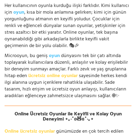
Her kullanıcının oyunla kurduğu ilişki farklıdır. Kimi kullanıcı
için
oyun
, kısa bir mola anlamına gelirken; kimi için günün
yorgunluğunu atmanın en keyifli yoludur. Çocuklar için
renkli ve eğlenceli dünyalar sunan oyunlar, yetişkinler için
stres azaltıcı bir etki yaratır. Online oyunlar, tek başına
oynanabildiği gibi arkadaşlarla birlikte keyifli vakit
geçirmenin de bir yolu olabilir. 🎭🎉
Microoyun, bu geniş
oyun
dünyasını tek bir çatı altında
toplayarak kullanıcılara düzenli, anlaşılır ve kolay erişilebilir
bir deneyim sunmayı amaçlar. Farklı zevk ve yaş gruplarına
hitap eden
ücretsiz online oyunlar
sayesinde herkes kendi
ilgi alanına uygun içeriklere rahatlıkla ulaşabilir. Sade
tasarım, hızlı erişim ve ücretsiz oyun anlayışı, kullanıcıların
aradıkları eğlenceye zahmetsizce ulaşmasını sağlar. 🌐✨
Online Ücretsiz Oyunlar ile Keyifli ve Kolay Oyun
Deneyimi ⋆｡‧˚ʚ🧸ɞ˚‧｡⋆
Online ücretsiz oyunlar
günümüzde en çok tercih edilen