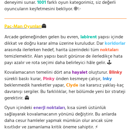
deneyimi sunar.
1001
farklı oyun kategorimiz, siz değerli
oyuncuların keşfetmesini bekliyor. 🌐✨
Pac-Man Oyunları
👻
Arcade geleneğinden gelen bu evren,
labirent
yapısı içinde
dikkat ve doğru karar alma üzerine kuruludur. Dar
koridorlar
arasında ilerlerken hedef, harita üzerindeki tüm
noktaları
temizlemektir. Alan yapısı basit görünse de ilerledikçe hata
payı azalır ve rota seçimi daha belirleyici hâle gelir. 🕹️
Kovalamacanın temelini dört ana
hayalet
oluşturur.
Blinky
sürekli baskı kurar,
Pinky
önden kesmeye çalışır,
Inky
beklenmedik hareketler yapar,
Clyde
ise kararsız yaklaş-kaç
davranışı sergiler. Bu farklılıklar, her bölümde yeni bir strateji
gerektirir. 👻
Oyun içindeki
enerji noktaları
, kısa süreli üstünlük
sağlayarak kovalamacanın yönünü değiştirir. Bu anlarda
daha cesur hamleler yapmak mümkün olur ancak süre
kısıtlıdır ve zamanlama kritik öneme sahiptir. ⚡