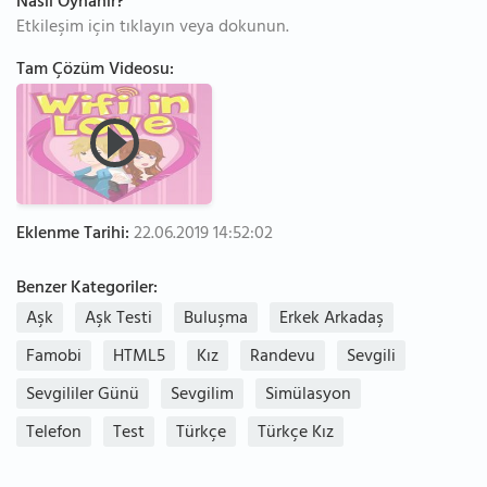
Nasıl Oynanır?
Etkileşim için tıklayın veya dokunun.
Tam Çözüm Videosu:
Eklenme Tarihi:
22.06.2019 14:52:02
Benzer Kategoriler:
Aşk
Aşk Testi
Buluşma
Erkek Arkadaş
Famobi
HTML5
Kız
Randevu
Sevgili
Sevgililer Günü
Sevgilim
Simülasyon
Telefon
Test
Türkçe
Türkçe Kız