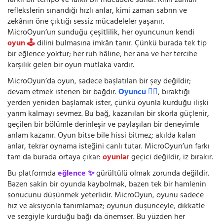
farklı bir tempo ve farklı bir mücadele sunar. Kimi zaman
reflekslerin sınandığı hızlı anlar, kimi zaman sabrın ve
zekânın öne çıktığı sessiz mücadeleler yaşanır.
MicroOyun’un sunduğu çeşitlilik, her oyuncunun kendi
oyun 🕹️
dilini bulmasına imkân tanır. Çünkü burada tek tip
bir eğlence yoktur; her ruh hâline, her ana ve her tercihe
karşılık gelen bir oyun mutlaka vardır.
MicroOyun’da oyun, sadece başlatılan bir şey değildir;
devam etmek istenen bir bağdır.
Oyuncu 🧍‍♂️
, bıraktığı
yerden yeniden başlamak ister, çünkü oyunla kurduğu ilişki
yarım kalmayı sevmez. Bu bağ, kazanılan bir skorla güçlenir,
geçilen bir bölümle derinleşir ve paylaşılan bir deneyimle
anlam kazanır. Oyun bitse bile hissi bitmez; akılda kalan
anlar, tekrar oynama isteğini canlı tutar. MicroOyun’un farkı
tam da burada ortaya çıkar:
oyunlar
geçici değildir, iz bırakır.
Bu platformda
eğlence ✨
gürültülü olmak zorunda değildir.
Bazen sakin bir oyunda kaybolmak, bazen tek bir hamlenin
sonucunu düşünmek yeterlidir. MicroOyun, oyunu sadece
hız ve aksiyonla tanımlamaz; oyunun düşünceyle, dikkatle
ve sezgiyle kurduğu bağı da önemser. Bu yüzden her