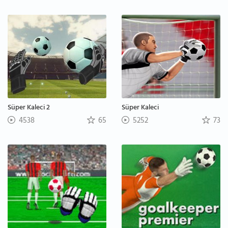
Süper Kaleci 2
Süper Kaleci
4538
65
5252
73