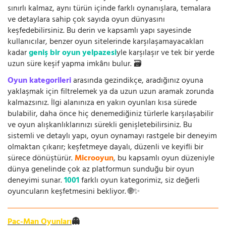
sınırlı kalmaz, aynı türün içinde farklı oynanışlara, temalara
ve detaylara sahip çok sayıda oyun dünyasını
keşfedebilirsiniz. Bu derin ve kapsamlı yapı sayesinde
kullanıcılar, benzer oyun sitelerinde karşılaşamayacakları
kadar
geniş bir oyun yelpazesi
yle karşılaşır ve tek bir yerde
uzun süre keşif yapma imkânı bulur. 🗃️
Oyun kategorileri
arasında gezindikçe, aradığınız oyuna
yaklaşmak için filtrelemek ya da uzun uzun aramak zorunda
kalmazsınız. İlgi alanınıza en yakın oyunları kısa sürede
bulabilir, daha önce hiç denemediğiniz türlerle karşılaşabilir
ve oyun alışkanlıklarınızı sürekli genişletebilirsiniz. Bu
sistemli ve detaylı yapı, oyun oynamayı rastgele bir deneyim
olmaktan çıkarır; keşfetmeye dayalı, düzenli ve keyifli bir
sürece dönüştürür.
Microoyun
, bu kapsamlı oyun düzeniyle
dünya genelinde çok az platformun sunduğu bir oyun
deneyimi sunar.
1001
farklı oyun kategorimiz, siz değerli
oyuncuların keşfetmesini bekliyor. 🌐✨
Pac-Man Oyunları
👻