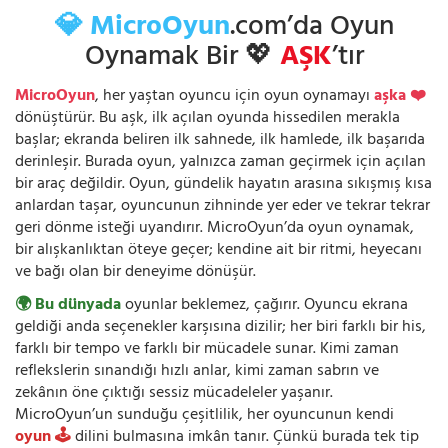
💎 MicroOyun
.com’da Oyun
Oynamak Bir 💖
AŞK
’tır
MicroOyun
, her yaştan oyuncu için oyun oynamayı
aşka ❤️
dönüştürür. Bu aşk, ilk açılan oyunda hissedilen merakla
başlar; ekranda beliren ilk sahnede, ilk hamlede, ilk başarıda
derinleşir. Burada oyun, yalnızca zaman geçirmek için açılan
bir araç değildir. Oyun, gündelik hayatın arasına sıkışmış kısa
anlardan taşar, oyuncunun zihninde yer eder ve tekrar tekrar
geri dönme isteği uyandırır. MicroOyun’da oyun oynamak,
bir alışkanlıktan öteye geçer; kendine ait bir ritmi, heyecanı
ve bağı olan bir deneyime dönüşür.
🌍 Bu dünyada
oyunlar beklemez, çağırır. Oyuncu ekrana
geldiği anda seçenekler karşısına dizilir; her biri farklı bir his,
farklı bir tempo ve farklı bir mücadele sunar. Kimi zaman
reflekslerin sınandığı hızlı anlar, kimi zaman sabrın ve
zekânın öne çıktığı sessiz mücadeleler yaşanır.
MicroOyun’un sunduğu çeşitlilik, her oyuncunun kendi
oyun 🕹️
dilini bulmasına imkân tanır. Çünkü burada tek tip