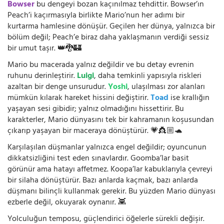
Bowser
bu dengeyi bozan kaçınılmaz tehdittir. Bowser’ın
Peach’i kaçırmasıyla birlikte Mario’nun her adımı bir
kurtarma hamlesine dönüşür. Geçilen her dünya, yalnızca bir
bölüm değil; Peach’e biraz daha yaklaşmanın verdiği sessiz
bir umut taşır. 👑🐉🏰
Mario bu macerada yalnız değildir ve bu detay evrenin
ruhunu derinleştirir.
Luigi
, daha temkinli yapısıyla riskleri
azaltan bir denge unsurudur.
Yoshi
, ulaşılması zor alanları
mümkün kılarak hareket hissini değiştirir.
Toad
ise krallığın
yaşayan sesi gibidir; yalnız olmadığını hissettirir. Bu
karakterler, Mario dünyasını tek bir kahramanın koşusundan
çıkarıp yaşayan bir maceraya dönüştürür. 💗👸🏼🐢
Karşılaşılan düşmanlar yalnızca engel değildir; oyuncunun
dikkatsizliğini test eden sınavlardır. Goomba’lar basit
görünür ama hatayı affetmez. Koopa’lar kabuklarıyla çevreyi
bir silaha dönüştürür. Bazı anlarda kaçmak, bazı anlarda
düşmanı bilinçli kullanmak gerekir. Bu yüzden Mario dünyası
ezberle değil, okuyarak oynanır. 👾
Yolculuğun temposu, güçlendirici öğelerle sürekli değişir.