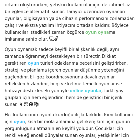
ortamı oluştururken, yetişkin kullanıcılar için de zahmetsiz
bir eğlence alternatifi sunar. Tarayıcı üzerinden oynanan
oyunlar, bilgisayarın ya da cihazın performansını zorlamadan
çalışır ve ekstra yazılım ihtiyacını ortadan kaldırır. Böylece
kullanıcılar istedikleri zaman özgürce
oyun oyna
ma
imkanına sahip olur. 💻🔓
Oyun oynamak sadece keyifli bir alışkanlık değil, aynı
zamanda öğrenmeyi destekleyen bir süreçtir. Dikkat
gerektiren
oyun
türleri odaklanma becerisini geliştirirken,
strateji ve planlama içeren oyunlar düşünme yeteneğini
güçlendirir. El–göz koordinasyonuna dayalı oyunlar
refleksleri hızlandırır, bilgi ve kelime temelli oyunlar ise
hafızayı destekler. Bu yönüyle
online oyunlar
, farklı yaş
grupları için hem eğlendirici hem de geliştirici bir içerik
sunar. 👩🏻‍🏫📚
Her kullanıcının oyunla kurduğu ilişki farklıdır. Kimi kullanıcı
için
oyun
, kısa bir mola anlamına gelirken; kimi için günün
yorgunluğunu atmanın en keyifli yoludur. Çocuklar için
renkli ve eğlenceli dünyalar sunan oyunlar, yetişkinler için