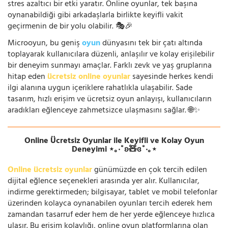
stres azaltıcı bir etki yaratır. Online oyunlar, tek başına
oynanabildiği gibi arkadaşlarla birlikte keyifli vakit
geçirmenin de bir yolu olabilir. 🎭🎉
Microoyun, bu geniş
oyun
dünyasını tek bir çatı altında
toplayarak kullanıcılara düzenli, anlaşılır ve kolay erişilebilir
bir deneyim sunmayı amaçlar. Farklı zevk ve yaş gruplarına
hitap eden
ücretsiz online oyunlar
sayesinde herkes kendi
ilgi alanına uygun içeriklere rahatlıkla ulaşabilir. Sade
tasarım, hızlı erişim ve ücretsiz oyun anlayışı, kullanıcıların
aradıkları eğlenceye zahmetsizce ulaşmasını sağlar. 🌐✨
Online Ücretsiz Oyunlar ile Keyifli ve Kolay Oyun
Deneyimi ⋆｡‧˚ʚ🧸ɞ˚‧｡⋆
Online ücretsiz oyunlar
günümüzde en çok tercih edilen
dijital eğlence seçenekleri arasında yer alır. Kullanıcılar,
indirme gerektirmeden; bilgisayar, tablet ve mobil telefonlar
üzerinden kolayca oynanabilen oyunları tercih ederek hem
zamandan tasarruf eder hem de her yerde eğlenceye hızlıca
ulaşır. Bu erişim kolaylığı, online oyun platformlarına olan