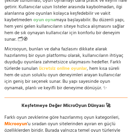
şekilde sunulması, oyun oynamayı daha pratik ve keyifli hale
getirir. Kullanıcılar uzun listeler arasında kaybolmadan, ilgi
alanlarına göre oyunları kolayca keşfedebilir ve vakit
kaybetmeden
oyun oyna
maya başlayabilir. Bu düzenli yapı,
hem yeni gelen kullanıcıların siteye hızlıca alışmasını sağlar
hem de sık oynayan kullanıcılar için konforlu bir deneyim
sunar. 🗂️🧭
Microoyun, bunları ve daha fazlasını dikkate alarak
hazırlanmış bir oyun platformu olarak, kullanıcıların ihtiyaç
duyduğu oyunlara zahmetsizce ulaşmasını hedefler. Farklı
türlerde sunulan
ücretsiz online oyunlar
, hem kısa süreli
hem de uzun soluklu oyun deneyimleri arayan kullanıcılar
için geniş bir seçenek sunar. Bu yapı sayesinde oyun
oynamak, planlı ve keyifli bir deneyime dönüşür. ✨
Keşfetmeye Değer MicroOyun Dünyası 🚀
Farklı oyun zevklerine göre hazırlanmış oyun kategorileri,
Microoyun
’u sıradan oyun sitelerinden ayıran en güçlü
özelliklerden biridir. Burada yalnızca temel oyun türleriyle