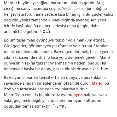
Mantar büyümeyi sağlar ama sorumluluk da getirir. Ateş
çiçeği mesafeyi avantaja çevirir. Yıldız ise kısa bir anlığına
her şeyi susturur, ama sadece kısa bir an için. Bu güçler kalıcı
değildir; yanlış zamanda kullanıldığında avantaj saniyeler
içinde kaybolur. Bu da her ilerleyişi daha gergin, daha
anlamlı hâle getirir. ⭐🍄💥
Bölüm tasarımları oyuncuyu tek bir yola mahkûm etmez.
Gizli geçitler, görünmeyen platformlar ve alternatif rotalar;
merak edenleri ödüllendirir. Bazen geri dönmek, bazen yukarı
çıkmak, bazen de risk alıp kısa yolu denemek gerekir. Mario
dünyasının tekrar tekrar oynanmasının nedeni budur: Her
denemede başka bir detay, başka bir his ortaya çıkar. 🚩🧱
Bazı oyunlar vardır; temsil ettikleri dünya ve bıraktıkları iz
sayesinde sıradan bir eğlencenin ötesinde durur.
Mario
, bu
özel yeri fazlasıyla hak eden oyunlardan biridir.
MicroOyun.com’da bu ölümsüz oyunu
oyna
mak, yalnızca
vakit geçirmek değil; yıllardır süren bir oyun kültürüne
doğrudan temas etmektir. ⁺˚⋆｡°🍄₊