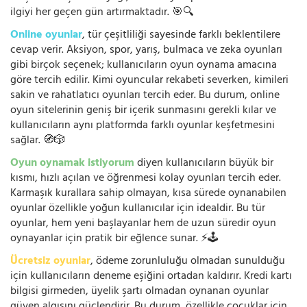
ilgiyi her geçen gün artırmaktadır. 🎯🔍
Online oyunlar
, tür çeşitliliği sayesinde farklı beklentilere
cevap verir. Aksiyon, spor, yarış, bulmaca ve zeka oyunları
gibi birçok seçenek; kullanıcıların oyun oynama amacına
göre tercih edilir. Kimi oyuncular rekabeti severken, kimileri
sakin ve rahatlatıcı oyunları tercih eder. Bu durum, online
oyun sitelerinin geniş bir içerik sunmasını gerekli kılar ve
kullanıcıların aynı platformda farklı oyunlar keşfetmesini
sağlar. 🧭🎲
Oyun oynamak istiyorum
diyen kullanıcıların büyük bir
kısmı, hızlı açılan ve öğrenmesi kolay oyunları tercih eder.
Karmaşık kurallara sahip olmayan, kısa sürede oynanabilen
oyunlar özellikle yoğun kullanıcılar için idealdir. Bu tür
oyunlar, hem yeni başlayanlar hem de uzun süredir oyun
oynayanlar için pratik bir eğlence sunar. ⚡🕹️
Ücretsiz oyunlar
, ödeme zorunluluğu olmadan sunulduğu
için kullanıcıların deneme eşiğini ortadan kaldırır. Kredi kartı
bilgisi girmeden, üyelik şartı olmadan oynanan oyunlar
güven algısını güçlendirir. Bu durum, özellikle çocuklar için