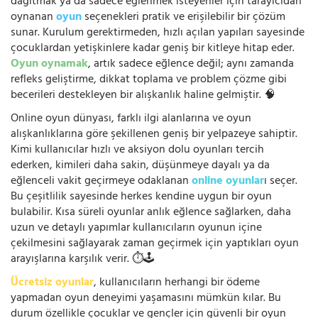
dağıtmak ya da sadece eğlenmek isteyenler için tarayıcıdan
oynanan
oyun
seçenekleri pratik ve erişilebilir bir çözüm
sunar. Kurulum gerektirmeden, hızlı açılan yapıları sayesinde
çocuklardan yetişkinlere kadar geniş bir kitleye hitap eder.
Oyun oynamak
, artık sadece eğlence değil; aynı zamanda
refleks geliştirme, dikkat toplama ve problem çözme gibi
becerileri destekleyen bir alışkanlık haline gelmiştir. 🧠
Online oyun dünyası, farklı ilgi alanlarına ve oyun
alışkanlıklarına göre şekillenen geniş bir yelpazeye sahiptir.
Kimi kullanıcılar hızlı ve aksiyon dolu oyunları tercih
ederken, kimileri daha sakin, düşünmeye dayalı ya da
eğlenceli vakit geçirmeye odaklanan
online oyunlar
ı seçer.
Bu çeşitlilik sayesinde herkes kendine uygun bir oyun
bulabilir. Kısa süreli oyunlar anlık eğlence sağlarken, daha
uzun ve detaylı yapımlar kullanıcıların oyunun içine
çekilmesini sağlayarak zaman geçirmek için yaptıkları oyun
arayışlarına karşılık verir. ⏱️🕹️
Ücretsiz oyunlar
, kullanıcıların herhangi bir ödeme
yapmadan oyun deneyimi yaşamasını mümkün kılar. Bu
durum özellikle çocuklar ve gençler için güvenli bir oyun