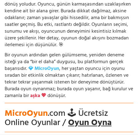
dönüş yoludur. Oyuncu, günün karmaşasından uzaklaşırken
kendine ait bir alana girer. Burada dikkat dağılmaz, aksine
odaklanır; zaman yavaşlar gibi hissedilir, ama bir bakmışsın
saatler geçmiş. Bu etki, rastlantı değildir. Oyunların seçimi,
sunumu ve akışı, oyuncunun deneyimini kesintisiz kılmak
üzere şekillenir. Her detay, oyunun doğal akışını bozmadan
ilerlemesi için düşünülür. 🎯
Bir oyunun ardından gelen gülümseme, yeniden deneme
isteği ya da “bir el daha” duygusu, bu platformun gerçek
başarısıdır.
💎 MicroOyun
, her yaştan oyuncu için oyunu
sıradan bir etkinlik olmaktan çıkarır; hatırlanan, özlenen ve
tekrar tekrar yaşanmak istenen bir deneyime dönüştürür.
Burada oyun oynanmaz; burada oyun yaşanır, bağ kurulur ve
zamanla bir
aşka 💖
dönüşür.
MicroOyun
.com 🕹️ Ücretsiz
Online Oyunlar /
Oyun Oyna