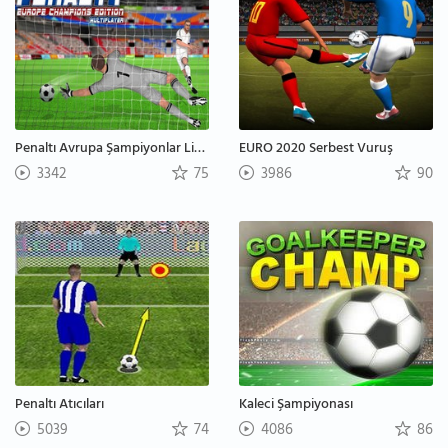
Penaltı Avrupa Şampiyonlar Ligi Çok Oyunculu
EURO 2020 Serbest Vuruş
3342
75
3986
90
Penaltı Atıcıları
Kaleci Şampiyonası
5039
74
4086
86