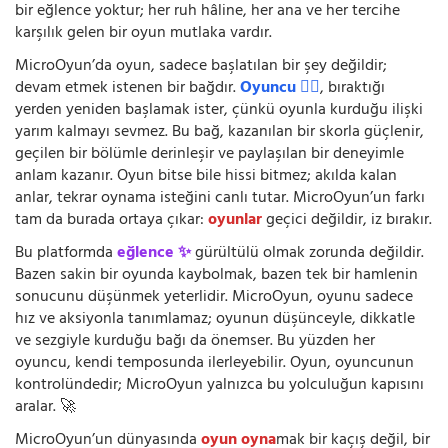
bir eğlence yoktur; her ruh hâline, her ana ve her tercihe
karşılık gelen bir oyun mutlaka vardır.
MicroOyun’da oyun, sadece başlatılan bir şey değildir;
devam etmek istenen bir bağdır.
Oyuncu 🧍‍♂️
, bıraktığı
yerden yeniden başlamak ister, çünkü oyunla kurduğu ilişki
yarım kalmayı sevmez. Bu bağ, kazanılan bir skorla güçlenir,
geçilen bir bölümle derinleşir ve paylaşılan bir deneyimle
anlam kazanır. Oyun bitse bile hissi bitmez; akılda kalan
anlar, tekrar oynama isteğini canlı tutar. MicroOyun’un farkı
tam da burada ortaya çıkar:
oyunlar
geçici değildir, iz bırakır.
Bu platformda
eğlence ✨
gürültülü olmak zorunda değildir.
Bazen sakin bir oyunda kaybolmak, bazen tek bir hamlenin
sonucunu düşünmek yeterlidir. MicroOyun, oyunu sadece
hız ve aksiyonla tanımlamaz; oyunun düşünceyle, dikkatle
ve sezgiyle kurduğu bağı da önemser. Bu yüzden her
oyuncu, kendi temposunda ilerleyebilir. Oyun, oyuncunun
kontrolündedir; MicroOyun yalnızca bu yolculuğun kapısını
aralar. 🚀
MicroOyun’un dünyasında
oyun oyna
mak bir kaçış değil, bir