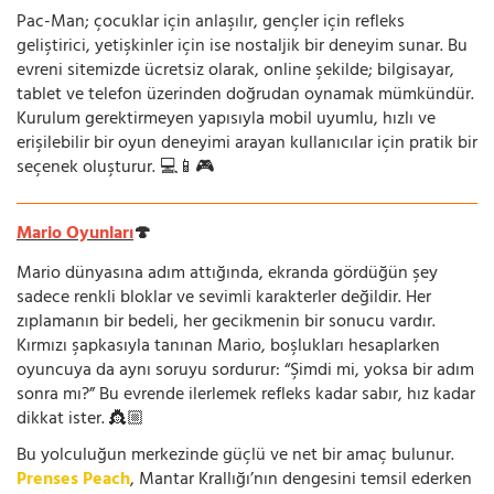
Pac-Man; çocuklar için anlaşılır, gençler için refleks
geliştirici, yetişkinler için ise nostaljik bir deneyim sunar. Bu
evreni sitemizde ücretsiz olarak, online şekilde; bilgisayar,
tablet ve telefon üzerinden doğrudan oynamak mümkündür.
Kurulum gerektirmeyen yapısıyla mobil uyumlu, hızlı ve
erişilebilir bir oyun deneyimi arayan kullanıcılar için pratik bir
seçenek oluşturur. 💻📱🎮
Mario Oyunları
🍄
Mario dünyasına adım attığında, ekranda gördüğün şey
sadece renkli bloklar ve sevimli karakterler değildir. Her
zıplamanın bir bedeli, her gecikmenin bir sonucu vardır.
Kırmızı şapkasıyla tanınan Mario, boşlukları hesaplarken
oyuncuya da aynı soruyu sordurur: “Şimdi mi, yoksa bir adım
sonra mı?” Bu evrende ilerlemek refleks kadar sabır, hız kadar
dikkat ister. 👸🏼
Bu yolculuğun merkezinde güçlü ve net bir amaç bulunur.
Prenses Peach
, Mantar Krallığı’nın dengesini temsil ederken