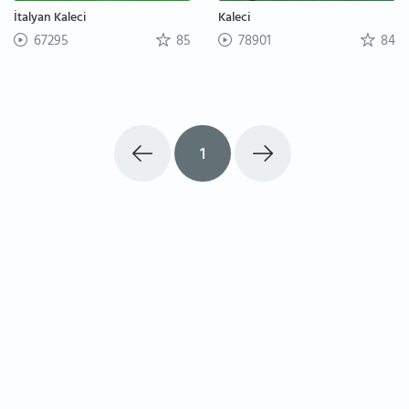
İtalyan Kaleci
Kaleci
67295
85
78901
84
1