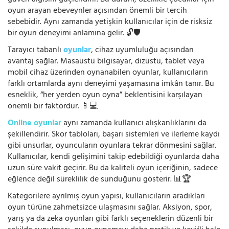
oyun arayan ebeveynler açısından önemli bir tercih
sebebidir. Aynı zamanda yetişkin kullanıcılar için de risksiz
bir oyun deneyimi anlamına gelir. 🔓🛡️
Tarayıcı tabanlı
oyunlar
, cihaz uyumluluğu açısından
avantaj sağlar. Masaüstü bilgisayar, dizüstü, tablet veya
mobil cihaz üzerinden oynanabilen oyunlar, kullanıcıların
farklı ortamlarda aynı deneyimi yaşamasına imkân tanır. Bu
esneklik, “her yerden oyun oyna” beklentisini karşılayan
önemli bir faktördür. 📱💻
Online oyunlar
aynı zamanda kullanıcı alışkanlıklarını da
şekillendirir. Skor tabloları, başarı sistemleri ve ilerleme kaydı
gibi unsurlar, oyuncuların oyunlara tekrar dönmesini sağlar.
Kullanıcılar, kendi gelişimini takip edebildiği oyunlarda daha
uzun süre vakit geçirir. Bu da kaliteli oyun içeriğinin, sadece
eğlence değil süreklilik de sunduğunu gösterir. 📊🏆
Kategorilere ayrılmış oyun yapısı, kullanıcıların aradıkları
oyun türüne zahmetsizce ulaşmasını sağlar. Aksiyon, spor,
yarış ya da zeka oyunları gibi farklı seçeneklerin düzenli bir