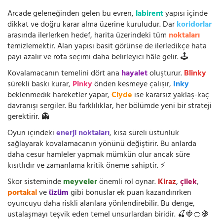
Arcade geleneğinden gelen bu evren,
labirent
yapısı içinde
dikkat ve doğru karar alma üzerine kuruludur. Dar
koridorlar
arasında ilerlerken hedef, harita üzerindeki tüm
noktaları
temizlemektir. Alan yapısı basit görünse de ilerledikçe hata
payı azalır ve rota seçimi daha belirleyici hâle gelir. 🕹️
Kovalamacanın temelini dört ana
hayalet
oluşturur.
Blinky
sürekli baskı kurar,
Pinky
önden kesmeye çalışır,
Inky
beklenmedik hareketler yapar,
Clyde
ise kararsız yaklaş-kaç
davranışı sergiler. Bu farklılıklar, her bölümde yeni bir strateji
gerektirir. 👻
Oyun içindeki
enerji noktaları
, kısa süreli üstünlük
sağlayarak kovalamacanın yönünü değiştirir. Bu anlarda
daha cesur hamleler yapmak mümkün olur ancak süre
kısıtlıdır ve zamanlama kritik öneme sahiptir. ⚡
Skor sisteminde
meyveler
önemli rol oynar.
Kiraz
,
çilek
,
portakal
ve
üzüm
gibi bonuslar ek puan kazandırırken
oyuncuyu daha riskli alanlara yönlendirebilir. Bu denge,
ustalaşmayı teşvik eden temel unsurlardan biridir. 🍒🍓🍊🍇