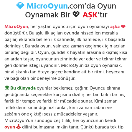
💎 MicroOyun
.com’da Oyun
Oynamak Bir 💖
AŞK
’tır
MicroOyun
, her yaştan oyuncu için oyun oynamayı
aşka ❤️
dönüştürür. Bu aşk, ilk açılan oyunda hissedilen merakla
başlar; ekranda beliren ilk sahnede, ilk hamlede, ilk başarıda
derinleşir. Burada oyun, yalnızca zaman geçirmek için açılan
bir araç değildir. Oyun, gündelik hayatın arasına sıkışmış kısa
anlardan taşar, oyuncunun zihninde yer eder ve tekrar tekrar
geri dönme isteği uyandırır. MicroOyun’da oyun oynamak,
bir alışkanlıktan öteye geçer; kendine ait bir ritmi, heyecanı
ve bağı olan bir deneyime dönüşür.
🌍 Bu dünyada
oyunlar beklemez, çağırır. Oyuncu ekrana
geldiği anda seçenekler karşısına dizilir; her biri farklı bir his,
farklı bir tempo ve farklı bir mücadele sunar. Kimi zaman
reflekslerin sınandığı hızlı anlar, kimi zaman sabrın ve
zekânın öne çıktığı sessiz mücadeleler yaşanır.
MicroOyun’un sunduğu çeşitlilik, her oyuncunun kendi
oyun 🕹️
dilini bulmasına imkân tanır. Çünkü burada tek tip