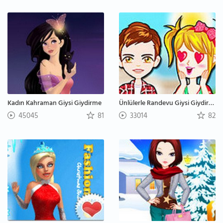
Kadın Kahraman Giysi Giydirme
Ünlülerle Randevu Giysi Giydirme
45045
81
33014
82