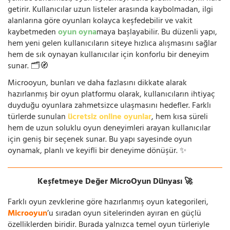
getirir. Kullanıcılar uzun listeler arasında kaybolmadan, ilgi
alanlarına göre oyunları kolayca keşfedebilir ve vakit
kaybetmeden
oyun oyna
maya başlayabilir. Bu düzenli yapı,
hem yeni gelen kullanıcıların siteye hızlıca alışmasını sağlar
hem de sık oynayan kullanıcılar için konforlu bir deneyim
sunar. 🗂️🧭
Microoyun, bunları ve daha fazlasını dikkate alarak
hazırlanmış bir oyun platformu olarak, kullanıcıların ihtiyaç
duyduğu oyunlara zahmetsizce ulaşmasını hedefler. Farklı
türlerde sunulan
ücretsiz online oyunlar
, hem kısa süreli
hem de uzun soluklu oyun deneyimleri arayan kullanıcılar
için geniş bir seçenek sunar. Bu yapı sayesinde oyun
oynamak, planlı ve keyifli bir deneyime dönüşür. ✨
Keşfetmeye Değer MicroOyun Dünyası 🚀
Farklı oyun zevklerine göre hazırlanmış oyun kategorileri,
Microoyun
’u sıradan oyun sitelerinden ayıran en güçlü
özelliklerden biridir. Burada yalnızca temel oyun türleriyle