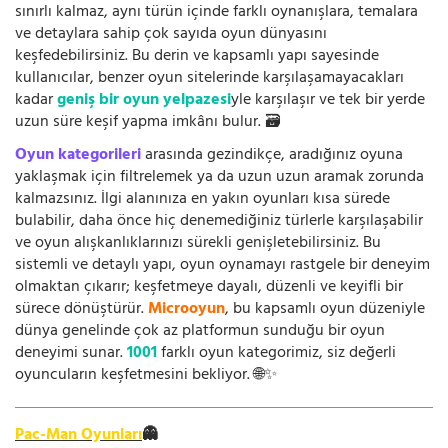
sınırlı kalmaz, aynı türün içinde farklı oynanışlara, temalara
ve detaylara sahip çok sayıda oyun dünyasını
keşfedebilirsiniz. Bu derin ve kapsamlı yapı sayesinde
kullanıcılar, benzer oyun sitelerinde karşılaşamayacakları
kadar
geniş bir oyun yelpazesi
yle karşılaşır ve tek bir yerde
uzun süre keşif yapma imkânı bulur. 🗃️
Oyun kategorileri
arasında gezindikçe, aradığınız oyuna
yaklaşmak için filtrelemek ya da uzun uzun aramak zorunda
kalmazsınız. İlgi alanınıza en yakın oyunları kısa sürede
bulabilir, daha önce hiç denemediğiniz türlerle karşılaşabilir
ve oyun alışkanlıklarınızı sürekli genişletebilirsiniz. Bu
sistemli ve detaylı yapı, oyun oynamayı rastgele bir deneyim
olmaktan çıkarır; keşfetmeye dayalı, düzenli ve keyifli bir
sürece dönüştürür.
Microoyun
, bu kapsamlı oyun düzeniyle
dünya genelinde çok az platformun sunduğu bir oyun
deneyimi sunar.
1001
farklı oyun kategorimiz, siz değerli
oyuncuların keşfetmesini bekliyor. 🌐✨
Pac-Man Oyunları
👻