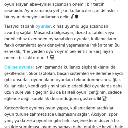
oyun arayan ebeveynler açısından önemli bir tercih
sebebidir. Aynı zamanda yetişkin kullanıcılar için de risksiz
bir oyun deneyimi anlamına gelir. 🔓🛡️
Tarayıcı tabanlı
oyunlar
, cihaz uyumluluğu açısından
avantaj sağlar. Masaüstü bilgisayar, dizüstü, tablet veya
mobil cihaz üzerinden oynanabilen oyunlar, kullanıcıların
farklı ortamlarda aynı deneyimi yaşamasına imkân tanır. Bu
esneklik, “her yerden oyun oyna” beklentisini karşılayan
önemli bir faktördür. 📱💻
Online oyunlar
aynı zamanda kullanıcı alışkanlıklarını da
şekillendirir. Skor tabloları, başarı sistemleri ve ilerleme kaydı
gibi unsurlar, oyuncuların oyunlara tekrar dönmesini sağlar.
Kullanıcılar, kendi gelişimini takip edebildiği oyunlarda daha
uzun süre vakit geçirir. Bu da kaliteli oyun içeriğinin, sadece
eğlence değil süreklilik de sunduğunu gösterir. 📊🏆
Kategorilere ayrılmış oyun yapısı, kullanıcıların aradıkları
oyun türüne zahmetsizce ulaşmasını sağlar. Aksiyon, spor,
yarış ya da zeka oyunları gibi farklı seçeneklerin düzenli bir
şekilde sunulması, oyun oynamayı daha pratik ve keyifli hale