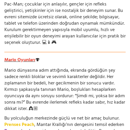
Pac-Man; çocuklar için anlaşılır, gençler için refleks
geliştirici, yetişkinler için ise nostaljik bir deneyim sunar. Bu
evreni sitemizde ücretsiz olarak, online şekilde; bilgisayar,
tablet ve telefon üzerinden doğrudan oynamak mümkündür.
Kurulum gerektirmeyen yapısıyla mobil uyumlu, hızlı ve
erişilebilir bir oyun deneyimi arayan kullanıcılar için pratik bir
seçenek oluşturur. 💻📱🎮
Mario Oyunları
🍄
Mario dünyasına adım attığında, ekranda gördüğün şey
sadece renkli bloklar ve sevimli karakterler değildir. Her
zıplamanın bir bedeli, her gecikmenin bir sonucu vardır.
Kırmızı şapkasıyla tanınan Mario, boşlukları hesaplarken
oyuncuya da aynı soruyu sordurur: “Şimdi mi, yoksa bir adım
sonra mı?” Bu evrende ilerlemek refleks kadar sabır, hız kadar
dikkat ister. 👸🏼
Bu yolculuğun merkezinde güçlü ve net bir amaç bulunur.
Prenses Peach
, Mantar Krallığı’nın dengesini temsil ederken