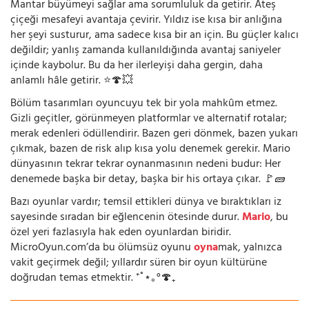
Mantar büyümeyi sağlar ama sorumluluk da getirir. Ateş
çiçeği mesafeyi avantaja çevirir. Yıldız ise kısa bir anlığına
her şeyi susturur, ama sadece kısa bir an için. Bu güçler kalıcı
değildir; yanlış zamanda kullanıldığında avantaj saniyeler
içinde kaybolur. Bu da her ilerleyişi daha gergin, daha
anlamlı hâle getirir. ⭐🍄💥
Bölüm tasarımları oyuncuyu tek bir yola mahkûm etmez.
Gizli geçitler, görünmeyen platformlar ve alternatif rotalar;
merak edenleri ödüllendirir. Bazen geri dönmek, bazen yukarı
çıkmak, bazen de risk alıp kısa yolu denemek gerekir. Mario
dünyasının tekrar tekrar oynanmasının nedeni budur: Her
denemede başka bir detay, başka bir his ortaya çıkar. 🚩🧱
Bazı oyunlar vardır; temsil ettikleri dünya ve bıraktıkları iz
sayesinde sıradan bir eğlencenin ötesinde durur.
Mario
, bu
özel yeri fazlasıyla hak eden oyunlardan biridir.
MicroOyun.com’da bu ölümsüz oyunu
oyna
mak, yalnızca
vakit geçirmek değil; yıllardır süren bir oyun kültürüne
doğrudan temas etmektir. ⁺˚⋆｡°🍄₊