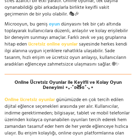
stres azaltıcı bir etki yaratır. Online oyunlar, tek başına
oynanabildiği gibi arkadaşlarla birlikte keyifli vakit
geçirmenin de bir yolu olabilir. 🎭🎉
Microoyun, bu geniş
oyun
dünyasını tek bir çatı altında
toplayarak kullanıcılara düzenli, anlaşılır ve kolay erişilebilir
bir deneyim sunmayı amaçlar. Farklı zevk ve yaş gruplarına
hitap eden
ücretsiz online oyunlar
sayesinde herkes kendi
ilgi alanına uygun içeriklere rahatlıkla ulaşabilir. Sade
tasarım, hızlı erişim ve ücretsiz oyun anlayışı, kullanıcıların
aradıkları eğlenceye zahmetsizce ulaşmasını sağlar. 🌐✨
Online Ücretsiz Oyunlar ile Keyifli ve Kolay Oyun
Deneyimi ⋆｡‧˚ʚ🧸ɞ˚‧｡⋆
Online ücretsiz oyunlar
günümüzde en çok tercih edilen
dijital eğlence seçenekleri arasında yer alır. Kullanıcılar,
indirme gerektirmeden; bilgisayar, tablet ve mobil telefonlar
üzerinden kolayca oynanabilen oyunları tercih ederek hem
zamandan tasarruf eder hem de her yerde eğlenceye hızlıca
ulaşır. Bu erişim kolaylığı, online oyun platformlarına olan