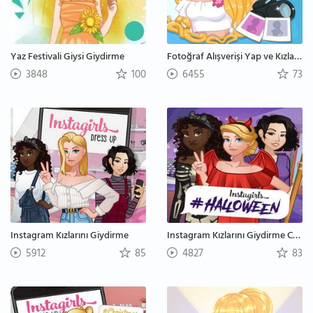
Yaz Festivali Giysi Giydirme
Fotoğraf Alışverişi Yap ve Kızları Giydir
3848
100
6455
73
Instagram Kızlarını Giydirme
Instagram Kızlarını Giydirme Cadılar Bayramı
5912
85
4827
83