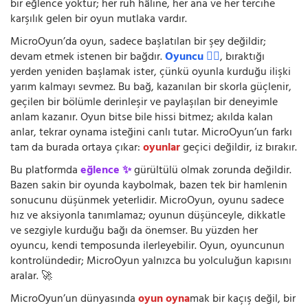
bir eğlence yoktur; her ruh hâline, her ana ve her tercihe
karşılık gelen bir oyun mutlaka vardır.
MicroOyun’da oyun, sadece başlatılan bir şey değildir;
devam etmek istenen bir bağdır.
Oyuncu 🧍‍♂️
, bıraktığı
yerden yeniden başlamak ister, çünkü oyunla kurduğu ilişki
yarım kalmayı sevmez. Bu bağ, kazanılan bir skorla güçlenir,
geçilen bir bölümle derinleşir ve paylaşılan bir deneyimle
anlam kazanır. Oyun bitse bile hissi bitmez; akılda kalan
anlar, tekrar oynama isteğini canlı tutar. MicroOyun’un farkı
tam da burada ortaya çıkar:
oyunlar
geçici değildir, iz bırakır.
Bu platformda
eğlence ✨
gürültülü olmak zorunda değildir.
Bazen sakin bir oyunda kaybolmak, bazen tek bir hamlenin
sonucunu düşünmek yeterlidir. MicroOyun, oyunu sadece
hız ve aksiyonla tanımlamaz; oyunun düşünceyle, dikkatle
ve sezgiyle kurduğu bağı da önemser. Bu yüzden her
oyuncu, kendi temposunda ilerleyebilir. Oyun, oyuncunun
kontrolündedir; MicroOyun yalnızca bu yolculuğun kapısını
aralar. 🚀
MicroOyun’un dünyasında
oyun oyna
mak bir kaçış değil, bir