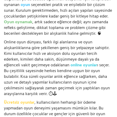
oynanan
oyun
seçenekleri pratik ve erişilebilir bir çözüm
sunar. Kurulum gerektirmeden, hızlı açılan yapıları sayesinde
çocuklardan yetişkinlere kadar geniş bir kitleye hitap eder.
Oyun oynamak
, artık sadece eğlence değil; aynı zamanda
refleks geliştirme, dikkat toplama ve problem çözme gibi
becerileri destekleyen bir alışkanlık haline gelmiştir. 🧠
Online oyun dünyası, farklı ilgi alanlarına ve oyun
alışkanlıklarına göre şekillenen geniş bir yelpazeye sahiptir.
Kimi kullanıcılar hızlı ve aksiyon dolu oyunları tercih
ederken, kimileri daha sakin, düşünmeye dayalı ya da
eğlenceli vakit geçirmeye odaklanan
online oyunlar
ı seçer.
Bu çeşitlilik sayesinde herkes kendine uygun bir oyun
bulabilir. Kısa süreli oyunlar anlık eğlence sağlarken, daha
uzun ve detaylı yapımlar kullanıcıların oyunun içine
çekilmesini sağlayarak zaman geçirmek için yaptıkları oyun
arayışlarına karşılık verir. ⏱️🕹️
Ücretsiz oyunlar
, kullanıcıların herhangi bir ödeme
yapmadan oyun deneyimi yaşamasını mümkün kılar. Bu
durum özellikle çocuklar ve gençler için güvenli bir oyun