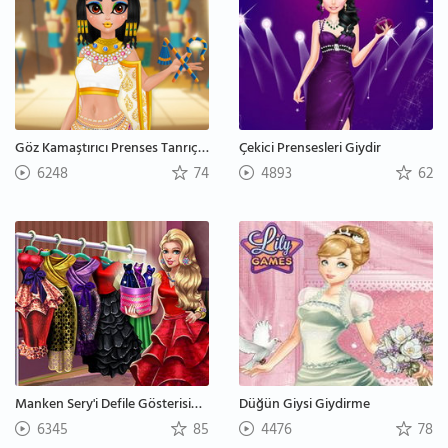
Göz Kamaştırıcı Prenses Tanrıçalar
Çekici Prensesleri Giydir
6248
74
4893
62
Manken Sery'i Defile Gösterisine Hazırla
Düğün Giysi Giydirme
6345
85
4476
78