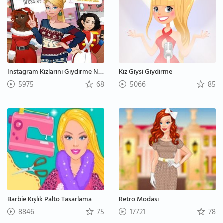
Instagram Kızlarını Giydirme Noel
Kız Giysi Giydirme
5975
68
5066
85
Barbie Kışlık Palto Tasarlama
Retro Modası
8846
75
17721
78