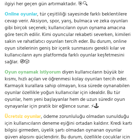
ilgiyi her geçen gün artırmaktadır. 🎯🔍
Online oyunlar
, tür çeşitliliği sayesinde farklı beklentilere
cevap verir. Aksiyon, spor, yarış, bulmaca ve zeka oyunları
gibi birçok seçenek; kullanıcıların oyun oynama amacına
göre tercih edilir. Kimi oyuncular rekabeti severken, kimileri
sakin ve rahatlatıcı oyunları tercih eder. Bu durum, online
oyun sitelerinin geniş bir içerik sunmasını gerekli kılar ve
kullanıcıların aynı platformda farklı oyunlar keşfetmesini
sağlar. 🧭🎲
Oyun oynamak istiyorum
diyen kullanıcıların büyük bir
kısmı, hızlı açılan ve öğrenmesi kolay oyunları tercih eder.
Karmaşık kurallara sahip olmayan, kısa sürede oynanabilen
oyunlar özellikle yoğun kullanıcılar için idealdir. Bu tür
oyunlar, hem yeni başlayanlar hem de uzun süredir oyun
oynayanlar için pratik bir eğlence sunar. ⚡🕹️
Ücretsiz oyunlar
, ödeme zorunluluğu olmadan sunulduğu
için kullanıcıların deneme eşiğini ortadan kaldırır. Kredi kartı
bilgisi girmeden, üyelik şartı olmadan oynanan oyunlar
güven algısını güçlendirir. Bu durum, özellikle çocuklar için