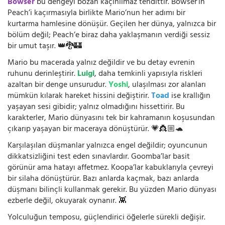
Bowser
bu dengeyi bozan kaçınılmaz tehdittir. Bowser’ın
Peach’i kaçırmasıyla birlikte Mario’nun her adımı bir
kurtarma hamlesine dönüşür. Geçilen her dünya, yalnızca bir
bölüm değil; Peach’e biraz daha yaklaşmanın verdiği sessiz
bir umut taşır. 👑🐉🏰
Mario bu macerada yalnız değildir ve bu detay evrenin
ruhunu derinleştirir.
Luigi
, daha temkinli yapısıyla riskleri
azaltan bir denge unsurudur.
Yoshi
, ulaşılması zor alanları
mümkün kılarak hareket hissini değiştirir.
Toad
ise krallığın
yaşayan sesi gibidir; yalnız olmadığını hissettirir. Bu
karakterler, Mario dünyasını tek bir kahramanın koşusundan
çıkarıp yaşayan bir maceraya dönüştürür. 💗👸🏼🐢
Karşılaşılan düşmanlar yalnızca engel değildir; oyuncunun
dikkatsizliğini test eden sınavlardır. Goomba’lar basit
görünür ama hatayı affetmez. Koopa’lar kabuklarıyla çevreyi
bir silaha dönüştürür. Bazı anlarda kaçmak, bazı anlarda
düşmanı bilinçli kullanmak gerekir. Bu yüzden Mario dünyası
ezberle değil, okuyarak oynanır. 👾
Yolculuğun temposu, güçlendirici öğelerle sürekli değişir.