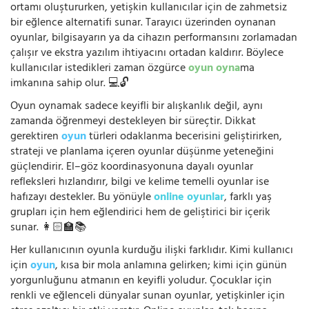
ortamı oluştururken, yetişkin kullanıcılar için de zahmetsiz
bir eğlence alternatifi sunar. Tarayıcı üzerinden oynanan
oyunlar, bilgisayarın ya da cihazın performansını zorlamadan
çalışır ve ekstra yazılım ihtiyacını ortadan kaldırır. Böylece
kullanıcılar istedikleri zaman özgürce
oyun oyna
ma
imkanına sahip olur. 💻🔓
Oyun oynamak sadece keyifli bir alışkanlık değil, aynı
zamanda öğrenmeyi destekleyen bir süreçtir. Dikkat
gerektiren
oyun
türleri odaklanma becerisini geliştirirken,
strateji ve planlama içeren oyunlar düşünme yeteneğini
güçlendirir. El–göz koordinasyonuna dayalı oyunlar
refleksleri hızlandırır, bilgi ve kelime temelli oyunlar ise
hafızayı destekler. Bu yönüyle
online oyunlar
, farklı yaş
grupları için hem eğlendirici hem de geliştirici bir içerik
sunar. 👩🏻‍🏫📚
Her kullanıcının oyunla kurduğu ilişki farklıdır. Kimi kullanıcı
için
oyun
, kısa bir mola anlamına gelirken; kimi için günün
yorgunluğunu atmanın en keyifli yoludur. Çocuklar için
renkli ve eğlenceli dünyalar sunan oyunlar, yetişkinler için