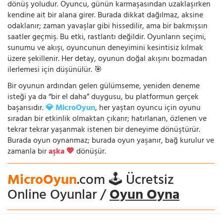
dönüş yoludur. Oyuncu, günün karmaşasından uzaklaşırken
kendine ait bir alana girer. Burada dikkat dağılmaz, aksine
odaklanır; zaman yavaşlar gibi hissedilir, ama bir bakmışsın
saatler geçmiş. Bu etki, rastlantı değildir. Oyunların seçimi,
sunumu ve akışı, oyuncunun deneyimini kesintisiz kılmak
üzere şekillenir. Her detay, oyunun doğal akışını bozmadan
ilerlemesi için düşünülür. 🎯
Bir oyunun ardından gelen gülümseme, yeniden deneme
isteği ya da “bir el daha” duygusu, bu platformun gerçek
başarısıdır.
💎 MicroOyun
, her yaştan oyuncu için oyunu
sıradan bir etkinlik olmaktan çıkarır; hatırlanan, özlenen ve
tekrar tekrar yaşanmak istenen bir deneyime dönüştürür.
Burada oyun oynanmaz; burada oyun yaşanır, bağ kurulur ve
zamanla bir
aşka 💖
dönüşür.
MicroOyun
.com 🕹️ Ücretsiz
Online Oyunlar /
Oyun Oyna