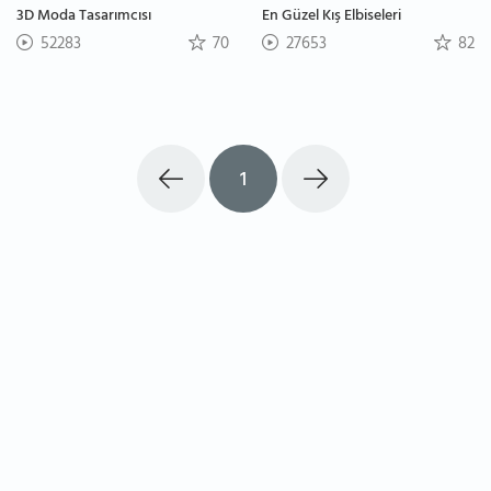
3D Moda Tasarımcısı
En Güzel Kış Elbiseleri
52283
70
27653
82
1