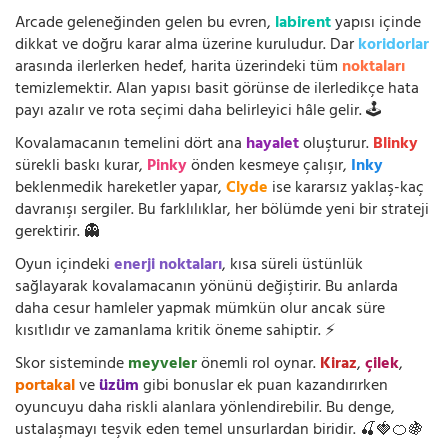
Arcade geleneğinden gelen bu evren,
labirent
yapısı içinde
dikkat ve doğru karar alma üzerine kuruludur. Dar
koridorlar
arasında ilerlerken hedef, harita üzerindeki tüm
noktaları
temizlemektir. Alan yapısı basit görünse de ilerledikçe hata
payı azalır ve rota seçimi daha belirleyici hâle gelir. 🕹️
Kovalamacanın temelini dört ana
hayalet
oluşturur.
Blinky
sürekli baskı kurar,
Pinky
önden kesmeye çalışır,
Inky
beklenmedik hareketler yapar,
Clyde
ise kararsız yaklaş-kaç
davranışı sergiler. Bu farklılıklar, her bölümde yeni bir strateji
gerektirir. 👻
Oyun içindeki
enerji noktaları
, kısa süreli üstünlük
sağlayarak kovalamacanın yönünü değiştirir. Bu anlarda
daha cesur hamleler yapmak mümkün olur ancak süre
kısıtlıdır ve zamanlama kritik öneme sahiptir. ⚡
Skor sisteminde
meyveler
önemli rol oynar.
Kiraz
,
çilek
,
portakal
ve
üzüm
gibi bonuslar ek puan kazandırırken
oyuncuyu daha riskli alanlara yönlendirebilir. Bu denge,
ustalaşmayı teşvik eden temel unsurlardan biridir. 🍒🍓🍊🍇