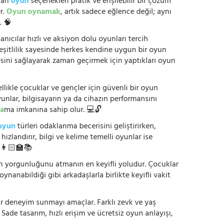
anan
oyun
seçenekleri pratik ve erişilebilir bir çözüm
r.
Oyun oynamak
, artık sadece eğlence değil; aynı
. 🧠
anıcılar hızlı ve aksiyon dolu oyunları tercih
çeşitlilik sayesinde herkes kendine uygun bir oyun
mesini sağlayarak zaman geçirmek için yaptıkları oyun
ikle çocuklar ve gençler için güvenli bir oyun
yunlar, bilgisayarın ya da cihazın performansını
a
ma imkanına sahip olur. 💻🔓
oyun
türleri odaklanma becerisini geliştirirken,
zlandırır, bilgi ve kelime temelli oyunlar ise
. 👩🏻‍🏫📚
nün yorgunluğunu atmanın en keyifli yoludur. Çocuklar
oynanabildiği gibi arkadaşlarla birlikte keyifli vakit
r bir deneyim sunmayı amaçlar. Farklı zevk ve yaş
 Sade tasarım, hızlı erişim ve ücretsiz oyun anlayışı,