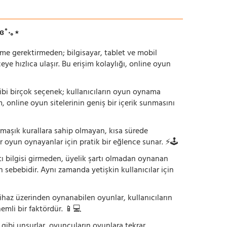
ɞ˚‧｡⋆
irme gerektirmeden; bilgisayar, tablet ve mobil
 hızlıca ulaşır. Bu erişim kolaylığı, online oyun
ı gibi birçok seçenek; kullanıcıların oyun oynama
m, online oyun sitelerinin geniş bir içerik sunmasını
armaşık kurallara sahip olmayan, kısa sürede
r oyun oynayanlar için pratik bir eğlence sunar. ⚡🕹️
tı bilgisi girmeden, üyelik şartı olmadan oynanan
 sebebidir. Aynı zamanda yetişkin kullanıcılar için
ihaz üzerinden oynanabilen oyunlar, kullanıcıların
emli bir faktördür. 📱💻
dı gibi unsurlar, oyuncuların oyunlara tekrar