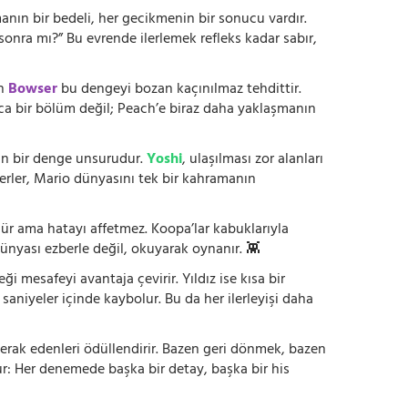
anın bir bedeli, her gecikmenin bir sonucu vardır.
onra mı?” Bu evrende ilerlemek refleks kadar sabır,
en
Bowser
bu dengeyi bozan kaçınılmaz tehdittir.
zca bir bölüm değil; Peach’e biraz daha yaklaşmanın
ltan bir denge unsurudur.
Yoshi
, ulaşılması zor alanları
kterler, Mario dünyasını tek bir kahramanın
nür ama hatayı affetmez. Koopa’lar kabuklarıyla
ünyası ezberle değil, okuyarak oynanır. 👾
 mesafeyi avantaja çevirir. Yıldız ise kısa bir
 saniyeler içinde kaybolur. Bu da her ilerleyişi daha
erak edenleri ödüllendirir. Bazen geri dönmek, bazen
r: Her denemede başka bir detay, başka bir his