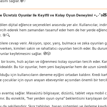
asını sağlar. 🌐✨
e Ücretsiz Oyunlar ile Keyifli ve Kolay Oyun Deneyimi ⋆｡‧˚ʚ
n dijital eğlence seçenekleri arasında yer alır. Kullanıcılar, ind
rcih ederek hem zamandan tasarruf eder hem de her yerde eğlenceye
r. 🎯🔍
lentilere cevap verir. Aksiyon, spor, yarış, bulmaca ve zeka oyunlar
verken, kimileri sakin ve rahatlatıcı oyunları tercih eder. Bu duru
oyunlar keşfetmesini sağlar. 🧭🎲
 bir kısmı, hızlı açılan ve öğrenmesi kolay oyunları tercih eder. K
 idealdir. Bu tür oyunlar, hem yeni başlayanlar hem de uzun süredi
ğu için kullanıcıların deneme eşiğini ortadan kaldırır. Kredi kar
le çocuklar için oyun arayan ebeveynler açısından önemli bir tercih
 avantaj sağlar. Masaüstü bilgisayar, dizüstü, tablet veya mobil c
ır. Bu esneklik, “her yerden oyun oyna” beklentisini karşılayan ön
 da şekillendirir. Skor tabloları, başarı sistemleri ve ilerleme kay