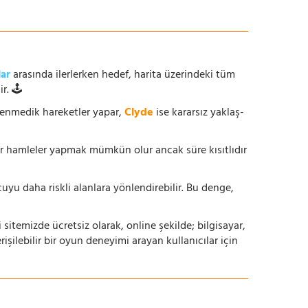
lar
arasında ilerlerken hedef, harita üzerindeki tüm
r. 🕹️
enmedik hareketler yapar,
Clyde
ise kararsız yaklaş-
ur hamleler yapmak mümkün olur ancak süre kısıtlıdır
yu daha riskli alanlara yönlendirebilir. Bu denge,
i sitemizde ücretsiz olarak, online şekilde; bilgisayar,
lebilir bir oyun deneyimi arayan kullanıcılar için