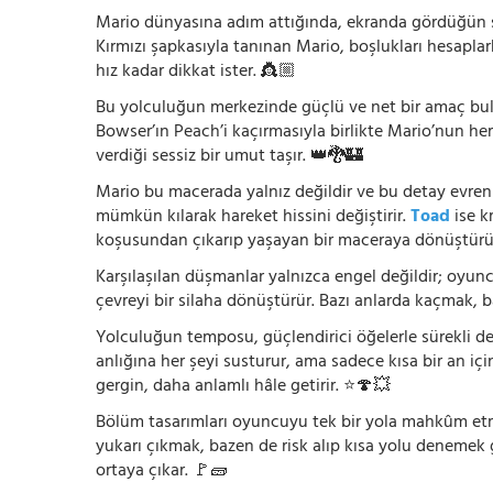
Mario dünyasına adım attığında, ekranda gördüğün şey
Kırmızı şapkasıyla tanınan Mario, boşlukları hesapla
hız kadar dikkat ister. 👸🏼
Bu yolculuğun merkezinde güçlü ve net bir amaç bu
Bowser’ın Peach’i kaçırmasıyla birlikte Mario’nun he
verdiği sessiz bir umut taşır. 👑🐉🏰
Mario bu macerada yalnız değildir ve bu detay evreni
mümkün kılarak hareket hissini değiştirir.
Toad
ise k
koşusundan çıkarıp yaşayan bir maceraya dönüştürü
Karşılaşılan düşmanlar yalnızca engel değildir; oyun
çevreyi bir silaha dönüştürür. Bazı anlarda kaçmak, 
Yolculuğun temposu, güçlendirici öğelerle sürekli değ
anlığına her şeyi susturur, ama sadece kısa bir an içi
gergin, daha anlamlı hâle getirir. ⭐🍄💥
Bölüm tasarımları oyuncuyu tek bir yola mahkûm etmez
yukarı çıkmak, bazen de risk alıp kısa yolu denemek
ortaya çıkar. 🚩🧱