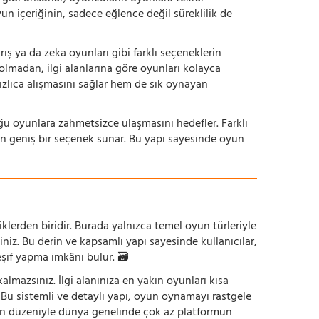
yun içeriğinin, sadece eğlence değil süreklilik de
ış ya da zeka oyunları gibi farklı seçeneklerin
bolmadan, ilgi alanlarına göre oyunları kolayca
hızlıca alışmasını sağlar hem de sık oynayan
uğu oyunlara zahmetsizce ulaşmasını hedefler. Farklı
in geniş bir seçenek sunar. Bu yapı sayesinde oyun
iklerden biridir. Burada yalnızca temel oyun türleriyle
iniz. Bu derin ve kapsamlı yapı sayesinde kullanıcılar,
eşif yapma imkânı bulur. 🗃️
mazsınız. İlgi alanınıza en yakın oyunları kısa
z. Bu sistemli ve detaylı yapı, oyun oynamayı rastgele
un düzeniyle dünya genelinde çok az platformun