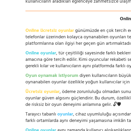
kullanıcıların aradıkları eğlenceye zahmetsizce ulaşm
Onlin
Online ücretsiz oyunlar
günümüzde en çok tercih edile
telefonlar üzerinden kolayca oynanabilen oyunları te
platformlarına olan ilgiyi her geçen gün artırmaktadı
Online oyunlar
, tür çeşitliliği sayesinde farklı bek
amacına göre tercih edilir. Kimi oyuncular rekabeti se
gerekli kılar ve kullanıcıların aynı platformda farklı 
Oyun oynamak istiyorum
diyen kullanıcıların büyük
oynanabilen oyunlar özellikle yoğun kullanıcılar için
Ücretsiz oyunlar
, ödeme zorunluluğu olmadan sunuldu
oyunlar güven algısını güçlendirir. Bu durum, özellik
de risksiz bir oyun deneyimi anlamına gelir. 🔓🛡️
Tarayıcı tabanlı
oyunlar
, cihaz uyumluluğu açısından
farklı ortamlarda aynı deneyimi yaşamasına imkân tan
Online oyunlar
aynı zamanda kullanıcı alışkanlıklarını