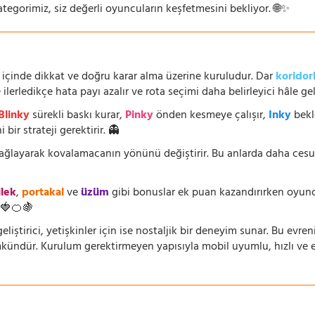
ategorimiz, siz değerli oyuncuların keşfetmesini bekliyor. 🌐✨
 içinde dikkat ve doğru karar alma üzerine kuruludur. Dar
koridor
lerledikçe hata payı azalır ve rota seçimi daha belirleyici hâle geli
Blinky
sürekli baskı kurar,
Pinky
önden kesmeye çalışır,
Inky
bekl
 bir strateji gerektirir. 👻
 sağlayarak kovalamacanın yönünü değiştirir. Bu anlarda daha ces
ilek
,
portakal
ve
üzüm
gibi bonuslar ek puan kazandırırken oyuncu
🍓🍊🍇
eliştirici, yetişkinler için ise nostaljik bir deneyim sunar. Bu evren
dür. Kurulum gerektirmeyen yapısıyla mobil uyumlu, hızlı ve erişi