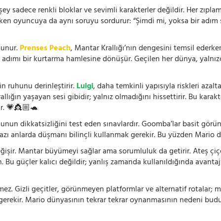
 sadece renkli bloklar ve sevimli karakterler değildir. Her zıplam
rken oyuncuya da aynı soruyu sordurur: “Şimdi mi, yoksa bir adım s
lunur.
Prenses Peach
, Mantar Krallığı’nın dengesini temsil ederk
r adımı bir kurtarma hamlesine dönüşür. Geçilen her dünya, yalnı
n ruhunu derinleştirir.
Luigi
, daha temkinli yapısıyla riskleri aza
rallığın yaşayan sesi gibidir; yalnız olmadığını hissettirir. Bu kara
r. 💗👸🏼🐢
cunun dikkatsizliğini test eden sınavlardır. Goomba’lar basit görü
bazı anlarda düşmanı bilinçli kullanmak gerekir. Bu yüzden Mario d
işir. Mantar büyümeyi sağlar ama sorumluluk da getirir. Ateş çiçeği
n. Bu güçler kalıcı değildir; yanlış zamanda kullanıldığında avantaj
. Gizli geçitler, görünmeyen platformlar ve alternatif rotalar; m
 gerekir. Mario dünyasının tekrar tekrar oynanmasının nedeni budu