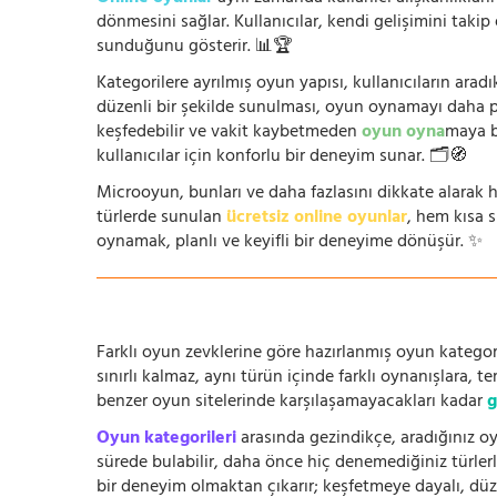
dönmesini sağlar. Kullanıcılar, kendi gelişimini takip
sunduğunu gösterir. 📊🏆
Kategorilere ayrılmış oyun yapısı, kullanıcıların arad
düzenli bir şekilde sunulması, oyun oynamayı daha prat
keşfedebilir ve vakit kaybetmeden
oyun oyna
maya b
kullanıcılar için konforlu bir deneyim sunar. 🗂️🧭
Microoyun, bunları ve daha fazlasını dikkate alarak h
türlerde sunulan
ücretsiz online oyunlar
, hem kısa 
oynamak, planlı ve keyifli bir deneyime dönüşür. ✨
Farklı oyun zevklerine göre hazırlanmış oyun kategori
sınırlı kalmaz, aynı türün içinde farklı oynanışlara, 
benzer oyun sitelerinde karşılaşamayacakları kadar
g
Oyun kategorileri
arasında gezindikçe, aradığınız oy
sürede bulabilir, daha önce hiç denemediğiniz türlerle
bir deneyim olmaktan çıkarır; keşfetmeye dayalı, düze