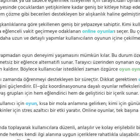
 dağıtmak ya da sadece eğlenmek isteyenler için tarayıcıdan oyn
ayesinde çocuklardan yetişkinlere kadar geniş bir kitleye hitap ede
 çözme gibi becerileri destekleyen bir alışkanlık haline gelmiştir
şkanlıklarına göre şekillenen geniş bir yelpazeye sahiptir. Kimi kull
da eğlenceli vakit geçirmeye odaklanan
online oyunlar
ı seçer. Bu 
n, daha uzun ve detaylı yapımlar kullanıcıların oyunun içine çekil
e yapmadan oyun deneyimi yaşamasını mümkün kılar. Bu durum özell
hmetsiz bir eğlence alternatifi sunar. Tarayıcı üzerinden oynanan o
n kaldırır. Böylece kullanıcılar istedikleri zaman özgürce
oyun oyn
nı zamanda öğrenmeyi destekleyen bir süreçtir. Dikkat gerektiren
i güçlendirir. El–göz koordinasyonuna dayalı oyunlar refleksleri hı
 yaş grupları için hem eğlendirici hem de geliştirici bir içerik sunar
ullanıcı için
oyun
, kısa bir mola anlamına gelirken; kimi için gü
nler için stres azaltıcı bir etki yaratır. Online oyunlar, tek başına 
nda toplayarak kullanıcılara düzenli, anlaşılır ve kolay erişilebili
de herkes kendi ilgi alanına uygun içeriklere rahatlıkla ulaşabilir.