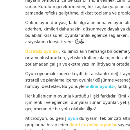
hayatın temposu içinde kısa bir mola vermek, zihni
sunar. Kurulum gerektirmeden, hızlı açılan yapıları s
zamanda refleks geliştirme, dikkat toplama ve problem
Online oyun dünyası, farklı ilgi alanlarına ve oyun alı
ederken, kimileri daha sakin, düşünmeye dayalı ya 
bulabilir. Kısa süreli oyunlar anlık eğlence sağlarke
arayışlarına karşılık verir. ⏱️🕹️
Ücretsiz oyunlar
, kullanıcıların herhangi bir ödem
ortamı oluştururken, yetişkin kullanıcılar için de za
zorlamadan çalışır ve ekstra yazılım ihtiyacını ortada
Oyun oynamak sadece keyifli bir alışkanlık değil, ay
strateji ve planlama içeren oyunlar düşünme yeteneğin
hafızayı destekler. Bu yönüyle
online oyunlar
, farklı
Her kullanıcının oyunla kurduğu ilişki farklıdır. Kimi k
için renkli ve eğlenceli dünyalar sunan oyunlar, yetişki
geçirmenin de bir yolu olabilir. 🎭🎉
Microoyun, bu geniş
oyun
dünyasını tek bir çatı altı
gruplarına hitap eden
ücretsiz online oyunlar
sayesin