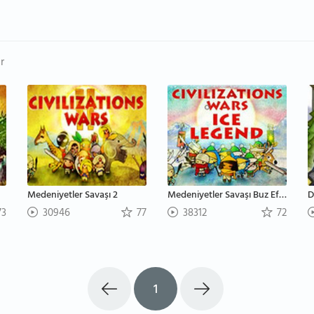
r
Medeniyetler Savaşı 2
Medeniyetler Savaşı Buz Efsanesi
D
3
30946
77
38312
72
1