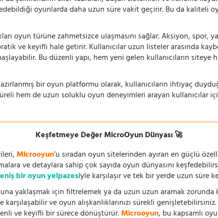
 edebildiği oyunlarda daha uzun süre vakit geçirir. Bu da kaliteli o
ıkları oyun türüne zahmetsizce ulaşmasını sağlar. Aksiyon, spor, yar
ik ve keyifli hale getirir. Kullanıcılar uzun listeler arasında kay
aşlayabilir. Bu düzenli yapı, hem yeni gelen kullanıcıların siteye 
azırlanmış bir oyun platformu olarak, kullanıcıların ihtiyaç duyd
süreli hem de uzun soluklu oyun deneyimleri arayan kullanıcılar iç
Keşfetmeye Değer MicroOyun Dünyası 🚀
leri,
Microoyun
’u sıradan oyun sitelerinden ayıran en güçlü özell
temalara ve detaylara sahip çok sayıda oyun dünyasını keşfedebilirs
eniş bir oyun yelpazesi
yle karşılaşır ve tek bir yerde uzun süre k
una yaklaşmak için filtrelemek ya da uzun uzun aramak zorunda kal
 karşılaşabilir ve oyun alışkanlıklarınızı sürekli genişletebilirsini
nli ve keyifli bir sürece dönüştürür.
Microoyun
, bu kapsamlı oy