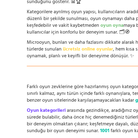
sunduğunu gösterir. 📊🏆
Kategorilere ayrılmış oyun yapısı, kullanıcıların arad
düzenli bir şekilde sunulması, oyun oynamayı daha prat
keşfedebilir ve vakit kaybetmeden
oyun oyna
maya b
kullanıcılar için konforlu bir deneyim sunar. 🗂️🧭
Microoyun, bunları ve daha fazlasını dikkate alarak h
türlerde sunulan
ücretsiz online oyunlar
, hem kısa 
oynamak, planlı ve keyifli bir deneyime dönüşür. ✨
Farklı oyun zevklerine göre hazırlanmış oyun kategori
sınırlı kalmaz, aynı türün içinde farklı oynanışlara, 
benzer oyun sitelerinde karşılaşamayacakları kadar
g
Oyun kategorileri
arasında gezindikçe, aradığınız oy
sürede bulabilir, daha önce hiç denemediğiniz türlerle
bir deneyim olmaktan çıkarır; keşfetmeye dayalı, düze
sunduğu bir oyun deneyimi sunar.
1001
farklı oyun k