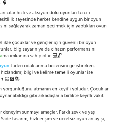
. 🧠
anıcılar hızlı ve aksiyon dolu oyunları tercih
çeşitlilik sayesinde herkes kendine uygun bir oyun
mesini sağlayarak zaman geçirmek için yaptıkları oyun
ikle çocuklar ve gençler için güvenli bir oyun
yunlar, bilgisayarın ya da cihazın performansını
a
ma imkanına sahip olur. 💻🔓
oyun
türleri odaklanma becerisini geliştirirken,
zlandırır, bilgi ve kelime temelli oyunlar ise
. 👩🏻‍🏫📚
nün yorgunluğunu atmanın en keyifli yoludur. Çocuklar
oynanabildiği gibi arkadaşlarla birlikte keyifli vakit
r bir deneyim sunmayı amaçlar. Farklı zevk ve yaş
 Sade tasarım, hızlı erişim ve ücretsiz oyun anlayışı,