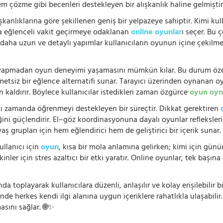
 çözme gibi becerileri destekleyen bir alışkanlık haline gelmiştir
şkanlıklarına göre şekillenen geniş bir yelpazeye sahiptir. Kimi kull
da eğlenceli vakit geçirmeye odaklanan
online oyunlar
ı seçer. Bu 
n, daha uzun ve detaylı yapımlar kullanıcıların oyunun içine çekil
e yapmadan oyun deneyimi yaşamasını mümkün kılar. Bu durum özell
hmetsiz bir eğlence alternatifi sunar. Tarayıcı üzerinden oynanan o
n kaldırır. Böylece kullanıcılar istedikleri zaman özgürce
oyun oyn
nı zamanda öğrenmeyi destekleyen bir süreçtir. Dikkat gerektiren
i güçlendirir. El–göz koordinasyonuna dayalı oyunlar refleksleri hı
 yaş grupları için hem eğlendirici hem de geliştirici bir içerik sunar
ullanıcı için
oyun
, kısa bir mola anlamına gelirken; kimi için gü
nler için stres azaltıcı bir etki yaratır. Online oyunlar, tek başına 
nda toplayarak kullanıcılara düzenli, anlaşılır ve kolay erişilebili
de herkes kendi ilgi alanına uygun içeriklere rahatlıkla ulaşabilir.
asını sağlar. 🌐✨