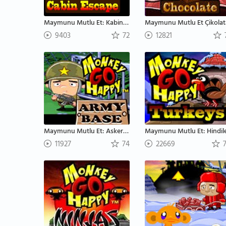
Maymunu Mutlu Et: Kabinden Kaçış
Maymunu Mutlu Et Çikolat
9403
72
12821
Maymunu Mutlu Et: Askeri Bölge
Maymunu Mutlu Et: Hindil
11927
74
22669
7