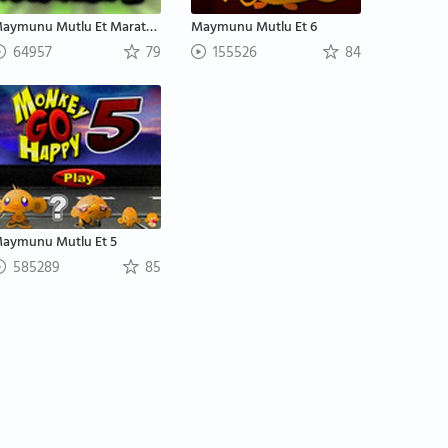
Maymunu Mutlu Et Maraton 4
Maymunu Mutlu Et 6
64957
79
155526
84
aymunu Mutlu Et 5
585289
85