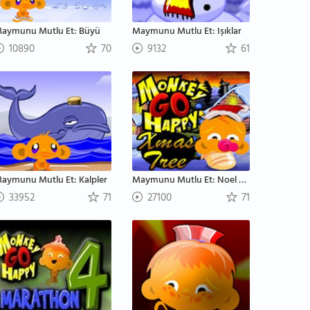
aymunu Mutlu Et: Büyü
Maymunu Mutlu Et: Işıklar
10890
70
9132
61
aymunu Mutlu Et: Kalpler
Maymunu Mutlu Et: Noel Ağacı
33952
71
27100
71