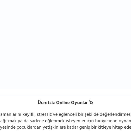
Ücretsiz Online Oyunlar 🦄
manlarını keyifli, stressiz ve eğlenceli bir şekilde değerlendirmesi
 dağıtmak ya da sadece eğlenmek isteyenler için tarayıcıdan oyn
ayesinde çocuklardan yetişkinlere kadar geniş bir kitleye hitap ede