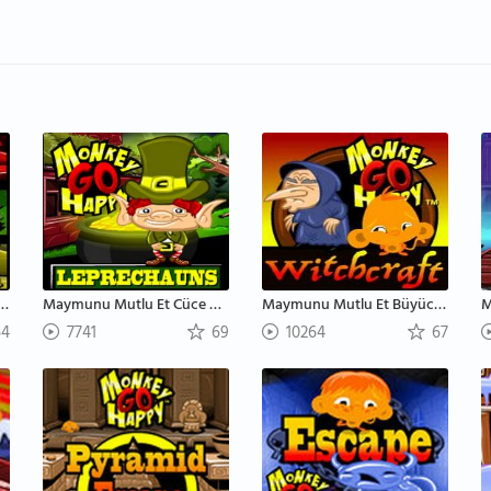
 Mutlu Et Dört Dünya
Maymunu Mutlu Et Cüce Cinler
Maymunu Mutlu Et Büyücülük
M
4
7741
69
10264
67