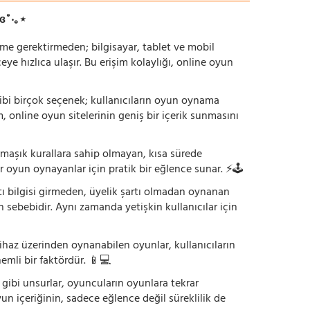
ɞ˚‧｡⋆
irme gerektirmeden; bilgisayar, tablet ve mobil
 hızlıca ulaşır. Bu erişim kolaylığı, online oyun
ı gibi birçok seçenek; kullanıcıların oyun oynama
m, online oyun sitelerinin geniş bir içerik sunmasını
armaşık kurallara sahip olmayan, kısa sürede
r oyun oynayanlar için pratik bir eğlence sunar. ⚡🕹️
tı bilgisi girmeden, üyelik şartı olmadan oynanan
 sebebidir. Aynı zamanda yetişkin kullanıcılar için
ihaz üzerinden oynanabilen oyunlar, kullanıcıların
emli bir faktördür. 📱💻
dı gibi unsurlar, oyuncuların oyunlara tekrar
yun içeriğinin, sadece eğlence değil süreklilik de