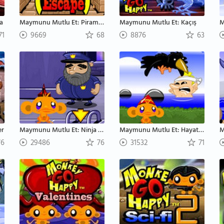
a
Maymunu Mutlu Et: Piramitten Kaçış
Maymunu Mutlu Et: Kaçış
M
71
9669
68
8876
63
er
Maymunu Mutlu Et: Ninja Maymunlar
Maymunu Mutlu Et: Hayatta Kalma
M
6
29486
76
31532
71