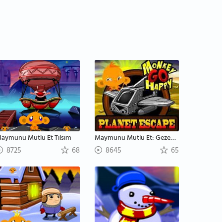
aymunu Mutlu Et Tılsım
Maymunu Mutlu Et: Gezegenden Kaçış
8725
68
8645
65