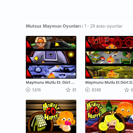
Mutsuz Maymun Oyunları :
1 - 29 arası oyunlar
Maymunu Mutlu Et: Dört Dünya 2
Maymunu
5616
81
8348
6