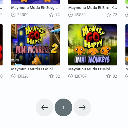
tlu Et: Şükran Günü
Maymunu Mutlu Et: Sevgililer Günü
Maymunu Mutlu Et Bilim Kurgu 2
5
35009
74
45839
72
Maymunu Mutlu Et Mini Maymunlar 2
Maymunu Mutlu Et Mini Maymunlar
M
0
131326
82
126707
82
1