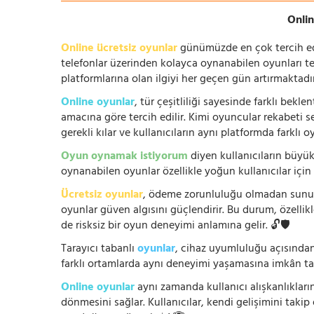
Onlin
Online ücretsiz oyunlar
günümüzde en çok tercih edile
telefonlar üzerinden kolayca oynanabilen oyunları te
platformlarına olan ilgiyi her geçen gün artırmaktadı
Online oyunlar
, tür çeşitliliği sayesinde farklı bek
amacına göre tercih edilir. Kimi oyuncular rekabeti se
gerekli kılar ve kullanıcıların aynı platformda farklı 
Oyun oynamak istiyorum
diyen kullanıcıların büyük
oynanabilen oyunlar özellikle yoğun kullanıcılar için
Ücretsiz oyunlar
, ödeme zorunluluğu olmadan sunuldu
oyunlar güven algısını güçlendirir. Bu durum, özellik
de risksiz bir oyun deneyimi anlamına gelir. 🔓🛡️
Tarayıcı tabanlı
oyunlar
, cihaz uyumluluğu açısından
farklı ortamlarda aynı deneyimi yaşamasına imkân tan
Online oyunlar
aynı zamanda kullanıcı alışkanlıklarını
dönmesini sağlar. Kullanıcılar, kendi gelişimini takip