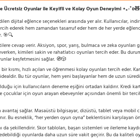
e Ücretsiz Oyunlar ile Keyifli ve Kolay Oyun Deneyimi ⋆｡‧˚ʚ
n dijital eğlence seçenekleri arasında yer alır. Kullanıcılar, ind
rcih ederek hem zamandan tasarruf eder hem de her yerde eğlenceye
r. 🎯🔍
lentilere cevap verir. Aksiyon, spor, yarış, bulmaca ve zeka oyunlar
verken, kimileri sakin ve rahatlatıcı oyunları tercih eder. Bu duru
oyunlar keşfetmesini sağlar. 🧭🎲
 bir kısmı, hızlı açılan ve öğrenmesi kolay oyunları tercih eder. K
 idealdir. Bu tür oyunlar, hem yeni başlayanlar hem de uzun süredi
ğu için kullanıcıların deneme eşiğini ortadan kaldırır. Kredi kar
le çocuklar için oyun arayan ebeveynler açısından önemli bir tercih
 avantaj sağlar. Masaüstü bilgisayar, dizüstü, tablet veya mobil c
ır. Bu esneklik, “her yerden oyun oyna” beklentisini karşılayan ön
 da şekillendirir. Skor tabloları, başarı sistemleri ve ilerleme kay
 edebildiği oyunlarda daha uzun süre vakit geçirir. Bu da kaliteli o