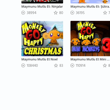
Maymunu Mutlu Et: Ninjalar
Maymunu Mu
38994
80
36195
7
Maymunu Mutlu Et Noel
Maymunu Mutlu Et Mini Maymunlar 3
108440
83
110914
8