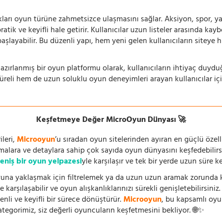
ıkları oyun türüne zahmetsizce ulaşmasını sağlar. Aksiyon, spor, yar
ik ve keyifli hale getirir. Kullanıcılar uzun listeler arasında kay
aşlayabilir. Bu düzenli yapı, hem yeni gelen kullanıcıların siteye 
azırlanmış bir oyun platformu olarak, kullanıcıların ihtiyaç duyd
süreli hem de uzun soluklu oyun deneyimleri arayan kullanıcılar iç
Keşfetmeye Değer MicroOyun Dünyası 🚀
leri,
Microoyun
’u sıradan oyun sitelerinden ayıran en güçlü özell
temalara ve detaylara sahip çok sayıda oyun dünyasını keşfedebilirs
eniş bir oyun yelpazesi
yle karşılaşır ve tek bir yerde uzun süre k
una yaklaşmak için filtrelemek ya da uzun uzun aramak zorunda kal
 karşılaşabilir ve oyun alışkanlıklarınızı sürekli genişletebilirsini
nli ve keyifli bir sürece dönüştürür.
Microoyun
, bu kapsamlı oy
ategorimiz, siz değerli oyuncuların keşfetmesini bekliyor. 🌐✨