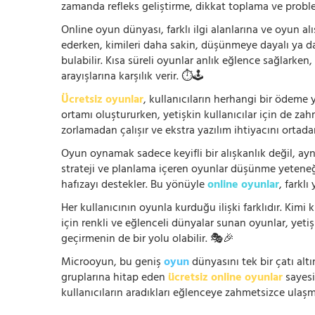
zamanda refleks geliştirme, dikkat toplama ve problem
Online oyun dünyası, farklı ilgi alanlarına ve oyun alı
ederken, kimileri daha sakin, düşünmeye dayalı ya 
bulabilir. Kısa süreli oyunlar anlık eğlence sağlarke
arayışlarına karşılık verir. ⏱️🕹️
Ücretsiz oyunlar
, kullanıcıların herhangi bir ödem
ortamı oluştururken, yetişkin kullanıcılar için de za
zorlamadan çalışır ve ekstra yazılım ihtiyacını ortada
Oyun oynamak sadece keyifli bir alışkanlık değil, ay
strateji ve planlama içeren oyunlar düşünme yeteneğin
hafızayı destekler. Bu yönüyle
online oyunlar
, farklı
Her kullanıcının oyunla kurduğu ilişki farklıdır. Kimi k
için renkli ve eğlenceli dünyalar sunan oyunlar, yetişki
geçirmenin de bir yolu olabilir. 🎭🎉
Microoyun, bu geniş
oyun
dünyasını tek bir çatı altı
gruplarına hitap eden
ücretsiz online oyunlar
sayesin
kullanıcıların aradıkları eğlenceye zahmetsizce ulaşm