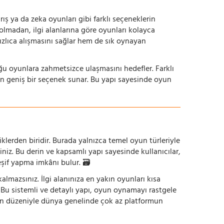
ış ya da zeka oyunları gibi farklı seçeneklerin
bolmadan, ilgi alanlarına göre oyunları kolayca
hızlıca alışmasını sağlar hem de sık oynayan
uğu oyunlara zahmetsizce ulaşmasını hedefler. Farklı
in geniş bir seçenek sunar. Bu yapı sayesinde oyun
iklerden biridir. Burada yalnızca temel oyun türleriyle
iniz. Bu derin ve kapsamlı yapı sayesinde kullanıcılar,
eşif yapma imkânı bulur. 🗃️
mazsınız. İlgi alanınıza en yakın oyunları kısa
z. Bu sistemli ve detaylı yapı, oyun oynamayı rastgele
un düzeniyle dünya genelinde çok az platformun