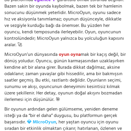
Bu platformda
eğlence ✨
gürültülü olmak zorunda değildir.
Bazen sakin bir oyunda kaybolmak, bazen tek bir hamlenin
sonucunu düşünmek yeterlidir. MicroOyun, oyunu sadece
hız ve aksiyonla tanımlamaz; oyunun düşünceyle, dikkatle
ve sezgiyle kurduğu bağı da önemser. Bu yüzden her
oyuncu, kendi temposunda ilerleyebilir. Oyun, oyuncunun
kontrolündedir; MicroOyun yalnızca bu yolculuğun kapısını
aralar. 🚀
MicroOyun’un dünyasında
oyun oyna
mak bir kaçış değil, bir
dönüş yoludur. Oyuncu, günün karmaşasından uzaklaşırken
kendine ait bir alana girer. Burada dikkat dağılmaz, aksine
odaklanır; zaman yavaşlar gibi hissedilir, ama bir bakmışsın
saatler geçmiş. Bu etki, rastlantı değildir. Oyunların seçimi,
sunumu ve akışı, oyuncunun deneyimini kesintisiz kılmak
üzere şekillenir. Her detay, oyunun doğal akışını bozmadan
ilerlemesi için düşünülür. 🎯
Bir oyunun ardından gelen gülümseme, yeniden deneme
isteği ya da “bir el daha” duygusu, bu platformun gerçek
başarısıdır.
💎 MicroOyun
, her yaştan oyuncu için oyunu
sıradan bir etkinlik olmaktan çıkarır; hatırlanan, özlenen ve