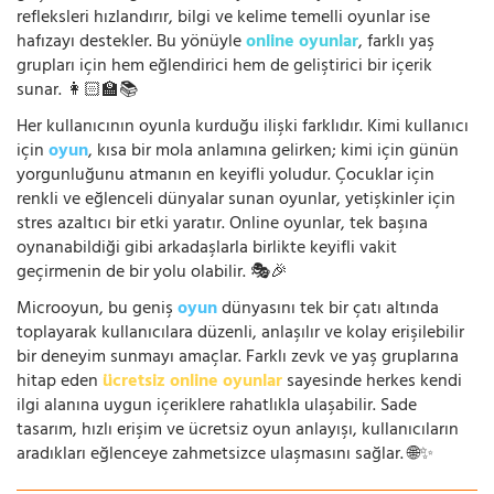
refleksleri hızlandırır, bilgi ve kelime temelli oyunlar ise
hafızayı destekler. Bu yönüyle
online oyunlar
, farklı yaş
grupları için hem eğlendirici hem de geliştirici bir içerik
sunar. 👩🏻‍🏫📚
Her kullanıcının oyunla kurduğu ilişki farklıdır. Kimi kullanıcı
için
oyun
, kısa bir mola anlamına gelirken; kimi için günün
yorgunluğunu atmanın en keyifli yoludur. Çocuklar için
renkli ve eğlenceli dünyalar sunan oyunlar, yetişkinler için
stres azaltıcı bir etki yaratır. Online oyunlar, tek başına
oynanabildiği gibi arkadaşlarla birlikte keyifli vakit
geçirmenin de bir yolu olabilir. 🎭🎉
Microoyun, bu geniş
oyun
dünyasını tek bir çatı altında
toplayarak kullanıcılara düzenli, anlaşılır ve kolay erişilebilir
bir deneyim sunmayı amaçlar. Farklı zevk ve yaş gruplarına
hitap eden
ücretsiz online oyunlar
sayesinde herkes kendi
ilgi alanına uygun içeriklere rahatlıkla ulaşabilir. Sade
tasarım, hızlı erişim ve ücretsiz oyun anlayışı, kullanıcıların
aradıkları eğlenceye zahmetsizce ulaşmasını sağlar. 🌐✨