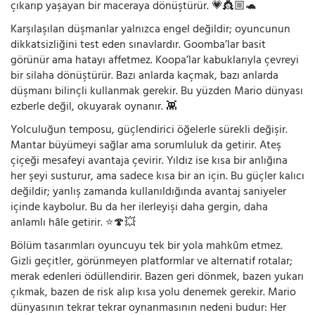
çıkarıp yaşayan bir maceraya dönüştürür. 💗👸🏼🐢
Karşılaşılan düşmanlar yalnızca engel değildir; oyuncunun
dikkatsizliğini test eden sınavlardır. Goomba’lar basit
görünür ama hatayı affetmez. Koopa’lar kabuklarıyla çevreyi
bir silaha dönüştürür. Bazı anlarda kaçmak, bazı anlarda
düşmanı bilinçli kullanmak gerekir. Bu yüzden Mario dünyası
ezberle değil, okuyarak oynanır. 👾
Yolculuğun temposu, güçlendirici öğelerle sürekli değişir.
Mantar büyümeyi sağlar ama sorumluluk da getirir. Ateş
çiçeği mesafeyi avantaja çevirir. Yıldız ise kısa bir anlığına
her şeyi susturur, ama sadece kısa bir an için. Bu güçler kalıcı
değildir; yanlış zamanda kullanıldığında avantaj saniyeler
içinde kaybolur. Bu da her ilerleyişi daha gergin, daha
anlamlı hâle getirir. ⭐🍄💥
Bölüm tasarımları oyuncuyu tek bir yola mahkûm etmez.
Gizli geçitler, görünmeyen platformlar ve alternatif rotalar;
merak edenleri ödüllendirir. Bazen geri dönmek, bazen yukarı
çıkmak, bazen de risk alıp kısa yolu denemek gerekir. Mario
dünyasının tekrar tekrar oynanmasının nedeni budur: Her