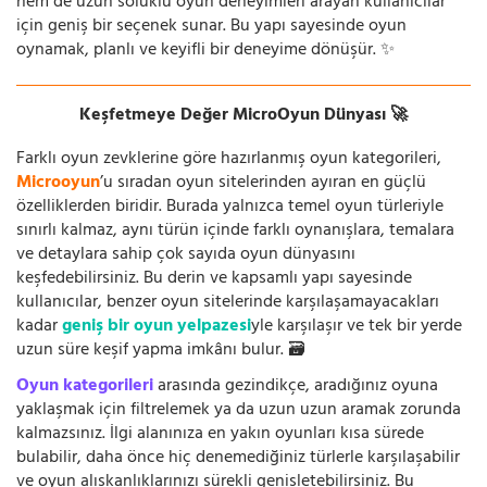
hem de uzun soluklu oyun deneyimleri arayan kullanıcılar
için geniş bir seçenek sunar. Bu yapı sayesinde oyun
oynamak, planlı ve keyifli bir deneyime dönüşür. ✨
Keşfetmeye Değer MicroOyun Dünyası 🚀
Farklı oyun zevklerine göre hazırlanmış oyun kategorileri,
Microoyun
’u sıradan oyun sitelerinden ayıran en güçlü
özelliklerden biridir. Burada yalnızca temel oyun türleriyle
sınırlı kalmaz, aynı türün içinde farklı oynanışlara, temalara
ve detaylara sahip çok sayıda oyun dünyasını
keşfedebilirsiniz. Bu derin ve kapsamlı yapı sayesinde
kullanıcılar, benzer oyun sitelerinde karşılaşamayacakları
kadar
geniş bir oyun yelpazesi
yle karşılaşır ve tek bir yerde
uzun süre keşif yapma imkânı bulur. 🗃️
Oyun kategorileri
arasında gezindikçe, aradığınız oyuna
yaklaşmak için filtrelemek ya da uzun uzun aramak zorunda
kalmazsınız. İlgi alanınıza en yakın oyunları kısa sürede
bulabilir, daha önce hiç denemediğiniz türlerle karşılaşabilir
ve oyun alışkanlıklarınızı sürekli genişletebilirsiniz. Bu