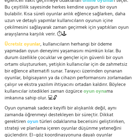
eğlenceli vakit geçirmeye odaklanan
online oyunlar
ı seçer.
Bu çeşitlilik sayesinde herkes kendine uygun bir oyun
bulabilir. Kısa süreli oyunlar anlık eğlence sağlarken, daha
uzun ve detaylı yapımlar kullanıcıların oyunun içine
çekilmesini sağlayarak zaman geçirmek için yaptıkları oyun
arayışlarına karşılık verir. ⏱️🕹️
Ücretsiz oyunlar
, kullanıcıların herhangi bir ödeme
yapmadan oyun deneyimi yaşamasını mümkün kılar. Bu
durum özellikle çocuklar ve gençler için güvenli bir oyun
ortamı oluştururken, yetişkin kullanıcılar için de zahmetsiz
bir eğlence alternatifi sunar. Tarayıcı üzerinden oynanan
oyunlar, bilgisayarın ya da cihazın performansını zorlamadan
çalışır ve ekstra yazılım ihtiyacını ortadan kaldırır. Böylece
kullanıcılar istedikleri zaman özgürce
oyun oyna
ma
imkanına sahip olur. 💻🔓
Oyun oynamak sadece keyifli bir alışkanlık değil, aynı
zamanda öğrenmeyi destekleyen bir süreçtir. Dikkat
gerektiren
oyun
türleri odaklanma becerisini geliştirirken,
strateji ve planlama içeren oyunlar düşünme yeteneğini
güçlendirir. El–göz koordinasyonuna dayalı oyunlar