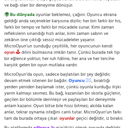
ve bağı olan bir deneyime dönüşür.
🌍 Bu dünyada
oyunlar beklemez, çağırır. Oyuncu ekrana
geldiği anda seçenekler karşısına dizilir; her biri farklı bir his,
farklı bir tempo ve farklı bir mücadele sunar. Kimi zaman
reflekslerin sınandığı hızlı anlar, kimi zaman sabrın ve
zekânın öne çıktığı sessiz mücadeleler yaşanır.
MicroOyun’un sunduğu çeşitlilik, her oyuncunun kendi
oyun 🕹️
dilini bulmasına imkân tanır. Çünkü burada tek tip
bir eğlence yoktur; her ruh hâline, her ana ve her tercihe
karşılık gelen bir oyun mutlaka vardır.
MicroOyun’da oyun, sadece başlatılan bir şey değildir;
devam etmek istenen bir bağdır.
Oyuncu 🧍‍♂️
, bıraktığı
yerden yeniden başlamak ister, çünkü oyunla kurduğu ilişki
yarım kalmayı sevmez. Bu bağ, kazanılan bir skorla güçlenir,
geçilen bir bölümle derinleşir ve paylaşılan bir deneyimle
anlam kazanır. Oyun bitse bile hissi bitmez; akılda kalan
anlar, tekrar oynama isteğini canlı tutar. MicroOyun’un farkı
tam da burada ortaya çıkar:
oyunlar
geçici değildir, iz bırakır.