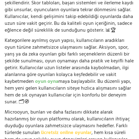
şekillendirir. Skor tabloları, başarı sistemleri ve ilerleme kaydı
gibi unsurlar, oyuncuların oyunlara tekrar dönmesini sağlar.
Kullanıcılar, kendi gelişimini takip edebildiği oyunlarda daha
uzun süre vakit geçirir. Bu da kaliteli oyun içeriğinin, sadece
eğlence değil süreklilik de sunduğunu gösterir. 📊🏆
Kategorilere ayrılmış oyun yapısı, kullanıcıların aradıkları
oyun türüne zahmetsizce ulaşmasını sağlar. Aksiyon, spor,
yarış ya da zeka oyunları gibi farklı seçeneklerin düzenli bir
şekilde sunulması, oyun oynamayı daha pratik ve keyifli hale
getirir. Kullanıcılar uzun listeler arasında kaybolmadan, ilgi
alanlarına göre oyunları kolayca keşfedebilir ve vakit
kaybetmeden
oyun oyna
maya başlayabilir. Bu düzenli yapı,
hem yeni gelen kullanıcıların siteye hızlıca alışmasını sağlar
hem de sık oynayan kullanıcılar için konforlu bir deneyim
sunar. 🗂️🧭
Microoyun, bunları ve daha fazlasını dikkate alarak
hazırlanmış bir oyun platformu olarak, kullanıcıların ihtiyaç
duyduğu oyunlara zahmetsizce ulaşmasını hedefler. Farklı
türlerde sunulan
ücretsiz online oyunlar
, hem kısa süreli