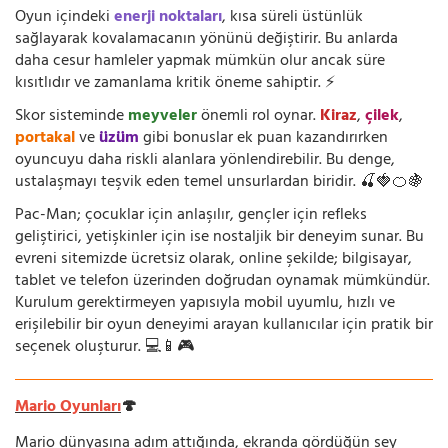
Oyun içindeki
enerji noktaları
, kısa süreli üstünlük
sağlayarak kovalamacanın yönünü değiştirir. Bu anlarda
daha cesur hamleler yapmak mümkün olur ancak süre
kısıtlıdır ve zamanlama kritik öneme sahiptir. ⚡
Skor sisteminde
meyveler
önemli rol oynar.
Kiraz
,
çilek
,
portakal
ve
üzüm
gibi bonuslar ek puan kazandırırken
oyuncuyu daha riskli alanlara yönlendirebilir. Bu denge,
ustalaşmayı teşvik eden temel unsurlardan biridir. 🍒🍓🍊🍇
Pac-Man; çocuklar için anlaşılır, gençler için refleks
geliştirici, yetişkinler için ise nostaljik bir deneyim sunar. Bu
evreni sitemizde ücretsiz olarak, online şekilde; bilgisayar,
tablet ve telefon üzerinden doğrudan oynamak mümkündür.
Kurulum gerektirmeyen yapısıyla mobil uyumlu, hızlı ve
erişilebilir bir oyun deneyimi arayan kullanıcılar için pratik bir
seçenek oluşturur. 💻📱🎮
Mario Oyunları
🍄
Mario dünyasına adım attığında, ekranda gördüğün şey