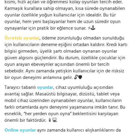
kısmı, hızlı açılan ve öğrenmesi kolay oyunları tercih eder.
Karmaşık kurallara sahip olmayan, kısa sürede oynanabilen
oyunlar özellikle yoğun kullanıcılar için idealdir. Bu tür
oyunlar, hem yeni başlayanlar hem de uzun süredir oyun
oynayanlar için pratik bir eğlence sunar. ⚡🕹️
Ücretsiz oyunlar
, ödeme zorunluluğu olmadan sunulduğu
için kullanıcıların deneme eşiğini ortadan kaldırır. Kredi kartı
bilgisi girmeden, üyelik şartı olmadan oynanan oyunlar
güven algısını güçlendirir. Bu durum, özellikle çocuklar için
oyun arayan ebeveynler açısından önemli bir tercih
sebebidir. Aynı zamanda yetişkin kullanıcılar için de risksiz
bir oyun deneyimi anlamına gelir. 🔓🛡️
Tarayıcı tabanlı
oyunlar
, cihaz uyumluluğu açısından
avantaj sağlar. Masaüstü bilgisayar, dizüstü, tablet veya
mobil cihaz üzerinden oynanabilen oyunlar, kullanıcıların
farklı ortamlarda aynı deneyimi yaşamasına imkân tanır. Bu
esneklik, “her yerden oyun oyna” beklentisini karşılayan
önemli bir faktördür. 📱💻
Online oyunlar
aynı zamanda kullanıcı alışkanlıklarını da