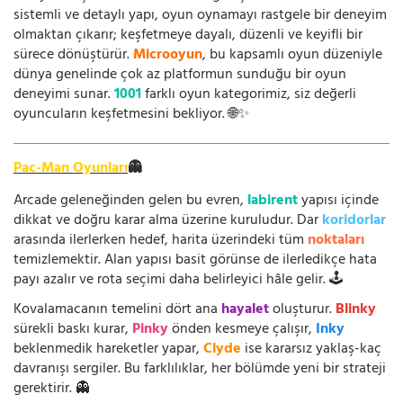
sistemli ve detaylı yapı, oyun oynamayı rastgele bir deneyim
olmaktan çıkarır; keşfetmeye dayalı, düzenli ve keyifli bir
sürece dönüştürür.
Microoyun
, bu kapsamlı oyun düzeniyle
dünya genelinde çok az platformun sunduğu bir oyun
deneyimi sunar.
1001
farklı oyun kategorimiz, siz değerli
oyuncuların keşfetmesini bekliyor. 🌐✨
Pac-Man Oyunları
👻
Arcade geleneğinden gelen bu evren,
labirent
yapısı içinde
dikkat ve doğru karar alma üzerine kuruludur. Dar
koridorlar
arasında ilerlerken hedef, harita üzerindeki tüm
noktaları
temizlemektir. Alan yapısı basit görünse de ilerledikçe hata
payı azalır ve rota seçimi daha belirleyici hâle gelir. 🕹️
Kovalamacanın temelini dört ana
hayalet
oluşturur.
Blinky
sürekli baskı kurar,
Pinky
önden kesmeye çalışır,
Inky
beklenmedik hareketler yapar,
Clyde
ise kararsız yaklaş-kaç
davranışı sergiler. Bu farklılıklar, her bölümde yeni bir strateji
gerektirir. 👻