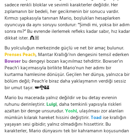
sadece renkli bloklar ve sevimli karakterler değildir. Her
zıplamanın bir bedeli, her gecikmenin bir sonucu vardır.
Kırmızı şapkasıyla tanınan Mario, boşlukları hesaplarken
oyuncuya da aynı soruyu sordurur: “Şimdi mi, yoksa bir adım
sonra mı?” Bu evrende ilerlemek refleks kadar sabır, hız kadar
dikkat ister. 👸🏼
Bu yolculuğun merkezinde güçlü ve net bir amaç bulunur.
Prenses Peach
, Mantar Krallığı’nın dengesini temsil ederken
Bowser
bu dengeyi bozan kaçınılmaz tehdittir. Bowser’ın
Peach’i kaçırmasıyla birlikte Mario’nun her adımı bir
kurtarma hamlesine dönüşür. Geçilen her dünya, yalnızca bir
bölüm değil; Peach’e biraz daha yaklaşmanın verdiği sessiz
bir umut taşır. 👑🐉🏰
Mario bu macerada yalnız değildir ve bu detay evrenin
ruhunu derinleştirir.
Luigi
, daha temkinli yapısıyla riskleri
azaltan bir denge unsurudur.
Yoshi
, ulaşılması zor alanları
mümkün kılarak hareket hissini değiştirir.
Toad
ise krallığın
yaşayan sesi gibidir; yalnız olmadığını hissettirir. Bu
karakterler, Mario dünyasını tek bir kahramanın koşusundan