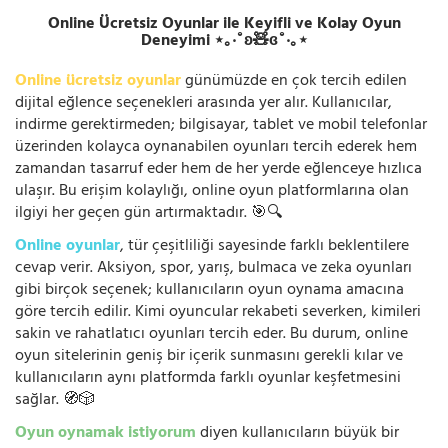
Online Ücretsiz Oyunlar ile Keyifli ve Kolay Oyun
Deneyimi ⋆｡‧˚ʚ🧸ɞ˚‧｡⋆
Online ücretsiz oyunlar
günümüzde en çok tercih edilen
dijital eğlence seçenekleri arasında yer alır. Kullanıcılar,
indirme gerektirmeden; bilgisayar, tablet ve mobil telefonlar
üzerinden kolayca oynanabilen oyunları tercih ederek hem
zamandan tasarruf eder hem de her yerde eğlenceye hızlıca
ulaşır. Bu erişim kolaylığı, online oyun platformlarına olan
ilgiyi her geçen gün artırmaktadır. 🎯🔍
Online oyunlar
, tür çeşitliliği sayesinde farklı beklentilere
cevap verir. Aksiyon, spor, yarış, bulmaca ve zeka oyunları
gibi birçok seçenek; kullanıcıların oyun oynama amacına
göre tercih edilir. Kimi oyuncular rekabeti severken, kimileri
sakin ve rahatlatıcı oyunları tercih eder. Bu durum, online
oyun sitelerinin geniş bir içerik sunmasını gerekli kılar ve
kullanıcıların aynı platformda farklı oyunlar keşfetmesini
sağlar. 🧭🎲
Oyun oynamak istiyorum
diyen kullanıcıların büyük bir