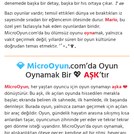
denemede başka bir detay, başka bir his ortaya çıkar. 🚩🧱
Bazı oyunlar vardır; temsil ettikleri dünya ve bıraktıkları iz
sayesinde sıradan bir eğlencenin ötesinde durur.
Mario
, bu
özel yeri fazlasıyla hak eden oyunlardan biridir.
MicroOyun.com’da bu ölümsüz oyunu
oyna
mak, yalnızca
vakit geçirmek değil; yıllardır süren bir oyun kültürüne
doğrudan temas etmektir. ⁺˚⋆｡°🍄₊
💎 MicroOyun
.com’da Oyun
Oynamak Bir 💖
AŞK
’tır
MicroOyun
, her yaştan oyuncu için oyun oynamayı
aşka ❤️
dönüştürür. Bu aşk, ilk açılan oyunda hissedilen merakla
başlar; ekranda beliren ilk sahnede, ilk hamlede, ilk başarıda
derinleşir. Burada oyun, yalnızca zaman geçirmek için açılan
bir araç değildir. Oyun, gündelik hayatın arasına sıkışmış kısa
anlardan taşar, oyuncunun zihninde yer eder ve tekrar tekrar
geri dönme isteği uyandırır. MicroOyun’da oyun oynamak,
bir alışkanlıktan öteye geçer; kendine ait bir ritmi, heyecanı