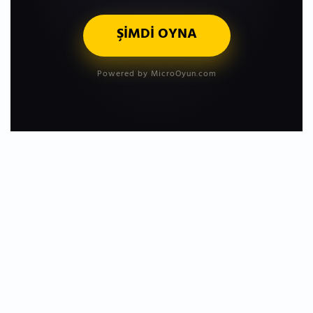
ŞİMDİ OYNA
Powered by MicroOyun.com