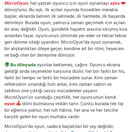
MicroOyun
, her yaştan oyuncu için oyun oynamayı
aşka ❤️
dönüştürür. Bu aşk, ilk açılan oyunda hissedilen merakla
başlar; ekranda beliren ilk sahnede, ilk hamlede, ilk başarıda
derinleşir. Burada oyun, yalnızca zaman geçirmek için açılan
bir araç değildir. Oyun, gündelik hayatın arasına sıkışmış kısa
anlardan taşar, oyuncunun zihninde yer eder ve tekrar tekrar
geri dönme isteği uyandırır. MicroOyun’da oyun oynamak,
bir alışkanlıktan öteye geçer; kendine ait bir ritmi, heyecanı
ve bağı olan bir deneyime dönüşür.
🌍 Bu dünyada
oyunlar beklemez, çağırır. Oyuncu ekrana
geldiği anda seçenekler karşısına dizilir; her biri farklı bir his,
farklı bir tempo ve farklı bir mücadele sunar. Kimi zaman
reflekslerin sınandığı hızlı anlar, kimi zaman sabrın ve
zekânın öne çıktığı sessiz mücadeleler yaşanır.
MicroOyun’un sunduğu çeşitlilik, her oyuncunun kendi
oyun 🕹️
dilini bulmasına imkân tanır. Çünkü burada tek tip
bir eğlence yoktur; her ruh hâline, her ana ve her tercihe
karşılık gelen bir oyun mutlaka vardır.
MicroOyun’da oyun, sadece başlatılan bir şey değildir;