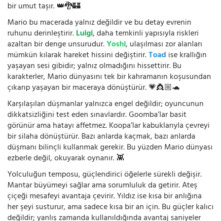
bir umut taşır. 👑🐉🏰
Mario bu macerada yalnız değildir ve bu detay evrenin
ruhunu derinleştirir.
Luigi
, daha temkinli yapısıyla riskleri
azaltan bir denge unsurudur.
Yoshi
, ulaşılması zor alanları
mümkün kılarak hareket hissini değiştirir.
Toad
ise krallığın
yaşayan sesi gibidir; yalnız olmadığını hissettirir. Bu
karakterler, Mario dünyasını tek bir kahramanın koşusundan
çıkarıp yaşayan bir maceraya dönüştürür. 💗👸🏼🐢
Karşılaşılan düşmanlar yalnızca engel değildir; oyuncunun
dikkatsizliğini test eden sınavlardır. Goomba’lar basit
görünür ama hatayı affetmez. Koopa’lar kabuklarıyla çevreyi
bir silaha dönüştürür. Bazı anlarda kaçmak, bazı anlarda
düşmanı bilinçli kullanmak gerekir. Bu yüzden Mario dünyası
ezberle değil, okuyarak oynanır. 👾
Yolculuğun temposu, güçlendirici öğelerle sürekli değişir.
Mantar büyümeyi sağlar ama sorumluluk da getirir. Ateş
çiçeği mesafeyi avantaja çevirir. Yıldız ise kısa bir anlığına
her şeyi susturur, ama sadece kısa bir an için. Bu güçler kalıcı
değildir; yanlış zamanda kullanıldığında avantaj saniyeler