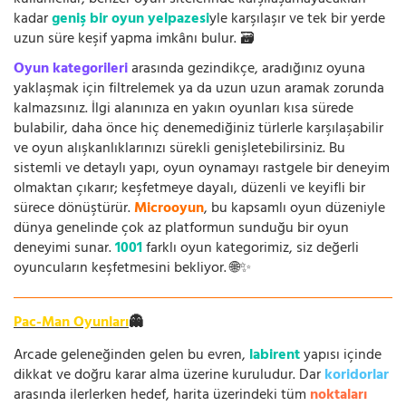
kullanıcılar, benzer oyun sitelerinde karşılaşamayacakları
kadar
geniş bir oyun yelpazesi
yle karşılaşır ve tek bir yerde
uzun süre keşif yapma imkânı bulur. 🗃️
Oyun kategorileri
arasında gezindikçe, aradığınız oyuna
yaklaşmak için filtrelemek ya da uzun uzun aramak zorunda
kalmazsınız. İlgi alanınıza en yakın oyunları kısa sürede
bulabilir, daha önce hiç denemediğiniz türlerle karşılaşabilir
ve oyun alışkanlıklarınızı sürekli genişletebilirsiniz. Bu
sistemli ve detaylı yapı, oyun oynamayı rastgele bir deneyim
olmaktan çıkarır; keşfetmeye dayalı, düzenli ve keyifli bir
sürece dönüştürür.
Microoyun
, bu kapsamlı oyun düzeniyle
dünya genelinde çok az platformun sunduğu bir oyun
deneyimi sunar.
1001
farklı oyun kategorimiz, siz değerli
oyuncuların keşfetmesini bekliyor. 🌐✨
Pac-Man Oyunları
👻
Arcade geleneğinden gelen bu evren,
labirent
yapısı içinde
dikkat ve doğru karar alma üzerine kuruludur. Dar
koridorlar
arasında ilerlerken hedef, harita üzerindeki tüm
noktaları