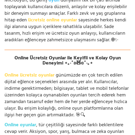
Microoyun, bu geniş
oyun
dünyasını tek bir çatı altında
toplayarak kullanıcılara düzenli, anlaşılır ve kolay erişilebilir
bir deneyim sunmayı amaçlar. Farklı zevk ve yaş gruplarına
hitap eden
ücretsiz online oyunlar
sayesinde herkes kendi
ilgi alanına uygun içeriklere rahatlıkla ulaşabilir. Sade
tasarım, hızlı erişim ve ücretsiz oyun anlayışı, kullanıcıların
aradıkları eğlenceye zahmetsizce ulaşmasını sağlar. 🌐✨
Online Ücretsiz Oyunlar ile Keyifli ve Kolay Oyun
Deneyimi ⋆｡‧˚ʚ🧸ɞ˚‧｡⋆
Online ücretsiz oyunlar
günümüzde en çok tercih edilen
dijital eğlence seçenekleri arasında yer alır. Kullanıcılar,
indirme gerektirmeden; bilgisayar, tablet ve mobil telefonlar
üzerinden kolayca oynanabilen oyunları tercih ederek hem
zamandan tasarruf eder hem de her yerde eğlenceye hızlıca
ulaşır. Bu erişim kolaylığı, online oyun platformlarına olan
ilgiyi her geçen gün artırmaktadır. 🎯🔍
Online oyunlar
, tür çeşitliliği sayesinde farklı beklentilere
cevap verir. Aksiyon, spor, yarış, bulmaca ve zeka oyunları