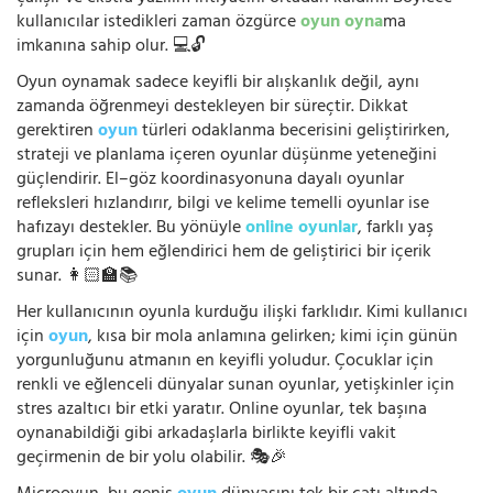
kullanıcılar istedikleri zaman özgürce
oyun oyna
ma
imkanına sahip olur. 💻🔓
Oyun oynamak sadece keyifli bir alışkanlık değil, aynı
zamanda öğrenmeyi destekleyen bir süreçtir. Dikkat
gerektiren
oyun
türleri odaklanma becerisini geliştirirken,
strateji ve planlama içeren oyunlar düşünme yeteneğini
güçlendirir. El–göz koordinasyonuna dayalı oyunlar
refleksleri hızlandırır, bilgi ve kelime temelli oyunlar ise
hafızayı destekler. Bu yönüyle
online oyunlar
, farklı yaş
grupları için hem eğlendirici hem de geliştirici bir içerik
sunar. 👩🏻‍🏫📚
Her kullanıcının oyunla kurduğu ilişki farklıdır. Kimi kullanıcı
için
oyun
, kısa bir mola anlamına gelirken; kimi için günün
yorgunluğunu atmanın en keyifli yoludur. Çocuklar için
renkli ve eğlenceli dünyalar sunan oyunlar, yetişkinler için
stres azaltıcı bir etki yaratır. Online oyunlar, tek başına
oynanabildiği gibi arkadaşlarla birlikte keyifli vakit
geçirmenin de bir yolu olabilir. 🎭🎉