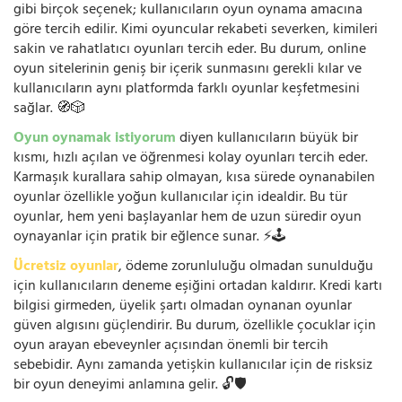
gibi birçok seçenek; kullanıcıların oyun oynama amacına
göre tercih edilir. Kimi oyuncular rekabeti severken, kimileri
sakin ve rahatlatıcı oyunları tercih eder. Bu durum, online
oyun sitelerinin geniş bir içerik sunmasını gerekli kılar ve
kullanıcıların aynı platformda farklı oyunlar keşfetmesini
sağlar. 🧭🎲
Oyun oynamak istiyorum
diyen kullanıcıların büyük bir
kısmı, hızlı açılan ve öğrenmesi kolay oyunları tercih eder.
Karmaşık kurallara sahip olmayan, kısa sürede oynanabilen
oyunlar özellikle yoğun kullanıcılar için idealdir. Bu tür
oyunlar, hem yeni başlayanlar hem de uzun süredir oyun
oynayanlar için pratik bir eğlence sunar. ⚡🕹️
Ücretsiz oyunlar
, ödeme zorunluluğu olmadan sunulduğu
için kullanıcıların deneme eşiğini ortadan kaldırır. Kredi kartı
bilgisi girmeden, üyelik şartı olmadan oynanan oyunlar
güven algısını güçlendirir. Bu durum, özellikle çocuklar için
oyun arayan ebeveynler açısından önemli bir tercih
sebebidir. Aynı zamanda yetişkin kullanıcılar için de risksiz
bir oyun deneyimi anlamına gelir. 🔓🛡️