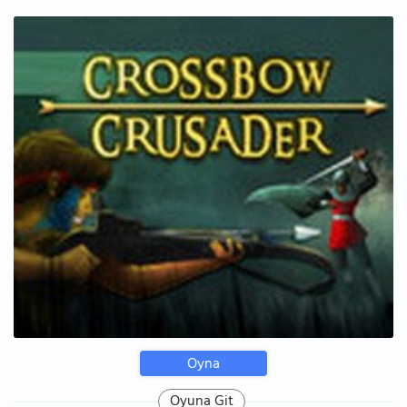
Oyna
Oyuna Git