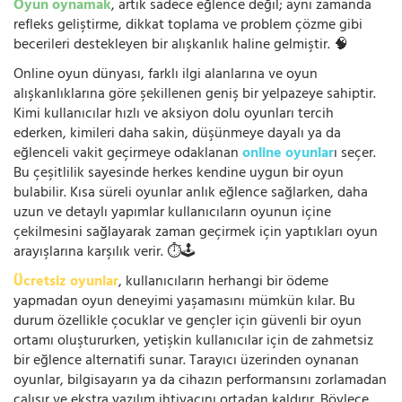
Oyun oynamak
, artık sadece eğlence değil; aynı zamanda
refleks geliştirme, dikkat toplama ve problem çözme gibi
becerileri destekleyen bir alışkanlık haline gelmiştir. 🧠
Online oyun dünyası, farklı ilgi alanlarına ve oyun
alışkanlıklarına göre şekillenen geniş bir yelpazeye sahiptir.
Kimi kullanıcılar hızlı ve aksiyon dolu oyunları tercih
ederken, kimileri daha sakin, düşünmeye dayalı ya da
eğlenceli vakit geçirmeye odaklanan
online oyunlar
ı seçer.
Bu çeşitlilik sayesinde herkes kendine uygun bir oyun
bulabilir. Kısa süreli oyunlar anlık eğlence sağlarken, daha
uzun ve detaylı yapımlar kullanıcıların oyunun içine
çekilmesini sağlayarak zaman geçirmek için yaptıkları oyun
arayışlarına karşılık verir. ⏱️🕹️
Ücretsiz oyunlar
, kullanıcıların herhangi bir ödeme
yapmadan oyun deneyimi yaşamasını mümkün kılar. Bu
durum özellikle çocuklar ve gençler için güvenli bir oyun
ortamı oluştururken, yetişkin kullanıcılar için de zahmetsiz
bir eğlence alternatifi sunar. Tarayıcı üzerinden oynanan
oyunlar, bilgisayarın ya da cihazın performansını zorlamadan
çalışır ve ekstra yazılım ihtiyacını ortadan kaldırır. Böylece