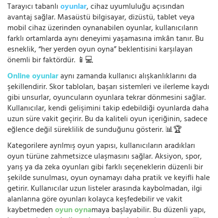
Tarayıcı tabanlı
oyunlar
, cihaz uyumluluğu açısından
avantaj sağlar. Masaüstü bilgisayar, dizüstü, tablet veya
mobil cihaz üzerinden oynanabilen oyunlar, kullanıcıların
farklı ortamlarda aynı deneyimi yaşamasına imkân tanır. Bu
esneklik, “her yerden oyun oyna” beklentisini karşılayan
önemli bir faktördür. 📱💻
Online oyunlar
aynı zamanda kullanıcı alışkanlıklarını da
şekillendirir. Skor tabloları, başarı sistemleri ve ilerleme kaydı
gibi unsurlar, oyuncuların oyunlara tekrar dönmesini sağlar.
Kullanıcılar, kendi gelişimini takip edebildiği oyunlarda daha
uzun süre vakit geçirir. Bu da kaliteli oyun içeriğinin, sadece
eğlence değil süreklilik de sunduğunu gösterir. 📊🏆
Kategorilere ayrılmış oyun yapısı, kullanıcıların aradıkları
oyun türüne zahmetsizce ulaşmasını sağlar. Aksiyon, spor,
yarış ya da zeka oyunları gibi farklı seçeneklerin düzenli bir
şekilde sunulması, oyun oynamayı daha pratik ve keyifli hale
getirir. Kullanıcılar uzun listeler arasında kaybolmadan, ilgi
alanlarına göre oyunları kolayca keşfedebilir ve vakit
kaybetmeden
oyun oyna
maya başlayabilir. Bu düzenli yapı,