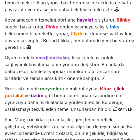
temizlemektir. Alan yapısı basit görünse de ilerledikçe hata
payı azalır ve rota seçimi daha belirleyici hâle gelir. 🕹️
Kovalamacanın temelini dört ana
hayalet
oluşturur.
Blinky
sürekli baskı kurar,
Pinky
önden kesmeye çalışır,
Inky
beklenmedik hareketler yapar,
Clyde
ise kararsız yaklaş-kaç
davranışı sergiler. Bu farklılıklar, her bölümde yeni bir strateji
gerektirir. 👻
Oyun içindeki
enerji noktaları
, kısa süreli üstünlük
sağlayarak kovalamacanın yönünü değiştirir. Bu anlarda
daha cesur hamleler yapmak mümkün olur ancak süre
kısıtlıdır ve zamanlama kritik öneme sahiptir. ⚡
Skor sisteminde
meyveler
önemli rol oynar.
Kiraz
,
çilek
,
portakal
ve
üzüm
gibi bonuslar ek puan kazandırırken
oyuncuyu daha riskli alanlara yönlendirebilir. Bu denge,
ustalaşmayı teşvik eden temel unsurlardan biridir. 🍒🍓🍊🍇
Pac-Man; çocuklar için anlaşılır, gençler için refleks
geliştirici, yetişkinler için ise nostaljik bir deneyim sunar. Bu
evreni sitemizde ücretsiz olarak, online şekilde; bilgisayar,