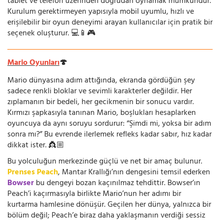
tablet ve telefon üzerinden doğrudan oynamak mümkündür.
Kurulum gerektirmeyen yapısıyla mobil uyumlu, hızlı ve
erişilebilir bir oyun deneyimi arayan kullanıcılar için pratik bir
seçenek oluşturur. 💻📱🎮
Mario Oyunları
🍄
Mario dünyasına adım attığında, ekranda gördüğün şey
sadece renkli bloklar ve sevimli karakterler değildir. Her
zıplamanın bir bedeli, her gecikmenin bir sonucu vardır.
Kırmızı şapkasıyla tanınan Mario, boşlukları hesaplarken
oyuncuya da aynı soruyu sordurur: “Şimdi mi, yoksa bir adım
sonra mı?” Bu evrende ilerlemek refleks kadar sabır, hız kadar
dikkat ister. 👸🏼
Bu yolculuğun merkezinde güçlü ve net bir amaç bulunur.
Prenses Peach
, Mantar Krallığı’nın dengesini temsil ederken
Bowser
bu dengeyi bozan kaçınılmaz tehdittir. Bowser’ın
Peach’i kaçırmasıyla birlikte Mario’nun her adımı bir
kurtarma hamlesine dönüşür. Geçilen her dünya, yalnızca bir
bölüm değil; Peach’e biraz daha yaklaşmanın verdiği sessiz