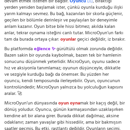
devam etmek istenen bir bağdır.
Oyuncu 🧍‍♂️
, bıraktığı
yerden yeniden başlamak ister, çünkü oyunla kurduğu ilişki
yarım kalmayı sevmez. Bu bağ, kazanılan bir skorla güçlenir,
geçilen bir bölümle derinleşir ve paylaşılan bir deneyimle
anlam kazanır. Oyun bitse bile hissi bitmez; akılda kalan
anlar, tekrar oynama isteğini canlı tutar. MicroOyun’un farkı
tam da burada ortaya çıkar:
oyunlar
geçici değildir, iz bırakır.
Bu platformda
eğlence ✨
gürültülü olmak zorunda değildir.
Bazen sakin bir oyunda kaybolmak, bazen tek bir hamlenin
sonucunu düşünmek yeterlidir. MicroOyun, oyunu sadece
hız ve aksiyonla tanımlamaz; oyunun düşünceyle, dikkatle
ve sezgiyle kurduğu bağı da önemser. Bu yüzden her
oyuncu, kendi temposunda ilerleyebilir. Oyun, oyuncunun
kontrolündedir; MicroOyun yalnızca bu yolculuğun kapısını
aralar. 🚀
MicroOyun’un dünyasında
oyun oyna
mak bir kaçış değil, bir
dönüş yoludur. Oyuncu, günün karmaşasından uzaklaşırken
kendine ait bir alana girer. Burada dikkat dağılmaz, aksine
odaklanır; zaman yavaşlar gibi hissedilir, ama bir bakmışsın
saatler geçmiş. Bu etki, rastlantı değildir. Oyunların seçimi,