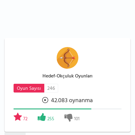
Hedef-Okçuluk Oyunları
Oyun Sayısı
246
42.083 oynanma
72
255
101