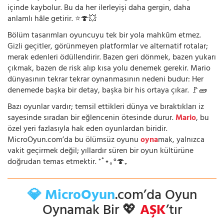
içinde kaybolur. Bu da her ilerleyişi daha gergin, daha
anlamlı hâle getirir. ⭐🍄💥
Bölüm tasarımları oyuncuyu tek bir yola mahkûm etmez.
Gizli geçitler, görünmeyen platformlar ve alternatif rotalar;
merak edenleri ödüllendirir. Bazen geri dönmek, bazen yukarı
çıkmak, bazen de risk alıp kısa yolu denemek gerekir. Mario
dünyasının tekrar tekrar oynanmasının nedeni budur: Her
denemede başka bir detay, başka bir his ortaya çıkar. 🚩🧱
Bazı oyunlar vardır; temsil ettikleri dünya ve bıraktıkları iz
sayesinde sıradan bir eğlencenin ötesinde durur.
Mario
, bu
özel yeri fazlasıyla hak eden oyunlardan biridir.
MicroOyun.com’da bu ölümsüz oyunu
oyna
mak, yalnızca
vakit geçirmek değil; yıllardır süren bir oyun kültürüne
doğrudan temas etmektir. ⁺˚⋆｡°🍄₊
💎 MicroOyun
.com’da Oyun
Oynamak Bir 💖
AŞK
’tır