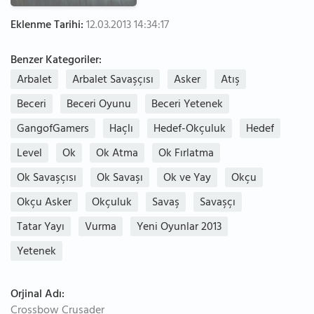
Eklenme Tarihi:
12.03.2013 14:34:17
Benzer Kategoriler:
Arbalet
Arbalet Savaşçısı
Asker
Atış
Beceri
Beceri Oyunu
Beceri Yetenek
GangofGamers
Haçlı
Hedef-Okçuluk
Hedef
Level
Ok
Ok Atma
Ok Fırlatma
Ok Savaşçısı
Ok Savaşı
Ok ve Yay
Okçu
Okçu Asker
Okçuluk
Savaş
Savaşçı
Tatar Yayı
Vurma
Yeni Oyunlar 2013
Yetenek
Orjinal Adı:
Crossbow Crusader