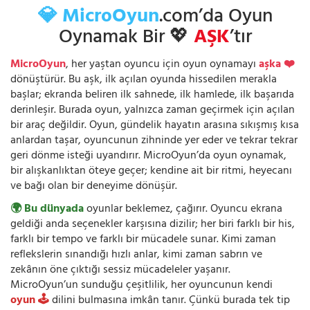
💎 MicroOyun
.com’da Oyun
Oynamak Bir 💖
AŞK
’tır
MicroOyun
, her yaştan oyuncu için oyun oynamayı
aşka ❤️
dönüştürür. Bu aşk, ilk açılan oyunda hissedilen merakla
başlar; ekranda beliren ilk sahnede, ilk hamlede, ilk başarıda
derinleşir. Burada oyun, yalnızca zaman geçirmek için açılan
bir araç değildir. Oyun, gündelik hayatın arasına sıkışmış kısa
anlardan taşar, oyuncunun zihninde yer eder ve tekrar tekrar
geri dönme isteği uyandırır. MicroOyun’da oyun oynamak,
bir alışkanlıktan öteye geçer; kendine ait bir ritmi, heyecanı
ve bağı olan bir deneyime dönüşür.
🌍 Bu dünyada
oyunlar beklemez, çağırır. Oyuncu ekrana
geldiği anda seçenekler karşısına dizilir; her biri farklı bir his,
farklı bir tempo ve farklı bir mücadele sunar. Kimi zaman
reflekslerin sınandığı hızlı anlar, kimi zaman sabrın ve
zekânın öne çıktığı sessiz mücadeleler yaşanır.
MicroOyun’un sunduğu çeşitlilik, her oyuncunun kendi
oyun 🕹️
dilini bulmasına imkân tanır. Çünkü burada tek tip