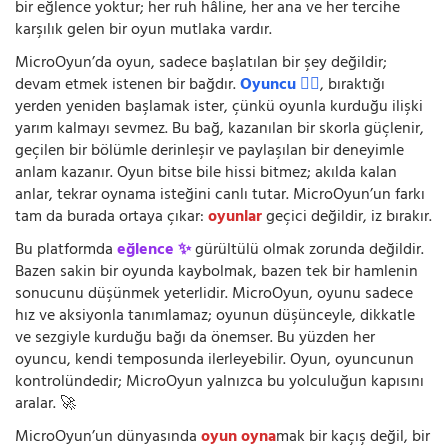
bir eğlence yoktur; her ruh hâline, her ana ve her tercihe
karşılık gelen bir oyun mutlaka vardır.
MicroOyun’da oyun, sadece başlatılan bir şey değildir;
devam etmek istenen bir bağdır.
Oyuncu 🧍‍♂️
, bıraktığı
yerden yeniden başlamak ister, çünkü oyunla kurduğu ilişki
yarım kalmayı sevmez. Bu bağ, kazanılan bir skorla güçlenir,
geçilen bir bölümle derinleşir ve paylaşılan bir deneyimle
anlam kazanır. Oyun bitse bile hissi bitmez; akılda kalan
anlar, tekrar oynama isteğini canlı tutar. MicroOyun’un farkı
tam da burada ortaya çıkar:
oyunlar
geçici değildir, iz bırakır.
Bu platformda
eğlence ✨
gürültülü olmak zorunda değildir.
Bazen sakin bir oyunda kaybolmak, bazen tek bir hamlenin
sonucunu düşünmek yeterlidir. MicroOyun, oyunu sadece
hız ve aksiyonla tanımlamaz; oyunun düşünceyle, dikkatle
ve sezgiyle kurduğu bağı da önemser. Bu yüzden her
oyuncu, kendi temposunda ilerleyebilir. Oyun, oyuncunun
kontrolündedir; MicroOyun yalnızca bu yolculuğun kapısını
aralar. 🚀
MicroOyun’un dünyasında
oyun oyna
mak bir kaçış değil, bir