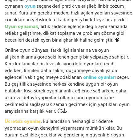
dağıtmak ya da sadece eğlenmek isteyenler için tarayıcıdan
oynanan
oyun
seçenekleri pratik ve erişilebilir bir çözüm
sunar. Kurulum gerektirmeden, hızlı açılan yapıları sayesinde
çocuklardan yetişkinlere kadar geniş bir kitleye hitap eder.
Oyun oynamak
, artık sadece eğlence değil; aynı zamanda
refleks geliştirme, dikkat toplama ve problem çözme gibi
becerileri destekleyen bir alışkanlık haline gelmiştir. 🧠
Online oyun dünyası, farklı ilgi alanlarına ve oyun
alışkanlıklarına göre şekillenen geniş bir yelpazeye sahiptir.
Kimi kullanıcılar hızlı ve aksiyon dolu oyunları tercih
ederken, kimileri daha sakin, düşünmeye dayalı ya da
eğlenceli vakit geçirmeye odaklanan
online oyunlar
ı seçer.
Bu çeşitlilik sayesinde herkes kendine uygun bir oyun
bulabilir. Kısa süreli oyunlar anlık eğlence sağlarken, daha
uzun ve detaylı yapımlar kullanıcıların oyunun içine
çekilmesini sağlayarak zaman geçirmek için yaptıkları oyun
arayışlarına karşılık verir. ⏱️🕹️
Ücretsiz oyunlar
, kullanıcıların herhangi bir ödeme
yapmadan oyun deneyimi yaşamasını mümkün kılar. Bu
durum özellikle çocuklar ve gençler için güvenli bir oyun