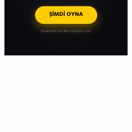
ŞİMDİ OYNA
Powered by MicroOyun.com