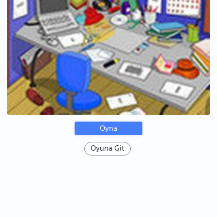
Oyna
Oyuna Git