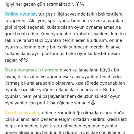
ilgiyi her geçen gün artırmaktadır. 🎯🔍
Online oyunlar
, tür çeşitliliği sayesinde farklı beklentilere
cevap verir. Aksiyon, spor, yarış, bulmaca ve zeka oyunları
gibi birçok seçenek; kullanıcıların oyun oynama amacına
göre tercih edilir. Kimi oyuncular rekabeti severken, kimileri
sakin ve rahatlatıcı oyunları tercih eder. Bu durum, online
oyun sitelerinin geniş bir içerik sunmasını gerekli kılar ve
kullanıcıların aynı platformda farklı oyunlar keşfetmesini
sağlar. 🧭🎲
Oyun oynamak istiyorum
diyen kullanıcıların büyük bir
kısmı, hızlı açılan ve öğrenmesi kolay oyunları tercih eder.
Karmaşık kurallara sahip olmayan, kısa sürede oynanabilen
oyunlar özellikle yoğun kullanıcılar için idealdir. Bu tür
oyunlar, hem yeni başlayanlar hem de uzun süredir oyun
oynayanlar için pratik bir eğlence sunar. ⚡🕹️
Ücretsiz oyunlar
, ödeme zorunluluğu olmadan sunulduğu
için kullanıcıların deneme eşiğini ortadan kaldırır. Kredi kartı
bilgisi girmeden, üyelik şartı olmadan oynanan oyunlar
güven algısını güçlendirir. Bu durum, özellikle çocuklar için