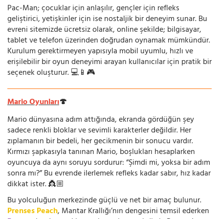
Pac-Man; çocuklar için anlaşılır, gençler için refleks
geliştirici, yetişkinler için ise nostaljik bir deneyim sunar. Bu
evreni sitemizde ücretsiz olarak, online şekilde; bilgisayar,
tablet ve telefon üzerinden doğrudan oynamak mümkündür.
Kurulum gerektirmeyen yapısıyla mobil uyumlu, hızlı ve
erişilebilir bir oyun deneyimi arayan kullanıcılar için pratik bir
seçenek oluşturur. 💻📱🎮
Mario Oyunları
🍄
Mario dünyasına adım attığında, ekranda gördüğün şey
sadece renkli bloklar ve sevimli karakterler değildir. Her
zıplamanın bir bedeli, her gecikmenin bir sonucu vardır.
Kırmızı şapkasıyla tanınan Mario, boşlukları hesaplarken
oyuncuya da aynı soruyu sordurur: “Şimdi mi, yoksa bir adım
sonra mı?” Bu evrende ilerlemek refleks kadar sabır, hız kadar
dikkat ister. 👸🏼
Bu yolculuğun merkezinde güçlü ve net bir amaç bulunur.
Prenses Peach
, Mantar Krallığı’nın dengesini temsil ederken