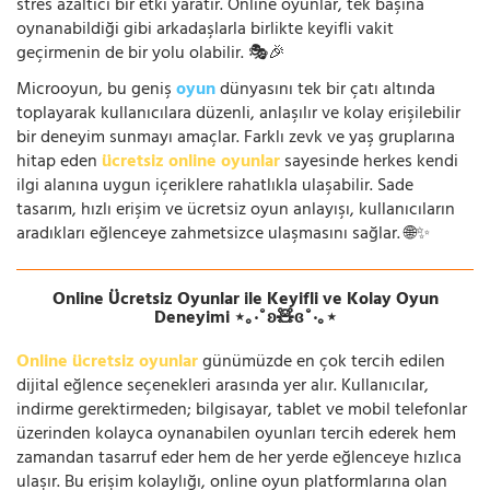
stres azaltıcı bir etki yaratır. Online oyunlar, tek başına
oynanabildiği gibi arkadaşlarla birlikte keyifli vakit
geçirmenin de bir yolu olabilir. 🎭🎉
Microoyun, bu geniş
oyun
dünyasını tek bir çatı altında
toplayarak kullanıcılara düzenli, anlaşılır ve kolay erişilebilir
bir deneyim sunmayı amaçlar. Farklı zevk ve yaş gruplarına
hitap eden
ücretsiz online oyunlar
sayesinde herkes kendi
ilgi alanına uygun içeriklere rahatlıkla ulaşabilir. Sade
tasarım, hızlı erişim ve ücretsiz oyun anlayışı, kullanıcıların
aradıkları eğlenceye zahmetsizce ulaşmasını sağlar. 🌐✨
Online Ücretsiz Oyunlar ile Keyifli ve Kolay Oyun
Deneyimi ⋆｡‧˚ʚ🧸ɞ˚‧｡⋆
Online ücretsiz oyunlar
günümüzde en çok tercih edilen
dijital eğlence seçenekleri arasında yer alır. Kullanıcılar,
indirme gerektirmeden; bilgisayar, tablet ve mobil telefonlar
üzerinden kolayca oynanabilen oyunları tercih ederek hem
zamandan tasarruf eder hem de her yerde eğlenceye hızlıca
ulaşır. Bu erişim kolaylığı, online oyun platformlarına olan