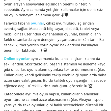
oyun arayan ebeveynler açısından önemli bir tercih
sebebidir. Aynı zamanda yetişkin kullanıcılar için de risksiz
bir oyun deneyimi anlamına gelir. 🔓🛡️
Tarayıcı tabanlı
oyunlar
, cihaz uyumluluğu açısından
avantaj sağlar. Masaüstü bilgisayar, dizüstü, tablet veya
mobil cihaz üzerinden oynanabilen oyunlar, kullanıcıların
farklı ortamlarda aynı deneyimi yaşamasına imkân tanır. Bu
esneklik, “her yerden oyun oyna” beklentisini karşılayan
önemli bir faktördür. 📱💻
Online oyunlar
aynı zamanda kullanıcı alışkanlıklarını da
şekillendirir. Skor tabloları, başarı sistemleri ve ilerleme kaydı
gibi unsurlar, oyuncuların oyunlara tekrar dönmesini sağlar.
Kullanıcılar, kendi gelişimini takip edebildiği oyunlarda daha
uzun süre vakit geçirir. Bu da kaliteli oyun içeriğinin, sadece
eğlence değil süreklilik de sunduğunu gösterir. 📊🏆
Kategorilere ayrılmış oyun yapısı, kullanıcıların aradıkları
oyun türüne zahmetsizce ulaşmasını sağlar. Aksiyon, spor,
yarış ya da zeka oyunları gibi farklı seçeneklerin düzenli bir