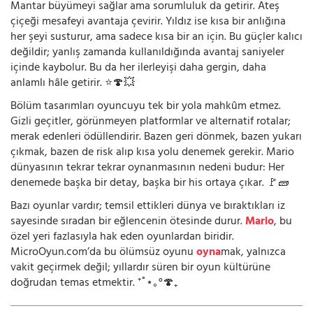
Mantar büyümeyi sağlar ama sorumluluk da getirir. Ateş
çiçeği mesafeyi avantaja çevirir. Yıldız ise kısa bir anlığına
her şeyi susturur, ama sadece kısa bir an için. Bu güçler kalıcı
değildir; yanlış zamanda kullanıldığında avantaj saniyeler
içinde kaybolur. Bu da her ilerleyişi daha gergin, daha
anlamlı hâle getirir. ⭐🍄💥
Bölüm tasarımları oyuncuyu tek bir yola mahkûm etmez.
Gizli geçitler, görünmeyen platformlar ve alternatif rotalar;
merak edenleri ödüllendirir. Bazen geri dönmek, bazen yukarı
çıkmak, bazen de risk alıp kısa yolu denemek gerekir. Mario
dünyasının tekrar tekrar oynanmasının nedeni budur: Her
denemede başka bir detay, başka bir his ortaya çıkar. 🚩🧱
Bazı oyunlar vardır; temsil ettikleri dünya ve bıraktıkları iz
sayesinde sıradan bir eğlencenin ötesinde durur.
Mario
, bu
özel yeri fazlasıyla hak eden oyunlardan biridir.
MicroOyun.com’da bu ölümsüz oyunu
oyna
mak, yalnızca
vakit geçirmek değil; yıllardır süren bir oyun kültürüne
doğrudan temas etmektir. ⁺˚⋆｡°🍄₊