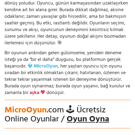
dönüş yoludur. Oyuncu, günün karmaşasından uzaklaşırken
kendine ait bir alana girer. Burada dikkat dağılmaz, aksine
odaklanır; zaman yavaşlar gibi hissedilir, ama bir bakmışsın
saatler geçmiş. Bu etki, rastlantı değildir. Oyunların seçimi,
sunumu ve akışı, oyuncunun deneyimini kesintisiz kılmak
üzere şekillenir. Her detay, oyunun doğal akışını bozmadan
ilerlemesi için düşünülür. 🎯
Bir oyunun ardından gelen gülümseme, yeniden deneme
isteği ya da “bir el daha” duygusu, bu platformun gerçek
başarısıdır.
💎 MicroOyun
, her yaştan oyuncu için oyunu
sıradan bir etkinlik olmaktan çıkarır; hatırlanan, özlenen ve
tekrar tekrar yaşanmak istenen bir deneyime dönüştürür.
Burada oyun oynanmaz; burada oyun yaşanır, bağ kurulur ve
zamanla bir
aşka 💖
dönüşür.
MicroOyun
.com 🕹️ Ücretsiz
Online Oyunlar /
Oyun Oyna