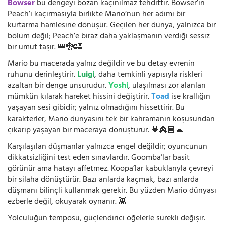
Bowser
bu dengeyi bozan kaçınılmaz tehdittir. Bowser’ın
Peach’i kaçırmasıyla birlikte Mario’nun her adımı bir
kurtarma hamlesine dönüşür. Geçilen her dünya, yalnızca bir
bölüm değil; Peach’e biraz daha yaklaşmanın verdiği sessiz
bir umut taşır. 👑🐉🏰
Mario bu macerada yalnız değildir ve bu detay evrenin
ruhunu derinleştirir.
Luigi
, daha temkinli yapısıyla riskleri
azaltan bir denge unsurudur.
Yoshi
, ulaşılması zor alanları
mümkün kılarak hareket hissini değiştirir.
Toad
ise krallığın
yaşayan sesi gibidir; yalnız olmadığını hissettirir. Bu
karakterler, Mario dünyasını tek bir kahramanın koşusundan
çıkarıp yaşayan bir maceraya dönüştürür. 💗👸🏼🐢
Karşılaşılan düşmanlar yalnızca engel değildir; oyuncunun
dikkatsizliğini test eden sınavlardır. Goomba’lar basit
görünür ama hatayı affetmez. Koopa’lar kabuklarıyla çevreyi
bir silaha dönüştürür. Bazı anlarda kaçmak, bazı anlarda
düşmanı bilinçli kullanmak gerekir. Bu yüzden Mario dünyası
ezberle değil, okuyarak oynanır. 👾
Yolculuğun temposu, güçlendirici öğelerle sürekli değişir.