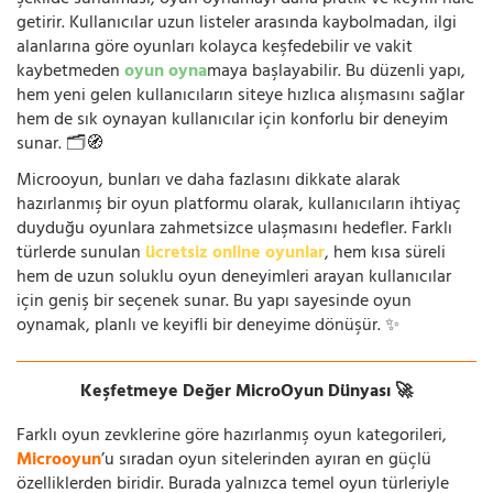
şekilde sunulması, oyun oynamayı daha pratik ve keyifli hale
getirir. Kullanıcılar uzun listeler arasında kaybolmadan, ilgi
alanlarına göre oyunları kolayca keşfedebilir ve vakit
kaybetmeden
oyun oyna
maya başlayabilir. Bu düzenli yapı,
hem yeni gelen kullanıcıların siteye hızlıca alışmasını sağlar
hem de sık oynayan kullanıcılar için konforlu bir deneyim
sunar. 🗂️🧭
Microoyun, bunları ve daha fazlasını dikkate alarak
hazırlanmış bir oyun platformu olarak, kullanıcıların ihtiyaç
duyduğu oyunlara zahmetsizce ulaşmasını hedefler. Farklı
türlerde sunulan
ücretsiz online oyunlar
, hem kısa süreli
hem de uzun soluklu oyun deneyimleri arayan kullanıcılar
için geniş bir seçenek sunar. Bu yapı sayesinde oyun
oynamak, planlı ve keyifli bir deneyime dönüşür. ✨
Keşfetmeye Değer MicroOyun Dünyası 🚀
Farklı oyun zevklerine göre hazırlanmış oyun kategorileri,
Microoyun
’u sıradan oyun sitelerinden ayıran en güçlü
özelliklerden biridir. Burada yalnızca temel oyun türleriyle