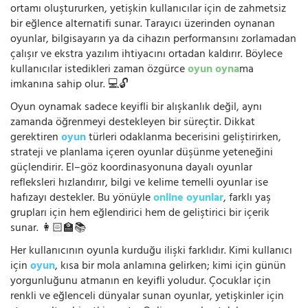
ortamı oluştururken, yetişkin kullanıcılar için de zahmetsiz
bir eğlence alternatifi sunar. Tarayıcı üzerinden oynanan
oyunlar, bilgisayarın ya da cihazın performansını zorlamadan
çalışır ve ekstra yazılım ihtiyacını ortadan kaldırır. Böylece
kullanıcılar istedikleri zaman özgürce
oyun oyna
ma
imkanına sahip olur. 💻🔓
Oyun oynamak sadece keyifli bir alışkanlık değil, aynı
zamanda öğrenmeyi destekleyen bir süreçtir. Dikkat
gerektiren
oyun
türleri odaklanma becerisini geliştirirken,
strateji ve planlama içeren oyunlar düşünme yeteneğini
güçlendirir. El–göz koordinasyonuna dayalı oyunlar
refleksleri hızlandırır, bilgi ve kelime temelli oyunlar ise
hafızayı destekler. Bu yönüyle
online oyunlar
, farklı yaş
grupları için hem eğlendirici hem de geliştirici bir içerik
sunar. 👩🏻‍🏫📚
Her kullanıcının oyunla kurduğu ilişki farklıdır. Kimi kullanıcı
için
oyun
, kısa bir mola anlamına gelirken; kimi için günün
yorgunluğunu atmanın en keyifli yoludur. Çocuklar için
renkli ve eğlenceli dünyalar sunan oyunlar, yetişkinler için