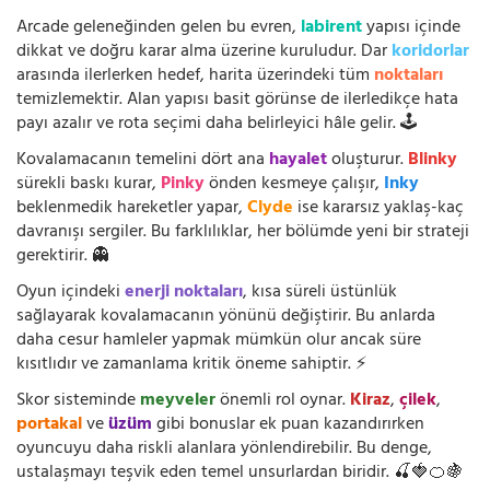
Arcade geleneğinden gelen bu evren,
labirent
yapısı içinde
dikkat ve doğru karar alma üzerine kuruludur. Dar
koridorlar
arasında ilerlerken hedef, harita üzerindeki tüm
noktaları
temizlemektir. Alan yapısı basit görünse de ilerledikçe hata
payı azalır ve rota seçimi daha belirleyici hâle gelir. 🕹️
Kovalamacanın temelini dört ana
hayalet
oluşturur.
Blinky
sürekli baskı kurar,
Pinky
önden kesmeye çalışır,
Inky
beklenmedik hareketler yapar,
Clyde
ise kararsız yaklaş-kaç
davranışı sergiler. Bu farklılıklar, her bölümde yeni bir strateji
gerektirir. 👻
Oyun içindeki
enerji noktaları
, kısa süreli üstünlük
sağlayarak kovalamacanın yönünü değiştirir. Bu anlarda
daha cesur hamleler yapmak mümkün olur ancak süre
kısıtlıdır ve zamanlama kritik öneme sahiptir. ⚡
Skor sisteminde
meyveler
önemli rol oynar.
Kiraz
,
çilek
,
portakal
ve
üzüm
gibi bonuslar ek puan kazandırırken
oyuncuyu daha riskli alanlara yönlendirebilir. Bu denge,
ustalaşmayı teşvik eden temel unsurlardan biridir. 🍒🍓🍊🍇