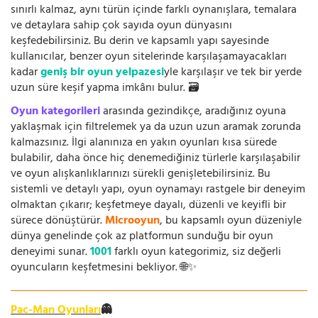
sınırlı kalmaz, aynı türün içinde farklı oynanışlara, temalara
ve detaylara sahip çok sayıda oyun dünyasını
keşfedebilirsiniz. Bu derin ve kapsamlı yapı sayesinde
kullanıcılar, benzer oyun sitelerinde karşılaşamayacakları
kadar
geniş bir oyun yelpazesi
yle karşılaşır ve tek bir yerde
uzun süre keşif yapma imkânı bulur. 🗃️
Oyun kategorileri
arasında gezindikçe, aradığınız oyuna
yaklaşmak için filtrelemek ya da uzun uzun aramak zorunda
kalmazsınız. İlgi alanınıza en yakın oyunları kısa sürede
bulabilir, daha önce hiç denemediğiniz türlerle karşılaşabilir
ve oyun alışkanlıklarınızı sürekli genişletebilirsiniz. Bu
sistemli ve detaylı yapı, oyun oynamayı rastgele bir deneyim
olmaktan çıkarır; keşfetmeye dayalı, düzenli ve keyifli bir
sürece dönüştürür.
Microoyun
, bu kapsamlı oyun düzeniyle
dünya genelinde çok az platformun sunduğu bir oyun
deneyimi sunar.
1001
farklı oyun kategorimiz, siz değerli
oyuncuların keşfetmesini bekliyor. 🌐✨
Pac-Man Oyunları
👻