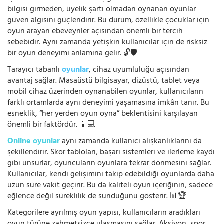
bilgisi girmeden, üyelik şartı olmadan oynanan oyunlar
güven algısını güçlendirir. Bu durum, özellikle çocuklar için
oyun arayan ebeveynler açısından önemli bir tercih
sebebidir. Aynı zamanda yetişkin kullanıcılar için de risksiz
bir oyun deneyimi anlamına gelir. 🔓🛡️
Tarayıcı tabanlı
oyunlar
, cihaz uyumluluğu açısından
avantaj sağlar. Masaüstü bilgisayar, dizüstü, tablet veya
mobil cihaz üzerinden oynanabilen oyunlar, kullanıcıların
farklı ortamlarda aynı deneyimi yaşamasına imkân tanır. Bu
esneklik, “her yerden oyun oyna” beklentisini karşılayan
önemli bir faktördür. 📱💻
Online oyunlar
aynı zamanda kullanıcı alışkanlıklarını da
şekillendirir. Skor tabloları, başarı sistemleri ve ilerleme kaydı
gibi unsurlar, oyuncuların oyunlara tekrar dönmesini sağlar.
Kullanıcılar, kendi gelişimini takip edebildiği oyunlarda daha
uzun süre vakit geçirir. Bu da kaliteli oyun içeriğinin, sadece
eğlence değil süreklilik de sunduğunu gösterir. 📊🏆
Kategorilere ayrılmış oyun yapısı, kullanıcıların aradıkları