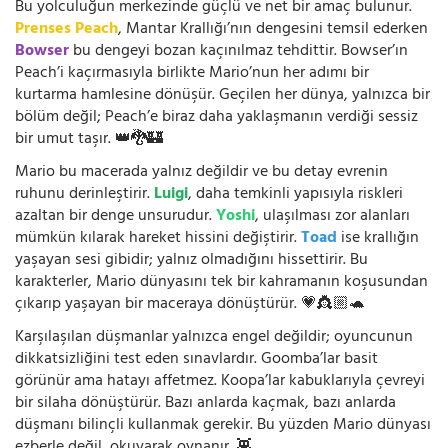
Bu yolculuğun merkezinde güçlü ve net bir amaç bulunur.
Prenses Peach
, Mantar Krallığı’nın dengesini temsil ederken
Bowser
bu dengeyi bozan kaçınılmaz tehdittir. Bowser’ın
Peach’i kaçırmasıyla birlikte Mario’nun her adımı bir
kurtarma hamlesine dönüşür. Geçilen her dünya, yalnızca bir
bölüm değil; Peach’e biraz daha yaklaşmanın verdiği sessiz
bir umut taşır. 👑🐉🏰
Mario bu macerada yalnız değildir ve bu detay evrenin
ruhunu derinleştirir.
Luigi
, daha temkinli yapısıyla riskleri
azaltan bir denge unsurudur.
Yoshi
, ulaşılması zor alanları
mümkün kılarak hareket hissini değiştirir.
Toad
ise krallığın
yaşayan sesi gibidir; yalnız olmadığını hissettirir. Bu
karakterler, Mario dünyasını tek bir kahramanın koşusundan
çıkarıp yaşayan bir maceraya dönüştürür. 💗👸🏼🐢
Karşılaşılan düşmanlar yalnızca engel değildir; oyuncunun
dikkatsizliğini test eden sınavlardır. Goomba’lar basit
görünür ama hatayı affetmez. Koopa’lar kabuklarıyla çevreyi
bir silaha dönüştürür. Bazı anlarda kaçmak, bazı anlarda
düşmanı bilinçli kullanmak gerekir. Bu yüzden Mario dünyası
ezberle değil, okuyarak oynanır. 👾