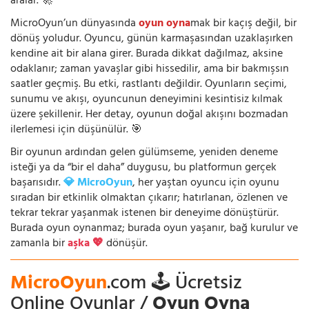
aralar. 🚀
MicroOyun’un dünyasında
oyun oyna
mak bir kaçış değil, bir
dönüş yoludur. Oyuncu, günün karmaşasından uzaklaşırken
kendine ait bir alana girer. Burada dikkat dağılmaz, aksine
odaklanır; zaman yavaşlar gibi hissedilir, ama bir bakmışsın
saatler geçmiş. Bu etki, rastlantı değildir. Oyunların seçimi,
sunumu ve akışı, oyuncunun deneyimini kesintisiz kılmak
üzere şekillenir. Her detay, oyunun doğal akışını bozmadan
ilerlemesi için düşünülür. 🎯
Bir oyunun ardından gelen gülümseme, yeniden deneme
isteği ya da “bir el daha” duygusu, bu platformun gerçek
başarısıdır.
💎 MicroOyun
, her yaştan oyuncu için oyunu
sıradan bir etkinlik olmaktan çıkarır; hatırlanan, özlenen ve
tekrar tekrar yaşanmak istenen bir deneyime dönüştürür.
Burada oyun oynanmaz; burada oyun yaşanır, bağ kurulur ve
zamanla bir
aşka 💖
dönüşür.
MicroOyun
.com 🕹️ Ücretsiz
Online Oyunlar /
Oyun Oyna