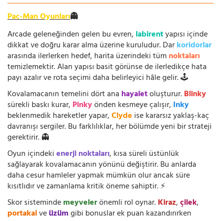
Pac-Man Oyunları
👻
Arcade geleneğinden gelen bu evren,
labirent
yapısı içinde
dikkat ve doğru karar alma üzerine kuruludur. Dar
koridorlar
arasında ilerlerken hedef, harita üzerindeki tüm
noktaları
temizlemektir. Alan yapısı basit görünse de ilerledikçe hata
payı azalır ve rota seçimi daha belirleyici hâle gelir. 🕹️
Kovalamacanın temelini dört ana
hayalet
oluşturur.
Blinky
sürekli baskı kurar,
Pinky
önden kesmeye çalışır,
Inky
beklenmedik hareketler yapar,
Clyde
ise kararsız yaklaş-kaç
davranışı sergiler. Bu farklılıklar, her bölümde yeni bir strateji
gerektirir. 👻
Oyun içindeki
enerji noktaları
, kısa süreli üstünlük
sağlayarak kovalamacanın yönünü değiştirir. Bu anlarda
daha cesur hamleler yapmak mümkün olur ancak süre
kısıtlıdır ve zamanlama kritik öneme sahiptir. ⚡
Skor sisteminde
meyveler
önemli rol oynar.
Kiraz
,
çilek
,
portakal
ve
üzüm
gibi bonuslar ek puan kazandırırken