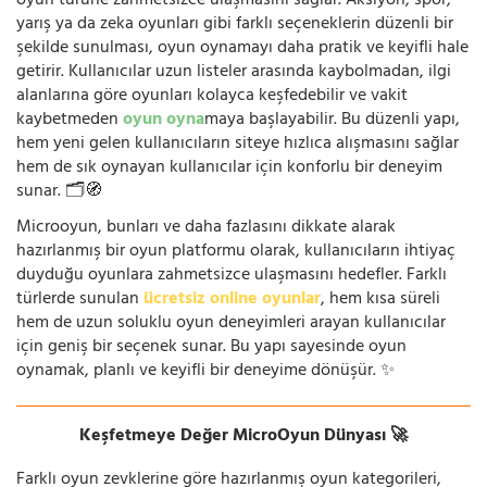
oyun türüne zahmetsizce ulaşmasını sağlar. Aksiyon, spor,
yarış ya da zeka oyunları gibi farklı seçeneklerin düzenli bir
şekilde sunulması, oyun oynamayı daha pratik ve keyifli hale
getirir. Kullanıcılar uzun listeler arasında kaybolmadan, ilgi
alanlarına göre oyunları kolayca keşfedebilir ve vakit
kaybetmeden
oyun oyna
maya başlayabilir. Bu düzenli yapı,
hem yeni gelen kullanıcıların siteye hızlıca alışmasını sağlar
hem de sık oynayan kullanıcılar için konforlu bir deneyim
sunar. 🗂️🧭
Microoyun, bunları ve daha fazlasını dikkate alarak
hazırlanmış bir oyun platformu olarak, kullanıcıların ihtiyaç
duyduğu oyunlara zahmetsizce ulaşmasını hedefler. Farklı
türlerde sunulan
ücretsiz online oyunlar
, hem kısa süreli
hem de uzun soluklu oyun deneyimleri arayan kullanıcılar
için geniş bir seçenek sunar. Bu yapı sayesinde oyun
oynamak, planlı ve keyifli bir deneyime dönüşür. ✨
Keşfetmeye Değer MicroOyun Dünyası 🚀
Farklı oyun zevklerine göre hazırlanmış oyun kategorileri,