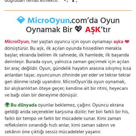
doğrudan temas etmektir. ⁺˚⋆｡°🍄₊
💎 MicroOyun
.com’da Oyun
Oynamak Bir 💖
AŞK
’tır
MicroOyun
, her yaştan oyuncu için oyun oynamayı
aşka ❤️
dönüştürür. Bu aşk, ilk açılan oyunda hissedilen merakla
başlar; ekranda beliren ilk sahnede, ilk hamlede, ilk başarıda
derinleşir. Burada oyun, yalnızca zaman geçirmek için açılan
bir araç değildir. Oyun, gündelik hayatın arasına sıkışmış kısa
anlardan taşar, oyuncunun zihninde yer eder ve tekrar tekrar
geri dönme isteği uyandırır. MicroOyun’da oyun oynamak,
bir alışkanlıktan öteye geçer; kendine ait bir ritmi, heyecanı
ve bağı olan bir deneyime dönüşür.
🌍 Bu dünyada
oyunlar beklemez, çağırır. Oyuncu ekrana
geldiği anda seçenekler karşısına dizilir; her biri farklı bir his,
farklı bir tempo ve farklı bir mücadele sunar. Kimi zaman
reflekslerin sınandığı hızlı anlar, kimi zaman sabrın ve
zekânın öne çıktığı sessiz mücadeleler yaşanır.