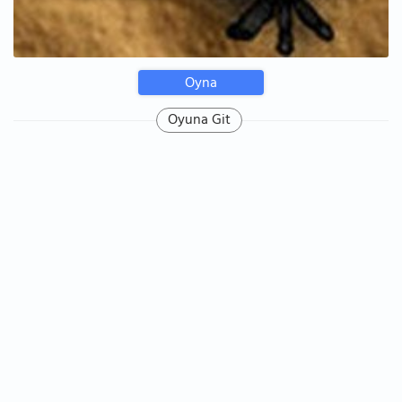
Oyna
Oyuna Git