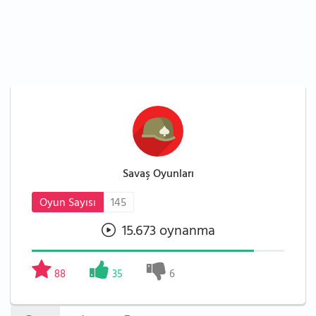
Savaş Oyunları
Oyun Sayısı
145
15.673 oynanma
88
35
6