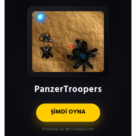
PanzerTroopers
ŞİMDİ OYNA
Powered by MicroOyun.com