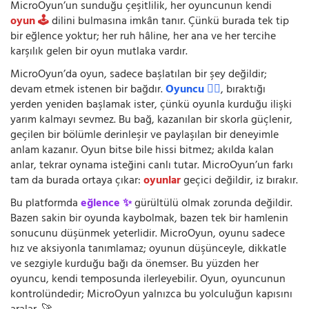
MicroOyun’un sunduğu çeşitlilik, her oyuncunun kendi
oyun 🕹️
dilini bulmasına imkân tanır. Çünkü burada tek tip
bir eğlence yoktur; her ruh hâline, her ana ve her tercihe
karşılık gelen bir oyun mutlaka vardır.
MicroOyun’da oyun, sadece başlatılan bir şey değildir;
devam etmek istenen bir bağdır.
Oyuncu 🧍‍♂️
, bıraktığı
yerden yeniden başlamak ister, çünkü oyunla kurduğu ilişki
yarım kalmayı sevmez. Bu bağ, kazanılan bir skorla güçlenir,
geçilen bir bölümle derinleşir ve paylaşılan bir deneyimle
anlam kazanır. Oyun bitse bile hissi bitmez; akılda kalan
anlar, tekrar oynama isteğini canlı tutar. MicroOyun’un farkı
tam da burada ortaya çıkar:
oyunlar
geçici değildir, iz bırakır.
Bu platformda
eğlence ✨
gürültülü olmak zorunda değildir.
Bazen sakin bir oyunda kaybolmak, bazen tek bir hamlenin
sonucunu düşünmek yeterlidir. MicroOyun, oyunu sadece
hız ve aksiyonla tanımlamaz; oyunun düşünceyle, dikkatle
ve sezgiyle kurduğu bağı da önemser. Bu yüzden her
oyuncu, kendi temposunda ilerleyebilir. Oyun, oyuncunun
kontrolündedir; MicroOyun yalnızca bu yolculuğun kapısını