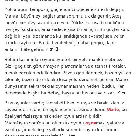
Yolculuğun temposu, güçlendirici öğelerle sürekli değişir.
Mantar büyümeyi sağlar ama sorumluluk da getirir. Ateş
çiçeği mesafeyi avantaja çevirir. Yıldız ise kısa bir anlığına
her şeyi susturur, ama sadece kısa bir an için. Bu güçler kalıcı
değildir; yanlış zamanda kullanıldığında avantaj saniyeler
içinde kaybolur. Bu da her ilerleyişi daha gergin, daha
anlamlı hâle getirir. ⭐🍄💥
Bölüm tasarımları oyuncuyu tek bir yola mahkûm etmez.
Gizli geçitler, görünmeyen platformlar ve alternatif rotalar;
merak edenleri ödüllendirir. Bazen geri dönmek, bazen yukarı
çıkmak, bazen de risk alıp kısa yolu denemek gerekir. Mario
dünyasının tekrar tekrar oynanmasının nedeni budur: Her
denemede başka bir detay, başka bir his ortaya çıkar. 🚩🧱
Bazı oyunlar vardır; temsil ettikleri dünya ve bıraktıkları iz
sayesinde sıradan bir eğlencenin ötesinde durur.
Mario
, bu
özel yeri fazlasıyla hak eden oyunlardan biridir.
MicroOyun.com’da bu ölümsüz oyunu
oyna
mak, yalnızca
vakit geçirmek değil; yıllardır süren bir oyun kültürüne