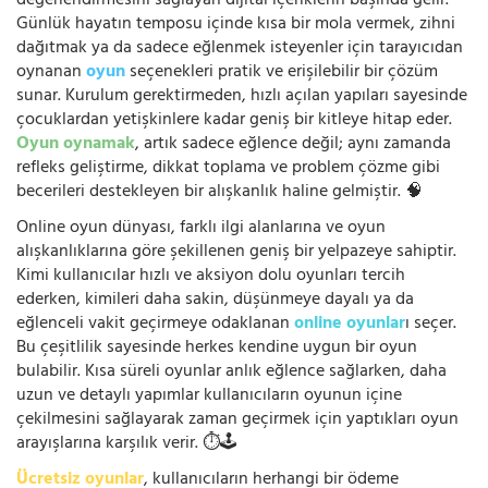
değerlendirmesini sağlayan dijital içeriklerin başında gelir.
Günlük hayatın temposu içinde kısa bir mola vermek, zihni
dağıtmak ya da sadece eğlenmek isteyenler için tarayıcıdan
oynanan
oyun
seçenekleri pratik ve erişilebilir bir çözüm
sunar. Kurulum gerektirmeden, hızlı açılan yapıları sayesinde
çocuklardan yetişkinlere kadar geniş bir kitleye hitap eder.
Oyun oynamak
, artık sadece eğlence değil; aynı zamanda
refleks geliştirme, dikkat toplama ve problem çözme gibi
becerileri destekleyen bir alışkanlık haline gelmiştir. 🧠
Online oyun dünyası, farklı ilgi alanlarına ve oyun
alışkanlıklarına göre şekillenen geniş bir yelpazeye sahiptir.
Kimi kullanıcılar hızlı ve aksiyon dolu oyunları tercih
ederken, kimileri daha sakin, düşünmeye dayalı ya da
eğlenceli vakit geçirmeye odaklanan
online oyunlar
ı seçer.
Bu çeşitlilik sayesinde herkes kendine uygun bir oyun
bulabilir. Kısa süreli oyunlar anlık eğlence sağlarken, daha
uzun ve detaylı yapımlar kullanıcıların oyunun içine
çekilmesini sağlayarak zaman geçirmek için yaptıkları oyun
arayışlarına karşılık verir. ⏱️🕹️
Ücretsiz oyunlar
, kullanıcıların herhangi bir ödeme