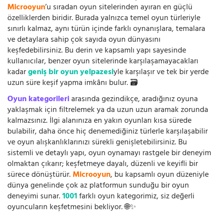
Microoyun
’u sıradan oyun sitelerinden ayıran en güçlü
özelliklerden biridir. Burada yalnızca temel oyun türleriyle
sınırlı kalmaz, aynı türün içinde farklı oynanışlara, temalara
ve detaylara sahip çok sayıda oyun dünyasını
keşfedebilirsiniz. Bu derin ve kapsamlı yapı sayesinde
kullanıcılar, benzer oyun sitelerinde karşılaşamayacakları
kadar
geniş bir oyun yelpazesi
yle karşılaşır ve tek bir yerde
uzun süre keşif yapma imkânı bulur. 🗃️
Oyun kategorileri
arasında gezindikçe, aradığınız oyuna
yaklaşmak için filtrelemek ya da uzun uzun aramak zorunda
kalmazsınız. İlgi alanınıza en yakın oyunları kısa sürede
bulabilir, daha önce hiç denemediğiniz türlerle karşılaşabilir
ve oyun alışkanlıklarınızı sürekli genişletebilirsiniz. Bu
sistemli ve detaylı yapı, oyun oynamayı rastgele bir deneyim
olmaktan çıkarır; keşfetmeye dayalı, düzenli ve keyifli bir
sürece dönüştürür.
Microoyun
, bu kapsamlı oyun düzeniyle
dünya genelinde çok az platformun sunduğu bir oyun
deneyimi sunar.
1001
farklı oyun kategorimiz, siz değerli
oyuncuların keşfetmesini bekliyor. 🌐✨