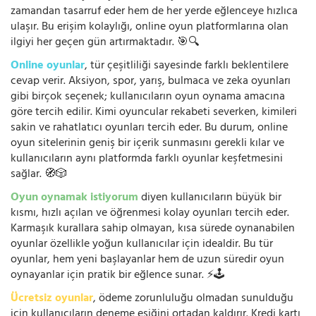
zamandan tasarruf eder hem de her yerde eğlenceye hızlıca
ulaşır. Bu erişim kolaylığı, online oyun platformlarına olan
ilgiyi her geçen gün artırmaktadır. 🎯🔍
Online oyunlar
, tür çeşitliliği sayesinde farklı beklentilere
cevap verir. Aksiyon, spor, yarış, bulmaca ve zeka oyunları
gibi birçok seçenek; kullanıcıların oyun oynama amacına
göre tercih edilir. Kimi oyuncular rekabeti severken, kimileri
sakin ve rahatlatıcı oyunları tercih eder. Bu durum, online
oyun sitelerinin geniş bir içerik sunmasını gerekli kılar ve
kullanıcıların aynı platformda farklı oyunlar keşfetmesini
sağlar. 🧭🎲
Oyun oynamak istiyorum
diyen kullanıcıların büyük bir
kısmı, hızlı açılan ve öğrenmesi kolay oyunları tercih eder.
Karmaşık kurallara sahip olmayan, kısa sürede oynanabilen
oyunlar özellikle yoğun kullanıcılar için idealdir. Bu tür
oyunlar, hem yeni başlayanlar hem de uzun süredir oyun
oynayanlar için pratik bir eğlence sunar. ⚡🕹️
Ücretsiz oyunlar
, ödeme zorunluluğu olmadan sunulduğu
için kullanıcıların deneme eşiğini ortadan kaldırır. Kredi kartı