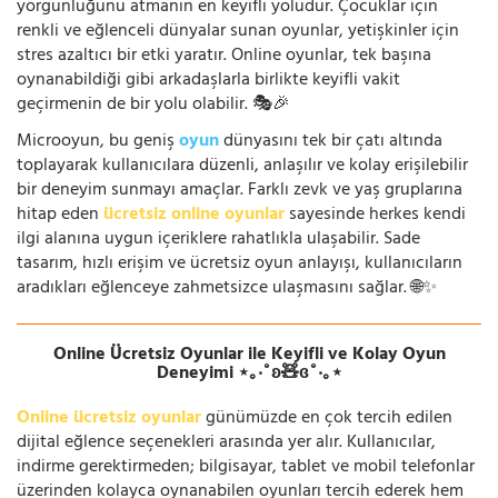
yorgunluğunu atmanın en keyifli yoludur. Çocuklar için
renkli ve eğlenceli dünyalar sunan oyunlar, yetişkinler için
stres azaltıcı bir etki yaratır. Online oyunlar, tek başına
oynanabildiği gibi arkadaşlarla birlikte keyifli vakit
geçirmenin de bir yolu olabilir. 🎭🎉
Microoyun, bu geniş
oyun
dünyasını tek bir çatı altında
toplayarak kullanıcılara düzenli, anlaşılır ve kolay erişilebilir
bir deneyim sunmayı amaçlar. Farklı zevk ve yaş gruplarına
hitap eden
ücretsiz online oyunlar
sayesinde herkes kendi
ilgi alanına uygun içeriklere rahatlıkla ulaşabilir. Sade
tasarım, hızlı erişim ve ücretsiz oyun anlayışı, kullanıcıların
aradıkları eğlenceye zahmetsizce ulaşmasını sağlar. 🌐✨
Online Ücretsiz Oyunlar ile Keyifli ve Kolay Oyun
Deneyimi ⋆｡‧˚ʚ🧸ɞ˚‧｡⋆
Online ücretsiz oyunlar
günümüzde en çok tercih edilen
dijital eğlence seçenekleri arasında yer alır. Kullanıcılar,
indirme gerektirmeden; bilgisayar, tablet ve mobil telefonlar
üzerinden kolayca oynanabilen oyunları tercih ederek hem