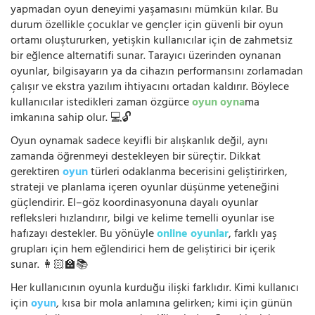
yapmadan oyun deneyimi yaşamasını mümkün kılar. Bu
durum özellikle çocuklar ve gençler için güvenli bir oyun
ortamı oluştururken, yetişkin kullanıcılar için de zahmetsiz
bir eğlence alternatifi sunar. Tarayıcı üzerinden oynanan
oyunlar, bilgisayarın ya da cihazın performansını zorlamadan
çalışır ve ekstra yazılım ihtiyacını ortadan kaldırır. Böylece
kullanıcılar istedikleri zaman özgürce
oyun oyna
ma
imkanına sahip olur. 💻🔓
Oyun oynamak sadece keyifli bir alışkanlık değil, aynı
zamanda öğrenmeyi destekleyen bir süreçtir. Dikkat
gerektiren
oyun
türleri odaklanma becerisini geliştirirken,
strateji ve planlama içeren oyunlar düşünme yeteneğini
güçlendirir. El–göz koordinasyonuna dayalı oyunlar
refleksleri hızlandırır, bilgi ve kelime temelli oyunlar ise
hafızayı destekler. Bu yönüyle
online oyunlar
, farklı yaş
grupları için hem eğlendirici hem de geliştirici bir içerik
sunar. 👩🏻‍🏫📚
Her kullanıcının oyunla kurduğu ilişki farklıdır. Kimi kullanıcı
için
oyun
, kısa bir mola anlamına gelirken; kimi için günün