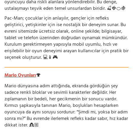
oyuncuyu daha riskli alanlara yönlendirebilir. Bu denge,
ustalaşmayı teşvik eden temel unsurlardan biridir. 🍒🍓🍊🍇
Pac-Man; çocuklar için anlaşılır, gençler için refleks
geliştirici, yetişkinler için ise nostaljik bir deneyim sunar. Bu
evreni sitemizde ücretsiz olarak, online şekilde; bilgisayar,
tablet ve telefon üzerinden doğrudan oynamak mümkündür.
Kurulum gerektirmeyen yapısıyla mobil uyumlu, hızlı ve
erişilebilir bir oyun deneyimi arayan kullanıcılar için pratik bir
seçenek oluşturur. 💻📱🎮
Mario Oyunları
🍄
Mario dünyasına adım attığında, ekranda gördüğün şey
sadece renkli bloklar ve sevimli karakterler değildir. Her
zıplamanın bir bedeli, her gecikmenin bir sonucu vardır.
Kırmızı şapkasıyla tanınan Mario, boşlukları hesaplarken
oyuncuya da aynı soruyu sordurur: “Şimdi mi, yoksa bir adım
sonra mı?” Bu evrende ilerlemek refleks kadar sabır, hız kadar
dikkat ister. 👸🏼