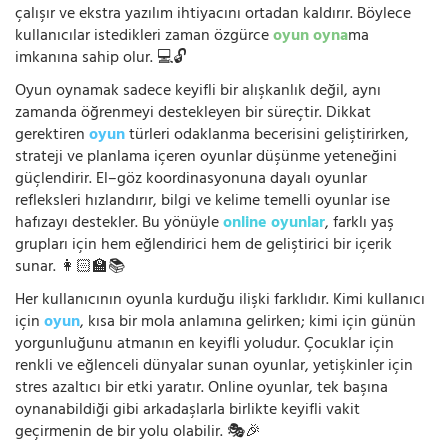
çalışır ve ekstra yazılım ihtiyacını ortadan kaldırır. Böylece
kullanıcılar istedikleri zaman özgürce
oyun oyna
ma
imkanına sahip olur. 💻🔓
Oyun oynamak sadece keyifli bir alışkanlık değil, aynı
zamanda öğrenmeyi destekleyen bir süreçtir. Dikkat
gerektiren
oyun
türleri odaklanma becerisini geliştirirken,
strateji ve planlama içeren oyunlar düşünme yeteneğini
güçlendirir. El–göz koordinasyonuna dayalı oyunlar
refleksleri hızlandırır, bilgi ve kelime temelli oyunlar ise
hafızayı destekler. Bu yönüyle
online oyunlar
, farklı yaş
grupları için hem eğlendirici hem de geliştirici bir içerik
sunar. 👩🏻‍🏫📚
Her kullanıcının oyunla kurduğu ilişki farklıdır. Kimi kullanıcı
için
oyun
, kısa bir mola anlamına gelirken; kimi için günün
yorgunluğunu atmanın en keyifli yoludur. Çocuklar için
renkli ve eğlenceli dünyalar sunan oyunlar, yetişkinler için
stres azaltıcı bir etki yaratır. Online oyunlar, tek başına
oynanabildiği gibi arkadaşlarla birlikte keyifli vakit
geçirmenin de bir yolu olabilir. 🎭🎉