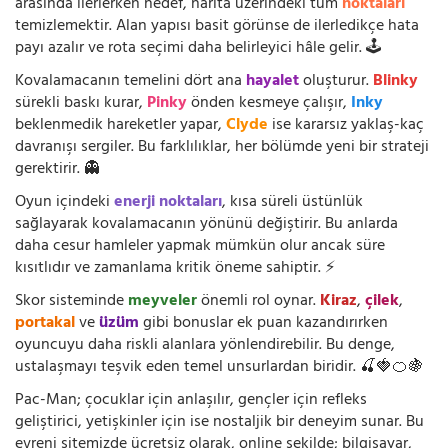
arasında ilerlerken hedef, harita üzerindeki tüm
noktaları
temizlemektir. Alan yapısı basit görünse de ilerledikçe hata
payı azalır ve rota seçimi daha belirleyici hâle gelir. 🕹️
Kovalamacanın temelini dört ana
hayalet
oluşturur.
Blinky
sürekli baskı kurar,
Pinky
önden kesmeye çalışır,
Inky
beklenmedik hareketler yapar,
Clyde
ise kararsız yaklaş-kaç
davranışı sergiler. Bu farklılıklar, her bölümde yeni bir strateji
gerektirir. 👻
Oyun içindeki
enerji noktaları
, kısa süreli üstünlük
sağlayarak kovalamacanın yönünü değiştirir. Bu anlarda
daha cesur hamleler yapmak mümkün olur ancak süre
kısıtlıdır ve zamanlama kritik öneme sahiptir. ⚡
Skor sisteminde
meyveler
önemli rol oynar.
Kiraz
,
çilek
,
portakal
ve
üzüm
gibi bonuslar ek puan kazandırırken
oyuncuyu daha riskli alanlara yönlendirebilir. Bu denge,
ustalaşmayı teşvik eden temel unsurlardan biridir. 🍒🍓🍊🍇
Pac-Man; çocuklar için anlaşılır, gençler için refleks
geliştirici, yetişkinler için ise nostaljik bir deneyim sunar. Bu
evreni sitemizde ücretsiz olarak, online şekilde; bilgisayar,