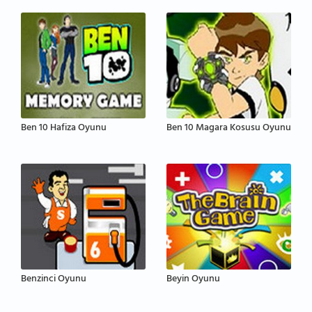
Ben 10 Hafiza Oyunu
Ben 10 Magara Kosusu Oyunu
Benzinci Oyunu
Beyin Oyunu