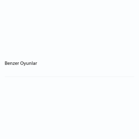
Benzer Oyunlar