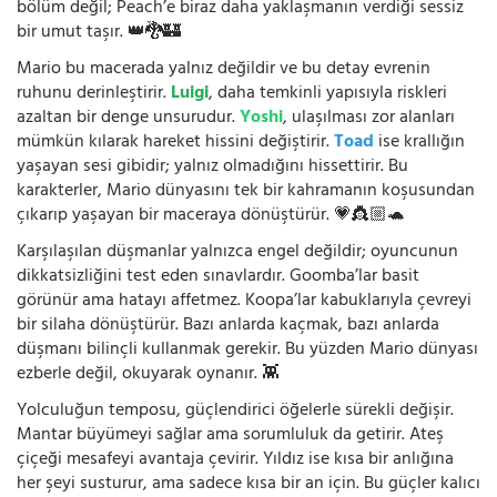
bölüm değil; Peach’e biraz daha yaklaşmanın verdiği sessiz
bir umut taşır. 👑🐉🏰
Mario bu macerada yalnız değildir ve bu detay evrenin
ruhunu derinleştirir.
Luigi
, daha temkinli yapısıyla riskleri
azaltan bir denge unsurudur.
Yoshi
, ulaşılması zor alanları
mümkün kılarak hareket hissini değiştirir.
Toad
ise krallığın
yaşayan sesi gibidir; yalnız olmadığını hissettirir. Bu
karakterler, Mario dünyasını tek bir kahramanın koşusundan
çıkarıp yaşayan bir maceraya dönüştürür. 💗👸🏼🐢
Karşılaşılan düşmanlar yalnızca engel değildir; oyuncunun
dikkatsizliğini test eden sınavlardır. Goomba’lar basit
görünür ama hatayı affetmez. Koopa’lar kabuklarıyla çevreyi
bir silaha dönüştürür. Bazı anlarda kaçmak, bazı anlarda
düşmanı bilinçli kullanmak gerekir. Bu yüzden Mario dünyası
ezberle değil, okuyarak oynanır. 👾
Yolculuğun temposu, güçlendirici öğelerle sürekli değişir.
Mantar büyümeyi sağlar ama sorumluluk da getirir. Ateş
çiçeği mesafeyi avantaja çevirir. Yıldız ise kısa bir anlığına
her şeyi susturur, ama sadece kısa bir an için. Bu güçler kalıcı