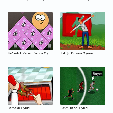
Bağımlılık Yapan Denge Oyunu
Bak Şu Duvara Oyunu
Barbekü Oyunu
Basit Futbol Oyunu