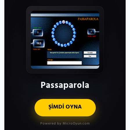
Passaparola
ŞİMDİ OYNA
Powered by MicroOyun.com