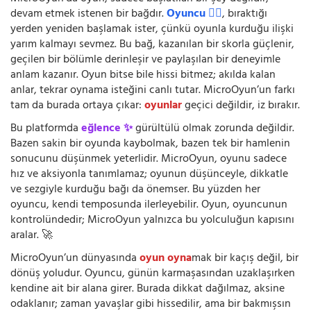
devam etmek istenen bir bağdır.
Oyuncu 🧍‍♂️
, bıraktığı
yerden yeniden başlamak ister, çünkü oyunla kurduğu ilişki
yarım kalmayı sevmez. Bu bağ, kazanılan bir skorla güçlenir,
geçilen bir bölümle derinleşir ve paylaşılan bir deneyimle
anlam kazanır. Oyun bitse bile hissi bitmez; akılda kalan
anlar, tekrar oynama isteğini canlı tutar. MicroOyun’un farkı
tam da burada ortaya çıkar:
oyunlar
geçici değildir, iz bırakır.
Bu platformda
eğlence ✨
gürültülü olmak zorunda değildir.
Bazen sakin bir oyunda kaybolmak, bazen tek bir hamlenin
sonucunu düşünmek yeterlidir. MicroOyun, oyunu sadece
hız ve aksiyonla tanımlamaz; oyunun düşünceyle, dikkatle
ve sezgiyle kurduğu bağı da önemser. Bu yüzden her
oyuncu, kendi temposunda ilerleyebilir. Oyun, oyuncunun
kontrolündedir; MicroOyun yalnızca bu yolculuğun kapısını
aralar. 🚀
MicroOyun’un dünyasında
oyun oyna
mak bir kaçış değil, bir
dönüş yoludur. Oyuncu, günün karmaşasından uzaklaşırken
kendine ait bir alana girer. Burada dikkat dağılmaz, aksine
odaklanır; zaman yavaşlar gibi hissedilir, ama bir bakmışsın