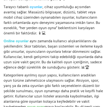
Tarayıcı tabanlı
oyunlar
, cihaz uyumluluğu açısından
avantaj sağlar. Masaüstü bilgisayar, dizüstü, tablet veya
mobil cihaz üzerinden oynanabilen oyunlar, kullanıcıların
farklı ortamlarda aynı deneyimi yaşamasına imkân tanır. Bu
esneklik, “her yerden oyun oyna” beklentisini karşılayan
önemli bir faktördür. 📱💻
Online oyunlar
aynı zamanda kullanıcı alışkanlıklarını da
şekillendirir. Skor tabloları, başarı sistemleri ve ilerleme kaydı
gibi unsurlar, oyuncuların oyunlara tekrar dönmesini sağlar.
Kullanıcılar, kendi gelişimini takip edebildiği oyunlarda daha
uzun süre vakit geçirir. Bu da kaliteli oyun içeriğinin, sadece
eğlence değil süreklilik de sunduğunu gösterir. 📊🏆
Kategorilere ayrılmış oyun yapısı, kullanıcıların aradıkları
oyun türüne zahmetsizce ulaşmasını sağlar. Aksiyon, spor,
yarış ya da zeka oyunları gibi farklı seçeneklerin düzenli bir
şekilde sunulması, oyun oynamayı daha pratik ve keyifli hale
getirir. Kullanıcılar uzun listeler arasında kaybolmadan, ilgi
alanlarına göre oyunları kolayca keşfedebilir ve vakit