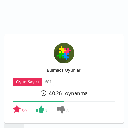
Bulmaca Oyunları
Oyun Sayısı
681
40.261 oynanma
50
7
8