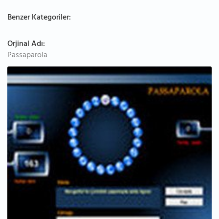
Benzer Kategoriler:
Orjinal Adı:
Passaparola