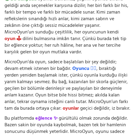
geldiği anda seçenekler karşısına dizilir; her biri farklı bir his,
farklı bir tempo ve farklı bir mücadele sunar. Kimi zaman
reflekslerin sınandığı hızlı anlar, kimi zaman sabrın ve
zekânın öne çıktığı sessiz mücadeleler yaşanır.
MicroOyun’un sunduğu çeşitlilik, her oyuncunun kendi
oyun 🕹️
dilini bulmasına imkân tanır. Çünkü burada tek tip
bir eğlence yoktur; her ruh hâline, her ana ve her tercihe
karşılık gelen bir oyun mutlaka vardır.
MicroOyun’da oyun, sadece başlatılan bir şey değildir;
devam etmek istenen bir bağdır.
Oyuncu 🧍‍♂️
, bıraktığı
yerden yeniden başlamak ister, çünkü oyunla kurduğu ilişki
yarım kalmayı sevmez. Bu bağ, kazanılan bir skorla güçlenir,
geçilen bir bölümle derinleşir ve paylaşılan bir deneyimle
anlam kazanır. Oyun bitse bile hissi bitmez; akılda kalan
anlar, tekrar oynama isteğini canlı tutar. MicroOyun’un farkı
tam da burada ortaya çıkar:
oyunlar
geçici değildir, iz bırakır.
Bu platformda
eğlence ✨
gürültülü olmak zorunda değildir.
Bazen sakin bir oyunda kaybolmak, bazen tek bir hamlenin
sonucunu düşünmek yeterlidir. MicroOyun, oyunu sadece