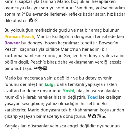
Kırmızı şapkasıyla tanınan Mario, boşlukları hesaplarken
oyuncuya da aynı soruyu sordurur: “Şimdi mi, yoksa bir adım
sonra mı?” Bu evrende ilerlemek refleks kadar sabır, hız kadar
dikkat ister. 👸🏼
Bu yolculuğun merkezinde güçlü ve net bir amaç bulunur.
Prenses Peach
, Mantar Krallığı’nın dengesini temsil ederken
Bowser
bu dengeyi bozan kaçınılmaz tehdittir. Bowser’ın
Peach’i kaçırmasıyla birlikte Mario’nun her adımı bir
kurtarma hamlesine dönüşür. Geçilen her dünya, yalnızca bir
bölüm değil; Peach’e biraz daha yaklaşmanın verdiği sessiz
bir umut taşır. 👑🐉🏰
Mario bu macerada yalnız değildir ve bu detay evrenin
ruhunu derinleştirir.
Luigi
, daha temkinli yapısıyla riskleri
azaltan bir denge unsurudur.
Yoshi
, ulaşılması zor alanları
mümkün kılarak hareket hissini değiştirir.
Toad
ise krallığın
yaşayan sesi gibidir; yalnız olmadığını hissettirir. Bu
karakterler, Mario dünyasını tek bir kahramanın koşusundan
çıkarıp yaşayan bir maceraya dönüştürür. 💗👸🏼🐢
Karşılaşılan düşmanlar yalnızca engel değildir; oyuncunun