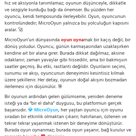
hız ve aksiyonla tanımlamaz; oyunun düşünceyle, dikkatle
ve sezgiyle kurduğu bağı da önemser. Bu yüzden her
oyuncu, kendi temposunda ilerleyebilir. Oyun, oyuncunun
kontrolündedir; MicroOyun yalnızca bu yolculuğun kapısını
aralar. 🚀
MicroOyun’un dünyasında
oyun oyna
mak bir kaçış değil, bir
dönüş yoludur. Oyuncu, günün karmaşasından uzaklaşırken
kendine ait bir alana girer. Burada dikkat dağılmaz, aksine
odaklanır; zaman yavaşlar gibi hissedilir, ama bir bakmışsın
saatler geçmiş. Bu etki, rastlantı değildir. Oyunların seçimi,
sunumu ve akışı, oyuncunun deneyimini kesintisiz kılmak
üzere şekillenir. Her detay, oyunun doğal akışını bozmadan
ilerlemesi için düşünülür. 🎯
Bir oyunun ardından gelen gülümseme, yeniden deneme
isteği ya da “bir el daha” duygusu, bu platformun gerçek
başarısıdır.
💎 MicroOyun
, her yaştan oyuncu için oyunu
sıradan bir etkinlik olmaktan çıkarır; hatırlanan, özlenen ve
tekrar tekrar yaşanmak istenen bir deneyime dönüştürür.
Burada oyun oynanmaz; burada oyun yaşanır, bağ kurulur ve