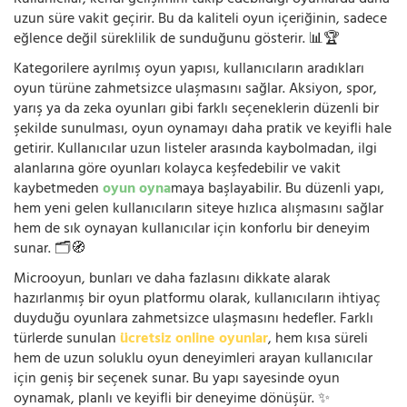
uzun süre vakit geçirir. Bu da kaliteli oyun içeriğinin, sadece
eğlence değil süreklilik de sunduğunu gösterir. 📊🏆
Kategorilere ayrılmış oyun yapısı, kullanıcıların aradıkları
oyun türüne zahmetsizce ulaşmasını sağlar. Aksiyon, spor,
yarış ya da zeka oyunları gibi farklı seçeneklerin düzenli bir
şekilde sunulması, oyun oynamayı daha pratik ve keyifli hale
getirir. Kullanıcılar uzun listeler arasında kaybolmadan, ilgi
alanlarına göre oyunları kolayca keşfedebilir ve vakit
kaybetmeden
oyun oyna
maya başlayabilir. Bu düzenli yapı,
hem yeni gelen kullanıcıların siteye hızlıca alışmasını sağlar
hem de sık oynayan kullanıcılar için konforlu bir deneyim
sunar. 🗂️🧭
Microoyun, bunları ve daha fazlasını dikkate alarak
hazırlanmış bir oyun platformu olarak, kullanıcıların ihtiyaç
duyduğu oyunlara zahmetsizce ulaşmasını hedefler. Farklı
türlerde sunulan
ücretsiz online oyunlar
, hem kısa süreli
hem de uzun soluklu oyun deneyimleri arayan kullanıcılar
için geniş bir seçenek sunar. Bu yapı sayesinde oyun
oynamak, planlı ve keyifli bir deneyime dönüşür. ✨