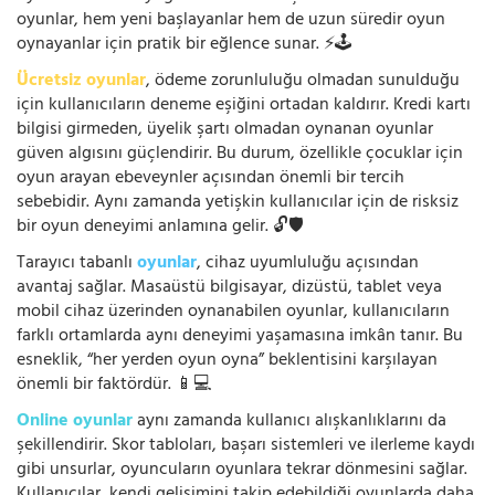
oyunlar, hem yeni başlayanlar hem de uzun süredir oyun
oynayanlar için pratik bir eğlence sunar. ⚡🕹️
Ücretsiz oyunlar
, ödeme zorunluluğu olmadan sunulduğu
için kullanıcıların deneme eşiğini ortadan kaldırır. Kredi kartı
bilgisi girmeden, üyelik şartı olmadan oynanan oyunlar
güven algısını güçlendirir. Bu durum, özellikle çocuklar için
oyun arayan ebeveynler açısından önemli bir tercih
sebebidir. Aynı zamanda yetişkin kullanıcılar için de risksiz
bir oyun deneyimi anlamına gelir. 🔓🛡️
Tarayıcı tabanlı
oyunlar
, cihaz uyumluluğu açısından
avantaj sağlar. Masaüstü bilgisayar, dizüstü, tablet veya
mobil cihaz üzerinden oynanabilen oyunlar, kullanıcıların
farklı ortamlarda aynı deneyimi yaşamasına imkân tanır. Bu
esneklik, “her yerden oyun oyna” beklentisini karşılayan
önemli bir faktördür. 📱💻
Online oyunlar
aynı zamanda kullanıcı alışkanlıklarını da
şekillendirir. Skor tabloları, başarı sistemleri ve ilerleme kaydı
gibi unsurlar, oyuncuların oyunlara tekrar dönmesini sağlar.
Kullanıcılar, kendi gelişimini takip edebildiği oyunlarda daha