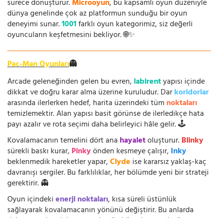
sürece dönüştürür.
Microoyun
, bu kapsamlı oyun düzeniyle
dünya genelinde çok az platformun sunduğu bir oyun
deneyimi sunar.
1001
farklı oyun kategorimiz, siz değerli
oyuncuların keşfetmesini bekliyor. 🌐✨
Pac-Man Oyunları
👻
Arcade geleneğinden gelen bu evren,
labirent
yapısı içinde
dikkat ve doğru karar alma üzerine kuruludur. Dar
koridorlar
arasında ilerlerken hedef, harita üzerindeki tüm
noktaları
temizlemektir. Alan yapısı basit görünse de ilerledikçe hata
payı azalır ve rota seçimi daha belirleyici hâle gelir. 🕹️
Kovalamacanın temelini dört ana
hayalet
oluşturur.
Blinky
sürekli baskı kurar,
Pinky
önden kesmeye çalışır,
Inky
beklenmedik hareketler yapar,
Clyde
ise kararsız yaklaş-kaç
davranışı sergiler. Bu farklılıklar, her bölümde yeni bir strateji
gerektirir. 👻
Oyun içindeki
enerji noktaları
, kısa süreli üstünlük
sağlayarak kovalamacanın yönünü değiştirir. Bu anlarda