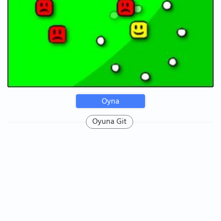
Oyna
Oyuna Git