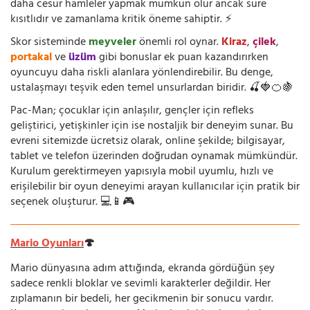
daha cesur hamleler yapmak mümkün olur ancak süre
kısıtlıdır ve zamanlama kritik öneme sahiptir. ⚡
Skor sisteminde
meyveler
önemli rol oynar.
Kiraz
,
çilek
,
portakal
ve
üzüm
gibi bonuslar ek puan kazandırırken
oyuncuyu daha riskli alanlara yönlendirebilir. Bu denge,
ustalaşmayı teşvik eden temel unsurlardan biridir. 🍒🍓🍊🍇
Pac-Man; çocuklar için anlaşılır, gençler için refleks
geliştirici, yetişkinler için ise nostaljik bir deneyim sunar. Bu
evreni sitemizde ücretsiz olarak, online şekilde; bilgisayar,
tablet ve telefon üzerinden doğrudan oynamak mümkündür.
Kurulum gerektirmeyen yapısıyla mobil uyumlu, hızlı ve
erişilebilir bir oyun deneyimi arayan kullanıcılar için pratik bir
seçenek oluşturur. 💻📱🎮
Mario Oyunları
🍄
Mario dünyasına adım attığında, ekranda gördüğün şey
sadece renkli bloklar ve sevimli karakterler değildir. Her
zıplamanın bir bedeli, her gecikmenin bir sonucu vardır.