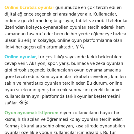
Online ücretsiz oyunlar
günümüzde en çok tercih edilen
dijital eğlence seçenekleri arasında yer alır. Kullanıcılar,
indirme gerektirmeden; bilgisayar, tablet ve mobil telefonlar
üzerinden kolayca oynanabilen oyunları tercih ederek hem
zamandan tasarruf eder hem de her yerde eğlenceye hızlıca
ulaşır. Bu erişim kolaylığı, online oyun platformlarına olan
ilgiyi her geçen gün artırmaktadır. 🎯🔍
Online oyunlar
, tür çeşitliliği sayesinde farklı beklentilere
cevap verir. Aksiyon, spor, yarış, bulmaca ve zeka oyunları
gibi birçok seçenek; kullanıcıların oyun oynama amacına
göre tercih edilir. Kimi oyuncular rekabeti severken, kimileri
sakin ve rahatlatıcı oyunları tercih eder. Bu durum, online
oyun sitelerinin geniş bir içerik sunmasını gerekli kılar ve
kullanıcıların aynı platformda farklı oyunlar keşfetmesini
sağlar. 🧭🎲
Oyun oynamak istiyorum
diyen kullanıcıların büyük bir
kısmı, hızlı açılan ve öğrenmesi kolay oyunları tercih eder.
Karmaşık kurallara sahip olmayan, kısa sürede oynanabilen
oyunlar özellikle yoğun kullanıcılar için idealdir. Bu tür