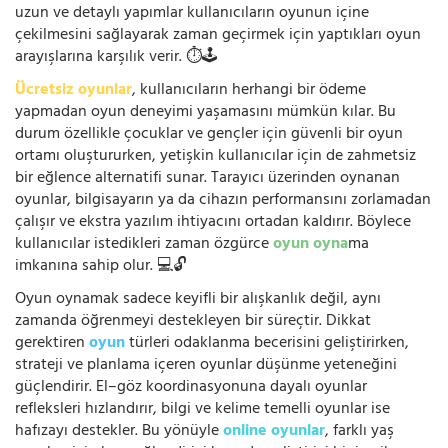
uzun ve detaylı yapımlar kullanıcıların oyunun içine
çekilmesini sağlayarak zaman geçirmek için yaptıkları oyun
arayışlarına karşılık verir. ⏱️🕹️
Ücretsiz oyunlar
, kullanıcıların herhangi bir ödeme
yapmadan oyun deneyimi yaşamasını mümkün kılar. Bu
durum özellikle çocuklar ve gençler için güvenli bir oyun
ortamı oluştururken, yetişkin kullanıcılar için de zahmetsiz
bir eğlence alternatifi sunar. Tarayıcı üzerinden oynanan
oyunlar, bilgisayarın ya da cihazın performansını zorlamadan
çalışır ve ekstra yazılım ihtiyacını ortadan kaldırır. Böylece
kullanıcılar istedikleri zaman özgürce
oyun oyna
ma
imkanına sahip olur. 💻🔓
Oyun oynamak sadece keyifli bir alışkanlık değil, aynı
zamanda öğrenmeyi destekleyen bir süreçtir. Dikkat
gerektiren
oyun
türleri odaklanma becerisini geliştirirken,
strateji ve planlama içeren oyunlar düşünme yeteneğini
güçlendirir. El–göz koordinasyonuna dayalı oyunlar
refleksleri hızlandırır, bilgi ve kelime temelli oyunlar ise
hafızayı destekler. Bu yönüyle
online oyunlar
, farklı yaş