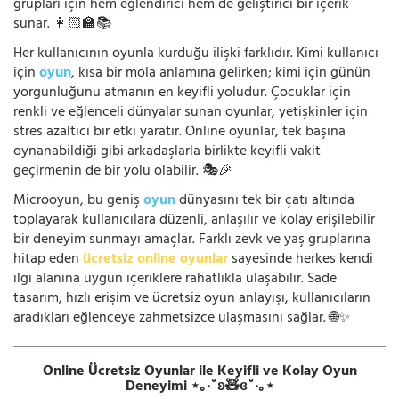
grupları için hem eğlendirici hem de geliştirici bir içerik
sunar. 👩🏻‍🏫📚
Her kullanıcının oyunla kurduğu ilişki farklıdır. Kimi kullanıcı
için
oyun
, kısa bir mola anlamına gelirken; kimi için günün
yorgunluğunu atmanın en keyifli yoludur. Çocuklar için
renkli ve eğlenceli dünyalar sunan oyunlar, yetişkinler için
stres azaltıcı bir etki yaratır. Online oyunlar, tek başına
oynanabildiği gibi arkadaşlarla birlikte keyifli vakit
geçirmenin de bir yolu olabilir. 🎭🎉
Microoyun, bu geniş
oyun
dünyasını tek bir çatı altında
toplayarak kullanıcılara düzenli, anlaşılır ve kolay erişilebilir
bir deneyim sunmayı amaçlar. Farklı zevk ve yaş gruplarına
hitap eden
ücretsiz online oyunlar
sayesinde herkes kendi
ilgi alanına uygun içeriklere rahatlıkla ulaşabilir. Sade
tasarım, hızlı erişim ve ücretsiz oyun anlayışı, kullanıcıların
aradıkları eğlenceye zahmetsizce ulaşmasını sağlar. 🌐✨
Online Ücretsiz Oyunlar ile Keyifli ve Kolay Oyun
Deneyimi ⋆｡‧˚ʚ🧸ɞ˚‧｡⋆