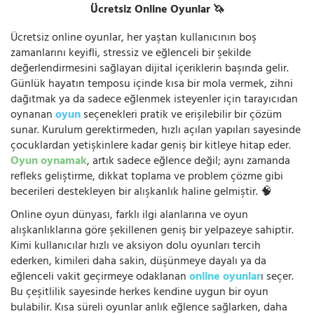
Ücretsiz Online Oyunlar 🦄
Ücretsiz online oyunlar, her yaştan kullanıcının boş
zamanlarını keyifli, stressiz ve eğlenceli bir şekilde
değerlendirmesini sağlayan dijital içeriklerin başında gelir.
Günlük hayatın temposu içinde kısa bir mola vermek, zihni
dağıtmak ya da sadece eğlenmek isteyenler için tarayıcıdan
oynanan
oyun
seçenekleri pratik ve erişilebilir bir çözüm
sunar. Kurulum gerektirmeden, hızlı açılan yapıları sayesinde
çocuklardan yetişkinlere kadar geniş bir kitleye hitap eder.
Oyun oynamak
, artık sadece eğlence değil; aynı zamanda
refleks geliştirme, dikkat toplama ve problem çözme gibi
becerileri destekleyen bir alışkanlık haline gelmiştir. 🧠
Online oyun dünyası, farklı ilgi alanlarına ve oyun
alışkanlıklarına göre şekillenen geniş bir yelpazeye sahiptir.
Kimi kullanıcılar hızlı ve aksiyon dolu oyunları tercih
ederken, kimileri daha sakin, düşünmeye dayalı ya da
eğlenceli vakit geçirmeye odaklanan
online oyunlar
ı seçer.
Bu çeşitlilik sayesinde herkes kendine uygun bir oyun
bulabilir. Kısa süreli oyunlar anlık eğlence sağlarken, daha