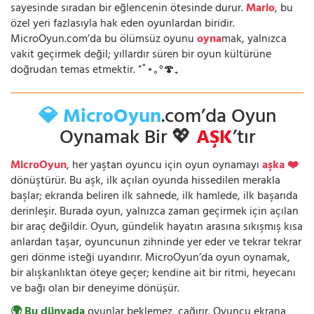
sayesinde sıradan bir eğlencenin ötesinde durur.
Mario
, bu
özel yeri fazlasıyla hak eden oyunlardan biridir.
MicroOyun.com’da bu ölümsüz oyunu
oyna
mak, yalnızca
vakit geçirmek değil; yıllardır süren bir oyun kültürüne
doğrudan temas etmektir. ⁺˚⋆｡°🍄₊
💎 MicroOyun
.com’da Oyun
Oynamak Bir 💖
AŞK
’tır
MicroOyun
, her yaştan oyuncu için oyun oynamayı
aşka ❤️
dönüştürür. Bu aşk, ilk açılan oyunda hissedilen merakla
başlar; ekranda beliren ilk sahnede, ilk hamlede, ilk başarıda
derinleşir. Burada oyun, yalnızca zaman geçirmek için açılan
bir araç değildir. Oyun, gündelik hayatın arasına sıkışmış kısa
anlardan taşar, oyuncunun zihninde yer eder ve tekrar tekrar
geri dönme isteği uyandırır. MicroOyun’da oyun oynamak,
bir alışkanlıktan öteye geçer; kendine ait bir ritmi, heyecanı
ve bağı olan bir deneyime dönüşür.
🌍 Bu dünyada
oyunlar beklemez, çağırır. Oyuncu ekrana