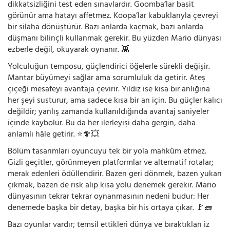
dikkatsizliğini test eden sınavlardır. Goomba’lar basit
görünür ama hatayı affetmez. Koopa’lar kabuklarıyla çevreyi
bir silaha dönüştürür. Bazı anlarda kaçmak, bazı anlarda
düşmanı bilinçli kullanmak gerekir. Bu yüzden Mario dünyası
ezberle değil, okuyarak oynanır. 👾
Yolculuğun temposu, güçlendirici öğelerle sürekli değişir.
Mantar büyümeyi sağlar ama sorumluluk da getirir. Ateş
çiçeği mesafeyi avantaja çevirir. Yıldız ise kısa bir anlığına
her şeyi susturur, ama sadece kısa bir an için. Bu güçler kalıcı
değildir; yanlış zamanda kullanıldığında avantaj saniyeler
içinde kaybolur. Bu da her ilerleyişi daha gergin, daha
anlamlı hâle getirir. ⭐🍄💥
Bölüm tasarımları oyuncuyu tek bir yola mahkûm etmez.
Gizli geçitler, görünmeyen platformlar ve alternatif rotalar;
merak edenleri ödüllendirir. Bazen geri dönmek, bazen yukarı
çıkmak, bazen de risk alıp kısa yolu denemek gerekir. Mario
dünyasının tekrar tekrar oynanmasının nedeni budur: Her
denemede başka bir detay, başka bir his ortaya çıkar. 🚩🧱
Bazı oyunlar vardır; temsil ettikleri dünya ve bıraktıkları iz