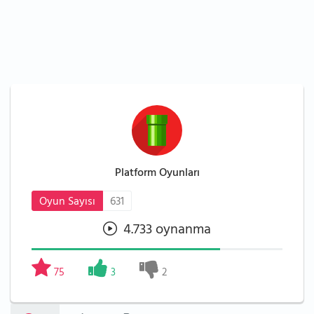
Platform Oyunları
Oyun Sayısı
631
4.733 oynanma
75
3
2