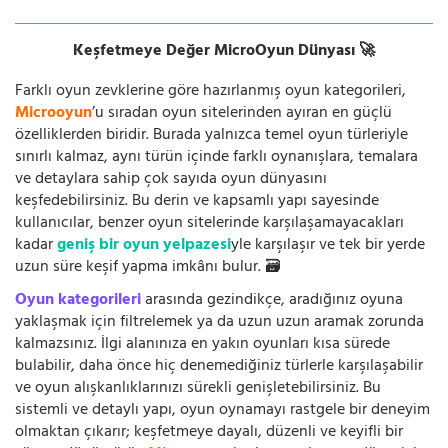
Keşfetmeye Değer MicroOyun Dünyası 🚀
Farklı oyun zevklerine göre hazırlanmış oyun kategorileri,
Microoyun
’u sıradan oyun sitelerinden ayıran en güçlü
özelliklerden biridir. Burada yalnızca temel oyun türleriyle
sınırlı kalmaz, aynı türün içinde farklı oynanışlara, temalara
ve detaylara sahip çok sayıda oyun dünyasını
keşfedebilirsiniz. Bu derin ve kapsamlı yapı sayesinde
kullanıcılar, benzer oyun sitelerinde karşılaşamayacakları
kadar
geniş bir oyun yelpazesi
yle karşılaşır ve tek bir yerde
uzun süre keşif yapma imkânı bulur. 🗃️
Oyun kategorileri
arasında gezindikçe, aradığınız oyuna
yaklaşmak için filtrelemek ya da uzun uzun aramak zorunda
kalmazsınız. İlgi alanınıza en yakın oyunları kısa sürede
bulabilir, daha önce hiç denemediğiniz türlerle karşılaşabilir
ve oyun alışkanlıklarınızı sürekli genişletebilirsiniz. Bu
sistemli ve detaylı yapı, oyun oynamayı rastgele bir deneyim
olmaktan çıkarır; keşfetmeye dayalı, düzenli ve keyifli bir