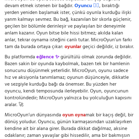
devam etmek istenen bir bağdır.
Oyuncu 🧍‍♂️
, bıraktığı
yerden yeniden başlamak ister, çünkü oyunla kurduğu ilişki
yarım kalmayı sevmez. Bu bağ, kazanılan bir skorla güçlenir,
geçilen bir bölümle derinleşir ve paylaşılan bir deneyimle
anlam kazanır. Oyun bitse bile hissi bitmez; akılda kalan
anlar, tekrar oynama isteğini canlı tutar. MicroOyun’un farkı
tam da burada ortaya çıkar:
oyunlar
geçici değildir, iz bırakır.
Bu platformda
eğlence ✨
gürültülü olmak zorunda değildir.
Bazen sakin bir oyunda kaybolmak, bazen tek bir hamlenin
sonucunu düşünmek yeterlidir. MicroOyun, oyunu sadece
hız ve aksiyonla tanımlamaz; oyunun düşünceyle, dikkatle
ve sezgiyle kurduğu bağı da önemser. Bu yüzden her
oyuncu, kendi temposunda ilerleyebilir. Oyun, oyuncunun
kontrolündedir; MicroOyun yalnızca bu yolculuğun kapısını
aralar. 🚀
MicroOyun’un dünyasında
oyun oyna
mak bir kaçış değil, bir
dönüş yoludur. Oyuncu, günün karmaşasından uzaklaşırken
kendine ait bir alana girer. Burada dikkat dağılmaz, aksine
odaklanır; zaman yavaşlar gibi hissedilir, ama bir bakmışsın