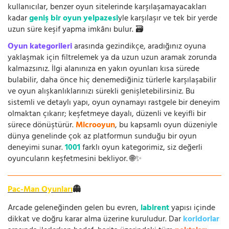
kullanıcılar, benzer oyun sitelerinde karşılaşamayacakları
kadar
geniş bir oyun yelpazesi
yle karşılaşır ve tek bir yerde
uzun süre keşif yapma imkânı bulur. 🗃️
Oyun kategorileri
arasında gezindikçe, aradığınız oyuna
yaklaşmak için filtrelemek ya da uzun uzun aramak zorunda
kalmazsınız. İlgi alanınıza en yakın oyunları kısa sürede
bulabilir, daha önce hiç denemediğiniz türlerle karşılaşabilir
ve oyun alışkanlıklarınızı sürekli genişletebilirsiniz. Bu
sistemli ve detaylı yapı, oyun oynamayı rastgele bir deneyim
olmaktan çıkarır; keşfetmeye dayalı, düzenli ve keyifli bir
sürece dönüştürür.
Microoyun
, bu kapsamlı oyun düzeniyle
dünya genelinde çok az platformun sunduğu bir oyun
deneyimi sunar.
1001
farklı oyun kategorimiz, siz değerli
oyuncuların keşfetmesini bekliyor. 🌐✨
Pac-Man Oyunları
👻
Arcade geleneğinden gelen bu evren,
labirent
yapısı içinde
dikkat ve doğru karar alma üzerine kuruludur. Dar
koridorlar