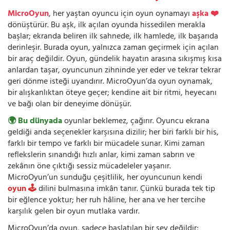
MicroOyun
, her yaştan oyuncu için oyun oynamayı
aşka ❤️
dönüştürür. Bu aşk, ilk açılan oyunda hissedilen merakla
başlar; ekranda beliren ilk sahnede, ilk hamlede, ilk başarıda
derinleşir. Burada oyun, yalnızca zaman geçirmek için açılan
bir araç değildir. Oyun, gündelik hayatın arasına sıkışmış kısa
anlardan taşar, oyuncunun zihninde yer eder ve tekrar tekrar
geri dönme isteği uyandırır. MicroOyun’da oyun oynamak,
bir alışkanlıktan öteye geçer; kendine ait bir ritmi, heyecanı
ve bağı olan bir deneyime dönüşür.
🌍 Bu dünyada
oyunlar beklemez, çağırır. Oyuncu ekrana
geldiği anda seçenekler karşısına dizilir; her biri farklı bir his,
farklı bir tempo ve farklı bir mücadele sunar. Kimi zaman
reflekslerin sınandığı hızlı anlar, kimi zaman sabrın ve
zekânın öne çıktığı sessiz mücadeleler yaşanır.
MicroOyun’un sunduğu çeşitlilik, her oyuncunun kendi
oyun 🕹️
dilini bulmasına imkân tanır. Çünkü burada tek tip
bir eğlence yoktur; her ruh hâline, her ana ve her tercihe
karşılık gelen bir oyun mutlaka vardır.
MicroOyun’da oyun, sadece başlatılan bir şey değildir;