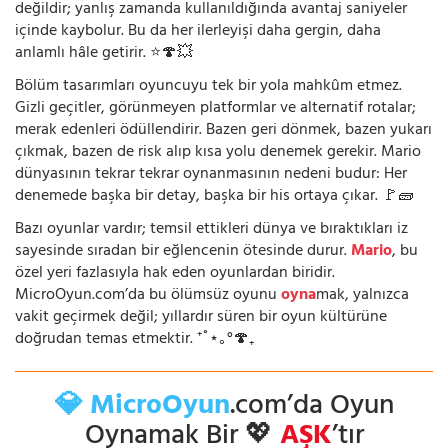
değildir; yanlış zamanda kullanıldığında avantaj saniyeler
içinde kaybolur. Bu da her ilerleyişi daha gergin, daha
anlamlı hâle getirir. ⭐🍄💥
Bölüm tasarımları oyuncuyu tek bir yola mahkûm etmez.
Gizli geçitler, görünmeyen platformlar ve alternatif rotalar;
merak edenleri ödüllendirir. Bazen geri dönmek, bazen yukarı
çıkmak, bazen de risk alıp kısa yolu denemek gerekir. Mario
dünyasının tekrar tekrar oynanmasının nedeni budur: Her
denemede başka bir detay, başka bir his ortaya çıkar. 🚩🧱
Bazı oyunlar vardır; temsil ettikleri dünya ve bıraktıkları iz
sayesinde sıradan bir eğlencenin ötesinde durur.
Mario
, bu
özel yeri fazlasıyla hak eden oyunlardan biridir.
MicroOyun.com’da bu ölümsüz oyunu
oyna
mak, yalnızca
vakit geçirmek değil; yıllardır süren bir oyun kültürüne
doğrudan temas etmektir. ⁺˚⋆｡°🍄₊
💎 MicroOyun
.com’da Oyun
Oynamak Bir 💖
AŞK
’tır