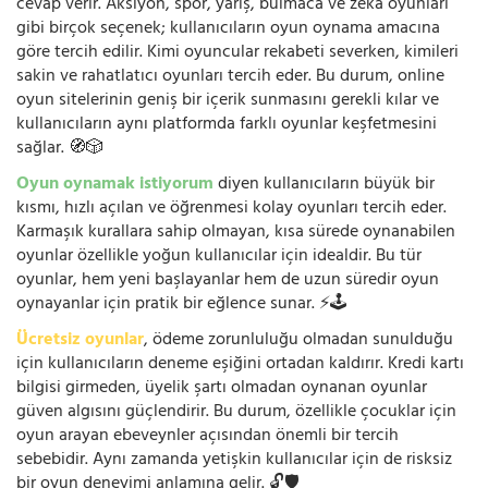
cevap verir. Aksiyon, spor, yarış, bulmaca ve zeka oyunları
gibi birçok seçenek; kullanıcıların oyun oynama amacına
göre tercih edilir. Kimi oyuncular rekabeti severken, kimileri
sakin ve rahatlatıcı oyunları tercih eder. Bu durum, online
oyun sitelerinin geniş bir içerik sunmasını gerekli kılar ve
kullanıcıların aynı platformda farklı oyunlar keşfetmesini
sağlar. 🧭🎲
Oyun oynamak istiyorum
diyen kullanıcıların büyük bir
kısmı, hızlı açılan ve öğrenmesi kolay oyunları tercih eder.
Karmaşık kurallara sahip olmayan, kısa sürede oynanabilen
oyunlar özellikle yoğun kullanıcılar için idealdir. Bu tür
oyunlar, hem yeni başlayanlar hem de uzun süredir oyun
oynayanlar için pratik bir eğlence sunar. ⚡🕹️
Ücretsiz oyunlar
, ödeme zorunluluğu olmadan sunulduğu
için kullanıcıların deneme eşiğini ortadan kaldırır. Kredi kartı
bilgisi girmeden, üyelik şartı olmadan oynanan oyunlar
güven algısını güçlendirir. Bu durum, özellikle çocuklar için
oyun arayan ebeveynler açısından önemli bir tercih
sebebidir. Aynı zamanda yetişkin kullanıcılar için de risksiz
bir oyun deneyimi anlamına gelir. 🔓🛡️