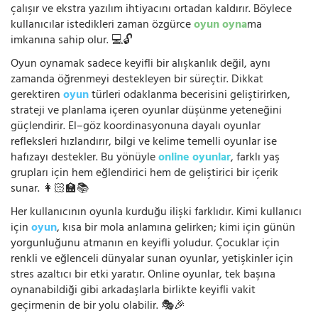
çalışır ve ekstra yazılım ihtiyacını ortadan kaldırır. Böylece
kullanıcılar istedikleri zaman özgürce
oyun oyna
ma
imkanına sahip olur. 💻🔓
Oyun oynamak sadece keyifli bir alışkanlık değil, aynı
zamanda öğrenmeyi destekleyen bir süreçtir. Dikkat
gerektiren
oyun
türleri odaklanma becerisini geliştirirken,
strateji ve planlama içeren oyunlar düşünme yeteneğini
güçlendirir. El–göz koordinasyonuna dayalı oyunlar
refleksleri hızlandırır, bilgi ve kelime temelli oyunlar ise
hafızayı destekler. Bu yönüyle
online oyunlar
, farklı yaş
grupları için hem eğlendirici hem de geliştirici bir içerik
sunar. 👩🏻‍🏫📚
Her kullanıcının oyunla kurduğu ilişki farklıdır. Kimi kullanıcı
için
oyun
, kısa bir mola anlamına gelirken; kimi için günün
yorgunluğunu atmanın en keyifli yoludur. Çocuklar için
renkli ve eğlenceli dünyalar sunan oyunlar, yetişkinler için
stres azaltıcı bir etki yaratır. Online oyunlar, tek başına
oynanabildiği gibi arkadaşlarla birlikte keyifli vakit
geçirmenin de bir yolu olabilir. 🎭🎉