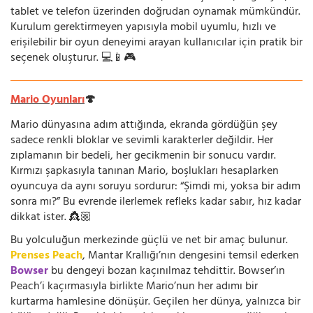
tablet ve telefon üzerinden doğrudan oynamak mümkündür.
Kurulum gerektirmeyen yapısıyla mobil uyumlu, hızlı ve
erişilebilir bir oyun deneyimi arayan kullanıcılar için pratik bir
seçenek oluşturur. 💻📱🎮
Mario Oyunları
🍄
Mario dünyasına adım attığında, ekranda gördüğün şey
sadece renkli bloklar ve sevimli karakterler değildir. Her
zıplamanın bir bedeli, her gecikmenin bir sonucu vardır.
Kırmızı şapkasıyla tanınan Mario, boşlukları hesaplarken
oyuncuya da aynı soruyu sordurur: “Şimdi mi, yoksa bir adım
sonra mı?” Bu evrende ilerlemek refleks kadar sabır, hız kadar
dikkat ister. 👸🏼
Bu yolculuğun merkezinde güçlü ve net bir amaç bulunur.
Prenses Peach
, Mantar Krallığı’nın dengesini temsil ederken
Bowser
bu dengeyi bozan kaçınılmaz tehdittir. Bowser’ın
Peach’i kaçırmasıyla birlikte Mario’nun her adımı bir
kurtarma hamlesine dönüşür. Geçilen her dünya, yalnızca bir