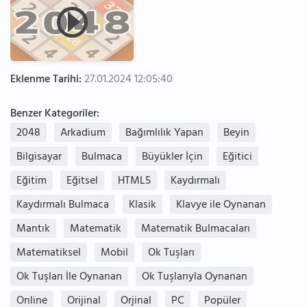
Eklenme Tarihi:
27.01.2024 12:05:40
Benzer Kategoriler:
2048
Arkadium
Bağımlılık Yapan
Beyin
Bilgisayar
Bulmaca
Büyükler İçin
Eğitici
Eğitim
Eğitsel
HTML5
Kaydırmalı
Kaydırmalı Bulmaca
Klasik
Klavye ile Oynanan
Mantık
Matematik
Matematik Bulmacaları
Matematiksel
Mobil
Ok Tuşları
Ok Tuşları İle Oynanan
Ok Tuşlarıyla Oynanan
Online
Orijinal
Orjinal
PC
Popüler