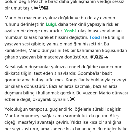
bölüm değil; Peach’e biraz daha yaklaşmanın verdiği sessiz
bir umut taşır. 👑🐉🏰
Mario bu macerada yalnız değildir ve bu detay evrenin
ruhunu derinleştirir.
Luigi
, daha temkinli yapısıyla riskleri
azaltan bir denge unsurudur.
Yoshi
, ulaşılması zor alanları
mümkün kılarak hareket hissini değiştirir.
Toad
ise krallığın
yaşayan sesi gibidir; yalnız olmadığını hissettirir. Bu
karakterler, Mario dünyasını tek bir kahramanın koşusundan
çıkarıp yaşayan bir maceraya dönüştürür. 💗👸🏼🐢
Karşılaşılan düşmanlar yalnızca engel değildir; oyuncunun
dikkatsizliğini test eden sınavlardır. Goomba’lar basit
görünür ama hatayı affetmez. Koopa’lar kabuklarıyla çevreyi
bir silaha dönüştürür. Bazı anlarda kaçmak, bazı anlarda
düşmanı bilinçli kullanmak gerekir. Bu yüzden Mario dünyası
ezberle değil, okuyarak oynanır. 👾
Yolculuğun temposu, güçlendirici öğelerle sürekli değişir.
Mantar büyümeyi sağlar ama sorumluluk da getirir. Ateş
çiçeği mesafeyi avantaja çevirir. Yıldız ise kısa bir anlığına
her şeyi susturur, ama sadece kısa bir an için. Bu güçler kalıcı