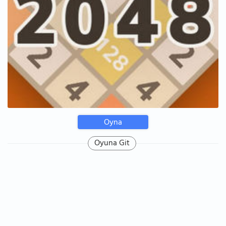
Oyna
Oyuna Git