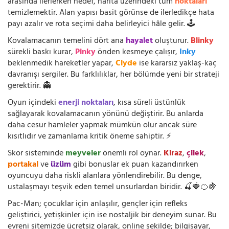
arasında ilerlerken hedef, harita üzerindeki tüm
noktaları
temizlemektir. Alan yapısı basit görünse de ilerledikçe hata
payı azalır ve rota seçimi daha belirleyici hâle gelir. 🕹️
Kovalamacanın temelini dört ana
hayalet
oluşturur.
Blinky
sürekli baskı kurar,
Pinky
önden kesmeye çalışır,
Inky
beklenmedik hareketler yapar,
Clyde
ise kararsız yaklaş-kaç
davranışı sergiler. Bu farklılıklar, her bölümde yeni bir strateji
gerektirir. 👻
Oyun içindeki
enerji noktaları
, kısa süreli üstünlük
sağlayarak kovalamacanın yönünü değiştirir. Bu anlarda
daha cesur hamleler yapmak mümkün olur ancak süre
kısıtlıdır ve zamanlama kritik öneme sahiptir. ⚡
Skor sisteminde
meyveler
önemli rol oynar.
Kiraz
,
çilek
,
portakal
ve
üzüm
gibi bonuslar ek puan kazandırırken
oyuncuyu daha riskli alanlara yönlendirebilir. Bu denge,
ustalaşmayı teşvik eden temel unsurlardan biridir. 🍒🍓🍊🍇
Pac-Man; çocuklar için anlaşılır, gençler için refleks
geliştirici, yetişkinler için ise nostaljik bir deneyim sunar. Bu
evreni sitemizde ücretsiz olarak, online şekilde; bilgisayar,