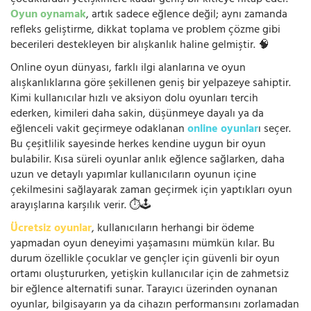
çocuklardan yetişkinlere kadar geniş bir kitleye hitap eder.
Oyun oynamak
, artık sadece eğlence değil; aynı zamanda
refleks geliştirme, dikkat toplama ve problem çözme gibi
becerileri destekleyen bir alışkanlık haline gelmiştir. 🧠
Online oyun dünyası, farklı ilgi alanlarına ve oyun
alışkanlıklarına göre şekillenen geniş bir yelpazeye sahiptir.
Kimi kullanıcılar hızlı ve aksiyon dolu oyunları tercih
ederken, kimileri daha sakin, düşünmeye dayalı ya da
eğlenceli vakit geçirmeye odaklanan
online oyunlar
ı seçer.
Bu çeşitlilik sayesinde herkes kendine uygun bir oyun
bulabilir. Kısa süreli oyunlar anlık eğlence sağlarken, daha
uzun ve detaylı yapımlar kullanıcıların oyunun içine
çekilmesini sağlayarak zaman geçirmek için yaptıkları oyun
arayışlarına karşılık verir. ⏱️🕹️
Ücretsiz oyunlar
, kullanıcıların herhangi bir ödeme
yapmadan oyun deneyimi yaşamasını mümkün kılar. Bu
durum özellikle çocuklar ve gençler için güvenli bir oyun
ortamı oluştururken, yetişkin kullanıcılar için de zahmetsiz
bir eğlence alternatifi sunar. Tarayıcı üzerinden oynanan
oyunlar, bilgisayarın ya da cihazın performansını zorlamadan