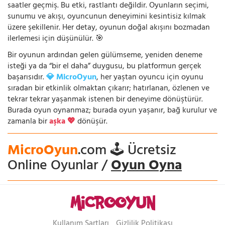
saatler geçmiş. Bu etki, rastlantı değildir. Oyunların seçimi,
sunumu ve akışı, oyuncunun deneyimini kesintisiz kılmak
üzere şekillenir. Her detay, oyunun doğal akışını bozmadan
ilerlemesi için düşünülür. 🎯
Bir oyunun ardından gelen gülümseme, yeniden deneme
isteği ya da “bir el daha” duygusu, bu platformun gerçek
başarısıdır.
💎 MicroOyun
, her yaştan oyuncu için oyunu
sıradan bir etkinlik olmaktan çıkarır; hatırlanan, özlenen ve
tekrar tekrar yaşanmak istenen bir deneyime dönüştürür.
Burada oyun oynanmaz; burada oyun yaşanır, bağ kurulur ve
zamanla bir
aşka 💖
dönüşür.
MicroOyun
.com 🕹️ Ücretsiz
Online Oyunlar /
Oyun Oyna
Kullanım Şartları
Gizlilik Politikası