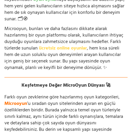
kaybetmeden
oyun oyna
maya başlayabilir. Bu düzenli yapı,
hem yeni gelen kullanıcıların siteye hızlıca alışmasını sağlar
hem de sık oynayan kullanıcılar için konforlu bir deneyim
sunar. 🗂️🧭
Microoyun, bunları ve daha fazlasını dikkate alarak
hazırlanmış bir oyun platformu olarak, kullanıcıların ihtiyaç
duyduğu oyunlara zahmetsizce ulaşmasını hedefler. Farklı
türlerde sunulan
ücretsiz online oyunlar
, hem kısa süreli
hem de uzun soluklu oyun deneyimleri arayan kullanıcılar
için geniş bir seçenek sunar. Bu yapı sayesinde oyun
oynamak, planlı ve keyifli bir deneyime dönüşür. ✨
Keşfetmeye Değer MicroOyun Dünyası 🚀
Farklı oyun zevklerine göre hazırlanmış oyun kategorileri,
Microoyun
’u sıradan oyun sitelerinden ayıran en güçlü
özelliklerden biridir. Burada yalnızca temel oyun türleriyle
sınırlı kalmaz, aynı türün içinde farklı oynanışlara, temalara
ve detaylara sahip çok sayıda oyun dünyasını
keşfedebilirsiniz. Bu derin ve kapsamlı yapı sayesinde