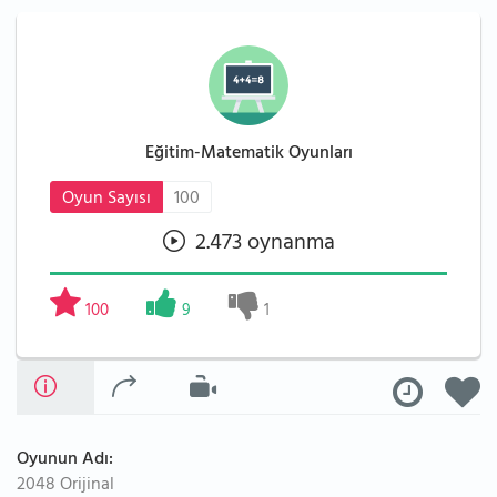
Eğitim-Matematik Oyunları
Oyun Sayısı
100
2.473 oynanma
100
9
1
Oyunun Adı:
2048 Orijinal