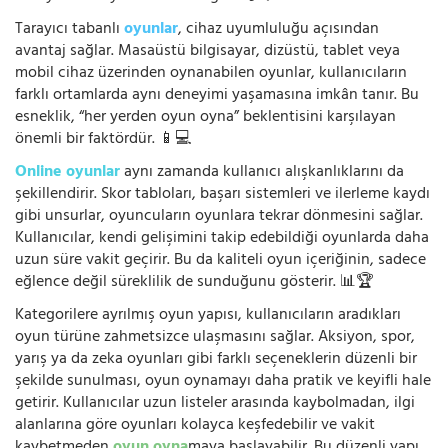
Tarayıcı tabanlı
oyunlar
, cihaz uyumluluğu açısından
avantaj sağlar. Masaüstü bilgisayar, dizüstü, tablet veya
mobil cihaz üzerinden oynanabilen oyunlar, kullanıcıların
farklı ortamlarda aynı deneyimi yaşamasına imkân tanır. Bu
esneklik, “her yerden oyun oyna” beklentisini karşılayan
önemli bir faktördür. 📱💻
Online oyunlar
aynı zamanda kullanıcı alışkanlıklarını da
şekillendirir. Skor tabloları, başarı sistemleri ve ilerleme kaydı
gibi unsurlar, oyuncuların oyunlara tekrar dönmesini sağlar.
Kullanıcılar, kendi gelişimini takip edebildiği oyunlarda daha
uzun süre vakit geçirir. Bu da kaliteli oyun içeriğinin, sadece
eğlence değil süreklilik de sunduğunu gösterir. 📊🏆
Kategorilere ayrılmış oyun yapısı, kullanıcıların aradıkları
oyun türüne zahmetsizce ulaşmasını sağlar. Aksiyon, spor,
yarış ya da zeka oyunları gibi farklı seçeneklerin düzenli bir
şekilde sunulması, oyun oynamayı daha pratik ve keyifli hale
getirir. Kullanıcılar uzun listeler arasında kaybolmadan, ilgi
alanlarına göre oyunları kolayca keşfedebilir ve vakit