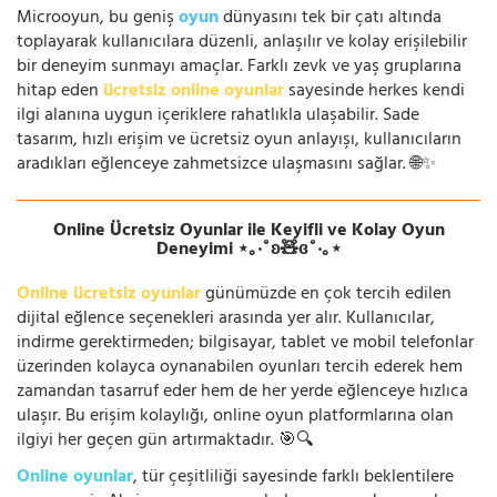
Microoyun, bu geniş
oyun
dünyasını tek bir çatı altında
toplayarak kullanıcılara düzenli, anlaşılır ve kolay erişilebilir
bir deneyim sunmayı amaçlar. Farklı zevk ve yaş gruplarına
hitap eden
ücretsiz online oyunlar
sayesinde herkes kendi
ilgi alanına uygun içeriklere rahatlıkla ulaşabilir. Sade
tasarım, hızlı erişim ve ücretsiz oyun anlayışı, kullanıcıların
aradıkları eğlenceye zahmetsizce ulaşmasını sağlar. 🌐✨
Online Ücretsiz Oyunlar ile Keyifli ve Kolay Oyun
Deneyimi ⋆｡‧˚ʚ🧸ɞ˚‧｡⋆
Online ücretsiz oyunlar
günümüzde en çok tercih edilen
dijital eğlence seçenekleri arasında yer alır. Kullanıcılar,
indirme gerektirmeden; bilgisayar, tablet ve mobil telefonlar
üzerinden kolayca oynanabilen oyunları tercih ederek hem
zamandan tasarruf eder hem de her yerde eğlenceye hızlıca
ulaşır. Bu erişim kolaylığı, online oyun platformlarına olan
ilgiyi her geçen gün artırmaktadır. 🎯🔍
Online oyunlar
, tür çeşitliliği sayesinde farklı beklentilere