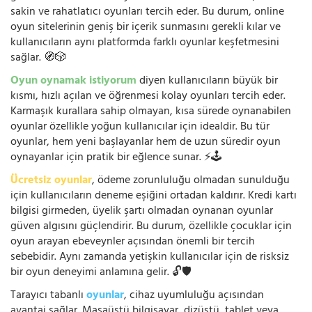
sakin ve rahatlatıcı oyunları tercih eder. Bu durum, online
oyun sitelerinin geniş bir içerik sunmasını gerekli kılar ve
kullanıcıların aynı platformda farklı oyunlar keşfetmesini
sağlar. 🧭🎲
Oyun oynamak istiyorum
diyen kullanıcıların büyük bir
kısmı, hızlı açılan ve öğrenmesi kolay oyunları tercih eder.
Karmaşık kurallara sahip olmayan, kısa sürede oynanabilen
oyunlar özellikle yoğun kullanıcılar için idealdir. Bu tür
oyunlar, hem yeni başlayanlar hem de uzun süredir oyun
oynayanlar için pratik bir eğlence sunar. ⚡🕹️
Ücretsiz oyunlar
, ödeme zorunluluğu olmadan sunulduğu
için kullanıcıların deneme eşiğini ortadan kaldırır. Kredi kartı
bilgisi girmeden, üyelik şartı olmadan oynanan oyunlar
güven algısını güçlendirir. Bu durum, özellikle çocuklar için
oyun arayan ebeveynler açısından önemli bir tercih
sebebidir. Aynı zamanda yetişkin kullanıcılar için de risksiz
bir oyun deneyimi anlamına gelir. 🔓🛡️
Tarayıcı tabanlı
oyunlar
, cihaz uyumluluğu açısından
avantaj sağlar. Masaüstü bilgisayar, dizüstü, tablet veya