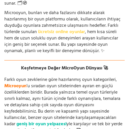
sunar. 🗂️🧭
Microoyun, bunları ve daha fazlasını dikkate alarak
hazırlanmış bir oyun platformu olarak, kullanıcıların ihtiyaç
duyduğu oyunlara zahmetsizce ulaşmasını hedefler. Farklı
türlerde sunulan
ücretsiz online oyunlar
, hem kısa süreli
hem de uzun soluklu oyun deneyimleri arayan kullanıcılar
için geniş bir seçenek sunar. Bu yapı sayesinde oyun
oynamak, planlı ve keyifli bir deneyime dönüşür. ✨
Keşfetmeye Değer MicroOyun Dünyası 🚀
Farklı oyun zevklerine göre hazırlanmış oyun kategorileri,
Microoyun
’u sıradan oyun sitelerinden ayıran en güçlü
özelliklerden biridir. Burada yalnızca temel oyun türleriyle
sınırlı kalmaz, aynı türün içinde farklı oynanışlara, temalara
ve detaylara sahip çok sayıda oyun dünyasını
keşfedebilirsiniz. Bu derin ve kapsamlı yapı sayesinde
kullanıcılar, benzer oyun sitelerinde karşılaşamayacakları
kadar
geniş bir oyun yelpazesi
yle karşılaşır ve tek bir yerde