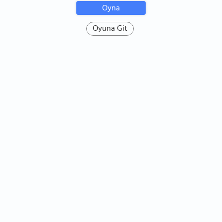
Oyna
Oyuna Git