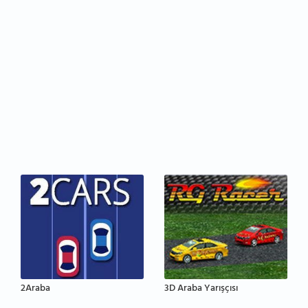
2Araba
3D Araba Yarışçısı