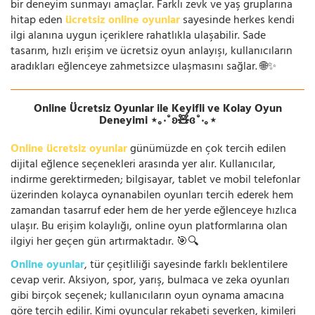
bir deneyim sunmayı amaçlar. Farklı zevk ve yaş gruplarına
hitap eden
ücretsiz online oyunlar
sayesinde herkes kendi
ilgi alanına uygun içeriklere rahatlıkla ulaşabilir. Sade
tasarım, hızlı erişim ve ücretsiz oyun anlayışı, kullanıcıların
aradıkları eğlenceye zahmetsizce ulaşmasını sağlar. 🌐✨
Online Ücretsiz Oyunlar ile Keyifli ve Kolay Oyun
Deneyimi ⋆｡‧˚ʚ🧸ɞ˚‧｡⋆
Online ücretsiz oyunlar
günümüzde en çok tercih edilen
dijital eğlence seçenekleri arasında yer alır. Kullanıcılar,
indirme gerektirmeden; bilgisayar, tablet ve mobil telefonlar
üzerinden kolayca oynanabilen oyunları tercih ederek hem
zamandan tasarruf eder hem de her yerde eğlenceye hızlıca
ulaşır. Bu erişim kolaylığı, online oyun platformlarına olan
ilgiyi her geçen gün artırmaktadır. 🎯🔍
Online oyunlar
, tür çeşitliliği sayesinde farklı beklentilere
cevap verir. Aksiyon, spor, yarış, bulmaca ve zeka oyunları
gibi birçok seçenek; kullanıcıların oyun oynama amacına
göre tercih edilir. Kimi oyuncular rekabeti severken, kimileri