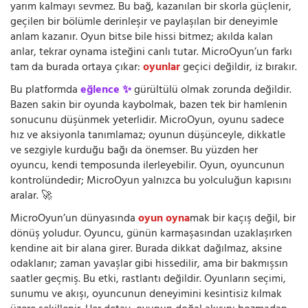
yarım kalmayı sevmez. Bu bağ, kazanılan bir skorla güçlenir,
geçilen bir bölümle derinleşir ve paylaşılan bir deneyimle
anlam kazanır. Oyun bitse bile hissi bitmez; akılda kalan
anlar, tekrar oynama isteğini canlı tutar. MicroOyun’un farkı
tam da burada ortaya çıkar:
oyunlar
geçici değildir, iz bırakır.
Bu platformda
eğlence ✨
gürültülü olmak zorunda değildir.
Bazen sakin bir oyunda kaybolmak, bazen tek bir hamlenin
sonucunu düşünmek yeterlidir. MicroOyun, oyunu sadece
hız ve aksiyonla tanımlamaz; oyunun düşünceyle, dikkatle
ve sezgiyle kurduğu bağı da önemser. Bu yüzden her
oyuncu, kendi temposunda ilerleyebilir. Oyun, oyuncunun
kontrolündedir; MicroOyun yalnızca bu yolculuğun kapısını
aralar. 🚀
MicroOyun’un dünyasında
oyun oyna
mak bir kaçış değil, bir
dönüş yoludur. Oyuncu, günün karmaşasından uzaklaşırken
kendine ait bir alana girer. Burada dikkat dağılmaz, aksine
odaklanır; zaman yavaşlar gibi hissedilir, ama bir bakmışsın
saatler geçmiş. Bu etki, rastlantı değildir. Oyunların seçimi,
sunumu ve akışı, oyuncunun deneyimini kesintisiz kılmak