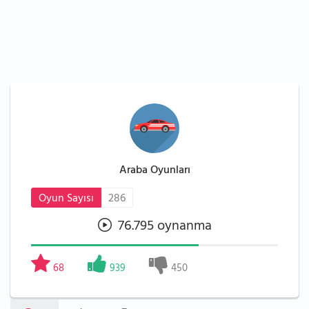
Araba Oyunları
Oyun Sayısı
286
76.795 oynanma
68
939
450