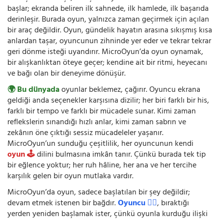
başlar; ekranda beliren ilk sahnede, ilk hamlede, ilk başarıda
derinleşir. Burada oyun, yalnızca zaman geçirmek için açılan
bir araç değildir. Oyun, gündelik hayatın arasına sıkışmış kısa
anlardan taşar, oyuncunun zihninde yer eder ve tekrar tekrar
geri dönme isteği uyandırır. MicroOyun’da oyun oynamak,
bir alışkanlıktan öteye geçer; kendine ait bir ritmi, heyecanı
ve bağı olan bir deneyime dönüşür.
🌍 Bu dünyada
oyunlar beklemez, çağırır. Oyuncu ekrana
geldiği anda seçenekler karşısına dizilir; her biri farklı bir his,
farklı bir tempo ve farklı bir mücadele sunar. Kimi zaman
reflekslerin sınandığı hızlı anlar, kimi zaman sabrın ve
zekânın öne çıktığı sessiz mücadeleler yaşanır.
MicroOyun’un sunduğu çeşitlilik, her oyuncunun kendi
oyun 🕹️
dilini bulmasına imkân tanır. Çünkü burada tek tip
bir eğlence yoktur; her ruh hâline, her ana ve her tercihe
karşılık gelen bir oyun mutlaka vardır.
MicroOyun’da oyun, sadece başlatılan bir şey değildir;
devam etmek istenen bir bağdır.
Oyuncu 🧍‍♂️
, bıraktığı
yerden yeniden başlamak ister, çünkü oyunla kurduğu ilişki