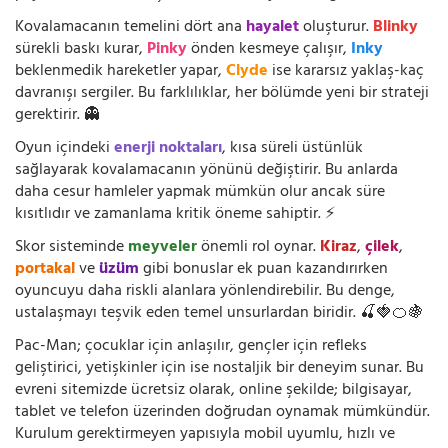
Kovalamacanın temelini dört ana
hayalet
oluşturur.
Blinky
sürekli baskı kurar,
Pinky
önden kesmeye çalışır,
Inky
beklenmedik hareketler yapar,
Clyde
ise kararsız yaklaş-kaç
davranışı sergiler. Bu farklılıklar, her bölümde yeni bir strateji
gerektirir. 👻
Oyun içindeki
enerji noktaları
, kısa süreli üstünlük
sağlayarak kovalamacanın yönünü değiştirir. Bu anlarda
daha cesur hamleler yapmak mümkün olur ancak süre
kısıtlıdır ve zamanlama kritik öneme sahiptir. ⚡
Skor sisteminde
meyveler
önemli rol oynar.
Kiraz
,
çilek
,
portakal
ve
üzüm
gibi bonuslar ek puan kazandırırken
oyuncuyu daha riskli alanlara yönlendirebilir. Bu denge,
ustalaşmayı teşvik eden temel unsurlardan biridir. 🍒🍓🍊🍇
Pac-Man; çocuklar için anlaşılır, gençler için refleks
geliştirici, yetişkinler için ise nostaljik bir deneyim sunar. Bu
evreni sitemizde ücretsiz olarak, online şekilde; bilgisayar,
tablet ve telefon üzerinden doğrudan oynamak mümkündür.
Kurulum gerektirmeyen yapısıyla mobil uyumlu, hızlı ve