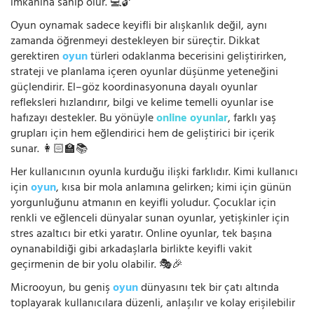
imkanına sahip olur. 💻🔓
Oyun oynamak sadece keyifli bir alışkanlık değil, aynı
zamanda öğrenmeyi destekleyen bir süreçtir. Dikkat
gerektiren
oyun
türleri odaklanma becerisini geliştirirken,
strateji ve planlama içeren oyunlar düşünme yeteneğini
güçlendirir. El–göz koordinasyonuna dayalı oyunlar
refleksleri hızlandırır, bilgi ve kelime temelli oyunlar ise
hafızayı destekler. Bu yönüyle
online oyunlar
, farklı yaş
grupları için hem eğlendirici hem de geliştirici bir içerik
sunar. 👩🏻‍🏫📚
Her kullanıcının oyunla kurduğu ilişki farklıdır. Kimi kullanıcı
için
oyun
, kısa bir mola anlamına gelirken; kimi için günün
yorgunluğunu atmanın en keyifli yoludur. Çocuklar için
renkli ve eğlenceli dünyalar sunan oyunlar, yetişkinler için
stres azaltıcı bir etki yaratır. Online oyunlar, tek başına
oynanabildiği gibi arkadaşlarla birlikte keyifli vakit
geçirmenin de bir yolu olabilir. 🎭🎉
Microoyun, bu geniş
oyun
dünyasını tek bir çatı altında
toplayarak kullanıcılara düzenli, anlaşılır ve kolay erişilebilir