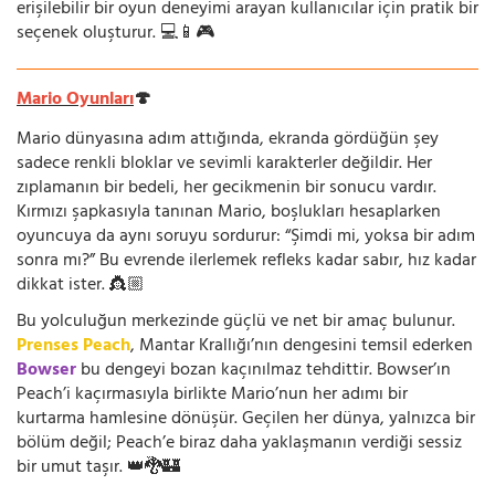
erişilebilir bir oyun deneyimi arayan kullanıcılar için pratik bir
seçenek oluşturur. 💻📱🎮
Mario Oyunları
🍄
Mario dünyasına adım attığında, ekranda gördüğün şey
sadece renkli bloklar ve sevimli karakterler değildir. Her
zıplamanın bir bedeli, her gecikmenin bir sonucu vardır.
Kırmızı şapkasıyla tanınan Mario, boşlukları hesaplarken
oyuncuya da aynı soruyu sordurur: “Şimdi mi, yoksa bir adım
sonra mı?” Bu evrende ilerlemek refleks kadar sabır, hız kadar
dikkat ister. 👸🏼
Bu yolculuğun merkezinde güçlü ve net bir amaç bulunur.
Prenses Peach
, Mantar Krallığı’nın dengesini temsil ederken
Bowser
bu dengeyi bozan kaçınılmaz tehdittir. Bowser’ın
Peach’i kaçırmasıyla birlikte Mario’nun her adımı bir
kurtarma hamlesine dönüşür. Geçilen her dünya, yalnızca bir
bölüm değil; Peach’e biraz daha yaklaşmanın verdiği sessiz
bir umut taşır. 👑🐉🏰