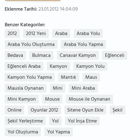
Eklenme Tarihi:
23.01.2012 14:04:09
Benzer Kategoriler:
2012
2012 Yeni
Araba
Araba Yolu
Araba Yolu Oluşturma
Araba Yolu Yapma
Bedava
Bulmaca
Canavar Kamyon
Eğlenceli
Eğlenceli Araba
Kamyon
Kamyon Yolu
Kamyon Yolu Yapma
Mantık
Maus
Mausla Oynanan
Mini
Mini Araba
Mini Kamyon
Mouse
Mouse ile Oynanan
Online
Oyunlar 2012
Sitene Oyun Ekle
Şekil
Şekil Yerleştirme
Yol
Yol İnşa Etme
Yol Oluşturma
Yol Yapma