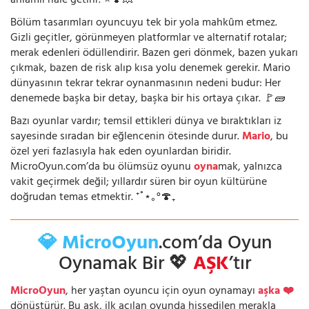
anlamlı hâle getirir. ⭐🍄💥
Bölüm tasarımları oyuncuyu tek bir yola mahkûm etmez.
Gizli geçitler, görünmeyen platformlar ve alternatif rotalar;
merak edenleri ödüllendirir. Bazen geri dönmek, bazen yukarı
çıkmak, bazen de risk alıp kısa yolu denemek gerekir. Mario
dünyasının tekrar tekrar oynanmasının nedeni budur: Her
denemede başka bir detay, başka bir his ortaya çıkar. 🚩🧱
Bazı oyunlar vardır; temsil ettikleri dünya ve bıraktıkları iz
sayesinde sıradan bir eğlencenin ötesinde durur.
Mario
, bu
özel yeri fazlasıyla hak eden oyunlardan biridir.
MicroOyun.com’da bu ölümsüz oyunu
oyna
mak, yalnızca
vakit geçirmek değil; yıllardır süren bir oyun kültürüne
doğrudan temas etmektir. ⁺˚⋆｡°🍄₊
💎 MicroOyun
.com’da Oyun
Oynamak Bir 💖
AŞK
’tır
MicroOyun
, her yaştan oyuncu için oyun oynamayı
aşka ❤️
dönüştürür. Bu aşk, ilk açılan oyunda hissedilen merakla