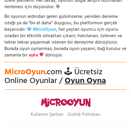
üzere şekillenir. Her detay, oyunun doğal akışını bozmadan
ilerlemesi için düşünülür. 🎯
Bir oyunun ardından gelen gülümseme, yeniden deneme
isteği ya da “bir el daha” duygusu, bu platformun gerçek
başarısıdır.
💎 MicroOyun
, her yaştan oyuncu için oyunu
sıradan bir etkinlik olmaktan çıkarır; hatırlanan, özlenen ve
tekrar tekrar yaşanmak istenen bir deneyime dönüştürür.
Burada oyun oynanmaz; burada oyun yaşanır, bağ kurulur ve
zamanla bir
aşka 💖
dönüşür.
MicroOyun
.com 🕹️ Ücretsiz
Online Oyunlar /
Oyun Oyna
Kullanım Şartları
Gizlilik Politikası