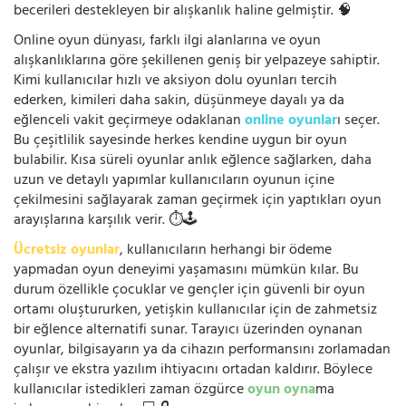
becerileri destekleyen bir alışkanlık haline gelmiştir. 🧠
Online oyun dünyası, farklı ilgi alanlarına ve oyun
alışkanlıklarına göre şekillenen geniş bir yelpazeye sahiptir.
Kimi kullanıcılar hızlı ve aksiyon dolu oyunları tercih
ederken, kimileri daha sakin, düşünmeye dayalı ya da
eğlenceli vakit geçirmeye odaklanan
online oyunlar
ı seçer.
Bu çeşitlilik sayesinde herkes kendine uygun bir oyun
bulabilir. Kısa süreli oyunlar anlık eğlence sağlarken, daha
uzun ve detaylı yapımlar kullanıcıların oyunun içine
çekilmesini sağlayarak zaman geçirmek için yaptıkları oyun
arayışlarına karşılık verir. ⏱️🕹️
Ücretsiz oyunlar
, kullanıcıların herhangi bir ödeme
yapmadan oyun deneyimi yaşamasını mümkün kılar. Bu
durum özellikle çocuklar ve gençler için güvenli bir oyun
ortamı oluştururken, yetişkin kullanıcılar için de zahmetsiz
bir eğlence alternatifi sunar. Tarayıcı üzerinden oynanan
oyunlar, bilgisayarın ya da cihazın performansını zorlamadan
çalışır ve ekstra yazılım ihtiyacını ortadan kaldırır. Böylece
kullanıcılar istedikleri zaman özgürce
oyun oyna
ma