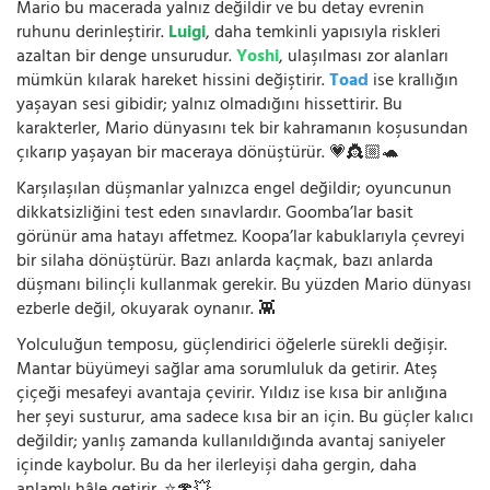
Mario bu macerada yalnız değildir ve bu detay evrenin
ruhunu derinleştirir.
Luigi
, daha temkinli yapısıyla riskleri
azaltan bir denge unsurudur.
Yoshi
, ulaşılması zor alanları
mümkün kılarak hareket hissini değiştirir.
Toad
ise krallığın
yaşayan sesi gibidir; yalnız olmadığını hissettirir. Bu
karakterler, Mario dünyasını tek bir kahramanın koşusundan
çıkarıp yaşayan bir maceraya dönüştürür. 💗👸🏼🐢
Karşılaşılan düşmanlar yalnızca engel değildir; oyuncunun
dikkatsizliğini test eden sınavlardır. Goomba’lar basit
görünür ama hatayı affetmez. Koopa’lar kabuklarıyla çevreyi
bir silaha dönüştürür. Bazı anlarda kaçmak, bazı anlarda
düşmanı bilinçli kullanmak gerekir. Bu yüzden Mario dünyası
ezberle değil, okuyarak oynanır. 👾
Yolculuğun temposu, güçlendirici öğelerle sürekli değişir.
Mantar büyümeyi sağlar ama sorumluluk da getirir. Ateş
çiçeği mesafeyi avantaja çevirir. Yıldız ise kısa bir anlığına
her şeyi susturur, ama sadece kısa bir an için. Bu güçler kalıcı
değildir; yanlış zamanda kullanıldığında avantaj saniyeler
içinde kaybolur. Bu da her ilerleyişi daha gergin, daha