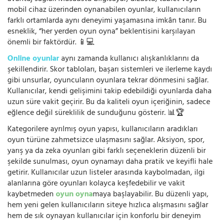
mobil cihaz üzerinden oynanabilen oyunlar, kullanıcıların
farklı ortamlarda aynı deneyimi yaşamasına imkân tanır. Bu
esneklik, “her yerden oyun oyna” beklentisini karşılayan
önemli bir faktördür. 📱💻
Online oyunlar
aynı zamanda kullanıcı alışkanlıklarını da
şekillendirir. Skor tabloları, başarı sistemleri ve ilerleme kaydı
gibi unsurlar, oyuncuların oyunlara tekrar dönmesini sağlar.
Kullanıcılar, kendi gelişimini takip edebildiği oyunlarda daha
uzun süre vakit geçirir. Bu da kaliteli oyun içeriğinin, sadece
eğlence değil süreklilik de sunduğunu gösterir. 📊🏆
Kategorilere ayrılmış oyun yapısı, kullanıcıların aradıkları
oyun türüne zahmetsizce ulaşmasını sağlar. Aksiyon, spor,
yarış ya da zeka oyunları gibi farklı seçeneklerin düzenli bir
şekilde sunulması, oyun oynamayı daha pratik ve keyifli hale
getirir. Kullanıcılar uzun listeler arasında kaybolmadan, ilgi
alanlarına göre oyunları kolayca keşfedebilir ve vakit
kaybetmeden
oyun oyna
maya başlayabilir. Bu düzenli yapı,
hem yeni gelen kullanıcıların siteye hızlıca alışmasını sağlar
hem de sık oynayan kullanıcılar için konforlu bir deneyim