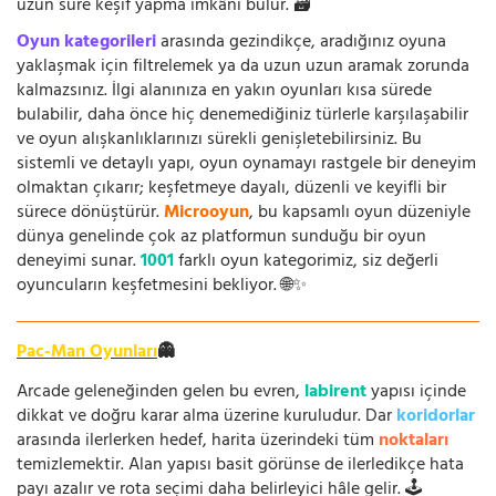
uzun süre keşif yapma imkânı bulur. 🗃️
Oyun kategorileri
arasında gezindikçe, aradığınız oyuna
yaklaşmak için filtrelemek ya da uzun uzun aramak zorunda
kalmazsınız. İlgi alanınıza en yakın oyunları kısa sürede
bulabilir, daha önce hiç denemediğiniz türlerle karşılaşabilir
ve oyun alışkanlıklarınızı sürekli genişletebilirsiniz. Bu
sistemli ve detaylı yapı, oyun oynamayı rastgele bir deneyim
olmaktan çıkarır; keşfetmeye dayalı, düzenli ve keyifli bir
sürece dönüştürür.
Microoyun
, bu kapsamlı oyun düzeniyle
dünya genelinde çok az platformun sunduğu bir oyun
deneyimi sunar.
1001
farklı oyun kategorimiz, siz değerli
oyuncuların keşfetmesini bekliyor. 🌐✨
Pac-Man Oyunları
👻
Arcade geleneğinden gelen bu evren,
labirent
yapısı içinde
dikkat ve doğru karar alma üzerine kuruludur. Dar
koridorlar
arasında ilerlerken hedef, harita üzerindeki tüm
noktaları
temizlemektir. Alan yapısı basit görünse de ilerledikçe hata
payı azalır ve rota seçimi daha belirleyici hâle gelir. 🕹️