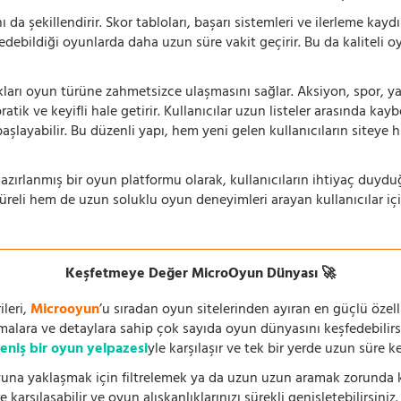
 da şekillendirir. Skor tabloları, başarı sistemleri ve ilerleme kay
 edebildiği oyunlarda daha uzun süre vakit geçirir. Bu da kaliteli o
ıkları oyun türüne zahmetsizce ulaşmasını sağlar. Aksiyon, spor, yar
ik ve keyifli hale getirir. Kullanıcılar uzun listeler arasında kay
aşlayabilir. Bu düzenli yapı, hem yeni gelen kullanıcıların siteye 
azırlanmış bir oyun platformu olarak, kullanıcıların ihtiyaç duyd
süreli hem de uzun soluklu oyun deneyimleri arayan kullanıcılar iç
Keşfetmeye Değer MicroOyun Dünyası 🚀
leri,
Microoyun
’u sıradan oyun sitelerinden ayıran en güçlü özell
temalara ve detaylara sahip çok sayıda oyun dünyasını keşfedebilirs
eniş bir oyun yelpazesi
yle karşılaşır ve tek bir yerde uzun süre k
una yaklaşmak için filtrelemek ya da uzun uzun aramak zorunda kal
 karşılaşabilir ve oyun alışkanlıklarınızı sürekli genişletebilirsini