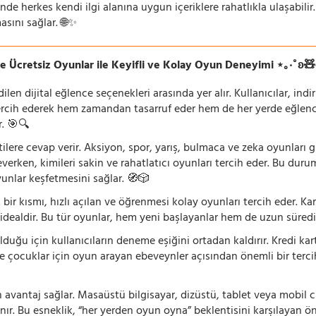
de herkes kendi ilgi alanına uygun içeriklere rahatlıkla ulaşabilir.
asını sağlar. 🌐✨
e Ücretsiz Oyunlar ile Keyifli ve Kolay Oyun Deneyimi ⋆｡‧˚ʚ
n dijital eğlence seçenekleri arasında yer alır. Kullanıcılar, ind
rcih ederek hem zamandan tasarruf eder hem de her yerde eğlenceye
r. 🎯🔍
lentilere cevap verir. Aksiyon, spor, yarış, bulmaca ve zeka oyunlar
verken, kimileri sakin ve rahatlatıcı oyunları tercih eder. Bu duru
oyunlar keşfetmesini sağlar. 🧭🎲
 bir kısmı, hızlı açılan ve öğrenmesi kolay oyunları tercih eder. K
 idealdir. Bu tür oyunlar, hem yeni başlayanlar hem de uzun süredi
ğu için kullanıcıların deneme eşiğini ortadan kaldırır. Kredi kar
le çocuklar için oyun arayan ebeveynler açısından önemli bir tercih
 avantaj sağlar. Masaüstü bilgisayar, dizüstü, tablet veya mobil c
ır. Bu esneklik, “her yerden oyun oyna” beklentisini karşılayan ön