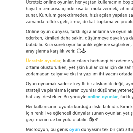
Ücretsiz online oyunlar, her yaştan kullanıcının boş za
hayatın temposu içinde kısa bir mola vermek, zihni
sunar. Kurulum gerektirmeden, hızlı açılan yapıları s
zamanda refleks geliştirme, dikkat toplama ve problem
Online oyun dünyası, farklı ilgi alanlarına ve oyun alı
ederken, kimileri daha sakin, düşünmeye dayalı ya 
bulabilir. Kısa süreli oyunlar anlık eğlence sağlarke
arayışlarına karşılık verir. ⏱️🕹️
Ücretsiz oyunlar
, kullanıcıların herhangi bir ödem
ortamı oluştururken, yetişkin kullanıcılar için de za
zorlamadan çalışır ve ekstra yazılım ihtiyacını ortada
Oyun oynamak sadece keyifli bir alışkanlık değil, ay
strateji ve planlama içeren oyunlar düşünme yeteneğin
hafızayı destekler. Bu yönüyle
online oyunlar
, farklı
Her kullanıcının oyunla kurduğu ilişki farklıdır. Kimi k
için renkli ve eğlenceli dünyalar sunan oyunlar, yetişki
geçirmenin de bir yolu olabilir. 🎭🎉
Microoyun, bu geniş
oyun
dünyasını tek bir çatı altı