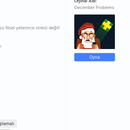
Orjinal Adı:
December Problems
nkü Noel yeterince stresli değil!
.
Oyna
plamalı