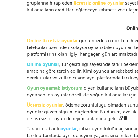
gruplarına hitap eden
ücretsiz online oyunlar
sayesin
kullanıcıların aradıkları eğlenceye zahmetsizce ulaşm
Onlin
Online ücretsiz oyunlar
günümüzde en çok tercih edile
telefonlar üzerinden kolayca oynanabilen oyunları te
platformlarına olan ilgiyi her geçen gün artırmaktadı
Online oyunlar
, tür çeşitliliği sayesinde farklı bek
amacına göre tercih edilir. Kimi oyuncular rekabeti se
gerekli kılar ve kullanıcıların aynı platformda farklı 
Oyun oynamak istiyorum
diyen kullanıcıların büyük
oynanabilen oyunlar özellikle yoğun kullanıcılar için
Ücretsiz oyunlar
, ödeme zorunluluğu olmadan sunuldu
oyunlar güven algısını güçlendirir. Bu durum, özellik
de risksiz bir oyun deneyimi anlamına gelir. 🔓🛡️
Tarayıcı tabanlı
oyunlar
, cihaz uyumluluğu açısından
farklı ortamlarda aynı deneyimi yaşamasına imkân tan