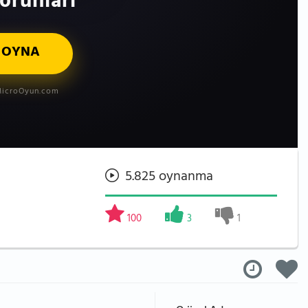
orunları
 OYNA
icroOyun.com
5.825 oynanma
100
3
1