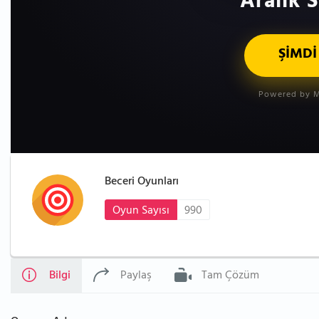
Aralık S
ŞİMDİ
Powered by M
Beceri Oyunları
Oyun Sayısı
990
Bilgi
Paylaş
Tam Çözüm