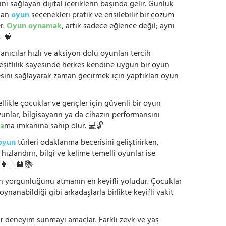
ni sağlayan dijital içeriklerin başında gelir. Günlük
anan
oyun
seçenekleri pratik ve erişilebilir bir çözüm
r.
Oyun oynamak
, artık sadece eğlence değil; aynı
. 🧠
anıcılar hızlı ve aksiyon dolu oyunları tercih
çeşitlilik sayesinde herkes kendine uygun bir oyun
mesini sağlayarak zaman geçirmek için yaptıkları oyun
ikle çocuklar ve gençler için güvenli bir oyun
yunlar, bilgisayarın ya da cihazın performansını
a
ma imkanına sahip olur. 💻🔓
oyun
türleri odaklanma becerisini geliştirirken,
zlandırır, bilgi ve kelime temelli oyunlar ise
. 👩🏻‍🏫📚
nün yorgunluğunu atmanın en keyifli yoludur. Çocuklar
oynanabildiği gibi arkadaşlarla birlikte keyifli vakit
r bir deneyim sunmayı amaçlar. Farklı zevk ve yaş