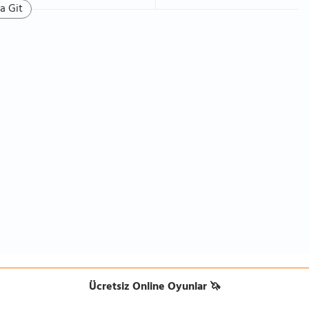
a Git
Ücretsiz Online Oyunlar 🦄