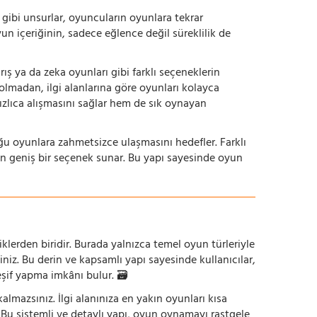
dı gibi unsurlar, oyuncuların oyunlara tekrar
yun içeriğinin, sadece eğlence değil süreklilik de
ış ya da zeka oyunları gibi farklı seçeneklerin
bolmadan, ilgi alanlarına göre oyunları kolayca
hızlıca alışmasını sağlar hem de sık oynayan
uğu oyunlara zahmetsizce ulaşmasını hedefler. Farklı
in geniş bir seçenek sunar. Bu yapı sayesinde oyun
iklerden biridir. Burada yalnızca temel oyun türleriyle
iniz. Bu derin ve kapsamlı yapı sayesinde kullanıcılar,
eşif yapma imkânı bulur. 🗃️
mazsınız. İlgi alanınıza en yakın oyunları kısa
z. Bu sistemli ve detaylı yapı, oyun oynamayı rastgele