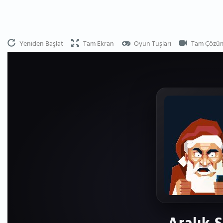
Yeniden Başlat
Tam Ekran
Oyun Tuşları
Tam Çözü