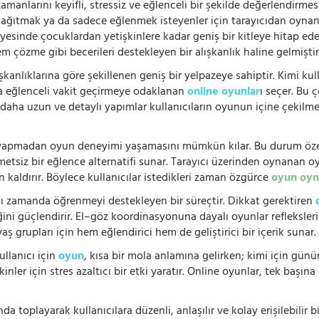
manlarını keyifli, stressiz ve eğlenceli bir şekilde değerlendirmesi
 dağıtmak ya da sadece eğlenmek isteyenler için tarayıcıdan oyn
ayesinde çocuklardan yetişkinlere kadar geniş bir kitleye hitap ede
 çözme gibi becerileri destekleyen bir alışkanlık haline gelmiştir
şkanlıklarına göre şekillenen geniş bir yelpazeye sahiptir. Kimi kull
da eğlenceli vakit geçirmeye odaklanan
online oyunlar
ı seçer. Bu 
n, daha uzun ve detaylı yapımlar kullanıcıların oyunun içine çekil
e yapmadan oyun deneyimi yaşamasını mümkün kılar. Bu durum özell
hmetsiz bir eğlence alternatifi sunar. Tarayıcı üzerinden oynanan o
n kaldırır. Böylece kullanıcılar istedikleri zaman özgürce
oyun oyn
nı zamanda öğrenmeyi destekleyen bir süreçtir. Dikkat gerektiren
i güçlendirir. El–göz koordinasyonuna dayalı oyunlar refleksleri hı
 yaş grupları için hem eğlendirici hem de geliştirici bir içerik sunar
ullanıcı için
oyun
, kısa bir mola anlamına gelirken; kimi için gü
nler için stres azaltıcı bir etki yaratır. Online oyunlar, tek başına 
nda toplayarak kullanıcılara düzenli, anlaşılır ve kolay erişilebili