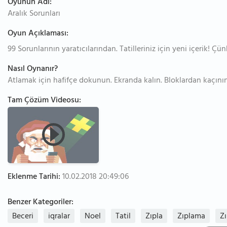
Oyunun Adı:
Aralık Sorunları
Oyun Açıklaması:
99 Sorunlarının yaratıcılarından. Tatilleriniz için yeni içerik! Çü
Nasıl Oynanır?
Atlamak için hafifçe dokunun. Ekranda kalın. Bloklardan kaçının
Tam Çözüm Videosu:
Eklenme Tarihi:
10.02.2018 20:49:06
Benzer Kategoriler:
Beceri
iqralar
Noel
Tatil
Zıpla
Zıplama
Zı