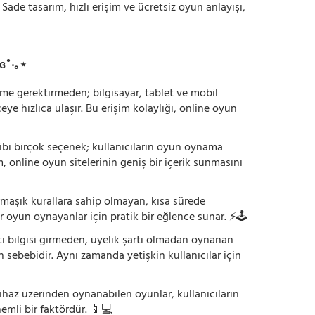
 Sade tasarım, hızlı erişim ve ücretsiz oyun anlayışı,
ɞ˚‧｡⋆
irme gerektirmeden; bilgisayar, tablet ve mobil
 hızlıca ulaşır. Bu erişim kolaylığı, online oyun
ı gibi birçok seçenek; kullanıcıların oyun oynama
m, online oyun sitelerinin geniş bir içerik sunmasını
armaşık kurallara sahip olmayan, kısa sürede
r oyun oynayanlar için pratik bir eğlence sunar. ⚡🕹️
tı bilgisi girmeden, üyelik şartı olmadan oynanan
 sebebidir. Aynı zamanda yetişkin kullanıcılar için
ihaz üzerinden oynanabilen oyunlar, kullanıcıların
emli bir faktördür. 📱💻