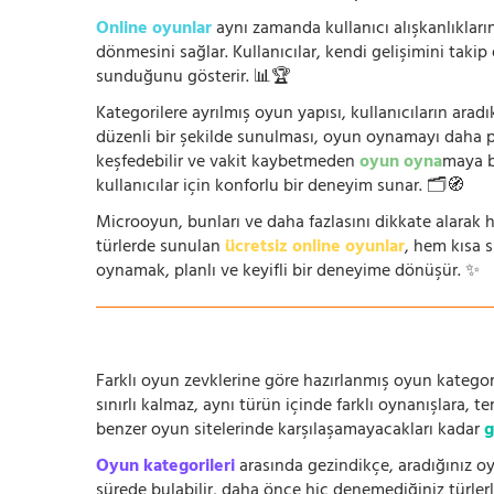
Online oyunlar
aynı zamanda kullanıcı alışkanlıklarını
dönmesini sağlar. Kullanıcılar, kendi gelişimini takip
sunduğunu gösterir. 📊🏆
Kategorilere ayrılmış oyun yapısı, kullanıcıların arad
düzenli bir şekilde sunulması, oyun oynamayı daha prat
keşfedebilir ve vakit kaybetmeden
oyun oyna
maya b
kullanıcılar için konforlu bir deneyim sunar. 🗂️🧭
Microoyun, bunları ve daha fazlasını dikkate alarak h
türlerde sunulan
ücretsiz online oyunlar
, hem kısa 
oynamak, planlı ve keyifli bir deneyime dönüşür. ✨
Farklı oyun zevklerine göre hazırlanmış oyun kategori
sınırlı kalmaz, aynı türün içinde farklı oynanışlara, 
benzer oyun sitelerinde karşılaşamayacakları kadar
g
Oyun kategorileri
arasında gezindikçe, aradığınız oy
sürede bulabilir, daha önce hiç denemediğiniz türlerle