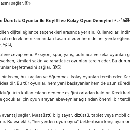
asını sağlar. 🌐✨
e Ücretsiz Oyunlar ile Keyifli ve Kolay Oyun Deneyimi ⋆｡‧˚ʚ
n dijital eğlence seçenekleri arasında yer alır. Kullanıcılar, ind
rcih ederek hem zamandan tasarruf eder hem de her yerde eğlenceye
r. 🎯🔍
lentilere cevap verir. Aksiyon, spor, yarış, bulmaca ve zeka oyunlar
verken, kimileri sakin ve rahatlatıcı oyunları tercih eder. Bu duru
oyunlar keşfetmesini sağlar. 🧭🎲
 bir kısmı, hızlı açılan ve öğrenmesi kolay oyunları tercih eder. K
 idealdir. Bu tür oyunlar, hem yeni başlayanlar hem de uzun süredi
ğu için kullanıcıların deneme eşiğini ortadan kaldırır. Kredi kar
le çocuklar için oyun arayan ebeveynler açısından önemli bir tercih
 avantaj sağlar. Masaüstü bilgisayar, dizüstü, tablet veya mobil c
ır. Bu esneklik, “her yerden oyun oyna” beklentisini karşılayan ön