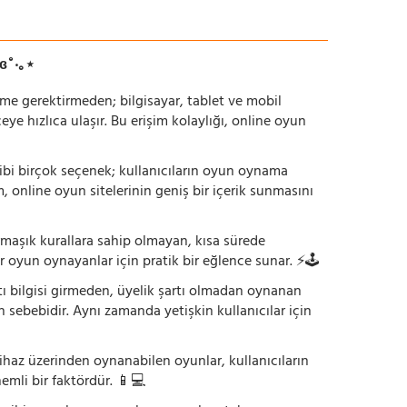
ɞ˚‧｡⋆
irme gerektirmeden; bilgisayar, tablet ve mobil
 hızlıca ulaşır. Bu erişim kolaylığı, online oyun
ı gibi birçok seçenek; kullanıcıların oyun oynama
m, online oyun sitelerinin geniş bir içerik sunmasını
armaşık kurallara sahip olmayan, kısa sürede
r oyun oynayanlar için pratik bir eğlence sunar. ⚡🕹️
tı bilgisi girmeden, üyelik şartı olmadan oynanan
 sebebidir. Aynı zamanda yetişkin kullanıcılar için
ihaz üzerinden oynanabilen oyunlar, kullanıcıların
emli bir faktördür. 📱💻