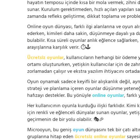
hayatın temposu içinde kısa bir mola vermek, zihni
sunar. Kurulum gerektirmeden, hızlı açılan yapıları s
zamanda refleks geliştirme, dikkat toplama ve problem
Online oyun dünyası, farklı ilgi alanlarına ve oyun alı
ederken, kimileri daha sakin, düşünmeye dayalı ya 
bulabilir. Kısa süreli oyunlar anlık eğlence sağlarke
arayışlarına karşılık verir. ⏱️🕹️
Ücretsiz oyunlar
, kullanıcıların herhangi bir ödem
ortamı oluştururken, yetişkin kullanıcılar için de za
zorlamadan çalışır ve ekstra yazılım ihtiyacını ortada
Oyun oynamak sadece keyifli bir alışkanlık değil, ay
strateji ve planlama içeren oyunlar düşünme yeteneğin
hafızayı destekler. Bu yönüyle
online oyunlar
, farklı
Her kullanıcının oyunla kurduğu ilişki farklıdır. Kimi k
için renkli ve eğlenceli dünyalar sunan oyunlar, yetişki
geçirmenin de bir yolu olabilir. 🎭🎉
Microoyun, bu geniş
oyun
dünyasını tek bir çatı altı
gruplarına hitap eden
ücretsiz online oyunlar
sayesin