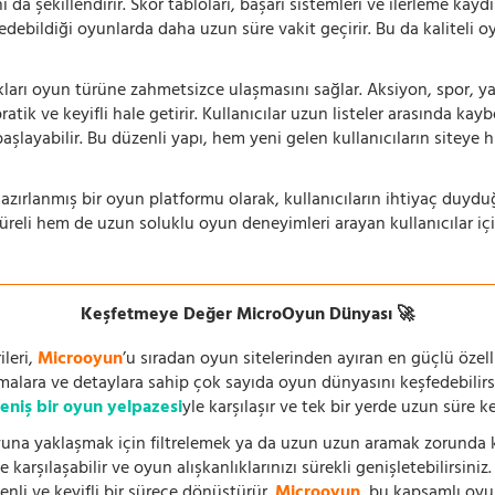
 da şekillendirir. Skor tabloları, başarı sistemleri ve ilerleme kay
 edebildiği oyunlarda daha uzun süre vakit geçirir. Bu da kaliteli o
ıkları oyun türüne zahmetsizce ulaşmasını sağlar. Aksiyon, spor, yar
ik ve keyifli hale getirir. Kullanıcılar uzun listeler arasında kay
aşlayabilir. Bu düzenli yapı, hem yeni gelen kullanıcıların siteye 
azırlanmış bir oyun platformu olarak, kullanıcıların ihtiyaç duyd
süreli hem de uzun soluklu oyun deneyimleri arayan kullanıcılar iç
Keşfetmeye Değer MicroOyun Dünyası 🚀
leri,
Microoyun
’u sıradan oyun sitelerinden ayıran en güçlü özell
temalara ve detaylara sahip çok sayıda oyun dünyasını keşfedebilirs
eniş bir oyun yelpazesi
yle karşılaşır ve tek bir yerde uzun süre k
una yaklaşmak için filtrelemek ya da uzun uzun aramak zorunda kal
 karşılaşabilir ve oyun alışkanlıklarınızı sürekli genişletebilirsini
nli ve keyifli bir sürece dönüştürür.
Microoyun
, bu kapsamlı oy