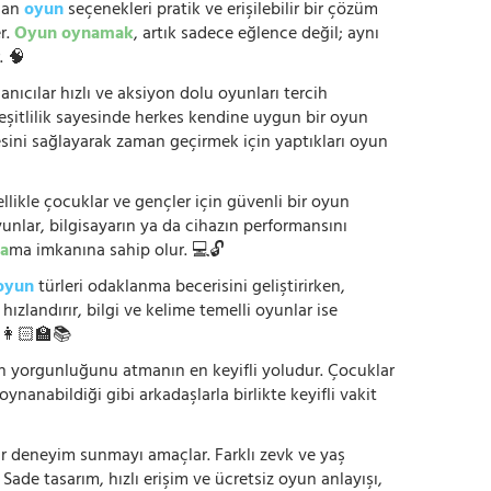
anan
oyun
seçenekleri pratik ve erişilebilir bir çözüm
r.
Oyun oynamak
, artık sadece eğlence değil; aynı
. 🧠
anıcılar hızlı ve aksiyon dolu oyunları tercih
çeşitlilik sayesinde herkes kendine uygun bir oyun
mesini sağlayarak zaman geçirmek için yaptıkları oyun
ikle çocuklar ve gençler için güvenli bir oyun
yunlar, bilgisayarın ya da cihazın performansını
a
ma imkanına sahip olur. 💻🔓
oyun
türleri odaklanma becerisini geliştirirken,
zlandırır, bilgi ve kelime temelli oyunlar ise
. 👩🏻‍🏫📚
nün yorgunluğunu atmanın en keyifli yoludur. Çocuklar
oynanabildiği gibi arkadaşlarla birlikte keyifli vakit
r bir deneyim sunmayı amaçlar. Farklı zevk ve yaş
 Sade tasarım, hızlı erişim ve ücretsiz oyun anlayışı,