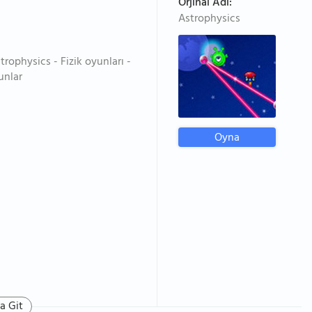
Orjinal Adı:
Astrophysics
trophysics - Fizik oyunları -
unlar
Oyna
a Git