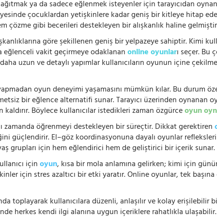
 dağıtmak ya da sadece eğlenmek isteyenler için tarayıcıdan oyn
ayesinde çocuklardan yetişkinlere kadar geniş bir kitleye hitap ede
 çözme gibi becerileri destekleyen bir alışkanlık haline gelmiştir
şkanlıklarına göre şekillenen geniş bir yelpazeye sahiptir. Kimi kull
da eğlenceli vakit geçirmeye odaklanan
online oyunlar
ı seçer. Bu 
n, daha uzun ve detaylı yapımlar kullanıcıların oyunun içine çekil
e yapmadan oyun deneyimi yaşamasını mümkün kılar. Bu durum özell
hmetsiz bir eğlence alternatifi sunar. Tarayıcı üzerinden oynanan o
n kaldırır. Böylece kullanıcılar istedikleri zaman özgürce
oyun oyn
nı zamanda öğrenmeyi destekleyen bir süreçtir. Dikkat gerektiren
i güçlendirir. El–göz koordinasyonuna dayalı oyunlar refleksleri hı
 yaş grupları için hem eğlendirici hem de geliştirici bir içerik sunar
ullanıcı için
oyun
, kısa bir mola anlamına gelirken; kimi için gü
nler için stres azaltıcı bir etki yaratır. Online oyunlar, tek başına 
nda toplayarak kullanıcılara düzenli, anlaşılır ve kolay erişilebili
de herkes kendi ilgi alanına uygun içeriklere rahatlıkla ulaşabilir.