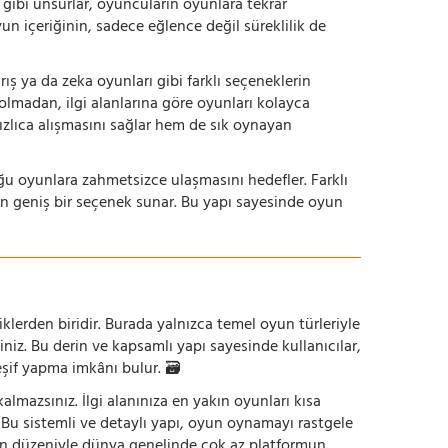
dı gibi unsurlar, oyuncuların oyunlara tekrar
yun içeriğinin, sadece eğlence değil süreklilik de
ış ya da zeka oyunları gibi farklı seçeneklerin
bolmadan, ilgi alanlarına göre oyunları kolayca
hızlıca alışmasını sağlar hem de sık oynayan
uğu oyunlara zahmetsizce ulaşmasını hedefler. Farklı
in geniş bir seçenek sunar. Bu yapı sayesinde oyun
iklerden biridir. Burada yalnızca temel oyun türleriyle
iniz. Bu derin ve kapsamlı yapı sayesinde kullanıcılar,
eşif yapma imkânı bulur. 🗃️
mazsınız. İlgi alanınıza en yakın oyunları kısa
z. Bu sistemli ve detaylı yapı, oyun oynamayı rastgele
un düzeniyle dünya genelinde çok az platformun