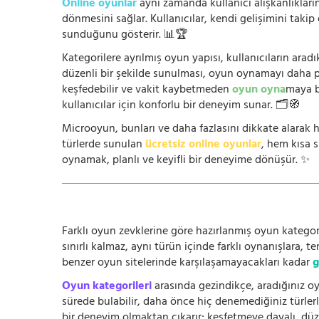
Online oyunlar
aynı zamanda kullanıcı alışkanlıklarını
dönmesini sağlar. Kullanıcılar, kendi gelişimini takip
sunduğunu gösterir. 📊🏆
Kategorilere ayrılmış oyun yapısı, kullanıcıların arad
düzenli bir şekilde sunulması, oyun oynamayı daha prat
keşfedebilir ve vakit kaybetmeden
oyun oyna
maya b
kullanıcılar için konforlu bir deneyim sunar. 🗂️🧭
Microoyun, bunları ve daha fazlasını dikkate alarak h
türlerde sunulan
ücretsiz online oyunlar
, hem kısa 
oynamak, planlı ve keyifli bir deneyime dönüşür. ✨
Farklı oyun zevklerine göre hazırlanmış oyun kategori
sınırlı kalmaz, aynı türün içinde farklı oynanışlara, 
benzer oyun sitelerinde karşılaşamayacakları kadar
g
Oyun kategorileri
arasında gezindikçe, aradığınız oy
sürede bulabilir, daha önce hiç denemediğiniz türlerle
bir deneyim olmaktan çıkarır; keşfetmeye dayalı, düze