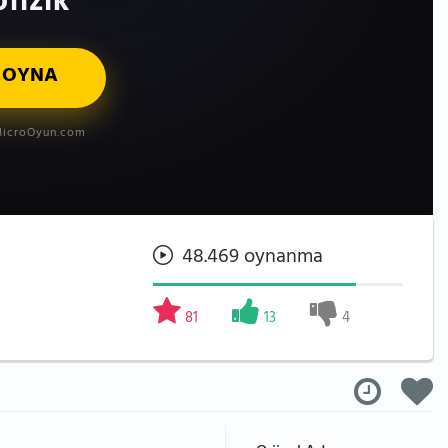
fizik
 OYNA
icroOyun.com
48.469 oynanma
81
13
4