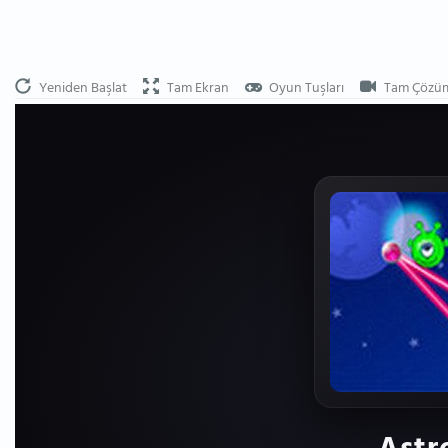
Yeniden Başlat
Tam Ekran
Oyun Tuşları
Tam Çözü