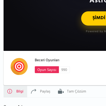
Astro
ŞİMDİ
Powered by M
Beceri Oyunları
Oyun Sayısı
990
Bilgi
Paylaş
Tam Çözüm