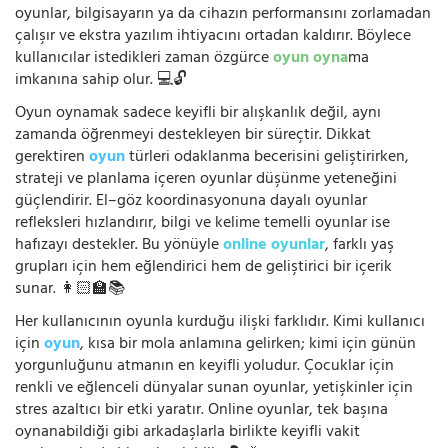
oyunlar, bilgisayarın ya da cihazın performansını zorlamadan
çalışır ve ekstra yazılım ihtiyacını ortadan kaldırır. Böylece
kullanıcılar istedikleri zaman özgürce
oyun oyna
ma
imkanına sahip olur. 💻🔓
Oyun oynamak sadece keyifli bir alışkanlık değil, aynı
zamanda öğrenmeyi destekleyen bir süreçtir. Dikkat
gerektiren
oyun
türleri odaklanma becerisini geliştirirken,
strateji ve planlama içeren oyunlar düşünme yeteneğini
güçlendirir. El–göz koordinasyonuna dayalı oyunlar
refleksleri hızlandırır, bilgi ve kelime temelli oyunlar ise
hafızayı destekler. Bu yönüyle
online oyunlar
, farklı yaş
grupları için hem eğlendirici hem de geliştirici bir içerik
sunar. 👩🏻‍🏫📚
Her kullanıcının oyunla kurduğu ilişki farklıdır. Kimi kullanıcı
için
oyun
, kısa bir mola anlamına gelirken; kimi için günün
yorgunluğunu atmanın en keyifli yoludur. Çocuklar için
renkli ve eğlenceli dünyalar sunan oyunlar, yetişkinler için
stres azaltıcı bir etki yaratır. Online oyunlar, tek başına
oynanabildiği gibi arkadaşlarla birlikte keyifli vakit