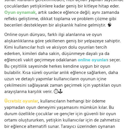
sunar. Kurulum gerektirmeden, hızlı açılan yapıları sayesinde
çocuklardan yetişkinlere kadar geniş bir kitleye hitap eder.
Oyun oynamak
, artık sadece eğlence değil; aynı zamanda
refleks geliştirme, dikkat toplama ve problem çözme gibi
becerileri destekleyen bir alışkanlık haline gelmiştir. 🧠
Online oyun dünyası, farklı ilgi alanlarına ve oyun
alışkanlıklarına göre şekillenen geniş bir yelpazeye sahiptir.
Kimi kullanıcılar hızlı ve aksiyon dolu oyunları tercih
ederken, kimileri daha sakin, düşünmeye dayalı ya da
eğlenceli vakit geçirmeye odaklanan
online oyunlar
ı seçer.
Bu çeşitlilik sayesinde herkes kendine uygun bir oyun
bulabilir. Kısa süreli oyunlar anlık eğlence sağlarken, daha
uzun ve detaylı yapımlar kullanıcıların oyunun içine
çekilmesini sağlayarak zaman geçirmek için yaptıkları oyun
arayışlarına karşılık verir. ⏱️🕹️
Ücretsiz oyunlar
, kullanıcıların herhangi bir ödeme
yapmadan oyun deneyimi yaşamasını mümkün kılar. Bu
durum özellikle çocuklar ve gençler için güvenli bir oyun
ortamı oluştururken, yetişkin kullanıcılar için de zahmetsiz
bir eğlence alternatifi sunar. Tarayıcı üzerinden oynanan