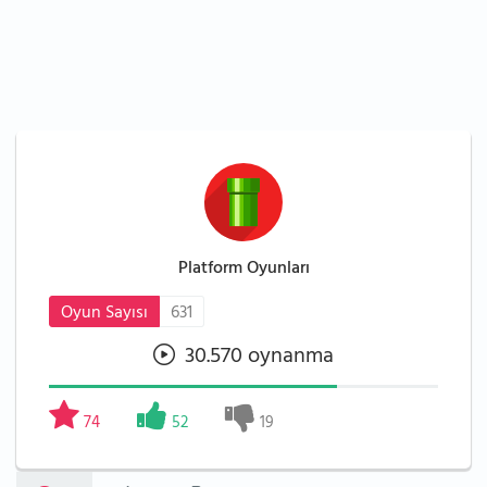
Platform Oyunları
Oyun Sayısı
631
30.570 oynanma
74
52
19