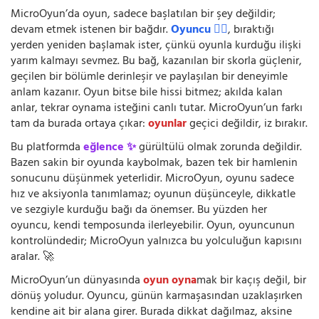
MicroOyun’da oyun, sadece başlatılan bir şey değildir;
devam etmek istenen bir bağdır.
Oyuncu 🧍‍♂️
, bıraktığı
yerden yeniden başlamak ister, çünkü oyunla kurduğu ilişki
yarım kalmayı sevmez. Bu bağ, kazanılan bir skorla güçlenir,
geçilen bir bölümle derinleşir ve paylaşılan bir deneyimle
anlam kazanır. Oyun bitse bile hissi bitmez; akılda kalan
anlar, tekrar oynama isteğini canlı tutar. MicroOyun’un farkı
tam da burada ortaya çıkar:
oyunlar
geçici değildir, iz bırakır.
Bu platformda
eğlence ✨
gürültülü olmak zorunda değildir.
Bazen sakin bir oyunda kaybolmak, bazen tek bir hamlenin
sonucunu düşünmek yeterlidir. MicroOyun, oyunu sadece
hız ve aksiyonla tanımlamaz; oyunun düşünceyle, dikkatle
ve sezgiyle kurduğu bağı da önemser. Bu yüzden her
oyuncu, kendi temposunda ilerleyebilir. Oyun, oyuncunun
kontrolündedir; MicroOyun yalnızca bu yolculuğun kapısını
aralar. 🚀
MicroOyun’un dünyasında
oyun oyna
mak bir kaçış değil, bir
dönüş yoludur. Oyuncu, günün karmaşasından uzaklaşırken
kendine ait bir alana girer. Burada dikkat dağılmaz, aksine