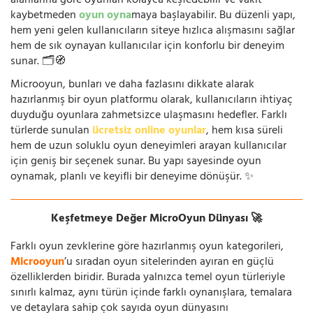
alanlarına göre oyunları kolayca keşfedebilir ve vakit
kaybetmeden
oyun oyna
maya başlayabilir. Bu düzenli yapı,
hem yeni gelen kullanıcıların siteye hızlıca alışmasını sağlar
hem de sık oynayan kullanıcılar için konforlu bir deneyim
sunar. 🗂️🧭
Microoyun, bunları ve daha fazlasını dikkate alarak
hazırlanmış bir oyun platformu olarak, kullanıcıların ihtiyaç
duyduğu oyunlara zahmetsizce ulaşmasını hedefler. Farklı
türlerde sunulan
ücretsiz online oyunlar
, hem kısa süreli
hem de uzun soluklu oyun deneyimleri arayan kullanıcılar
için geniş bir seçenek sunar. Bu yapı sayesinde oyun
oynamak, planlı ve keyifli bir deneyime dönüşür. ✨
Keşfetmeye Değer MicroOyun Dünyası 🚀
Farklı oyun zevklerine göre hazırlanmış oyun kategorileri,
Microoyun
’u sıradan oyun sitelerinden ayıran en güçlü
özelliklerden biridir. Burada yalnızca temel oyun türleriyle
sınırlı kalmaz, aynı türün içinde farklı oynanışlara, temalara
ve detaylara sahip çok sayıda oyun dünyasını