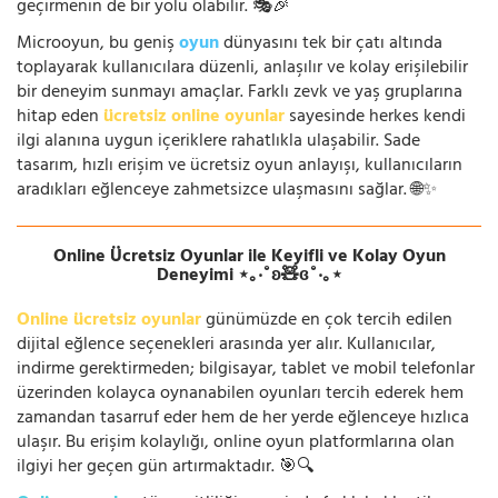
geçirmenin de bir yolu olabilir. 🎭🎉
Microoyun, bu geniş
oyun
dünyasını tek bir çatı altında
toplayarak kullanıcılara düzenli, anlaşılır ve kolay erişilebilir
bir deneyim sunmayı amaçlar. Farklı zevk ve yaş gruplarına
hitap eden
ücretsiz online oyunlar
sayesinde herkes kendi
ilgi alanına uygun içeriklere rahatlıkla ulaşabilir. Sade
tasarım, hızlı erişim ve ücretsiz oyun anlayışı, kullanıcıların
aradıkları eğlenceye zahmetsizce ulaşmasını sağlar. 🌐✨
Online Ücretsiz Oyunlar ile Keyifli ve Kolay Oyun
Deneyimi ⋆｡‧˚ʚ🧸ɞ˚‧｡⋆
Online ücretsiz oyunlar
günümüzde en çok tercih edilen
dijital eğlence seçenekleri arasında yer alır. Kullanıcılar,
indirme gerektirmeden; bilgisayar, tablet ve mobil telefonlar
üzerinden kolayca oynanabilen oyunları tercih ederek hem
zamandan tasarruf eder hem de her yerde eğlenceye hızlıca
ulaşır. Bu erişim kolaylığı, online oyun platformlarına olan
ilgiyi her geçen gün artırmaktadır. 🎯🔍