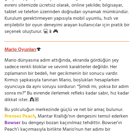
evreni sitemizde ücretsiz olarak, online şekilde; bilgisayar,
tablet ve telefon üzerinden doğrudan oynamak mümkündür.
Kurulum gerektirmeyen yapısıyla mobil uyumlu, hızlı ve
erişilebilir bir oyun deneyimi arayan kullanıcılar için pratik bir
seçenek oluşturur. 💻📱🎮
Mario Oyunları
🍄
Mario dünyasına adım attığında, ekranda gördüğün şey
sadece renkli bloklar ve sevimli karakterler değildir. Her
zıplamanın bir bedeli, her gecikmenin bir sonucu vardır.
Kırmızı şapkasıyla tanınan Mario, boşlukları hesaplarken
oyuncuya da aynı soruyu sordurur: “Şimdi mi, yoksa bir adım
sonra mı?” Bu evrende ilerlemek refleks kadar sabır, hız kadar
dikkat ister. 👸🏼
Bu yolculuğun merkezinde güçlü ve net bir amaç bulunur.
Prenses Peach
, Mantar Krallığı’nın dengesini temsil ederken
Bowser
bu dengeyi bozan kaçınılmaz tehdittir. Bowser’ın
Peach’i kaçırmasıyla birlikte Mario’nun her adımı bir