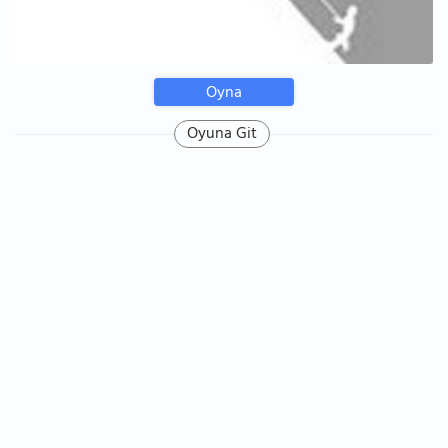
Oyna
Oyuna Git