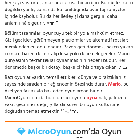
her şeyi susturur, ama sadece kısa bir an için. Bu güçler kalıcı
değildir; yanlış zamanda kullanıldığında avantaj saniyeler
içinde kaybolur. Bu da her ilerleyişi daha gergin, daha
anlamlı hâle getirir. ⭐🍄💥
Bölüm tasarımları oyuncuyu tek bir yola mahkûm etmez.
Gizli geçitler, görünmeyen platformlar ve alternatif rotalar;
merak edenleri ödüllendirir. Bazen geri dönmek, bazen yukarı
çıkmak, bazen de risk alıp kısa yolu denemek gerekir. Mario
dünyasının tekrar tekrar oynanmasının nedeni budur: Her
denemede başka bir detay, başka bir his ortaya çıkar. 🚩🧱
Bazı oyunlar vardır; temsil ettikleri dünya ve bıraktıkları iz
sayesinde sıradan bir eğlencenin ötesinde durur.
Mario
, bu
özel yeri fazlasıyla hak eden oyunlardan biridir.
MicroOyun.com’da bu ölümsüz oyunu
oyna
mak, yalnızca
vakit geçirmek değil; yıllardır süren bir oyun kültürüne
doğrudan temas etmektir. ⁺˚⋆｡°🍄₊
💎 MicroOyun
.com’da Oyun