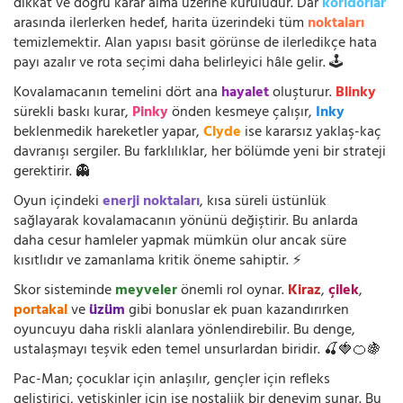
dikkat ve doğru karar alma üzerine kuruludur. Dar
koridorlar
arasında ilerlerken hedef, harita üzerindeki tüm
noktaları
temizlemektir. Alan yapısı basit görünse de ilerledikçe hata
payı azalır ve rota seçimi daha belirleyici hâle gelir. 🕹️
Kovalamacanın temelini dört ana
hayalet
oluşturur.
Blinky
sürekli baskı kurar,
Pinky
önden kesmeye çalışır,
Inky
beklenmedik hareketler yapar,
Clyde
ise kararsız yaklaş-kaç
davranışı sergiler. Bu farklılıklar, her bölümde yeni bir strateji
gerektirir. 👻
Oyun içindeki
enerji noktaları
, kısa süreli üstünlük
sağlayarak kovalamacanın yönünü değiştirir. Bu anlarda
daha cesur hamleler yapmak mümkün olur ancak süre
kısıtlıdır ve zamanlama kritik öneme sahiptir. ⚡
Skor sisteminde
meyveler
önemli rol oynar.
Kiraz
,
çilek
,
portakal
ve
üzüm
gibi bonuslar ek puan kazandırırken
oyuncuyu daha riskli alanlara yönlendirebilir. Bu denge,
ustalaşmayı teşvik eden temel unsurlardan biridir. 🍒🍓🍊🍇
Pac-Man; çocuklar için anlaşılır, gençler için refleks
geliştirici, yetişkinler için ise nostaljik bir deneyim sunar. Bu