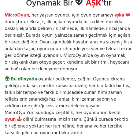
Oynamak Bir 💖
AŞK
’tır
MicroOyun
, her yaştan oyuncu için oyun oynamayı
aşka ❤️
dönüştürür. Bu aşk, ilk açılan oyunda hissedilen merakla
başlar; ekranda beliren ilk sahnede, ilk hamlede, ilk başarıda
derinleşir. Burada oyun, yalnızca zaman geçirmek için açılan
bir araç değildir. Oyun, gündelik hayatın arasına sıkışmış kısa
anlardan taşar, oyuncunun zihninde yer eder ve tekrar tekrar
geri dönme isteği uyandırır. MicroOyun’da oyun oynamak,
bir alışkanlıktan öteye geçer; kendine ait bir ritmi, heyecanı
ve bağı olan bir deneyime dönüşür.
🌍 Bu dünyada
oyunlar beklemez, çağırır. Oyuncu ekrana
geldiği anda seçenekler karşısına dizilir; her biri farklı bir his,
farklı bir tempo ve farklı bir mücadele sunar. Kimi zaman
reflekslerin sınandığı hızlı anlar, kimi zaman sabrın ve
zekânın öne çıktığı sessiz mücadeleler yaşanır.
MicroOyun’un sunduğu çeşitlilik, her oyuncunun kendi
oyun 🕹️
dilini bulmasına imkân tanır. Çünkü burada tek tip
bir eğlence yoktur; her ruh hâline, her ana ve her tercihe
karşılık gelen bir oyun mutlaka vardır.