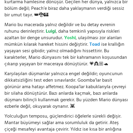
kurtarma hamlesine dönüşür. Geçilen her dünya, yalnızca bir
bölüm değil; Peach’e biraz daha yaklaşmanın verdiği sessiz
bir umut taşır. 👑🐉🏰
Mario bu macerada yalnız değildir ve bu detay evrenin
ruhunu derinleştirir.
Luigi
, daha temkinli yapısıyla riskleri
azaltan bir denge unsurudur.
Yoshi
, ulaşılması zor alanları
mümkün kılarak hareket hissini değiştirir.
Toad
ise krallığın
yaşayan sesi gibidir; yalnız olmadığını hissettirir. Bu
karakterler, Mario dünyasını tek bir kahramanın koşusundan
çıkarıp yaşayan bir maceraya dönüştürür. 💗👸🏼🐢
Karşılaşılan düşmanlar yalnızca engel değildir; oyuncunun
dikkatsizliğini test eden sınavlardır. Goomba’lar basit
görünür ama hatayı affetmez. Koopa’lar kabuklarıyla çevreyi
bir silaha dönüştürür. Bazı anlarda kaçmak, bazı anlarda
düşmanı bilinçli kullanmak gerekir. Bu yüzden Mario dünyası
ezberle değil, okuyarak oynanır. 👾
Yolculuğun temposu, güçlendirici öğelerle sürekli değişir.
Mantar büyümeyi sağlar ama sorumluluk da getirir. Ateş
çiçeği mesafeyi avantaja çevirir. Yıldız ise kısa bir anlığına