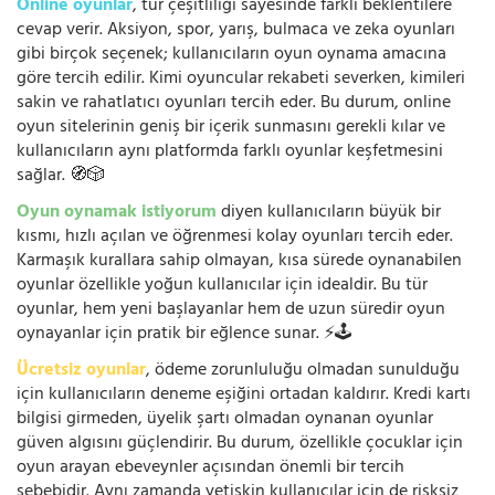
Online oyunlar
, tür çeşitliliği sayesinde farklı beklentilere
cevap verir. Aksiyon, spor, yarış, bulmaca ve zeka oyunları
gibi birçok seçenek; kullanıcıların oyun oynama amacına
göre tercih edilir. Kimi oyuncular rekabeti severken, kimileri
sakin ve rahatlatıcı oyunları tercih eder. Bu durum, online
oyun sitelerinin geniş bir içerik sunmasını gerekli kılar ve
kullanıcıların aynı platformda farklı oyunlar keşfetmesini
sağlar. 🧭🎲
Oyun oynamak istiyorum
diyen kullanıcıların büyük bir
kısmı, hızlı açılan ve öğrenmesi kolay oyunları tercih eder.
Karmaşık kurallara sahip olmayan, kısa sürede oynanabilen
oyunlar özellikle yoğun kullanıcılar için idealdir. Bu tür
oyunlar, hem yeni başlayanlar hem de uzun süredir oyun
oynayanlar için pratik bir eğlence sunar. ⚡🕹️
Ücretsiz oyunlar
, ödeme zorunluluğu olmadan sunulduğu
için kullanıcıların deneme eşiğini ortadan kaldırır. Kredi kartı
bilgisi girmeden, üyelik şartı olmadan oynanan oyunlar
güven algısını güçlendirir. Bu durum, özellikle çocuklar için
oyun arayan ebeveynler açısından önemli bir tercih
sebebidir. Aynı zamanda yetişkin kullanıcılar için de risksiz