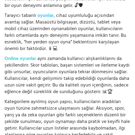
bir oyun deneyimi anlamına gelir. 🔓🛡️
Tarayıcı tabanlı
oyunlar
, cihaz uyumluluğu açısından
avantaj sağlar. Masaüstü bilgisayar, dizüstü, tablet veya
mobil cihaz üzerinden oynanabilen oyunlar, kullanıcıların
farklı ortamlarda aynı deneyimi yaşamasına imkân tanır. Bu
esneklik, “her yerden oyun oyna” beklentisini karşılayan
önemli bir faktördür. 📱💻
Online oyunlar
aynı zamanda kullanıcı alışkanlıklarını da
şekillendirir. Skor tabloları, başarı sistemleri ve ilerleme kaydı
gibi unsurlar, oyuncuların oyunlara tekrar dönmesini sağlar.
Kullanıcılar, kendi gelişimini takip edebildiği oyunlarda daha
uzun süre vakit geçirir. Bu da kaliteli oyun içeriğinin, sadece
eğlence değil süreklilik de sunduğunu gösterir. 📊🏆
Kategorilere ayrılmış oyun yapısı, kullanıcıların aradıkları
oyun türüne zahmetsizce ulaşmasını sağlar. Aksiyon, spor,
yarış ya da zeka oyunları gibi farklı seçeneklerin düzenli bir
şekilde sunulması, oyun oynamayı daha pratik ve keyifli hale
getirir. Kullanıcılar uzun listeler arasında kaybolmadan, ilgi