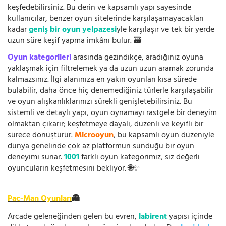
keşfedebilirsiniz. Bu derin ve kapsamlı yapı sayesinde
kullanıcılar, benzer oyun sitelerinde karşılaşamayacakları
kadar
geniş bir oyun yelpazesi
yle karşılaşır ve tek bir yerde
uzun süre keşif yapma imkânı bulur. 🗃️
Oyun kategorileri
arasında gezindikçe, aradığınız oyuna
yaklaşmak için filtrelemek ya da uzun uzun aramak zorunda
kalmazsınız. İlgi alanınıza en yakın oyunları kısa sürede
bulabilir, daha önce hiç denemediğiniz türlerle karşılaşabilir
ve oyun alışkanlıklarınızı sürekli genişletebilirsiniz. Bu
sistemli ve detaylı yapı, oyun oynamayı rastgele bir deneyim
olmaktan çıkarır; keşfetmeye dayalı, düzenli ve keyifli bir
sürece dönüştürür.
Microoyun
, bu kapsamlı oyun düzeniyle
dünya genelinde çok az platformun sunduğu bir oyun
deneyimi sunar.
1001
farklı oyun kategorimiz, siz değerli
oyuncuların keşfetmesini bekliyor. 🌐✨
Pac-Man Oyunları
👻
Arcade geleneğinden gelen bu evren,
labirent
yapısı içinde