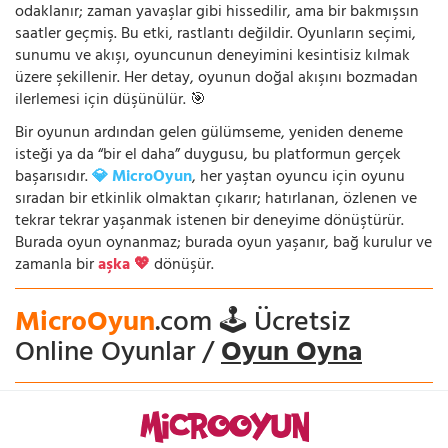
odaklanır; zaman yavaşlar gibi hissedilir, ama bir bakmışsın
saatler geçmiş. Bu etki, rastlantı değildir. Oyunların seçimi,
sunumu ve akışı, oyuncunun deneyimini kesintisiz kılmak
üzere şekillenir. Her detay, oyunun doğal akışını bozmadan
ilerlemesi için düşünülür. 🎯
Bir oyunun ardından gelen gülümseme, yeniden deneme
isteği ya da “bir el daha” duygusu, bu platformun gerçek
başarısıdır.
💎 MicroOyun
, her yaştan oyuncu için oyunu
sıradan bir etkinlik olmaktan çıkarır; hatırlanan, özlenen ve
tekrar tekrar yaşanmak istenen bir deneyime dönüştürür.
Burada oyun oynanmaz; burada oyun yaşanır, bağ kurulur ve
zamanla bir
aşka 💖
dönüşür.
MicroOyun
.com 🕹️ Ücretsiz
Online Oyunlar /
Oyun Oyna