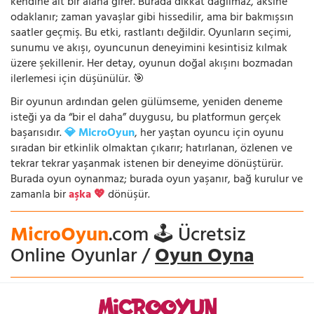
kendine ait bir alana girer. Burada dikkat dağılmaz, aksine
odaklanır; zaman yavaşlar gibi hissedilir, ama bir bakmışsın
saatler geçmiş. Bu etki, rastlantı değildir. Oyunların seçimi,
sunumu ve akışı, oyuncunun deneyimini kesintisiz kılmak
üzere şekillenir. Her detay, oyunun doğal akışını bozmadan
ilerlemesi için düşünülür. 🎯
Bir oyunun ardından gelen gülümseme, yeniden deneme
isteği ya da “bir el daha” duygusu, bu platformun gerçek
başarısıdır.
💎 MicroOyun
, her yaştan oyuncu için oyunu
sıradan bir etkinlik olmaktan çıkarır; hatırlanan, özlenen ve
tekrar tekrar yaşanmak istenen bir deneyime dönüştürür.
Burada oyun oynanmaz; burada oyun yaşanır, bağ kurulur ve
zamanla bir
aşka 💖
dönüşür.
MicroOyun
.com 🕹️ Ücretsiz
Online Oyunlar /
Oyun Oyna