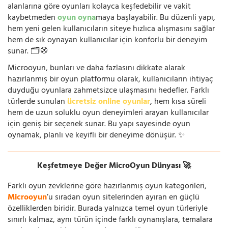
alanlarına göre oyunları kolayca keşfedebilir ve vakit
kaybetmeden
oyun oyna
maya başlayabilir. Bu düzenli yapı,
hem yeni gelen kullanıcıların siteye hızlıca alışmasını sağlar
hem de sık oynayan kullanıcılar için konforlu bir deneyim
sunar. 🗂️🧭
Microoyun, bunları ve daha fazlasını dikkate alarak
hazırlanmış bir oyun platformu olarak, kullanıcıların ihtiyaç
duyduğu oyunlara zahmetsizce ulaşmasını hedefler. Farklı
türlerde sunulan
ücretsiz online oyunlar
, hem kısa süreli
hem de uzun soluklu oyun deneyimleri arayan kullanıcılar
için geniş bir seçenek sunar. Bu yapı sayesinde oyun
oynamak, planlı ve keyifli bir deneyime dönüşür. ✨
Keşfetmeye Değer MicroOyun Dünyası 🚀
Farklı oyun zevklerine göre hazırlanmış oyun kategorileri,
Microoyun
’u sıradan oyun sitelerinden ayıran en güçlü
özelliklerden biridir. Burada yalnızca temel oyun türleriyle
sınırlı kalmaz, aynı türün içinde farklı oynanışlara, temalara