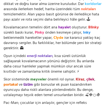
dikkat ve doğru karar alma üzerine kuruludur. Dar
koridorlar
arasında ilerlerken hedef, harita üzerindeki tüm
noktaları
temizlemektir. Alan yapısı basit görünse de ilerledikçe hata
payı azalır ve rota seçimi daha belirleyici hâle gelir. 🕹️
Kovalamacanın temelini dört ana
hayalet
oluşturur.
Blinky
sürekli baskı kurar,
Pinky
önden kesmeye çalışır,
Inky
beklenmedik hareketler yapar,
Clyde
ise kararsız yaklaş-kaç
davranışı sergiler. Bu farklılıklar, her bölümde yeni bir strateji
gerektirir. 👻
Oyun içindeki
enerji noktaları
, kısa süreli üstünlük
sağlayarak kovalamacanın yönünü değiştirir. Bu anlarda
daha cesur hamleler yapmak mümkün olur ancak süre
kısıtlıdır ve zamanlama kritik öneme sahiptir. ⚡
Skor sisteminde
meyveler
önemli rol oynar.
Kiraz
,
çilek
,
portakal
ve
üzüm
gibi bonuslar ek puan kazandırırken
oyuncuyu daha riskli alanlara yönlendirebilir. Bu denge,
ustalaşmayı teşvik eden temel unsurlardan biridir. 🍒🍓🍊🍇
Pac-Man; çocuklar için anlaşılır, gençler için refleks