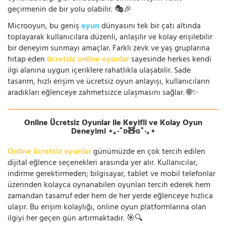
geçirmenin de bir yolu olabilir. 🎭🎉
Microoyun, bu geniş
oyun
dünyasını tek bir çatı altında
toplayarak kullanıcılara düzenli, anlaşılır ve kolay erişilebilir
bir deneyim sunmayı amaçlar. Farklı zevk ve yaş gruplarına
hitap eden
ücretsiz online oyunlar
sayesinde herkes kendi
ilgi alanına uygun içeriklere rahatlıkla ulaşabilir. Sade
tasarım, hızlı erişim ve ücretsiz oyun anlayışı, kullanıcıların
aradıkları eğlenceye zahmetsizce ulaşmasını sağlar. 🌐✨
Online Ücretsiz Oyunlar ile Keyifli ve Kolay Oyun
Deneyimi ⋆｡‧˚ʚ🧸ɞ˚‧｡⋆
Online ücretsiz oyunlar
günümüzde en çok tercih edilen
dijital eğlence seçenekleri arasında yer alır. Kullanıcılar,
indirme gerektirmeden; bilgisayar, tablet ve mobil telefonlar
üzerinden kolayca oynanabilen oyunları tercih ederek hem
zamandan tasarruf eder hem de her yerde eğlenceye hızlıca
ulaşır. Bu erişim kolaylığı, online oyun platformlarına olan
ilgiyi her geçen gün artırmaktadır. 🎯🔍