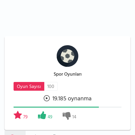
Spor Oyunları
Oyun Sayısı
100
19.185 oynanma
79
49
14