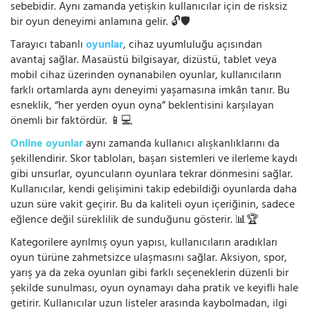
sebebidir. Aynı zamanda yetişkin kullanıcılar için de risksiz
bir oyun deneyimi anlamına gelir. 🔓🛡️
Tarayıcı tabanlı
oyunlar
, cihaz uyumluluğu açısından
avantaj sağlar. Masaüstü bilgisayar, dizüstü, tablet veya
mobil cihaz üzerinden oynanabilen oyunlar, kullanıcıların
farklı ortamlarda aynı deneyimi yaşamasına imkân tanır. Bu
esneklik, “her yerden oyun oyna” beklentisini karşılayan
önemli bir faktördür. 📱💻
Online oyunlar
aynı zamanda kullanıcı alışkanlıklarını da
şekillendirir. Skor tabloları, başarı sistemleri ve ilerleme kaydı
gibi unsurlar, oyuncuların oyunlara tekrar dönmesini sağlar.
Kullanıcılar, kendi gelişimini takip edebildiği oyunlarda daha
uzun süre vakit geçirir. Bu da kaliteli oyun içeriğinin, sadece
eğlence değil süreklilik de sunduğunu gösterir. 📊🏆
Kategorilere ayrılmış oyun yapısı, kullanıcıların aradıkları
oyun türüne zahmetsizce ulaşmasını sağlar. Aksiyon, spor,
yarış ya da zeka oyunları gibi farklı seçeneklerin düzenli bir
şekilde sunulması, oyun oynamayı daha pratik ve keyifli hale
getirir. Kullanıcılar uzun listeler arasında kaybolmadan, ilgi