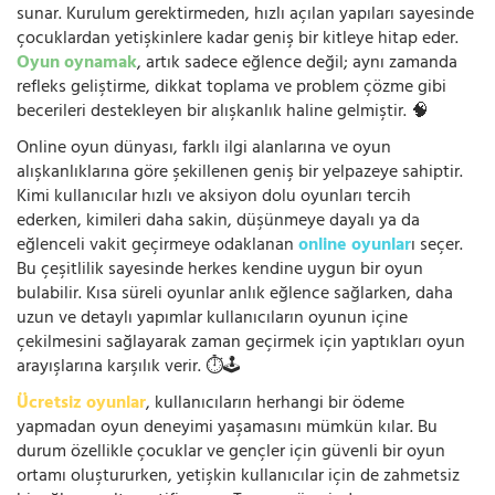
sunar. Kurulum gerektirmeden, hızlı açılan yapıları sayesinde
çocuklardan yetişkinlere kadar geniş bir kitleye hitap eder.
Oyun oynamak
, artık sadece eğlence değil; aynı zamanda
refleks geliştirme, dikkat toplama ve problem çözme gibi
becerileri destekleyen bir alışkanlık haline gelmiştir. 🧠
Online oyun dünyası, farklı ilgi alanlarına ve oyun
alışkanlıklarına göre şekillenen geniş bir yelpazeye sahiptir.
Kimi kullanıcılar hızlı ve aksiyon dolu oyunları tercih
ederken, kimileri daha sakin, düşünmeye dayalı ya da
eğlenceli vakit geçirmeye odaklanan
online oyunlar
ı seçer.
Bu çeşitlilik sayesinde herkes kendine uygun bir oyun
bulabilir. Kısa süreli oyunlar anlık eğlence sağlarken, daha
uzun ve detaylı yapımlar kullanıcıların oyunun içine
çekilmesini sağlayarak zaman geçirmek için yaptıkları oyun
arayışlarına karşılık verir. ⏱️🕹️
Ücretsiz oyunlar
, kullanıcıların herhangi bir ödeme
yapmadan oyun deneyimi yaşamasını mümkün kılar. Bu
durum özellikle çocuklar ve gençler için güvenli bir oyun
ortamı oluştururken, yetişkin kullanıcılar için de zahmetsiz