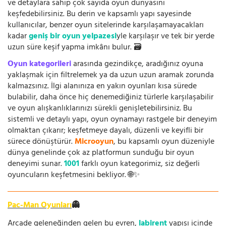
ve detaylara sahip çok sayıda oyun dünyasını
keşfedebilirsiniz. Bu derin ve kapsamlı yapı sayesinde
kullanıcılar, benzer oyun sitelerinde karşılaşamayacakları
kadar
geniş bir oyun yelpazesi
yle karşılaşır ve tek bir yerde
uzun süre keşif yapma imkânı bulur. 🗃️
Oyun kategorileri
arasında gezindikçe, aradığınız oyuna
yaklaşmak için filtrelemek ya da uzun uzun aramak zorunda
kalmazsınız. İlgi alanınıza en yakın oyunları kısa sürede
bulabilir, daha önce hiç denemediğiniz türlerle karşılaşabilir
ve oyun alışkanlıklarınızı sürekli genişletebilirsiniz. Bu
sistemli ve detaylı yapı, oyun oynamayı rastgele bir deneyim
olmaktan çıkarır; keşfetmeye dayalı, düzenli ve keyifli bir
sürece dönüştürür.
Microoyun
, bu kapsamlı oyun düzeniyle
dünya genelinde çok az platformun sunduğu bir oyun
deneyimi sunar.
1001
farklı oyun kategorimiz, siz değerli
oyuncuların keşfetmesini bekliyor. 🌐✨
Pac-Man Oyunları
👻
Arcade geleneğinden gelen bu evren,
labirent
yapısı içinde