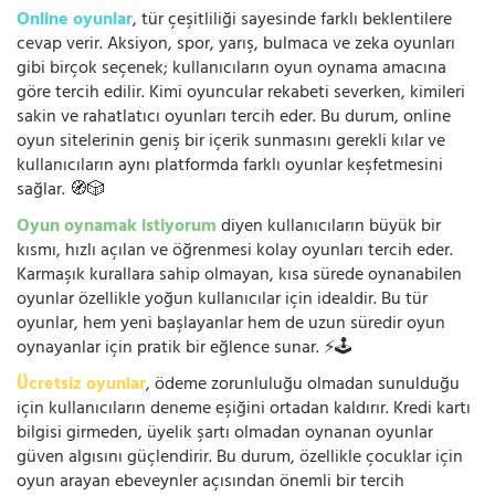
Online oyunlar
, tür çeşitliliği sayesinde farklı beklentilere
cevap verir. Aksiyon, spor, yarış, bulmaca ve zeka oyunları
gibi birçok seçenek; kullanıcıların oyun oynama amacına
göre tercih edilir. Kimi oyuncular rekabeti severken, kimileri
sakin ve rahatlatıcı oyunları tercih eder. Bu durum, online
oyun sitelerinin geniş bir içerik sunmasını gerekli kılar ve
kullanıcıların aynı platformda farklı oyunlar keşfetmesini
sağlar. 🧭🎲
Oyun oynamak istiyorum
diyen kullanıcıların büyük bir
kısmı, hızlı açılan ve öğrenmesi kolay oyunları tercih eder.
Karmaşık kurallara sahip olmayan, kısa sürede oynanabilen
oyunlar özellikle yoğun kullanıcılar için idealdir. Bu tür
oyunlar, hem yeni başlayanlar hem de uzun süredir oyun
oynayanlar için pratik bir eğlence sunar. ⚡🕹️
Ücretsiz oyunlar
, ödeme zorunluluğu olmadan sunulduğu
için kullanıcıların deneme eşiğini ortadan kaldırır. Kredi kartı
bilgisi girmeden, üyelik şartı olmadan oynanan oyunlar
güven algısını güçlendirir. Bu durum, özellikle çocuklar için
oyun arayan ebeveynler açısından önemli bir tercih