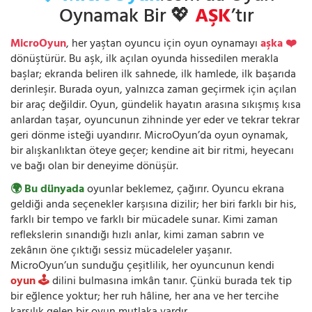
Oynamak Bir 💖
AŞK
’tır
MicroOyun
, her yaştan oyuncu için oyun oynamayı
aşka ❤️
dönüştürür. Bu aşk, ilk açılan oyunda hissedilen merakla
başlar; ekranda beliren ilk sahnede, ilk hamlede, ilk başarıda
derinleşir. Burada oyun, yalnızca zaman geçirmek için açılan
bir araç değildir. Oyun, gündelik hayatın arasına sıkışmış kısa
anlardan taşar, oyuncunun zihninde yer eder ve tekrar tekrar
geri dönme isteği uyandırır. MicroOyun’da oyun oynamak,
bir alışkanlıktan öteye geçer; kendine ait bir ritmi, heyecanı
ve bağı olan bir deneyime dönüşür.
🌍 Bu dünyada
oyunlar beklemez, çağırır. Oyuncu ekrana
geldiği anda seçenekler karşısına dizilir; her biri farklı bir his,
farklı bir tempo ve farklı bir mücadele sunar. Kimi zaman
reflekslerin sınandığı hızlı anlar, kimi zaman sabrın ve
zekânın öne çıktığı sessiz mücadeleler yaşanır.
MicroOyun’un sunduğu çeşitlilik, her oyuncunun kendi
oyun 🕹️
dilini bulmasına imkân tanır. Çünkü burada tek tip
bir eğlence yoktur; her ruh hâline, her ana ve her tercihe