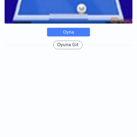
Oyna
Oyuna Git