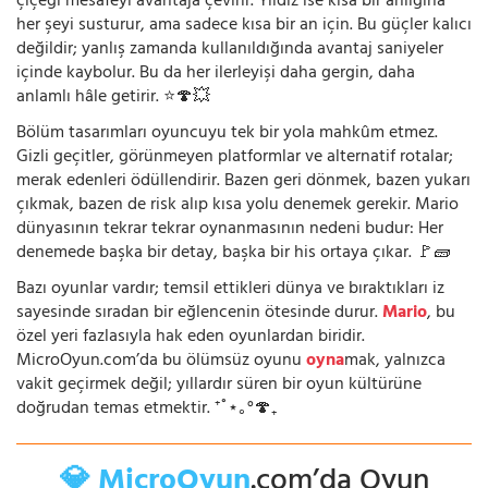
çiçeği mesafeyi avantaja çevirir. Yıldız ise kısa bir anlığına
her şeyi susturur, ama sadece kısa bir an için. Bu güçler kalıcı
değildir; yanlış zamanda kullanıldığında avantaj saniyeler
içinde kaybolur. Bu da her ilerleyişi daha gergin, daha
anlamlı hâle getirir. ⭐🍄💥
Bölüm tasarımları oyuncuyu tek bir yola mahkûm etmez.
Gizli geçitler, görünmeyen platformlar ve alternatif rotalar;
merak edenleri ödüllendirir. Bazen geri dönmek, bazen yukarı
çıkmak, bazen de risk alıp kısa yolu denemek gerekir. Mario
dünyasının tekrar tekrar oynanmasının nedeni budur: Her
denemede başka bir detay, başka bir his ortaya çıkar. 🚩🧱
Bazı oyunlar vardır; temsil ettikleri dünya ve bıraktıkları iz
sayesinde sıradan bir eğlencenin ötesinde durur.
Mario
, bu
özel yeri fazlasıyla hak eden oyunlardan biridir.
MicroOyun.com’da bu ölümsüz oyunu
oyna
mak, yalnızca
vakit geçirmek değil; yıllardır süren bir oyun kültürüne
doğrudan temas etmektir. ⁺˚⋆｡°🍄₊
💎 MicroOyun
.com’da Oyun