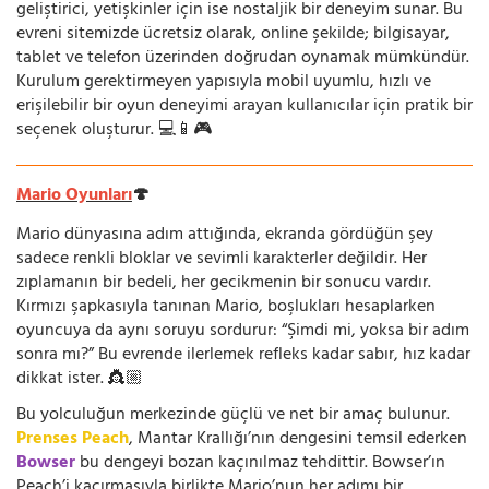
geliştirici, yetişkinler için ise nostaljik bir deneyim sunar. Bu
evreni sitemizde ücretsiz olarak, online şekilde; bilgisayar,
tablet ve telefon üzerinden doğrudan oynamak mümkündür.
Kurulum gerektirmeyen yapısıyla mobil uyumlu, hızlı ve
erişilebilir bir oyun deneyimi arayan kullanıcılar için pratik bir
seçenek oluşturur. 💻📱🎮
Mario Oyunları
🍄
Mario dünyasına adım attığında, ekranda gördüğün şey
sadece renkli bloklar ve sevimli karakterler değildir. Her
zıplamanın bir bedeli, her gecikmenin bir sonucu vardır.
Kırmızı şapkasıyla tanınan Mario, boşlukları hesaplarken
oyuncuya da aynı soruyu sordurur: “Şimdi mi, yoksa bir adım
sonra mı?” Bu evrende ilerlemek refleks kadar sabır, hız kadar
dikkat ister. 👸🏼
Bu yolculuğun merkezinde güçlü ve net bir amaç bulunur.
Prenses Peach
, Mantar Krallığı’nın dengesini temsil ederken
Bowser
bu dengeyi bozan kaçınılmaz tehdittir. Bowser’ın
Peach’i kaçırmasıyla birlikte Mario’nun her adımı bir