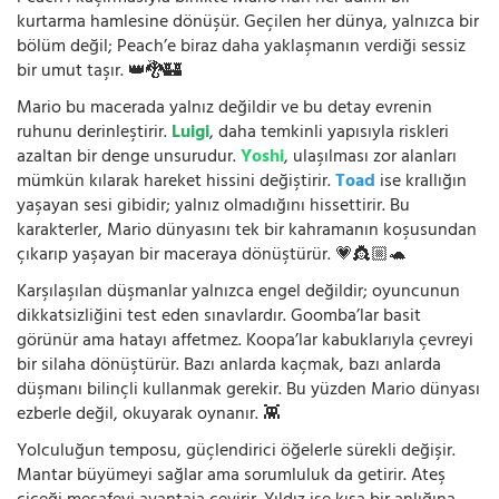
kurtarma hamlesine dönüşür. Geçilen her dünya, yalnızca bir
bölüm değil; Peach’e biraz daha yaklaşmanın verdiği sessiz
bir umut taşır. 👑🐉🏰
Mario bu macerada yalnız değildir ve bu detay evrenin
ruhunu derinleştirir.
Luigi
, daha temkinli yapısıyla riskleri
azaltan bir denge unsurudur.
Yoshi
, ulaşılması zor alanları
mümkün kılarak hareket hissini değiştirir.
Toad
ise krallığın
yaşayan sesi gibidir; yalnız olmadığını hissettirir. Bu
karakterler, Mario dünyasını tek bir kahramanın koşusundan
çıkarıp yaşayan bir maceraya dönüştürür. 💗👸🏼🐢
Karşılaşılan düşmanlar yalnızca engel değildir; oyuncunun
dikkatsizliğini test eden sınavlardır. Goomba’lar basit
görünür ama hatayı affetmez. Koopa’lar kabuklarıyla çevreyi
bir silaha dönüştürür. Bazı anlarda kaçmak, bazı anlarda
düşmanı bilinçli kullanmak gerekir. Bu yüzden Mario dünyası
ezberle değil, okuyarak oynanır. 👾
Yolculuğun temposu, güçlendirici öğelerle sürekli değişir.
Mantar büyümeyi sağlar ama sorumluluk da getirir. Ateş