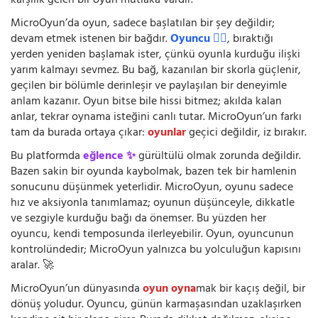
karşılık gelen bir oyun mutlaka vardır.
MicroOyun’da oyun, sadece başlatılan bir şey değildir;
devam etmek istenen bir bağdır.
Oyuncu 🧍‍♂️
, bıraktığı
yerden yeniden başlamak ister, çünkü oyunla kurduğu ilişki
yarım kalmayı sevmez. Bu bağ, kazanılan bir skorla güçlenir,
geçilen bir bölümle derinleşir ve paylaşılan bir deneyimle
anlam kazanır. Oyun bitse bile hissi bitmez; akılda kalan
anlar, tekrar oynama isteğini canlı tutar. MicroOyun’un farkı
tam da burada ortaya çıkar:
oyunlar
geçici değildir, iz bırakır.
Bu platformda
eğlence ✨
gürültülü olmak zorunda değildir.
Bazen sakin bir oyunda kaybolmak, bazen tek bir hamlenin
sonucunu düşünmek yeterlidir. MicroOyun, oyunu sadece
hız ve aksiyonla tanımlamaz; oyunun düşünceyle, dikkatle
ve sezgiyle kurduğu bağı da önemser. Bu yüzden her
oyuncu, kendi temposunda ilerleyebilir. Oyun, oyuncunun
kontrolündedir; MicroOyun yalnızca bu yolculuğun kapısını
aralar. 🚀
MicroOyun’un dünyasında
oyun oyna
mak bir kaçış değil, bir
dönüş yoludur. Oyuncu, günün karmaşasından uzaklaşırken