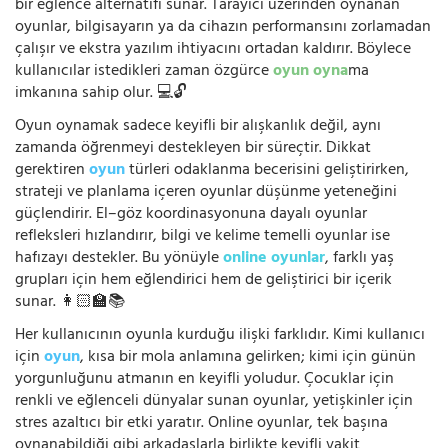
bir eğlence alternatifi sunar. Tarayıcı üzerinden oynanan
oyunlar, bilgisayarın ya da cihazın performansını zorlamadan
çalışır ve ekstra yazılım ihtiyacını ortadan kaldırır. Böylece
kullanıcılar istedikleri zaman özgürce
oyun oyna
ma
imkanına sahip olur. 💻🔓
Oyun oynamak sadece keyifli bir alışkanlık değil, aynı
zamanda öğrenmeyi destekleyen bir süreçtir. Dikkat
gerektiren
oyun
türleri odaklanma becerisini geliştirirken,
strateji ve planlama içeren oyunlar düşünme yeteneğini
güçlendirir. El–göz koordinasyonuna dayalı oyunlar
refleksleri hızlandırır, bilgi ve kelime temelli oyunlar ise
hafızayı destekler. Bu yönüyle
online oyunlar
, farklı yaş
grupları için hem eğlendirici hem de geliştirici bir içerik
sunar. 👩🏻‍🏫📚
Her kullanıcının oyunla kurduğu ilişki farklıdır. Kimi kullanıcı
için
oyun
, kısa bir mola anlamına gelirken; kimi için günün
yorgunluğunu atmanın en keyifli yoludur. Çocuklar için
renkli ve eğlenceli dünyalar sunan oyunlar, yetişkinler için
stres azaltıcı bir etki yaratır. Online oyunlar, tek başına
oynanabildiği gibi arkadaşlarla birlikte keyifli vakit