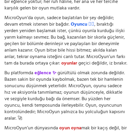
bir eğlence yoktur; her ruh hâline, her ana ve her tercihe
karşılık gelen bir oyun mutlaka vardır.
MicroOyun’da oyun, sadece başlatılan bir şey değildir;
devam etmek istenen bir bağdır.
Oyuncu 🧍‍♂️
, bıraktığı
yerden yeniden başlamak ister, çünkü oyunla kurduğu ilişki
yarım kalmayı sevmez. Bu bağ, kazanılan bir skorla güçlenir,
geçilen bir bölümle derinleşir ve paylaşılan bir deneyimle
anlam kazanır. Oyun bitse bile hissi bitmez; akılda kalan
anlar, tekrar oynama isteğini canlı tutar. MicroOyun’un farkı
tam da burada ortaya çıkar:
oyunlar
geçici değildir, iz bırakır.
Bu platformda
eğlence ✨
gürültülü olmak zorunda değildir.
Bazen sakin bir oyunda kaybolmak, bazen tek bir hamlenin
sonucunu düşünmek yeterlidir. MicroOyun, oyunu sadece
hız ve aksiyonla tanımlamaz; oyunun düşünceyle, dikkatle
ve sezgiyle kurduğu bağı da önemser. Bu yüzden her
oyuncu, kendi temposunda ilerleyebilir. Oyun, oyuncunun
kontrolündedir; MicroOyun yalnızca bu yolculuğun kapısını
aralar. 🚀
MicroOyun’un dünyasında
oyun oyna
mak bir kaçış değil, bir