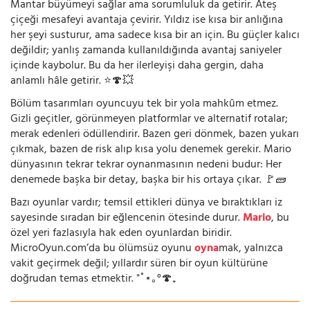
Mantar büyümeyi sağlar ama sorumluluk da getirir. Ateş
çiçeği mesafeyi avantaja çevirir. Yıldız ise kısa bir anlığına
her şeyi susturur, ama sadece kısa bir an için. Bu güçler kalıcı
değildir; yanlış zamanda kullanıldığında avantaj saniyeler
içinde kaybolur. Bu da her ilerleyişi daha gergin, daha
anlamlı hâle getirir. ⭐🍄💥
Bölüm tasarımları oyuncuyu tek bir yola mahkûm etmez.
Gizli geçitler, görünmeyen platformlar ve alternatif rotalar;
merak edenleri ödüllendirir. Bazen geri dönmek, bazen yukarı
çıkmak, bazen de risk alıp kısa yolu denemek gerekir. Mario
dünyasının tekrar tekrar oynanmasının nedeni budur: Her
denemede başka bir detay, başka bir his ortaya çıkar. 🚩🧱
Bazı oyunlar vardır; temsil ettikleri dünya ve bıraktıkları iz
sayesinde sıradan bir eğlencenin ötesinde durur.
Mario
, bu
özel yeri fazlasıyla hak eden oyunlardan biridir.
MicroOyun.com’da bu ölümsüz oyunu
oyna
mak, yalnızca
vakit geçirmek değil; yıllardır süren bir oyun kültürüne
doğrudan temas etmektir. ⁺˚⋆｡°🍄₊