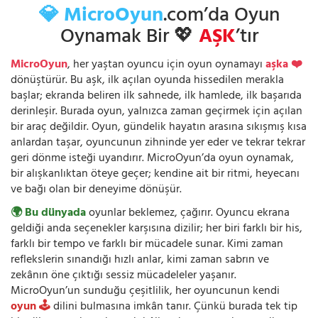
💎 MicroOyun
.com’da Oyun
Oynamak Bir 💖
AŞK
’tır
MicroOyun
, her yaştan oyuncu için oyun oynamayı
aşka ❤️
dönüştürür. Bu aşk, ilk açılan oyunda hissedilen merakla
başlar; ekranda beliren ilk sahnede, ilk hamlede, ilk başarıda
derinleşir. Burada oyun, yalnızca zaman geçirmek için açılan
bir araç değildir. Oyun, gündelik hayatın arasına sıkışmış kısa
anlardan taşar, oyuncunun zihninde yer eder ve tekrar tekrar
geri dönme isteği uyandırır. MicroOyun’da oyun oynamak,
bir alışkanlıktan öteye geçer; kendine ait bir ritmi, heyecanı
ve bağı olan bir deneyime dönüşür.
🌍 Bu dünyada
oyunlar beklemez, çağırır. Oyuncu ekrana
geldiği anda seçenekler karşısına dizilir; her biri farklı bir his,
farklı bir tempo ve farklı bir mücadele sunar. Kimi zaman
reflekslerin sınandığı hızlı anlar, kimi zaman sabrın ve
zekânın öne çıktığı sessiz mücadeleler yaşanır.
MicroOyun’un sunduğu çeşitlilik, her oyuncunun kendi
oyun 🕹️
dilini bulmasına imkân tanır. Çünkü burada tek tip