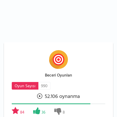
Beceri Oyunları
Oyun Sayısı
990
52.106 oynanma
84
36
8