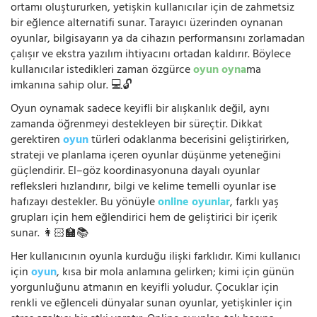
ortamı oluştururken, yetişkin kullanıcılar için de zahmetsiz
bir eğlence alternatifi sunar. Tarayıcı üzerinden oynanan
oyunlar, bilgisayarın ya da cihazın performansını zorlamadan
çalışır ve ekstra yazılım ihtiyacını ortadan kaldırır. Böylece
kullanıcılar istedikleri zaman özgürce
oyun oyna
ma
imkanına sahip olur. 💻🔓
Oyun oynamak sadece keyifli bir alışkanlık değil, aynı
zamanda öğrenmeyi destekleyen bir süreçtir. Dikkat
gerektiren
oyun
türleri odaklanma becerisini geliştirirken,
strateji ve planlama içeren oyunlar düşünme yeteneğini
güçlendirir. El–göz koordinasyonuna dayalı oyunlar
refleksleri hızlandırır, bilgi ve kelime temelli oyunlar ise
hafızayı destekler. Bu yönüyle
online oyunlar
, farklı yaş
grupları için hem eğlendirici hem de geliştirici bir içerik
sunar. 👩🏻‍🏫📚
Her kullanıcının oyunla kurduğu ilişki farklıdır. Kimi kullanıcı
için
oyun
, kısa bir mola anlamına gelirken; kimi için günün
yorgunluğunu atmanın en keyifli yoludur. Çocuklar için
renkli ve eğlenceli dünyalar sunan oyunlar, yetişkinler için