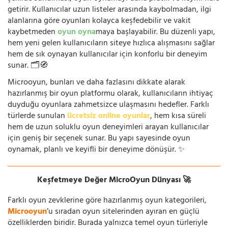
getirir. Kullanıcılar uzun listeler arasında kaybolmadan, ilgi
alanlarına göre oyunları kolayca keşfedebilir ve vakit
kaybetmeden
oyun oyna
maya başlayabilir. Bu düzenli yapı,
hem yeni gelen kullanıcıların siteye hızlıca alışmasını sağlar
hem de sık oynayan kullanıcılar için konforlu bir deneyim
sunar. 🗂️🧭
Microoyun, bunları ve daha fazlasını dikkate alarak
hazırlanmış bir oyun platformu olarak, kullanıcıların ihtiyaç
duyduğu oyunlara zahmetsizce ulaşmasını hedefler. Farklı
türlerde sunulan
ücretsiz online oyunlar
, hem kısa süreli
hem de uzun soluklu oyun deneyimleri arayan kullanıcılar
için geniş bir seçenek sunar. Bu yapı sayesinde oyun
oynamak, planlı ve keyifli bir deneyime dönüşür. ✨
Keşfetmeye Değer MicroOyun Dünyası 🚀
Farklı oyun zevklerine göre hazırlanmış oyun kategorileri,
Microoyun
’u sıradan oyun sitelerinden ayıran en güçlü
özelliklerden biridir. Burada yalnızca temel oyun türleriyle