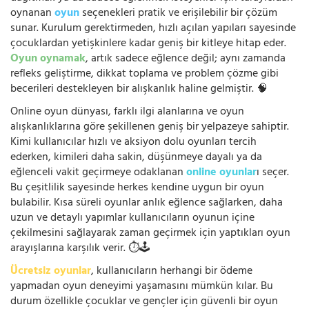
oynanan
oyun
seçenekleri pratik ve erişilebilir bir çözüm
sunar. Kurulum gerektirmeden, hızlı açılan yapıları sayesinde
çocuklardan yetişkinlere kadar geniş bir kitleye hitap eder.
Oyun oynamak
, artık sadece eğlence değil; aynı zamanda
refleks geliştirme, dikkat toplama ve problem çözme gibi
becerileri destekleyen bir alışkanlık haline gelmiştir. 🧠
Online oyun dünyası, farklı ilgi alanlarına ve oyun
alışkanlıklarına göre şekillenen geniş bir yelpazeye sahiptir.
Kimi kullanıcılar hızlı ve aksiyon dolu oyunları tercih
ederken, kimileri daha sakin, düşünmeye dayalı ya da
eğlenceli vakit geçirmeye odaklanan
online oyunlar
ı seçer.
Bu çeşitlilik sayesinde herkes kendine uygun bir oyun
bulabilir. Kısa süreli oyunlar anlık eğlence sağlarken, daha
uzun ve detaylı yapımlar kullanıcıların oyunun içine
çekilmesini sağlayarak zaman geçirmek için yaptıkları oyun
arayışlarına karşılık verir. ⏱️🕹️
Ücretsiz oyunlar
, kullanıcıların herhangi bir ödeme
yapmadan oyun deneyimi yaşamasını mümkün kılar. Bu
durum özellikle çocuklar ve gençler için güvenli bir oyun