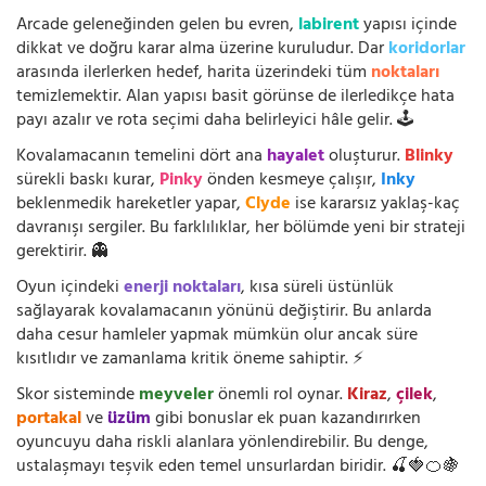
Arcade geleneğinden gelen bu evren,
labirent
yapısı içinde
dikkat ve doğru karar alma üzerine kuruludur. Dar
koridorlar
arasında ilerlerken hedef, harita üzerindeki tüm
noktaları
temizlemektir. Alan yapısı basit görünse de ilerledikçe hata
payı azalır ve rota seçimi daha belirleyici hâle gelir. 🕹️
Kovalamacanın temelini dört ana
hayalet
oluşturur.
Blinky
sürekli baskı kurar,
Pinky
önden kesmeye çalışır,
Inky
beklenmedik hareketler yapar,
Clyde
ise kararsız yaklaş-kaç
davranışı sergiler. Bu farklılıklar, her bölümde yeni bir strateji
gerektirir. 👻
Oyun içindeki
enerji noktaları
, kısa süreli üstünlük
sağlayarak kovalamacanın yönünü değiştirir. Bu anlarda
daha cesur hamleler yapmak mümkün olur ancak süre
kısıtlıdır ve zamanlama kritik öneme sahiptir. ⚡
Skor sisteminde
meyveler
önemli rol oynar.
Kiraz
,
çilek
,
portakal
ve
üzüm
gibi bonuslar ek puan kazandırırken
oyuncuyu daha riskli alanlara yönlendirebilir. Bu denge,
ustalaşmayı teşvik eden temel unsurlardan biridir. 🍒🍓🍊🍇