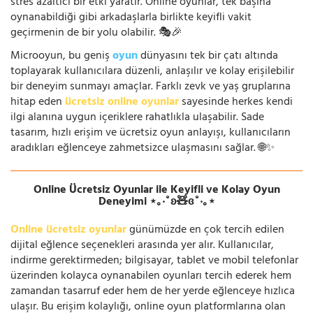
stres azaltıcı bir etki yaratır. Online oyunlar, tek başına
oynanabildiği gibi arkadaşlarla birlikte keyifli vakit
geçirmenin de bir yolu olabilir. 🎭🎉
Microoyun, bu geniş
oyun
dünyasını tek bir çatı altında
toplayarak kullanıcılara düzenli, anlaşılır ve kolay erişilebilir
bir deneyim sunmayı amaçlar. Farklı zevk ve yaş gruplarına
hitap eden
ücretsiz online oyunlar
sayesinde herkes kendi
ilgi alanına uygun içeriklere rahatlıkla ulaşabilir. Sade
tasarım, hızlı erişim ve ücretsiz oyun anlayışı, kullanıcıların
aradıkları eğlenceye zahmetsizce ulaşmasını sağlar. 🌐✨
Online Ücretsiz Oyunlar ile Keyifli ve Kolay Oyun
Deneyimi ⋆｡‧˚ʚ🧸ɞ˚‧｡⋆
Online ücretsiz oyunlar
günümüzde en çok tercih edilen
dijital eğlence seçenekleri arasında yer alır. Kullanıcılar,
indirme gerektirmeden; bilgisayar, tablet ve mobil telefonlar
üzerinden kolayca oynanabilen oyunları tercih ederek hem
zamandan tasarruf eder hem de her yerde eğlenceye hızlıca
ulaşır. Bu erişim kolaylığı, online oyun platformlarına olan