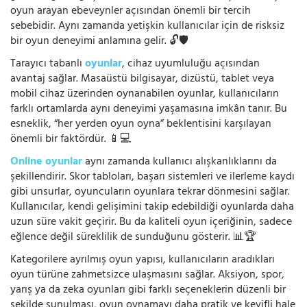
oyun arayan ebeveynler açısından önemli bir tercih
sebebidir. Aynı zamanda yetişkin kullanıcılar için de risksiz
bir oyun deneyimi anlamına gelir. 🔓🛡️
Tarayıcı tabanlı
oyunlar
, cihaz uyumluluğu açısından
avantaj sağlar. Masaüstü bilgisayar, dizüstü, tablet veya
mobil cihaz üzerinden oynanabilen oyunlar, kullanıcıların
farklı ortamlarda aynı deneyimi yaşamasına imkân tanır. Bu
esneklik, “her yerden oyun oyna” beklentisini karşılayan
önemli bir faktördür. 📱💻
Online oyunlar
aynı zamanda kullanıcı alışkanlıklarını da
şekillendirir. Skor tabloları, başarı sistemleri ve ilerleme kaydı
gibi unsurlar, oyuncuların oyunlara tekrar dönmesini sağlar.
Kullanıcılar, kendi gelişimini takip edebildiği oyunlarda daha
uzun süre vakit geçirir. Bu da kaliteli oyun içeriğinin, sadece
eğlence değil süreklilik de sunduğunu gösterir. 📊🏆
Kategorilere ayrılmış oyun yapısı, kullanıcıların aradıkları
oyun türüne zahmetsizce ulaşmasını sağlar. Aksiyon, spor,
yarış ya da zeka oyunları gibi farklı seçeneklerin düzenli bir
şekilde sunulması, oyun oynamayı daha pratik ve keyifli hale