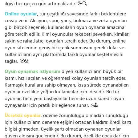
ilgiyi her geçen gün artırmaktadır. 🎯🔍
Online oyunlar
, tür çeşitliliği sayesinde farklı beklentilere
cevap verir. Aksiyon, spor, yarış, bulmaca ve zeka oyunları
gibi birçok seçenek; kullanıcıların oyun oynama amacına
göre tercih edilir. Kimi oyuncular rekabeti severken, kimileri
sakin ve rahatlatıcı oyunları tercih eder. Bu durum, online
oyun sitelerinin geniş bir içerik sunmasını gerekli kılar ve
kullanıcıların aynı platformda farklı oyunlar keşfetmesini
sağlar. 🧭🎲
Oyun oynamak istiyorum
diyen kullanıcıların büyük bir
kısmı, hızlı açılan ve öğrenmesi kolay oyunları tercih eder.
Karmaşık kurallara sahip olmayan, kısa sürede oynanabilen
oyunlar özellikle yoğun kullanıcılar için idealdir. Bu tür
oyunlar, hem yeni başlayanlar hem de uzun süredir oyun
oynayanlar için pratik bir eğlence sunar. ⚡🕹️
Ücretsiz oyunlar
, ödeme zorunluluğu olmadan sunulduğu
için kullanıcıların deneme eşiğini ortadan kaldırır. Kredi kartı
bilgisi girmeden, üyelik şartı olmadan oynanan oyunlar
güven algısını güçlendirir. Bu durum, özellikle çocuklar için