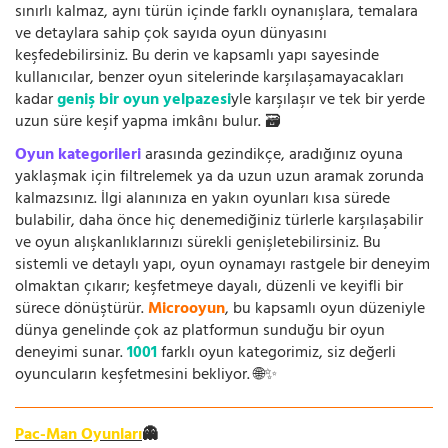
sınırlı kalmaz, aynı türün içinde farklı oynanışlara, temalara
ve detaylara sahip çok sayıda oyun dünyasını
keşfedebilirsiniz. Bu derin ve kapsamlı yapı sayesinde
kullanıcılar, benzer oyun sitelerinde karşılaşamayacakları
kadar
geniş bir oyun yelpazesi
yle karşılaşır ve tek bir yerde
uzun süre keşif yapma imkânı bulur. 🗃️
Oyun kategorileri
arasında gezindikçe, aradığınız oyuna
yaklaşmak için filtrelemek ya da uzun uzun aramak zorunda
kalmazsınız. İlgi alanınıza en yakın oyunları kısa sürede
bulabilir, daha önce hiç denemediğiniz türlerle karşılaşabilir
ve oyun alışkanlıklarınızı sürekli genişletebilirsiniz. Bu
sistemli ve detaylı yapı, oyun oynamayı rastgele bir deneyim
olmaktan çıkarır; keşfetmeye dayalı, düzenli ve keyifli bir
sürece dönüştürür.
Microoyun
, bu kapsamlı oyun düzeniyle
dünya genelinde çok az platformun sunduğu bir oyun
deneyimi sunar.
1001
farklı oyun kategorimiz, siz değerli
oyuncuların keşfetmesini bekliyor. 🌐✨
Pac-Man Oyunları
👻