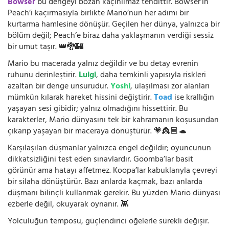
Bowser
bu dengeyi bozan kaçınılmaz tehdittir. Bowser’ın
Peach’i kaçırmasıyla birlikte Mario’nun her adımı bir
kurtarma hamlesine dönüşür. Geçilen her dünya, yalnızca bir
bölüm değil; Peach’e biraz daha yaklaşmanın verdiği sessiz
bir umut taşır. 👑🐉🏰
Mario bu macerada yalnız değildir ve bu detay evrenin
ruhunu derinleştirir.
Luigi
, daha temkinli yapısıyla riskleri
azaltan bir denge unsurudur.
Yoshi
, ulaşılması zor alanları
mümkün kılarak hareket hissini değiştirir.
Toad
ise krallığın
yaşayan sesi gibidir; yalnız olmadığını hissettirir. Bu
karakterler, Mario dünyasını tek bir kahramanın koşusundan
çıkarıp yaşayan bir maceraya dönüştürür. 💗👸🏼🐢
Karşılaşılan düşmanlar yalnızca engel değildir; oyuncunun
dikkatsizliğini test eden sınavlardır. Goomba’lar basit
görünür ama hatayı affetmez. Koopa’lar kabuklarıyla çevreyi
bir silaha dönüştürür. Bazı anlarda kaçmak, bazı anlarda
düşmanı bilinçli kullanmak gerekir. Bu yüzden Mario dünyası
ezberle değil, okuyarak oynanır. 👾
Yolculuğun temposu, güçlendirici öğelerle sürekli değişir.