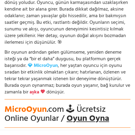
dönüş yoludur. Oyuncu, günün karmaşasından uzaklaşırken
kendine ait bir alana girer. Burada dikkat dağılmaz, aksine
odaklanır; zaman yavaşlar gibi hissedilir, ama bir bakmışsın
saatler geçmiş. Bu etki, rastlantı değildir. Oyunların seçimi,
sunumu ve akışı, oyuncunun deneyimini kesintisiz kılmak
üzere şekillenir. Her detay, oyunun doğal akışını bozmadan
ilerlemesi için düşünülür. 🎯
Bir oyunun ardından gelen gülümseme, yeniden deneme
isteği ya da “bir el daha” duygusu, bu platformun gerçek
başarısıdır.
💎 MicroOyun
, her yaştan oyuncu için oyunu
sıradan bir etkinlik olmaktan çıkarır; hatırlanan, özlenen ve
tekrar tekrar yaşanmak istenen bir deneyime dönüştürür.
Burada oyun oynanmaz; burada oyun yaşanır, bağ kurulur ve
zamanla bir
aşka 💖
dönüşür.
MicroOyun
.com 🕹️ Ücretsiz
Online Oyunlar /
Oyun Oyna