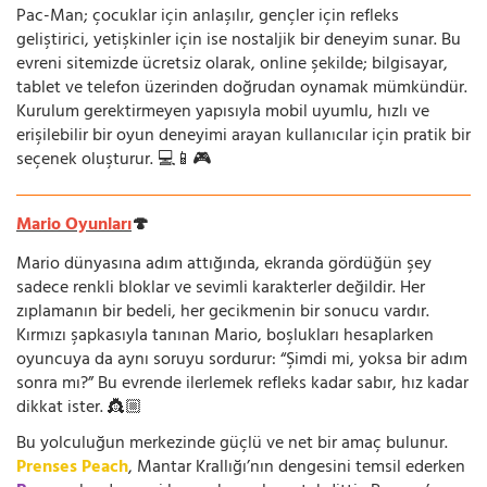
Pac-Man; çocuklar için anlaşılır, gençler için refleks
geliştirici, yetişkinler için ise nostaljik bir deneyim sunar. Bu
evreni sitemizde ücretsiz olarak, online şekilde; bilgisayar,
tablet ve telefon üzerinden doğrudan oynamak mümkündür.
Kurulum gerektirmeyen yapısıyla mobil uyumlu, hızlı ve
erişilebilir bir oyun deneyimi arayan kullanıcılar için pratik bir
seçenek oluşturur. 💻📱🎮
Mario Oyunları
🍄
Mario dünyasına adım attığında, ekranda gördüğün şey
sadece renkli bloklar ve sevimli karakterler değildir. Her
zıplamanın bir bedeli, her gecikmenin bir sonucu vardır.
Kırmızı şapkasıyla tanınan Mario, boşlukları hesaplarken
oyuncuya da aynı soruyu sordurur: “Şimdi mi, yoksa bir adım
sonra mı?” Bu evrende ilerlemek refleks kadar sabır, hız kadar
dikkat ister. 👸🏼
Bu yolculuğun merkezinde güçlü ve net bir amaç bulunur.
Prenses Peach
, Mantar Krallığı’nın dengesini temsil ederken