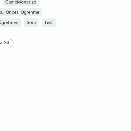
GameMonetize
ul Öncesi Öğrenme
Öğretmen
Soru
Test
a Git