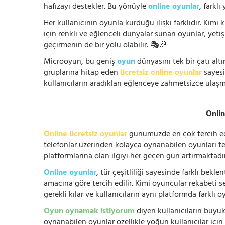
hafızayı destekler. Bu yönüyle
online oyunlar
, farklı
Her kullanıcının oyunla kurduğu ilişki farklıdır. Kimi k
için renkli ve eğlenceli dünyalar sunan oyunlar, yetişki
geçirmenin de bir yolu olabilir. 🎭🎉
Microoyun, bu geniş
oyun
dünyasını tek bir çatı altı
gruplarına hitap eden
ücretsiz online oyunlar
sayesin
kullanıcıların aradıkları eğlenceye zahmetsizce ulaşm
Onlin
Online ücretsiz oyunlar
günümüzde en çok tercih edile
telefonlar üzerinden kolayca oynanabilen oyunları te
platformlarına olan ilgiyi her geçen gün artırmaktadı
Online oyunlar
, tür çeşitliliği sayesinde farklı bek
amacına göre tercih edilir. Kimi oyuncular rekabeti se
gerekli kılar ve kullanıcıların aynı platformda farklı 
Oyun oynamak istiyorum
diyen kullanıcıların büyük
oynanabilen oyunlar özellikle yoğun kullanıcılar için