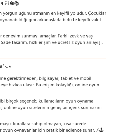
. 👩🏻‍🏫📚
nün yorgunluğunu atmanın en keyifli yoludur. Çocuklar
oynanabildiği gibi arkadaşlarla birlikte keyifli vakit
r bir deneyim sunmayı amaçlar. Farklı zevk ve yaş
 Sade tasarım, hızlı erişim ve ücretsiz oyun anlayışı,
ɞ˚‧｡⋆
irme gerektirmeden; bilgisayar, tablet ve mobil
 hızlıca ulaşır. Bu erişim kolaylığı, online oyun
ı gibi birçok seçenek; kullanıcıların oyun oynama
m, online oyun sitelerinin geniş bir içerik sunmasını
armaşık kurallara sahip olmayan, kısa sürede
r oyun oynayanlar için pratik bir eğlence sunar. ⚡🕹️