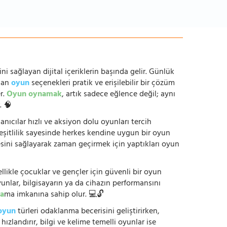
ni sağlayan dijital içeriklerin başında gelir. Günlük
anan
oyun
seçenekleri pratik ve erişilebilir bir çözüm
r.
Oyun oynamak
, artık sadece eğlence değil; aynı
. 🧠
anıcılar hızlı ve aksiyon dolu oyunları tercih
çeşitlilik sayesinde herkes kendine uygun bir oyun
mesini sağlayarak zaman geçirmek için yaptıkları oyun
ikle çocuklar ve gençler için güvenli bir oyun
yunlar, bilgisayarın ya da cihazın performansını
a
ma imkanına sahip olur. 💻🔓
oyun
türleri odaklanma becerisini geliştirirken,
zlandırır, bilgi ve kelime temelli oyunlar ise