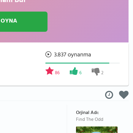
lanı Bul
 OYNA
3.837 oynanma
86
6
2
Orjinal Adı:
Find The Odd