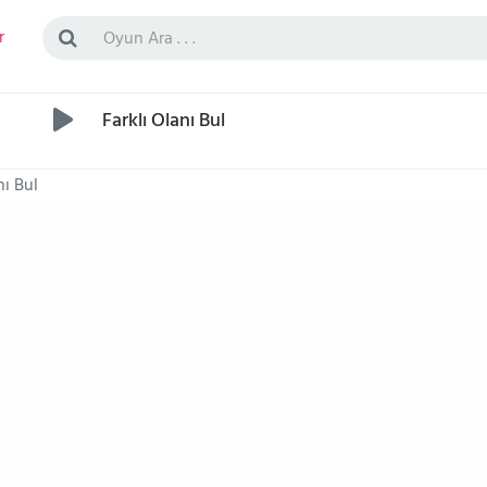
r
Farklı Olanı Bul
nı Bul