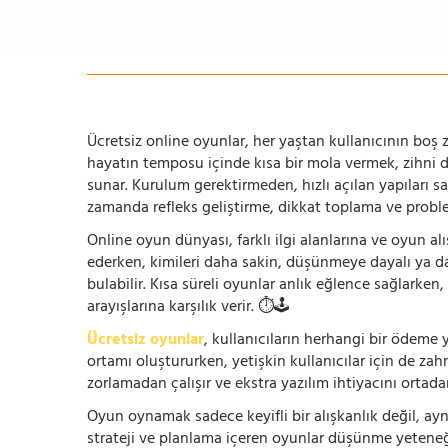
Ücretsiz online oyunlar, her yaştan kullanıcının boş za
hayatın temposu içinde kısa bir mola vermek, zihni
sunar. Kurulum gerektirmeden, hızlı açılan yapıları s
zamanda refleks geliştirme, dikkat toplama ve problem
Online oyun dünyası, farklı ilgi alanlarına ve oyun alı
ederken, kimileri daha sakin, düşünmeye dayalı ya 
bulabilir. Kısa süreli oyunlar anlık eğlence sağlarke
arayışlarına karşılık verir. ⏱️🕹️
Ücretsiz oyunlar
, kullanıcıların herhangi bir ödem
ortamı oluştururken, yetişkin kullanıcılar için de za
zorlamadan çalışır ve ekstra yazılım ihtiyacını ortada
Oyun oynamak sadece keyifli bir alışkanlık değil, ay
strateji ve planlama içeren oyunlar düşünme yeteneğin