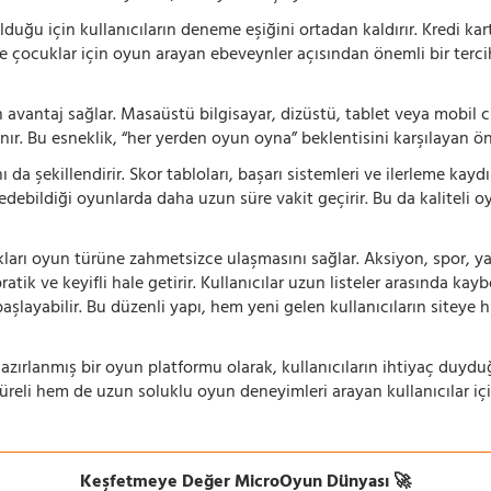
ğu için kullanıcıların deneme eşiğini ortadan kaldırır. Kredi kar
le çocuklar için oyun arayan ebeveynler açısından önemli bir tercih
 avantaj sağlar. Masaüstü bilgisayar, dizüstü, tablet veya mobil c
ır. Bu esneklik, “her yerden oyun oyna” beklentisini karşılayan ön
 da şekillendirir. Skor tabloları, başarı sistemleri ve ilerleme kay
 edebildiği oyunlarda daha uzun süre vakit geçirir. Bu da kaliteli o
ıkları oyun türüne zahmetsizce ulaşmasını sağlar. Aksiyon, spor, yar
ik ve keyifli hale getirir. Kullanıcılar uzun listeler arasında kay
aşlayabilir. Bu düzenli yapı, hem yeni gelen kullanıcıların siteye 
azırlanmış bir oyun platformu olarak, kullanıcıların ihtiyaç duyd
süreli hem de uzun soluklu oyun deneyimleri arayan kullanıcılar iç
Keşfetmeye Değer MicroOyun Dünyası 🚀