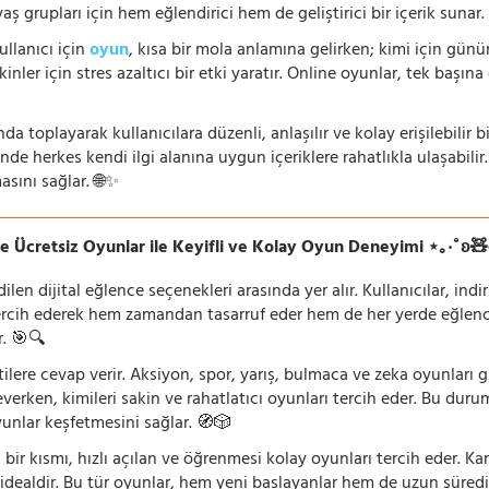
 yaş grupları için hem eğlendirici hem de geliştirici bir içerik sunar
ullanıcı için
oyun
, kısa bir mola anlamına gelirken; kimi için gü
nler için stres azaltıcı bir etki yaratır. Online oyunlar, tek başına 
nda toplayarak kullanıcılara düzenli, anlaşılır ve kolay erişilebili
de herkes kendi ilgi alanına uygun içeriklere rahatlıkla ulaşabilir.
asını sağlar. 🌐✨
e Ücretsiz Oyunlar ile Keyifli ve Kolay Oyun Deneyimi ⋆｡‧˚ʚ
n dijital eğlence seçenekleri arasında yer alır. Kullanıcılar, ind
rcih ederek hem zamandan tasarruf eder hem de her yerde eğlenceye
r. 🎯🔍
lentilere cevap verir. Aksiyon, spor, yarış, bulmaca ve zeka oyunlar
verken, kimileri sakin ve rahatlatıcı oyunları tercih eder. Bu duru
oyunlar keşfetmesini sağlar. 🧭🎲
 bir kısmı, hızlı açılan ve öğrenmesi kolay oyunları tercih eder. K
 idealdir. Bu tür oyunlar, hem yeni başlayanlar hem de uzun süredi