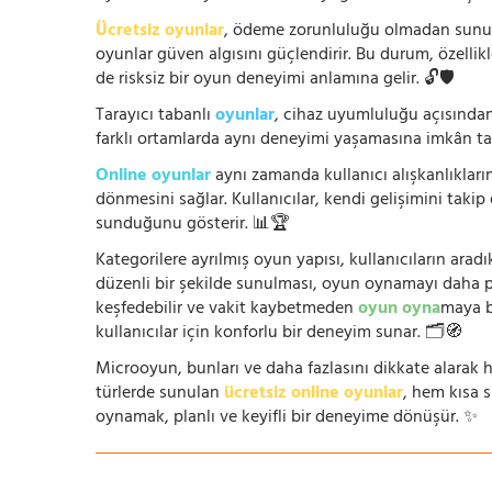
Ücretsiz oyunlar
, ödeme zorunluluğu olmadan sunuldu
oyunlar güven algısını güçlendirir. Bu durum, özellik
de risksiz bir oyun deneyimi anlamına gelir. 🔓🛡️
Tarayıcı tabanlı
oyunlar
, cihaz uyumluluğu açısından
farklı ortamlarda aynı deneyimi yaşamasına imkân tan
Online oyunlar
aynı zamanda kullanıcı alışkanlıklarını
dönmesini sağlar. Kullanıcılar, kendi gelişimini takip
sunduğunu gösterir. 📊🏆
Kategorilere ayrılmış oyun yapısı, kullanıcıların arad
düzenli bir şekilde sunulması, oyun oynamayı daha prat
keşfedebilir ve vakit kaybetmeden
oyun oyna
maya b
kullanıcılar için konforlu bir deneyim sunar. 🗂️🧭
Microoyun, bunları ve daha fazlasını dikkate alarak h
türlerde sunulan
ücretsiz online oyunlar
, hem kısa 
oynamak, planlı ve keyifli bir deneyime dönüşür. ✨