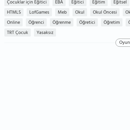
Çocuklar için Eğitici
EBA
Eğitici
Eğitim
Eğitsel
HTML5
LofGames
Meb
Okul
Okul Öncesi
Ok
Online
Öğrenci
Öğrenme
Öğretici
Öğretim
TRT Çocuk
Yasaksız
Oyun