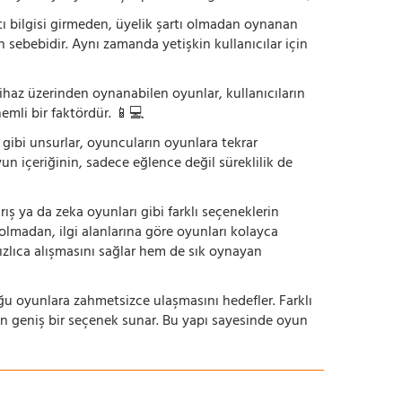
tı bilgisi girmeden, üyelik şartı olmadan oynanan
 sebebidir. Aynı zamanda yetişkin kullanıcılar için
ihaz üzerinden oynanabilen oyunlar, kullanıcıların
emli bir faktördür. 📱💻
dı gibi unsurlar, oyuncuların oyunlara tekrar
yun içeriğinin, sadece eğlence değil süreklilik de
ış ya da zeka oyunları gibi farklı seçeneklerin
bolmadan, ilgi alanlarına göre oyunları kolayca
hızlıca alışmasını sağlar hem de sık oynayan
uğu oyunlara zahmetsizce ulaşmasını hedefler. Farklı
in geniş bir seçenek sunar. Bu yapı sayesinde oyun