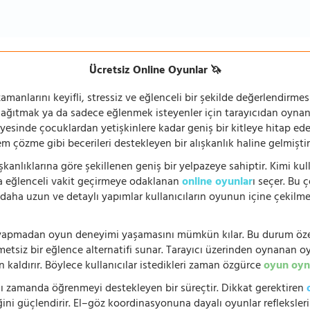
Ücretsiz Online Oyunlar 🦄
manlarını keyifli, stressiz ve eğlenceli bir şekilde değerlendirmesi
 dağıtmak ya da sadece eğlenmek isteyenler için tarayıcıdan oyn
ayesinde çocuklardan yetişkinlere kadar geniş bir kitleye hitap ede
 çözme gibi becerileri destekleyen bir alışkanlık haline gelmiştir
şkanlıklarına göre şekillenen geniş bir yelpazeye sahiptir. Kimi kull
da eğlenceli vakit geçirmeye odaklanan
online oyunlar
ı seçer. Bu 
n, daha uzun ve detaylı yapımlar kullanıcıların oyunun içine çekil
e yapmadan oyun deneyimi yaşamasını mümkün kılar. Bu durum özell
hmetsiz bir eğlence alternatifi sunar. Tarayıcı üzerinden oynanan o
n kaldırır. Böylece kullanıcılar istedikleri zaman özgürce
oyun oyn
nı zamanda öğrenmeyi destekleyen bir süreçtir. Dikkat gerektiren
i güçlendirir. El–göz koordinasyonuna dayalı oyunlar refleksleri hı