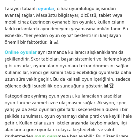
Tarayıcı tabanlı
oyunlar
, cihaz uyumluluğu açısından
avantaj sağlar. Masaüstü bilgisayar, dizüstü, tablet veya
mobil cihaz üzerinden oynanabilen oyunlar, kullanıcıların
farklı ortamlarda aynı deneyimi yaşamasına imkân tanır. Bu
esneklik, “her yerden oyun oyna” beklentisini karşılayan
önemli bir faktördür. 📱💻
Online oyunlar
aynı zamanda kullanıcı alışkanlıklarını da
şekillendirir. Skor tabloları, başarı sistemleri ve ilerleme kaydı
gibi unsurlar, oyuncuların oyunlara tekrar dönmesini sağlar.
Kullanıcılar, kendi gelişimini takip edebildiği oyunlarda daha
uzun süre vakit geçirir. Bu da kaliteli oyun içeriğinin, sadece
eğlence değil süreklilik de sunduğunu gösterir. 📊🏆
Kategorilere ayrılmış oyun yapısı, kullanıcıların aradıkları
oyun türüne zahmetsizce ulaşmasını sağlar. Aksiyon, spor,
yarış ya da zeka oyunları gibi farklı seçeneklerin düzenli bir
şekilde sunulması, oyun oynamayı daha pratik ve keyifli hale
getirir. Kullanıcılar uzun listeler arasında kaybolmadan, ilgi
alanlarına göre oyunları kolayca keşfedebilir ve vakit