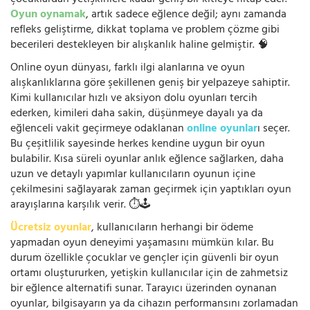
çocuklardan yetişkinlere kadar geniş bir kitleye hitap eder.
Oyun oynamak
, artık sadece eğlence değil; aynı zamanda
refleks geliştirme, dikkat toplama ve problem çözme gibi
becerileri destekleyen bir alışkanlık haline gelmiştir. 🧠
Online oyun dünyası, farklı ilgi alanlarına ve oyun
alışkanlıklarına göre şekillenen geniş bir yelpazeye sahiptir.
Kimi kullanıcılar hızlı ve aksiyon dolu oyunları tercih
ederken, kimileri daha sakin, düşünmeye dayalı ya da
eğlenceli vakit geçirmeye odaklanan
online oyunlar
ı seçer.
Bu çeşitlilik sayesinde herkes kendine uygun bir oyun
bulabilir. Kısa süreli oyunlar anlık eğlence sağlarken, daha
uzun ve detaylı yapımlar kullanıcıların oyunun içine
çekilmesini sağlayarak zaman geçirmek için yaptıkları oyun
arayışlarına karşılık verir. ⏱️🕹️
Ücretsiz oyunlar
, kullanıcıların herhangi bir ödeme
yapmadan oyun deneyimi yaşamasını mümkün kılar. Bu
durum özellikle çocuklar ve gençler için güvenli bir oyun
ortamı oluştururken, yetişkin kullanıcılar için de zahmetsiz
bir eğlence alternatifi sunar. Tarayıcı üzerinden oynanan
oyunlar, bilgisayarın ya da cihazın performansını zorlamadan