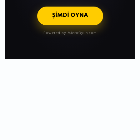
ŞİMDİ OYNA
Powered by MicroOyun.com