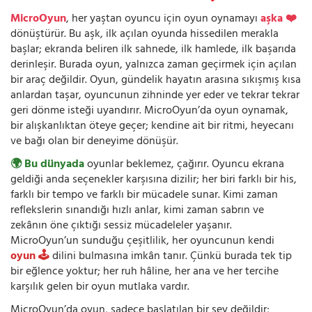
MicroOyun
, her yaştan oyuncu için oyun oynamayı
aşka ❤️
dönüştürür. Bu aşk, ilk açılan oyunda hissedilen merakla
başlar; ekranda beliren ilk sahnede, ilk hamlede, ilk başarıda
derinleşir. Burada oyun, yalnızca zaman geçirmek için açılan
bir araç değildir. Oyun, gündelik hayatın arasına sıkışmış kısa
anlardan taşar, oyuncunun zihninde yer eder ve tekrar tekrar
geri dönme isteği uyandırır. MicroOyun’da oyun oynamak,
bir alışkanlıktan öteye geçer; kendine ait bir ritmi, heyecanı
ve bağı olan bir deneyime dönüşür.
🌍 Bu dünyada
oyunlar beklemez, çağırır. Oyuncu ekrana
geldiği anda seçenekler karşısına dizilir; her biri farklı bir his,
farklı bir tempo ve farklı bir mücadele sunar. Kimi zaman
reflekslerin sınandığı hızlı anlar, kimi zaman sabrın ve
zekânın öne çıktığı sessiz mücadeleler yaşanır.
MicroOyun’un sunduğu çeşitlilik, her oyuncunun kendi
oyun 🕹️
dilini bulmasına imkân tanır. Çünkü burada tek tip
bir eğlence yoktur; her ruh hâline, her ana ve her tercihe
karşılık gelen bir oyun mutlaka vardır.
MicroOyun’da oyun, sadece başlatılan bir şey değildir;