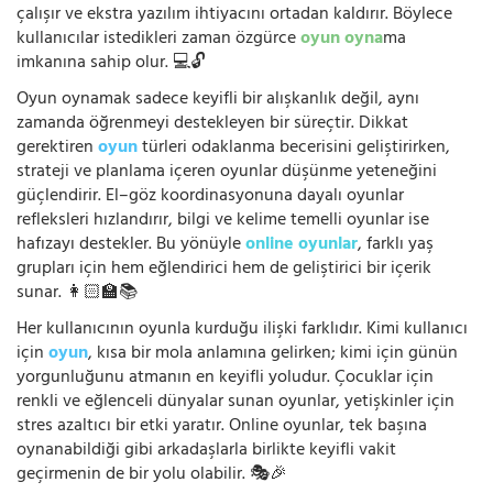
çalışır ve ekstra yazılım ihtiyacını ortadan kaldırır. Böylece
kullanıcılar istedikleri zaman özgürce
oyun oyna
ma
imkanına sahip olur. 💻🔓
Oyun oynamak sadece keyifli bir alışkanlık değil, aynı
zamanda öğrenmeyi destekleyen bir süreçtir. Dikkat
gerektiren
oyun
türleri odaklanma becerisini geliştirirken,
strateji ve planlama içeren oyunlar düşünme yeteneğini
güçlendirir. El–göz koordinasyonuna dayalı oyunlar
refleksleri hızlandırır, bilgi ve kelime temelli oyunlar ise
hafızayı destekler. Bu yönüyle
online oyunlar
, farklı yaş
grupları için hem eğlendirici hem de geliştirici bir içerik
sunar. 👩🏻‍🏫📚
Her kullanıcının oyunla kurduğu ilişki farklıdır. Kimi kullanıcı
için
oyun
, kısa bir mola anlamına gelirken; kimi için günün
yorgunluğunu atmanın en keyifli yoludur. Çocuklar için
renkli ve eğlenceli dünyalar sunan oyunlar, yetişkinler için
stres azaltıcı bir etki yaratır. Online oyunlar, tek başına
oynanabildiği gibi arkadaşlarla birlikte keyifli vakit
geçirmenin de bir yolu olabilir. 🎭🎉