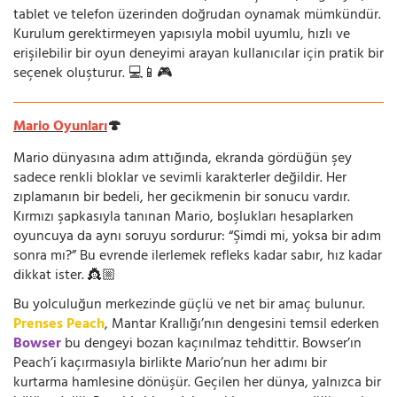
tablet ve telefon üzerinden doğrudan oynamak mümkündür.
Kurulum gerektirmeyen yapısıyla mobil uyumlu, hızlı ve
erişilebilir bir oyun deneyimi arayan kullanıcılar için pratik bir
seçenek oluşturur. 💻📱🎮
Mario Oyunları
🍄
Mario dünyasına adım attığında, ekranda gördüğün şey
sadece renkli bloklar ve sevimli karakterler değildir. Her
zıplamanın bir bedeli, her gecikmenin bir sonucu vardır.
Kırmızı şapkasıyla tanınan Mario, boşlukları hesaplarken
oyuncuya da aynı soruyu sordurur: “Şimdi mi, yoksa bir adım
sonra mı?” Bu evrende ilerlemek refleks kadar sabır, hız kadar
dikkat ister. 👸🏼
Bu yolculuğun merkezinde güçlü ve net bir amaç bulunur.
Prenses Peach
, Mantar Krallığı’nın dengesini temsil ederken
Bowser
bu dengeyi bozan kaçınılmaz tehdittir. Bowser’ın
Peach’i kaçırmasıyla birlikte Mario’nun her adımı bir
kurtarma hamlesine dönüşür. Geçilen her dünya, yalnızca bir