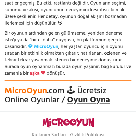
saatler geçmiş. Bu etki, rastlantı değildir. Oyunların seçimi,
sunumu ve akışı, oyuncunun deneyimini kesintisiz kılmak
üzere şekillenir. Her detay, oyunun doğal akışını bozmadan
ilerlemesi için düşünülür. 🎯
Bir oyunun ardından gelen gülümseme, yeniden deneme
isteği ya da “bir el daha” duygusu, bu platformun gerçek
başarısıdır.
💎 MicroOyun
, her yaştan oyuncu için oyunu
sıradan bir etkinlik olmaktan çıkarır; hatırlanan, özlenen ve
tekrar tekrar yaşanmak istenen bir deneyime dönüştürür.
Burada oyun oynanmaz; burada oyun yaşanır, bağ kurulur ve
zamanla bir
aşka 💖
dönüşür.
MicroOyun
.com 🕹️ Ücretsiz
Online Oyunlar /
Oyun Oyna
Kullanım Şartları
Gizlilik Politikası