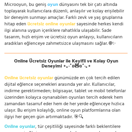
Microoyun, bu geniş
oyun
dünyasını tek bir çatı altında
toplayarak kullanıcılara düzenli, anlaşılır ve kolay erişilebilir
bir deneyim sunmayı amaçlar. Farklı zevk ve yaş gruplarına
hitap eden
ücretsiz online oyunlar
sayesinde herkes kendi
ilgi alanına uygun içeriklere rahatlıkla ulaşabilir. Sade
tasarım, hızlı erişim ve ücretsiz oyun anlayışı, kullanıcıların
aradıkları eğlenceye zahmetsizce ulaşmasını sağlar. 🌐✨
Online Ücretsiz Oyunlar ile Keyifli ve Kolay Oyun
Deneyimi ⋆｡‧˚ʚ🧸ɞ˚‧｡⋆
Online ücretsiz oyunlar
günümüzde en çok tercih edilen
dijital eğlence seçenekleri arasında yer alır. Kullanıcılar,
indirme gerektirmeden; bilgisayar, tablet ve mobil telefonlar
üzerinden kolayca oynanabilen oyunları tercih ederek hem
zamandan tasarruf eder hem de her yerde eğlenceye hızlıca
ulaşır. Bu erişim kolaylığı, online oyun platformlarına olan
ilgiyi her geçen gün artırmaktadır. 🎯🔍
Online oyunlar
, tür çeşitliliği sayesinde farklı beklentilere