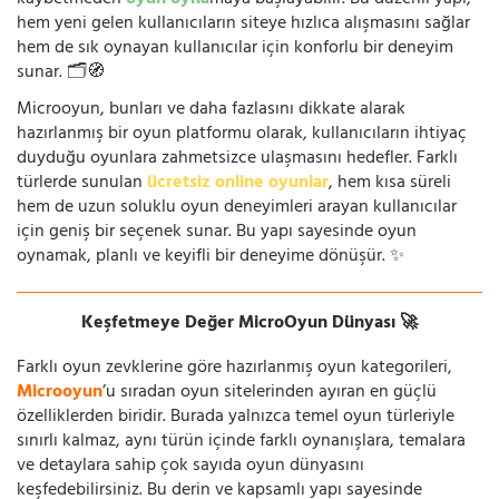
kaybetmeden
oyun oyna
maya başlayabilir. Bu düzenli yapı,
hem yeni gelen kullanıcıların siteye hızlıca alışmasını sağlar
hem de sık oynayan kullanıcılar için konforlu bir deneyim
sunar. 🗂️🧭
Microoyun, bunları ve daha fazlasını dikkate alarak
hazırlanmış bir oyun platformu olarak, kullanıcıların ihtiyaç
duyduğu oyunlara zahmetsizce ulaşmasını hedefler. Farklı
türlerde sunulan
ücretsiz online oyunlar
, hem kısa süreli
hem de uzun soluklu oyun deneyimleri arayan kullanıcılar
için geniş bir seçenek sunar. Bu yapı sayesinde oyun
oynamak, planlı ve keyifli bir deneyime dönüşür. ✨
Keşfetmeye Değer MicroOyun Dünyası 🚀
Farklı oyun zevklerine göre hazırlanmış oyun kategorileri,
Microoyun
’u sıradan oyun sitelerinden ayıran en güçlü
özelliklerden biridir. Burada yalnızca temel oyun türleriyle
sınırlı kalmaz, aynı türün içinde farklı oynanışlara, temalara
ve detaylara sahip çok sayıda oyun dünyasını
keşfedebilirsiniz. Bu derin ve kapsamlı yapı sayesinde