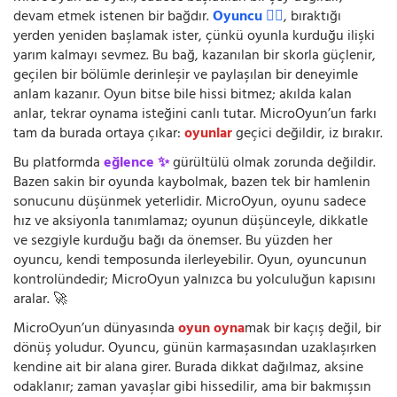
devam etmek istenen bir bağdır.
Oyuncu 🧍‍♂️
, bıraktığı
yerden yeniden başlamak ister, çünkü oyunla kurduğu ilişki
yarım kalmayı sevmez. Bu bağ, kazanılan bir skorla güçlenir,
geçilen bir bölümle derinleşir ve paylaşılan bir deneyimle
anlam kazanır. Oyun bitse bile hissi bitmez; akılda kalan
anlar, tekrar oynama isteğini canlı tutar. MicroOyun’un farkı
tam da burada ortaya çıkar:
oyunlar
geçici değildir, iz bırakır.
Bu platformda
eğlence ✨
gürültülü olmak zorunda değildir.
Bazen sakin bir oyunda kaybolmak, bazen tek bir hamlenin
sonucunu düşünmek yeterlidir. MicroOyun, oyunu sadece
hız ve aksiyonla tanımlamaz; oyunun düşünceyle, dikkatle
ve sezgiyle kurduğu bağı da önemser. Bu yüzden her
oyuncu, kendi temposunda ilerleyebilir. Oyun, oyuncunun
kontrolündedir; MicroOyun yalnızca bu yolculuğun kapısını
aralar. 🚀
MicroOyun’un dünyasında
oyun oyna
mak bir kaçış değil, bir
dönüş yoludur. Oyuncu, günün karmaşasından uzaklaşırken
kendine ait bir alana girer. Burada dikkat dağılmaz, aksine
odaklanır; zaman yavaşlar gibi hissedilir, ama bir bakmışsın