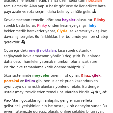
arasında ilerlerken hedef, harita üzerindeki tüm
noktaları
temizlemektir. Alan yapısı basit görünse de ilerledikçe hata
payı azalır ve rota seçimi daha belirleyici hâle gelir. 🕹️
Kovalamacanın temelini dört ana
hayalet
oluşturur.
Blinky
sürekli baskı kurar,
Pinky
önden kesmeye çalışır,
Inky
beklenmedik hareketler yapar,
Clyde
ise kararsız yaklaş-kaç
davranışı sergiler. Bu farklılıklar, her bölümde yeni bir strateji
gerektirir. 👻
Oyun içindeki
enerji noktaları
, kısa süreli üstünlük
sağlayarak kovalamacanın yönünü değiştirir. Bu anlarda
daha cesur hamleler yapmak mümkün olur ancak süre
kısıtlıdır ve zamanlama kritik öneme sahiptir. ⚡
Skor sisteminde
meyveler
önemli rol oynar.
Kiraz
,
çilek
,
portakal
ve
üzüm
gibi bonuslar ek puan kazandırırken
oyuncuyu daha riskli alanlara yönlendirebilir. Bu denge,
ustalaşmayı teşvik eden temel unsurlardan biridir. 🍒🍓🍊🍇
Pac-Man; çocuklar için anlaşılır, gençler için refleks
geliştirici, yetişkinler için ise nostaljik bir deneyim sunar. Bu
evreni sitemizde ücretsiz olarak, online şekilde; bilgisayar,