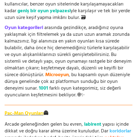
kullanıcılar, benzer oyun sitelerinde karşılaşamayacakları
kadar
geniş bir oyun yelpazesi
yle karşılaşır ve tek bir yerde
uzun süre keşif yapma imkânı bulur. 🗃️
Oyun kategorileri
arasında gezindikçe, aradığınız oyuna
yaklaşmak için filtrelemek ya da uzun uzun aramak zorunda
kalmazsınız. İlgi alanınıza en yakın oyunları kısa sürede
bulabilir, daha önce hiç denemediğiniz türlerle karşılaşabilir
ve oyun alışkanlıklarınızı sürekli genişletebilirsiniz. Bu
sistemli ve detaylı yapı, oyun oynamayı rastgele bir deneyim
olmaktan çıkarır; keşfetmeye dayalı, düzenli ve keyifli bir
sürece dönüştürür.
Microoyun
, bu kapsamlı oyun düzeniyle
dünya genelinde çok az platformun sunduğu bir oyun
deneyimi sunar.
1001
farklı oyun kategorimiz, siz değerli
oyuncuların keşfetmesini bekliyor. 🌐✨
Pac-Man Oyunları
👻
Arcade geleneğinden gelen bu evren,
labirent
yapısı içinde
dikkat ve doğru karar alma üzerine kuruludur. Dar
koridorlar