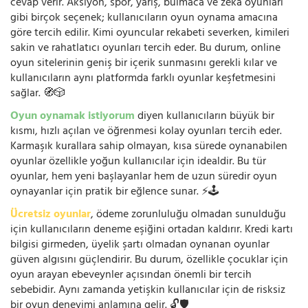
cevap verir. Aksiyon, spor, yarış, bulmaca ve zeka oyunları
gibi birçok seçenek; kullanıcıların oyun oynama amacına
göre tercih edilir. Kimi oyuncular rekabeti severken, kimileri
sakin ve rahatlatıcı oyunları tercih eder. Bu durum, online
oyun sitelerinin geniş bir içerik sunmasını gerekli kılar ve
kullanıcıların aynı platformda farklı oyunlar keşfetmesini
sağlar. 🧭🎲
Oyun oynamak istiyorum
diyen kullanıcıların büyük bir
kısmı, hızlı açılan ve öğrenmesi kolay oyunları tercih eder.
Karmaşık kurallara sahip olmayan, kısa sürede oynanabilen
oyunlar özellikle yoğun kullanıcılar için idealdir. Bu tür
oyunlar, hem yeni başlayanlar hem de uzun süredir oyun
oynayanlar için pratik bir eğlence sunar. ⚡🕹️
Ücretsiz oyunlar
, ödeme zorunluluğu olmadan sunulduğu
için kullanıcıların deneme eşiğini ortadan kaldırır. Kredi kartı
bilgisi girmeden, üyelik şartı olmadan oynanan oyunlar
güven algısını güçlendirir. Bu durum, özellikle çocuklar için
oyun arayan ebeveynler açısından önemli bir tercih
sebebidir. Aynı zamanda yetişkin kullanıcılar için de risksiz
bir oyun deneyimi anlamına gelir. 🔓🛡️