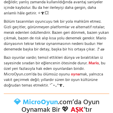
değildir; yanlış zamanda kullanıldığında avantaj saniyeler
içinde kaybolur. Bu da her ilerleyişi daha gergin, daha
anlamlı hâle getirir. ⭐🍄💥
Bölüm tasarımları oyuncuyu tek bir yola mahkûm etmez.
Gizli geçitler, görünmeyen platformlar ve alternatif rotalar;
merak edenleri ödüllendirir. Bazen geri dönmek, bazen yukarı
çıkmak, bazen de risk alıp kısa yolu denemek gerekir. Mario
dünyasının tekrar tekrar oynanmasının nedeni budur: Her
denemede başka bir detay, başka bir his ortaya çıkar. 🚩🧱
Bazı oyunlar vardır; temsil ettikleri dünya ve bıraktıkları iz
sayesinde sıradan bir eğlencenin ötesinde durur.
Mario
, bu
özel yeri fazlasıyla hak eden oyunlardan biridir.
MicroOyun.com’da bu ölümsüz oyunu
oyna
mak, yalnızca
vakit geçirmek değil; yıllardır süren bir oyun kültürüne
doğrudan temas etmektir. ⁺˚⋆｡°🍄₊
💎 MicroOyun
.com’da Oyun
Oynamak Bir 💖
AŞK
’tır