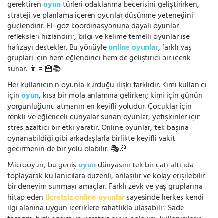
gerektiren
oyun
türleri odaklanma becerisini geliştirirken,
strateji ve planlama içeren oyunlar düşünme yeteneğini
güçlendirir. El–göz koordinasyonuna dayalı oyunlar
refleksleri hızlandırır, bilgi ve kelime temelli oyunlar ise
hafızayı destekler. Bu yönüyle
online oyunlar
, farklı yaş
grupları için hem eğlendirici hem de geliştirici bir içerik
sunar. 👩🏻‍🏫📚
Her kullanıcının oyunla kurduğu ilişki farklıdır. Kimi kullanıcı
için
oyun
, kısa bir mola anlamına gelirken; kimi için günün
yorgunluğunu atmanın en keyifli yoludur. Çocuklar için
renkli ve eğlenceli dünyalar sunan oyunlar, yetişkinler için
stres azaltıcı bir etki yaratır. Online oyunlar, tek başına
oynanabildiği gibi arkadaşlarla birlikte keyifli vakit
geçirmenin de bir yolu olabilir. 🎭🎉
Microoyun, bu geniş
oyun
dünyasını tek bir çatı altında
toplayarak kullanıcılara düzenli, anlaşılır ve kolay erişilebilir
bir deneyim sunmayı amaçlar. Farklı zevk ve yaş gruplarına
hitap eden
ücretsiz online oyunlar
sayesinde herkes kendi
ilgi alanına uygun içeriklere rahatlıkla ulaşabilir. Sade