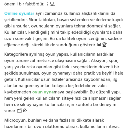
önemli bir faktördür. 📱💻
Online oyunlar
aynı zamanda kullanıcı alışkanlıklarını da
şekillendirir. Skor tabloları, başarı sistemleri ve ilerleme kaydı
gibi unsurlar, oyuncuların oyunlara tekrar dönmesini sağlar.
Kullanıcılar, kendi gelişimini takip edebildiği oyunlarda daha
uzun süre vakit geçirir. Bu da kaliteli oyun içeriğinin, sadece
eğlence değil süreklilik de sunduğunu gösterir. 📊🏆
Kategorilere ayrılmış oyun yapısı, kullanıcıların aradıkları
oyun türüne zahmetsizce ulaşmasını sağlar. Aksiyon, spor,
yarış ya da zeka oyunları gibi farklı seçeneklerin düzenli bir
şekilde sunulması, oyun oynamayı daha pratik ve keyifli hale
getirir. Kullanıcılar uzun listeler arasında kaybolmadan, ilgi
alanlarına göre oyunları kolayca keşfedebilir ve vakit
kaybetmeden
oyun oyna
maya başlayabilir. Bu düzenli yapı,
hem yeni gelen kullanıcıların siteye hızlıca alışmasını sağlar
hem de sık oynayan kullanıcılar için konforlu bir deneyim
sunar. 🗂️🧭
Microoyun, bunları ve daha fazlasını dikkate alarak
hazırlanmış bir oyun platformu olarak, kullanıcıların ihtiyaç