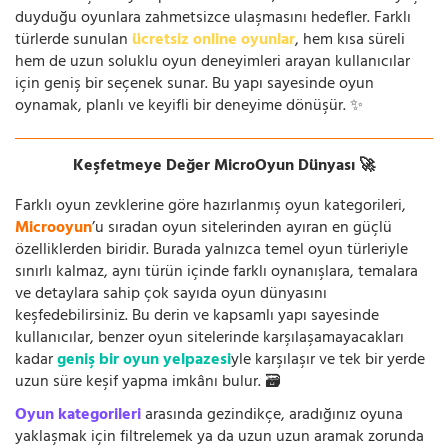
duyduğu oyunlara zahmetsizce ulaşmasını hedefler. Farklı
türlerde sunulan
ücretsiz online oyunlar
, hem kısa süreli
hem de uzun soluklu oyun deneyimleri arayan kullanıcılar
için geniş bir seçenek sunar. Bu yapı sayesinde oyun
oynamak, planlı ve keyifli bir deneyime dönüşür. ✨
Keşfetmeye Değer MicroOyun Dünyası 🚀
Farklı oyun zevklerine göre hazırlanmış oyun kategorileri,
Microoyun
’u sıradan oyun sitelerinden ayıran en güçlü
özelliklerden biridir. Burada yalnızca temel oyun türleriyle
sınırlı kalmaz, aynı türün içinde farklı oynanışlara, temalara
ve detaylara sahip çok sayıda oyun dünyasını
keşfedebilirsiniz. Bu derin ve kapsamlı yapı sayesinde
kullanıcılar, benzer oyun sitelerinde karşılaşamayacakları
kadar
geniş bir oyun yelpazesi
yle karşılaşır ve tek bir yerde
uzun süre keşif yapma imkânı bulur. 🗃️
Oyun kategorileri
arasında gezindikçe, aradığınız oyuna
yaklaşmak için filtrelemek ya da uzun uzun aramak zorunda