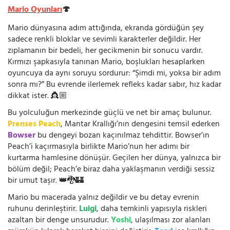
Mario Oyunları
🍄
Mario dünyasına adım attığında, ekranda gördüğün şey
sadece renkli bloklar ve sevimli karakterler değildir. Her
zıplamanın bir bedeli, her gecikmenin bir sonucu vardır.
Kırmızı şapkasıyla tanınan Mario, boşlukları hesaplarken
oyuncuya da aynı soruyu sordurur: “Şimdi mi, yoksa bir adım
sonra mı?” Bu evrende ilerlemek refleks kadar sabır, hız kadar
dikkat ister. 👸🏼
Bu yolculuğun merkezinde güçlü ve net bir amaç bulunur.
Prenses Peach
, Mantar Krallığı’nın dengesini temsil ederken
Bowser
bu dengeyi bozan kaçınılmaz tehdittir. Bowser’ın
Peach’i kaçırmasıyla birlikte Mario’nun her adımı bir
kurtarma hamlesine dönüşür. Geçilen her dünya, yalnızca bir
bölüm değil; Peach’e biraz daha yaklaşmanın verdiği sessiz
bir umut taşır. 👑🐉🏰
Mario bu macerada yalnız değildir ve bu detay evrenin
ruhunu derinleştirir.
Luigi
, daha temkinli yapısıyla riskleri
azaltan bir denge unsurudur.
Yoshi
, ulaşılması zor alanları