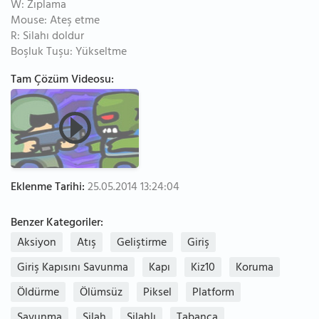
W: Zıplama
Mouse: Ateş etme
R: Silahı doldur
Boşluk Tuşu: Yükseltme
Tam Çözüm Videosu:
Eklenme Tarihi:
25.05.2014 13:24:04
Benzer Kategoriler:
Aksiyon
Atış
Geliştirme
Giriş
Giriş Kapısını Savunma
Kapı
Kiz10
Koruma
Öldürme
Ölümsüz
Piksel
Platform
Savunma
Silah
Silahlı
Tabanca