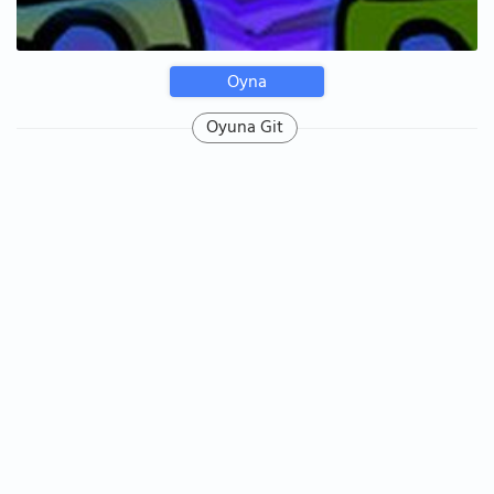
Oyna
Oyuna Git