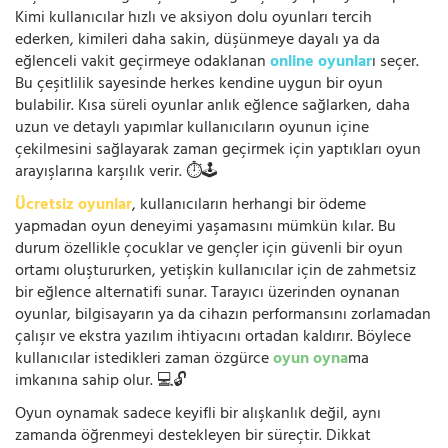
Kimi kullanıcılar hızlı ve aksiyon dolu oyunları tercih
ederken, kimileri daha sakin, düşünmeye dayalı ya da
eğlenceli vakit geçirmeye odaklanan
online oyunlar
ı seçer.
Bu çeşitlilik sayesinde herkes kendine uygun bir oyun
bulabilir. Kısa süreli oyunlar anlık eğlence sağlarken, daha
uzun ve detaylı yapımlar kullanıcıların oyunun içine
çekilmesini sağlayarak zaman geçirmek için yaptıkları oyun
arayışlarına karşılık verir. ⏱️🕹️
Ücretsiz oyunlar
, kullanıcıların herhangi bir ödeme
yapmadan oyun deneyimi yaşamasını mümkün kılar. Bu
durum özellikle çocuklar ve gençler için güvenli bir oyun
ortamı oluştururken, yetişkin kullanıcılar için de zahmetsiz
bir eğlence alternatifi sunar. Tarayıcı üzerinden oynanan
oyunlar, bilgisayarın ya da cihazın performansını zorlamadan
çalışır ve ekstra yazılım ihtiyacını ortadan kaldırır. Böylece
kullanıcılar istedikleri zaman özgürce
oyun oyna
ma
imkanına sahip olur. 💻🔓
Oyun oynamak sadece keyifli bir alışkanlık değil, aynı
zamanda öğrenmeyi destekleyen bir süreçtir. Dikkat