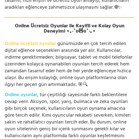
tasarım, hızlı erişim ve ücretsiz oyun anlayışı, kullanıcıların
aradıkları eğlenceye zahmetsizce ulaşmasını sağlar. 🌐✨
Online Ücretsiz Oyunlar ile Keyifli ve Kolay Oyun
Deneyimi ⋆｡‧˚ʚ🧸ɞ˚‧｡⋆
Online ücretsiz oyunlar
günümüzde en çok tercih edilen
dijital eğlence seçenekleri arasında yer alır. Kullanıcılar,
indirme gerektirmeden; bilgisayar, tablet ve mobil telefonlar
üzerinden kolayca oynanabilen oyunları tercih ederek hem
zamandan tasarruf eder hem de her yerde eğlenceye hızlıca
ulaşır. Bu erişim kolaylığı, online oyun platformlarına olan
ilgiyi her geçen gün artırmaktadır. 🎯🔍
Online oyunlar
, tür çeşitliliği sayesinde farklı beklentilere
cevap verir. Aksiyon, spor, yarış, bulmaca ve zeka oyunları
gibi birçok seçenek; kullanıcıların oyun oynama amacına
göre tercih edilir. Kimi oyuncular rekabeti severken, kimileri
sakin ve rahatlatıcı oyunları tercih eder. Bu durum, online
oyun sitelerinin geniş bir içerik sunmasını gerekli kılar ve
kullanıcıların aynı platformda farklı oyunlar keşfetmesini