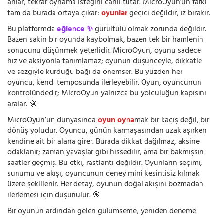
anlar, tekrar oynama isteğini canlı tutar. MicroOyun’un farkı
tam da burada ortaya çıkar:
oyunlar
geçici değildir, iz bırakır.
Bu platformda
eğlence ✨
gürültülü olmak zorunda değildir.
Bazen sakin bir oyunda kaybolmak, bazen tek bir hamlenin
sonucunu düşünmek yeterlidir. MicroOyun, oyunu sadece
hız ve aksiyonla tanımlamaz; oyunun düşünceyle, dikkatle
ve sezgiyle kurduğu bağı da önemser. Bu yüzden her
oyuncu, kendi temposunda ilerleyebilir. Oyun, oyuncunun
kontrolündedir; MicroOyun yalnızca bu yolculuğun kapısını
aralar. 🚀
MicroOyun’un dünyasında
oyun oyna
mak bir kaçış değil, bir
dönüş yoludur. Oyuncu, günün karmaşasından uzaklaşırken
kendine ait bir alana girer. Burada dikkat dağılmaz, aksine
odaklanır; zaman yavaşlar gibi hissedilir, ama bir bakmışsın
saatler geçmiş. Bu etki, rastlantı değildir. Oyunların seçimi,
sunumu ve akışı, oyuncunun deneyimini kesintisiz kılmak
üzere şekillenir. Her detay, oyunun doğal akışını bozmadan
ilerlemesi için düşünülür. 🎯
Bir oyunun ardından gelen gülümseme, yeniden deneme