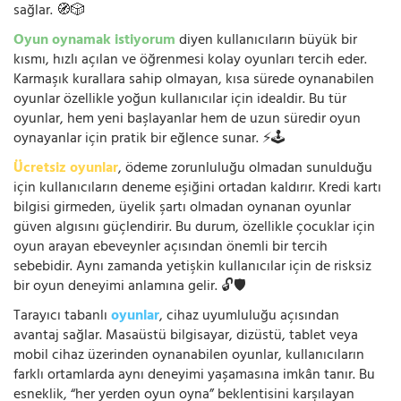
sağlar. 🧭🎲
Oyun oynamak istiyorum
diyen kullanıcıların büyük bir
kısmı, hızlı açılan ve öğrenmesi kolay oyunları tercih eder.
Karmaşık kurallara sahip olmayan, kısa sürede oynanabilen
oyunlar özellikle yoğun kullanıcılar için idealdir. Bu tür
oyunlar, hem yeni başlayanlar hem de uzun süredir oyun
oynayanlar için pratik bir eğlence sunar. ⚡🕹️
Ücretsiz oyunlar
, ödeme zorunluluğu olmadan sunulduğu
için kullanıcıların deneme eşiğini ortadan kaldırır. Kredi kartı
bilgisi girmeden, üyelik şartı olmadan oynanan oyunlar
güven algısını güçlendirir. Bu durum, özellikle çocuklar için
oyun arayan ebeveynler açısından önemli bir tercih
sebebidir. Aynı zamanda yetişkin kullanıcılar için de risksiz
bir oyun deneyimi anlamına gelir. 🔓🛡️
Tarayıcı tabanlı
oyunlar
, cihaz uyumluluğu açısından
avantaj sağlar. Masaüstü bilgisayar, dizüstü, tablet veya
mobil cihaz üzerinden oynanabilen oyunlar, kullanıcıların
farklı ortamlarda aynı deneyimi yaşamasına imkân tanır. Bu
esneklik, “her yerden oyun oyna” beklentisini karşılayan