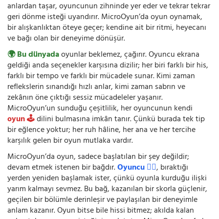
anlardan taşar, oyuncunun zihninde yer eder ve tekrar tekrar
geri dönme isteği uyandırır. MicroOyun’da oyun oynamak,
bir alışkanlıktan öteye geçer; kendine ait bir ritmi, heyecanı
ve bağı olan bir deneyime dönüşür.
🌍 Bu dünyada
oyunlar beklemez, çağırır. Oyuncu ekrana
geldiği anda seçenekler karşısına dizilir; her biri farklı bir his,
farklı bir tempo ve farklı bir mücadele sunar. Kimi zaman
reflekslerin sınandığı hızlı anlar, kimi zaman sabrın ve
zekânın öne çıktığı sessiz mücadeleler yaşanır.
MicroOyun’un sunduğu çeşitlilik, her oyuncunun kendi
oyun 🕹️
dilini bulmasına imkân tanır. Çünkü burada tek tip
bir eğlence yoktur; her ruh hâline, her ana ve her tercihe
karşılık gelen bir oyun mutlaka vardır.
MicroOyun’da oyun, sadece başlatılan bir şey değildir;
devam etmek istenen bir bağdır.
Oyuncu 🧍‍♂️
, bıraktığı
yerden yeniden başlamak ister, çünkü oyunla kurduğu ilişki
yarım kalmayı sevmez. Bu bağ, kazanılan bir skorla güçlenir,
geçilen bir bölümle derinleşir ve paylaşılan bir deneyimle
anlam kazanır. Oyun bitse bile hissi bitmez; akılda kalan