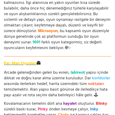
kalmazsınız. İlgi alanınıza en yakın oyunları kısa sürede
bulabilir, daha önce hiç denemediğiniz türlerle karşılaşabilir
ve oyun alışkanlıklarınızı sürekli genişletebilirsiniz. Bu
sistemli ve detaylı yapı, oyun oynamayı rastgele bir deneyim
olmaktan çıkarır; keşfetmeye dayalı, düzenli ve keyifli bir
sürece dönüştürür.
Microoyun
, bu kapsamlı oyun düzeniyle
dünya genelinde çok az platformun sunduğu bir oyun
deneyimi sunar.
1001
farklı oyun kategorimiz, siz değerli
oyuncuların keşfetmesini bekliyor. 🌐✨
Pac-Man Oyunları
👻
Arcade geleneğinden gelen bu evren,
labirent
yapısı içinde
dikkat ve doğru karar alma üzerine kuruludur. Dar
koridorlar
arasında ilerlerken hedef, harita üzerindeki tüm
noktaları
temizlemektir. Alan yapısı basit görünse de ilerledikçe hata
payı azalır ve rota seçimi daha belirleyici hâle gelir. 🕹️
Kovalamacanın temelini dört ana
hayalet
oluşturur.
Blinky
sürekli baskı kurar,
Pinky
önden kesmeye çalışır,
Inky