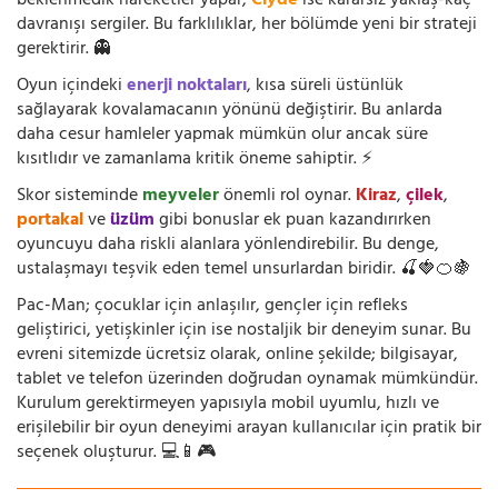
beklenmedik hareketler yapar,
Clyde
ise kararsız yaklaş-kaç
davranışı sergiler. Bu farklılıklar, her bölümde yeni bir strateji
gerektirir. 👻
Oyun içindeki
enerji noktaları
, kısa süreli üstünlük
sağlayarak kovalamacanın yönünü değiştirir. Bu anlarda
daha cesur hamleler yapmak mümkün olur ancak süre
kısıtlıdır ve zamanlama kritik öneme sahiptir. ⚡
Skor sisteminde
meyveler
önemli rol oynar.
Kiraz
,
çilek
,
portakal
ve
üzüm
gibi bonuslar ek puan kazandırırken
oyuncuyu daha riskli alanlara yönlendirebilir. Bu denge,
ustalaşmayı teşvik eden temel unsurlardan biridir. 🍒🍓🍊🍇
Pac-Man; çocuklar için anlaşılır, gençler için refleks
geliştirici, yetişkinler için ise nostaljik bir deneyim sunar. Bu
evreni sitemizde ücretsiz olarak, online şekilde; bilgisayar,
tablet ve telefon üzerinden doğrudan oynamak mümkündür.
Kurulum gerektirmeyen yapısıyla mobil uyumlu, hızlı ve
erişilebilir bir oyun deneyimi arayan kullanıcılar için pratik bir
seçenek oluşturur. 💻📱🎮