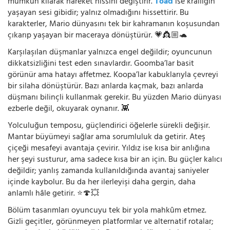
mümkün kılarak hareket hissini değiştirir.
Toad
ise krallığın
yaşayan sesi gibidir; yalnız olmadığını hissettirir. Bu
karakterler, Mario dünyasını tek bir kahramanın koşusundan
çıkarıp yaşayan bir maceraya dönüştürür. 💗👸🏼🐢
Karşılaşılan düşmanlar yalnızca engel değildir; oyuncunun
dikkatsizliğini test eden sınavlardır. Goomba’lar basit
görünür ama hatayı affetmez. Koopa’lar kabuklarıyla çevreyi
bir silaha dönüştürür. Bazı anlarda kaçmak, bazı anlarda
düşmanı bilinçli kullanmak gerekir. Bu yüzden Mario dünyası
ezberle değil, okuyarak oynanır. 👾
Yolculuğun temposu, güçlendirici öğelerle sürekli değişir.
Mantar büyümeyi sağlar ama sorumluluk da getirir. Ateş
çiçeği mesafeyi avantaja çevirir. Yıldız ise kısa bir anlığına
her şeyi susturur, ama sadece kısa bir an için. Bu güçler kalıcı
değildir; yanlış zamanda kullanıldığında avantaj saniyeler
içinde kaybolur. Bu da her ilerleyişi daha gergin, daha
anlamlı hâle getirir. ⭐🍄💥
Bölüm tasarımları oyuncuyu tek bir yola mahkûm etmez.
Gizli geçitler, görünmeyen platformlar ve alternatif rotalar;