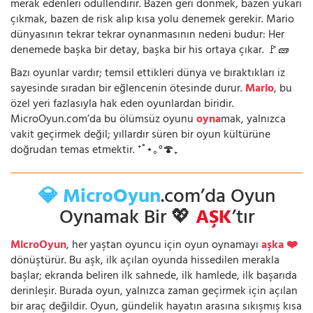
merak edenleri ödüllendirir. Bazen geri dönmek, bazen yukarı
çıkmak, bazen de risk alıp kısa yolu denemek gerekir. Mario
dünyasının tekrar tekrar oynanmasının nedeni budur: Her
denemede başka bir detay, başka bir his ortaya çıkar. 🚩🧱
Bazı oyunlar vardır; temsil ettikleri dünya ve bıraktıkları iz
sayesinde sıradan bir eğlencenin ötesinde durur.
Mario
, bu
özel yeri fazlasıyla hak eden oyunlardan biridir.
MicroOyun.com’da bu ölümsüz oyunu
oyna
mak, yalnızca
vakit geçirmek değil; yıllardır süren bir oyun kültürüne
doğrudan temas etmektir. ⁺˚⋆｡°🍄₊
💎 MicroOyun
.com’da Oyun
Oynamak Bir 💖
AŞK
’tır
MicroOyun
, her yaştan oyuncu için oyun oynamayı
aşka ❤️
dönüştürür. Bu aşk, ilk açılan oyunda hissedilen merakla
başlar; ekranda beliren ilk sahnede, ilk hamlede, ilk başarıda
derinleşir. Burada oyun, yalnızca zaman geçirmek için açılan
bir araç değildir. Oyun, gündelik hayatın arasına sıkışmış kısa