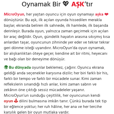
Oynamak Bir 💖
AŞK
’tır
MicroOyun
, her yaştan oyuncu için oyun oynamayı
aşka ❤️
dönüştürür. Bu aşk, ilk açılan oyunda hissedilen merakla
başlar; ekranda beliren ilk sahnede, ilk hamlede, ilk başarıda
derinleşir. Burada oyun, yalnızca zaman geçirmek için açılan
bir araç değildir. Oyun, gündelik hayatın arasına sıkışmış kısa
anlardan taşar, oyuncunun zihninde yer eder ve tekrar tekrar
geri dönme isteği uyandırır. MicroOyun’da oyun oynamak,
bir alışkanlıktan öteye geçer; kendine ait bir ritmi, heyecanı
ve bağı olan bir deneyime dönüşür.
🌍 Bu dünyada
oyunlar beklemez, çağırır. Oyuncu ekrana
geldiği anda seçenekler karşısına dizilir; her biri farklı bir his,
farklı bir tempo ve farklı bir mücadele sunar. Kimi zaman
reflekslerin sınandığı hızlı anlar, kimi zaman sabrın ve
zekânın öne çıktığı sessiz mücadeleler yaşanır.
MicroOyun’un sunduğu çeşitlilik, her oyuncunun kendi
oyun 🕹️
dilini bulmasına imkân tanır. Çünkü burada tek tip
bir eğlence yoktur; her ruh hâline, her ana ve her tercihe
karşılık gelen bir oyun mutlaka vardır.