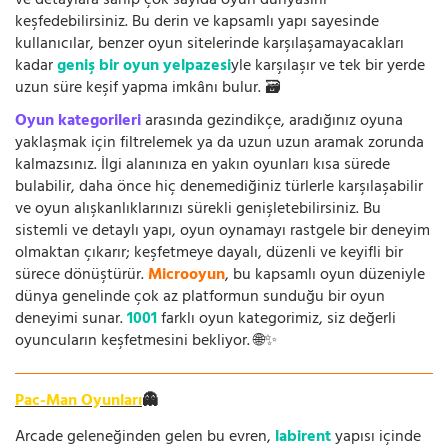
ve detaylara sahip çok sayıda oyun dünyasını
keşfedebilirsiniz. Bu derin ve kapsamlı yapı sayesinde
kullanıcılar, benzer oyun sitelerinde karşılaşamayacakları
kadar
geniş bir oyun yelpazesi
yle karşılaşır ve tek bir yerde
uzun süre keşif yapma imkânı bulur. 🗃️
Oyun kategorileri
arasında gezindikçe, aradığınız oyuna
yaklaşmak için filtrelemek ya da uzun uzun aramak zorunda
kalmazsınız. İlgi alanınıza en yakın oyunları kısa sürede
bulabilir, daha önce hiç denemediğiniz türlerle karşılaşabilir
ve oyun alışkanlıklarınızı sürekli genişletebilirsiniz. Bu
sistemli ve detaylı yapı, oyun oynamayı rastgele bir deneyim
olmaktan çıkarır; keşfetmeye dayalı, düzenli ve keyifli bir
sürece dönüştürür.
Microoyun
, bu kapsamlı oyun düzeniyle
dünya genelinde çok az platformun sunduğu bir oyun
deneyimi sunar.
1001
farklı oyun kategorimiz, siz değerli
oyuncuların keşfetmesini bekliyor. 🌐✨
Pac-Man Oyunları
👻
Arcade geleneğinden gelen bu evren,
labirent
yapısı içinde