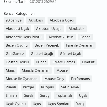
Eklenme Tarihi:
9.01.2013 21:29:32
Benzer Kategoriler:
90 Saniye
Akrobasi
Akrobasi Uçağı
Akrobasi Uçak
Akrobasi Uçuşu
Akrobatik
Akrobatik Uçus Pilotu
Akrobatik Uçuş
Beceri
Beceri Oyunu
Beceri Yetenek
Fare ile Oynanan
GooGamez
Gösteri Uçağı
Gösteri Uçak
Gösteri Uçuşu
Hüner
ilMare Games
Limitsiz
Maus
Mausla Oynanan
Mouse
Mouse ile Oynanan
Mouse Only
Performans
Puanlı
Rüzgar
Rüzgarlı
Satın Alma
Sınırsız
Süreli
Sürüş
Toplamalı
Uçak
Uçak Oyunu
Uçuş
Uçuş Sporları
Yarış