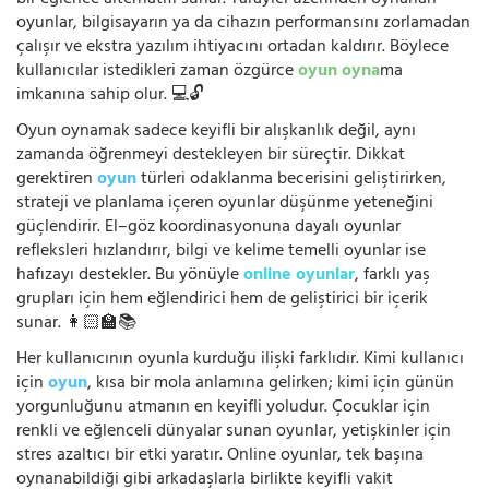
oyunlar, bilgisayarın ya da cihazın performansını zorlamadan
çalışır ve ekstra yazılım ihtiyacını ortadan kaldırır. Böylece
kullanıcılar istedikleri zaman özgürce
oyun oyna
ma
imkanına sahip olur. 💻🔓
Oyun oynamak sadece keyifli bir alışkanlık değil, aynı
zamanda öğrenmeyi destekleyen bir süreçtir. Dikkat
gerektiren
oyun
türleri odaklanma becerisini geliştirirken,
strateji ve planlama içeren oyunlar düşünme yeteneğini
güçlendirir. El–göz koordinasyonuna dayalı oyunlar
refleksleri hızlandırır, bilgi ve kelime temelli oyunlar ise
hafızayı destekler. Bu yönüyle
online oyunlar
, farklı yaş
grupları için hem eğlendirici hem de geliştirici bir içerik
sunar. 👩🏻‍🏫📚
Her kullanıcının oyunla kurduğu ilişki farklıdır. Kimi kullanıcı
için
oyun
, kısa bir mola anlamına gelirken; kimi için günün
yorgunluğunu atmanın en keyifli yoludur. Çocuklar için
renkli ve eğlenceli dünyalar sunan oyunlar, yetişkinler için
stres azaltıcı bir etki yaratır. Online oyunlar, tek başına
oynanabildiği gibi arkadaşlarla birlikte keyifli vakit