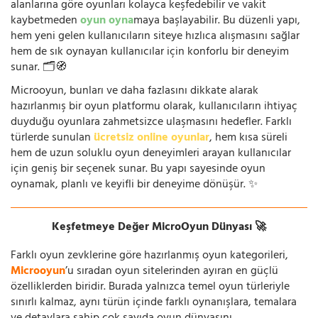
alanlarına göre oyunları kolayca keşfedebilir ve vakit
kaybetmeden
oyun oyna
maya başlayabilir. Bu düzenli yapı,
hem yeni gelen kullanıcıların siteye hızlıca alışmasını sağlar
hem de sık oynayan kullanıcılar için konforlu bir deneyim
sunar. 🗂️🧭
Microoyun, bunları ve daha fazlasını dikkate alarak
hazırlanmış bir oyun platformu olarak, kullanıcıların ihtiyaç
duyduğu oyunlara zahmetsizce ulaşmasını hedefler. Farklı
türlerde sunulan
ücretsiz online oyunlar
, hem kısa süreli
hem de uzun soluklu oyun deneyimleri arayan kullanıcılar
için geniş bir seçenek sunar. Bu yapı sayesinde oyun
oynamak, planlı ve keyifli bir deneyime dönüşür. ✨
Keşfetmeye Değer MicroOyun Dünyası 🚀
Farklı oyun zevklerine göre hazırlanmış oyun kategorileri,
Microoyun
’u sıradan oyun sitelerinden ayıran en güçlü
özelliklerden biridir. Burada yalnızca temel oyun türleriyle
sınırlı kalmaz, aynı türün içinde farklı oynanışlara, temalara