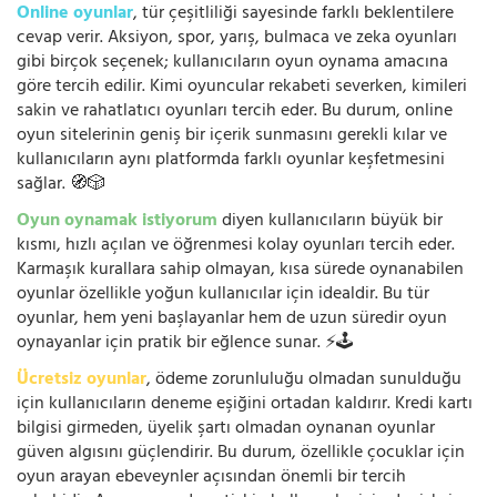
Online oyunlar
, tür çeşitliliği sayesinde farklı beklentilere
cevap verir. Aksiyon, spor, yarış, bulmaca ve zeka oyunları
gibi birçok seçenek; kullanıcıların oyun oynama amacına
göre tercih edilir. Kimi oyuncular rekabeti severken, kimileri
sakin ve rahatlatıcı oyunları tercih eder. Bu durum, online
oyun sitelerinin geniş bir içerik sunmasını gerekli kılar ve
kullanıcıların aynı platformda farklı oyunlar keşfetmesini
sağlar. 🧭🎲
Oyun oynamak istiyorum
diyen kullanıcıların büyük bir
kısmı, hızlı açılan ve öğrenmesi kolay oyunları tercih eder.
Karmaşık kurallara sahip olmayan, kısa sürede oynanabilen
oyunlar özellikle yoğun kullanıcılar için idealdir. Bu tür
oyunlar, hem yeni başlayanlar hem de uzun süredir oyun
oynayanlar için pratik bir eğlence sunar. ⚡🕹️
Ücretsiz oyunlar
, ödeme zorunluluğu olmadan sunulduğu
için kullanıcıların deneme eşiğini ortadan kaldırır. Kredi kartı
bilgisi girmeden, üyelik şartı olmadan oynanan oyunlar
güven algısını güçlendirir. Bu durum, özellikle çocuklar için
oyun arayan ebeveynler açısından önemli bir tercih