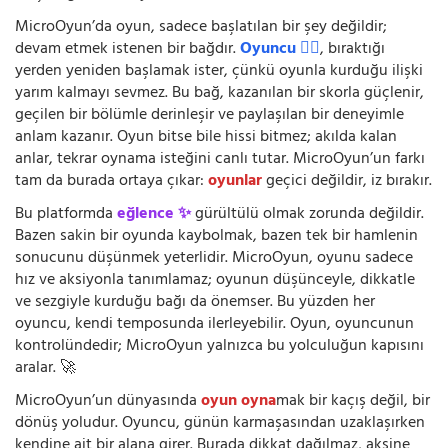
MicroOyun’da oyun, sadece başlatılan bir şey değildir;
devam etmek istenen bir bağdır.
Oyuncu 🧍‍♂️
, bıraktığı
yerden yeniden başlamak ister, çünkü oyunla kurduğu ilişki
yarım kalmayı sevmez. Bu bağ, kazanılan bir skorla güçlenir,
geçilen bir bölümle derinleşir ve paylaşılan bir deneyimle
anlam kazanır. Oyun bitse bile hissi bitmez; akılda kalan
anlar, tekrar oynama isteğini canlı tutar. MicroOyun’un farkı
tam da burada ortaya çıkar:
oyunlar
geçici değildir, iz bırakır.
Bu platformda
eğlence ✨
gürültülü olmak zorunda değildir.
Bazen sakin bir oyunda kaybolmak, bazen tek bir hamlenin
sonucunu düşünmek yeterlidir. MicroOyun, oyunu sadece
hız ve aksiyonla tanımlamaz; oyunun düşünceyle, dikkatle
ve sezgiyle kurduğu bağı da önemser. Bu yüzden her
oyuncu, kendi temposunda ilerleyebilir. Oyun, oyuncunun
kontrolündedir; MicroOyun yalnızca bu yolculuğun kapısını
aralar. 🚀
MicroOyun’un dünyasında
oyun oyna
mak bir kaçış değil, bir
dönüş yoludur. Oyuncu, günün karmaşasından uzaklaşırken
kendine ait bir alana girer. Burada dikkat dağılmaz, aksine