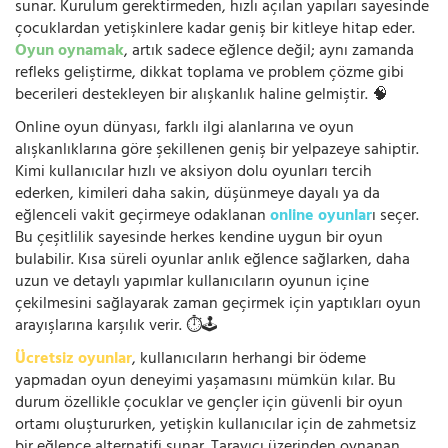
sunar. Kurulum gerektirmeden, hızlı açılan yapıları sayesinde
çocuklardan yetişkinlere kadar geniş bir kitleye hitap eder.
Oyun oynamak
, artık sadece eğlence değil; aynı zamanda
refleks geliştirme, dikkat toplama ve problem çözme gibi
becerileri destekleyen bir alışkanlık haline gelmiştir. 🧠
Online oyun dünyası, farklı ilgi alanlarına ve oyun
alışkanlıklarına göre şekillenen geniş bir yelpazeye sahiptir.
Kimi kullanıcılar hızlı ve aksiyon dolu oyunları tercih
ederken, kimileri daha sakin, düşünmeye dayalı ya da
eğlenceli vakit geçirmeye odaklanan
online oyunlar
ı seçer.
Bu çeşitlilik sayesinde herkes kendine uygun bir oyun
bulabilir. Kısa süreli oyunlar anlık eğlence sağlarken, daha
uzun ve detaylı yapımlar kullanıcıların oyunun içine
çekilmesini sağlayarak zaman geçirmek için yaptıkları oyun
arayışlarına karşılık verir. ⏱️🕹️
Ücretsiz oyunlar
, kullanıcıların herhangi bir ödeme
yapmadan oyun deneyimi yaşamasını mümkün kılar. Bu
durum özellikle çocuklar ve gençler için güvenli bir oyun
ortamı oluştururken, yetişkin kullanıcılar için de zahmetsiz
bir eğlence alternatifi sunar. Tarayıcı üzerinden oynanan