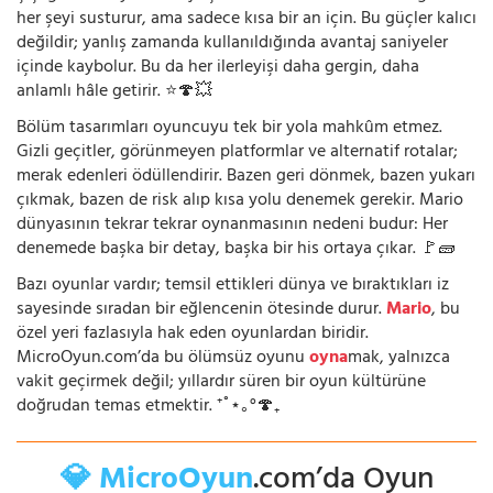
her şeyi susturur, ama sadece kısa bir an için. Bu güçler kalıcı
değildir; yanlış zamanda kullanıldığında avantaj saniyeler
içinde kaybolur. Bu da her ilerleyişi daha gergin, daha
anlamlı hâle getirir. ⭐🍄💥
Bölüm tasarımları oyuncuyu tek bir yola mahkûm etmez.
Gizli geçitler, görünmeyen platformlar ve alternatif rotalar;
merak edenleri ödüllendirir. Bazen geri dönmek, bazen yukarı
çıkmak, bazen de risk alıp kısa yolu denemek gerekir. Mario
dünyasının tekrar tekrar oynanmasının nedeni budur: Her
denemede başka bir detay, başka bir his ortaya çıkar. 🚩🧱
Bazı oyunlar vardır; temsil ettikleri dünya ve bıraktıkları iz
sayesinde sıradan bir eğlencenin ötesinde durur.
Mario
, bu
özel yeri fazlasıyla hak eden oyunlardan biridir.
MicroOyun.com’da bu ölümsüz oyunu
oyna
mak, yalnızca
vakit geçirmek değil; yıllardır süren bir oyun kültürüne
doğrudan temas etmektir. ⁺˚⋆｡°🍄₊
💎 MicroOyun
.com’da Oyun