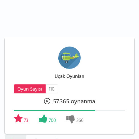
Uçak Oyunları
Oyun Sayısı
110
57.365 oynanma
73
700
266