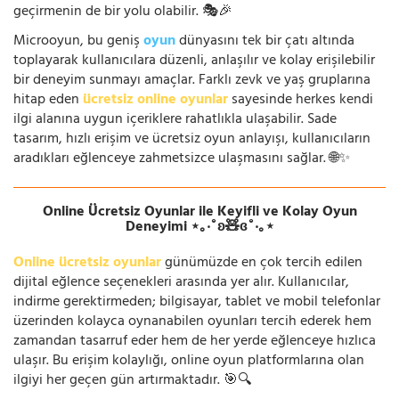
geçirmenin de bir yolu olabilir. 🎭🎉
Microoyun, bu geniş
oyun
dünyasını tek bir çatı altında
toplayarak kullanıcılara düzenli, anlaşılır ve kolay erişilebilir
bir deneyim sunmayı amaçlar. Farklı zevk ve yaş gruplarına
hitap eden
ücretsiz online oyunlar
sayesinde herkes kendi
ilgi alanına uygun içeriklere rahatlıkla ulaşabilir. Sade
tasarım, hızlı erişim ve ücretsiz oyun anlayışı, kullanıcıların
aradıkları eğlenceye zahmetsizce ulaşmasını sağlar. 🌐✨
Online Ücretsiz Oyunlar ile Keyifli ve Kolay Oyun
Deneyimi ⋆｡‧˚ʚ🧸ɞ˚‧｡⋆
Online ücretsiz oyunlar
günümüzde en çok tercih edilen
dijital eğlence seçenekleri arasında yer alır. Kullanıcılar,
indirme gerektirmeden; bilgisayar, tablet ve mobil telefonlar
üzerinden kolayca oynanabilen oyunları tercih ederek hem
zamandan tasarruf eder hem de her yerde eğlenceye hızlıca
ulaşır. Bu erişim kolaylığı, online oyun platformlarına olan
ilgiyi her geçen gün artırmaktadır. 🎯🔍