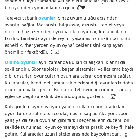
sebebidir. Aynı zamanda yetişkin kullanıcılar için de risksiz
bir oyun deneyimi anlamına gelir. 🔓🛡️
Tarayıcı tabanlı
oyunlar
, cihaz uyumluluğu açısından
avantaj sağlar. Masaüstü bilgisayar, dizüstü, tablet veya
mobil cihaz üzerinden oynanabilen oyunlar, kullanıcıların
farklı ortamlarda aynı deneyimi yaşamasına imkân tanır. Bu
esneklik, “her yerden oyun oyna” beklentisini karşılayan
önemli bir faktördür. 📱💻
Online oyunlar
aynı zamanda kullanıcı alışkanlıklarını da
şekillendirir. Skor tabloları, başarı sistemleri ve ilerleme kaydı
gibi unsurlar, oyuncuların oyunlara tekrar dönmesini sağlar.
Kullanıcılar, kendi gelişimini takip edebildiği oyunlarda daha
uzun süre vakit geçirir. Bu da kaliteli oyun içeriğinin, sadece
eğlence değil süreklilik de sunduğunu gösterir. 📊🏆
Kategorilere ayrılmış oyun yapısı, kullanıcıların aradıkları
oyun türüne zahmetsizce ulaşmasını sağlar. Aksiyon, spor,
yarış ya da zeka oyunları gibi farklı seçeneklerin düzenli bir
şekilde sunulması, oyun oynamayı daha pratik ve keyifli hale
getirir. Kullanıcılar uzun listeler arasında kaybolmadan, ilgi