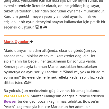
geliştirici, yetişkinler için ise nostaljik bir deneyim sunar. Bu
evreni sitemizde ücretsiz olarak, online şekilde; bilgisayar,
tablet ve telefon üzerinden doğrudan oynamak mümkündür.
Kurulum gerektirmeyen yapısıyla mobil uyumlu, hızlı ve
erişilebilir bir oyun deneyimi arayan kullanıcılar için pratik bir
seçenek oluşturur. 💻📱🎮
Mario Oyunları
🍄
Mario dünyasına adım attığında, ekranda gördüğün şey
sadece renkli bloklar ve sevimli karakterler değildir. Her
zıplamanın bir bedeli, her gecikmenin bir sonucu vardır.
Kırmızı şapkasıyla tanınan Mario, boşlukları hesaplarken
oyuncuya da aynı soruyu sordurur: “Şimdi mi, yoksa bir adım
sonra mı?” Bu evrende ilerlemek refleks kadar sabır, hız kadar
dikkat ister. 👸🏼
Bu yolculuğun merkezinde güçlü ve net bir amaç bulunur.
Prenses Peach
, Mantar Krallığı’nın dengesini temsil ederken
Bowser
bu dengeyi bozan kaçınılmaz tehdittir. Bowser’ın
Peach’i kaçırmasıyla birlikte Mario’nun her adımı bir