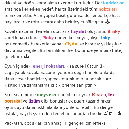
dikkat ve doğru karar alma üzerine kuruludur. Dar
koridorlar
arasında ilerlerken hedef, harita üzerindeki tüm
noktaları
temizlemektir. Alan yapısı basit görünse de ilerledikçe hata
payı azalır ve rota seçimi daha belirleyici hâle gelir. 🕹️
Kovalamacanın temelini dört ana
hayalet
oluşturur.
Blinky
sürekli baskı kurar,
Pinky
önden kesmeye çalışır,
Inky
beklenmedik hareketler yapar,
Clyde
ise kararsız yaklaş-kaç
davranışı sergiler. Bu farklılıklar, her bölümde yeni bir strateji
gerektirir. 👻
Oyun içindeki
enerji noktaları
, kısa süreli üstünlük
sağlayarak kovalamacanın yönünü değiştirir. Bu anlarda
daha cesur hamleler yapmak mümkün olur ancak süre
kısıtlıdır ve zamanlama kritik öneme sahiptir. ⚡
Skor sisteminde
meyveler
önemli rol oynar.
Kiraz
,
çilek
,
portakal
ve
üzüm
gibi bonuslar ek puan kazandırırken
oyuncuyu daha riskli alanlara yönlendirebilir. Bu denge,
ustalaşmayı teşvik eden temel unsurlardan biridir. 🍒🍓🍊🍇
Pac-Man; çocuklar için anlaşılır, gençler için refleks