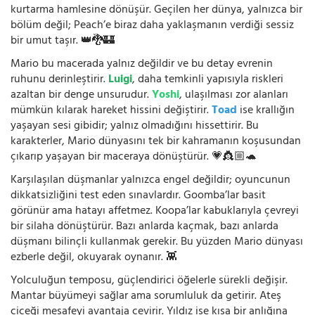
kurtarma hamlesine dönüşür. Geçilen her dünya, yalnızca bir
bölüm değil; Peach’e biraz daha yaklaşmanın verdiği sessiz
bir umut taşır. 👑🐉🏰
Mario bu macerada yalnız değildir ve bu detay evrenin
ruhunu derinleştirir.
Luigi
, daha temkinli yapısıyla riskleri
azaltan bir denge unsurudur.
Yoshi
, ulaşılması zor alanları
mümkün kılarak hareket hissini değiştirir.
Toad
ise krallığın
yaşayan sesi gibidir; yalnız olmadığını hissettirir. Bu
karakterler, Mario dünyasını tek bir kahramanın koşusundan
çıkarıp yaşayan bir maceraya dönüştürür. 💗👸🏼🐢
Karşılaşılan düşmanlar yalnızca engel değildir; oyuncunun
dikkatsizliğini test eden sınavlardır. Goomba’lar basit
görünür ama hatayı affetmez. Koopa’lar kabuklarıyla çevreyi
bir silaha dönüştürür. Bazı anlarda kaçmak, bazı anlarda
düşmanı bilinçli kullanmak gerekir. Bu yüzden Mario dünyası
ezberle değil, okuyarak oynanır. 👾
Yolculuğun temposu, güçlendirici öğelerle sürekli değişir.
Mantar büyümeyi sağlar ama sorumluluk da getirir. Ateş
çiçeği mesafeyi avantaja çevirir. Yıldız ise kısa bir anlığına