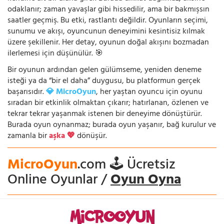
odaklanır; zaman yavaşlar gibi hissedilir, ama bir bakmışsın
saatler geçmiş. Bu etki, rastlantı değildir. Oyunların seçimi,
sunumu ve akışı, oyuncunun deneyimini kesintisiz kılmak
üzere şekillenir. Her detay, oyunun doğal akışını bozmadan
ilerlemesi için düşünülür. 🎯
Bir oyunun ardından gelen gülümseme, yeniden deneme
isteği ya da “bir el daha” duygusu, bu platformun gerçek
başarısıdır.
💎 MicroOyun
, her yaştan oyuncu için oyunu
sıradan bir etkinlik olmaktan çıkarır; hatırlanan, özlenen ve
tekrar tekrar yaşanmak istenen bir deneyime dönüştürür.
Burada oyun oynanmaz; burada oyun yaşanır, bağ kurulur ve
zamanla bir
aşka 💖
dönüşür.
MicroOyun
.com 🕹️ Ücretsiz
Online Oyunlar /
Oyun Oyna