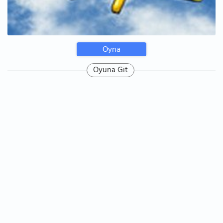
Oyna
Oyuna Git