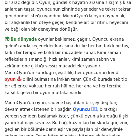
bir araç değildir. Oyun, gündelik hayatın arasına sıkışmış kısa
anlardan taşar, oyuncunun zihninde yer eder ve tekrar tekrar
geri dönme isteği uyandırır. MicroOyun’da oyun oynamak,
bir alışkanlıktan öteye geçer; kendine ait bir ritmi, heyecanı
ve bağı olan bir deneyime dönüşür.
🌍 Bu dünyada
oyunlar beklemez, çağırır. Oyuncu ekrana
geldiği anda seçenekler karşısına dizilir; her biri farklı bir his,
farklı bir tempo ve farklı bir mücadele sunar. Kimi zaman
reflekslerin sınandığı hızlı anlar, kimi zaman sabrın ve
zekânın öne çıktığı sessiz mücadeleler yaşanır.
MicroOyun’un sunduğu çeşitlilik, her oyuncunun kendi
oyun 🕹️
dilini bulmasına imkân tanır. Çünkü burada tek tip
bir eğlence yoktur; her ruh hâline, her ana ve her tercihe
karşılık gelen bir oyun mutlaka vardır.
MicroOyun’da oyun, sadece başlatılan bir şey değildir;
devam etmek istenen bir bağdır.
Oyuncu 🧍‍♂️
, bıraktığı
yerden yeniden başlamak ister, çünkü oyunla kurduğu ilişki
yarım kalmayı sevmez. Bu bağ, kazanılan bir skorla güçlenir,
geçilen bir bölümle derinleşir ve paylaşılan bir deneyimle