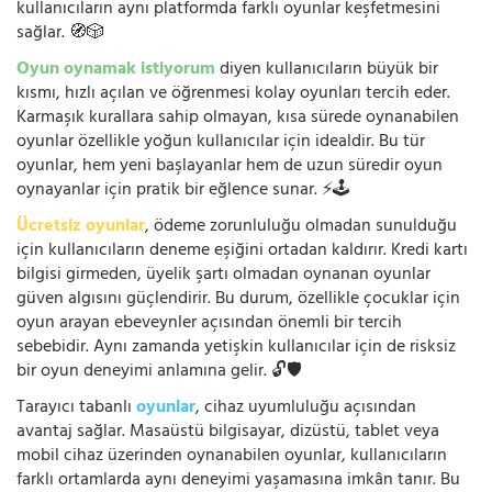
kullanıcıların aynı platformda farklı oyunlar keşfetmesini
sağlar. 🧭🎲
Oyun oynamak istiyorum
diyen kullanıcıların büyük bir
kısmı, hızlı açılan ve öğrenmesi kolay oyunları tercih eder.
Karmaşık kurallara sahip olmayan, kısa sürede oynanabilen
oyunlar özellikle yoğun kullanıcılar için idealdir. Bu tür
oyunlar, hem yeni başlayanlar hem de uzun süredir oyun
oynayanlar için pratik bir eğlence sunar. ⚡🕹️
Ücretsiz oyunlar
, ödeme zorunluluğu olmadan sunulduğu
için kullanıcıların deneme eşiğini ortadan kaldırır. Kredi kartı
bilgisi girmeden, üyelik şartı olmadan oynanan oyunlar
güven algısını güçlendirir. Bu durum, özellikle çocuklar için
oyun arayan ebeveynler açısından önemli bir tercih
sebebidir. Aynı zamanda yetişkin kullanıcılar için de risksiz
bir oyun deneyimi anlamına gelir. 🔓🛡️
Tarayıcı tabanlı
oyunlar
, cihaz uyumluluğu açısından
avantaj sağlar. Masaüstü bilgisayar, dizüstü, tablet veya
mobil cihaz üzerinden oynanabilen oyunlar, kullanıcıların
farklı ortamlarda aynı deneyimi yaşamasına imkân tanır. Bu