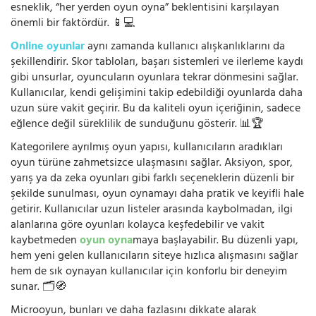
esneklik, “her yerden oyun oyna” beklentisini karşılayan
önemli bir faktördür. 📱💻
Online oyunlar
aynı zamanda kullanıcı alışkanlıklarını da
şekillendirir. Skor tabloları, başarı sistemleri ve ilerleme kaydı
gibi unsurlar, oyuncuların oyunlara tekrar dönmesini sağlar.
Kullanıcılar, kendi gelişimini takip edebildiği oyunlarda daha
uzun süre vakit geçirir. Bu da kaliteli oyun içeriğinin, sadece
eğlence değil süreklilik de sunduğunu gösterir. 📊🏆
Kategorilere ayrılmış oyun yapısı, kullanıcıların aradıkları
oyun türüne zahmetsizce ulaşmasını sağlar. Aksiyon, spor,
yarış ya da zeka oyunları gibi farklı seçeneklerin düzenli bir
şekilde sunulması, oyun oynamayı daha pratik ve keyifli hale
getirir. Kullanıcılar uzun listeler arasında kaybolmadan, ilgi
alanlarına göre oyunları kolayca keşfedebilir ve vakit
kaybetmeden
oyun oyna
maya başlayabilir. Bu düzenli yapı,
hem yeni gelen kullanıcıların siteye hızlıca alışmasını sağlar
hem de sık oynayan kullanıcılar için konforlu bir deneyim
sunar. 🗂️🧭
Microoyun, bunları ve daha fazlasını dikkate alarak