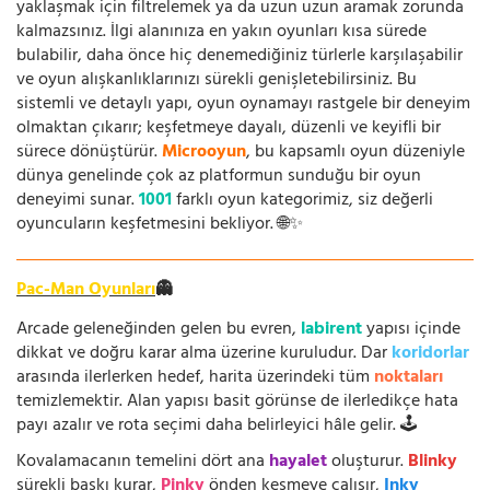
yaklaşmak için filtrelemek ya da uzun uzun aramak zorunda
kalmazsınız. İlgi alanınıza en yakın oyunları kısa sürede
bulabilir, daha önce hiç denemediğiniz türlerle karşılaşabilir
ve oyun alışkanlıklarınızı sürekli genişletebilirsiniz. Bu
sistemli ve detaylı yapı, oyun oynamayı rastgele bir deneyim
olmaktan çıkarır; keşfetmeye dayalı, düzenli ve keyifli bir
sürece dönüştürür.
Microoyun
, bu kapsamlı oyun düzeniyle
dünya genelinde çok az platformun sunduğu bir oyun
deneyimi sunar.
1001
farklı oyun kategorimiz, siz değerli
oyuncuların keşfetmesini bekliyor. 🌐✨
Pac-Man Oyunları
👻
Arcade geleneğinden gelen bu evren,
labirent
yapısı içinde
dikkat ve doğru karar alma üzerine kuruludur. Dar
koridorlar
arasında ilerlerken hedef, harita üzerindeki tüm
noktaları
temizlemektir. Alan yapısı basit görünse de ilerledikçe hata
payı azalır ve rota seçimi daha belirleyici hâle gelir. 🕹️
Kovalamacanın temelini dört ana
hayalet
oluşturur.
Blinky
sürekli baskı kurar,
Pinky
önden kesmeye çalışır,
Inky