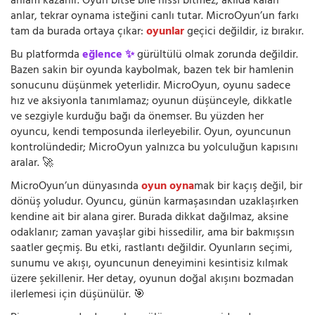
anlam kazanır. Oyun bitse bile hissi bitmez; akılda kalan
anlar, tekrar oynama isteğini canlı tutar. MicroOyun’un farkı
tam da burada ortaya çıkar:
oyunlar
geçici değildir, iz bırakır.
Bu platformda
eğlence ✨
gürültülü olmak zorunda değildir.
Bazen sakin bir oyunda kaybolmak, bazen tek bir hamlenin
sonucunu düşünmek yeterlidir. MicroOyun, oyunu sadece
hız ve aksiyonla tanımlamaz; oyunun düşünceyle, dikkatle
ve sezgiyle kurduğu bağı da önemser. Bu yüzden her
oyuncu, kendi temposunda ilerleyebilir. Oyun, oyuncunun
kontrolündedir; MicroOyun yalnızca bu yolculuğun kapısını
aralar. 🚀
MicroOyun’un dünyasında
oyun oyna
mak bir kaçış değil, bir
dönüş yoludur. Oyuncu, günün karmaşasından uzaklaşırken
kendine ait bir alana girer. Burada dikkat dağılmaz, aksine
odaklanır; zaman yavaşlar gibi hissedilir, ama bir bakmışsın
saatler geçmiş. Bu etki, rastlantı değildir. Oyunların seçimi,
sunumu ve akışı, oyuncunun deneyimini kesintisiz kılmak
üzere şekillenir. Her detay, oyunun doğal akışını bozmadan
ilerlemesi için düşünülür. 🎯