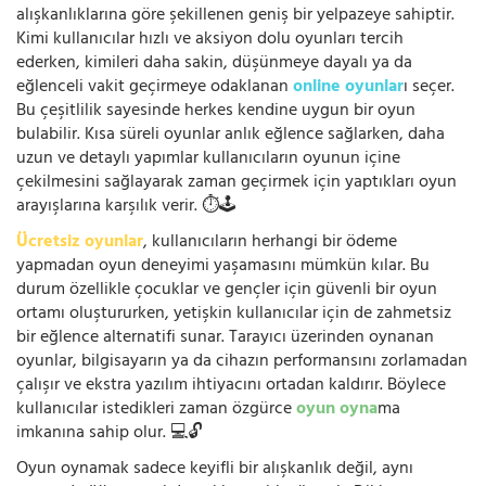
alışkanlıklarına göre şekillenen geniş bir yelpazeye sahiptir.
Kimi kullanıcılar hızlı ve aksiyon dolu oyunları tercih
ederken, kimileri daha sakin, düşünmeye dayalı ya da
eğlenceli vakit geçirmeye odaklanan
online oyunlar
ı seçer.
Bu çeşitlilik sayesinde herkes kendine uygun bir oyun
bulabilir. Kısa süreli oyunlar anlık eğlence sağlarken, daha
uzun ve detaylı yapımlar kullanıcıların oyunun içine
çekilmesini sağlayarak zaman geçirmek için yaptıkları oyun
arayışlarına karşılık verir. ⏱️🕹️
Ücretsiz oyunlar
, kullanıcıların herhangi bir ödeme
yapmadan oyun deneyimi yaşamasını mümkün kılar. Bu
durum özellikle çocuklar ve gençler için güvenli bir oyun
ortamı oluştururken, yetişkin kullanıcılar için de zahmetsiz
bir eğlence alternatifi sunar. Tarayıcı üzerinden oynanan
oyunlar, bilgisayarın ya da cihazın performansını zorlamadan
çalışır ve ekstra yazılım ihtiyacını ortadan kaldırır. Böylece
kullanıcılar istedikleri zaman özgürce
oyun oyna
ma
imkanına sahip olur. 💻🔓
Oyun oynamak sadece keyifli bir alışkanlık değil, aynı