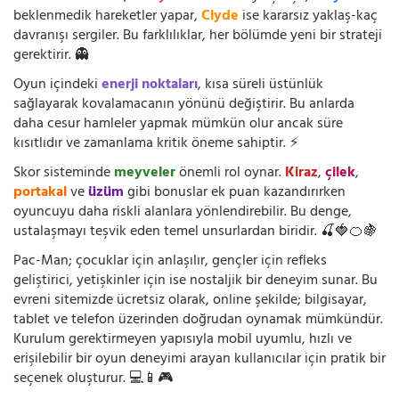
beklenmedik hareketler yapar,
Clyde
ise kararsız yaklaş-kaç
davranışı sergiler. Bu farklılıklar, her bölümde yeni bir strateji
gerektirir. 👻
Oyun içindeki
enerji noktaları
, kısa süreli üstünlük
sağlayarak kovalamacanın yönünü değiştirir. Bu anlarda
daha cesur hamleler yapmak mümkün olur ancak süre
kısıtlıdır ve zamanlama kritik öneme sahiptir. ⚡
Skor sisteminde
meyveler
önemli rol oynar.
Kiraz
,
çilek
,
portakal
ve
üzüm
gibi bonuslar ek puan kazandırırken
oyuncuyu daha riskli alanlara yönlendirebilir. Bu denge,
ustalaşmayı teşvik eden temel unsurlardan biridir. 🍒🍓🍊🍇
Pac-Man; çocuklar için anlaşılır, gençler için refleks
geliştirici, yetişkinler için ise nostaljik bir deneyim sunar. Bu
evreni sitemizde ücretsiz olarak, online şekilde; bilgisayar,
tablet ve telefon üzerinden doğrudan oynamak mümkündür.
Kurulum gerektirmeyen yapısıyla mobil uyumlu, hızlı ve
erişilebilir bir oyun deneyimi arayan kullanıcılar için pratik bir
seçenek oluşturur. 💻📱🎮