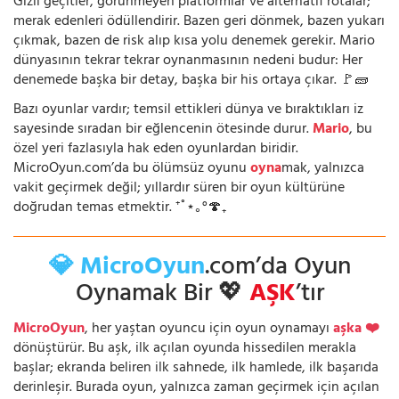
Gizli geçitler, görünmeyen platformlar ve alternatif rotalar;
merak edenleri ödüllendirir. Bazen geri dönmek, bazen yukarı
çıkmak, bazen de risk alıp kısa yolu denemek gerekir. Mario
dünyasının tekrar tekrar oynanmasının nedeni budur: Her
denemede başka bir detay, başka bir his ortaya çıkar. 🚩🧱
Bazı oyunlar vardır; temsil ettikleri dünya ve bıraktıkları iz
sayesinde sıradan bir eğlencenin ötesinde durur.
Mario
, bu
özel yeri fazlasıyla hak eden oyunlardan biridir.
MicroOyun.com’da bu ölümsüz oyunu
oyna
mak, yalnızca
vakit geçirmek değil; yıllardır süren bir oyun kültürüne
doğrudan temas etmektir. ⁺˚⋆｡°🍄₊
💎 MicroOyun
.com’da Oyun
Oynamak Bir 💖
AŞK
’tır
MicroOyun
, her yaştan oyuncu için oyun oynamayı
aşka ❤️
dönüştürür. Bu aşk, ilk açılan oyunda hissedilen merakla
başlar; ekranda beliren ilk sahnede, ilk hamlede, ilk başarıda
derinleşir. Burada oyun, yalnızca zaman geçirmek için açılan