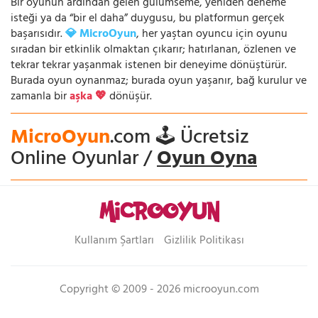
Bir oyunun ardından gelen gülümseme, yeniden deneme
isteği ya da “bir el daha” duygusu, bu platformun gerçek
başarısıdır.
💎 MicroOyun
, her yaştan oyuncu için oyunu
sıradan bir etkinlik olmaktan çıkarır; hatırlanan, özlenen ve
tekrar tekrar yaşanmak istenen bir deneyime dönüştürür.
Burada oyun oynanmaz; burada oyun yaşanır, bağ kurulur ve
zamanla bir
aşka 💖
dönüşür.
MicroOyun
.com 🕹️ Ücretsiz
Online Oyunlar /
Oyun Oyna
Kullanım Şartları
Gizlilik Politikası
Copyright © 2009 - 2026 microoyun.com