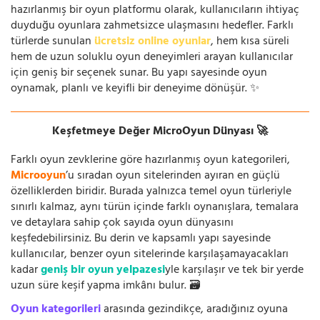
hazırlanmış bir oyun platformu olarak, kullanıcıların ihtiyaç
duyduğu oyunlara zahmetsizce ulaşmasını hedefler. Farklı
türlerde sunulan
ücretsiz online oyunlar
, hem kısa süreli
hem de uzun soluklu oyun deneyimleri arayan kullanıcılar
için geniş bir seçenek sunar. Bu yapı sayesinde oyun
oynamak, planlı ve keyifli bir deneyime dönüşür. ✨
Keşfetmeye Değer MicroOyun Dünyası 🚀
Farklı oyun zevklerine göre hazırlanmış oyun kategorileri,
Microoyun
’u sıradan oyun sitelerinden ayıran en güçlü
özelliklerden biridir. Burada yalnızca temel oyun türleriyle
sınırlı kalmaz, aynı türün içinde farklı oynanışlara, temalara
ve detaylara sahip çok sayıda oyun dünyasını
keşfedebilirsiniz. Bu derin ve kapsamlı yapı sayesinde
kullanıcılar, benzer oyun sitelerinde karşılaşamayacakları
kadar
geniş bir oyun yelpazesi
yle karşılaşır ve tek bir yerde
uzun süre keşif yapma imkânı bulur. 🗃️
Oyun kategorileri
arasında gezindikçe, aradığınız oyuna