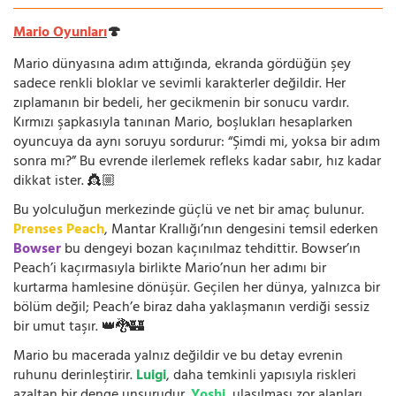
Mario Oyunları
🍄
Mario dünyasına adım attığında, ekranda gördüğün şey
sadece renkli bloklar ve sevimli karakterler değildir. Her
zıplamanın bir bedeli, her gecikmenin bir sonucu vardır.
Kırmızı şapkasıyla tanınan Mario, boşlukları hesaplarken
oyuncuya da aynı soruyu sordurur: “Şimdi mi, yoksa bir adım
sonra mı?” Bu evrende ilerlemek refleks kadar sabır, hız kadar
dikkat ister. 👸🏼
Bu yolculuğun merkezinde güçlü ve net bir amaç bulunur.
Prenses Peach
, Mantar Krallığı’nın dengesini temsil ederken
Bowser
bu dengeyi bozan kaçınılmaz tehdittir. Bowser’ın
Peach’i kaçırmasıyla birlikte Mario’nun her adımı bir
kurtarma hamlesine dönüşür. Geçilen her dünya, yalnızca bir
bölüm değil; Peach’e biraz daha yaklaşmanın verdiği sessiz
bir umut taşır. 👑🐉🏰
Mario bu macerada yalnız değildir ve bu detay evrenin
ruhunu derinleştirir.
Luigi
, daha temkinli yapısıyla riskleri
azaltan bir denge unsurudur.
Yoshi
, ulaşılması zor alanları