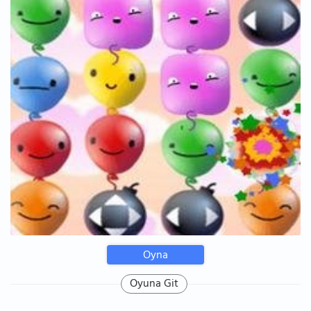
Oyna
Oyuna Git