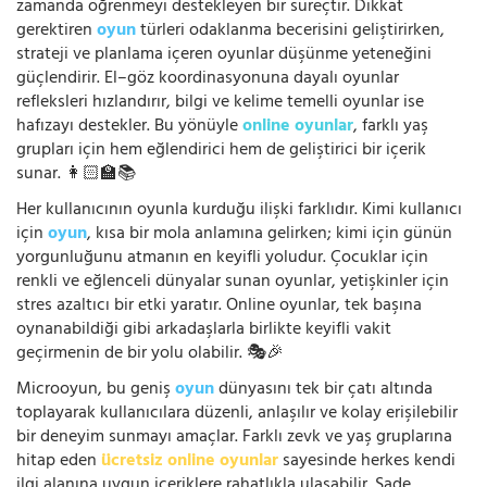
zamanda öğrenmeyi destekleyen bir süreçtir. Dikkat
gerektiren
oyun
türleri odaklanma becerisini geliştirirken,
strateji ve planlama içeren oyunlar düşünme yeteneğini
güçlendirir. El–göz koordinasyonuna dayalı oyunlar
refleksleri hızlandırır, bilgi ve kelime temelli oyunlar ise
hafızayı destekler. Bu yönüyle
online oyunlar
, farklı yaş
grupları için hem eğlendirici hem de geliştirici bir içerik
sunar. 👩🏻‍🏫📚
Her kullanıcının oyunla kurduğu ilişki farklıdır. Kimi kullanıcı
için
oyun
, kısa bir mola anlamına gelirken; kimi için günün
yorgunluğunu atmanın en keyifli yoludur. Çocuklar için
renkli ve eğlenceli dünyalar sunan oyunlar, yetişkinler için
stres azaltıcı bir etki yaratır. Online oyunlar, tek başına
oynanabildiği gibi arkadaşlarla birlikte keyifli vakit
geçirmenin de bir yolu olabilir. 🎭🎉
Microoyun, bu geniş
oyun
dünyasını tek bir çatı altında
toplayarak kullanıcılara düzenli, anlaşılır ve kolay erişilebilir
bir deneyim sunmayı amaçlar. Farklı zevk ve yaş gruplarına
hitap eden
ücretsiz online oyunlar
sayesinde herkes kendi
ilgi alanına uygun içeriklere rahatlıkla ulaşabilir. Sade