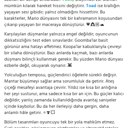
mümkün kılarak hareket hissini değiştirir.
Toad
ise krallığın
yaşayan sesi gibidir; yalnız olmadığını hissettirir. Bu
karakterler, Mario dünyasını tek bir kahramanın koşusundan
çıkarıp yaşayan bir maceraya dönüştürür. 💗👸🏼🐢
Karşılaşılan düşmanlar yalnızca engel değildir; oyuncunun
dikkatsizliğini test eden sınavlardır. Goomba’lar basit
görünür ama hatayı affetmez. Koopa’lar kabuklarıyla çevreyi
bir silaha dönüştürür. Bazı anlarda kaçmak, bazı anlarda
düşmanı bilinçli kullanmak gerekir. Bu yüzden Mario dünyası
ezberle değil, okuyarak oynanır. 👾
Yolculuğun temposu, güçlendirici öğelerle sürekli değişir.
Mantar büyümeyi sağlar ama sorumluluk da getirir. Ateş
çiçeği mesafeyi avantaja çevirir. Yıldız ise kısa bir anlığına
her şeyi susturur, ama sadece kısa bir an için. Bu güçler kalıcı
değildir; yanlış zamanda kullanıldığında avantaj saniyeler
içinde kaybolur. Bu da her ilerleyişi daha gergin, daha
anlamlı hâle getirir. ⭐🍄💥
Bölüm tasarımları oyuncuyu tek bir yola mahkûm etmez.