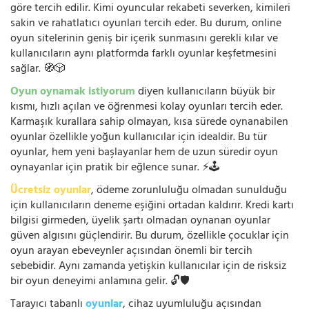
göre tercih edilir. Kimi oyuncular rekabeti severken, kimileri
sakin ve rahatlatıcı oyunları tercih eder. Bu durum, online
oyun sitelerinin geniş bir içerik sunmasını gerekli kılar ve
kullanıcıların aynı platformda farklı oyunlar keşfetmesini
sağlar. 🧭🎲
Oyun oynamak istiyorum
diyen kullanıcıların büyük bir
kısmı, hızlı açılan ve öğrenmesi kolay oyunları tercih eder.
Karmaşık kurallara sahip olmayan, kısa sürede oynanabilen
oyunlar özellikle yoğun kullanıcılar için idealdir. Bu tür
oyunlar, hem yeni başlayanlar hem de uzun süredir oyun
oynayanlar için pratik bir eğlence sunar. ⚡🕹️
Ücretsiz oyunlar
, ödeme zorunluluğu olmadan sunulduğu
için kullanıcıların deneme eşiğini ortadan kaldırır. Kredi kartı
bilgisi girmeden, üyelik şartı olmadan oynanan oyunlar
güven algısını güçlendirir. Bu durum, özellikle çocuklar için
oyun arayan ebeveynler açısından önemli bir tercih
sebebidir. Aynı zamanda yetişkin kullanıcılar için de risksiz
bir oyun deneyimi anlamına gelir. 🔓🛡️
Tarayıcı tabanlı
oyunlar
, cihaz uyumluluğu açısından