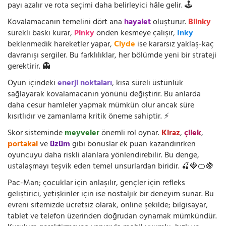
payı azalır ve rota seçimi daha belirleyici hâle gelir. 🕹️
Kovalamacanın temelini dört ana
hayalet
oluşturur.
Blinky
sürekli baskı kurar,
Pinky
önden kesmeye çalışır,
Inky
beklenmedik hareketler yapar,
Clyde
ise kararsız yaklaş-kaç
davranışı sergiler. Bu farklılıklar, her bölümde yeni bir strateji
gerektirir. 👻
Oyun içindeki
enerji noktaları
, kısa süreli üstünlük
sağlayarak kovalamacanın yönünü değiştirir. Bu anlarda
daha cesur hamleler yapmak mümkün olur ancak süre
kısıtlıdır ve zamanlama kritik öneme sahiptir. ⚡
Skor sisteminde
meyveler
önemli rol oynar.
Kiraz
,
çilek
,
portakal
ve
üzüm
gibi bonuslar ek puan kazandırırken
oyuncuyu daha riskli alanlara yönlendirebilir. Bu denge,
ustalaşmayı teşvik eden temel unsurlardan biridir. 🍒🍓🍊🍇
Pac-Man; çocuklar için anlaşılır, gençler için refleks
geliştirici, yetişkinler için ise nostaljik bir deneyim sunar. Bu
evreni sitemizde ücretsiz olarak, online şekilde; bilgisayar,
tablet ve telefon üzerinden doğrudan oynamak mümkündür.