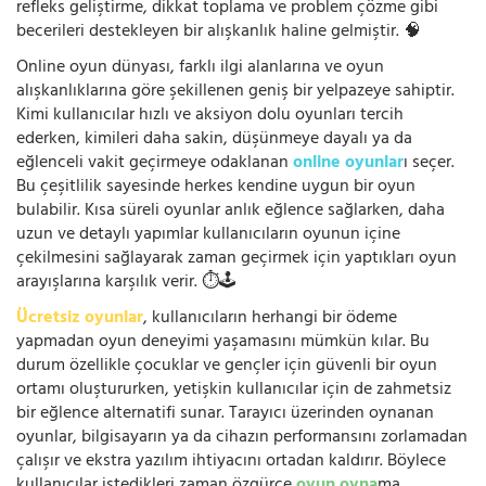
refleks geliştirme, dikkat toplama ve problem çözme gibi
becerileri destekleyen bir alışkanlık haline gelmiştir. 🧠
Online oyun dünyası, farklı ilgi alanlarına ve oyun
alışkanlıklarına göre şekillenen geniş bir yelpazeye sahiptir.
Kimi kullanıcılar hızlı ve aksiyon dolu oyunları tercih
ederken, kimileri daha sakin, düşünmeye dayalı ya da
eğlenceli vakit geçirmeye odaklanan
online oyunlar
ı seçer.
Bu çeşitlilik sayesinde herkes kendine uygun bir oyun
bulabilir. Kısa süreli oyunlar anlık eğlence sağlarken, daha
uzun ve detaylı yapımlar kullanıcıların oyunun içine
çekilmesini sağlayarak zaman geçirmek için yaptıkları oyun
arayışlarına karşılık verir. ⏱️🕹️
Ücretsiz oyunlar
, kullanıcıların herhangi bir ödeme
yapmadan oyun deneyimi yaşamasını mümkün kılar. Bu
durum özellikle çocuklar ve gençler için güvenli bir oyun
ortamı oluştururken, yetişkin kullanıcılar için de zahmetsiz
bir eğlence alternatifi sunar. Tarayıcı üzerinden oynanan
oyunlar, bilgisayarın ya da cihazın performansını zorlamadan
çalışır ve ekstra yazılım ihtiyacını ortadan kaldırır. Böylece