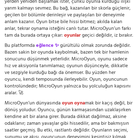
yerden yeniden başlamak ister, çünkü oyunla kurduğu ilişki
yarım kalmayı sevmez. Bu bağ, kazanılan bir skorla güçlenir,
geçilen bir bölümle derinleşir ve paylaşılan bir deneyimle
anlam kazanır. Oyun bitse bile hissi bitmez; akılda kalan
anlar, tekrar oynama isteğini canlı tutar. MicroOyun’un farkı
tam da burada ortaya çıkar:
oyunlar
geçici değildir, iz bırakır.
Bu platformda
eğlence ✨
gürültülü olmak zorunda değildir.
Bazen sakin bir oyunda kaybolmak, bazen tek bir hamlenin
sonucunu düşünmek yeterlidir. MicroOyun, oyunu sadece
hız ve aksiyonla tanımlamaz; oyunun düşünceyle, dikkatle
ve sezgiyle kurduğu bağı da önemser. Bu yüzden her
oyuncu, kendi temposunda ilerleyebilir. Oyun, oyuncunun
kontrolündedir; MicroOyun yalnızca bu yolculuğun kapısını
aralar. 🚀
MicroOyun’un dünyasında
oyun oyna
mak bir kaçış değil, bir
dönüş yoludur. Oyuncu, günün karmaşasından uzaklaşırken
kendine ait bir alana girer. Burada dikkat dağılmaz, aksine
odaklanır; zaman yavaşlar gibi hissedilir, ama bir bakmışsın
saatler geçmiş. Bu etki, rastlantı değildir. Oyunların seçimi,
sunumu ve akışı, oyuncunun deneyimini kesintisiz kılmak