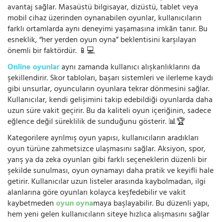
avantaj sağlar. Masaüstü bilgisayar, dizüstü, tablet veya
mobil cihaz üzerinden oynanabilen oyunlar, kullanıcıların
farklı ortamlarda aynı deneyimi yaşamasına imkân tanır. Bu
esneklik, “her yerden oyun oyna” beklentisini karşılayan
önemli bir faktördür. 📱💻
Online oyunlar
aynı zamanda kullanıcı alışkanlıklarını da
şekillendirir. Skor tabloları, başarı sistemleri ve ilerleme kaydı
gibi unsurlar, oyuncuların oyunlara tekrar dönmesini sağlar.
Kullanıcılar, kendi gelişimini takip edebildiği oyunlarda daha
uzun süre vakit geçirir. Bu da kaliteli oyun içeriğinin, sadece
eğlence değil süreklilik de sunduğunu gösterir. 📊🏆
Kategorilere ayrılmış oyun yapısı, kullanıcıların aradıkları
oyun türüne zahmetsizce ulaşmasını sağlar. Aksiyon, spor,
yarış ya da zeka oyunları gibi farklı seçeneklerin düzenli bir
şekilde sunulması, oyun oynamayı daha pratik ve keyifli hale
getirir. Kullanıcılar uzun listeler arasında kaybolmadan, ilgi
alanlarına göre oyunları kolayca keşfedebilir ve vakit
kaybetmeden
oyun oyna
maya başlayabilir. Bu düzenli yapı,
hem yeni gelen kullanıcıların siteye hızlıca alışmasını sağlar