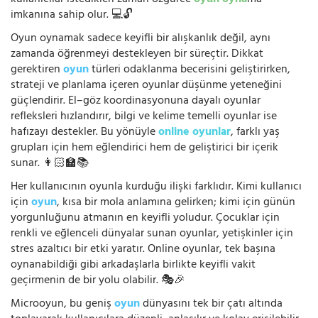
kullanıcılar istedikleri zaman özgürce
oyun oyna
ma
imkanına sahip olur. 💻🔓
Oyun oynamak sadece keyifli bir alışkanlık değil, aynı
zamanda öğrenmeyi destekleyen bir süreçtir. Dikkat
gerektiren
oyun
türleri odaklanma becerisini geliştirirken,
strateji ve planlama içeren oyunlar düşünme yeteneğini
güçlendirir. El–göz koordinasyonuna dayalı oyunlar
refleksleri hızlandırır, bilgi ve kelime temelli oyunlar ise
hafızayı destekler. Bu yönüyle
online oyunlar
, farklı yaş
grupları için hem eğlendirici hem de geliştirici bir içerik
sunar. 👩🏻‍🏫📚
Her kullanıcının oyunla kurduğu ilişki farklıdır. Kimi kullanıcı
için
oyun
, kısa bir mola anlamına gelirken; kimi için günün
yorgunluğunu atmanın en keyifli yoludur. Çocuklar için
renkli ve eğlenceli dünyalar sunan oyunlar, yetişkinler için
stres azaltıcı bir etki yaratır. Online oyunlar, tek başına
oynanabildiği gibi arkadaşlarla birlikte keyifli vakit
geçirmenin de bir yolu olabilir. 🎭🎉
Microoyun, bu geniş
oyun
dünyasını tek bir çatı altında