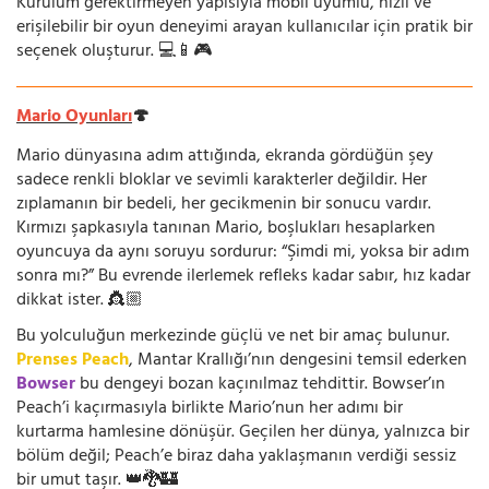
Kurulum gerektirmeyen yapısıyla mobil uyumlu, hızlı ve
erişilebilir bir oyun deneyimi arayan kullanıcılar için pratik bir
seçenek oluşturur. 💻📱🎮
Mario Oyunları
🍄
Mario dünyasına adım attığında, ekranda gördüğün şey
sadece renkli bloklar ve sevimli karakterler değildir. Her
zıplamanın bir bedeli, her gecikmenin bir sonucu vardır.
Kırmızı şapkasıyla tanınan Mario, boşlukları hesaplarken
oyuncuya da aynı soruyu sordurur: “Şimdi mi, yoksa bir adım
sonra mı?” Bu evrende ilerlemek refleks kadar sabır, hız kadar
dikkat ister. 👸🏼
Bu yolculuğun merkezinde güçlü ve net bir amaç bulunur.
Prenses Peach
, Mantar Krallığı’nın dengesini temsil ederken
Bowser
bu dengeyi bozan kaçınılmaz tehdittir. Bowser’ın
Peach’i kaçırmasıyla birlikte Mario’nun her adımı bir
kurtarma hamlesine dönüşür. Geçilen her dünya, yalnızca bir
bölüm değil; Peach’e biraz daha yaklaşmanın verdiği sessiz
bir umut taşır. 👑🐉🏰