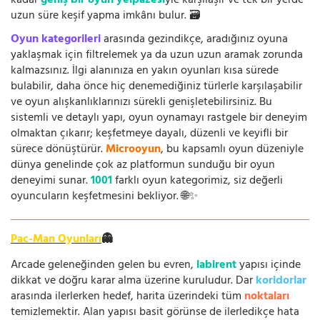
kadar
geniş bir oyun yelpazesi
yle karşılaşır ve tek bir yerde
uzun süre keşif yapma imkânı bulur. 🗃️
Oyun kategorileri
arasında gezindikçe, aradığınız oyuna
yaklaşmak için filtrelemek ya da uzun uzun aramak zorunda
kalmazsınız. İlgi alanınıza en yakın oyunları kısa sürede
bulabilir, daha önce hiç denemediğiniz türlerle karşılaşabilir
ve oyun alışkanlıklarınızı sürekli genişletebilirsiniz. Bu
sistemli ve detaylı yapı, oyun oynamayı rastgele bir deneyim
olmaktan çıkarır; keşfetmeye dayalı, düzenli ve keyifli bir
sürece dönüştürür.
Microoyun
, bu kapsamlı oyun düzeniyle
dünya genelinde çok az platformun sunduğu bir oyun
deneyimi sunar.
1001
farklı oyun kategorimiz, siz değerli
oyuncuların keşfetmesini bekliyor. 🌐✨
Pac-Man Oyunları
👻
Arcade geleneğinden gelen bu evren,
labirent
yapısı içinde
dikkat ve doğru karar alma üzerine kuruludur. Dar
koridorlar
arasında ilerlerken hedef, harita üzerindeki tüm
noktaları
temizlemektir. Alan yapısı basit görünse de ilerledikçe hata