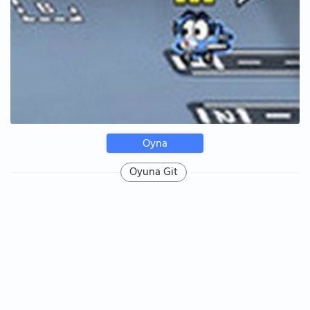
Oyna
Oyuna Git