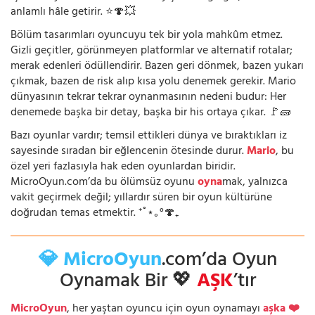
anlamlı hâle getirir. ⭐🍄💥
Bölüm tasarımları oyuncuyu tek bir yola mahkûm etmez.
Gizli geçitler, görünmeyen platformlar ve alternatif rotalar;
merak edenleri ödüllendirir. Bazen geri dönmek, bazen yukarı
çıkmak, bazen de risk alıp kısa yolu denemek gerekir. Mario
dünyasının tekrar tekrar oynanmasının nedeni budur: Her
denemede başka bir detay, başka bir his ortaya çıkar. 🚩🧱
Bazı oyunlar vardır; temsil ettikleri dünya ve bıraktıkları iz
sayesinde sıradan bir eğlencenin ötesinde durur.
Mario
, bu
özel yeri fazlasıyla hak eden oyunlardan biridir.
MicroOyun.com’da bu ölümsüz oyunu
oyna
mak, yalnızca
vakit geçirmek değil; yıllardır süren bir oyun kültürüne
doğrudan temas etmektir. ⁺˚⋆｡°🍄₊
💎 MicroOyun
.com’da Oyun
Oynamak Bir 💖
AŞK
’tır
MicroOyun
, her yaştan oyuncu için oyun oynamayı
aşka ❤️