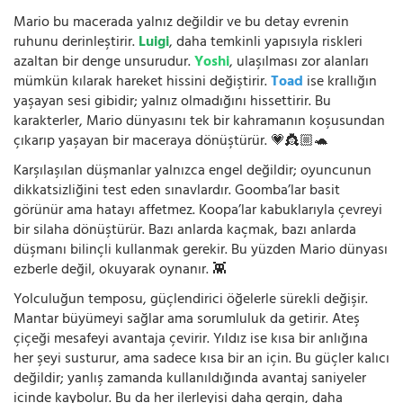
Mario bu macerada yalnız değildir ve bu detay evrenin
ruhunu derinleştirir.
Luigi
, daha temkinli yapısıyla riskleri
azaltan bir denge unsurudur.
Yoshi
, ulaşılması zor alanları
mümkün kılarak hareket hissini değiştirir.
Toad
ise krallığın
yaşayan sesi gibidir; yalnız olmadığını hissettirir. Bu
karakterler, Mario dünyasını tek bir kahramanın koşusundan
çıkarıp yaşayan bir maceraya dönüştürür. 💗👸🏼🐢
Karşılaşılan düşmanlar yalnızca engel değildir; oyuncunun
dikkatsizliğini test eden sınavlardır. Goomba’lar basit
görünür ama hatayı affetmez. Koopa’lar kabuklarıyla çevreyi
bir silaha dönüştürür. Bazı anlarda kaçmak, bazı anlarda
düşmanı bilinçli kullanmak gerekir. Bu yüzden Mario dünyası
ezberle değil, okuyarak oynanır. 👾
Yolculuğun temposu, güçlendirici öğelerle sürekli değişir.
Mantar büyümeyi sağlar ama sorumluluk da getirir. Ateş
çiçeği mesafeyi avantaja çevirir. Yıldız ise kısa bir anlığına
her şeyi susturur, ama sadece kısa bir an için. Bu güçler kalıcı
değildir; yanlış zamanda kullanıldığında avantaj saniyeler
içinde kaybolur. Bu da her ilerleyişi daha gergin, daha