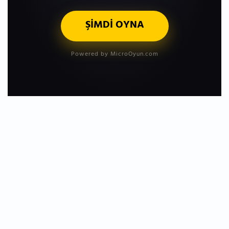
ŞİMDİ OYNA
Powered by MicroOyun.com