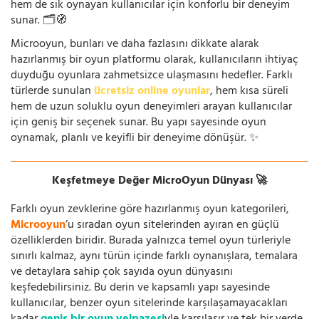
hem de sık oynayan kullanıcılar için konforlu bir deneyim
sunar. 🗂️🧭
Microoyun, bunları ve daha fazlasını dikkate alarak
hazırlanmış bir oyun platformu olarak, kullanıcıların ihtiyaç
duyduğu oyunlara zahmetsizce ulaşmasını hedefler. Farklı
türlerde sunulan
ücretsiz online oyunlar
, hem kısa süreli
hem de uzun soluklu oyun deneyimleri arayan kullanıcılar
için geniş bir seçenek sunar. Bu yapı sayesinde oyun
oynamak, planlı ve keyifli bir deneyime dönüşür. ✨
Keşfetmeye Değer MicroOyun Dünyası 🚀
Farklı oyun zevklerine göre hazırlanmış oyun kategorileri,
Microoyun
’u sıradan oyun sitelerinden ayıran en güçlü
özelliklerden biridir. Burada yalnızca temel oyun türleriyle
sınırlı kalmaz, aynı türün içinde farklı oynanışlara, temalara
ve detaylara sahip çok sayıda oyun dünyasını
keşfedebilirsiniz. Bu derin ve kapsamlı yapı sayesinde
kullanıcılar, benzer oyun sitelerinde karşılaşamayacakları