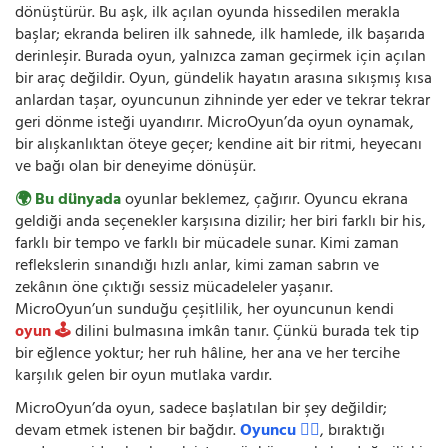
dönüştürür. Bu aşk, ilk açılan oyunda hissedilen merakla
başlar; ekranda beliren ilk sahnede, ilk hamlede, ilk başarıda
derinleşir. Burada oyun, yalnızca zaman geçirmek için açılan
bir araç değildir. Oyun, gündelik hayatın arasına sıkışmış kısa
anlardan taşar, oyuncunun zihninde yer eder ve tekrar tekrar
geri dönme isteği uyandırır. MicroOyun’da oyun oynamak,
bir alışkanlıktan öteye geçer; kendine ait bir ritmi, heyecanı
ve bağı olan bir deneyime dönüşür.
🌍 Bu dünyada
oyunlar beklemez, çağırır. Oyuncu ekrana
geldiği anda seçenekler karşısına dizilir; her biri farklı bir his,
farklı bir tempo ve farklı bir mücadele sunar. Kimi zaman
reflekslerin sınandığı hızlı anlar, kimi zaman sabrın ve
zekânın öne çıktığı sessiz mücadeleler yaşanır.
MicroOyun’un sunduğu çeşitlilik, her oyuncunun kendi
oyun 🕹️
dilini bulmasına imkân tanır. Çünkü burada tek tip
bir eğlence yoktur; her ruh hâline, her ana ve her tercihe
karşılık gelen bir oyun mutlaka vardır.
MicroOyun’da oyun, sadece başlatılan bir şey değildir;
devam etmek istenen bir bağdır.
Oyuncu 🧍‍♂️
, bıraktığı