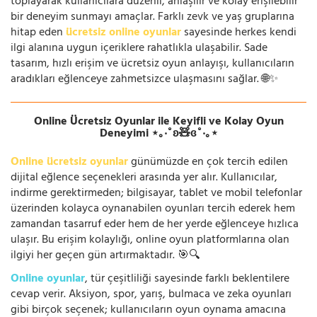
toplayarak kullanıcılara düzenli, anlaşılır ve kolay erişilebilir
bir deneyim sunmayı amaçlar. Farklı zevk ve yaş gruplarına
hitap eden
ücretsiz online oyunlar
sayesinde herkes kendi
ilgi alanına uygun içeriklere rahatlıkla ulaşabilir. Sade
tasarım, hızlı erişim ve ücretsiz oyun anlayışı, kullanıcıların
aradıkları eğlenceye zahmetsizce ulaşmasını sağlar. 🌐✨
Online Ücretsiz Oyunlar ile Keyifli ve Kolay Oyun
Deneyimi ⋆｡‧˚ʚ🧸ɞ˚‧｡⋆
Online ücretsiz oyunlar
günümüzde en çok tercih edilen
dijital eğlence seçenekleri arasında yer alır. Kullanıcılar,
indirme gerektirmeden; bilgisayar, tablet ve mobil telefonlar
üzerinden kolayca oynanabilen oyunları tercih ederek hem
zamandan tasarruf eder hem de her yerde eğlenceye hızlıca
ulaşır. Bu erişim kolaylığı, online oyun platformlarına olan
ilgiyi her geçen gün artırmaktadır. 🎯🔍
Online oyunlar
, tür çeşitliliği sayesinde farklı beklentilere
cevap verir. Aksiyon, spor, yarış, bulmaca ve zeka oyunları
gibi birçok seçenek; kullanıcıların oyun oynama amacına