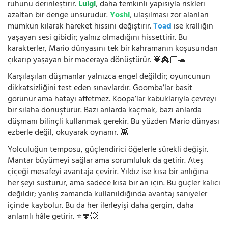
ruhunu derinleştirir.
Luigi
, daha temkinli yapısıyla riskleri
azaltan bir denge unsurudur.
Yoshi
, ulaşılması zor alanları
mümkün kılarak hareket hissini değiştirir.
Toad
ise krallığın
yaşayan sesi gibidir; yalnız olmadığını hissettirir. Bu
karakterler, Mario dünyasını tek bir kahramanın koşusundan
çıkarıp yaşayan bir maceraya dönüştürür. 💗👸🏼🐢
Karşılaşılan düşmanlar yalnızca engel değildir; oyuncunun
dikkatsizliğini test eden sınavlardır. Goomba’lar basit
görünür ama hatayı affetmez. Koopa’lar kabuklarıyla çevreyi
bir silaha dönüştürür. Bazı anlarda kaçmak, bazı anlarda
düşmanı bilinçli kullanmak gerekir. Bu yüzden Mario dünyası
ezberle değil, okuyarak oynanır. 👾
Yolculuğun temposu, güçlendirici öğelerle sürekli değişir.
Mantar büyümeyi sağlar ama sorumluluk da getirir. Ateş
çiçeği mesafeyi avantaja çevirir. Yıldız ise kısa bir anlığına
her şeyi susturur, ama sadece kısa bir an için. Bu güçler kalıcı
değildir; yanlış zamanda kullanıldığında avantaj saniyeler
içinde kaybolur. Bu da her ilerleyişi daha gergin, daha
anlamlı hâle getirir. ⭐🍄💥