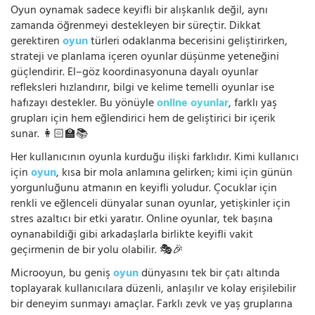
Oyun oynamak sadece keyifli bir alışkanlık değil, aynı
zamanda öğrenmeyi destekleyen bir süreçtir. Dikkat
gerektiren
oyun
türleri odaklanma becerisini geliştirirken,
strateji ve planlama içeren oyunlar düşünme yeteneğini
güçlendirir. El–göz koordinasyonuna dayalı oyunlar
refleksleri hızlandırır, bilgi ve kelime temelli oyunlar ise
hafızayı destekler. Bu yönüyle
online oyunlar
, farklı yaş
grupları için hem eğlendirici hem de geliştirici bir içerik
sunar. 👩🏻‍🏫📚
Her kullanıcının oyunla kurduğu ilişki farklıdır. Kimi kullanıcı
için
oyun
, kısa bir mola anlamına gelirken; kimi için günün
yorgunluğunu atmanın en keyifli yoludur. Çocuklar için
renkli ve eğlenceli dünyalar sunan oyunlar, yetişkinler için
stres azaltıcı bir etki yaratır. Online oyunlar, tek başına
oynanabildiği gibi arkadaşlarla birlikte keyifli vakit
geçirmenin de bir yolu olabilir. 🎭🎉
Microoyun, bu geniş
oyun
dünyasını tek bir çatı altında
toplayarak kullanıcılara düzenli, anlaşılır ve kolay erişilebilir
bir deneyim sunmayı amaçlar. Farklı zevk ve yaş gruplarına