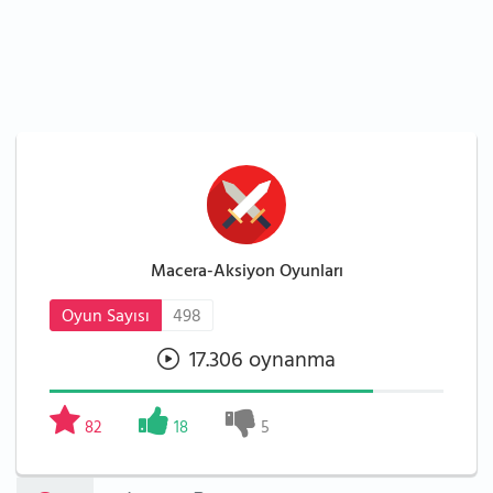
Macera-Aksiyon Oyunları
Oyun Sayısı
498
17.306 oynanma
82
18
5