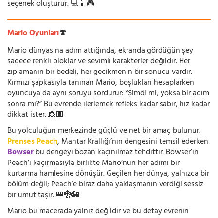
seçenek oluşturur. 💻📱🎮
Mario Oyunları
🍄
Mario dünyasına adım attığında, ekranda gördüğün şey
sadece renkli bloklar ve sevimli karakterler değildir. Her
zıplamanın bir bedeli, her gecikmenin bir sonucu vardır.
Kırmızı şapkasıyla tanınan Mario, boşlukları hesaplarken
oyuncuya da aynı soruyu sordurur: “Şimdi mi, yoksa bir adım
sonra mı?” Bu evrende ilerlemek refleks kadar sabır, hız kadar
dikkat ister. 👸🏼
Bu yolculuğun merkezinde güçlü ve net bir amaç bulunur.
Prenses Peach
, Mantar Krallığı’nın dengesini temsil ederken
Bowser
bu dengeyi bozan kaçınılmaz tehdittir. Bowser’ın
Peach’i kaçırmasıyla birlikte Mario’nun her adımı bir
kurtarma hamlesine dönüşür. Geçilen her dünya, yalnızca bir
bölüm değil; Peach’e biraz daha yaklaşmanın verdiği sessiz
bir umut taşır. 👑🐉🏰
Mario bu macerada yalnız değildir ve bu detay evrenin