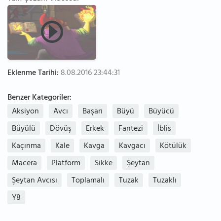
Eklenme Tarihi:
8.08.2016 23:44:31
Benzer Kategoriler:
Aksiyon
Avcı
Başarı
Büyü
Büyücü
Büyülü
Dövüş
Erkek
Fantezi
İblis
Kaçınma
Kale
Kavga
Kavgacı
Kötülük
Macera
Platform
Sikke
Şeytan
Şeytan Avcısı
Toplamalı
Tuzak
Tuzaklı
Y8