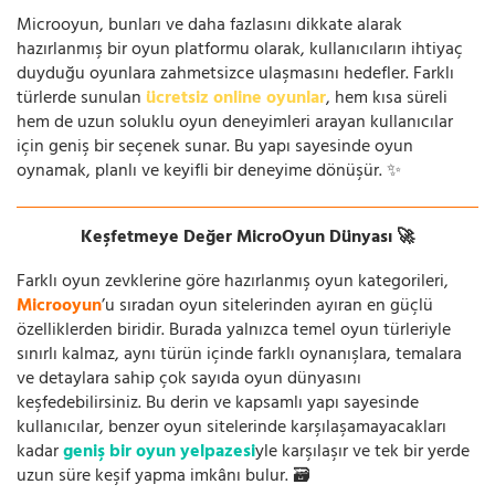
Microoyun, bunları ve daha fazlasını dikkate alarak
hazırlanmış bir oyun platformu olarak, kullanıcıların ihtiyaç
duyduğu oyunlara zahmetsizce ulaşmasını hedefler. Farklı
türlerde sunulan
ücretsiz online oyunlar
, hem kısa süreli
hem de uzun soluklu oyun deneyimleri arayan kullanıcılar
için geniş bir seçenek sunar. Bu yapı sayesinde oyun
oynamak, planlı ve keyifli bir deneyime dönüşür. ✨
Keşfetmeye Değer MicroOyun Dünyası 🚀
Farklı oyun zevklerine göre hazırlanmış oyun kategorileri,
Microoyun
’u sıradan oyun sitelerinden ayıran en güçlü
özelliklerden biridir. Burada yalnızca temel oyun türleriyle
sınırlı kalmaz, aynı türün içinde farklı oynanışlara, temalara
ve detaylara sahip çok sayıda oyun dünyasını
keşfedebilirsiniz. Bu derin ve kapsamlı yapı sayesinde
kullanıcılar, benzer oyun sitelerinde karşılaşamayacakları
kadar
geniş bir oyun yelpazesi
yle karşılaşır ve tek bir yerde
uzun süre keşif yapma imkânı bulur. 🗃️