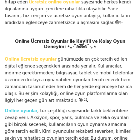
hitap eden
ücretsiz online oyunlar
sayesinde herkes kendi
ilgi alanına uygun içeriklere rahatlıkla ulaşabilir. Sade
tasarım, hızlı erişim ve ücretsiz oyun anlayışı, kullanıcıların
aradıkları eğlenceye zahmetsizce ulaşmasını sağlar. 🌐✨
Online Ücretsiz Oyunlar ile Keyifli ve Kolay Oyun
Deneyimi ⋆｡‧˚ʚ🧸ɞ˚‧｡⋆
Online ücretsiz oyunlar
günümüzde en çok tercih edilen
dijital eğlence seçenekleri arasında yer alır. Kullanıcılar,
indirme gerektirmeden; bilgisayar, tablet ve mobil telefonlar
üzerinden kolayca oynanabilen oyunları tercih ederek hem
zamandan tasarruf eder hem de her yerde eğlenceye hızlıca
ulaşır. Bu erişim kolaylığı, online oyun platformlarına olan
ilgiyi her geçen gün artırmaktadır. 🎯🔍
Online oyunlar
, tür çeşitliliği sayesinde farklı beklentilere
cevap verir. Aksiyon, spor, yarış, bulmaca ve zeka oyunları
gibi birçok seçenek; kullanıcıların oyun oynama amacına
göre tercih edilir. Kimi oyuncular rekabeti severken, kimileri
sakin ve rahatlatıcı oyunları tercih eder. Bu durum, online