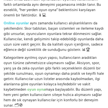
farklı ortamlarda aynı deneyimi yaşamasına imkân tanır. Bu
esneklik, “her yerden oyun oyna” beklentisini karşılayan
önemli bir faktördür. 📱💻
Online oyunlar
aynı zamanda kullanıcı alışkanlıklarını da
şekillendirir. Skor tabloları, başarı sistemleri ve ilerleme kaydı
gibi unsurlar, oyuncuların oyunlara tekrar dönmesini sağlar.
Kullanıcılar, kendi gelişimini takip edebildiği oyunlarda daha
uzun süre vakit geçirir. Bu da kaliteli oyun içeriğinin, sadece
eğlence değil süreklilik de sunduğunu gösterir. 📊🏆
Kategorilere ayrılmış oyun yapısı, kullanıcıların aradıkları
oyun türüne zahmetsizce ulaşmasını sağlar. Aksiyon, spor,
yarış ya da zeka oyunları gibi farklı seçeneklerin düzenli bir
şekilde sunulması, oyun oynamayı daha pratik ve keyifli hale
getirir. Kullanıcılar uzun listeler arasında kaybolmadan, ilgi
alanlarına göre oyunları kolayca keşfedebilir ve vakit
kaybetmeden
oyun oyna
maya başlayabilir. Bu düzenli yapı,
hem yeni gelen kullanıcıların siteye hızlıca alışmasını sağlar
hem de sık oynayan kullanıcılar için konforlu bir deneyim
sunar. 🗂️🧭