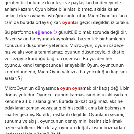
geçilen bir bölümle derinleşir ve paylaşılan bir deneyimle
anlam kazanır. Oyun bitse bile hissi bitmez; akılda kalan
anlar, tekrar oynama isteğini canlı tutar. MicroOyun’un farkı
tam da burada ortaya çıkar:
oyunlar
geçici değildir, iz bırakır.
Bu platformda
eğlence ✨
gürültülü olmak zorunda değildir.
Bazen sakin bir oyunda kaybolmak, bazen tek bir hamlenin
sonucunu düşünmek yeterlidir. MicroOyun, oyunu sadece
hız ve aksiyonla tanımlamaz; oyunun düşünceyle, dikkatle
ve sezgiyle kurduğu bağı da önemser. Bu yüzden her
oyuncu, kendi temposunda ilerleyebilir. Oyun, oyuncunun
kontrolündedir; MicroOyun yalnızca bu yolculuğun kapısını
aralar. 🚀
MicroOyun’un dünyasında
oyun oyna
mak bir kaçış değil, bir
dönüş yoludur. Oyuncu, günün karmaşasından uzaklaşırken
kendine ait bir alana girer. Burada dikkat dağılmaz, aksine
odaklanır; zaman yavaşlar gibi hissedilir, ama bir bakmışsın
saatler geçmiş. Bu etki, rastlantı değildir. Oyunların seçimi,
sunumu ve akışı, oyuncunun deneyimini kesintisiz kılmak
üzere şekillenir. Her detay, oyunun doğal akışını bozmadan