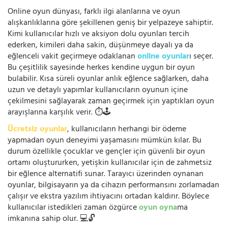
Online oyun dünyası, farklı ilgi alanlarına ve oyun
alışkanlıklarına göre şekillenen geniş bir yelpazeye sahiptir.
Kimi kullanıcılar hızlı ve aksiyon dolu oyunları tercih
ederken, kimileri daha sakin, düşünmeye dayalı ya da
eğlenceli vakit geçirmeye odaklanan
online oyunlar
ı seçer.
Bu çeşitlilik sayesinde herkes kendine uygun bir oyun
bulabilir. Kısa süreli oyunlar anlık eğlence sağlarken, daha
uzun ve detaylı yapımlar kullanıcıların oyunun içine
çekilmesini sağlayarak zaman geçirmek için yaptıkları oyun
arayışlarına karşılık verir. ⏱️🕹️
Ücretsiz oyunlar
, kullanıcıların herhangi bir ödeme
yapmadan oyun deneyimi yaşamasını mümkün kılar. Bu
durum özellikle çocuklar ve gençler için güvenli bir oyun
ortamı oluştururken, yetişkin kullanıcılar için de zahmetsiz
bir eğlence alternatifi sunar. Tarayıcı üzerinden oynanan
oyunlar, bilgisayarın ya da cihazın performansını zorlamadan
çalışır ve ekstra yazılım ihtiyacını ortadan kaldırır. Böylece
kullanıcılar istedikleri zaman özgürce
oyun oyna
ma
imkanına sahip olur. 💻🔓