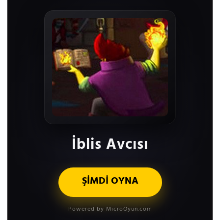
İblis Avcısı
ŞİMDİ OYNA
Powered by MicroOyun.com