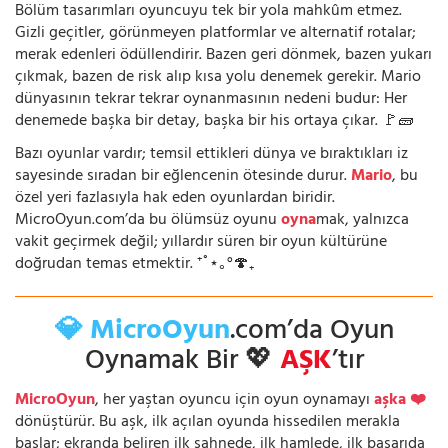
Bölüm tasarımları oyuncuyu tek bir yola mahkûm etmez.
Gizli geçitler, görünmeyen platformlar ve alternatif rotalar;
merak edenleri ödüllendirir. Bazen geri dönmek, bazen yukarı
çıkmak, bazen de risk alıp kısa yolu denemek gerekir. Mario
dünyasının tekrar tekrar oynanmasının nedeni budur: Her
denemede başka bir detay, başka bir his ortaya çıkar. 🚩🧱
Bazı oyunlar vardır; temsil ettikleri dünya ve bıraktıkları iz
sayesinde sıradan bir eğlencenin ötesinde durur.
Mario
, bu
özel yeri fazlasıyla hak eden oyunlardan biridir.
MicroOyun.com’da bu ölümsüz oyunu
oyna
mak, yalnızca
vakit geçirmek değil; yıllardır süren bir oyun kültürüne
doğrudan temas etmektir. ⁺˚⋆｡°🍄₊
💎 MicroOyun
.com’da Oyun
Oynamak Bir 💖
AŞK
’tır
MicroOyun
, her yaştan oyuncu için oyun oynamayı
aşka ❤️
dönüştürür. Bu aşk, ilk açılan oyunda hissedilen merakla
başlar; ekranda beliren ilk sahnede, ilk hamlede, ilk başarıda