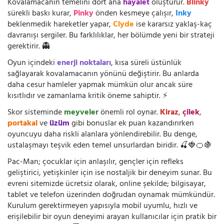
Kovalamacanın temelini dört ana
hayalet
oluşturur.
Blinky
sürekli baskı kurar,
Pinky
önden kesmeye çalışır,
Inky
beklenmedik hareketler yapar,
Clyde
ise kararsız yaklaş-kaç
davranışı sergiler. Bu farklılıklar, her bölümde yeni bir strateji
gerektirir. 👻
Oyun içindeki
enerji noktaları
, kısa süreli üstünlük
sağlayarak kovalamacanın yönünü değiştirir. Bu anlarda
daha cesur hamleler yapmak mümkün olur ancak süre
kısıtlıdır ve zamanlama kritik öneme sahiptir. ⚡
Skor sisteminde
meyveler
önemli rol oynar.
Kiraz
,
çilek
,
portakal
ve
üzüm
gibi bonuslar ek puan kazandırırken
oyuncuyu daha riskli alanlara yönlendirebilir. Bu denge,
ustalaşmayı teşvik eden temel unsurlardan biridir. 🍒🍓🍊🍇
Pac-Man; çocuklar için anlaşılır, gençler için refleks
geliştirici, yetişkinler için ise nostaljik bir deneyim sunar. Bu
evreni sitemizde ücretsiz olarak, online şekilde; bilgisayar,
tablet ve telefon üzerinden doğrudan oynamak mümkündür.
Kurulum gerektirmeyen yapısıyla mobil uyumlu, hızlı ve
erişilebilir bir oyun deneyimi arayan kullanıcılar için pratik bir