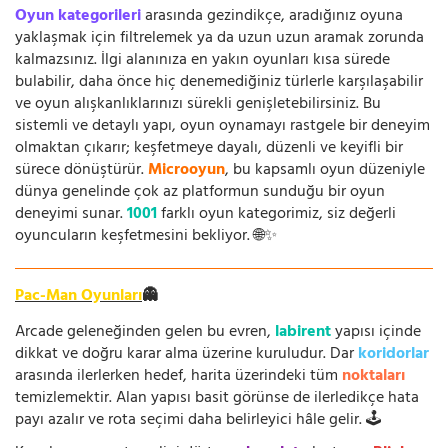
Oyun kategorileri
arasında gezindikçe, aradığınız oyuna
yaklaşmak için filtrelemek ya da uzun uzun aramak zorunda
kalmazsınız. İlgi alanınıza en yakın oyunları kısa sürede
bulabilir, daha önce hiç denemediğiniz türlerle karşılaşabilir
ve oyun alışkanlıklarınızı sürekli genişletebilirsiniz. Bu
sistemli ve detaylı yapı, oyun oynamayı rastgele bir deneyim
olmaktan çıkarır; keşfetmeye dayalı, düzenli ve keyifli bir
sürece dönüştürür.
Microoyun
, bu kapsamlı oyun düzeniyle
dünya genelinde çok az platformun sunduğu bir oyun
deneyimi sunar.
1001
farklı oyun kategorimiz, siz değerli
oyuncuların keşfetmesini bekliyor. 🌐✨
Pac-Man Oyunları
👻
Arcade geleneğinden gelen bu evren,
labirent
yapısı içinde
dikkat ve doğru karar alma üzerine kuruludur. Dar
koridorlar
arasında ilerlerken hedef, harita üzerindeki tüm
noktaları
temizlemektir. Alan yapısı basit görünse de ilerledikçe hata
payı azalır ve rota seçimi daha belirleyici hâle gelir. 🕹️