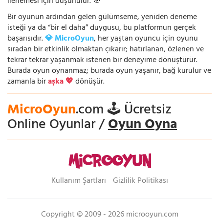
ilerlemesi için düşünülür. 🎯
Bir oyunun ardından gelen gülümseme, yeniden deneme
isteği ya da “bir el daha” duygusu, bu platformun gerçek
başarısıdır.
💎 MicroOyun
, her yaştan oyuncu için oyunu
sıradan bir etkinlik olmaktan çıkarır; hatırlanan, özlenen ve
tekrar tekrar yaşanmak istenen bir deneyime dönüştürür.
Burada oyun oynanmaz; burada oyun yaşanır, bağ kurulur ve
zamanla bir
aşka 💖
dönüşür.
MicroOyun
.com 🕹️ Ücretsiz
Online Oyunlar /
Oyun Oyna
Kullanım Şartları
Gizlilik Politikası
Copyright © 2009 - 2026 microoyun.com