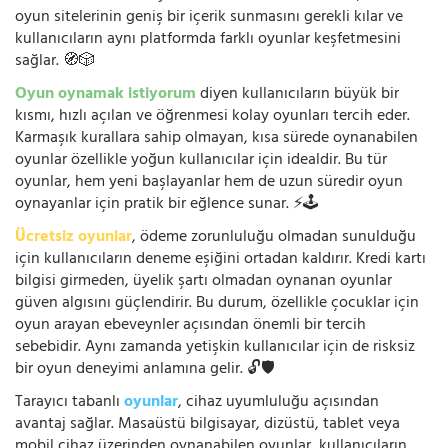
oyun sitelerinin geniş bir içerik sunmasını gerekli kılar ve
kullanıcıların aynı platformda farklı oyunlar keşfetmesini
sağlar. 🧭🎲
Oyun oynamak istiyorum
diyen kullanıcıların büyük bir
kısmı, hızlı açılan ve öğrenmesi kolay oyunları tercih eder.
Karmaşık kurallara sahip olmayan, kısa sürede oynanabilen
oyunlar özellikle yoğun kullanıcılar için idealdir. Bu tür
oyunlar, hem yeni başlayanlar hem de uzun süredir oyun
oynayanlar için pratik bir eğlence sunar. ⚡🕹️
Ücretsiz oyunlar
, ödeme zorunluluğu olmadan sunulduğu
için kullanıcıların deneme eşiğini ortadan kaldırır. Kredi kartı
bilgisi girmeden, üyelik şartı olmadan oynanan oyunlar
güven algısını güçlendirir. Bu durum, özellikle çocuklar için
oyun arayan ebeveynler açısından önemli bir tercih
sebebidir. Aynı zamanda yetişkin kullanıcılar için de risksiz
bir oyun deneyimi anlamına gelir. 🔓🛡️
Tarayıcı tabanlı
oyunlar
, cihaz uyumluluğu açısından
avantaj sağlar. Masaüstü bilgisayar, dizüstü, tablet veya
mobil cihaz üzerinden oynanabilen oyunlar, kullanıcıların