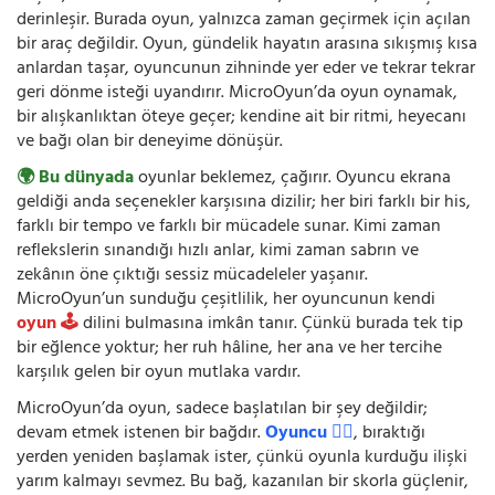
derinleşir. Burada oyun, yalnızca zaman geçirmek için açılan
bir araç değildir. Oyun, gündelik hayatın arasına sıkışmış kısa
anlardan taşar, oyuncunun zihninde yer eder ve tekrar tekrar
geri dönme isteği uyandırır. MicroOyun’da oyun oynamak,
bir alışkanlıktan öteye geçer; kendine ait bir ritmi, heyecanı
ve bağı olan bir deneyime dönüşür.
🌍 Bu dünyada
oyunlar beklemez, çağırır. Oyuncu ekrana
geldiği anda seçenekler karşısına dizilir; her biri farklı bir his,
farklı bir tempo ve farklı bir mücadele sunar. Kimi zaman
reflekslerin sınandığı hızlı anlar, kimi zaman sabrın ve
zekânın öne çıktığı sessiz mücadeleler yaşanır.
MicroOyun’un sunduğu çeşitlilik, her oyuncunun kendi
oyun 🕹️
dilini bulmasına imkân tanır. Çünkü burada tek tip
bir eğlence yoktur; her ruh hâline, her ana ve her tercihe
karşılık gelen bir oyun mutlaka vardır.
MicroOyun’da oyun, sadece başlatılan bir şey değildir;
devam etmek istenen bir bağdır.
Oyuncu 🧍‍♂️
, bıraktığı
yerden yeniden başlamak ister, çünkü oyunla kurduğu ilişki
yarım kalmayı sevmez. Bu bağ, kazanılan bir skorla güçlenir,