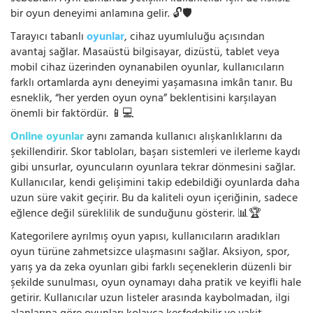
bir oyun deneyimi anlamına gelir. 🔓🛡️
Tarayıcı tabanlı
oyunlar
, cihaz uyumluluğu açısından
avantaj sağlar. Masaüstü bilgisayar, dizüstü, tablet veya
mobil cihaz üzerinden oynanabilen oyunlar, kullanıcıların
farklı ortamlarda aynı deneyimi yaşamasına imkân tanır. Bu
esneklik, “her yerden oyun oyna” beklentisini karşılayan
önemli bir faktördür. 📱💻
Online oyunlar
aynı zamanda kullanıcı alışkanlıklarını da
şekillendirir. Skor tabloları, başarı sistemleri ve ilerleme kaydı
gibi unsurlar, oyuncuların oyunlara tekrar dönmesini sağlar.
Kullanıcılar, kendi gelişimini takip edebildiği oyunlarda daha
uzun süre vakit geçirir. Bu da kaliteli oyun içeriğinin, sadece
eğlence değil süreklilik de sunduğunu gösterir. 📊🏆
Kategorilere ayrılmış oyun yapısı, kullanıcıların aradıkları
oyun türüne zahmetsizce ulaşmasını sağlar. Aksiyon, spor,
yarış ya da zeka oyunları gibi farklı seçeneklerin düzenli bir
şekilde sunulması, oyun oynamayı daha pratik ve keyifli hale
getirir. Kullanıcılar uzun listeler arasında kaybolmadan, ilgi