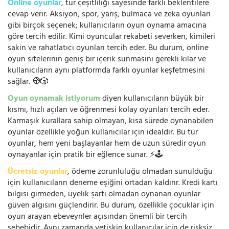
Online oyunlar
, tür çeşitliliği sayesinde farklı beklentilere
cevap verir. Aksiyon, spor, yarış, bulmaca ve zeka oyunları
gibi birçok seçenek; kullanıcıların oyun oynama amacına
göre tercih edilir. Kimi oyuncular rekabeti severken, kimileri
sakin ve rahatlatıcı oyunları tercih eder. Bu durum, online
oyun sitelerinin geniş bir içerik sunmasını gerekli kılar ve
kullanıcıların aynı platformda farklı oyunlar keşfetmesini
sağlar. 🧭🎲
Oyun oynamak istiyorum
diyen kullanıcıların büyük bir
kısmı, hızlı açılan ve öğrenmesi kolay oyunları tercih eder.
Karmaşık kurallara sahip olmayan, kısa sürede oynanabilen
oyunlar özellikle yoğun kullanıcılar için idealdir. Bu tür
oyunlar, hem yeni başlayanlar hem de uzun süredir oyun
oynayanlar için pratik bir eğlence sunar. ⚡🕹️
Ücretsiz oyunlar
, ödeme zorunluluğu olmadan sunulduğu
için kullanıcıların deneme eşiğini ortadan kaldırır. Kredi kartı
bilgisi girmeden, üyelik şartı olmadan oynanan oyunlar
güven algısını güçlendirir. Bu durum, özellikle çocuklar için
oyun arayan ebeveynler açısından önemli bir tercih
sebebidir. Aynı zamanda yetişkin kullanıcılar için de risksiz