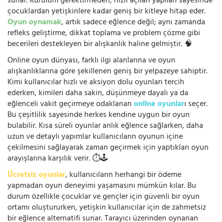
sunar. Kurulum gerektirmeden, hızlı açılan yapıları sayesinde
çocuklardan yetişkinlere kadar geniş bir kitleye hitap eder.
Oyun oynamak
, artık sadece eğlence değil; aynı zamanda
refleks geliştirme, dikkat toplama ve problem çözme gibi
becerileri destekleyen bir alışkanlık haline gelmiştir. 🧠
Online oyun dünyası, farklı ilgi alanlarına ve oyun
alışkanlıklarına göre şekillenen geniş bir yelpazeye sahiptir.
Kimi kullanıcılar hızlı ve aksiyon dolu oyunları tercih
ederken, kimileri daha sakin, düşünmeye dayalı ya da
eğlenceli vakit geçirmeye odaklanan
online oyunlar
ı seçer.
Bu çeşitlilik sayesinde herkes kendine uygun bir oyun
bulabilir. Kısa süreli oyunlar anlık eğlence sağlarken, daha
uzun ve detaylı yapımlar kullanıcıların oyunun içine
çekilmesini sağlayarak zaman geçirmek için yaptıkları oyun
arayışlarına karşılık verir. ⏱️🕹️
Ücretsiz oyunlar
, kullanıcıların herhangi bir ödeme
yapmadan oyun deneyimi yaşamasını mümkün kılar. Bu
durum özellikle çocuklar ve gençler için güvenli bir oyun
ortamı oluştururken, yetişkin kullanıcılar için de zahmetsiz
bir eğlence alternatifi sunar. Tarayıcı üzerinden oynanan