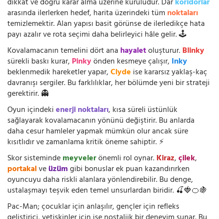
dikkat ve doğru karar alma üzerine kuruludur. Dar
koridorlar
arasında ilerlerken hedef, harita üzerindeki tüm
noktaları
temizlemektir. Alan yapısı basit görünse de ilerledikçe hata
payı azalır ve rota seçimi daha belirleyici hâle gelir. 🕹️
Kovalamacanın temelini dört ana
hayalet
oluşturur.
Blinky
sürekli baskı kurar,
Pinky
önden kesmeye çalışır,
Inky
beklenmedik hareketler yapar,
Clyde
ise kararsız yaklaş-kaç
davranışı sergiler. Bu farklılıklar, her bölümde yeni bir strateji
gerektirir. 👻
Oyun içindeki
enerji noktaları
, kısa süreli üstünlük
sağlayarak kovalamacanın yönünü değiştirir. Bu anlarda
daha cesur hamleler yapmak mümkün olur ancak süre
kısıtlıdır ve zamanlama kritik öneme sahiptir. ⚡
Skor sisteminde
meyveler
önemli rol oynar.
Kiraz
,
çilek
,
portakal
ve
üzüm
gibi bonuslar ek puan kazandırırken
oyuncuyu daha riskli alanlara yönlendirebilir. Bu denge,
ustalaşmayı teşvik eden temel unsurlardan biridir. 🍒🍓🍊🍇
Pac-Man; çocuklar için anlaşılır, gençler için refleks
geliştirici, yetişkinler için ise nostaljik bir deneyim sunar. Bu