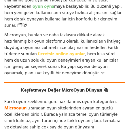
alanlarına göre oyunları kolayca keşfedebilir ve vakit
kaybetmeden
oyun oyna
maya başlayabilir. Bu düzenli yapı,
hem yeni gelen kullanıcıların siteye hızlıca alışmasını sağlar
hem de sık oynayan kullanıcılar için konforlu bir deneyim
sunar. 🗂️🧭
Microoyun, bunları ve daha fazlasını dikkate alarak
hazırlanmış bir oyun platformu olarak, kullanıcıların ihtiyaç
duyduğu oyunlara zahmetsizce ulaşmasını hedefler. Farklı
türlerde sunulan
ücretsiz online oyunlar
, hem kısa süreli
hem de uzun soluklu oyun deneyimleri arayan kullanıcılar
için geniş bir seçenek sunar. Bu yapı sayesinde oyun
oynamak, planlı ve keyifli bir deneyime dönüşür. ✨
Keşfetmeye Değer MicroOyun Dünyası 🚀
Farklı oyun zevklerine göre hazırlanmış oyun kategorileri,
Microoyun
’u sıradan oyun sitelerinden ayıran en güçlü
özelliklerden biridir. Burada yalnızca temel oyun türleriyle
sınırlı kalmaz, aynı türün içinde farklı oynanışlara, temalara
ve detaylara sahip çok sayıda oyun dünyasını