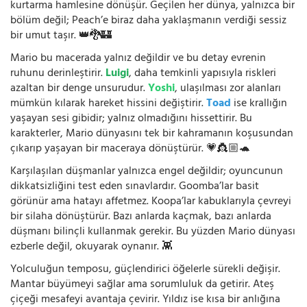
kurtarma hamlesine dönüşür. Geçilen her dünya, yalnızca bir
bölüm değil; Peach’e biraz daha yaklaşmanın verdiği sessiz
bir umut taşır. 👑🐉🏰
Mario bu macerada yalnız değildir ve bu detay evrenin
ruhunu derinleştirir.
Luigi
, daha temkinli yapısıyla riskleri
azaltan bir denge unsurudur.
Yoshi
, ulaşılması zor alanları
mümkün kılarak hareket hissini değiştirir.
Toad
ise krallığın
yaşayan sesi gibidir; yalnız olmadığını hissettirir. Bu
karakterler, Mario dünyasını tek bir kahramanın koşusundan
çıkarıp yaşayan bir maceraya dönüştürür. 💗👸🏼🐢
Karşılaşılan düşmanlar yalnızca engel değildir; oyuncunun
dikkatsizliğini test eden sınavlardır. Goomba’lar basit
görünür ama hatayı affetmez. Koopa’lar kabuklarıyla çevreyi
bir silaha dönüştürür. Bazı anlarda kaçmak, bazı anlarda
düşmanı bilinçli kullanmak gerekir. Bu yüzden Mario dünyası
ezberle değil, okuyarak oynanır. 👾
Yolculuğun temposu, güçlendirici öğelerle sürekli değişir.
Mantar büyümeyi sağlar ama sorumluluk da getirir. Ateş
çiçeği mesafeyi avantaja çevirir. Yıldız ise kısa bir anlığına