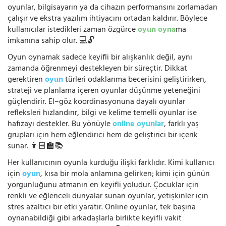
oyunlar, bilgisayarın ya da cihazın performansını zorlamadan
çalışır ve ekstra yazılım ihtiyacını ortadan kaldırır. Böylece
kullanıcılar istedikleri zaman özgürce
oyun oyna
ma
imkanına sahip olur. 💻🔓
Oyun oynamak sadece keyifli bir alışkanlık değil, aynı
zamanda öğrenmeyi destekleyen bir süreçtir. Dikkat
gerektiren
oyun
türleri odaklanma becerisini geliştirirken,
strateji ve planlama içeren oyunlar düşünme yeteneğini
güçlendirir. El–göz koordinasyonuna dayalı oyunlar
refleksleri hızlandırır, bilgi ve kelime temelli oyunlar ise
hafızayı destekler. Bu yönüyle
online oyunlar
, farklı yaş
grupları için hem eğlendirici hem de geliştirici bir içerik
sunar. 👩🏻‍🏫📚
Her kullanıcının oyunla kurduğu ilişki farklıdır. Kimi kullanıcı
için
oyun
, kısa bir mola anlamına gelirken; kimi için günün
yorgunluğunu atmanın en keyifli yoludur. Çocuklar için
renkli ve eğlenceli dünyalar sunan oyunlar, yetişkinler için
stres azaltıcı bir etki yaratır. Online oyunlar, tek başına
oynanabildiği gibi arkadaşlarla birlikte keyifli vakit