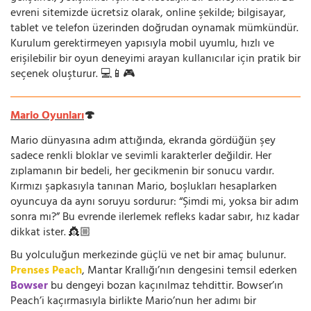
evreni sitemizde ücretsiz olarak, online şekilde; bilgisayar,
tablet ve telefon üzerinden doğrudan oynamak mümkündür.
Kurulum gerektirmeyen yapısıyla mobil uyumlu, hızlı ve
erişilebilir bir oyun deneyimi arayan kullanıcılar için pratik bir
seçenek oluşturur. 💻📱🎮
Mario Oyunları
🍄
Mario dünyasına adım attığında, ekranda gördüğün şey
sadece renkli bloklar ve sevimli karakterler değildir. Her
zıplamanın bir bedeli, her gecikmenin bir sonucu vardır.
Kırmızı şapkasıyla tanınan Mario, boşlukları hesaplarken
oyuncuya da aynı soruyu sordurur: “Şimdi mi, yoksa bir adım
sonra mı?” Bu evrende ilerlemek refleks kadar sabır, hız kadar
dikkat ister. 👸🏼
Bu yolculuğun merkezinde güçlü ve net bir amaç bulunur.
Prenses Peach
, Mantar Krallığı’nın dengesini temsil ederken
Bowser
bu dengeyi bozan kaçınılmaz tehdittir. Bowser’ın
Peach’i kaçırmasıyla birlikte Mario’nun her adımı bir