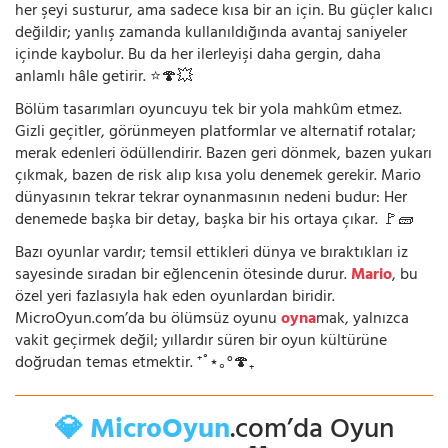
her şeyi susturur, ama sadece kısa bir an için. Bu güçler kalıcı
değildir; yanlış zamanda kullanıldığında avantaj saniyeler
içinde kaybolur. Bu da her ilerleyişi daha gergin, daha
anlamlı hâle getirir. ⭐🍄💥
Bölüm tasarımları oyuncuyu tek bir yola mahkûm etmez.
Gizli geçitler, görünmeyen platformlar ve alternatif rotalar;
merak edenleri ödüllendirir. Bazen geri dönmek, bazen yukarı
çıkmak, bazen de risk alıp kısa yolu denemek gerekir. Mario
dünyasının tekrar tekrar oynanmasının nedeni budur: Her
denemede başka bir detay, başka bir his ortaya çıkar. 🚩🧱
Bazı oyunlar vardır; temsil ettikleri dünya ve bıraktıkları iz
sayesinde sıradan bir eğlencenin ötesinde durur.
Mario
, bu
özel yeri fazlasıyla hak eden oyunlardan biridir.
MicroOyun.com’da bu ölümsüz oyunu
oyna
mak, yalnızca
vakit geçirmek değil; yıllardır süren bir oyun kültürüne
doğrudan temas etmektir. ⁺˚⋆｡°🍄₊
💎 MicroOyun
.com’da Oyun