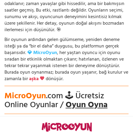
odaklanır; zaman yavaşlar gibi hissedilir, ama bir bakmışsın
saatler geçmiş. Bu etki, rastlantı değildir. Oyunların seçimi,
sunumu ve akışı, oyuncunun deneyimini kesintisiz kılmak
üzere şekillenir. Her detay, oyunun doğal akışını bozmadan
ilerlemesi için düşünülür. 🎯
Bir oyunun ardından gelen gülümseme, yeniden deneme
isteği ya da “bir el daha” duygusu, bu platformun gerçek
başarısıdır.
💎 MicroOyun
, her yaştan oyuncu için oyunu
sıradan bir etkinlik olmaktan çıkarır; hatırlanan, özlenen ve
tekrar tekrar yaşanmak istenen bir deneyime dönüştürür.
Burada oyun oynanmaz; burada oyun yaşanır, bağ kurulur ve
zamanla bir
aşka 💖
dönüşür.
MicroOyun
.com 🕹️ Ücretsiz
Online Oyunlar /
Oyun Oyna