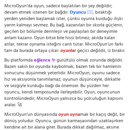
MicroOyun’da oyun, sadece başlatılan bir şey değildir;
devam etmek istenen bir bağdır.
Oyuncu 🧍‍♂️
, bıraktığı
yerden yeniden başlamak ister, çünkü oyunla kurduğu ilişki
yarım kalmayı sevmez. Bu bağ, kazanılan bir skorla güçlenir,
geçilen bir bölümle derinleşir ve paylaşılan bir deneyimle
anlam kazanır. Oyun bitse bile hissi bitmez; akılda kalan
anlar, tekrar oynama isteğini canlı tutar. MicroOyun’un farkı
tam da burada ortaya çıkar:
oyunlar
geçici değildir, iz bırakır.
Bu platformda
eğlence ✨
gürültülü olmak zorunda değildir.
Bazen sakin bir oyunda kaybolmak, bazen tek bir hamlenin
sonucunu düşünmek yeterlidir. MicroOyun, oyunu sadece
hız ve aksiyonla tanımlamaz; oyunun düşünceyle, dikkatle
ve sezgiyle kurduğu bağı da önemser. Bu yüzden her
oyuncu, kendi temposunda ilerleyebilir. Oyun, oyuncunun
kontrolündedir; MicroOyun yalnızca bu yolculuğun kapısını
aralar. 🚀
MicroOyun’un dünyasında
oyun oyna
mak bir kaçış değil, bir
dönüş yoludur. Oyuncu, günün karmaşasından uzaklaşırken
kendine ait bir alana girer. Burada dikkat dağılmaz, aksine