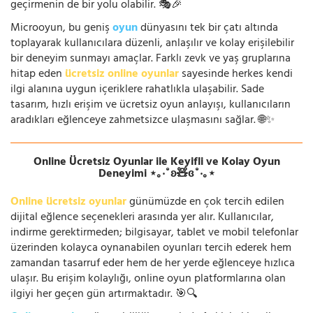
geçirmenin de bir yolu olabilir. 🎭🎉
Microoyun, bu geniş
oyun
dünyasını tek bir çatı altında
toplayarak kullanıcılara düzenli, anlaşılır ve kolay erişilebilir
bir deneyim sunmayı amaçlar. Farklı zevk ve yaş gruplarına
hitap eden
ücretsiz online oyunlar
sayesinde herkes kendi
ilgi alanına uygun içeriklere rahatlıkla ulaşabilir. Sade
tasarım, hızlı erişim ve ücretsiz oyun anlayışı, kullanıcıların
aradıkları eğlenceye zahmetsizce ulaşmasını sağlar. 🌐✨
Online Ücretsiz Oyunlar ile Keyifli ve Kolay Oyun
Deneyimi ⋆｡‧˚ʚ🧸ɞ˚‧｡⋆
Online ücretsiz oyunlar
günümüzde en çok tercih edilen
dijital eğlence seçenekleri arasında yer alır. Kullanıcılar,
indirme gerektirmeden; bilgisayar, tablet ve mobil telefonlar
üzerinden kolayca oynanabilen oyunları tercih ederek hem
zamandan tasarruf eder hem de her yerde eğlenceye hızlıca
ulaşır. Bu erişim kolaylığı, online oyun platformlarına olan
ilgiyi her geçen gün artırmaktadır. 🎯🔍