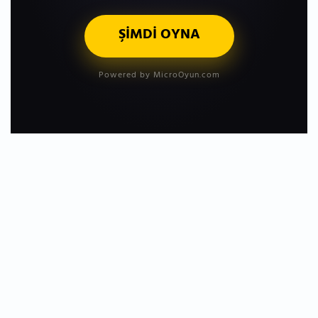
ŞİMDİ OYNA
Powered by MicroOyun.com