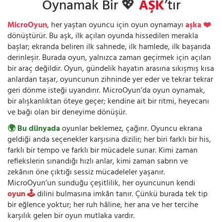
Oynamak Bir 💖
AŞK
’tır
MicroOyun
, her yaştan oyuncu için oyun oynamayı
aşka ❤️
dönüştürür. Bu aşk, ilk açılan oyunda hissedilen merakla
başlar; ekranda beliren ilk sahnede, ilk hamlede, ilk başarıda
derinleşir. Burada oyun, yalnızca zaman geçirmek için açılan
bir araç değildir. Oyun, gündelik hayatın arasına sıkışmış kısa
anlardan taşar, oyuncunun zihninde yer eder ve tekrar tekrar
geri dönme isteği uyandırır. MicroOyun’da oyun oynamak,
bir alışkanlıktan öteye geçer; kendine ait bir ritmi, heyecanı
ve bağı olan bir deneyime dönüşür.
🌍 Bu dünyada
oyunlar beklemez, çağırır. Oyuncu ekrana
geldiği anda seçenekler karşısına dizilir; her biri farklı bir his,
farklı bir tempo ve farklı bir mücadele sunar. Kimi zaman
reflekslerin sınandığı hızlı anlar, kimi zaman sabrın ve
zekânın öne çıktığı sessiz mücadeleler yaşanır.
MicroOyun’un sunduğu çeşitlilik, her oyuncunun kendi
oyun 🕹️
dilini bulmasına imkân tanır. Çünkü burada tek tip
bir eğlence yoktur; her ruh hâline, her ana ve her tercihe
karşılık gelen bir oyun mutlaka vardır.