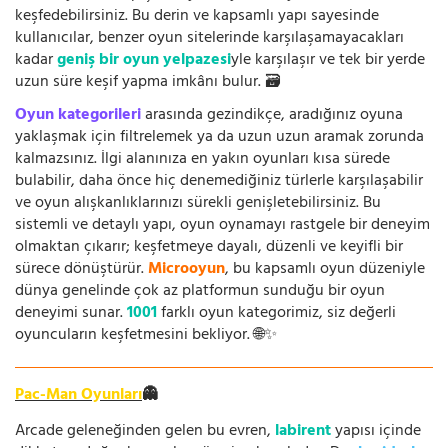
keşfedebilirsiniz. Bu derin ve kapsamlı yapı sayesinde
kullanıcılar, benzer oyun sitelerinde karşılaşamayacakları
kadar
geniş bir oyun yelpazesi
yle karşılaşır ve tek bir yerde
uzun süre keşif yapma imkânı bulur. 🗃️
Oyun kategorileri
arasında gezindikçe, aradığınız oyuna
yaklaşmak için filtrelemek ya da uzun uzun aramak zorunda
kalmazsınız. İlgi alanınıza en yakın oyunları kısa sürede
bulabilir, daha önce hiç denemediğiniz türlerle karşılaşabilir
ve oyun alışkanlıklarınızı sürekli genişletebilirsiniz. Bu
sistemli ve detaylı yapı, oyun oynamayı rastgele bir deneyim
olmaktan çıkarır; keşfetmeye dayalı, düzenli ve keyifli bir
sürece dönüştürür.
Microoyun
, bu kapsamlı oyun düzeniyle
dünya genelinde çok az platformun sunduğu bir oyun
deneyimi sunar.
1001
farklı oyun kategorimiz, siz değerli
oyuncuların keşfetmesini bekliyor. 🌐✨
Pac-Man Oyunları
👻
Arcade geleneğinden gelen bu evren,
labirent
yapısı içinde