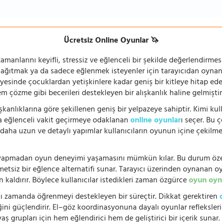
Ücretsiz Online Oyunlar 🦄
manlarını keyifli, stressiz ve eğlenceli bir şekilde değerlendirmesi
 dağıtmak ya da sadece eğlenmek isteyenler için tarayıcıdan oyn
ayesinde çocuklardan yetişkinlere kadar geniş bir kitleye hitap ede
 çözme gibi becerileri destekleyen bir alışkanlık haline gelmiştir
şkanlıklarına göre şekillenen geniş bir yelpazeye sahiptir. Kimi kull
da eğlenceli vakit geçirmeye odaklanan
online oyunlar
ı seçer. Bu 
n, daha uzun ve detaylı yapımlar kullanıcıların oyunun içine çekil
e yapmadan oyun deneyimi yaşamasını mümkün kılar. Bu durum özell
hmetsiz bir eğlence alternatifi sunar. Tarayıcı üzerinden oynanan o
n kaldırır. Böylece kullanıcılar istedikleri zaman özgürce
oyun oyn
nı zamanda öğrenmeyi destekleyen bir süreçtir. Dikkat gerektiren
i güçlendirir. El–göz koordinasyonuna dayalı oyunlar refleksleri hı
 yaş grupları için hem eğlendirici hem de geliştirici bir içerik sunar