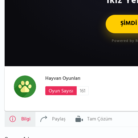
İkiz Ye
ŞİMDİ
Powered by M
Hayvan Oyunları
Oyun Sayısı
161
Bilgi
Paylaş
Tam Çözüm