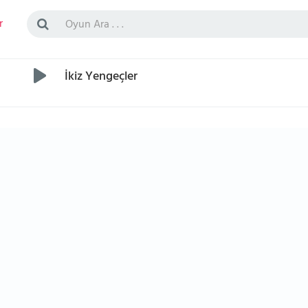
r
İkiz Yengeçler