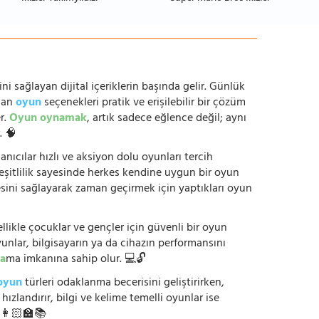
ni sağlayan dijital içeriklerin başında gelir. Günlük
anan
oyun
seçenekleri pratik ve erişilebilir bir çözüm
r.
Oyun oynamak
, artık sadece eğlence değil; aynı
. 🧠
anıcılar hızlı ve aksiyon dolu oyunları tercih
çeşitlilik sayesinde herkes kendine uygun bir oyun
mesini sağlayarak zaman geçirmek için yaptıkları oyun
ikle çocuklar ve gençler için güvenli bir oyun
yunlar, bilgisayarın ya da cihazın performansını
a
ma imkanına sahip olur. 💻🔓
oyun
türleri odaklanma becerisini geliştirirken,
zlandırır, bilgi ve kelime temelli oyunlar ise
. 👩🏻‍🏫📚