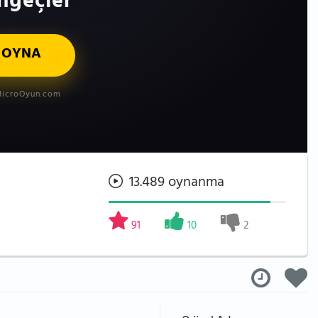
ngeçler
 OYNA
icroOyun.com
13.489 oynanma
91
10
2