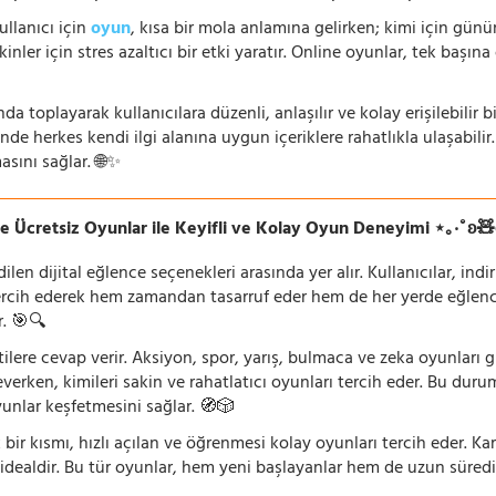
ullanıcı için
oyun
, kısa bir mola anlamına gelirken; kimi için gü
nler için stres azaltıcı bir etki yaratır. Online oyunlar, tek başına 
nda toplayarak kullanıcılara düzenli, anlaşılır ve kolay erişilebili
de herkes kendi ilgi alanına uygun içeriklere rahatlıkla ulaşabilir.
asını sağlar. 🌐✨
e Ücretsiz Oyunlar ile Keyifli ve Kolay Oyun Deneyimi ⋆｡‧˚ʚ
n dijital eğlence seçenekleri arasında yer alır. Kullanıcılar, ind
rcih ederek hem zamandan tasarruf eder hem de her yerde eğlenceye
r. 🎯🔍
lentilere cevap verir. Aksiyon, spor, yarış, bulmaca ve zeka oyunlar
verken, kimileri sakin ve rahatlatıcı oyunları tercih eder. Bu duru
oyunlar keşfetmesini sağlar. 🧭🎲
 bir kısmı, hızlı açılan ve öğrenmesi kolay oyunları tercih eder. K
 idealdir. Bu tür oyunlar, hem yeni başlayanlar hem de uzun süredi