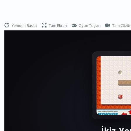
Yeniden Başlat
Tam Ekran
Oyun Tuşları
Tam Çözü