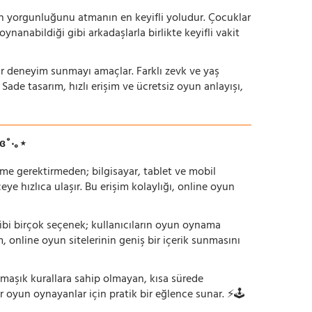
nün yorgunluğunu atmanın en keyifli yoludur. Çocuklar
oynanabildiği gibi arkadaşlarla birlikte keyifli vakit
r bir deneyim sunmayı amaçlar. Farklı zevk ve yaş
 Sade tasarım, hızlı erişim ve ücretsiz oyun anlayışı,
ɞ˚‧｡⋆
irme gerektirmeden; bilgisayar, tablet ve mobil
 hızlıca ulaşır. Bu erişim kolaylığı, online oyun
ı gibi birçok seçenek; kullanıcıların oyun oynama
m, online oyun sitelerinin geniş bir içerik sunmasını
armaşık kurallara sahip olmayan, kısa sürede
r oyun oynayanlar için pratik bir eğlence sunar. ⚡🕹️