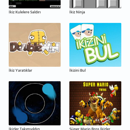
İkiz Kulelere Saldırı
İkiz Ninja
İkiz Yaratıklar
İkizini Bul
İkizler Takımyıldızı
Süper Mario Bros İkizler