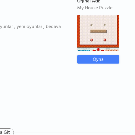
Orjinal Adı:
My House Puzzle
yunlar , yeni oyunlar , bedava
Oyna
a Git