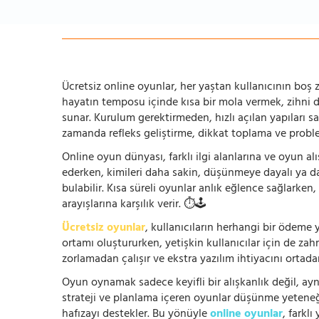
Ücretsiz online oyunlar, her yaştan kullanıcının boş za
hayatın temposu içinde kısa bir mola vermek, zihni
sunar. Kurulum gerektirmeden, hızlı açılan yapıları s
zamanda refleks geliştirme, dikkat toplama ve problem
Online oyun dünyası, farklı ilgi alanlarına ve oyun alı
ederken, kimileri daha sakin, düşünmeye dayalı ya 
bulabilir. Kısa süreli oyunlar anlık eğlence sağlarke
arayışlarına karşılık verir. ⏱️🕹️
Ücretsiz oyunlar
, kullanıcıların herhangi bir ödem
ortamı oluştururken, yetişkin kullanıcılar için de za
zorlamadan çalışır ve ekstra yazılım ihtiyacını ortada
Oyun oynamak sadece keyifli bir alışkanlık değil, ay
strateji ve planlama içeren oyunlar düşünme yeteneğin
hafızayı destekler. Bu yönüyle
online oyunlar
, farklı