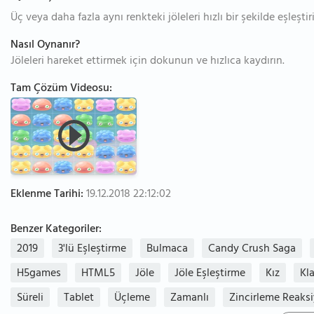
Üç veya daha fazla aynı renkteki jöleleri hızlı bir şekilde eşleştir
Nasıl Oynanır?
Jöleleri hareket ettirmek için dokunun ve hızlıca kaydırın.
Tam Çözüm Videosu:
Eklenme Tarihi:
19.12.2018 22:12:02
Benzer Kategoriler:
2019
3'lü Eşleştirme
Bulmaca
Candy Crush Saga
H5games
HTML5
Jöle
Jöle Eşleştirme
Kız
Kla
Süreli
Tablet
Üçleme
Zamanlı
Zincirleme Reaks