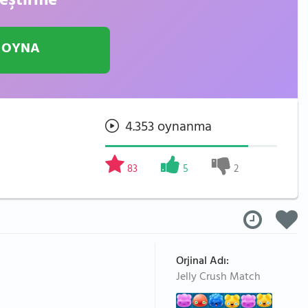
leştirme
 OYNA
4.353 oynanma
83
5
2
Orjinal Adı:
Jelly Crush Match