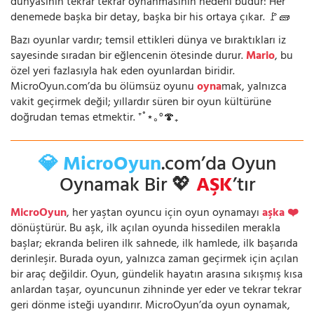
dünyasının tekrar tekrar oynanmasının nedeni budur: Her
denemede başka bir detay, başka bir his ortaya çıkar. 🚩🧱
Bazı oyunlar vardır; temsil ettikleri dünya ve bıraktıkları iz
sayesinde sıradan bir eğlencenin ötesinde durur.
Mario
, bu
özel yeri fazlasıyla hak eden oyunlardan biridir.
MicroOyun.com’da bu ölümsüz oyunu
oyna
mak, yalnızca
vakit geçirmek değil; yıllardır süren bir oyun kültürüne
doğrudan temas etmektir. ⁺˚⋆｡°🍄₊
💎 MicroOyun
.com’da Oyun
Oynamak Bir 💖
AŞK
’tır
MicroOyun
, her yaştan oyuncu için oyun oynamayı
aşka ❤️
dönüştürür. Bu aşk, ilk açılan oyunda hissedilen merakla
başlar; ekranda beliren ilk sahnede, ilk hamlede, ilk başarıda
derinleşir. Burada oyun, yalnızca zaman geçirmek için açılan
bir araç değildir. Oyun, gündelik hayatın arasına sıkışmış kısa
anlardan taşar, oyuncunun zihninde yer eder ve tekrar tekrar
geri dönme isteği uyandırır. MicroOyun’da oyun oynamak,