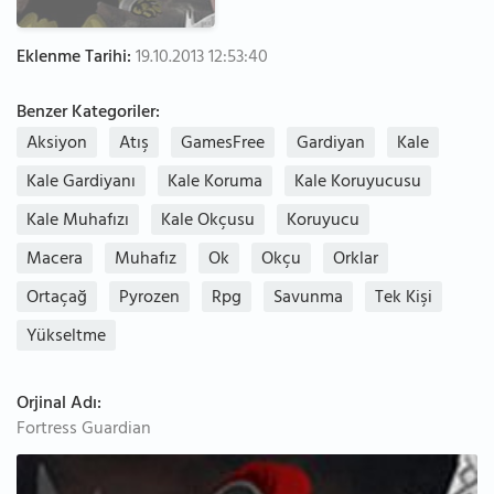
Eklenme Tarihi:
19.10.2013 12:53:40
Benzer Kategoriler:
Aksiyon
Atış
GamesFree
Gardiyan
Kale
Kale Gardiyanı
Kale Koruma
Kale Koruyucusu
Kale Muhafızı
Kale Okçusu
Koruyucu
Macera
Muhafız
Ok
Okçu
Orklar
Ortaçağ
Pyrozen
Rpg
Savunma
Tek Kişi
Yükseltme
Orjinal Adı:
Fortress Guardian