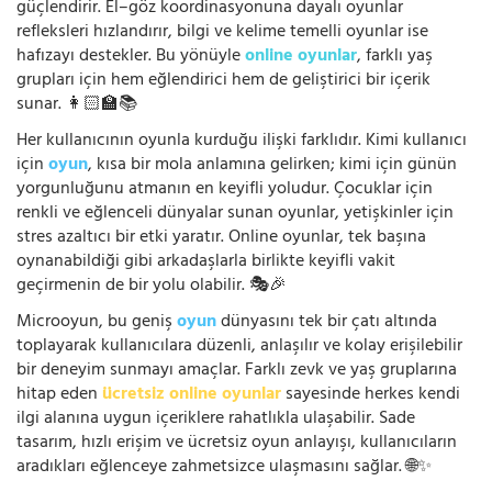
güçlendirir. El–göz koordinasyonuna dayalı oyunlar
refleksleri hızlandırır, bilgi ve kelime temelli oyunlar ise
hafızayı destekler. Bu yönüyle
online oyunlar
, farklı yaş
grupları için hem eğlendirici hem de geliştirici bir içerik
sunar. 👩🏻‍🏫📚
Her kullanıcının oyunla kurduğu ilişki farklıdır. Kimi kullanıcı
için
oyun
, kısa bir mola anlamına gelirken; kimi için günün
yorgunluğunu atmanın en keyifli yoludur. Çocuklar için
renkli ve eğlenceli dünyalar sunan oyunlar, yetişkinler için
stres azaltıcı bir etki yaratır. Online oyunlar, tek başına
oynanabildiği gibi arkadaşlarla birlikte keyifli vakit
geçirmenin de bir yolu olabilir. 🎭🎉
Microoyun, bu geniş
oyun
dünyasını tek bir çatı altında
toplayarak kullanıcılara düzenli, anlaşılır ve kolay erişilebilir
bir deneyim sunmayı amaçlar. Farklı zevk ve yaş gruplarına
hitap eden
ücretsiz online oyunlar
sayesinde herkes kendi
ilgi alanına uygun içeriklere rahatlıkla ulaşabilir. Sade
tasarım, hızlı erişim ve ücretsiz oyun anlayışı, kullanıcıların
aradıkları eğlenceye zahmetsizce ulaşmasını sağlar. 🌐✨