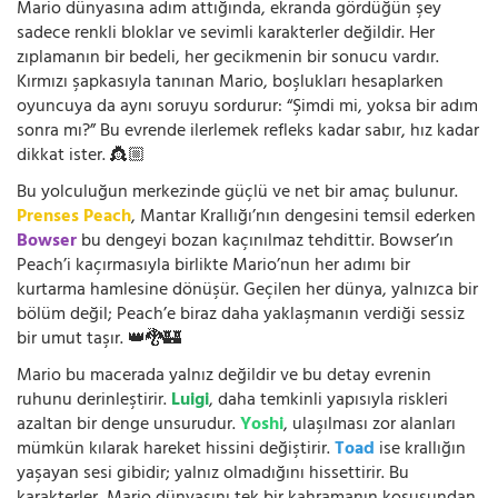
Mario dünyasına adım attığında, ekranda gördüğün şey
sadece renkli bloklar ve sevimli karakterler değildir. Her
zıplamanın bir bedeli, her gecikmenin bir sonucu vardır.
Kırmızı şapkasıyla tanınan Mario, boşlukları hesaplarken
oyuncuya da aynı soruyu sordurur: “Şimdi mi, yoksa bir adım
sonra mı?” Bu evrende ilerlemek refleks kadar sabır, hız kadar
dikkat ister. 👸🏼
Bu yolculuğun merkezinde güçlü ve net bir amaç bulunur.
Prenses Peach
, Mantar Krallığı’nın dengesini temsil ederken
Bowser
bu dengeyi bozan kaçınılmaz tehdittir. Bowser’ın
Peach’i kaçırmasıyla birlikte Mario’nun her adımı bir
kurtarma hamlesine dönüşür. Geçilen her dünya, yalnızca bir
bölüm değil; Peach’e biraz daha yaklaşmanın verdiği sessiz
bir umut taşır. 👑🐉🏰
Mario bu macerada yalnız değildir ve bu detay evrenin
ruhunu derinleştirir.
Luigi
, daha temkinli yapısıyla riskleri
azaltan bir denge unsurudur.
Yoshi
, ulaşılması zor alanları
mümkün kılarak hareket hissini değiştirir.
Toad
ise krallığın
yaşayan sesi gibidir; yalnız olmadığını hissettirir. Bu