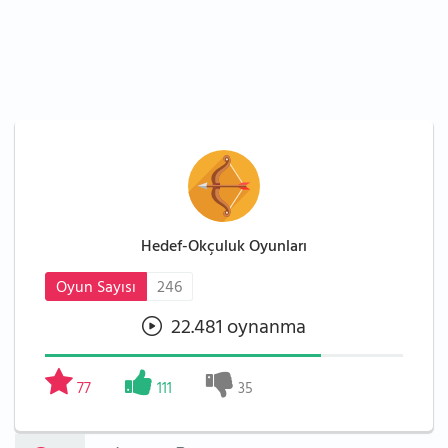
Hedef-Okçuluk Oyunları
Oyun Sayısı
246
22.481 oynanma
77
111
35