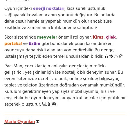
Oyun içindeki
enerji noktaları
, kısa süreli üstünlük
sağlayarak kovalamacanın yönünü değiştirir. Bu anlarda
daha cesur hamleler yapmak mümkün olur ancak süre
kısıtlıdır ve zamanlama kritik öneme sahiptir. ⚡
Skor sisteminde
meyveler
önemli rol oynar.
Kiraz
,
çilek
,
portakal
ve
üzüm
gibi bonuslar ek puan kazandırırken
oyuncuyu daha riskli alanlara yönlendirebilir. Bu denge,
ustalaşmayı teşvik eden temel unsurlardan biridir. 🍒🍓🍊🍇
Pac-Man; çocuklar için anlaşılır, gençler için refleks
geliştirici, yetişkinler için ise nostaljik bir deneyim sunar. Bu
evreni sitemizde ücretsiz olarak, online şekilde; bilgisayar,
tablet ve telefon üzerinden doğrudan oynamak mümkündür.
Kurulum gerektirmeyen yapısıyla mobil uyumlu, hızlı ve
erişilebilir bir oyun deneyimi arayan kullanıcılar için pratik bir
seçenek oluşturur. 💻📱🎮
Mario Oyunları
🍄