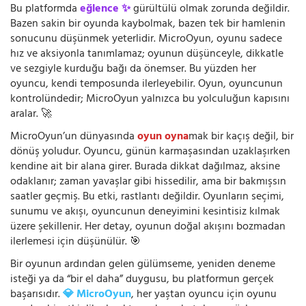
Bu platformda
eğlence ✨
gürültülü olmak zorunda değildir.
Bazen sakin bir oyunda kaybolmak, bazen tek bir hamlenin
sonucunu düşünmek yeterlidir. MicroOyun, oyunu sadece
hız ve aksiyonla tanımlamaz; oyunun düşünceyle, dikkatle
ve sezgiyle kurduğu bağı da önemser. Bu yüzden her
oyuncu, kendi temposunda ilerleyebilir. Oyun, oyuncunun
kontrolündedir; MicroOyun yalnızca bu yolculuğun kapısını
aralar. 🚀
MicroOyun’un dünyasında
oyun oyna
mak bir kaçış değil, bir
dönüş yoludur. Oyuncu, günün karmaşasından uzaklaşırken
kendine ait bir alana girer. Burada dikkat dağılmaz, aksine
odaklanır; zaman yavaşlar gibi hissedilir, ama bir bakmışsın
saatler geçmiş. Bu etki, rastlantı değildir. Oyunların seçimi,
sunumu ve akışı, oyuncunun deneyimini kesintisiz kılmak
üzere şekillenir. Her detay, oyunun doğal akışını bozmadan
ilerlemesi için düşünülür. 🎯
Bir oyunun ardından gelen gülümseme, yeniden deneme
isteği ya da “bir el daha” duygusu, bu platformun gerçek
başarısıdır.
💎 MicroOyun
, her yaştan oyuncu için oyunu