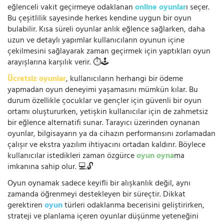
eğlenceli vakit geçirmeye odaklanan
online oyunlar
ı seçer.
Bu çeşitlilik sayesinde herkes kendine uygun bir oyun
bulabilir. Kısa süreli oyunlar anlık eğlence sağlarken, daha
uzun ve detaylı yapımlar kullanıcıların oyunun içine
çekilmesini sağlayarak zaman geçirmek için yaptıkları oyun
arayışlarına karşılık verir. ⏱️🕹️
Ücretsiz oyunlar
, kullanıcıların herhangi bir ödeme
yapmadan oyun deneyimi yaşamasını mümkün kılar. Bu
durum özellikle çocuklar ve gençler için güvenli bir oyun
ortamı oluştururken, yetişkin kullanıcılar için de zahmetsiz
bir eğlence alternatifi sunar. Tarayıcı üzerinden oynanan
oyunlar, bilgisayarın ya da cihazın performansını zorlamadan
çalışır ve ekstra yazılım ihtiyacını ortadan kaldırır. Böylece
kullanıcılar istedikleri zaman özgürce
oyun oyna
ma
imkanına sahip olur. 💻🔓
Oyun oynamak sadece keyifli bir alışkanlık değil, aynı
zamanda öğrenmeyi destekleyen bir süreçtir. Dikkat
gerektiren
oyun
türleri odaklanma becerisini geliştirirken,
strateji ve planlama içeren oyunlar düşünme yeteneğini