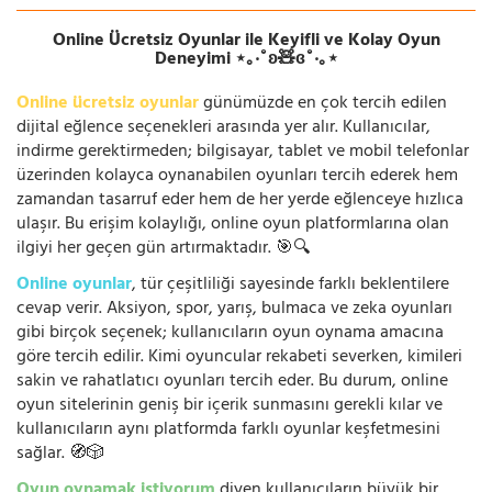
Online Ücretsiz Oyunlar ile Keyifli ve Kolay Oyun
Deneyimi ⋆｡‧˚ʚ🧸ɞ˚‧｡⋆
Online ücretsiz oyunlar
günümüzde en çok tercih edilen
dijital eğlence seçenekleri arasında yer alır. Kullanıcılar,
indirme gerektirmeden; bilgisayar, tablet ve mobil telefonlar
üzerinden kolayca oynanabilen oyunları tercih ederek hem
zamandan tasarruf eder hem de her yerde eğlenceye hızlıca
ulaşır. Bu erişim kolaylığı, online oyun platformlarına olan
ilgiyi her geçen gün artırmaktadır. 🎯🔍
Online oyunlar
, tür çeşitliliği sayesinde farklı beklentilere
cevap verir. Aksiyon, spor, yarış, bulmaca ve zeka oyunları
gibi birçok seçenek; kullanıcıların oyun oynama amacına
göre tercih edilir. Kimi oyuncular rekabeti severken, kimileri
sakin ve rahatlatıcı oyunları tercih eder. Bu durum, online
oyun sitelerinin geniş bir içerik sunmasını gerekli kılar ve
kullanıcıların aynı platformda farklı oyunlar keşfetmesini
sağlar. 🧭🎲
Oyun oynamak istiyorum
diyen kullanıcıların büyük bir