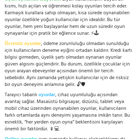
kısmı, hızlı açılan ve öğrenmesi kolay oyunları tercih eder.
Karmaşık kurallara sahip olmayan, kısa sürede oynanabilen
oyunlar özellikle yoğun kullanıcılar için idealdir. Bu tür
oyunlar, hem yeni başlayanlar hem de uzun süredir oyun
oynayanlar için pratik bir eğlence sunar. ⚡🕹️
Ücretsiz oyunlar
, ödeme zorunluluğu olmadan sunulduğu
için kullanıcıların deneme eşiğini ortadan kaldırır. Kredi kartı
bilgisi girmeden, üyelik şartı olmadan oynanan oyunlar
güven algısını güçlendirir. Bu durum, özellikle çocuklar için
oyun arayan ebeveynler açısından önemli bir tercih
sebebidir. Aynı zamanda yetişkin kullanıcılar için de risksiz
bir oyun deneyimi anlamına gelir. 🔓🛡️
Tarayıcı tabanlı
oyunlar
, cihaz uyumluluğu açısından
avantaj sağlar. Masaüstü bilgisayar, dizüstü, tablet veya
mobil cihaz üzerinden oynanabilen oyunlar, kullanıcıların
farklı ortamlarda aynı deneyimi yaşamasına imkân tanır. Bu
esneklik, “her yerden oyun oyna” beklentisini karşılayan
önemli bir faktördür. 📱💻