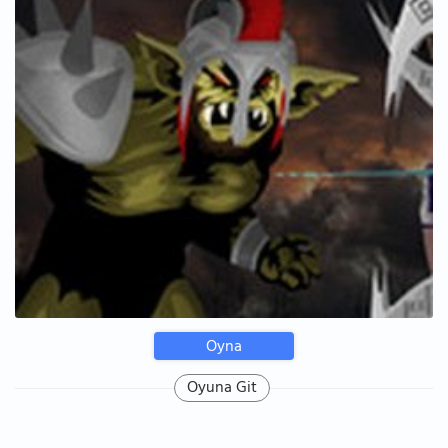
Oyna
Oyuna Git