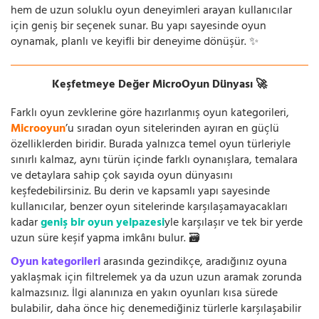
hem de uzun soluklu oyun deneyimleri arayan kullanıcılar
için geniş bir seçenek sunar. Bu yapı sayesinde oyun
oynamak, planlı ve keyifli bir deneyime dönüşür. ✨
Keşfetmeye Değer MicroOyun Dünyası 🚀
Farklı oyun zevklerine göre hazırlanmış oyun kategorileri,
Microoyun
’u sıradan oyun sitelerinden ayıran en güçlü
özelliklerden biridir. Burada yalnızca temel oyun türleriyle
sınırlı kalmaz, aynı türün içinde farklı oynanışlara, temalara
ve detaylara sahip çok sayıda oyun dünyasını
keşfedebilirsiniz. Bu derin ve kapsamlı yapı sayesinde
kullanıcılar, benzer oyun sitelerinde karşılaşamayacakları
kadar
geniş bir oyun yelpazesi
yle karşılaşır ve tek bir yerde
uzun süre keşif yapma imkânı bulur. 🗃️
Oyun kategorileri
arasında gezindikçe, aradığınız oyuna
yaklaşmak için filtrelemek ya da uzun uzun aramak zorunda
kalmazsınız. İlgi alanınıza en yakın oyunları kısa sürede
bulabilir, daha önce hiç denemediğiniz türlerle karşılaşabilir