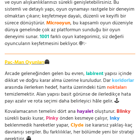
ve oyun alışkanlıklarınızı sürekli genişletebilirsiniz. Bu
sistemli ve detaylı yapı, oyun oynamayı rastgele bir deneyim
olmaktan çıkarır; keşfetmeye dayalı, düzenli ve keyifli bir
sürece dönüştürür.
Microoyun
, bu kapsamlı oyun düzeniyle
dünya genelinde çok az platformun sunduğu bir oyun
deneyimi sunar.
1001
farklı oyun kategorimiz, siz değerli
oyuncuların keşfetmesini bekliyor. 🌐✨
Pac-Man Oyunları
👻
Arcade geleneğinden gelen bu evren,
labirent
yapısı içinde
dikkat ve doğru karar alma üzerine kuruludur. Dar
koridorlar
arasında ilerlerken hedef, harita üzerindeki tüm
noktaları
temizlemektir. Alan yapısı basit görünse de ilerledikçe hata
payı azalır ve rota seçimi daha belirleyici hâle gelir. 🕹️
Kovalamacanın temelini dört ana
hayalet
oluşturur.
Blinky
sürekli baskı kurar,
Pinky
önden kesmeye çalışır,
Inky
beklenmedik hareketler yapar,
Clyde
ise kararsız yaklaş-kaç
davranışı sergiler. Bu farklılıklar, her bölümde yeni bir strateji
gerektirir. 👻