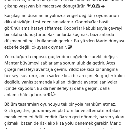
karakterler, Mario dünyasını tek bir kahramanın koşusundan
çıkarıp yaşayan bir maceraya dönüştürür. 💗👸🏼🐢
Karşılaşılan düşmanlar yalnızca engel değildir; oyuncunun
dikkatsizliğini test eden sınavlardır. Goomba’lar basit
görünür ama hatayı affetmez. Koopa’lar kabuklarıyla çevreyi
bir silaha dönüştürür. Bazı anlarda kaçmak, bazı anlarda
düşmanı bilinçli kullanmak gerekir. Bu yüzden Mario dünyası
ezberle değil, okuyarak oynanır. 👾
Yolculuğun temposu, güçlendirici öğelerle sürekli değişir.
Mantar büyümeyi sağlar ama sorumluluk da getirir. Ateş
çiçeği mesafeyi avantaja çevirir. Yıldız ise kısa bir anlığına
her şeyi susturur, ama sadece kısa bir an için. Bu güçler kalıcı
değildir; yanlış zamanda kullanıldığında avantaj saniyeler
içinde kaybolur. Bu da her ilerleyişi daha gergin, daha
anlamlı hâle getirir. ⭐🍄💥
Bölüm tasarımları oyuncuyu tek bir yola mahkûm etmez.
Gizli geçitler, görünmeyen platformlar ve alternatif rotalar;
merak edenleri ödüllendirir. Bazen geri dönmek, bazen yukarı
çıkmak, bazen de risk alıp kısa yolu denemek gerekir. Mario