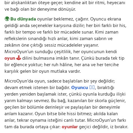
bir alışkanlıktan öteye geçer; kendine ait bir ritmi, heyecanı
ve bağı olan bir deneyime dönüşür.
🌍 Bu dünyada
oyunlar beklemez, çağırır. Oyuncu ekrana
geldiği anda seçenekler karşısına dizilir; her biri farklı bir his,
farklı bir tempo ve farklı bir mücadele sunar. Kimi zaman
reflekslerin sınandığı hızlı anlar, kimi zaman sabrın ve
zekânın öne çıktığı sessiz mücadeleler yaşanır.
MicroOyun’un sunduğu çeşitlilik, her oyuncunun kendi
oyun 🕹️
dilini bulmasına imkân tanır. Çünkü burada tek tip
bir eğlence yoktur; her ruh hâline, her ana ve her tercihe
karşılık gelen bir oyun mutlaka vardır.
MicroOyun’da oyun, sadece başlatılan bir şey değildir;
devam etmek istenen bir bağdır.
Oyuncu 🧍‍♂️
, bıraktığı
yerden yeniden başlamak ister, çünkü oyunla kurduğu ilişki
yarım kalmayı sevmez. Bu bağ, kazanılan bir skorla güçlenir,
geçilen bir bölümle derinleşir ve paylaşılan bir deneyimle
anlam kazanır. Oyun bitse bile hissi bitmez; akılda kalan
anlar, tekrar oynama isteğini canlı tutar. MicroOyun’un farkı
tam da burada ortaya çıkar:
oyunlar
geçici değildir, iz bırakır.