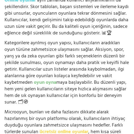
Online oyunlar
aynı zamanda kullanıcı alışkanlıklarını da
şekillendirir. Skor tabloları, başarı sistemleri ve ilerleme kaydı
gibi unsurlar, oyuncuların oyunlara tekrar dönmesini sağlar.
Kullanıcılar, kendi gelişimini takip edebildiği oyunlarda daha
uzun süre vakit geçirir. Bu da kaliteli oyun içeriğinin, sadece
eğlence değil süreklilik de sunduğunu gösterir. 📊🏆
Kategorilere ayrılmış oyun yapısı, kullanıcıların aradıkları
oyun türüne zahmetsizce ulaşmasını sağlar. Aksiyon, spor,
yarış ya da zeka oyunları gibi farklı seçeneklerin düzenli bir
şekilde sunulması, oyun oynamayı daha pratik ve keyifli hale
getirir. Kullanıcılar uzun listeler arasında kaybolmadan, ilgi
alanlarına göre oyunları kolayca keşfedebilir ve vakit
kaybetmeden
oyun oyna
maya başlayabilir. Bu düzenli yapı,
hem yeni gelen kullanıcıların siteye hızlıca alışmasını sağlar
hem de sık oynayan kullanıcılar için konforlu bir deneyim
sunar. 🗂️🧭
Microoyun, bunları ve daha fazlasını dikkate alarak
hazırlanmış bir oyun platformu olarak, kullanıcıların ihtiyaç
duyduğu oyunlara zahmetsizce ulaşmasını hedefler. Farklı
türlerde sunulan
ücretsiz online oyunlar
, hem kısa süreli