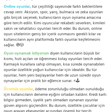
Online oyunlar
, tür çeşitliliği sayesinde farklı beklentilere
cevap verir. Aksiyon, spor, yarış, bulmaca ve zeka oyunları
gibi birçok seçenek; kullanıcıların oyun oynama amacına
göre tercih edilir. Kimi oyuncular rekabeti severken, kimileri
sakin ve rahatlatıcı oyunları tercih eder. Bu durum, online
oyun sitelerinin geniş bir içerik sunmasını gerekli kılar ve
kullanıcıların aynı platformda farklı oyunlar keşfetmesini
sağlar. 🧭🎲
Oyun oynamak istiyorum
diyen kullanıcıların büyük bir
kısmı, hızlı açılan ve öğrenmesi kolay oyunları tercih eder.
Karmaşık kurallara sahip olmayan, kısa sürede oynanabilen
oyunlar özellikle yoğun kullanıcılar için idealdir. Bu tür
oyunlar, hem yeni başlayanlar hem de uzun süredir oyun
oynayanlar için pratik bir eğlence sunar. ⚡🕹️
Ücretsiz oyunlar
, ödeme zorunluluğu olmadan sunulduğu
için kullanıcıların deneme eşiğini ortadan kaldırır. Kredi kartı
bilgisi girmeden, üyelik şartı olmadan oynanan oyunlar
güven algısını güçlendirir. Bu durum, özellikle çocuklar için
oyun arayan ebeveynler açısından önemli bir tercih