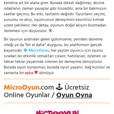
kendine ait bir alana girer. Burada dikkat dağılmaz, aksine
odaklanır; zaman yavaşlar gibi hissedilir, ama bir bakmışsın
saatler geçmiş. Bu etki, rastlantı değildir. Oyunların seçimi,
sunumu ve akışı, oyuncunun deneyimini kesintisiz kılmak
üzere şekillenir. Her detay, oyunun doğal akışını bozmadan
ilerlemesi için düşünülür. 🎯
Bir oyunun ardından gelen gülümseme, yeniden deneme
isteği ya da “bir el daha” duygusu, bu platformun gerçek
başarısıdır.
💎 MicroOyun
, her yaştan oyuncu için oyunu
sıradan bir etkinlik olmaktan çıkarır; hatırlanan, özlenen ve
tekrar tekrar yaşanmak istenen bir deneyime dönüştürür.
Burada oyun oynanmaz; burada oyun yaşanır, bağ kurulur ve
zamanla bir
aşka 💖
dönüşür.
MicroOyun
.com 🕹️ Ücretsiz
Online Oyunlar /
Oyun Oyna