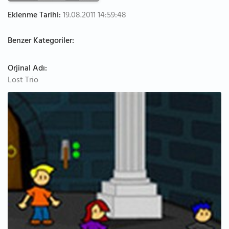
Eklenme Tarihi:
19.08.2011 14:59:48
Benzer Kategoriler:
Orjinal Adı:
Lost Trio