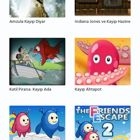
Amzula Kayıp Diyar
Indiana Jones ve Kayıp Hazine
Katil Pirana: Kayıp Ada
Kayıp Ahtapot