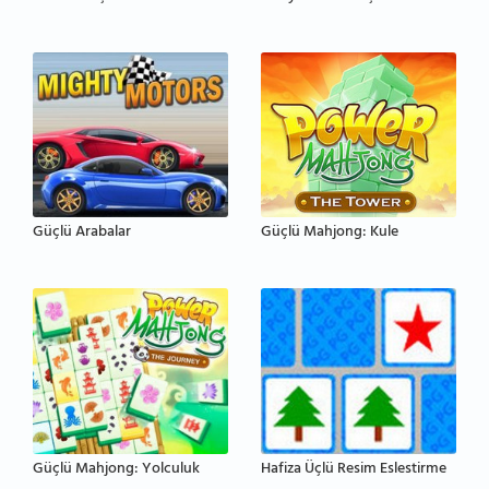
Güçlü Arabalar
Güçlü Mahjong: Kule
Güçlü Mahjong: Yolculuk
Hafiza Üçlü Resim Eslestirme