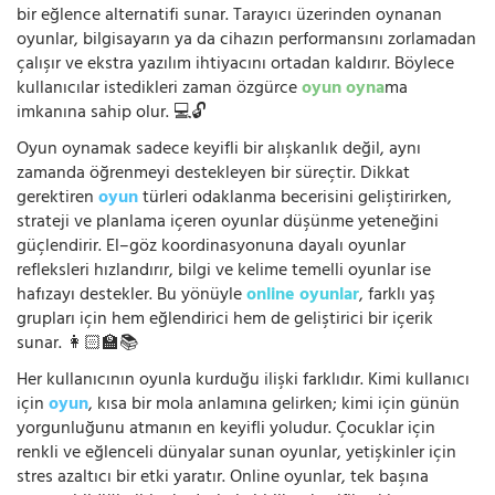
bir eğlence alternatifi sunar. Tarayıcı üzerinden oynanan
oyunlar, bilgisayarın ya da cihazın performansını zorlamadan
çalışır ve ekstra yazılım ihtiyacını ortadan kaldırır. Böylece
kullanıcılar istedikleri zaman özgürce
oyun oyna
ma
imkanına sahip olur. 💻🔓
Oyun oynamak sadece keyifli bir alışkanlık değil, aynı
zamanda öğrenmeyi destekleyen bir süreçtir. Dikkat
gerektiren
oyun
türleri odaklanma becerisini geliştirirken,
strateji ve planlama içeren oyunlar düşünme yeteneğini
güçlendirir. El–göz koordinasyonuna dayalı oyunlar
refleksleri hızlandırır, bilgi ve kelime temelli oyunlar ise
hafızayı destekler. Bu yönüyle
online oyunlar
, farklı yaş
grupları için hem eğlendirici hem de geliştirici bir içerik
sunar. 👩🏻‍🏫📚
Her kullanıcının oyunla kurduğu ilişki farklıdır. Kimi kullanıcı
için
oyun
, kısa bir mola anlamına gelirken; kimi için günün
yorgunluğunu atmanın en keyifli yoludur. Çocuklar için
renkli ve eğlenceli dünyalar sunan oyunlar, yetişkinler için
stres azaltıcı bir etki yaratır. Online oyunlar, tek başına