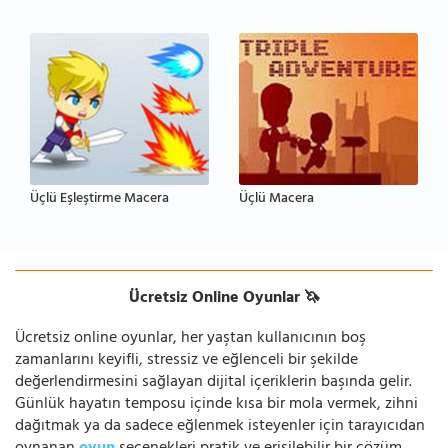
Üçlü Eşleştirme Macera
Üçlü Macera
Ücretsiz Online Oyunlar 🦄
Ücretsiz online oyunlar, her yaştan kullanıcının boş
zamanlarını keyifli, stressiz ve eğlenceli bir şekilde
değerlendirmesini sağlayan dijital içeriklerin başında gelir.
Günlük hayatın temposu içinde kısa bir mola vermek, zihni
dağıtmak ya da sadece eğlenmek isteyenler için tarayıcıdan