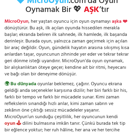
💎 MicroOyun
.com’da Oyun
Oynamak Bir 💖
AŞK
’tır
MicroOyun
, her yaştan oyuncu için oyun oynamayı
aşka ❤️
dönüştürür. Bu aşk, ilk açılan oyunda hissedilen merakla
başlar; ekranda beliren ilk sahnede, ilk hamlede, ilk başarıda
derinleşir. Burada oyun, yalnızca zaman geçirmek için açılan
bir araç değildir. Oyun, gündelik hayatın arasına sıkışmış kısa
anlardan taşar, oyuncunun zihninde yer eder ve tekrar tekrar
geri dönme isteği uyandırır. MicroOyun’da oyun oynamak,
bir alışkanlıktan öteye geçer; kendine ait bir ritmi, heyecanı
ve bağı olan bir deneyime dönüşür.
🌍 Bu dünyada
oyunlar beklemez, çağırır. Oyuncu ekrana
geldiği anda seçenekler karşısına dizilir; her biri farklı bir his,
farklı bir tempo ve farklı bir mücadele sunar. Kimi zaman
reflekslerin sınandığı hızlı anlar, kimi zaman sabrın ve
zekânın öne çıktığı sessiz mücadeleler yaşanır.
MicroOyun’un sunduğu çeşitlilik, her oyuncunun kendi
oyun 🕹️
dilini bulmasına imkân tanır. Çünkü burada tek tip
bir eğlence yoktur; her ruh hâline, her ana ve her tercihe