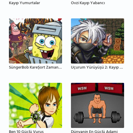
Kayıp Yumurtalar
Ovzi Kayıp Yabancı
SüngerBob KareŞort Zamanda Kayıp
Uçurum Yürüyüşü 2: Kayıp Ada
Ben 10 Güçlü Vurus
Dünyanin En Güçlü Adami