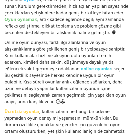
oynanan
oyun
seçenekleri pratik ve erişilebilir bir çözüm
sunar. Kurulum gerektirmeden, hızlı açılan yapıları sayesinde
çocuklardan yetişkinlere kadar geniş bir kitleye hitap eder.
Oyun oynamak
, artık sadece eğlence değil; aynı zamanda
refleks geliştirme, dikkat toplama ve problem çözme gibi
becerileri destekleyen bir alışkanlık haline gelmiştir. 🧠
Online oyun dünyası, farklı ilgi alanlarına ve oyun
alışkanlıklarına göre şekillenen geniş bir yelpazeye sahiptir.
Kimi kullanıcılar hızlı ve aksiyon dolu oyunları tercih
ederken, kimileri daha sakin, düşünmeye dayalı ya da
eğlenceli vakit geçirmeye odaklanan
online oyunlar
ı seçer.
Bu çeşitlilik sayesinde herkes kendine uygun bir oyun
bulabilir. Kısa süreli oyunlar anlık eğlence sağlarken, daha
uzun ve detaylı yapımlar kullanıcıların oyunun içine
çekilmesini sağlayarak zaman geçirmek için yaptıkları oyun
arayışlarına karşılık verir. ⏱️🕹️
Ücretsiz oyunlar
, kullanıcıların herhangi bir ödeme
yapmadan oyun deneyimi yaşamasını mümkün kılar. Bu
durum özellikle çocuklar ve gençler için güvenli bir oyun
ortamı oluştururken, yetişkin kullanıcılar için de zahmetsiz