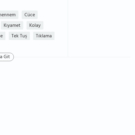
hennem
Cüce
Kıyamet
Kolay
de
Tek Tuş
Tıklama
a Git