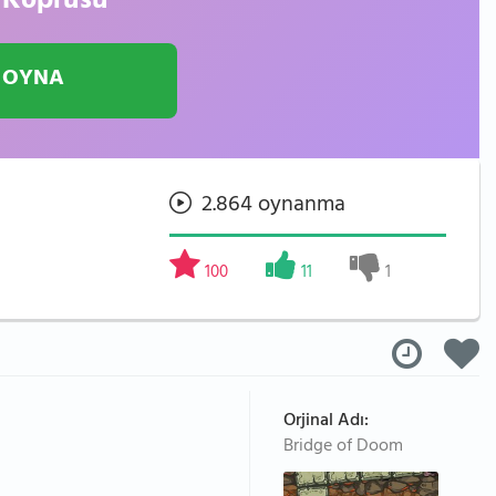
 Köprüsü
 OYNA
2.864 oynanma
100
11
1
Orjinal Adı:
Bridge of Doom