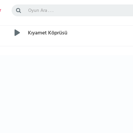
r
Kıyamet Köprüsü