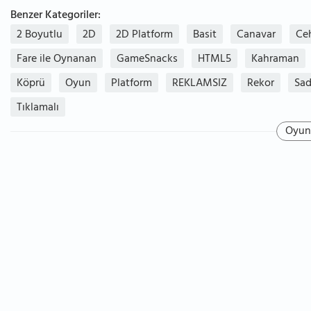
Benzer Kategoriler:
2 Boyutlu
2D
2D Platform
Basit
Canavar
Ce
Fare ile Oynanan
GameSnacks
HTML5
Kahraman
Köprü
Oyun
Platform
REKLAMSIZ
Rekor
Sa
Tıklamalı
Oyun