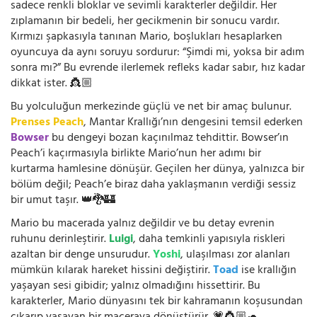
sadece renkli bloklar ve sevimli karakterler değildir. Her
zıplamanın bir bedeli, her gecikmenin bir sonucu vardır.
Kırmızı şapkasıyla tanınan Mario, boşlukları hesaplarken
oyuncuya da aynı soruyu sordurur: “Şimdi mi, yoksa bir adım
sonra mı?” Bu evrende ilerlemek refleks kadar sabır, hız kadar
dikkat ister. 👸🏼
Bu yolculuğun merkezinde güçlü ve net bir amaç bulunur.
Prenses Peach
, Mantar Krallığı’nın dengesini temsil ederken
Bowser
bu dengeyi bozan kaçınılmaz tehdittir. Bowser’ın
Peach’i kaçırmasıyla birlikte Mario’nun her adımı bir
kurtarma hamlesine dönüşür. Geçilen her dünya, yalnızca bir
bölüm değil; Peach’e biraz daha yaklaşmanın verdiği sessiz
bir umut taşır. 👑🐉🏰
Mario bu macerada yalnız değildir ve bu detay evrenin
ruhunu derinleştirir.
Luigi
, daha temkinli yapısıyla riskleri
azaltan bir denge unsurudur.
Yoshi
, ulaşılması zor alanları
mümkün kılarak hareket hissini değiştirir.
Toad
ise krallığın
yaşayan sesi gibidir; yalnız olmadığını hissettirir. Bu
karakterler, Mario dünyasını tek bir kahramanın koşusundan