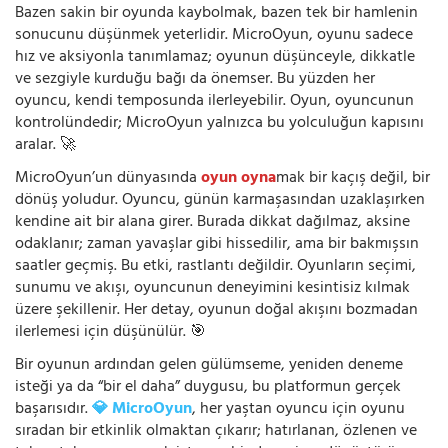
Bazen sakin bir oyunda kaybolmak, bazen tek bir hamlenin
sonucunu düşünmek yeterlidir. MicroOyun, oyunu sadece
hız ve aksiyonla tanımlamaz; oyunun düşünceyle, dikkatle
ve sezgiyle kurduğu bağı da önemser. Bu yüzden her
oyuncu, kendi temposunda ilerleyebilir. Oyun, oyuncunun
kontrolündedir; MicroOyun yalnızca bu yolculuğun kapısını
aralar. 🚀
MicroOyun’un dünyasında
oyun oyna
mak bir kaçış değil, bir
dönüş yoludur. Oyuncu, günün karmaşasından uzaklaşırken
kendine ait bir alana girer. Burada dikkat dağılmaz, aksine
odaklanır; zaman yavaşlar gibi hissedilir, ama bir bakmışsın
saatler geçmiş. Bu etki, rastlantı değildir. Oyunların seçimi,
sunumu ve akışı, oyuncunun deneyimini kesintisiz kılmak
üzere şekillenir. Her detay, oyunun doğal akışını bozmadan
ilerlemesi için düşünülür. 🎯
Bir oyunun ardından gelen gülümseme, yeniden deneme
isteği ya da “bir el daha” duygusu, bu platformun gerçek
başarısıdır.
💎 MicroOyun
, her yaştan oyuncu için oyunu
sıradan bir etkinlik olmaktan çıkarır; hatırlanan, özlenen ve