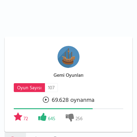
Gemi Oyunları
Oyun Sayısı
107
69.628 oynanma
72
645
256