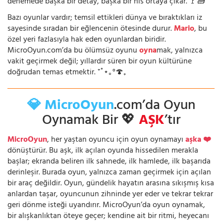
denemede başka bir detay, başka bir his ortaya çıkar. 🚩🧱
Bazı oyunlar vardır; temsil ettikleri dünya ve bıraktıkları iz
sayesinde sıradan bir eğlencenin ötesinde durur.
Mario
, bu
özel yeri fazlasıyla hak eden oyunlardan biridir.
MicroOyun.com’da bu ölümsüz oyunu
oyna
mak, yalnızca
vakit geçirmek değil; yıllardır süren bir oyun kültürüne
doğrudan temas etmektir. ⁺˚⋆｡°🍄₊
💎 MicroOyun
.com’da Oyun
Oynamak Bir 💖
AŞK
’tır
MicroOyun
, her yaştan oyuncu için oyun oynamayı
aşka ❤️
dönüştürür. Bu aşk, ilk açılan oyunda hissedilen merakla
başlar; ekranda beliren ilk sahnede, ilk hamlede, ilk başarıda
derinleşir. Burada oyun, yalnızca zaman geçirmek için açılan
bir araç değildir. Oyun, gündelik hayatın arasına sıkışmış kısa
anlardan taşar, oyuncunun zihninde yer eder ve tekrar tekrar
geri dönme isteği uyandırır. MicroOyun’da oyun oynamak,
bir alışkanlıktan öteye geçer; kendine ait bir ritmi, heyecanı