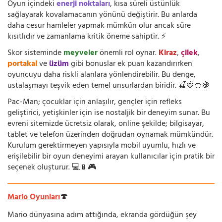
Oyun içindeki
enerji noktaları
, kısa süreli üstünlük
sağlayarak kovalamacanın yönünü değiştirir. Bu anlarda
daha cesur hamleler yapmak mümkün olur ancak süre
kısıtlıdır ve zamanlama kritik öneme sahiptir. ⚡
Skor sisteminde
meyveler
önemli rol oynar.
Kiraz
,
çilek
,
portakal
ve
üzüm
gibi bonuslar ek puan kazandırırken
oyuncuyu daha riskli alanlara yönlendirebilir. Bu denge,
ustalaşmayı teşvik eden temel unsurlardan biridir. 🍒🍓🍊🍇
Pac-Man; çocuklar için anlaşılır, gençler için refleks
geliştirici, yetişkinler için ise nostaljik bir deneyim sunar. Bu
evreni sitemizde ücretsiz olarak, online şekilde; bilgisayar,
tablet ve telefon üzerinden doğrudan oynamak mümkündür.
Kurulum gerektirmeyen yapısıyla mobil uyumlu, hızlı ve
erişilebilir bir oyun deneyimi arayan kullanıcılar için pratik bir
seçenek oluşturur. 💻📱🎮
Mario Oyunları
🍄
Mario dünyasına adım attığında, ekranda gördüğün şey