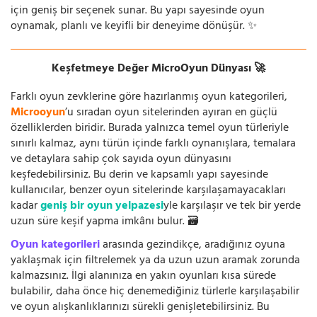
için geniş bir seçenek sunar. Bu yapı sayesinde oyun
oynamak, planlı ve keyifli bir deneyime dönüşür. ✨
Keşfetmeye Değer MicroOyun Dünyası 🚀
Farklı oyun zevklerine göre hazırlanmış oyun kategorileri,
Microoyun
’u sıradan oyun sitelerinden ayıran en güçlü
özelliklerden biridir. Burada yalnızca temel oyun türleriyle
sınırlı kalmaz, aynı türün içinde farklı oynanışlara, temalara
ve detaylara sahip çok sayıda oyun dünyasını
keşfedebilirsiniz. Bu derin ve kapsamlı yapı sayesinde
kullanıcılar, benzer oyun sitelerinde karşılaşamayacakları
kadar
geniş bir oyun yelpazesi
yle karşılaşır ve tek bir yerde
uzun süre keşif yapma imkânı bulur. 🗃️
Oyun kategorileri
arasında gezindikçe, aradığınız oyuna
yaklaşmak için filtrelemek ya da uzun uzun aramak zorunda
kalmazsınız. İlgi alanınıza en yakın oyunları kısa sürede
bulabilir, daha önce hiç denemediğiniz türlerle karşılaşabilir
ve oyun alışkanlıklarınızı sürekli genişletebilirsiniz. Bu