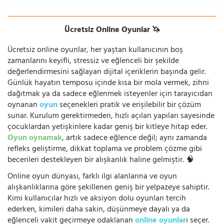
Ücretsiz Online Oyunlar 🦄
Ücretsiz online oyunlar, her yaştan kullanıcının boş
zamanlarını keyifli, stressiz ve eğlenceli bir şekilde
değerlendirmesini sağlayan dijital içeriklerin başında gelir.
Günlük hayatın temposu içinde kısa bir mola vermek, zihni
dağıtmak ya da sadece eğlenmek isteyenler için tarayıcıdan
oynanan
oyun
seçenekleri pratik ve erişilebilir bir çözüm
sunar. Kurulum gerektirmeden, hızlı açılan yapıları sayesinde
çocuklardan yetişkinlere kadar geniş bir kitleye hitap eder.
Oyun oynamak
, artık sadece eğlence değil; aynı zamanda
refleks geliştirme, dikkat toplama ve problem çözme gibi
becerileri destekleyen bir alışkanlık haline gelmiştir. 🧠
Online oyun dünyası, farklı ilgi alanlarına ve oyun
alışkanlıklarına göre şekillenen geniş bir yelpazeye sahiptir.
Kimi kullanıcılar hızlı ve aksiyon dolu oyunları tercih
ederken, kimileri daha sakin, düşünmeye dayalı ya da
eğlenceli vakit geçirmeye odaklanan
online oyunlar
ı seçer.