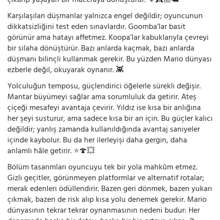
çıkarıp yaşayan bir maceraya dönüştürür. 💗👸🏼🐢
Karşılaşılan düşmanlar yalnızca engel değildir; oyuncunun
dikkatsizliğini test eden sınavlardır. Goomba’lar basit
görünür ama hatayı affetmez. Koopa’lar kabuklarıyla çevreyi
bir silaha dönüştürür. Bazı anlarda kaçmak, bazı anlarda
düşmanı bilinçli kullanmak gerekir. Bu yüzden Mario dünyası
ezberle değil, okuyarak oynanır. 👾
Yolculuğun temposu, güçlendirici öğelerle sürekli değişir.
Mantar büyümeyi sağlar ama sorumluluk da getirir. Ateş
çiçeği mesafeyi avantaja çevirir. Yıldız ise kısa bir anlığına
her şeyi susturur, ama sadece kısa bir an için. Bu güçler kalıcı
değildir; yanlış zamanda kullanıldığında avantaj saniyeler
içinde kaybolur. Bu da her ilerleyişi daha gergin, daha
anlamlı hâle getirir. ⭐🍄💥
Bölüm tasarımları oyuncuyu tek bir yola mahkûm etmez.
Gizli geçitler, görünmeyen platformlar ve alternatif rotalar;
merak edenleri ödüllendirir. Bazen geri dönmek, bazen yukarı
çıkmak, bazen de risk alıp kısa yolu denemek gerekir. Mario
dünyasının tekrar tekrar oynanmasının nedeni budur: Her