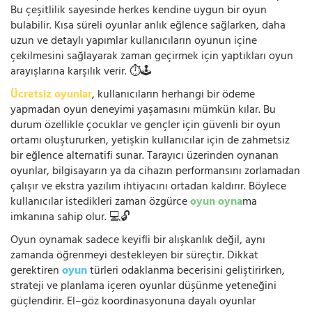
Bu çeşitlilik sayesinde herkes kendine uygun bir oyun
bulabilir. Kısa süreli oyunlar anlık eğlence sağlarken, daha
uzun ve detaylı yapımlar kullanıcıların oyunun içine
çekilmesini sağlayarak zaman geçirmek için yaptıkları oyun
arayışlarına karşılık verir. ⏱️🕹️
Ücretsiz oyunlar
, kullanıcıların herhangi bir ödeme
yapmadan oyun deneyimi yaşamasını mümkün kılar. Bu
durum özellikle çocuklar ve gençler için güvenli bir oyun
ortamı oluştururken, yetişkin kullanıcılar için de zahmetsiz
bir eğlence alternatifi sunar. Tarayıcı üzerinden oynanan
oyunlar, bilgisayarın ya da cihazın performansını zorlamadan
çalışır ve ekstra yazılım ihtiyacını ortadan kaldırır. Böylece
kullanıcılar istedikleri zaman özgürce
oyun oyna
ma
imkanına sahip olur. 💻🔓
Oyun oynamak sadece keyifli bir alışkanlık değil, aynı
zamanda öğrenmeyi destekleyen bir süreçtir. Dikkat
gerektiren
oyun
türleri odaklanma becerisini geliştirirken,
strateji ve planlama içeren oyunlar düşünme yeteneğini
güçlendirir. El–göz koordinasyonuna dayalı oyunlar