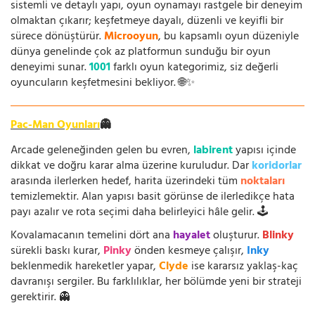
sistemli ve detaylı yapı, oyun oynamayı rastgele bir deneyim
olmaktan çıkarır; keşfetmeye dayalı, düzenli ve keyifli bir
sürece dönüştürür.
Microoyun
, bu kapsamlı oyun düzeniyle
dünya genelinde çok az platformun sunduğu bir oyun
deneyimi sunar.
1001
farklı oyun kategorimiz, siz değerli
oyuncuların keşfetmesini bekliyor. 🌐✨
Pac-Man Oyunları
👻
Arcade geleneğinden gelen bu evren,
labirent
yapısı içinde
dikkat ve doğru karar alma üzerine kuruludur. Dar
koridorlar
arasında ilerlerken hedef, harita üzerindeki tüm
noktaları
temizlemektir. Alan yapısı basit görünse de ilerledikçe hata
payı azalır ve rota seçimi daha belirleyici hâle gelir. 🕹️
Kovalamacanın temelini dört ana
hayalet
oluşturur.
Blinky
sürekli baskı kurar,
Pinky
önden kesmeye çalışır,
Inky
beklenmedik hareketler yapar,
Clyde
ise kararsız yaklaş-kaç
davranışı sergiler. Bu farklılıklar, her bölümde yeni bir strateji
gerektirir. 👻