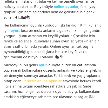
refleksleri hızlandırır, bilgi ve kelime temelli oyunlar ise
hafızayı destekler. Bu yönüyle
online oyunlar
, farklı yaş
grupları için hem eğlendirici hem de geliştirici bir içerik
sunar. 👩🏻‍🏫📚
Her kullanıcının oyunla kurduğu ilişki farklıdır. Kimi kullanıcı
için
oyun
, kısa bir mola anlamına gelirken; kimi için günün
yorgunluğunu atmanın en keyifli yoludur. Çocuklar için
renkli ve eğlenceli dünyalar sunan oyunlar, yetişkinler için
stres azaltıcı bir etki yaratır. Online oyunlar, tek başına
oynanabildiği gibi arkadaşlarla birlikte keyifli vakit
geçirmenin de bir yolu olabilir. 🎭🎉
Microoyun, bu geniş
oyun
dünyasını tek bir çatı altında
toplayarak kullanıcılara düzenli, anlaşılır ve kolay erişilebilir
bir deneyim sunmayı amaçlar. Farklı zevk ve yaş gruplarına
hitap eden
ücretsiz online oyunlar
sayesinde herkes kendi
ilgi alanına uygun içeriklere rahatlıkla ulaşabilir. Sade
tasarım, hızlı erişim ve ücretsiz oyun anlayışı, kullanıcıların
aradıkları eğlenceye zahmetsizce ulaşmasını sağlar. 🌐✨