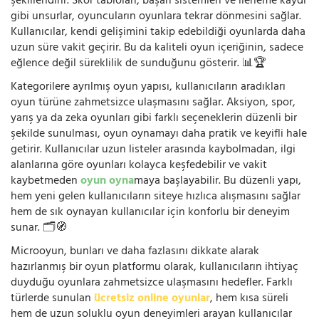
şekillendirir. Skor tabloları, başarı sistemleri ve ilerleme kaydı
gibi unsurlar, oyuncuların oyunlara tekrar dönmesini sağlar.
Kullanıcılar, kendi gelişimini takip edebildiği oyunlarda daha
uzun süre vakit geçirir. Bu da kaliteli oyun içeriğinin, sadece
eğlence değil süreklilik de sunduğunu gösterir. 📊🏆
Kategorilere ayrılmış oyun yapısı, kullanıcıların aradıkları
oyun türüne zahmetsizce ulaşmasını sağlar. Aksiyon, spor,
yarış ya da zeka oyunları gibi farklı seçeneklerin düzenli bir
şekilde sunulması, oyun oynamayı daha pratik ve keyifli hale
getirir. Kullanıcılar uzun listeler arasında kaybolmadan, ilgi
alanlarına göre oyunları kolayca keşfedebilir ve vakit
kaybetmeden
oyun oyna
maya başlayabilir. Bu düzenli yapı,
hem yeni gelen kullanıcıların siteye hızlıca alışmasını sağlar
hem de sık oynayan kullanıcılar için konforlu bir deneyim
sunar. 🗂️🧭
Microoyun, bunları ve daha fazlasını dikkate alarak
hazırlanmış bir oyun platformu olarak, kullanıcıların ihtiyaç
duyduğu oyunlara zahmetsizce ulaşmasını hedefler. Farklı
türlerde sunulan
ücretsiz online oyunlar
, hem kısa süreli
hem de uzun soluklu oyun deneyimleri arayan kullanıcılar