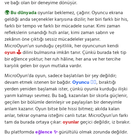
ve bağı olan bir deneyime dönüşür.
🌍 Bu dünyada
oyunlar beklemez, çağırır. Oyuncu ekrana
geldiği anda seçenekler karşısına dizilir; her biri farklı bir his,
farklı bir tempo ve farklı bir mücadele sunar. Kimi zaman
reflekslerin sınandığı hızlı anlar, kimi zaman sabrın ve
zekânın öne çıktığı sessiz mücadeleler yaşanır.
MicroOyun’un sunduğu çeşitlilik, her oyuncunun kendi
oyun 🕹️
dilini bulmasına imkân tanır. Çünkü burada tek tip
bir eğlence yoktur; her ruh hâline, her ana ve her tercihe
karşılık gelen bir oyun mutlaka vardır.
MicroOyun’da oyun, sadece başlatılan bir şey değildir;
devam etmek istenen bir bağdır.
Oyuncu 🧍‍♂️
, bıraktığı
yerden yeniden başlamak ister, çünkü oyunla kurduğu ilişki
yarım kalmayı sevmez. Bu bağ, kazanılan bir skorla güçlenir,
geçilen bir bölümle derinleşir ve paylaşılan bir deneyimle
anlam kazanır. Oyun bitse bile hissi bitmez; akılda kalan
anlar, tekrar oynama isteğini canlı tutar. MicroOyun’un farkı
tam da burada ortaya çıkar:
oyunlar
geçici değildir, iz bırakır.
Bu platformda
eğlence ✨
gürültülü olmak zorunda değildir.