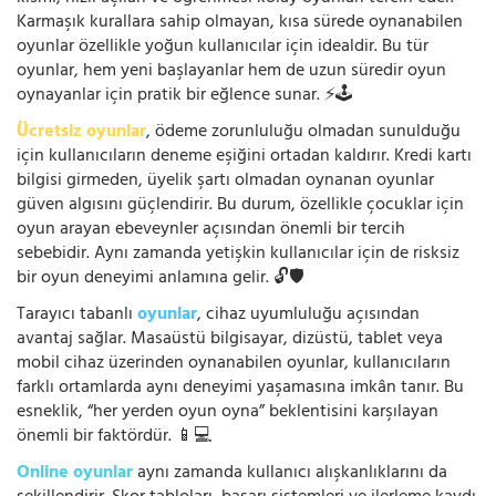
Karmaşık kurallara sahip olmayan, kısa sürede oynanabilen
oyunlar özellikle yoğun kullanıcılar için idealdir. Bu tür
oyunlar, hem yeni başlayanlar hem de uzun süredir oyun
oynayanlar için pratik bir eğlence sunar. ⚡🕹️
Ücretsiz oyunlar
, ödeme zorunluluğu olmadan sunulduğu
için kullanıcıların deneme eşiğini ortadan kaldırır. Kredi kartı
bilgisi girmeden, üyelik şartı olmadan oynanan oyunlar
güven algısını güçlendirir. Bu durum, özellikle çocuklar için
oyun arayan ebeveynler açısından önemli bir tercih
sebebidir. Aynı zamanda yetişkin kullanıcılar için de risksiz
bir oyun deneyimi anlamına gelir. 🔓🛡️
Tarayıcı tabanlı
oyunlar
, cihaz uyumluluğu açısından
avantaj sağlar. Masaüstü bilgisayar, dizüstü, tablet veya
mobil cihaz üzerinden oynanabilen oyunlar, kullanıcıların
farklı ortamlarda aynı deneyimi yaşamasına imkân tanır. Bu
esneklik, “her yerden oyun oyna” beklentisini karşılayan
önemli bir faktördür. 📱💻
Online oyunlar
aynı zamanda kullanıcı alışkanlıklarını da