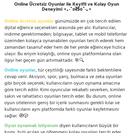
Online Ücretsiz Oyunlar ile Keyifli ve Kolay Oyun
Deneyimi ⋆｡‧˚ʚ🧸ɞ˚‧｡⋆
Online ücretsiz oyunlar
günümüzde en çok tercih edilen
dijital eğlence seçenekleri arasında yer alır. Kullanıcılar,
indirme gerektirmeden; bilgisayar, tablet ve mobil telefonlar
üzerinden kolayca oynanabilen oyunları tercih ederek hem
zamandan tasarruf eder hem de her yerde eğlenceye hızlıca
ulaşır. Bu erişim kolaylığı, online oyun platformlarına olan
ilgiyi her geçen gün artırmaktadır. 🎯🔍
Online oyunlar
, tür çeşitliliği sayesinde farklı beklentilere
cevap verir. Aksiyon, spor, yarış, bulmaca ve zeka oyunları
gibi birçok seçenek; kullanıcıların oyun oynama amacına
göre tercih edilir. Kimi oyuncular rekabeti severken, kimileri
sakin ve rahatlatıcı oyunları tercih eder. Bu durum, online
oyun sitelerinin geniş bir içerik sunmasını gerekli kılar ve
kullanıcıların aynı platformda farklı oyunlar keşfetmesini
sağlar. 🧭🎲
Oyun oynamak istiyorum
diyen kullanıcıların büyük bir
kısmı, hızlı açılan ve öğrenmesi kolay oyunları tercih eder.