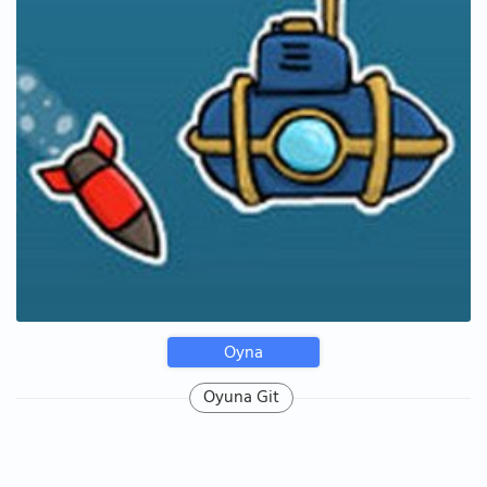
Oyna
Oyuna Git