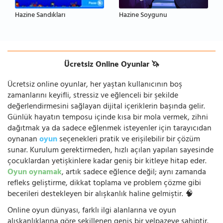
Hazine Sandıkları
Hazine Soygunu
Ücretsiz Online Oyunlar 🦄
Ücretsiz online oyunlar, her yaştan kullanıcının boş
zamanlarını keyifli, stressiz ve eğlenceli bir şekilde
değerlendirmesini sağlayan dijital içeriklerin başında gelir.
Günlük hayatın temposu içinde kısa bir mola vermek, zihni
dağıtmak ya da sadece eğlenmek isteyenler için tarayıcıdan
oynanan
oyun
seçenekleri pratik ve erişilebilir bir çözüm
sunar. Kurulum gerektirmeden, hızlı açılan yapıları sayesinde
çocuklardan yetişkinlere kadar geniş bir kitleye hitap eder.
Oyun oynamak
, artık sadece eğlence değil; aynı zamanda
refleks geliştirme, dikkat toplama ve problem çözme gibi
becerileri destekleyen bir alışkanlık haline gelmiştir. 🧠
Online oyun dünyası, farklı ilgi alanlarına ve oyun
alışkanlıklarına göre şekillenen geniş bir yelpazeye sahiptir.