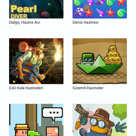
Dalgıç Hazine Avı
Deniz Hazinesi
Eski Kale Hazineleri
Gizemli Hazineler