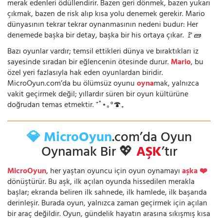
merak edenleri ödüllendirir. Bazen geri dönmek, bazen yukarı
çıkmak, bazen de risk alıp kısa yolu denemek gerekir. Mario
dünyasının tekrar tekrar oynanmasının nedeni budur: Her
denemede başka bir detay, başka bir his ortaya çıkar. 🚩🧱
Bazı oyunlar vardır; temsil ettikleri dünya ve bıraktıkları iz
sayesinde sıradan bir eğlencenin ötesinde durur.
Mario
, bu
özel yeri fazlasıyla hak eden oyunlardan biridir.
MicroOyun.com’da bu ölümsüz oyunu
oyna
mak, yalnızca
vakit geçirmek değil; yıllardır süren bir oyun kültürüne
doğrudan temas etmektir. ⁺˚⋆｡°🍄₊
💎 MicroOyun
.com’da Oyun
Oynamak Bir 💖
AŞK
’tır
MicroOyun
, her yaştan oyuncu için oyun oynamayı
aşka ❤️
dönüştürür. Bu aşk, ilk açılan oyunda hissedilen merakla
başlar; ekranda beliren ilk sahnede, ilk hamlede, ilk başarıda
derinleşir. Burada oyun, yalnızca zaman geçirmek için açılan
bir araç değildir. Oyun, gündelik hayatın arasına sıkışmış kısa