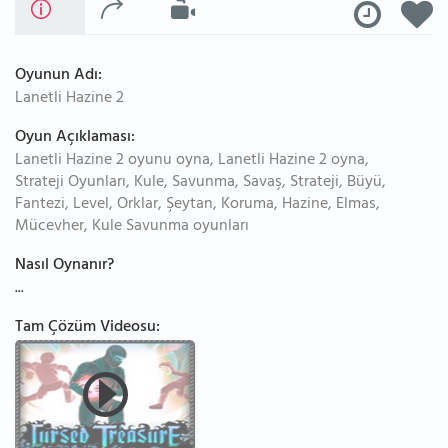
Oyunun Adı:
Lanetli Hazine 2
Oyun Açıklaması:
Lanetli Hazine 2 oyunu oyna, Lanetli Hazine 2 oyna,
Strateji Oyunları, Kule, Savunma, Savaş, Strateji, Büyü,
Fantezi, Level, Orklar, Şeytan, Koruma, Hazine, Elmas,
Mücevher, Kule Savunma oyunları
Nasıl Oynanır?
...
Tam Çözüm Videosu: