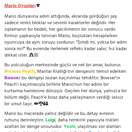
Mario Oyunları
🍄
Mario dünyasına adım attığında, ekranda gördüğün şey
sadece renkli bloklar ve sevimli karakterler değildir. Her
zıplamanın bir bedeli, her gecikmenin bir sonucu vardır.
Kırmızı şapkasıyla tanınan Mario, boşlukları hesaplarken
oyuncuya da aynı soruyu sordurur: “Şimdi mi, yoksa bir adım
sonra mı?” Bu evrende ilerlemek refleks kadar sabır, hız kadar
dikkat ister. 👸🏼
Bu yolculuğun merkezinde güçlü ve net bir amaç bulunur.
Prenses Peach
, Mantar Krallığı’nın dengesini temsil ederken
Bowser
bu dengeyi bozan kaçınılmaz tehdittir. Bowser’ın
Peach’i kaçırmasıyla birlikte Mario’nun her adımı bir
kurtarma hamlesine dönüşür. Geçilen her dünya, yalnızca bir
bölüm değil; Peach’e biraz daha yaklaşmanın verdiği sessiz
bir umut taşır. 👑🐉🏰
Mario bu macerada yalnız değildir ve bu detay evrenin
ruhunu derinleştirir.
Luigi
, daha temkinli yapısıyla riskleri
azaltan bir denge unsurudur.
Yoshi
, ulaşılması zor alanları