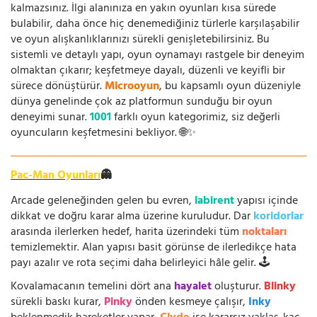
kalmazsınız. İlgi alanınıza en yakın oyunları kısa sürede
bulabilir, daha önce hiç denemediğiniz türlerle karşılaşabilir
ve oyun alışkanlıklarınızı sürekli genişletebilirsiniz. Bu
sistemli ve detaylı yapı, oyun oynamayı rastgele bir deneyim
olmaktan çıkarır; keşfetmeye dayalı, düzenli ve keyifli bir
sürece dönüştürür.
Microoyun
, bu kapsamlı oyun düzeniyle
dünya genelinde çok az platformun sunduğu bir oyun
deneyimi sunar.
1001
farklı oyun kategorimiz, siz değerli
oyuncuların keşfetmesini bekliyor. 🌐✨
Pac-Man Oyunları
👻
Arcade geleneğinden gelen bu evren,
labirent
yapısı içinde
dikkat ve doğru karar alma üzerine kuruludur. Dar
koridorlar
arasında ilerlerken hedef, harita üzerindeki tüm
noktaları
temizlemektir. Alan yapısı basit görünse de ilerledikçe hata
payı azalır ve rota seçimi daha belirleyici hâle gelir. 🕹️
Kovalamacanın temelini dört ana
hayalet
oluşturur.
Blinky
sürekli baskı kurar,
Pinky
önden kesmeye çalışır,
Inky