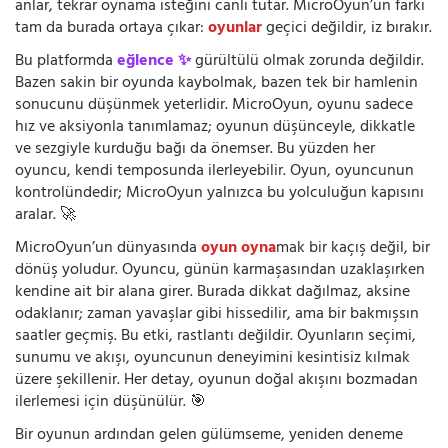
anlar, tekrar oynama isteğini canlı tutar. MicroOyun’un farkı
tam da burada ortaya çıkar:
oyunlar
geçici değildir, iz bırakır.
Bu platformda
eğlence ✨
gürültülü olmak zorunda değildir.
Bazen sakin bir oyunda kaybolmak, bazen tek bir hamlenin
sonucunu düşünmek yeterlidir. MicroOyun, oyunu sadece
hız ve aksiyonla tanımlamaz; oyunun düşünceyle, dikkatle
ve sezgiyle kurduğu bağı da önemser. Bu yüzden her
oyuncu, kendi temposunda ilerleyebilir. Oyun, oyuncunun
kontrolündedir; MicroOyun yalnızca bu yolculuğun kapısını
aralar. 🚀
MicroOyun’un dünyasında
oyun oyna
mak bir kaçış değil, bir
dönüş yoludur. Oyuncu, günün karmaşasından uzaklaşırken
kendine ait bir alana girer. Burada dikkat dağılmaz, aksine
odaklanır; zaman yavaşlar gibi hissedilir, ama bir bakmışsın
saatler geçmiş. Bu etki, rastlantı değildir. Oyunların seçimi,
sunumu ve akışı, oyuncunun deneyimini kesintisiz kılmak
üzere şekillenir. Her detay, oyunun doğal akışını bozmadan
ilerlemesi için düşünülür. 🎯
Bir oyunun ardından gelen gülümseme, yeniden deneme