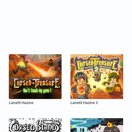
Lanetli Hazine
Lanetli Hazine 3