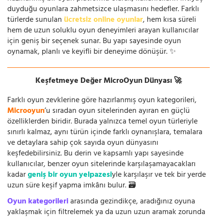
duyduğu oyunlara zahmetsizce ulaşmasını hedefler. Farklı
türlerde sunulan
ücretsiz online oyunlar
, hem kısa süreli
hem de uzun soluklu oyun deneyimleri arayan kullanıcılar
için geniş bir seçenek sunar. Bu yapı sayesinde oyun
oynamak, planlı ve keyifli bir deneyime dönüşür. ✨
Keşfetmeye Değer MicroOyun Dünyası 🚀
Farklı oyun zevklerine göre hazırlanmış oyun kategorileri,
Microoyun
’u sıradan oyun sitelerinden ayıran en güçlü
özelliklerden biridir. Burada yalnızca temel oyun türleriyle
sınırlı kalmaz, aynı türün içinde farklı oynanışlara, temalara
ve detaylara sahip çok sayıda oyun dünyasını
keşfedebilirsiniz. Bu derin ve kapsamlı yapı sayesinde
kullanıcılar, benzer oyun sitelerinde karşılaşamayacakları
kadar
geniş bir oyun yelpazesi
yle karşılaşır ve tek bir yerde
uzun süre keşif yapma imkânı bulur. 🗃️
Oyun kategorileri
arasında gezindikçe, aradığınız oyuna
yaklaşmak için filtrelemek ya da uzun uzun aramak zorunda