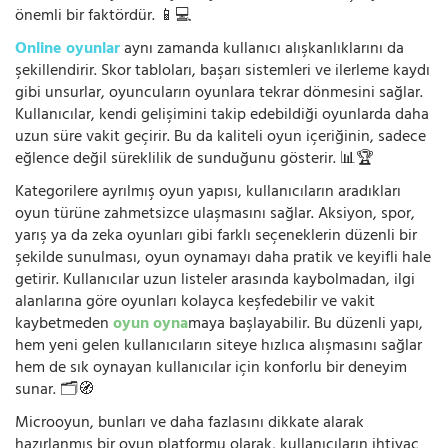
önemli bir faktördür. 📱💻
Online oyunlar
aynı zamanda kullanıcı alışkanlıklarını da
şekillendirir. Skor tabloları, başarı sistemleri ve ilerleme kaydı
gibi unsurlar, oyuncuların oyunlara tekrar dönmesini sağlar.
Kullanıcılar, kendi gelişimini takip edebildiği oyunlarda daha
uzun süre vakit geçirir. Bu da kaliteli oyun içeriğinin, sadece
eğlence değil süreklilik de sunduğunu gösterir. 📊🏆
Kategorilere ayrılmış oyun yapısı, kullanıcıların aradıkları
oyun türüne zahmetsizce ulaşmasını sağlar. Aksiyon, spor,
yarış ya da zeka oyunları gibi farklı seçeneklerin düzenli bir
şekilde sunulması, oyun oynamayı daha pratik ve keyifli hale
getirir. Kullanıcılar uzun listeler arasında kaybolmadan, ilgi
alanlarına göre oyunları kolayca keşfedebilir ve vakit
kaybetmeden
oyun oyna
maya başlayabilir. Bu düzenli yapı,
hem yeni gelen kullanıcıların siteye hızlıca alışmasını sağlar
hem de sık oynayan kullanıcılar için konforlu bir deneyim
sunar. 🗂️🧭
Microoyun, bunları ve daha fazlasını dikkate alarak
hazırlanmış bir oyun platformu olarak, kullanıcıların ihtiyaç