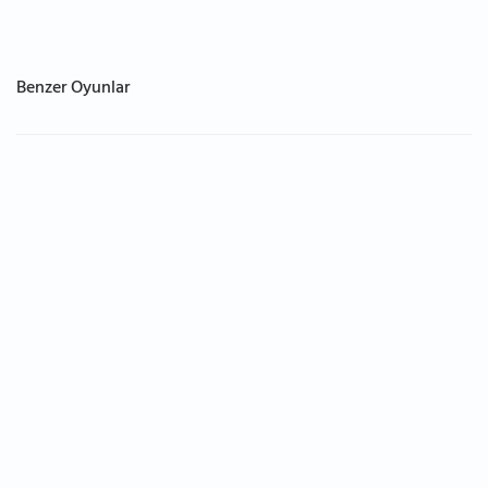
Benzer Oyunlar