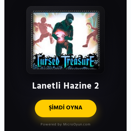
Lanetli Hazine 2
ŞİMDİ OYNA
Powered by MicroOyun.com