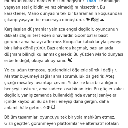
mümkün kılarak hareket hissini değiştirir.
Toad
ise krallığın
yaşayan sesi gibidir; yalnız olmadığını hissettirir. Bu
karakterler, Mario dünyasını tek bir kahramanın koşusundan
çıkarıp yaşayan bir maceraya dönüştürür. 💗👸🏼🐢
Karşılaşılan düşmanlar yalnızca engel değildir; oyuncunun
dikkatsizliğini test eden sınavlardır. Goomba’lar basit
görünür ama hatayı affetmez. Koopa’lar kabuklarıyla çevreyi
bir silaha dönüştürür. Bazı anlarda kaçmak, bazı anlarda
düşmanı bilinçli kullanmak gerekir. Bu yüzden Mario dünyası
ezberle değil, okuyarak oynanır. 👾
Yolculuğun temposu, güçlendirici öğelerle sürekli değişir.
Mantar büyümeyi sağlar ama sorumluluk da getirir. Ateş
çiçeği mesafeyi avantaja çevirir. Yıldız ise kısa bir anlığına
her şeyi susturur, ama sadece kısa bir an için. Bu güçler kalıcı
değildir; yanlış zamanda kullanıldığında avantaj saniyeler
içinde kaybolur. Bu da her ilerleyişi daha gergin, daha
anlamlı hâle getirir. ⭐🍄💥
Bölüm tasarımları oyuncuyu tek bir yola mahkûm etmez.
Gizli geçitler, görünmeyen platformlar ve alternatif rotalar;