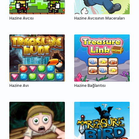
Hazine Avcısı
Hazine Avcısının Maceraları
Hazine Avı
Hazine Bağlantısı