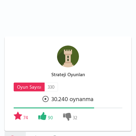
Strateji Oyunları
Oyun Sayısı
330
30.240 oynanma
74
90
32