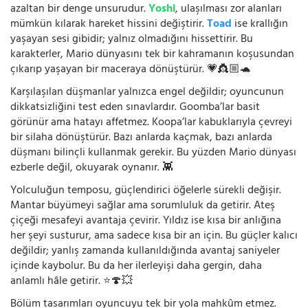
azaltan bir denge unsurudur.
Yoshi
, ulaşılması zor alanları
mümkün kılarak hareket hissini değiştirir.
Toad
ise krallığın
yaşayan sesi gibidir; yalnız olmadığını hissettirir. Bu
karakterler, Mario dünyasını tek bir kahramanın koşusundan
çıkarıp yaşayan bir maceraya dönüştürür. 💗👸🏼🐢
Karşılaşılan düşmanlar yalnızca engel değildir; oyuncunun
dikkatsizliğini test eden sınavlardır. Goomba’lar basit
görünür ama hatayı affetmez. Koopa’lar kabuklarıyla çevreyi
bir silaha dönüştürür. Bazı anlarda kaçmak, bazı anlarda
düşmanı bilinçli kullanmak gerekir. Bu yüzden Mario dünyası
ezberle değil, okuyarak oynanır. 👾
Yolculuğun temposu, güçlendirici öğelerle sürekli değişir.
Mantar büyümeyi sağlar ama sorumluluk da getirir. Ateş
çiçeği mesafeyi avantaja çevirir. Yıldız ise kısa bir anlığına
her şeyi susturur, ama sadece kısa bir an için. Bu güçler kalıcı
değildir; yanlış zamanda kullanıldığında avantaj saniyeler
içinde kaybolur. Bu da her ilerleyişi daha gergin, daha
anlamlı hâle getirir. ⭐🍄💥
Bölüm tasarımları oyuncuyu tek bir yola mahkûm etmez.