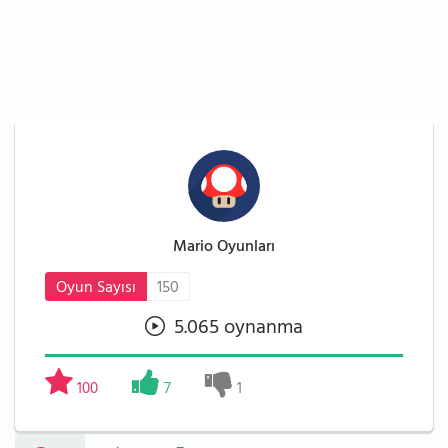
Mario Oyunları
Oyun Sayısı
150
5.065 oynanma
100
7
1