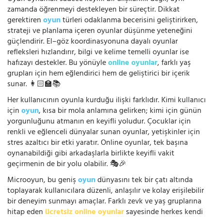
zamanda öğrenmeyi destekleyen bir süreçtir. Dikkat
gerektiren
oyun
türleri odaklanma becerisini geliştirirken,
strateji ve planlama içeren oyunlar düşünme yeteneğini
güçlendirir. El–göz koordinasyonuna dayalı oyunlar
refleksleri hızlandırır, bilgi ve kelime temelli oyunlar ise
hafızayı destekler. Bu yönüyle
online oyunlar
, farklı yaş
grupları için hem eğlendirici hem de geliştirici bir içerik
sunar. 👩🏻‍🏫📚
Her kullanıcının oyunla kurduğu ilişki farklıdır. Kimi kullanıcı
için
oyun
, kısa bir mola anlamına gelirken; kimi için günün
yorgunluğunu atmanın en keyifli yoludur. Çocuklar için
renkli ve eğlenceli dünyalar sunan oyunlar, yetişkinler için
stres azaltıcı bir etki yaratır. Online oyunlar, tek başına
oynanabildiği gibi arkadaşlarla birlikte keyifli vakit
geçirmenin de bir yolu olabilir. 🎭🎉
Microoyun, bu geniş
oyun
dünyasını tek bir çatı altında
toplayarak kullanıcılara düzenli, anlaşılır ve kolay erişilebilir
bir deneyim sunmayı amaçlar. Farklı zevk ve yaş gruplarına
hitap eden
ücretsiz online oyunlar
sayesinde herkes kendi