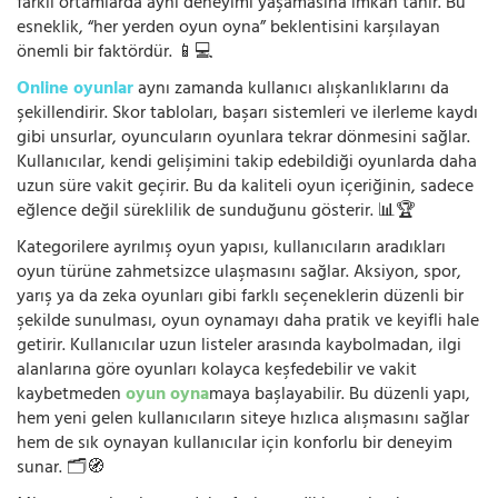
farklı ortamlarda aynı deneyimi yaşamasına imkân tanır. Bu
esneklik, “her yerden oyun oyna” beklentisini karşılayan
önemli bir faktördür. 📱💻
Online oyunlar
aynı zamanda kullanıcı alışkanlıklarını da
şekillendirir. Skor tabloları, başarı sistemleri ve ilerleme kaydı
gibi unsurlar, oyuncuların oyunlara tekrar dönmesini sağlar.
Kullanıcılar, kendi gelişimini takip edebildiği oyunlarda daha
uzun süre vakit geçirir. Bu da kaliteli oyun içeriğinin, sadece
eğlence değil süreklilik de sunduğunu gösterir. 📊🏆
Kategorilere ayrılmış oyun yapısı, kullanıcıların aradıkları
oyun türüne zahmetsizce ulaşmasını sağlar. Aksiyon, spor,
yarış ya da zeka oyunları gibi farklı seçeneklerin düzenli bir
şekilde sunulması, oyun oynamayı daha pratik ve keyifli hale
getirir. Kullanıcılar uzun listeler arasında kaybolmadan, ilgi
alanlarına göre oyunları kolayca keşfedebilir ve vakit
kaybetmeden
oyun oyna
maya başlayabilir. Bu düzenli yapı,
hem yeni gelen kullanıcıların siteye hızlıca alışmasını sağlar
hem de sık oynayan kullanıcılar için konforlu bir deneyim
sunar. 🗂️🧭