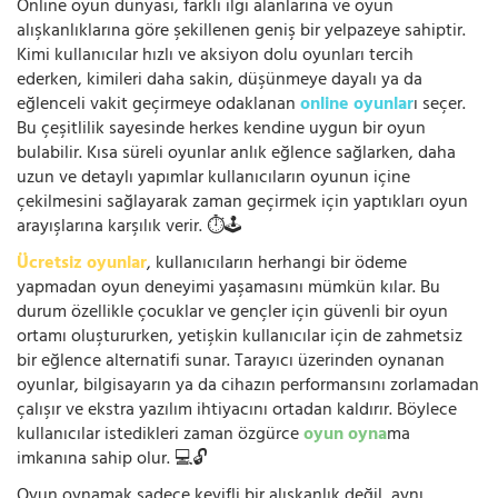
Online oyun dünyası, farklı ilgi alanlarına ve oyun
alışkanlıklarına göre şekillenen geniş bir yelpazeye sahiptir.
Kimi kullanıcılar hızlı ve aksiyon dolu oyunları tercih
ederken, kimileri daha sakin, düşünmeye dayalı ya da
eğlenceli vakit geçirmeye odaklanan
online oyunlar
ı seçer.
Bu çeşitlilik sayesinde herkes kendine uygun bir oyun
bulabilir. Kısa süreli oyunlar anlık eğlence sağlarken, daha
uzun ve detaylı yapımlar kullanıcıların oyunun içine
çekilmesini sağlayarak zaman geçirmek için yaptıkları oyun
arayışlarına karşılık verir. ⏱️🕹️
Ücretsiz oyunlar
, kullanıcıların herhangi bir ödeme
yapmadan oyun deneyimi yaşamasını mümkün kılar. Bu
durum özellikle çocuklar ve gençler için güvenli bir oyun
ortamı oluştururken, yetişkin kullanıcılar için de zahmetsiz
bir eğlence alternatifi sunar. Tarayıcı üzerinden oynanan
oyunlar, bilgisayarın ya da cihazın performansını zorlamadan
çalışır ve ekstra yazılım ihtiyacını ortadan kaldırır. Böylece
kullanıcılar istedikleri zaman özgürce
oyun oyna
ma
imkanına sahip olur. 💻🔓
Oyun oynamak sadece keyifli bir alışkanlık değil, aynı