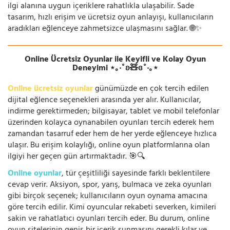
ilgi alanına uygun içeriklere rahatlıkla ulaşabilir. Sade
tasarım, hızlı erişim ve ücretsiz oyun anlayışı, kullanıcıların
aradıkları eğlenceye zahmetsizce ulaşmasını sağlar. 🌐✨
Online Ücretsiz Oyunlar ile Keyifli ve Kolay Oyun
Deneyimi ⋆｡‧˚ʚ🧸ɞ˚‧｡⋆
Online ücretsiz oyunlar
günümüzde en çok tercih edilen
dijital eğlence seçenekleri arasında yer alır. Kullanıcılar,
indirme gerektirmeden; bilgisayar, tablet ve mobil telefonlar
üzerinden kolayca oynanabilen oyunları tercih ederek hem
zamandan tasarruf eder hem de her yerde eğlenceye hızlıca
ulaşır. Bu erişim kolaylığı, online oyun platformlarına olan
ilgiyi her geçen gün artırmaktadır. 🎯🔍
Online oyunlar
, tür çeşitliliği sayesinde farklı beklentilere
cevap verir. Aksiyon, spor, yarış, bulmaca ve zeka oyunları
gibi birçok seçenek; kullanıcıların oyun oynama amacına
göre tercih edilir. Kimi oyuncular rekabeti severken, kimileri
sakin ve rahatlatıcı oyunları tercih eder. Bu durum, online