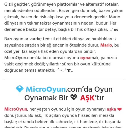
Gizli geçitler, görünmeyen platformlar ve alternatif rotalar;
merak edenleri ödüllendirir. Bazen geri dönmek, bazen yukarı
çıkmak, bazen de risk alıp kısa yolu denemek gerekir. Mario
dünyasının tekrar tekrar oynanmasının nedeni budur: Her
denemede başka bir detay, başka bir his ortaya çıkar. 🚩🧱
Bazı oyunlar vardır; temsil ettikleri dünya ve bıraktıkları iz
sayesinde sıradan bir eğlencenin ötesinde durur.
Mario
, bu
özel yeri fazlasıyla hak eden oyunlardan biridir.
MicroOyun.com’da bu ölümsüz oyunu
oyna
mak, yalnızca
vakit geçirmek değil; yıllardır süren bir oyun kültürüne
doğrudan temas etmektir. ⁺˚⋆｡°🍄₊
💎 MicroOyun
.com’da Oyun
Oynamak Bir 💖
AŞK
’tır
MicroOyun
, her yaştan oyuncu için oyun oynamayı
aşka ❤️
dönüştürür. Bu aşk, ilk açılan oyunda hissedilen merakla
başlar; ekranda beliren ilk sahnede, ilk hamlede, ilk başarıda