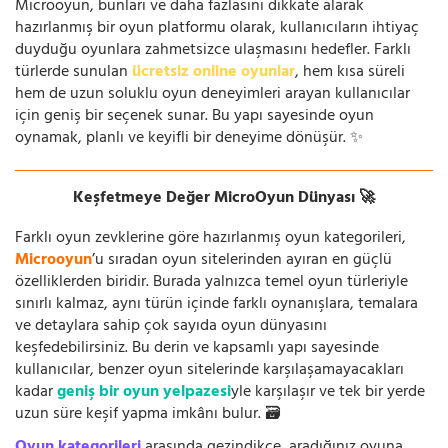
Microoyun, bunları ve daha fazlasını dikkate alarak
hazırlanmış bir oyun platformu olarak, kullanıcıların ihtiyaç
duyduğu oyunlara zahmetsizce ulaşmasını hedefler. Farklı
türlerde sunulan
ücretsiz online oyunlar
, hem kısa süreli
hem de uzun soluklu oyun deneyimleri arayan kullanıcılar
için geniş bir seçenek sunar. Bu yapı sayesinde oyun
oynamak, planlı ve keyifli bir deneyime dönüşür. ✨
Keşfetmeye Değer MicroOyun Dünyası 🚀
Farklı oyun zevklerine göre hazırlanmış oyun kategorileri,
Microoyun
’u sıradan oyun sitelerinden ayıran en güçlü
özelliklerden biridir. Burada yalnızca temel oyun türleriyle
sınırlı kalmaz, aynı türün içinde farklı oynanışlara, temalara
ve detaylara sahip çok sayıda oyun dünyasını
keşfedebilirsiniz. Bu derin ve kapsamlı yapı sayesinde
kullanıcılar, benzer oyun sitelerinde karşılaşamayacakları
kadar
geniş bir oyun yelpazesi
yle karşılaşır ve tek bir yerde
uzun süre keşif yapma imkânı bulur. 🗃️
Oyun kategorileri
arasında gezindikçe, aradığınız oyuna