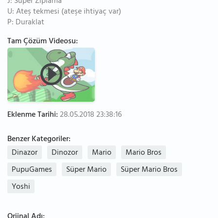
J: Süper Zıplama
U: Ateş tekmesi (ateşe ihtiyaç var)
P: Duraklat
Tam Çözüm Videosu:
Eklenme Tarihi:
28.05.2018 23:38:16
Benzer Kategoriler:
Dinazor
Dinozor
Mario
Mario Bros
PupuGames
Süper Mario
Süper Mario Bros
Yoshi
Orjinal Adı: