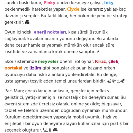
sürekli baskı kurar,
Pinky
önden kesmeye çalışır,
Inky
beklenmedik hareketler yapar,
Clyde
ise kararsız yaklaş-kaç
davranışı sergiler. Bu farklılıklar, her bölümde yeni bir strateji
gerektirir. 👻
Oyun içindeki
enerji noktaları
, kısa süreli üstünlük
sağlayarak kovalamacanın yönünü değiştirir. Bu anlarda
daha cesur hamleler yapmak mümkün olur ancak süre
kısıtlıdır ve zamanlama kritik öneme sahiptir. ⚡
Skor sisteminde
meyveler
önemli rol oynar.
Kiraz
,
çilek
,
portakal
ve
üzüm
gibi bonuslar ek puan kazandırırken
oyuncuyu daha riskli alanlara yönlendirebilir. Bu denge,
ustalaşmayı teşvik eden temel unsurlardan biridir. 🍒🍓🍊🍇
Pac-Man; çocuklar için anlaşılır, gençler için refleks
geliştirici, yetişkinler için ise nostaljik bir deneyim sunar. Bu
evreni sitemizde ücretsiz olarak, online şekilde; bilgisayar,
tablet ve telefon üzerinden doğrudan oynamak mümkündür.
Kurulum gerektirmeyen yapısıyla mobil uyumlu, hızlı ve
erişilebilir bir oyun deneyimi arayan kullanıcılar için pratik bir
seçenek oluşturur. 💻📱🎮