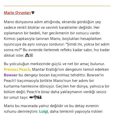
Mario Oyunları
🍄
Mario dünyasına adım attığında, ekranda gördüğün şey
sadece renkli bloklar ve sevimli karakterler değildir. Her
zıplamanın bir bedeli, her gecikmenin bir sonucu vardır.
Kırmızı şapkasıyla tanınan Mario, boşlukları hesaplarken
oyuncuya da aynı soruyu sordurur: “Şimdi mi, yoksa bir adım
sonra mı?” Bu evrende ilerlemek refleks kadar sabır, hız kadar
dikkat ister. 👸🏼
Bu yolculuğun merkezinde güçlü ve net bir amaç bulunur.
Prenses Peach
, Mantar Krallığı’nın dengesini temsil ederken
Bowser
bu dengeyi bozan kaçınılmaz tehdittir. Bowser’ın
Peach’i kaçırmasıyla birlikte Mario’nun her adımı bir
kurtarma hamlesine dönüşür. Geçilen her dünya, yalnızca bir
bölüm değil; Peach’e biraz daha yaklaşmanın verdiği sessiz
bir umut taşır. 👑🐉🏰
Mario bu macerada yalnız değildir ve bu detay evrenin
ruhunu derinleştirir.
Luigi
, daha temkinli yapısıyla riskleri