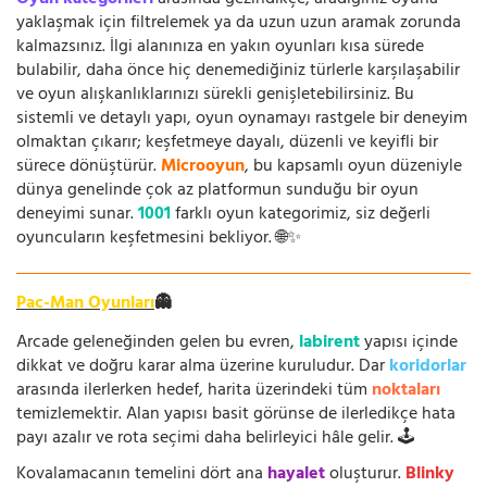
yaklaşmak için filtrelemek ya da uzun uzun aramak zorunda
kalmazsınız. İlgi alanınıza en yakın oyunları kısa sürede
bulabilir, daha önce hiç denemediğiniz türlerle karşılaşabilir
ve oyun alışkanlıklarınızı sürekli genişletebilirsiniz. Bu
sistemli ve detaylı yapı, oyun oynamayı rastgele bir deneyim
olmaktan çıkarır; keşfetmeye dayalı, düzenli ve keyifli bir
sürece dönüştürür.
Microoyun
, bu kapsamlı oyun düzeniyle
dünya genelinde çok az platformun sunduğu bir oyun
deneyimi sunar.
1001
farklı oyun kategorimiz, siz değerli
oyuncuların keşfetmesini bekliyor. 🌐✨
Pac-Man Oyunları
👻
Arcade geleneğinden gelen bu evren,
labirent
yapısı içinde
dikkat ve doğru karar alma üzerine kuruludur. Dar
koridorlar
arasında ilerlerken hedef, harita üzerindeki tüm
noktaları
temizlemektir. Alan yapısı basit görünse de ilerledikçe hata
payı azalır ve rota seçimi daha belirleyici hâle gelir. 🕹️
Kovalamacanın temelini dört ana
hayalet
oluşturur.
Blinky