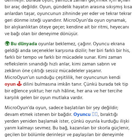
derinleşir. Burada oyun, yalnızca zaman geçirmek için açılan
bir araç değildir. Oyun, gündelik hayatın arasına sıkışmış kısa
anlardan taşar, oyuncunun zihninde yer eder ve tekrar tekrar
geri dönme isteği uyandırır. MicroOyun’da oyun oynamak,
bir alışkanlıktan öteye geçer; kendine ait bir ritmi, heyecanı
ve bağı olan bir deneyime dönüşür.
🌍 Bu dünyada
oyunlar beklemez, çağırır. Oyuncu ekrana
geldiği anda seçenekler karşısına dizilir; her biri farklı bir his,
farklı bir tempo ve farklı bir mücadele sunar. Kimi zaman
reflekslerin sınandığı hızlı anlar, kimi zaman sabrın ve
zekânın öne çıktığı sessiz mücadeleler yaşanır.
MicroOyun’un sunduğu çeşitlilik, her oyuncunun kendi
oyun 🕹️
dilini bulmasına imkân tanır. Çünkü burada tek tip
bir eğlence yoktur; her ruh hâline, her ana ve her tercihe
karşılık gelen bir oyun mutlaka vardır.
MicroOyun’da oyun, sadece başlatılan bir şey değildir;
devam etmek istenen bir bağdır.
Oyuncu 🧍‍♂️
, bıraktığı
yerden yeniden başlamak ister, çünkü oyunla kurduğu ilişki
yarım kalmayı sevmez. Bu bağ, kazanılan bir skorla güçlenir,
geçilen bir bölümle derinleşir ve paylaşılan bir deneyimle