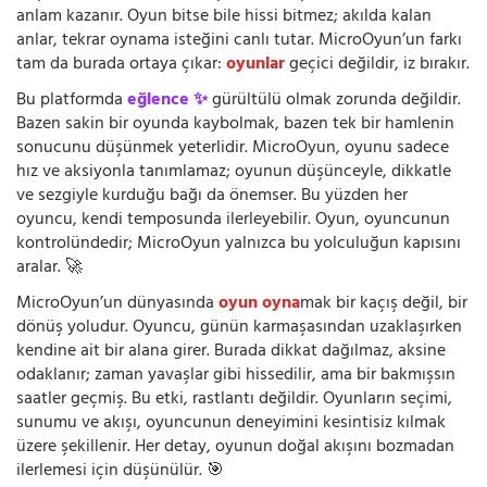
anlam kazanır. Oyun bitse bile hissi bitmez; akılda kalan
anlar, tekrar oynama isteğini canlı tutar. MicroOyun’un farkı
tam da burada ortaya çıkar:
oyunlar
geçici değildir, iz bırakır.
Bu platformda
eğlence ✨
gürültülü olmak zorunda değildir.
Bazen sakin bir oyunda kaybolmak, bazen tek bir hamlenin
sonucunu düşünmek yeterlidir. MicroOyun, oyunu sadece
hız ve aksiyonla tanımlamaz; oyunun düşünceyle, dikkatle
ve sezgiyle kurduğu bağı da önemser. Bu yüzden her
oyuncu, kendi temposunda ilerleyebilir. Oyun, oyuncunun
kontrolündedir; MicroOyun yalnızca bu yolculuğun kapısını
aralar. 🚀
MicroOyun’un dünyasında
oyun oyna
mak bir kaçış değil, bir
dönüş yoludur. Oyuncu, günün karmaşasından uzaklaşırken
kendine ait bir alana girer. Burada dikkat dağılmaz, aksine
odaklanır; zaman yavaşlar gibi hissedilir, ama bir bakmışsın
saatler geçmiş. Bu etki, rastlantı değildir. Oyunların seçimi,
sunumu ve akışı, oyuncunun deneyimini kesintisiz kılmak
üzere şekillenir. Her detay, oyunun doğal akışını bozmadan
ilerlemesi için düşünülür. 🎯