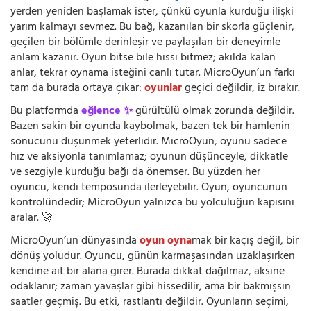
yerden yeniden başlamak ister, çünkü oyunla kurduğu ilişki
yarım kalmayı sevmez. Bu bağ, kazanılan bir skorla güçlenir,
geçilen bir bölümle derinleşir ve paylaşılan bir deneyimle
anlam kazanır. Oyun bitse bile hissi bitmez; akılda kalan
anlar, tekrar oynama isteğini canlı tutar. MicroOyun’un farkı
tam da burada ortaya çıkar:
oyunlar
geçici değildir, iz bırakır.
Bu platformda
eğlence ✨
gürültülü olmak zorunda değildir.
Bazen sakin bir oyunda kaybolmak, bazen tek bir hamlenin
sonucunu düşünmek yeterlidir. MicroOyun, oyunu sadece
hız ve aksiyonla tanımlamaz; oyunun düşünceyle, dikkatle
ve sezgiyle kurduğu bağı da önemser. Bu yüzden her
oyuncu, kendi temposunda ilerleyebilir. Oyun, oyuncunun
kontrolündedir; MicroOyun yalnızca bu yolculuğun kapısını
aralar. 🚀
MicroOyun’un dünyasında
oyun oyna
mak bir kaçış değil, bir
dönüş yoludur. Oyuncu, günün karmaşasından uzaklaşırken
kendine ait bir alana girer. Burada dikkat dağılmaz, aksine
odaklanır; zaman yavaşlar gibi hissedilir, ama bir bakmışsın
saatler geçmiş. Bu etki, rastlantı değildir. Oyunların seçimi,