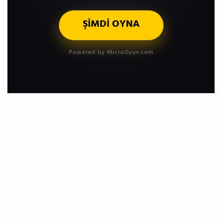
ŞİMDİ OYNA
Powered by MicroOyun.com