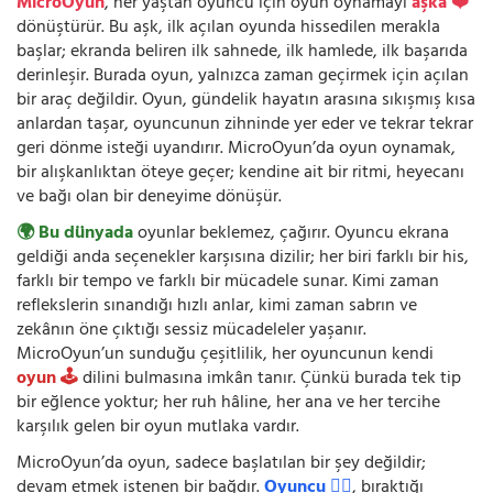
MicroOyun
, her yaştan oyuncu için oyun oynamayı
aşka ❤️
dönüştürür. Bu aşk, ilk açılan oyunda hissedilen merakla
başlar; ekranda beliren ilk sahnede, ilk hamlede, ilk başarıda
derinleşir. Burada oyun, yalnızca zaman geçirmek için açılan
bir araç değildir. Oyun, gündelik hayatın arasına sıkışmış kısa
anlardan taşar, oyuncunun zihninde yer eder ve tekrar tekrar
geri dönme isteği uyandırır. MicroOyun’da oyun oynamak,
bir alışkanlıktan öteye geçer; kendine ait bir ritmi, heyecanı
ve bağı olan bir deneyime dönüşür.
🌍 Bu dünyada
oyunlar beklemez, çağırır. Oyuncu ekrana
geldiği anda seçenekler karşısına dizilir; her biri farklı bir his,
farklı bir tempo ve farklı bir mücadele sunar. Kimi zaman
reflekslerin sınandığı hızlı anlar, kimi zaman sabrın ve
zekânın öne çıktığı sessiz mücadeleler yaşanır.
MicroOyun’un sunduğu çeşitlilik, her oyuncunun kendi
oyun 🕹️
dilini bulmasına imkân tanır. Çünkü burada tek tip
bir eğlence yoktur; her ruh hâline, her ana ve her tercihe
karşılık gelen bir oyun mutlaka vardır.
MicroOyun’da oyun, sadece başlatılan bir şey değildir;
devam etmek istenen bir bağdır.
Oyuncu 🧍‍♂️
, bıraktığı