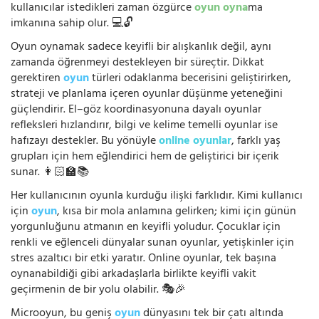
kullanıcılar istedikleri zaman özgürce
oyun oyna
ma
imkanına sahip olur. 💻🔓
Oyun oynamak sadece keyifli bir alışkanlık değil, aynı
zamanda öğrenmeyi destekleyen bir süreçtir. Dikkat
gerektiren
oyun
türleri odaklanma becerisini geliştirirken,
strateji ve planlama içeren oyunlar düşünme yeteneğini
güçlendirir. El–göz koordinasyonuna dayalı oyunlar
refleksleri hızlandırır, bilgi ve kelime temelli oyunlar ise
hafızayı destekler. Bu yönüyle
online oyunlar
, farklı yaş
grupları için hem eğlendirici hem de geliştirici bir içerik
sunar. 👩🏻‍🏫📚
Her kullanıcının oyunla kurduğu ilişki farklıdır. Kimi kullanıcı
için
oyun
, kısa bir mola anlamına gelirken; kimi için günün
yorgunluğunu atmanın en keyifli yoludur. Çocuklar için
renkli ve eğlenceli dünyalar sunan oyunlar, yetişkinler için
stres azaltıcı bir etki yaratır. Online oyunlar, tek başına
oynanabildiği gibi arkadaşlarla birlikte keyifli vakit
geçirmenin de bir yolu olabilir. 🎭🎉
Microoyun, bu geniş
oyun
dünyasını tek bir çatı altında