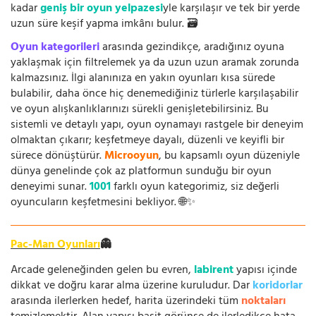
kadar
geniş bir oyun yelpazesi
yle karşılaşır ve tek bir yerde
uzun süre keşif yapma imkânı bulur. 🗃️
Oyun kategorileri
arasında gezindikçe, aradığınız oyuna
yaklaşmak için filtrelemek ya da uzun uzun aramak zorunda
kalmazsınız. İlgi alanınıza en yakın oyunları kısa sürede
bulabilir, daha önce hiç denemediğiniz türlerle karşılaşabilir
ve oyun alışkanlıklarınızı sürekli genişletebilirsiniz. Bu
sistemli ve detaylı yapı, oyun oynamayı rastgele bir deneyim
olmaktan çıkarır; keşfetmeye dayalı, düzenli ve keyifli bir
sürece dönüştürür.
Microoyun
, bu kapsamlı oyun düzeniyle
dünya genelinde çok az platformun sunduğu bir oyun
deneyimi sunar.
1001
farklı oyun kategorimiz, siz değerli
oyuncuların keşfetmesini bekliyor. 🌐✨
Pac-Man Oyunları
👻
Arcade geleneğinden gelen bu evren,
labirent
yapısı içinde
dikkat ve doğru karar alma üzerine kuruludur. Dar
koridorlar
arasında ilerlerken hedef, harita üzerindeki tüm
noktaları