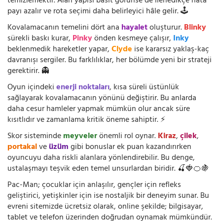
temizlemektir. Alan yapısı basit görünse de ilerledikçe hata
payı azalır ve rota seçimi daha belirleyici hâle gelir. 🕹️
Kovalamacanın temelini dört ana
hayalet
oluşturur.
Blinky
sürekli baskı kurar,
Pinky
önden kesmeye çalışır,
Inky
beklenmedik hareketler yapar,
Clyde
ise kararsız yaklaş-kaç
davranışı sergiler. Bu farklılıklar, her bölümde yeni bir strateji
gerektirir. 👻
Oyun içindeki
enerji noktaları
, kısa süreli üstünlük
sağlayarak kovalamacanın yönünü değiştirir. Bu anlarda
daha cesur hamleler yapmak mümkün olur ancak süre
kısıtlıdır ve zamanlama kritik öneme sahiptir. ⚡
Skor sisteminde
meyveler
önemli rol oynar.
Kiraz
,
çilek
,
portakal
ve
üzüm
gibi bonuslar ek puan kazandırırken
oyuncuyu daha riskli alanlara yönlendirebilir. Bu denge,
ustalaşmayı teşvik eden temel unsurlardan biridir. 🍒🍓🍊🍇
Pac-Man; çocuklar için anlaşılır, gençler için refleks
geliştirici, yetişkinler için ise nostaljik bir deneyim sunar. Bu
evreni sitemizde ücretsiz olarak, online şekilde; bilgisayar,
tablet ve telefon üzerinden doğrudan oynamak mümkündür.