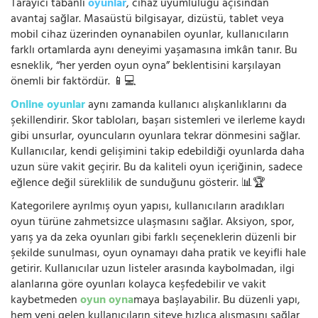
Tarayıcı tabanlı
oyunlar
, cihaz uyumluluğu açısından
avantaj sağlar. Masaüstü bilgisayar, dizüstü, tablet veya
mobil cihaz üzerinden oynanabilen oyunlar, kullanıcıların
farklı ortamlarda aynı deneyimi yaşamasına imkân tanır. Bu
esneklik, “her yerden oyun oyna” beklentisini karşılayan
önemli bir faktördür. 📱💻
Online oyunlar
aynı zamanda kullanıcı alışkanlıklarını da
şekillendirir. Skor tabloları, başarı sistemleri ve ilerleme kaydı
gibi unsurlar, oyuncuların oyunlara tekrar dönmesini sağlar.
Kullanıcılar, kendi gelişimini takip edebildiği oyunlarda daha
uzun süre vakit geçirir. Bu da kaliteli oyun içeriğinin, sadece
eğlence değil süreklilik de sunduğunu gösterir. 📊🏆
Kategorilere ayrılmış oyun yapısı, kullanıcıların aradıkları
oyun türüne zahmetsizce ulaşmasını sağlar. Aksiyon, spor,
yarış ya da zeka oyunları gibi farklı seçeneklerin düzenli bir
şekilde sunulması, oyun oynamayı daha pratik ve keyifli hale
getirir. Kullanıcılar uzun listeler arasında kaybolmadan, ilgi
alanlarına göre oyunları kolayca keşfedebilir ve vakit
kaybetmeden
oyun oyna
maya başlayabilir. Bu düzenli yapı,
hem yeni gelen kullanıcıların siteye hızlıca alışmasını sağlar