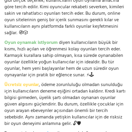
gibi birçok seçenek; kullanıcıların oyun oynama amacına
göre tercih edilir. Kimi oyuncular rekabeti severken, kimileri
sakin ve rahatlatıcı oyunları tercih eder. Bu durum, online
oyun sitelerinin geniş bir içerik sunmasını gerekli kılar ve
kullanıcıların aynı platformda farklı oyunlar keşfetmesini
sağlar. 🧭🎲
Oyun oynamak istiyorum
diyen kullanıcıların büyük bir
kısmı, hızlı açılan ve öğrenmesi kolay oyunları tercih eder.
Karmaşık kurallara sahip olmayan, kısa sürede oynanabilen
oyunlar özellikle yoğun kullanıcılar için idealdir. Bu tür
oyunlar, hem yeni başlayanlar hem de uzun süredir oyun
oynayanlar için pratik bir eğlence sunar. ⚡🕹️
Ücretsiz oyunlar
, ödeme zorunluluğu olmadan sunulduğu
için kullanıcıların deneme eşiğini ortadan kaldırır. Kredi kartı
bilgisi girmeden, üyelik şartı olmadan oynanan oyunlar
güven algısını güçlendirir. Bu durum, özellikle çocuklar için
oyun arayan ebeveynler açısından önemli bir tercih
sebebidir. Aynı zamanda yetişkin kullanıcılar için de risksiz
bir oyun deneyimi anlamına gelir. 🔓🛡️