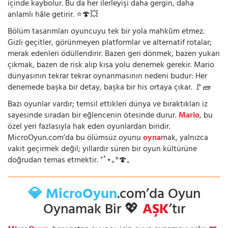
içinde kaybolur. Bu da her ilerleyişi daha gergin, daha
anlamlı hâle getirir. ⭐🍄💥
Bölüm tasarımları oyuncuyu tek bir yola mahkûm etmez.
Gizli geçitler, görünmeyen platformlar ve alternatif rotalar;
merak edenleri ödüllendirir. Bazen geri dönmek, bazen yukarı
çıkmak, bazen de risk alıp kısa yolu denemek gerekir. Mario
dünyasının tekrar tekrar oynanmasının nedeni budur: Her
denemede başka bir detay, başka bir his ortaya çıkar. 🚩🧱
Bazı oyunlar vardır; temsil ettikleri dünya ve bıraktıkları iz
sayesinde sıradan bir eğlencenin ötesinde durur.
Mario
, bu
özel yeri fazlasıyla hak eden oyunlardan biridir.
MicroOyun.com’da bu ölümsüz oyunu
oyna
mak, yalnızca
vakit geçirmek değil; yıllardır süren bir oyun kültürüne
doğrudan temas etmektir. ⁺˚⋆｡°🍄₊
💎 MicroOyun
.com’da Oyun
Oynamak Bir 💖
AŞK
’tır