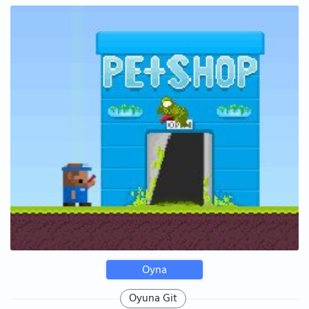
Oyna
Oyuna Git