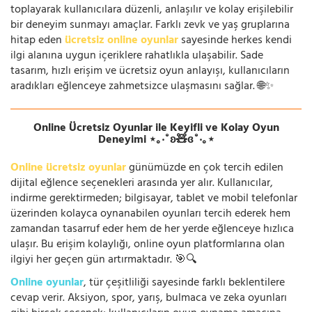
toplayarak kullanıcılara düzenli, anlaşılır ve kolay erişilebilir
bir deneyim sunmayı amaçlar. Farklı zevk ve yaş gruplarına
hitap eden
ücretsiz online oyunlar
sayesinde herkes kendi
ilgi alanına uygun içeriklere rahatlıkla ulaşabilir. Sade
tasarım, hızlı erişim ve ücretsiz oyun anlayışı, kullanıcıların
aradıkları eğlenceye zahmetsizce ulaşmasını sağlar. 🌐✨
Online Ücretsiz Oyunlar ile Keyifli ve Kolay Oyun
Deneyimi ⋆｡‧˚ʚ🧸ɞ˚‧｡⋆
Online ücretsiz oyunlar
günümüzde en çok tercih edilen
dijital eğlence seçenekleri arasında yer alır. Kullanıcılar,
indirme gerektirmeden; bilgisayar, tablet ve mobil telefonlar
üzerinden kolayca oynanabilen oyunları tercih ederek hem
zamandan tasarruf eder hem de her yerde eğlenceye hızlıca
ulaşır. Bu erişim kolaylığı, online oyun platformlarına olan
ilgiyi her geçen gün artırmaktadır. 🎯🔍
Online oyunlar
, tür çeşitliliği sayesinde farklı beklentilere
cevap verir. Aksiyon, spor, yarış, bulmaca ve zeka oyunları