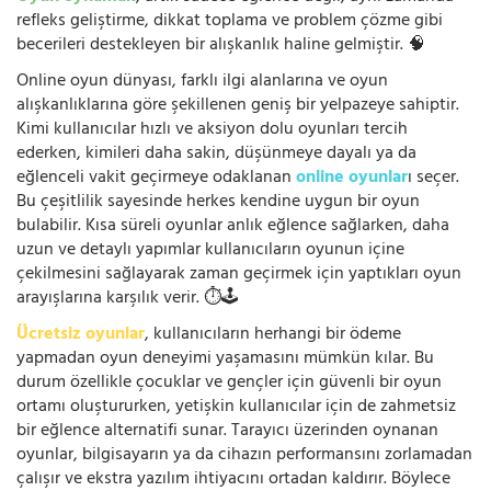
refleks geliştirme, dikkat toplama ve problem çözme gibi
becerileri destekleyen bir alışkanlık haline gelmiştir. 🧠
Online oyun dünyası, farklı ilgi alanlarına ve oyun
alışkanlıklarına göre şekillenen geniş bir yelpazeye sahiptir.
Kimi kullanıcılar hızlı ve aksiyon dolu oyunları tercih
ederken, kimileri daha sakin, düşünmeye dayalı ya da
eğlenceli vakit geçirmeye odaklanan
online oyunlar
ı seçer.
Bu çeşitlilik sayesinde herkes kendine uygun bir oyun
bulabilir. Kısa süreli oyunlar anlık eğlence sağlarken, daha
uzun ve detaylı yapımlar kullanıcıların oyunun içine
çekilmesini sağlayarak zaman geçirmek için yaptıkları oyun
arayışlarına karşılık verir. ⏱️🕹️
Ücretsiz oyunlar
, kullanıcıların herhangi bir ödeme
yapmadan oyun deneyimi yaşamasını mümkün kılar. Bu
durum özellikle çocuklar ve gençler için güvenli bir oyun
ortamı oluştururken, yetişkin kullanıcılar için de zahmetsiz
bir eğlence alternatifi sunar. Tarayıcı üzerinden oynanan
oyunlar, bilgisayarın ya da cihazın performansını zorlamadan
çalışır ve ekstra yazılım ihtiyacını ortadan kaldırır. Böylece