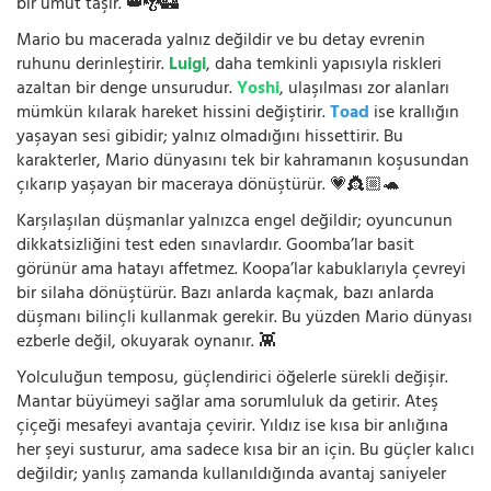
bir umut taşır. 👑🐉🏰
Mario bu macerada yalnız değildir ve bu detay evrenin
ruhunu derinleştirir.
Luigi
, daha temkinli yapısıyla riskleri
azaltan bir denge unsurudur.
Yoshi
, ulaşılması zor alanları
mümkün kılarak hareket hissini değiştirir.
Toad
ise krallığın
yaşayan sesi gibidir; yalnız olmadığını hissettirir. Bu
karakterler, Mario dünyasını tek bir kahramanın koşusundan
çıkarıp yaşayan bir maceraya dönüştürür. 💗👸🏼🐢
Karşılaşılan düşmanlar yalnızca engel değildir; oyuncunun
dikkatsizliğini test eden sınavlardır. Goomba’lar basit
görünür ama hatayı affetmez. Koopa’lar kabuklarıyla çevreyi
bir silaha dönüştürür. Bazı anlarda kaçmak, bazı anlarda
düşmanı bilinçli kullanmak gerekir. Bu yüzden Mario dünyası
ezberle değil, okuyarak oynanır. 👾
Yolculuğun temposu, güçlendirici öğelerle sürekli değişir.
Mantar büyümeyi sağlar ama sorumluluk da getirir. Ateş
çiçeği mesafeyi avantaja çevirir. Yıldız ise kısa bir anlığına
her şeyi susturur, ama sadece kısa bir an için. Bu güçler kalıcı
değildir; yanlış zamanda kullanıldığında avantaj saniyeler