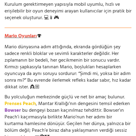
Kurulum gerektirmeyen yapısıyla mobil uyumlu, hızlı ve
erişilebilir bir oyun deneyimi arayan kullanıcılar için pratik bir
seçenek oluşturur. 💻📱🎮
Mario Oyunları
🍄
Mario dünyasına adım attığında, ekranda gördüğün şey
sadece renkli bloklar ve sevimli karakterler değildir. Her
zıplamanın bir bedeli, her gecikmenin bir sonucu vardır.
Kırmızı şapkasıyla tanınan Mario, boşlukları hesaplarken
oyuncuya da aynı soruyu sordurur: “Şimdi mi, yoksa bir adım
sonra mı?” Bu evrende ilerlemek refleks kadar sabır, hız kadar
dikkat ister. 👸🏼
Bu yolculuğun merkezinde güçlü ve net bir amaç bulunur.
Prenses Peach
, Mantar Krallığı’nın dengesini temsil ederken
Bowser
bu dengeyi bozan kaçınılmaz tehdittir. Bowser’ın
Peach’i kaçırmasıyla birlikte Mario’nun her adımı bir
kurtarma hamlesine dönüşür. Geçilen her dünya, yalnızca bir
bölüm değil; Peach’e biraz daha yaklaşmanın verdiği sessiz